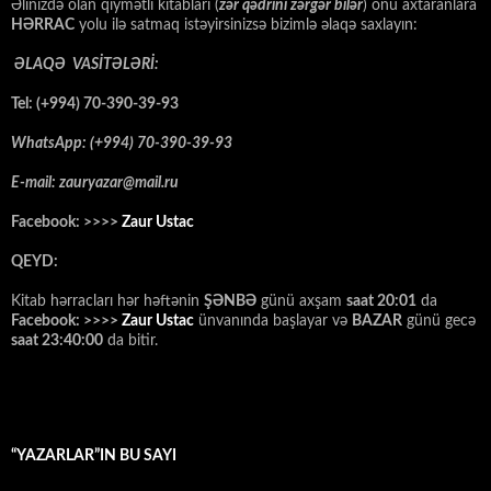
Əlinizdə olan qiymətli kitabları (
zər qədrini zərgər bilər
) onu axtaranlara
HƏRRAC
yolu ilə satmaq istəyirsinizsə bizimlə əlaqə saxlayın:
ƏLAQƏ VASİTƏLƏRİ:
Tel: (+994) 70-390-39-93
WhatsApp: (+994) 70-390-39-93
E-mail: zauryazar@mail.ru
Facebook: >>>>
Zaur Ustac
QEYD:
Kitab hərracları hər həftənin
ŞƏNBƏ
günü axşam
saat 20:01
da
Facebook: >>>>
Zaur Ustac
ünvanında başlayar və
BAZAR
günü gecə
saat 23:40:00
da bitir.
“YAZARLAR”IN BU SAYI