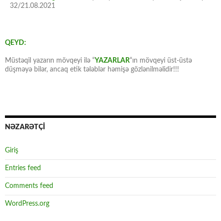
32/21.08.2021
QEYD:
Müstəqil yazarın mövqeyi ilə “
YAZARLAR
“ın mövqeyi üst-üstə
düşməyə bilər, ancaq etik tələblər həmişə gözlənilməlidir!!!
NƏZARƏTÇİ
Giriş
Entries feed
Comments feed
WordPress.org