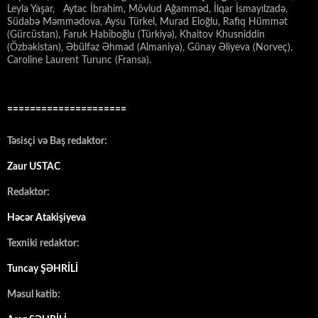
Leyla Yaşar, Aytac İbrahim, Mövlud Ağamməd, İlqar İsmayılzadə,
Südabə Məmmədova, Aysu Türkel, Murad Eloğlu, Rafiq Hümmət
(Gürcüstan), Faruk Habiboğlu (Türkiyə), Khaitov Khusniddin
(Özbəkistan), Əbülfəz Əhməd (Almaniya), Günay Əliyeva (Norveç).
Caroline Laurent Turunc (Fransa).
=====================
Təsisçi və Baş redaktor:
Zaur USTAC
Redaktor:
Həcər Atakişiyeva
Texniki redaktor:
Tuncay ŞƏHRİLİ
Məsul katib: