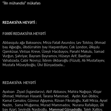
“İlin mühəndisi” mükafatı
REDAKSİYA HEYƏTİ :
FƏXRİ REDAKSİYA HEYƏTİ
Abbasqulu ağa Bakıxanov, Mirzə Fətəli Axundov, Lev Tolstoy, Əhməd
bəy Ağaoğlu, Əbdürrəhim bəy Haqverdiyev, Cek London, Əliqulu
Qəmküsar, Vintsas Kreve, Üzeyir Hacıbəyov, Pənahi Makulu, Səməd
Vurğun, Şəhriyar, Bayram Bayramov, Hüseyn Arif, Bəxtiyar
Vahabzadə, Cabir Novruz, İldırım Əkbəroğlu (Füzuli), Alı Mustafayev,
Mustafa Müseyiboğlu, Ülvi Bünyadzadə…
REDAKSİYA HEYƏTİ
Ayətxan Ziyad (İsgəndərov), Akif Abbasov, Mahirə Nağıqızı, Vüqar
Əhməd, Mehman Həsənli, Təranə Məmməd, Aydın Xan Əbilov,
Kamal Camalov, Günnur Ağayeva, Rizvan Fikrətoğlu, Xəlil Mirzə, Aysel
Nazim, Səma Muğanna, Murad Məmmədov, Nuranə Rafailqızı, Əli
bəy Azəri, Sevindik Nəsiboğlu,
Məmməd Gürşadoğlu
, Taleh Xəlilov,