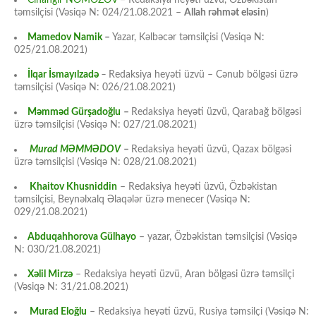
təmsilçisi (Vəsiqə N: 024/21.08.2021 –
Allah rəhmət eləsin
)
Mamedov Namik
–
Yazar, Kəlbəcər təmsilçisi (Vəsiqə N:
025/21.08.2021)
İlqar İsmayılzadə
–
Redaksiya heyəti üzvü – Cənub bölgəsi üzrə
təmsilçisi (Vəsiqə N: 026/21.08.2021)
Məmməd Gürşadoğlu
–
Redaksiya heyəti üzvü, Qarabağ bölgəsi
üzrə təmsilçisi (Vəsiqə N: 027/21.08.2021)
Murad MƏMMƏDOV
–
Redaksiya heyəti üzvü, Qazax bölgəsi
üzrə təmsilçisi (Vəsiqə N: 028/21.08.2021)
Khaitov Khusniddin
– Redaksiya heyəti üzvü, Özbəkistan
təmsilçisi, Beynəlxalq Əlaqələr üzrə menecer (Vəsiqə N:
029/21.08.2021)
Abduqahhorova Gülhayo
– yazar, Özbəkistan təmsilçisi (Vəsiqə
N: 030/21.08.2021)
Xəlil Mirzə
– Redaksiya heyəti üzvü, Aran bölgəsi üzrə təmsilçi
(Vəsiqə N: 31/21.08.2021)
Murad Eloğlu
– Redaksiya heyəti üzvü, Rusiya təmsilçi (Vəsiqə N: