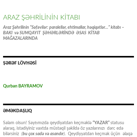
ARAZ ŞƏHRİLİNİN KİTABI
Araz Şəhrilinin “Səfəvilər: paralellər, ehtimallar, həqiqətlər…” kitabı –
BAKI və SUMQAYIT ŞƏHƏRLƏRİNDƏ ƏSAS KİTAB
MAĞAZALARINDA
ŞƏRƏF LÖVHƏSİ
Qurban BAYRAMOV
ƏMƏKDAŞLIQ
Salam olsun! Saytımızda qeydiyatdan keçməklə
“YAZAR”
statusu
alaraq, istədiyiniz vaxtda müstəqil şəkildə öz yazılarınızı dərc edə
bilərsiniz
(
bu çox sadə və asandır
).
Qeydiyyatdan keçmək üçün əlaqə