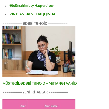
Əbdürrəhim bəy Haqverdiyev
VİNTSAS KREVE HAQQINDA
========== ƏDƏBİ TƏNQİD ==========
MÜSTƏQİL ƏDƏBİ TƏNQİD – MƏTANƏT VAHİD
========== YENİ KİTABLAR ==========