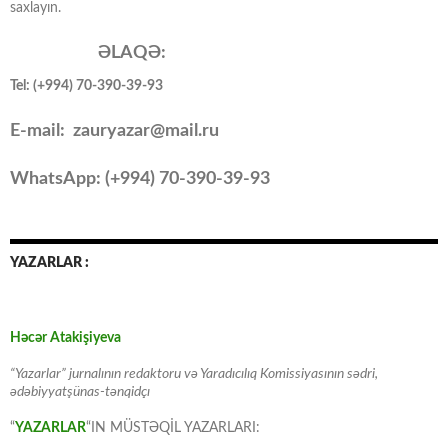
saxlayın.
ƏLAQƏ:
Tel: (+994) 70-390-39-93
E-mail: zauryazar@mail.ru
WhatsApp: (
+994
) 70-390-39-93
YAZARLAR :
Həcər Atakişiyeva
“Yazarlar” jurnalının redaktoru və Yaradıcılıq Komissiyasının sədri,
ədəbiyyatşünas-tənqidçı
“
YAZARLAR
“IN MÜSTƏQİL YAZARLARI: