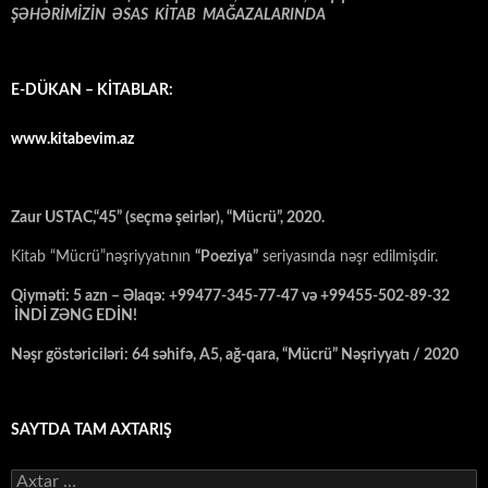
ŞƏHƏRİMİZİN ƏSAS KİTAB MAĞAZALARINDA
E-DÜKAN – KİTABLAR:
www.kitabevim.az
Zaur USTAC,“45” (seçmə şeirlər), “Mücrü”, 2020.
Kitab “Mücrü”nəşriyyatının
“Poeziya”
seriyasında nəşr edilmişdir.
Qiyməti: 5 azn – Əlaqə: +99477-345-77-47 və +99455-502-89-32
İNDİ ZƏNG EDİN!
Nəşr göstəriciləri: 64 səhifə, A5, ağ-qara, “Mücrü” Nəşriyyatı / 2020
SAYTDA TAM AXTARIŞ
Axtarış: