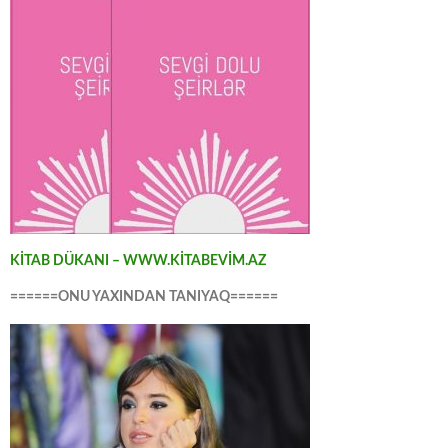
KİTAB DÜKANI – WWW.KİTABEVİM.AZ
======ONU YAXINDAN TANIYAQ======