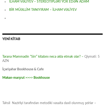
İLHAM VƏLİYEV – STEREOTİPLƏRİ YOX EDƏN ADAM
BİR MÜƏLLİM TANIYIRAM – İLHAM VƏLİYEV
YENİ KİTAB
Təranə Məmmədin “Sirr” kitabını necə əldə etmək olar? –
Qiyməti: 5
AZN
İçərişəhər Bookhouse & Cafe
Məkan-marşrut >>>> Bookhouse
Təhsil Nazirliyi tərəfindən metodiki vəsaitə daxil olunmuş şeirlər –