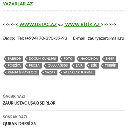
YAZARLAR.AZ
===============================================
<<<<<<
WWW.USTAC.AZ
və
WWW.BİTİK.AZ
>>>>>>
Əlaqə:
Tel: (
+994
) 70-390-39-93 E-mail: zauryazar@mail.ru
BARƏDƏ
DOĞUM GÜNLƏRİ
FOTO
HAQQINDA
NƏSR
POEZİYA
PROZA
QULU AĞSƏS
ŞAİR
ŞEİR
TƏBRİK
XANIM İSMAYILQIZI
YAZAR
YAZARLAR JURNALI
Yazılar
ÖNCƏKI YAZI
üzrə
ZAUR USTAC UŞAQ ŞEİRLƏRİ
naviqasiya
SONRAKI YAZI
QURAN DƏRSİ 36