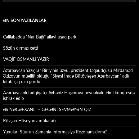
ƏN SON YAZILANLAR
Cəlilabadda “Nar Bağı” ailəvi-uşaq parkı
Sözün qırmızı xətti
VAQİF OSMANLI YAZIR
Azərbaycan Yazıçılar Birliyinin üzvü, prezident təqaüdçüsü Mirdaməd
Əzizovun müəllifi olduğu “Siyasi İradə Bütövləşən Azərbaycan” adlı
kitab işıq üzü gördü
Azərbaycanlı tədqiqatçı Aybəniz Haşımova beynəlxalq elmi konqresdə
iştirak edib
Əli NƏCƏFXANLI – GECƏNİ SEVMƏYƏN QIZ
Rövşən Hüseynov mükafatı
Yuxular: Şüurun Zamanla İnformasiya Rezonansıdırmı?