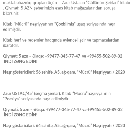
məktəbəhazırlıq qrupları üçün – Zaur Ustacın “Güllünün Şeirləri” kitabı
. Qiyməti 5 AZN şəhərimizin əsas kitab mağazalarından soruşa
bilərsiniz.
Kitab “Mücrü” nəşriyyatının
“Çoxbilmiş”
uşaq seriyasında nəşr
edilmişdir.
Kitab hərf və rəqəmlər haqqında əyləncəli şeir və tapmacalardan
ibarətdir.
Qiymət: 5 azn – Əlaqə: +99477-345-77-47 və +99455-502-89-32
İNDİ ZƏNG EDİN!
Nəşr göstəriciləri: 56 səhifə, A5, ağ-qara, “Mücrü” Nəşriyyatı / 2020
Zaur USTAC,“45” (seçmə şeirlər).
Kitab “Mücrü”nəşriyyatının
“Poeziya”
seriyasında nəşr edilmişdir.
Qiyməti: 5 azn – Əlaqə: +99477-345-77-47 və +99455-502-89-32
İNDİ ZƏNG EDİN!
Nəşr göstəriciləri: 64 səhifə, A5, ağ-qara, “Mücrü” Nəşriyyatı / 2020