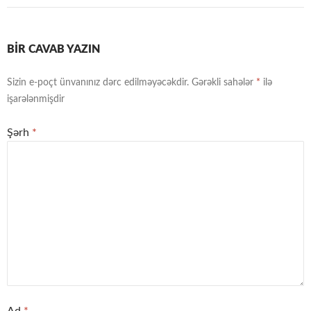
BIR CAVAB YAZIN
Sizin e-poçt ünvanınız dərc edilməyəcəkdir.
Gərəkli sahələr
*
ilə
işarələnmişdir
Şərh
*
Ad
*