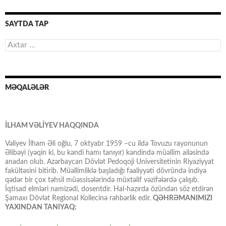
SAYTDA TAP
Axtarış:
MƏQALƏLƏR
İLHAM VƏLİYEV HAQQINDA
Vəliyev İlham Əli oğlu, 7 oktyabr 1959 –cu ildə Tovuzu rayonunun
Əlibəyi (yəqin ki, bu kəndi hamı tanıyır) kəndində müəllim ailəsində
anadan olub. Azərbaycan Dövlət Pedoqoji Universitetinin Riyaziyyat
fakültəsini bitirib. Müəllimliklə başladığı fəaliyyəti dövründə indiyə
qədər bir çox təhsil müəssisələrində müxtəlif vəzifələrdə çalışıb.
İqtisad elmləri namizədi, dosentdir. Hal-hazırda özündən söz etdirən
Şamaxı Dövlət Regional Kollecinə rəhbərlik edir.
QƏHRƏMANIMIZI
YAXINDAN TANIYAQ: