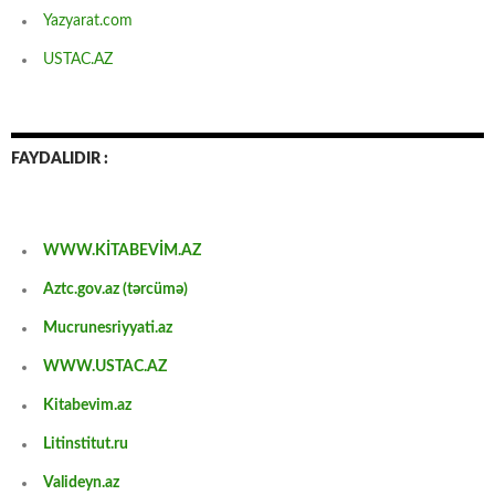
Yazyarat.com
USTAC.AZ
FAYDALIDIR :
WWW.KİTABEVİM.AZ
Aztc.gov.az (tərcümə)
Mucrunesriyyati.az
WWW.USTAC.AZ
Kitabevim.az
Litinstitut.ru
Valideyn.az