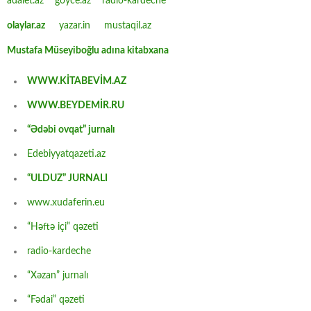
adalet.az
goyce.az
radio-kardeche
olaylar.az
yazar.in
mustaqil.az
Mustafa Müseyiboğlu adına kitabxana
WWW.KİTABEVİM.AZ
WWW.BEYDEMİR.RU
“Ədəbi ovqat” jurnalı
Edebiyyatqazeti.az
“ULDUZ” JURNALI
www.xudaferin.eu
“Həftə içi” qəzeti
radio-kardeche
“Xəzan” jurnalı
“Fədai” qəzeti