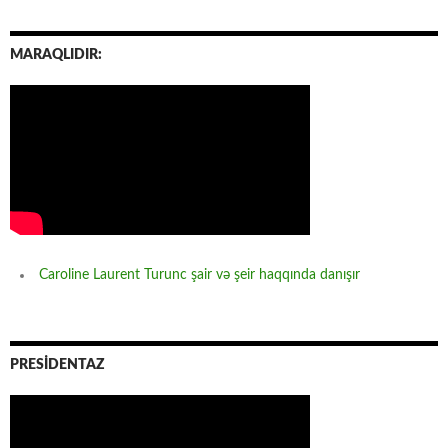
MARAQLIDIR:
Caroline Laurent Turunc şair və şeir haqqında danışır
PRESİDENTAZ