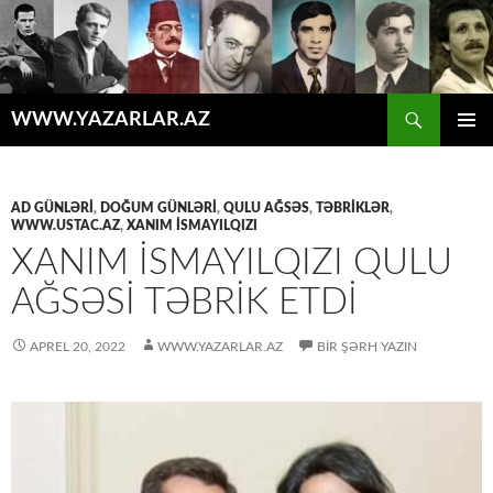
Axtar
WWW.YAZARLAR.AZ
MÜHTƏVIYYATA
ƏSAS
KEÇ
MENYU
AD GÜNLƏRİ
,
DOĞUM GÜNLƏRİ
,
QULU AĞSƏS
,
TƏBRİKLƏR
,
WWW.USTAC.AZ
,
XANIM İSMAYILQIZI
XANIM İSMAYILQIZI QULU
AĞSƏSI TƏBRIK ETDI
APREL 20, 2022
WWW.YAZARLAR.AZ
BIR ŞƏRH YAZIN