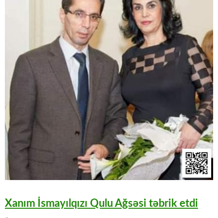
Xanım İsmayılqızı Qulu Ağsəsi təbrik etdi