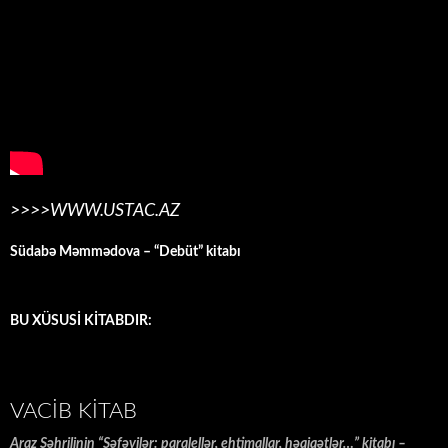
>>>>WWW.USTAC.AZ
Südabə Məmmədova – “Debüt” kitabı
BU XÜSUSİ KİTABDIR:
VACIB KITAB
Araz Şəhrilinin “Səfəvilər: paralellər, ehtimallar, həqiqətlər…” kitabı –