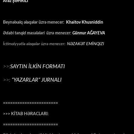
Araz ŞƏHRİLİ
Beynəlxalq əlaqələr üzrə menecer:
Khaitov Khusniddin
Ədəbi tənqid məsələləri üzrə menecer:
Günnur AĞAYEVA
İctimaiyyətlə əlaqələr üzrə menecer:
NƏZAKƏT EMİNQIZI
>>:
SAYTIN İLKİN FORMATI
>>:
“YAZARLAR” JURNALI
=======================
>>> KİTAB HƏRACLARI:
=======================