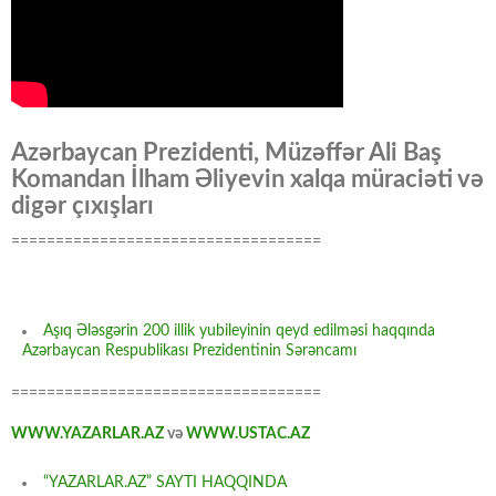
Azərbaycan Prezidenti, Müzəffər Ali Baş
Komandan İlham Əliyevin xalqa müraciəti və
digər çıxışları
===================================
Aşıq Ələsgərin 200 illik yubileyinin qeyd edilməsi haqqında
Azərbaycan Respublikası Prezidentinin Sərəncamı
===================================
WWW.YAZARLAR.AZ
və
WWW.USTAC.AZ
“YAZARLAR.AZ” SAYTI HAQQINDA