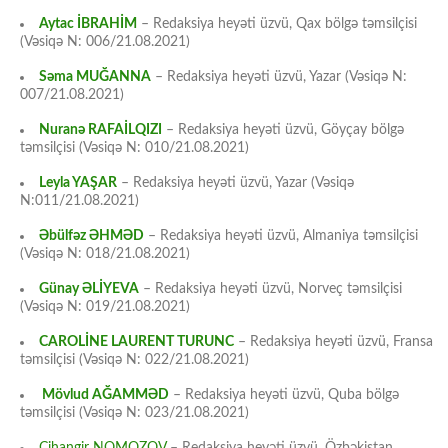
Aytac İBRAHİM
– Redaksiya heyəti üzvü, Qax bölgə təmsilçisi
(Vəsiqə N: 006/21.08.2021)
Səma MUĞANNA
– Redaksiya heyəti üzvü, Yazar (Vəsiqə N:
007/21.08.2021)
Nuranə RAFAİLQIZI
– Redaksiya heyəti üzvü, Göyçay bölgə
təmsilçisi (Vəsiqə N: 010/21.08.2021)
Leyla YAŞAR
– Redaksiya heyəti üzvü, Yazar (Vəsiqə
N:011/21.08.2021)
Əbülfəz ƏHMƏD
– Redaksiya heyəti üzvü, Almaniya təmsilçisi
(Vəsiqə N: 018/21.08.2021)
Günay ƏLİYEVA
– Redaksiya heyəti üzvü, Norveç təmsilçisi
(Vəsiqə N: 019/21.08.2021)
CAROLİNE LAURENT TURUNC
– Redaksiya heyəti üzvü, Fransa
təmsilçisi (Vəsiqə N: 022/21.08.2021)
Mövlud AĞAMMƏD
– Redaksiya heyəti üzvü, Quba bölgə
təmsilçisi (Vəsiqə N: 023/21.08.2021)
Cihangir NOMOZOV
– Redaksiya heyəti üzvü, Özbəkistan