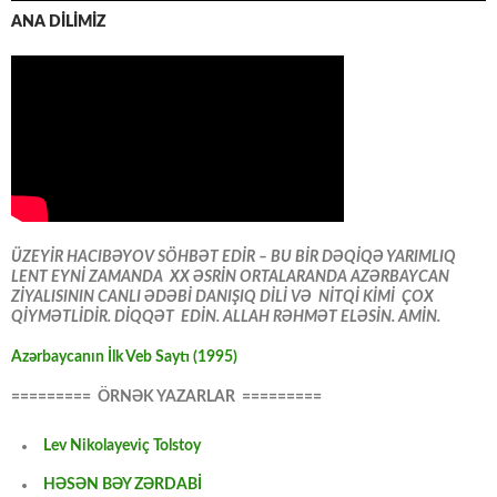
ANA DİLİMİZ
ÜZEYİR HACIBƏYOV SÖHBƏT EDİR – BU BİR DƏQİQƏ YARIMLIQ
LENT EYNİ ZAMANDA XX ƏSRİN ORTALARANDA AZƏRBAYCAN
ZİYALISININ CANLI ƏDƏBİ DANIŞIQ DİLİ VƏ NİTQİ KİMİ ÇOX
QİYMƏTLİDİR. DİQQƏT EDİN. ALLAH RƏHMƏT ELƏSİN. AMİN.
Azərbaycanın İlk Veb Saytı (1995)
========= ÖRNƏK YAZARLAR =========
Lev Nikolayeviç Tolstoy
HƏSƏN BƏY ZƏRDABİ