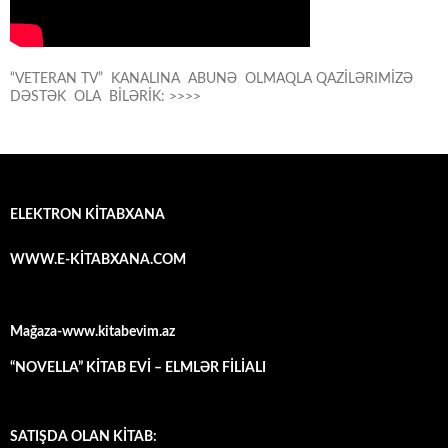
“VETERAN TV” KANALINA ABUNƏ OLMAQLA QAZİLƏRIMİZƏ
DƏSTƏK OLA BİLƏRİK: >>>>
ELEKTRON KİTABXANA
WWW.E-KİTABXANA.COM
Mağaza-www.kitabevim.az
“NOVELLA” KİTAB EVİ – ELMLƏR FİLİALI
SATIŞDA OLAN KİTAB: