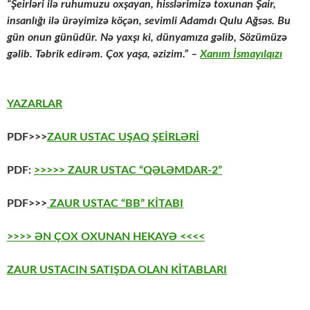
“Şeirləri ilə ruhumuzu oxşayan, hisslərimizə toxunan Şair,
insanlığı ilə ürəyimizə köçən, sevimli Adamdı Qulu Ağsəs. Bu
gün onun günüdür. Nə yaxşı ki, dünyamıza gəlib, Sözümüzə
gəlib. Təbrik edirəm. Çox yaşa, əzizim.” –
Xanım İsmayılqızı
YAZARLAR
PDF>>>
ZAUR USTAC UŞAQ ŞEİRLƏRİ
PDF:
>>>>> ZAUR USTAC “QƏLƏMDAR-2”
PDF>>>
ZAUR USTAC “BB” KİTABI
>>>> ƏN ÇOX OXUNAN HEKAYƏ <<<<
ZAUR USTACIN SATIŞDA OLAN KİTABLARI