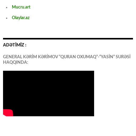
Mucru.art
Olaylar.az
ADƏTİMİZ :
GENERAL KƏRİM KƏRİMOV “QURAN OXUMAQ”-“YASİN” SURƏSİ
HAQQINDA: