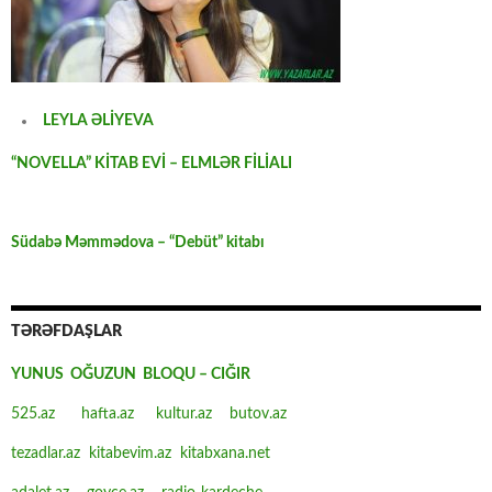
LEYLA ƏLİYEVA
“NOVELLA” KİTAB EVİ – ELMLƏR FİLİALI
Südabə Məmmədova – “Debüt” kitabı
TƏRƏFDAŞLAR
YUNUS OĞUZUN BLOQU – CIĞIR
525.az
hafta.az
kultur.az
butov.az
tezadlar.az
kitabevim.az
kitabxana.net