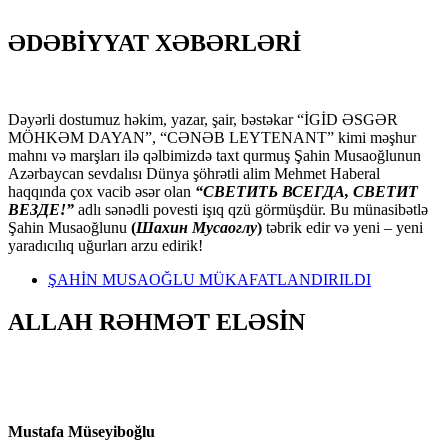
ƏDƏBİYYAT XƏBƏRLƏRİ
Dəyərli dostumuz həkim, yazar, şair, bəstəkar “İGİD ƏSGƏR
MÖHKƏM DAYAN”, “CƏNƏB LEYTENANT” kimi məşhur
mahnı və marşları ilə qəlbimizdə taxt qurmuş Şahin Musaoğlunun
Azərbaycan sevdalısı Dünya şöhrətli alim Mehmet Haberal
haqqında çox vacib əsər olan
“СВЕТИТЬ ВСЕГДА, СВЕТИТ
ВЕЗДЕ!”
adlı sənədli povesti işıq qzü görmüşdür. Bu münasibətlə
Şahin Musaoğlunu
(
Шахин Мусаоглу
)
təbrik edir və yeni – yeni
yaradıcılıq uğurları arzu edirik!
ŞAHİN MUSAOĞLU MÜKAFATLANDIRILDI
ALLAH RƏHMƏT ELƏSİN
Mustafa Müseyiboğlu