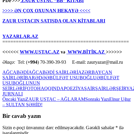
PDF>>>
ZAUR USTAC “BB” KİTABI
>>>> ƏN ÇOX OXUNAN HEKAYƏ <<<<
ZAUR USTACIN SATIŞDA OLAN KİTABLARI
YAZARLAR.AZ
===============================================
<<<<<<
WWW.USTAC.AZ
və
WWW.BİTİK.AZ
>>>>>>
Əlaqə:
Tel: (
+994
) 70-390-39-93 E-mail: zauryazar@mail.ru
AĞCABƏDİ
AĞCABƏDİ ŞAİRLƏRİ
AZƏRBAYCAN
ŞAİRLƏRİ
BARƏDƏ
ƏBÜLFƏT USUBOĞLU
ƏBÜLFƏT
USUBOĞLUNUN
ŞEİRLƏRİ
FOTO
HAQQINDA
POEZİYA
ŞAİR
ŞAİRLƏR
ŞEİR
YA
JURNALI
Yazılar
Öncəki Yazı
ZAUR USTAC – AĞLARAM
Sonrakı Yazı
Elnur Uğur
– SULTAN ŞƏHİD!
üzrə
naviqasiya
Bir cavab yazın
Sizin e-poçt ünvanınız dərc edilməyəcəkdir.
Gərəkli sahələr
*
ilə
işarələnmişdir