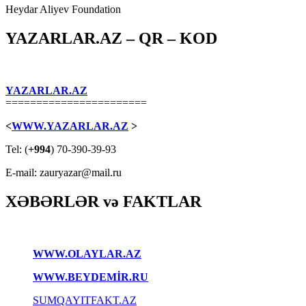
Heydar Aliyev Foundation
YAZARLAR.AZ – QR – KOD
YAZARLAR.AZ
=======================
<
WWW.YAZARLAR.AZ
>
Tel: (
+994
) 70-390-39-93
E-mail: zauryazar@mail.ru
XƏBƏRLƏR və FAKTLAR
WWW.OLAYLAR.AZ
WWW.BEYDEMİR.RU
SUMQAYITFAKT.AZ