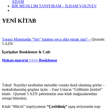
ADAM
BİR MÜƏLLİM TANIYIRAM – İLHAM VƏLİYEV
YENİ KİTAB
Təranə Məmmədin “Sirr” kitabını necə əldə etmək olar? –
Qiyməti:
5 AZN
İçərişəhər Bookhouse & Cafe
Məkan-marşrut >>>> Bookhouse
Təhsil Nazirliyi tərəfindən metodiki vəsaitə daxil olunmuş şeirlər –
məktəbəhazırlıq qrupları üçün – Zaur Ustacın “Güllünün Şeirləri”
kitabı . Qiyməti 5 AZN şəhərimizin əsas kitab mağazalarından
soruşa bilərsiniz.
Kitab “Mücrü” nəşriyyatının
“Çoxbilmiş”
uşaq seriyasında nəşr