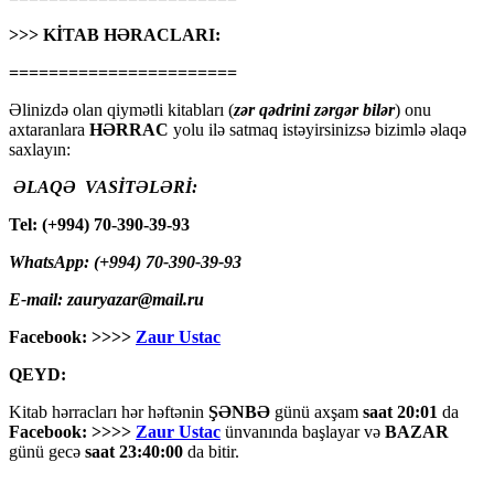
>>> KİTAB HƏRACLARI:
=======================
Əlinizdə olan qiymətli kitabları (
zər qədrini zərgər bilər
) onu
axtaranlara
HƏRRAC
yolu ilə satmaq istəyirsinizsə bizimlə əlaqə
saxlayın:
ƏLAQƏ VASİTƏLƏRİ:
Tel: (+994) 70-390-39-93
WhatsApp: (+994) 70-390-39-93
E-mail: zauryazar@mail.ru
Facebook: >>>>
Zaur Ustac
QEYD:
Kitab hərracları hər həftənin
ŞƏNBƏ
günü axşam
saat 20:01
da
Facebook: >>>>
Zaur Ustac
ünvanında başlayar və
BAZAR
günü gecə
saat 23:40:00
da bitir.