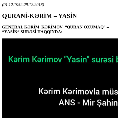
(01.12.1952-29.12.2018)
QURANİ-KƏRİM – YASİN
GENERAL KƏRİM KƏRİMOV “QURAN OXUMAQ” –
“YASİN” SURƏSİ HAQQINDA: