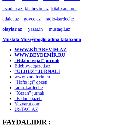
tezadlar.az
kitabevim.az
kitabxana.net
adalet.az
goyce.az
radio-kardeche
olaylar.az
yazar.in
mustaqil.az
Mustafa Müseyiboğlu adına kitabxana
WWW.KİTABEVİM.AZ
WWW.BEYDEMİR.RU
“Ədəbi ovqat” jurnalı
Edebiyyatqazeti.az
“ULDUZ” JURNALI
www.xudaferin.eu
“Həftə içi” qəzeti
radio-kardeche
“Xəzan” jurnalı
“Fədai” qəzeti
Yazyarat.com
USTAC.AZ
FAYDALIDIR :