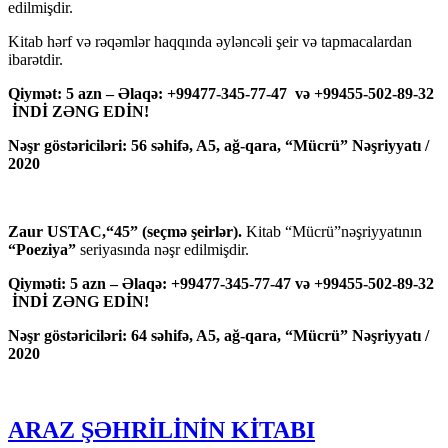
edilmişdir.
Kitab hərf və rəqəmlər haqqında əyləncəli şeir və tapmacalardan
ibarətdir.
Qiymət: 5 azn – Əlaqə: +99477-345-77-47 və +99455-502-89-32
İNDİ ZƏNG EDİN!
Nəşr göstəriciləri: 56 səhifə, A5, ağ-qara, “Mücrü” Nəşriyyatı /
2020
Zaur USTAC,“45” (seçmə şeirlər).
Kitab “Mücrü”nəşriyyatının
“Poeziya”
seriyasında nəşr edilmişdir.
Qiyməti: 5 azn – Əlaqə: +99477-345-77-47 və +99455-502-89-32
İNDİ ZƏNG EDİN!
Nəşr göstəriciləri: 64 səhifə, A5, ağ-qara, “Mücrü” Nəşriyyatı /
2020
ARAZ ŞƏHRİLİNİN KİTABI