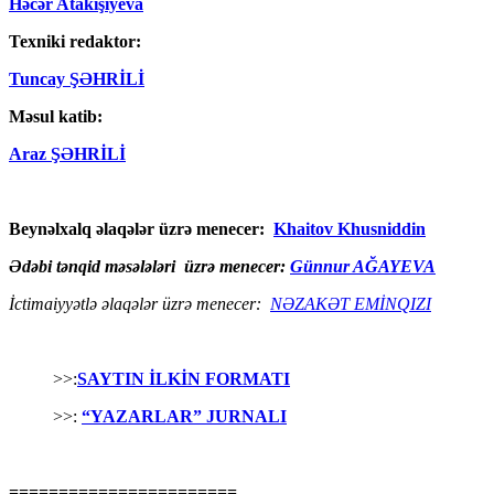
Həcər Atakişiyeva
Texniki redaktor:
Tuncay ŞƏHRİLİ
Məsul katib:
Araz ŞƏHRİLİ
Beynəlxalq əlaqələr üzrə menecer:
Khaitov Khusniddin
Ədəbi tənqid məsələləri üzrə menecer:
Günnur AĞAYEVA
İctimaiyyətlə əlaqələr üzrə menecer:
NƏZAKƏT EMİNQIZI
>>:
SAYTIN İLKİN FORMATI
>>:
“YAZARLAR” JURNALI
=======================