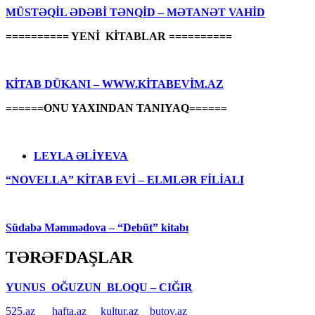
MÜSTƏQİL ƏDƏBİ TƏNQİD – MƏTANƏT VAHİD
========== YENİ KİTABLAR ==========
KİTAB DÜKANI – WWW.KİTABEVİM.AZ
======ONU YAXINDAN TANIYAQ======
LEYLA ƏLİYEVA
“NOVELLA” KİTAB EVİ – ELMLƏR FİLİALI
Südabə Məmmədova – “Debüt” kitabı
TƏRƏFDAŞLAR
YUNUS OĞUZUN BLOQU – CIĞIR
525.az
hafta.az
kultur.az
butov.az