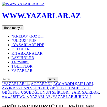
WWW.YAZARLAR.AZ
Axtar
Mühtəviyyata
Əsas menyu
keç
“KREDO” QƏZETİ
“ULDUZ” PDF
“YAZARLAR” PDF
FOTOLAR
KİTABXANALAR
LAYİHƏLƏR
Təlim-təhsil
TƏLTİFLƏR
YAZARLAR
Axtarış:
"YAZARLAR" j.
,
AĞCABƏDİ
,
AĞCABƏDİ ŞAİRLƏRİ
,
AZƏRBAYCAN ŞAİRLƏRİ
,
ƏBÜLFƏT USUBOĞLU
,
ƏBÜLFƏT USUBOĞLUNUN ŞEİRLƏRİ
,
ŞAİR
,
ŞAİRLƏR
,
www.USTAC.az
,
YAZARLAR
,
YAZARLAR JURNALI
ƏBÜLFƏT USUBOĞLU – ŞEİRLƏR