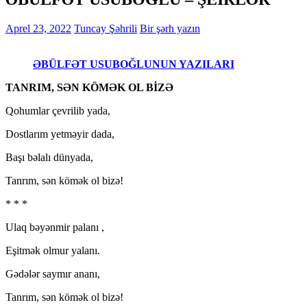
Aprel 23, 2022
Tuncay Şəhrili
Bir şərh yazın
ƏBÜLFƏT USUBOĞLUNUN YAZILARI
TANRIM, SƏN KÖMƏK OL BİZƏ
Qohumlar çevrilib yada,
Dostlarım yetməyir dada,
Başı bəlalı dünyada,
Tanrım, sən kömək ol bizə!
* * *
Ulaq bəyənmir palanı ,
Eşitmək olmur yalanı.
Gədələr saymır ananı,
Tanrım, sən kömək ol bizə!