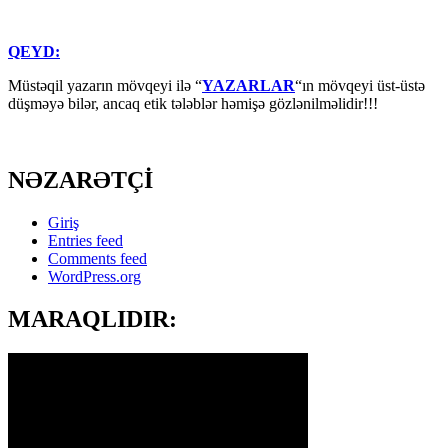
QEYD:
Müstəqil yazarın mövqeyi ilə “
YAZARLAR
“ın mövqeyi üst-üstə
düşməyə bilər, ancaq etik tələblər həmişə gözlənilməlidir!!!
NƏZARƏTÇİ
Giriş
Entries feed
Comments feed
WordPress.org
MARAQLIDIR: