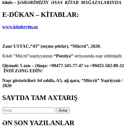
kitabı – ŞƏHƏRİMİZİN ƏSAS KİTAB MAĞAZALARINDA
E-DÜKAN – KİTABLAR:
www.kitabevim.az
Zaur USTAC,“45” (seçmə şeirlər), “Mücrü”, 2020.
Kitab “Mücrü”nəşriyyatının
“Poeziya”
seriyasında nəşr edilmişdir.
Qiyməti: 5 azn – Əlaqə: +99477-345-77-47 və +99455-502-89-32
İNDİ ZƏNG EDİN!
Nəşr göstəriciləri: 64 səhifə, A5, ağ-qara, “Mücrü” Nəşriyyatı /
2020
SAYTDA TAM AXTARIŞ
Axtarış:
ƏN SON YAZILANLAR