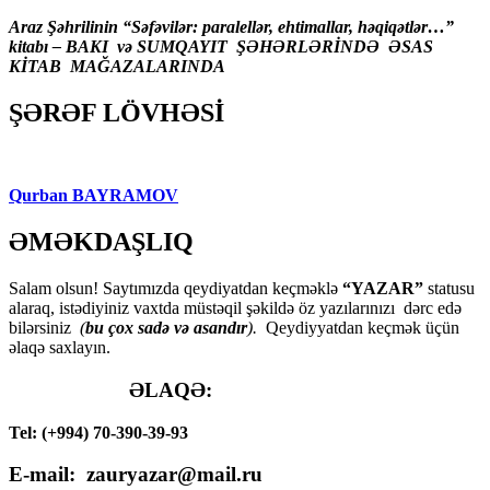
Araz Şəhrilinin “Səfəvilər: paralellər, ehtimallar, həqiqətlər…”
kitabı – BAKI və SUMQAYIT ŞƏHƏRLƏRİNDƏ ƏSAS
KİTAB MAĞAZALARINDA
ŞƏRƏF LÖVHƏSİ
Qurban BAYRAMOV
ƏMƏKDAŞLIQ
Salam olsun! Saytımızda qeydiyatdan keçməklə
“YAZAR”
statusu
alaraq, istədiyiniz vaxtda müstəqil şəkildə öz yazılarınızı dərc edə
bilərsiniz
(
bu çox sadə və asandır
).
Qeydiyyatdan keçmək üçün
əlaqə saxlayın.
ƏLAQƏ:
Tel: (+994) 70-390-39-93
E-mail: zauryazar@mail.ru