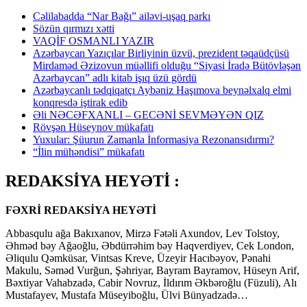
Cəlilabadda “Nar Bağı” ailəvi-uşaq parkı
Sözün qırmızı xətti
VAQİF OSMANLI YAZIR
Azərbaycan Yazıçılar Birliyinin üzvü, prezident təqaüdçüsü
Mirdaməd Əzizovun müəllifi olduğu “Siyasi İradə Bütövləşən
Azərbaycan” adlı kitab işıq üzü gördü
Azərbaycanlı tədqiqatçı Aybəniz Haşımova beynəlxalq elmi
konqresdə iştirak edib
Əli NƏCƏFXANLI – GECƏNİ SEVMƏYƏN QIZ
Rövşən Hüseynov mükafatı
Yuxular: Şüurun Zamanla İnformasiya Rezonansıdırmı?
“İlin mühəndisi” mükafatı
REDAKSİYA HEYƏTİ :
FƏXRİ REDAKSİYA HEYƏTİ
Abbasqulu ağa Bakıxanov, Mirzə Fətəli Axundov, Lev Tolstoy,
Əhməd bəy Ağaoğlu, Əbdürrəhim bəy Haqverdiyev, Cek London,
Əliqulu Qəmküsar, Vintsas Kreve, Üzeyir Hacıbəyov, Pənahi
Makulu, Səməd Vurğun, Şəhriyar, Bayram Bayramov, Hüseyn Arif,
Bəxtiyar Vahabzadə, Cabir Novruz, İldırım Əkbəroğlu (Füzuli), Alı
Mustafayev, Mustafa Müseyiboğlu, Ülvi Bünyadzadə…