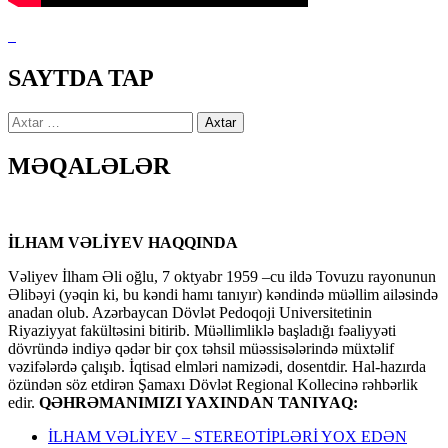
SAYTDA TAP
Axtarış:
MƏQALƏLƏR
İLHAM VƏLİYEV HAQQINDA
Vəliyev İlham Əli oğlu, 7 oktyabr 1959 –cu ildə Tovuzu rayonunun
Əlibəyi (yəqin ki, bu kəndi hamı tanıyır) kəndində müəllim ailəsində
anadan olub. Azərbaycan Dövlət Pedoqoji Universitetinin
Riyaziyyat fakültəsini bitirib. Müəllimliklə başladığı fəaliyyəti
dövründə indiyə qədər bir çox təhsil müəssisələrində müxtəlif
vəzifələrdə çalışıb. İqtisad elmləri namizədi, dosentdir. Hal-hazırda
özündən söz etdirən Şamaxı Dövlət Regional Kollecinə rəhbərlik
edir.
QƏHRƏMANIMIZI YAXINDAN TANIYAQ:
İLHAM VƏLİYEV – STEREOTİPLƏRİ YOX EDƏN