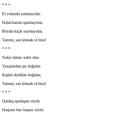
* * *
El yolunda yanmayırlar.
Halal-haram qanmayırlar.
Böyük-kiçik saymayırlar,
Tanrım, sən kömək ol bizə!
* * *
Nələr olmur, nələr olur.
Yaxşılardan pis doğulur.
Kişilər dərddən boğulur,
Tanrım, sən kömək ol bizə!
* * *
Qardaş-qardaşını söyür,
Haqsıza bax haqsız söyür.