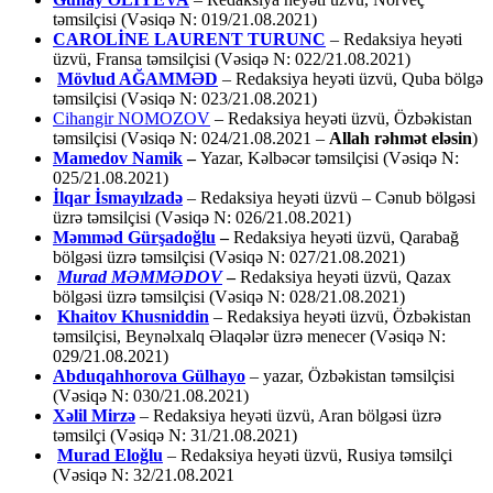
təmsilçisi (Vəsiqə N: 019/21.08.2021)
CAROLİNE LAURENT TURUNC
– Redaksiya heyəti
üzvü, Fransa təmsilçisi (Vəsiqə N: 022/21.08.2021)
Mövlud AĞAMMƏD
– Redaksiya heyəti üzvü, Quba bölgə
təmsilçisi (Vəsiqə N: 023/21.08.2021)
Cihangir NOMOZOV
– Redaksiya heyəti üzvü, Özbəkistan
təmsilçisi (Vəsiqə N: 024/21.08.2021 –
Allah rəhmət eləsin
)
Mamedov Namik
–
Yazar, Kəlbəcər təmsilçisi (Vəsiqə N:
025/21.08.2021)
İlqar İsmayılzadə
–
Redaksiya heyəti üzvü – Cənub bölgəsi
üzrə təmsilçisi (Vəsiqə N: 026/21.08.2021)
Məmməd Gürşadoğlu
–
Redaksiya heyəti üzvü, Qarabağ
bölgəsi üzrə təmsilçisi (Vəsiqə N: 027/21.08.2021)
Murad MƏMMƏDOV
–
Redaksiya heyəti üzvü, Qazax
bölgəsi üzrə təmsilçisi (Vəsiqə N: 028/21.08.2021)
Khaitov Khusniddin
– Redaksiya heyəti üzvü, Özbəkistan
təmsilçisi, Beynəlxalq Əlaqələr üzrə menecer (Vəsiqə N:
029/21.08.2021)
Abduqahhorova Gülhayo
– yazar, Özbəkistan təmsilçisi
(Vəsiqə N: 030/21.08.2021)
Xəlil Mirzə
– Redaksiya heyəti üzvü, Aran bölgəsi üzrə
təmsilçi (Vəsiqə N: 31/21.08.2021)
Murad Eloğlu
– Redaksiya heyəti üzvü, Rusiya təmsilçi
(Vəsiqə N: 32/21.08.2021