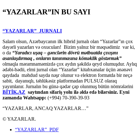
“YAZARLAR”IN BU SAYI
“YAZARLAR” JURNALI
Salam olsun, Azərbaycanın ilk hibrid jurnalı olan “Yazarlar”ın çox
dəyərli yazarları və oxucuları! Bizim yalnız bir məqsədimiz var ki,
o da
“
Yaradıcı uşaq – gәnclәrin dövrü mәtbuatda çıxışını
asanlaşdırmaq , onların tanınmasına kömәklik göstәrmәk”
olmaqla məramnaməmizdə çox aydın şəkildə qeyd olumuşdur. Aylıq
ədəbi-bədii, elmi jurnal olan “Yazarlar” kitabxanalar üçün ənənəvi
qaydada məhdud sayda nəşr olunur və elektron formatda bir neçə
sabit, dayanıqlı, təhlükəsiz platformadan PULSUZ olaraq
yayımlanır. Jurnalın bu günə qədər çap olunmuş bütün nömrələrini
BİTİK.AZ
saytından sifariş yolu ilə əldə edə bilərsiniz. Eyni
zamanda Wahtsapp:
(+994) 70-390-39-93
“YAZARLAR, ANCAQ YAZARLAR…”
© YAZARLAR.
“YAZARLAR” PDF