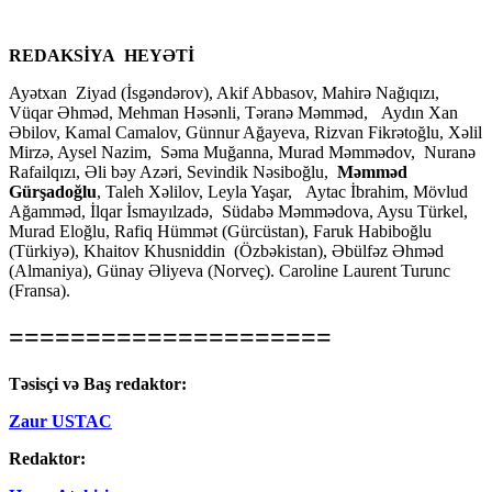
REDAKSİYA HEYƏTİ
Ayətxan Ziyad (İsgəndərov), Akif Abbasov, Mahirə Nağıqızı,
Vüqar Əhməd, Mehman Həsənli, Təranə Məmməd, Aydın Xan
Əbilov, Kamal Camalov, Günnur Ağayeva, Rizvan Fikrətoğlu, Xəlil
Mirzə, Aysel Nazim, Səma Muğanna, Murad Məmmədov, Nuranə
Rafailqızı, Əli bəy Azəri, Sevindik Nəsiboğlu,
Məmməd
Gürşadoğlu
, Taleh Xəlilov, Leyla Yaşar, Aytac İbrahim, Mövlud
Ağamməd, İlqar İsmayılzadə, Südabə Məmmədova, Aysu Türkel,
Murad Eloğlu, Rafiq Hümmət (Gürcüstan), Faruk Habiboğlu
(Türkiyə), Khaitov Khusniddin (Özbəkistan), Əbülfəz Əhməd
(Almaniya), Günay Əliyeva (Norveç). Caroline Laurent Turunc
(Fransa).
=====================
Təsisçi və Baş redaktor:
Zaur USTAC
Redaktor: