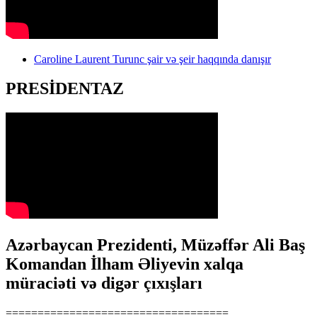
Caroline Laurent Turunc şair və şeir haqqında danışır
PRESİDENTAZ
Azərbaycan Prezidenti, Müzəffər Ali Baş
Komandan İlham Əliyevin xalqa
müraciəti və digər çıxışları
===================================