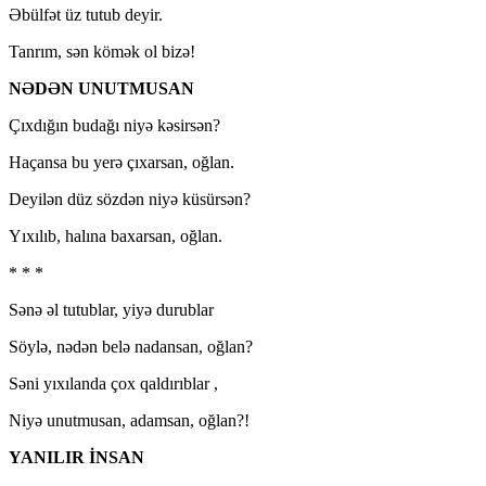
Əbülfət üz tutub deyir.
Tanrım, sən kömək ol bizə!
NƏDƏN UNUTMUSAN
Çıxdığın budağı niyə kəsirsən?
Haçansa bu yerə çıxarsan, oğlan.
Deyilən düz sözdən niyə küsürsən?
Yıxılıb, halına baxarsan, oğlan.
* * *
Sənə əl tutublar, yiyə durublar
Söylə, nədən belə nadansan, oğlan?
Səni yıxılanda çox qaldırıblar ,
Niyə unutmusan, adamsan, oğlan?!
YANILIR İNSAN