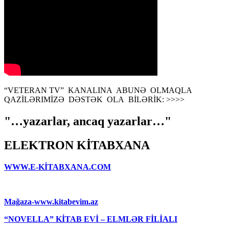
“VETERAN TV” KANALINA ABUNƏ OLMAQLA
QAZİLƏRIMİZƏ DƏSTƏK OLA BİLƏRİK: >>>>
"…yazarlar, ancaq yazarlar…"
ELEKTRON KİTABXANA
WWW.E-KİTABXANA.COM
Mağaza-www.kitabevim.az
“NOVELLA” KİTAB EVİ – ELMLƏR FİLİALI