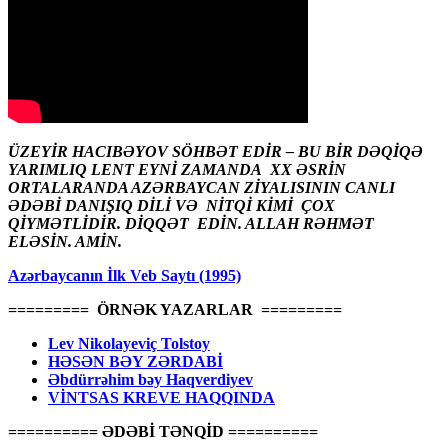
ÜZEYİR HACIBƏYOV SÖHBƏT EDİR – BU BİR DƏQİQƏ
YARIMLIQ LENT EYNİ ZAMANDA XX ƏSRİN
ORTALARANDA AZƏRBAYCAN ZİYALISININ CANLI
ƏDƏBİ DANIŞIQ DİLİ VƏ NİTQİ KİMİ ÇOX
QİYMƏTLİDİR. DİQQƏT EDİN. ALLAH RƏHMƏT
ELƏSİN. AMİN.
Azərbaycanın İlk Veb Saytı (1995)
========= ÖRNƏK YAZARLAR =========
Lev Nikolayeviç Tolstoy
HƏSƏN BƏY ZƏRDABİ
Əbdürrəhim bəy Haqverdiyev
VİNTSAS KREVE HAQQINDA
========== ƏDƏBİ TƏNQİD ==========