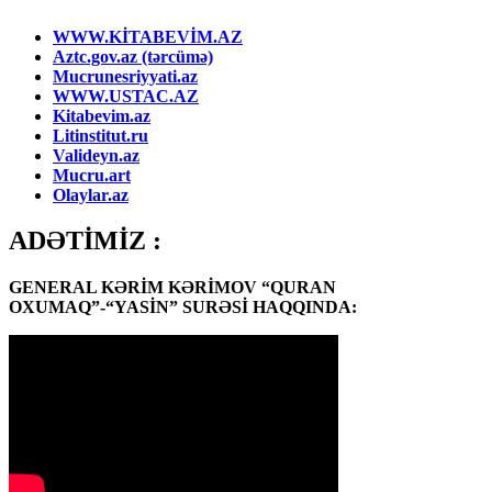
WWW.KİTABEVİM.AZ
Aztc.gov.az (tərcümə)
Mucrunesriyyati.az
WWW.USTAC.AZ
Kitabevim.az
Litinstitut.ru
Valideyn.az
Mucru.art
Olaylar.az
ADƏTİMİZ :
GENERAL KƏRİM KƏRİMOV “QURAN
OXUMAQ”-“YASİN” SURƏSİ HAQQINDA: