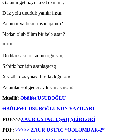
Gələnin getməyi həyat qanunu,
Düz yolu unudub yanılır insan.
Adam niyə tökür insan qanını?
Nədən olub ölüm bir belə asan?
* * *
Dedilər sakit ol, adam oğulsan,
Səbirlə hər işin asanlaşacaq.
Xislətin dəyişməz, bir də doğulsan,
Adamlar yol gedər… İnsanlaşıncan!
Müəllif:
Əbülfət USUBOĞLU
ƏBÜLFƏT USUBOĞLUNUN YAZILARI
PDF>>>
ZAUR USTAC UŞAQ ŞEİRLƏRİ
PDF:
>>>>> ZAUR USTAC “QƏLƏMDAR-2”