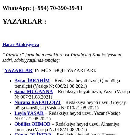
WhatsApp: (
+994
) 70-390-39-93
YAZARLAR :
Həcər Atakişiyeva
“Yazarlar” jurnalının redaktoru və Yaradıcılıq Komissiyasının
sədri, ədəbiyyatşünas-tənqidçı
“
YAZARLAR
“IN MÜSTƏQİL YAZARLARI:
Aytac İBRAHİM
– Redaksiya heyəti üzvü, Qax bölgə
təmsilçisi (Vəsiqə N: 006/21.08.2021)
Səma MUĞANNA
– Redaksiya heyəti üzvü, Yazar (Vəsiqə
N: 007/21.08.2021)
Nuranə RAFAİLQIZI
– Redaksiya heyəti üzvü, Göyçay
bölgə təmsilçisi (Vəsiqə N: 010/21.08.2021)
Leyla YAŞAR
– Redaksiya heyəti üzvü, Yazar (Vəsiqə
N:011/21.08.2021)
Əbülfəz ƏHMƏD
– Redaksiya heyəti üzvü, Almaniya
təmsilçisi (Vəsiqə N: 018/21.08.2021)
Günay ƏLİYEVA
– Redaksiya heyəti üzvü, Norveç