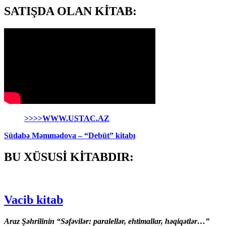
SATIŞDA OLAN KİTAB:
>>>>WWW.USTAC.AZ
Südabə Məmmədova – “Debüt” kitabı
BU XÜSUSİ KİTABDIR:
Vacib kitab
Araz Şəhrilinin “Səfəvilər: paralellər, ehtimallar, həqiqətlər…”