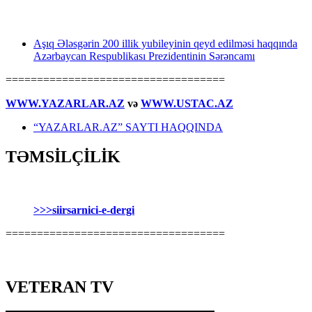
Aşıq Ələsgərin 200 illik yubileyinin qeyd edilməsi haqqında
Azərbaycan Respublikası Prezidentinin Sərəncamı
===================================
WWW.YAZARLAR.AZ
və
WWW.USTAC.AZ
“YAZARLAR.AZ” SAYTI HAQQINDA
TƏMSİLÇİLİK
>>>siirsarnici-e-dergi
===================================
VETERAN TV