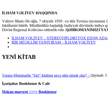
İLHAM VƏLİYEV HAQQINDA
Vəliyev İlham Əli oğlu, 7 oktyabr 1959 –cu ildə Tovuzu rayonunun Əl
fakültəsini bitirib. Müəllimliklə başladığı fəaliyyəti dövründə indiyə 
Dövlət Regional Kollecinə rəhbərlik edir.
QƏHRƏMANIMIZI YAX
İLHAM VƏLİYEV – STEREOTİPLƏRİ YOX EDƏN AD
BİR MÜƏLLİM TANIYIRAM – İLHAM VƏLİYEV
YENİ KİTAB
Təranə Məmmədin “Sirr” kitabını necə əldə etmək olar? –
Qiyməti: 
İçərişəhər Bookhouse & Cafe
Məkan-marşrut >>>> Bookhouse