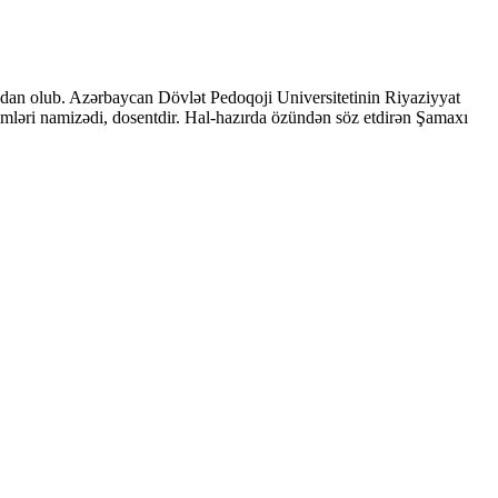
adan olub. Azərbaycan Dövlət Pedoqoji Universitetinin Riyaziyyat
d elmləri namizədi, dosentdir. Hal-hazırda özündən söz etdirən Şamaxı