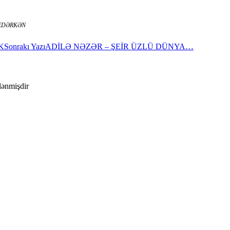
 EDƏRKƏN
K
Sonrakı Yazı
ADİLƏ NƏZƏR – ŞEİR ÜZLÜ DÜNYA…
ələnmişdir