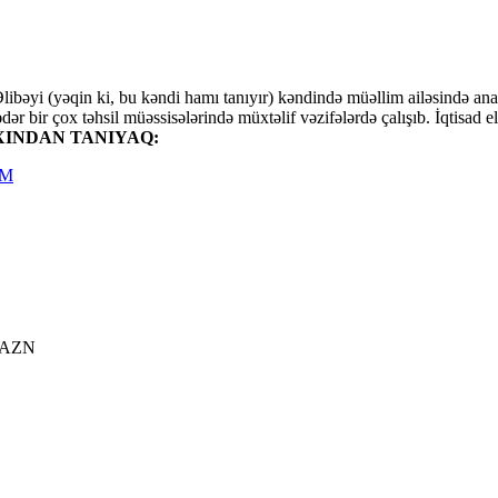
ibəyi (yəqin ki, bu kəndi hamı tanıyır) kəndində müəllim ailəsində an
qədər bir çox təhsil müəssisələrində müxtəlif vəzifələrdə çalışıb. İqtisa
INDAN TANIYAQ:
AM
5 AZN