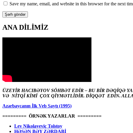
Save my name, email, and website in this browser for the next ti
ANA DİLİMİZ
ÜZEYİR HACIBƏYOV SÖHBƏT EDİR – BU BİR DƏQİQƏ Y
VƏ NİTQİ KİMİ ÇOX QİYMƏTLİDİR. DİQQƏT EDİN. ALL
Azərbaycanın İlk Veb Saytı (1995)
========= ÖRNƏK YAZARLAR =========
Lev Nikolayeviç Tolstoy
HƏSƏN BƏY ZƏRDABİ