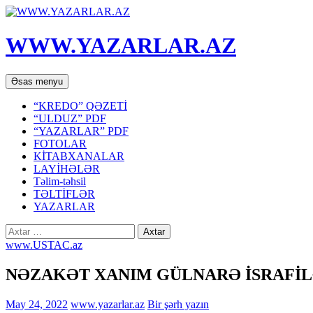
WWW.YAZARLAR.AZ
Axtar
Mühtəviyyata
Əsas menyu
keç
“KREDO” QƏZETİ
“ULDUZ” PDF
“YAZARLAR” PDF
FOTOLAR
KİTABXANALAR
LAYİHƏLƏR
Təlim-təhsil
TƏLTİFLƏR
YAZARLAR
Axtarış:
www.USTAC.az
NƏZAKƏT XANIM GÜLNARƏ İSRAFİ
May 24, 2022
www.yazarlar.az
Bir şərh yazın