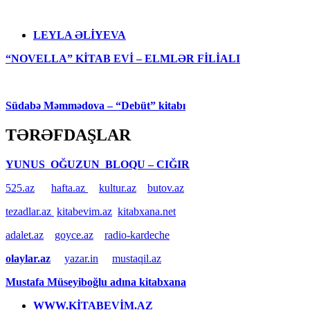
LEYLA ƏLİYEVA
“NOVELLA” KİTAB EVİ – ELMLƏR FİLİALI
Südabə Məmmədova – “Debüt” kitabı
TƏRƏFDAŞLAR
YUNUS OĞUZUN BLOQU – CIĞIR
525.az
hafta.az
kultur.az
butov.az
tezadlar.az
kitabevim.az
kitabxana.net
adalet.az
goyce.az
radio-kardeche
olaylar.az
yazar.in
mustaqil.az
Mustafa Müseyiboğlu adına kitabxana
WWW.KİTABEVİM.AZ