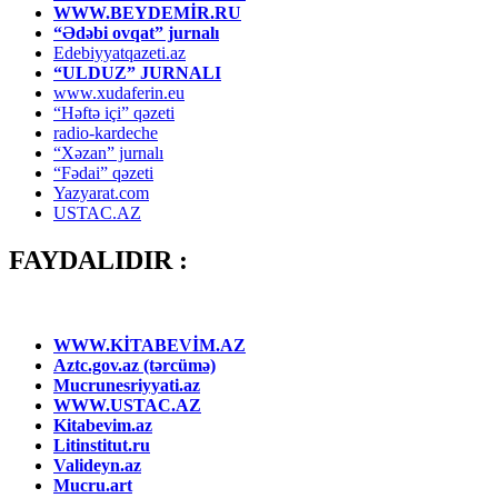
WWW.BEYDEMİR.RU
“Ədəbi ovqat” jurnalı
Edebiyyatqazeti.az
“ULDUZ” JURNALI
www.xudaferin.eu
“Həftə içi” qəzeti
radio-kardeche
“Xəzan” jurnalı
“Fədai” qəzeti
Yazyarat.com
USTAC.AZ
FAYDALIDIR :
WWW.KİTABEVİM.AZ
Aztc.gov.az (tərcümə)
Mucrunesriyyati.az
WWW.USTAC.AZ
Kitabevim.az
Litinstitut.ru
Valideyn.az
Mucru.art