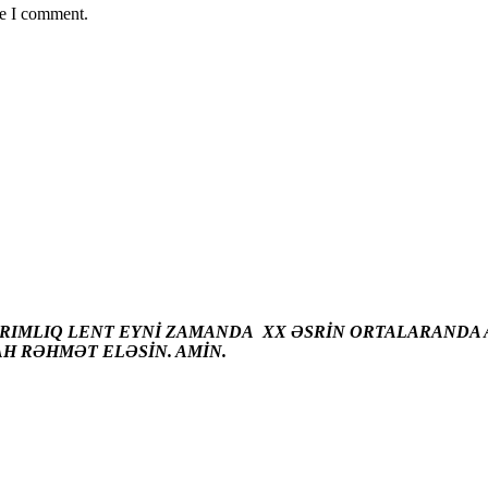
me I comment.
ARIMLIQ LENT EYNİ ZAMANDA XX ƏSRİN ORTALARANDA A
AH RƏHMƏT ELƏSİN. AMİN.