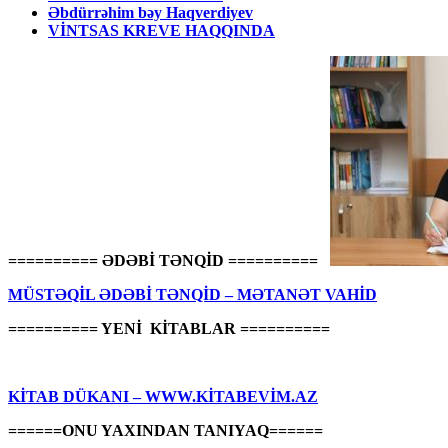
Əbdürrəhim bəy Haqverdiyev
VİNTSAS KREVE HAQQINDA
========== ƏDƏBİ TƏNQİD ==========
MÜSTƏQİL ƏDƏBİ TƏNQİD – MƏTANƏT VAHİD
========== YENİ KİTABLAR ==========
KİTAB DÜKANI – WWW.KİTABEVİM.AZ
======ONU YAXINDAN TANIYAQ======