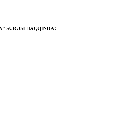
” SURƏSİ HAQQINDA: