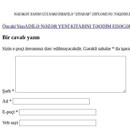
NƏZAKƏT XANIM GÜLNARƏ İSRAFİLƏ “ZİYADAR” DİPLOMUNU TƏQDİM
Yazılar
Öncəki Yazı
ADİLƏ NƏZƏR YENİ KİTABINI TƏQDİM EDƏCƏ
üzrə
Bir cavab yazın
naviqasiya
Sizin e-poçt ünvanınız dərc edilməyəcəkdir.
Gərəkli sahələr
*
ilə işar
Şərh
*
Ad
*
E-poçt
*
Veb sayt