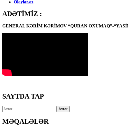
Olaylar.az
ADƏTİMİZ :
GENERAL KƏRİM KƏRİMOV “QURAN OXUMAQ”-“YASİN
SAYTDA TAP
Axtarış:
MƏQALƏLƏR