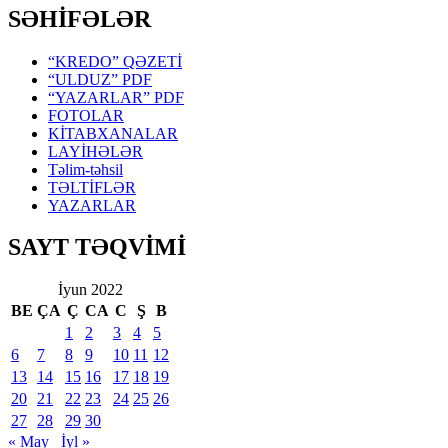
SƏHİFƏLƏR
“KREDO” QƏZETİ
“ULDUZ” PDF
“YAZARLAR” PDF
FOTOLAR
KİTABXANALAR
LAYİHƏLƏR
Təlim-təhsil
TƏLTİFLƏR
YAZARLAR
SAYT TƏQVİMİ
İyun 2022
BE
ÇA
Ç
CA
C
Ş
B
1
2
3
4
5
6
7
8
9
10
11
12
13
14
15
16
17
18
19
20
21
22
23
24
25
26
27
28
29
30
« May
İyl »