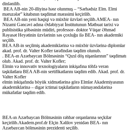
dinlənilib.
​ BEA AB-nin 20-illiyinə həsr olunmuş – “Sərhədsiz Elm. Elmi
məruzələr” kitabının təqdimat mərasimi keçirilib.
​ BEA AB-nin yeni həqiqi və müxbir üzvləri seçilib.AMEA- nın
Nizami Gəncəvi adına Ədəbiyyat İnstitutunun Mətbuat tarixi və
publisistika şöbəsinin müdiri, professor- doktor Vüqar Əhməd
Rəyasət Heyətinin üzvlərinin səs çoxluğu ilə BEA- nın akademiki
seçilib.
​BEA AB-in seçilmiş akademiklərinə və müxbir üzvlərinə diplomlar
akad. prof. dr. Valter Kofler tərəfindən təqdim olunub.
. BEA-ın Azərbaycan Bölməsinin “Qızıl döş nişanlarının” təqdimatı
olub. Akad. prof. dr. Valter Kofler;
​Elmin və innovativ texnologiyaların inkişafına töhfə verən
təşkilatlara BEA AB-nin sertifikatlarını təqdim edib. Akad. prof. dr.
Valter Kofler
elmin inkişafında böyük xidmətlərinə görə Elmlər Akademiyasının
akademiklərinə – digər ictimai təşkilatların nümayəndələrinə
mükafatlar təqdim edib.
BEA-ın Azərbaycan Bölməsinin rəhbər orqanlarına seçkilər
keçirilib.Akadem.prof.dr Elçin Xəlilov yenidən BEA- nın
Azərbaycan bölməsinin prezidenti seçilib.