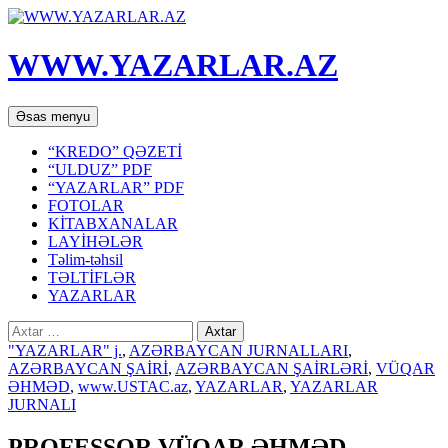
WWW.YAZARLAR.AZ
Axtar
Mühtəviyyata
Əsas menyu
keç
“KREDO” QƏZETİ
“ULDUZ” PDF
“YAZARLAR” PDF
FOTOLAR
KİTABXANALAR
LAYİHƏLƏR
Təlim-təhsil
TƏLTİFLƏR
YAZARLAR
Axtarış:
"YAZARLAR" j.
,
AZƏRBAYCAN JURNALLARI
,
AZƏRBAYCAN ŞAİRİ
,
AZƏRBAYCAN ŞAİRLƏRİ
,
VÜQAR
ƏHMƏD
,
www.USTAC.az
,
YAZARLAR
,
YAZARLAR
JURNALI
PROFESSOR VÜQAR ƏHMƏD