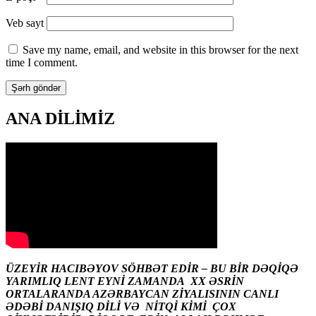
Veb sayt
Save my name, email, and website in this browser for the next
time I comment.
ANA DİLİMİZ
ÜZEYİR HACIBƏYOV SÖHBƏT EDİR – BU BİR DƏQİQƏ
YARIMLIQ LENT EYNİ ZAMANDA XX ƏSRİN
ORTALARANDA AZƏRBAYCAN ZİYALISININ CANLI
ƏDƏBİ DANIŞIQ DİLİ VƏ NİTQİ KİMİ ÇOX