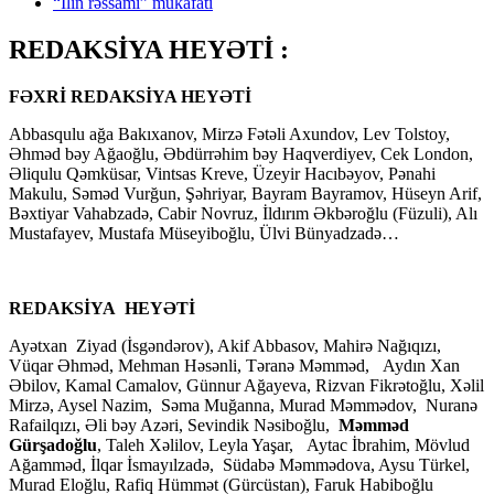
“İlin rəssamı” mükafatı
REDAKSİYA HEYƏTİ :
FƏXRİ REDAKSİYA HEYƏTİ
Abbasqulu ağa Bakıxanov, Mirzə Fətəli Axundov, Lev Tolstoy,
Əhməd bəy Ağaoğlu, Əbdürrəhim bəy Haqverdiyev, Cek London,
Əliqulu Qəmküsar, Vintsas Kreve, Üzeyir Hacıbəyov, Pənahi
Makulu, Səməd Vurğun, Şəhriyar, Bayram Bayramov, Hüseyn Arif,
Bəxtiyar Vahabzadə, Cabir Novruz, İldırım Əkbəroğlu (Füzuli), Alı
Mustafayev, Mustafa Müseyiboğlu, Ülvi Bünyadzadə…
REDAKSİYA HEYƏTİ
Ayətxan Ziyad (İsgəndərov), Akif Abbasov, Mahirə Nağıqızı,
Vüqar Əhməd, Mehman Həsənli, Təranə Məmməd, Aydın Xan
Əbilov, Kamal Camalov, Günnur Ağayeva, Rizvan Fikrətoğlu, Xəlil
Mirzə, Aysel Nazim, Səma Muğanna, Murad Məmmədov, Nuranə
Rafailqızı, Əli bəy Azəri, Sevindik Nəsiboğlu,
Məmməd
Gürşadoğlu
, Taleh Xəlilov, Leyla Yaşar, Aytac İbrahim, Mövlud
Ağamməd, İlqar İsmayılzadə, Südabə Məmmədova, Aysu Türkel,
Murad Eloğlu, Rafiq Hümmət (Gürcüstan), Faruk Habiboğlu