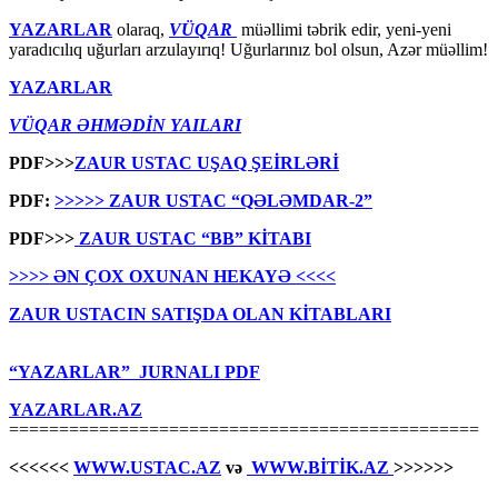
YAZARLAR
olaraq,
VÜQAR
müəllimi təbrik edir, yeni-yeni
yaradıcılıq uğurları arzulayırıq! Uğurlarınız bol olsun, Azər müəllim!
YAZARLAR
VÜQAR ƏHMƏDİN YAILARI
PDF>>>
ZAUR USTAC UŞAQ ŞEİRLƏRİ
PDF:
>>>>> ZAUR USTAC “QƏLƏMDAR-2”
PDF>>>
ZAUR USTAC “BB” KİTABI
>>>> ƏN ÇOX OXUNAN HEKAYƏ <<<<
ZAUR USTACIN SATIŞDA OLAN KİTABLARI
“YAZARLAR” JURNALI PDF
YAZARLAR.AZ
===============================================
<<<<<<
WWW.USTAC.AZ
və
WWW.BİTİK.AZ
>>>>>>