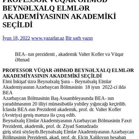
BEYNƏLXALQ ELMLƏR
AKADEMİYASININ AKADEMİKİ
SEÇİLDİ
İyun 18, 2022
www.yazarlar.az
Bir şərh yazın
BEA- nın prezidenti , akademik Valter Kofler və Vüqar
Əhməd
PROFESSOR VÜQAR ƏHMƏD BEYNƏLXALQ ELMLƏR
AKADEMİYASININ AKADEMİKİ SEÇİLDİ
Elmi İnkişaf üzrə Beynəlxalq Şura – Beynəlxalq Elmlər
Akademiyasının Azərbaycan Bölməsinin ​ 18 iyun ​ 2022-ci ildə ​
BEA
Azərbaycan Bölməsinin Baş Assambleyasında BEA- nın
yaradılmasının 20 illiyi münasibətilə yubiley yığıncağı keçirilib.
İclasda BEA-nın Prezidenti akademik, prof. dr. Valter Kofler
(Avstriya) geniş məruzə ilə çıxış edib.
Beynəlxalq Elmlər Akademiyasının Azərbaycan Bölməsinin Fəxri
Prezidenti, akademik, prof. dr. Ziyad Səmədzadə
giriş sözü söyləyib.Beynəlxalq Elmlər Akademiyasının Azərbaycan
Böllməsinin Prezidenti, akad, prof. dr. Elçin Xəlilovun hesabatı