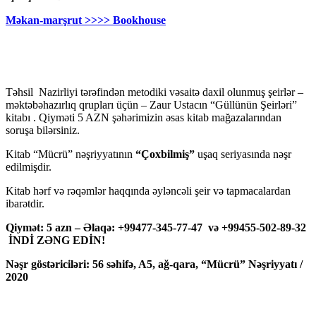
Məkan-marşrut >>>> Bookhouse
Təhsil Nazirliyi tərəfindən metodiki vəsaitə daxil olunmuş şeirlər –
məktəbəhazırlıq qrupları üçün – Zaur Ustacın “Güllünün Şeirləri”
kitabı . Qiyməti 5 AZN şəhərimizin əsas kitab mağazalarından
soruşa bilərsiniz.
Kitab “Mücrü” nəşriyyatının
“Çoxbilmiş”
uşaq seriyasında nəşr
edilmişdir.
Kitab hərf və rəqəmlər haqqında əyləncəli şeir və tapmacalardan
ibarətdir.
Qiymət: 5 azn – Əlaqə: +99477-345-77-47 və +99455-502-89-32
İNDİ ZƏNG EDİN!
Nəşr göstəriciləri: 56 səhifə, A5, ağ-qara, “Mücrü” Nəşriyyatı /
2020