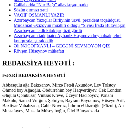
Cəlilabadda “Nar Bağı” ailəvi-uşaq parkı
Sözün qırmızı xətti
VAQİF OSMANLI YAZIR
Azərbaycan Yazıçılar Birliyinin üzvü, prezident təqaüdçüsü
Mirdaməd Əzizovun müəllifi olduğu “Siyasi İradə Bütövləşən
Azərbaycan” adlı kitab işıq üzü gördü
Azərbaycanlı tədqiqatçı Aybəniz Haşımova beynəlxalq elmi
konqresdə iştirak edib
Əli NƏCƏFXANLI – GECƏNİ SEVMƏYƏN QIZ
Rövşən Hüseynov mükafatı
REDAKSİYA HEYƏTİ :
FƏXRİ REDAKSİYA HEYƏTİ
Abbasqulu ağa Bakıxanov, Mirzə Fətəli Axundov, Lev Tolstoy,
Əhməd bəy Ağaoğlu, Əbdürrəhim bəy Haqverdiyev, Cek London,
Əliqulu Qəmküsar, Vintsas Kreve, Üzeyir Hacıbəyov, Pənahi
Makulu, Səməd Vurğun, Şəhriyar, Bayram Bayramov, Hüseyn Arif,
Bəxtiyar Vahabzadə, Cabir Novruz, İldırım Əkbəroğlu (Füzuli), Alı
Mustafayev, Mustafa Müseyiboğlu, Ülvi Bünyadzadə…