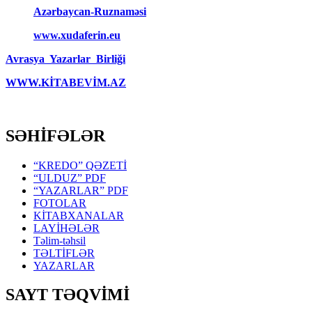
Azərbaycan-Ruznaməsi
www.xudaferin.eu
Avrasya Yazarlar Birliği
WWW.KİTABEVİM.AZ
SƏHİFƏLƏR
“KREDO” QƏZETİ
“ULDUZ” PDF
“YAZARLAR” PDF
FOTOLAR
KİTABXANALAR
LAYİHƏLƏR
Təlim-təhsil
TƏLTİFLƏR
YAZARLAR
SAYT TƏQVİMİ