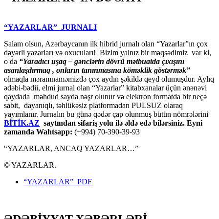
“YAZARLAR” JURNALI
Salam olsun, Azərbaycanın ilk hibrid jurnalı olan “Yazarlar”ın çox
dəyərli yazarları və oxucuları! Bizim yalnız bir məqsədimiz var ki,
o da
“
Yaradıcı uşaq – gәnclәrin dövrü mәtbuatda çıxışını
asanlaşdırmaq , onların tanınmasına kömәklik göstәrmәk”
olmaqla məramnaməmizdə çox aydın şəkildə qeyd olumuşdur. Aylıq
ədəbi-bədii, elmi jurnal olan “Yazarlar” kitabxanalar üçün ənənəvi
qaydada məhdud sayda nəşr olunur və elektron formatda bir neçə
sabit, dayanıqlı, təhlükəsiz platformadan PULSUZ olaraq
yayımlanır. Jurnalın bu günə qədər çap olunmuş bütün nömrələrini
BİTİK.AZ
saytından sifariş yolu ilə əldə edə bilərsiniz. Eyni
zamanda Wahtsapp:
(+994) 70-390-39-93
“YAZARLAR, ANCAQ YAZARLAR…”
© YAZARLAR.
“YAZARLAR” PDF
ƏDƏBİYYAT XƏBƏRLƏRİ