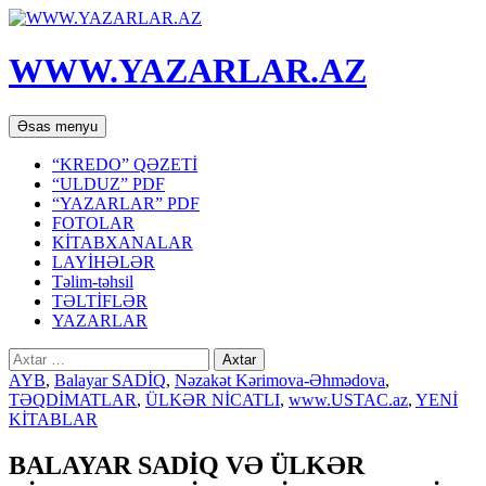
WWW.YAZARLAR.AZ
Axtar
Mühtəviyyata
Əsas menyu
keç
“KREDO” QƏZETİ
“ULDUZ” PDF
“YAZARLAR” PDF
FOTOLAR
KİTABXANALAR
LAYİHƏLƏR
Təlim-təhsil
TƏLTİFLƏR
YAZARLAR
Axtarış:
AYB
,
Balayar SADİQ
,
Nəzakət Kərimova-Əhmədova
,
TƏQDİMATLAR
,
ÜLKƏR NİCATLI
,
www.USTAC.az
,
YENİ
KİTABLAR
BALAYAR SADİQ VƏ ÜLKƏR