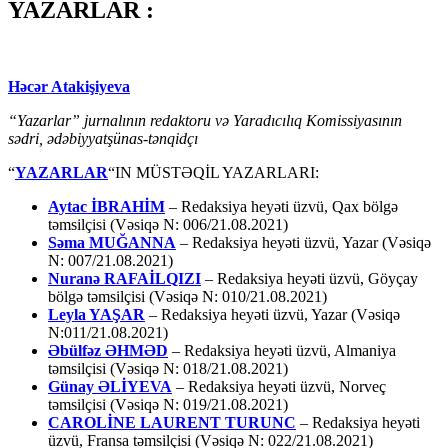
YAZARLAR :
Həcər Atakişiyeva
“Yazarlar” jurnalının redaktoru və Yaradıcılıq Komissiyasının
sədri, ədəbiyyatşünas-tənqidçı
“
YAZARLAR
“IN MÜSTƏQİL YAZARLARI:
Aytac İBRAHİM
– Redaksiya heyəti üzvü, Qax bölgə
təmsilçisi (Vəsiqə N: 006/21.08.2021)
Səma MUĞANNA
– Redaksiya heyəti üzvü, Yazar (Vəsiqə
N: 007/21.08.2021)
Nuranə RAFAİLQIZI
– Redaksiya heyəti üzvü, Göyçay
bölgə təmsilçisi (Vəsiqə N: 010/21.08.2021)
Leyla YAŞAR
– Redaksiya heyəti üzvü, Yazar (Vəsiqə
N:011/21.08.2021)
Əbülfəz ƏHMƏD
– Redaksiya heyəti üzvü, Almaniya
təmsilçisi (Vəsiqə N: 018/21.08.2021)
Günay ƏLİYEVA
– Redaksiya heyəti üzvü, Norveç
təmsilçisi (Vəsiqə N: 019/21.08.2021)
CAROLİNE LAURENT TURUNC
– Redaksiya heyəti
üzvü, Fransa təmsilçisi (Vəsiqə N: 022/21.08.2021)