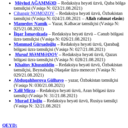
Mövlud AĞAMMƏD
– Redaksiya heyəti üzvü, Quba bölgə
təmsilçisi (Vəsiqə N: 023/21.08.2021)
Cihangir NOMOZOV
– Redaksiya heyəti üzvü, Özbəkistan
təmsilçisi (Vəsiqə N: 024/21.08.2021 –
Allah rəhmət eləsin
)
Mamedov Namik
–
Yazar, Kəlbəcər təmsilçisi (Vəsiqə N:
025/21.08.2021)
İlqar İsmayılzadə
–
Redaksiya heyəti üzvü – Cənub bölgəsi
üzrə təmsilçisi (Vəsiqə N: 026/21.08.2021)
Məmməd Gürşadoğlu
–
Redaksiya heyəti üzvü, Qarabağ
bölgəsi üzrə təmsilçisi (Vəsiqə N: 027/21.08.2021)
Murad MƏMMƏDOV
–
Redaksiya heyəti üzvü, Qazax
bölgəsi üzrə təmsilçisi (Vəsiqə N: 028/21.08.2021)
Khaitov Khusniddin
– Redaksiya heyəti üzvü, Özbəkistan
təmsilçisi, Beynəlxalq Əlaqələr üzrə menecer (Vəsiqə N:
029/21.08.2021)
Abduqahhorova Gülhayo
– yazar, Özbəkistan təmsilçisi
(Vəsiqə N: 030/21.08.2021)
Xəlil Mirzə
– Redaksiya heyəti üzvü, Aran bölgəsi üzrə
təmsilçi (Vəsiqə N: 31/21.08.2021)
Murad Eloğlu
– Redaksiya heyəti üzvü, Rusiya təmsilçi
(Vəsiqə N: 32/21.08.2021
QEYD: