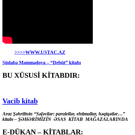
>>>>WWW.USTAC.AZ
Südabə Məmmədova – “Debüt” kitabı
BU XÜSUSİ KİTABDIR:
Vacib kitab
Araz Şəhrilinin “Səfəvilər: paralellər, ehtimallar, həqiqətlər…”
kitabı – ŞƏHƏRİMİZİN ƏSAS KİTAB MAĞAZALARINDA
E-DÜKAN – KİTABLAR: