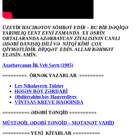
ÜZEYİR HACIBƏYOV SÖHBƏT EDİR – BU BİR DƏQİQƏ
YARIMLIQ LENT EYNİ ZAMANDA XX ƏSRİN
ORTALARANDA AZƏRBAYCAN ZİYALISININ CANLI
ƏDƏBİ DANIŞIQ DİLİ VƏ NİTQİ KİMİ ÇOX
QİYMƏTLİDİR. DİQQƏT EDİN. ALLAH RƏHMƏT
ELƏSİN. AMİN.
Azərbaycanın İlk Veb Saytı (1995)
========= ÖRNƏK YAZARLAR =========
Lev Nikolayeviç Tolstoy
HƏSƏN BƏY ZƏRDABİ
Əbdürrəhim bəy Haqverdiyev
VİNTSAS KREVE HAQQINDA
========== ƏDƏBİ TƏNQİD ==========
MÜSTƏQİL ƏDƏBİ TƏNQİD – MƏTANƏT VAHİD
========== YENİ KİTABLAR ==========