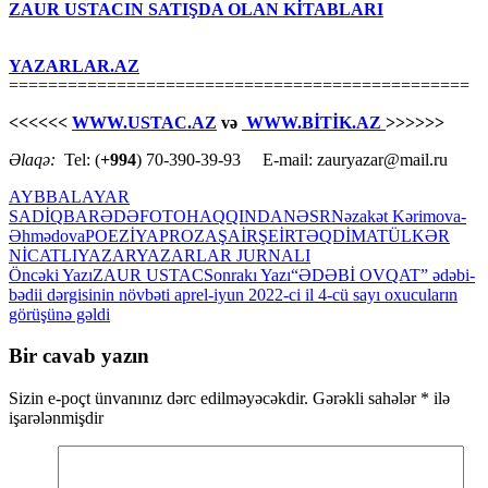
ZAUR USTACIN SATIŞDA OLAN KİTABLARI
YAZARLAR.AZ
===============================================
<<<<<<
WWW.USTAC.AZ
və
WWW.BİTİK.AZ
>>>>>>
Əlaqə:
Tel: (
+994
) 70-390-39-93 E-mail: zauryazar@mail.ru
AYB
BALAYAR
SADİQ
BARƏDƏ
FOTO
HAQQINDA
NƏSR
Nəzakət Kərimova-
Əhmədova
POEZİYA
PROZA
ŞAİR
ŞEİR
TƏQDİMAT
ÜLKƏR
NİCATLI
YAZAR
YAZARLAR JURNALI
Yazılar
Öncəki Yazı
ZAUR USTAC
Sonrakı Yazı
“ƏDƏBİ OVQAT” ədəbi-
bədii dərgisinin növbəti aprel-iyun 2022-ci il 4-cü sayı oxucuların
üzrə
görüşünə gəldi
naviqasiya
Bir cavab yazın
Sizin e-poçt ünvanınız dərc edilməyəcəkdir.
Gərəkli sahələr
*
ilə
işarələnmişdir