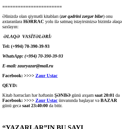
=======================
Əlinizdə olan qiymətli kitabları (
zər qədrini zərgər bilər
) onu
axtaranlara
HƏRRAC
yolu ilə satmaq istəyirsinizsə bizimlə əlaqə
saxlayın:
ƏLAQƏ VASİTƏLƏRİ:
Tel: (+994) 70-390-39-93
WhatsApp: (+994) 70-390-39-93
E-mail: zauryazar@mail.ru
Facebook: >>>>
Zaur Ustac
QEYD:
Kitab hərracları hər həftənin
ŞƏNBƏ
günü axşam
saat 20:01
da
Facebook: >>>>
Zaur Ustac
ünvanında başlayar və
BAZAR
günü gecə
saat 23:40:00
da bitir.
“YAZARLAR”IN BU SAYI