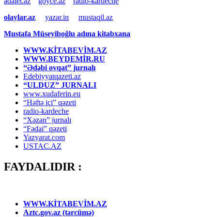
adalet.az
goyce.az
radio-kardeche
olaylar.az
yazar.in
mustaqil.az
Mustafa Müseyiboğlu adına kitabxana
WWW.KİTABEVİM.AZ
WWW.BEYDEMİR.RU
“Ədəbi ovqat” jurnalı
Edebiyyatqazeti.az
“ULDUZ” JURNALI
www.xudaferin.eu
“Həftə içi” qəzeti
radio-kardeche
“Xəzan” jurnalı
“Fədai” qəzeti
Yazyarat.com
USTAC.AZ
FAYDALIDIR :
WWW.KİTABEVİM.AZ
Aztc.gov.az (tərcümə)