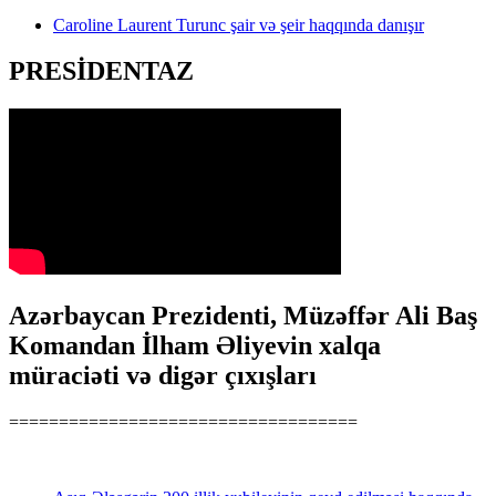
Caroline Laurent Turunc şair və şeir haqqında danışır
PRESİDENTAZ
Azərbaycan Prezidenti, Müzəffər Ali Baş
Komandan İlham Əliyevin xalqa
müraciəti və digər çıxışları
===================================