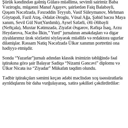
Şürük kəndindən gəlmiş Gülarə müəllimə, sevimli sairimiz Baba
Vəziroglu, mügənni Manaf Agayev, şairlərdən Faiq Balabəyli,
Qəşəm Nəcəfzadə, Fəxrəddin Teyyub, Vasif Süleymanov, Mehman
Göytəpəli, Fazil Atəş, Ədalət Əroglu, Vüsal Ağa, Şəhid bacısı Maya
xanım, Sevil Gül Nur(Yardımlı), Aysel Səfərli, Əli Əlibəyli
(Neftçala), Muxtar Kətimzadə, Ziyafət Əsgərov, Rəfiqə İsaq, Arzu
Heydərova, Nəcibə İlkin,” Yurd” jurnalının əməkdaşları və digər
ziyalılarımız ürək sözlərini söyləyərək müəllifə və redaktora ugurlar
diləmişlər. Rəssam Natiq Nəcəfzadə Ülkər xanımın portretini ona
hədiyyə etmişdir.
Sonda “Yazarlar”jurnalı adından klassik irsimizin təbliğində fəal
iştirakına görə şair Balayar Sadiqə “Nizami Gəncəvi” diplomu və
Ülkər Nicata isə “Ziyadar” Mükafatı təqdim olundu.
Tədbir iştirakçıları səmimi keçən ədəbi məclisdən xoş təəssüratlarla
ayrıldıqlarını bir daha vurğulayaraq, xatirə şəkilləri çəkdirdirdilər: