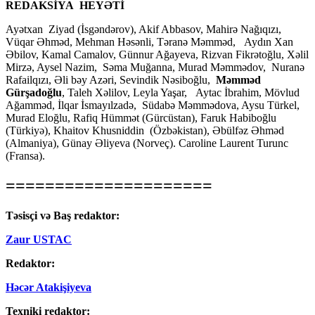
REDAKSİYA HEYƏTİ
Ayətxan Ziyad (İsgəndərov), Akif Abbasov, Mahirə Nağıqızı,
Vüqar Əhməd, Mehman Həsənli, Təranə Məmməd, Aydın Xan
Əbilov, Kamal Camalov, Günnur Ağayeva, Rizvan Fikrətoğlu, Xəlil
Mirzə, Aysel Nazim, Səma Muğanna, Murad Məmmədov, Nuranə
Rafailqızı, Əli bəy Azəri, Sevindik Nəsiboğlu,
Məmməd
Gürşadoğlu
, Taleh Xəlilov, Leyla Yaşar, Aytac İbrahim, Mövlud
Ağamməd, İlqar İsmayılzadə, Südabə Məmmədova, Aysu Türkel,
Murad Eloğlu, Rafiq Hümmət (Gürcüstan), Faruk Habiboğlu
(Türkiyə), Khaitov Khusniddin (Özbəkistan), Əbülfəz Əhməd
(Almaniya), Günay Əliyeva (Norveç). Caroline Laurent Turunc
(Fransa).
=====================
Təsisçi və Baş redaktor:
Zaur USTAC
Redaktor:
Həcər Atakişiyeva
Texniki redaktor: