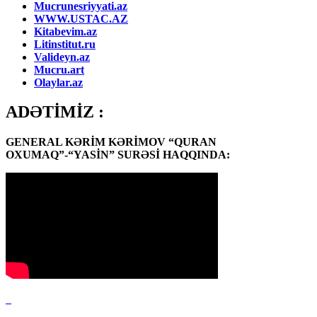
Mucrunesriyyati.az
WWW.USTAC.AZ
Kitabevim.az
Litinstitut.ru
Valideyn.az
Mucru.art
Olaylar.az
ADƏTİMİZ :
GENERAL KƏRİM KƏRİMOV “QURAN
OXUMAQ”-“YASİN” SURƏSİ HAQQINDA: