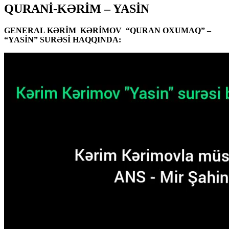
QURANİ-KƏRİM – YASİN
GENERAL KƏRİM KƏRİMOV “QURAN OXUMAQ” –
“YASİN” SURƏSİ HAQQINDA: