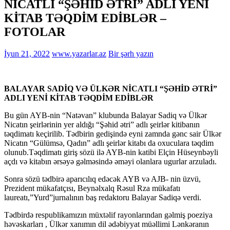
NİCATLI “ŞƏHİD ƏTRİ” ADLI YENİ
KİTAB TƏQDİM EDİBLƏR –
FOTOLAR
İyun 21, 2022
www.yazarlar.az
Bir şərh yazın
BALAYAR SADİQ VƏ ÜLKƏR NİCATLI “ŞƏHİD ƏTRİ”
ADLI YENİ KİTAB TƏQDİM EDİBLƏR
Bu gün AYB-nin “Natəvan” klubunda Balayar Sadiq və Ülkər
Nicatın şeirlərinin yer aldığı “Şəhid ətri” adlı şeirlər kitibanın
təqdimatı keçirilib. Tədbirin gedişində eyni zamnda gənc sair Ülkər
Nicatın “Gülümsə, Qadın” adlı şeirlər kitabı da oxuculara təqdim
olunub.Təqdimatı giriş sözü ilə AYB-nin katibi Elçin Hüseynbəyli
açdı və kitabın ərsəyə gəlməsində əməyi olanlara ugurlar arzuladı.
Sonra sözü tədbirə aparıcılıq edəcək AYB və AJB- nin üzvü,
Prezident mükafatçısı, Beynəlxalq Rəsul Rza mükafatı
laureatı,”Yurd”jurnalının baş redaktoru Balayar Sadiqə verdi.
Tədbirdə respublikamızın müxtəlif rayonlarından gəlmiş poeziya
həvəskarları , Ülkər xanımın dil ədəbiyyat müəllimi Lənkəranın