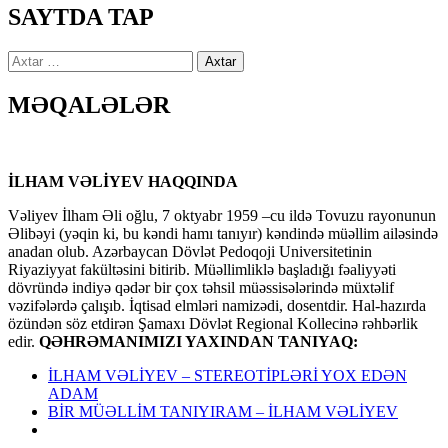
SAYTDA TAP
Axtarış:
MƏQALƏLƏR
İLHAM VƏLİYEV HAQQINDA
Vəliyev İlham Əli oğlu, 7 oktyabr 1959 –cu ildə Tovuzu rayonunun
Əlibəyi (yəqin ki, bu kəndi hamı tanıyır) kəndində müəllim ailəsində
anadan olub. Azərbaycan Dövlət Pedoqoji Universitetinin
Riyaziyyat fakültəsini bitirib. Müəllimliklə başladığı fəaliyyəti
dövründə indiyə qədər bir çox təhsil müəssisələrində müxtəlif
vəzifələrdə çalışıb. İqtisad elmləri namizədi, dosentdir. Hal-hazırda
özündən söz etdirən Şamaxı Dövlət Regional Kollecinə rəhbərlik
edir.
QƏHRƏMANIMIZI YAXINDAN TANIYAQ:
İLHAM VƏLİYEV – STEREOTİPLƏRİ YOX EDƏN
ADAM
BİR MÜƏLLİM TANIYIRAM – İLHAM VƏLİYEV