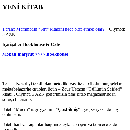
YENİ KİTAB
Təranə Məmmədin “Sirr” kitabını necə əldə etmək olar? –
Qiyməti:
5 AZN
İçərişəhər Bookhouse & Cafe
Məkan-marşrut >>>> Bookhouse
Təhsil Nazirliyi tərəfindən metodiki vəsaitə daxil olunmuş şeirlər –
məktəbəhazırlıq qrupları üçün – Zaur Ustacın “Güllünün Şeirləri”
kitabı . Qiyməti 5 AZN şəhərimizin əsas kitab mağazalarından
soruşa bilərsiniz.
Kitab “Mücrü” nəşriyyatının
“Çoxbilmiş”
uşaq seriyasında nəşr
edilmişdir.
Kitab hərf və rəqəmlər haqqında əyləncəli şeir və tapmacalardan
ibarətdir.