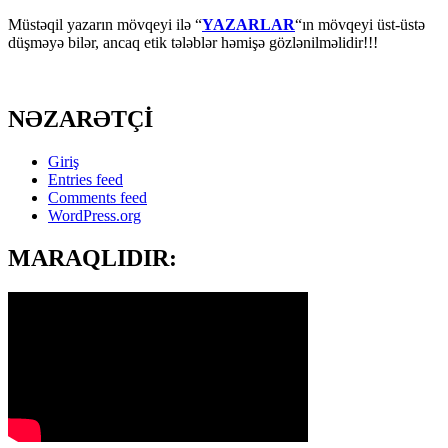
Müstəqil yazarın mövqeyi ilə “
YAZARLAR
“ın mövqeyi üst-üstə
düşməyə bilər, ancaq etik tələblər həmişə gözlənilməlidir!!!
NƏZARƏTÇİ
Giriş
Entries feed
Comments feed
WordPress.org
MARAQLIDIR: