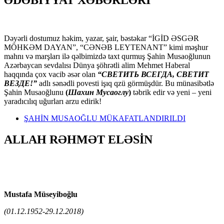
Dəyərli dostumuz həkim, yazar, şair, bəstəkar “İGİD ƏSGƏR
MÖHKƏM DAYAN”, “CƏNƏB LEYTENANT” kimi məşhur
mahnı və marşları ilə qəlbimizdə taxt qurmuş Şahin Musaoğlunun
Azərbaycan sevdalısı Dünya şöhrətli alim Mehmet Haberal
haqqında çox vacib əsər olan
“СВЕТИТЬ ВСЕГДА, СВЕТИТ
ВЕЗДЕ!”
adlı sənədli povesti işıq qzü görmüşdür. Bu münasibətlə
Şahin Musaoğlunu
(
Шахин Мусаоглу
)
təbrik edir və yeni – yeni
yaradıcılıq uğurları arzu edirik!
ŞAHİN MUSAOĞLU MÜKAFATLANDIRILDI
ALLAH RƏHMƏT ELƏSİN
Mustafa Müseyiboğlu
(01.12.1952-29.12.2018)