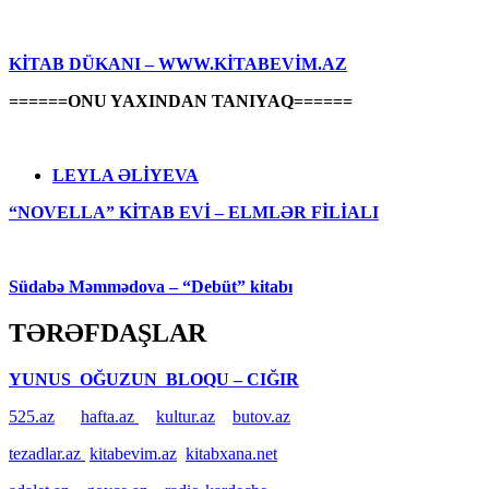
KİTAB DÜKANI – WWW.KİTABEVİM.AZ
======ONU YAXINDAN TANIYAQ======
LEYLA ƏLİYEVA
“NOVELLA” KİTAB EVİ – ELMLƏR FİLİALI
Südabə Məmmədova – “Debüt” kitabı
TƏRƏFDAŞLAR
YUNUS OĞUZUN BLOQU – CIĞIR
525.az
hafta.az
kultur.az
butov.az
tezadlar.az
kitabevim.az
kitabxana.net