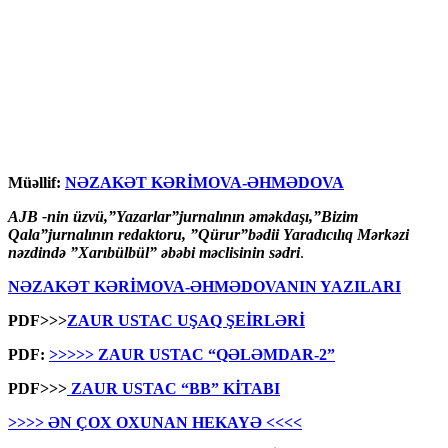
Müəllif:
NƏZAKƏT KƏRİMOVA-ƏHMƏDOVA
AJB -nin üzvü,”Yazarlar”jurnalının əməkdaşı,”Bizim
Qala”jurnalının redaktoru, ”Qürur”bədii Yaradıcılıq Mərkəzi
nəzdində ”Xarıbülbül” əbəbi məclisinin sədri
.
NƏZAKƏT KƏRİMOVA-ƏHMƏDOVANIN YAZILARI
PDF>>>
ZAUR USTAC UŞAQ ŞEİRLƏRİ
PDF:
>>>>> ZAUR USTAC “QƏLƏMDAR-2”
PDF>>>
ZAUR USTAC “BB” KİTABI
>>>> ƏN ÇOX OXUNAN HEKAYƏ <<<<