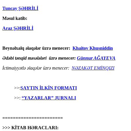
Tuncay ŞƏHRİLİ
Məsul katib:
Araz ŞƏHRİLİ
Beynəlxalq əlaqələr üzrə menecer:
Khaitov Khusniddin
Ədəbi tənqid məsələləri üzrə menecer:
Günnur AĞAYEVA
İctimaiyyətlə əlaqələr üzrə menecer:
NƏZAKƏT EMİNQIZI
>>:
SAYTIN İLKİN FORMATI
>>:
“YAZARLAR” JURNALI
=======================
>>> KİTAB HƏRACLARI: