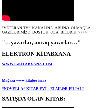
“VETERAN TV” KANALINA ABUNƏ OLMAQLA
QAZİLƏRIMİZƏ DƏSTƏK OLA BİLƏRİK: >>>>
"…yazarlar, ancaq yazarlar…"
ELEKTRON KİTABXANA
WWW.E-KİTABXANA.COM
Mağaza-www.kitabevim.az
“NOVELLA” KİTAB EVİ – ELMLƏR FİLİALI
SATIŞDA OLAN KİTAB: