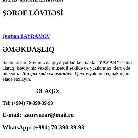
ŞƏRƏF LÖVHƏSİ
Qurban BAYRAMOV
ƏMƏKDAŞLIQ
Salam olsun! Saytımızda qeydiyatdan keçməklə
“YAZAR”
statusu
alaraq, istədiyiniz vaxtda müstəqil şəkildə öz yazılarınızı dərc edə
bilərsiniz
(
bu çox sadə və asandır
).
Qeydiyyatdan keçmək üçün
əlaqə saxlayın.
ƏLAQƏ:
Tel: (+994) 70-390-39-93
E-mail: zauryazar@mail.ru
WhatsApp: (
+994
) 70-390-39-93