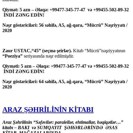
Qiymət: 5 azn – Əlaqə: +99477-345-77-47 və +99455-502-89-32
İNDİ ZƏNG EDİN!
Nəşr göstəriciləri: 56 səhifə, A5, ağ-qara, “Mücrü” Nəşriyyatı /
2020
Zaur USTAC,“45” (seçmə şeirlər).
Kitab “Mücrü”nəşriyyatının
“Poeziya”
seriyasında nəşr edilmişdir.
Qiyməti: 5 azn – Əlaqə: +99477-345-77-47 və +99455-502-89-32
İNDİ ZƏNG EDİN!
Nəşr göstəriciləri: 64 səhifə, A5, ağ-qara, “Mücrü” Nəşriyyatı /
2020
ARAZ ŞƏHRİLİNİN KİTABI
Araz Şəhrilinin “Səfəvilər: paralellər, ehtimallar, həqiqətlər…”
kitabı – BAKI və SUMQAYIT ŞƏHƏRLƏRİNDƏ ƏSAS
KİTAB MAĞAZALARINDA