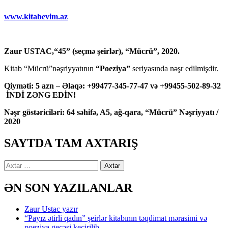
www.kitabevim.az
Zaur USTAC,“45” (seçmə şeirlər), “Mücrü”, 2020.
Kitab “Mücrü”nəşriyyatının
“Poeziya”
seriyasında nəşr edilmişdir.
Qiyməti: 5 azn – Əlaqə: +99477-345-77-47 və +99455-502-89-32
İNDİ ZƏNG EDİN!
Nəşr göstəriciləri: 64 səhifə, A5, ağ-qara, “Mücrü” Nəşriyyatı /
2020
SAYTDA TAM AXTARIŞ
Axtarış:
ƏN SON YAZILANLAR
Zaur Ustac yazır
“Payız ətirli qadın” şeirlər kitabının təqdimat mərasimi və
poeziya gecəsi keçirilib