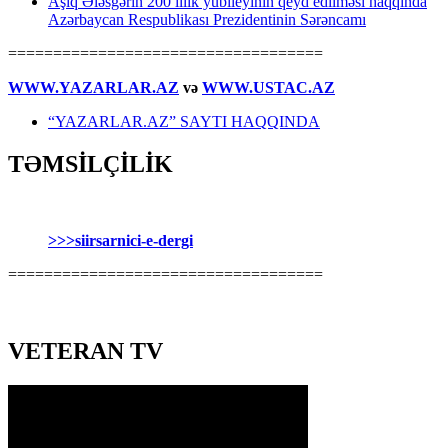
Aşıq Ələsgərin 200 illik yubileyinin qeyd edilməsi haqqında
Azərbaycan Respublikası Prezidentinin Sərəncamı
===================================
WWW.YAZARLAR.AZ
və
WWW.USTAC.AZ
“YAZARLAR.AZ” SAYTI HAQQINDA
TƏMSİLÇİLİK
>>>siirsarnici-e-dergi
===================================
VETERAN TV