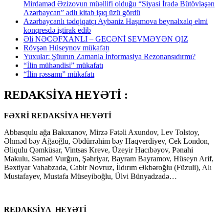
Mirdaməd Əzizovun müəllifi olduğu “Siyasi İradə Bütövləşən
Azərbaycan” adlı kitab işıq üzü gördü
Azərbaycanlı tədqiqatçı Aybəniz Haşımova beynəlxalq elmi
konqresdə iştirak edib
Əli NƏCƏFXANLI – GECƏNİ SEVMƏYƏN QIZ
Rövşən Hüseynov mükafatı
Yuxular: Şüurun Zamanla İnformasiya Rezonansıdırmı?
“İlin mühəndisi” mükafatı
“İlin rəssamı” mükafatı
REDAKSİYA HEYƏTİ :
FƏXRİ REDAKSİYA HEYƏTİ
Abbasqulu ağa Bakıxanov, Mirzə Fətəli Axundov, Lev Tolstoy,
Əhməd bəy Ağaoğlu, Əbdürrəhim bəy Haqverdiyev, Cek London,
Əliqulu Qəmküsar, Vintsas Kreve, Üzeyir Hacıbəyov, Pənahi
Makulu, Səməd Vurğun, Şəhriyar, Bayram Bayramov, Hüseyn Arif,
Bəxtiyar Vahabzadə, Cabir Novruz, İldırım Əkbəroğlu (Füzuli), Alı
Mustafayev, Mustafa Müseyiboğlu, Ülvi Bünyadzadə…
REDAKSİYA HEYƏTİ