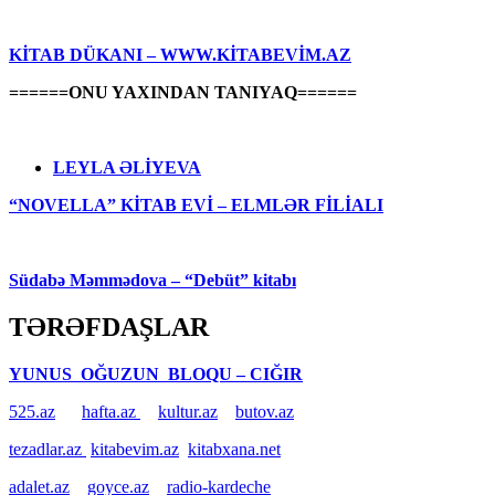
KİTAB DÜKANI – WWW.KİTABEVİM.AZ
======ONU YAXINDAN TANIYAQ======
LEYLA ƏLİYEVA
“NOVELLA” KİTAB EVİ – ELMLƏR FİLİALI
Südabə Məmmədova – “Debüt” kitabı
TƏRƏFDAŞLAR
YUNUS OĞUZUN BLOQU – CIĞIR
525.az
hafta.az
kultur.az
butov.az
tezadlar.az
kitabevim.az
kitabxana.net
adalet.az
goyce.az
radio-kardeche