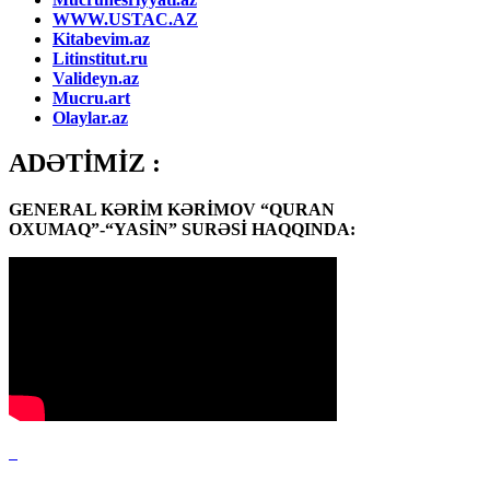
WWW.USTAC.AZ
Kitabevim.az
Litinstitut.ru
Valideyn.az
Mucru.art
Olaylar.az
ADƏTİMİZ :
GENERAL KƏRİM KƏRİMOV “QURAN
OXUMAQ”-“YASİN” SURƏSİ HAQQINDA: