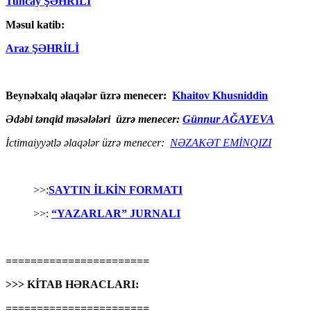
Tuncay ŞƏHRİLİ
Məsul katib:
Araz ŞƏHRİLİ
Beynəlxalq əlaqələr üzrə menecer:
Khaitov Khusniddin
Ədəbi tənqid məsələləri üzrə menecer:
Günnur AĞAYEVA
İctimaiyyətlə əlaqələr üzrə menecer:
NƏZAKƏT EMİNQIZI
>>:
SAYTIN İLKİN FORMATI
>>:
“YAZARLAR” JURNALI
=======================
>>> KİTAB HƏRACLARI:
=======================