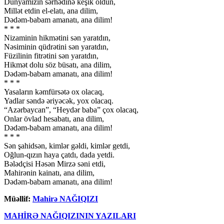
Dünyamızın sərhədinə keşik oldun,
Millət etdin el-elatı, ana dilim,
Dədəm-babam amanatı, ana dilim!
* * *
Nizaminin hikmətini sən yaratdın,
Nəsiminin qüdrətini sən yaratdın,
Füzilinin fitrətini sən yaratdın,
Hikmət dolu söz büsatı, ana dilim,
Dədəm-babam amanatı, ana dilim!
* * *
Yasaların kəmfürsətə ox olacaq,
Yadlar səndə əriyəcək, yox olacaq.
“Azərbaycan”, “Heydər baba” çox olacaq,
Onlar övlad hesabatı, ana dilim,
Dədəm-babam amanatı, ana dilim!
* * *
Sən şahidsən, kimlər gəldi, kimlər getdi,
Oğlun-qızın haya çatdı, dada yetdi.
Bələdçisi Həsən Mirzə səni etdi,
Mahirənin kainatı, ana dilim,
Dədəm-babam amanatı, ana dilim!
Müəllif:
Mahirə NAĞIQIZI
MAHİRƏ NAĞIQIZININ YAZILARI