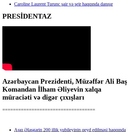
Caroline Laurent Turunc şair və şeir haqqında danışır
PRESİDENTAZ
Azərbaycan Prezidenti, Müzəffər Ali Baş
Komandan İlham Əliyevin xalqa
müraciəti və digər çıxışları
===================================
Aşıq Ələsgərin 200 illik yubileyinin qeyd edilməsi haqqında