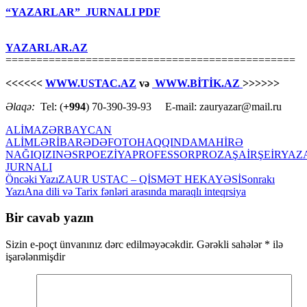
“YAZARLAR” JURNALI PDF
YAZARLAR.AZ
===============================================
<<<<<<
WWW.USTAC.AZ
və
WWW.BİTİK.AZ
>>>>>>
Əlaqə:
Tel: (
+994
) 70-390-39-93 E-mail: zauryazar@mail.ru
ALİM
AZƏRBAYCAN
ALİMLƏRİ
BARƏDƏ
FOTO
HAQQINDA
MAHİRƏ
NAĞIQIZI
NƏSR
POEZİYA
PROFESSOR
PROZA
ŞAİR
ŞEİR
YAZ
JURNALI
Yazılar
Öncəki Yazı
ZAUR USTAC – QİSMƏT HEKAYƏSİ
Sonrakı
Yazı
Ana dili və Tarix fənləri arasında maraqlı inteqrsiya
üzrə
naviqasiya
Bir cavab yazın
Sizin e-poçt ünvanınız dərc edilməyəcəkdir.
Gərəkli sahələr
*
ilə
işarələnmişdir