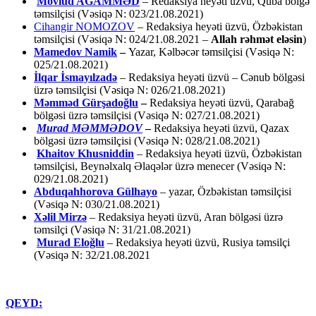
Mövlud AĞAMMƏD
– Redaksiya heyəti üzvü, Quba bölgə
təmsilçisi (Vəsiqə N: 023/21.08.2021)
Cihangir NOMOZOV
– Redaksiya heyəti üzvü, Özbəkistan
təmsilçisi (Vəsiqə N: 024/21.08.2021 –
Allah rəhmət eləsin
)
Mamedov Namik
–
Yazar, Kəlbəcər təmsilçisi (Vəsiqə N:
025/21.08.2021)
İlqar İsmayılzadə
–
Redaksiya heyəti üzvü – Cənub bölgəsi
üzrə təmsilçisi (Vəsiqə N: 026/21.08.2021)
Məmməd Gürşadoğlu
–
Redaksiya heyəti üzvü, Qarabağ
bölgəsi üzrə təmsilçisi (Vəsiqə N: 027/21.08.2021)
Murad MƏMMƏDOV
–
Redaksiya heyəti üzvü, Qazax
bölgəsi üzrə təmsilçisi (Vəsiqə N: 028/21.08.2021)
Khaitov Khusniddin
– Redaksiya heyəti üzvü, Özbəkistan
təmsilçisi, Beynəlxalq Əlaqələr üzrə menecer (Vəsiqə N:
029/21.08.2021)
Abduqahhorova Gülhayo
– yazar, Özbəkistan təmsilçisi
(Vəsiqə N: 030/21.08.2021)
Xəlil Mirzə
– Redaksiya heyəti üzvü, Aran bölgəsi üzrə
təmsilçi (Vəsiqə N: 31/21.08.2021)
Murad Eloğlu
– Redaksiya heyəti üzvü, Rusiya təmsilçi
(Vəsiqə N: 32/21.08.2021
QEYD: