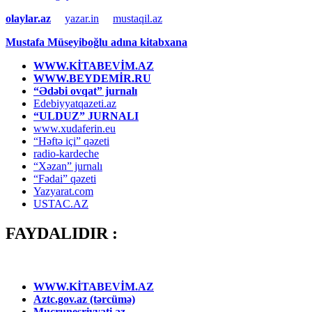
olaylar.az
yazar.in
mustaqil.az
Mustafa Müseyiboğlu adına kitabxana
WWW.KİTABEVİM.AZ
WWW.BEYDEMİR.RU
“Ədəbi ovqat” jurnalı
Edebiyyatqazeti.az
“ULDUZ” JURNALI
www.xudaferin.eu
“Həftə içi” qəzeti
radio-kardeche
“Xəzan” jurnalı
“Fədai” qəzeti
Yazyarat.com
USTAC.AZ
FAYDALIDIR :
WWW.KİTABEVİM.AZ
Aztc.gov.az (tərcümə)
Mucrunesriyyati.az