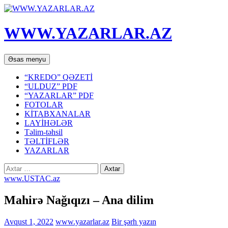
WWW.YAZARLAR.AZ
Axtar
Mühtəviyyata
Əsas menyu
keç
“KREDO” QƏZETİ
“ULDUZ” PDF
“YAZARLAR” PDF
FOTOLAR
KİTABXANALAR
LAYİHƏLƏR
Təlim-təhsil
TƏLTİFLƏR
YAZARLAR
Axtarış:
www.USTAC.az
Mahirə Nağıqızı – Ana dilim
Avqust 1, 2022
www.yazarlar.az
Bir şərh yazın