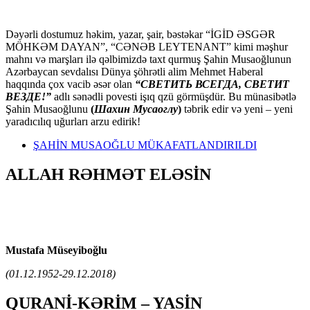
Dəyərli dostumuz həkim, yazar, şair, bəstəkar “İGİD ƏSGƏR
MÖHKƏM DAYAN”, “CƏNƏB LEYTENANT” kimi məşhur
mahnı və marşları ilə qəlbimizdə taxt qurmuş Şahin Musaoğlunun
Azərbaycan sevdalısı Dünya şöhrətli alim Mehmet Haberal
haqqında çox vacib əsər olan
“СВЕТИТЬ ВСЕГДА, СВЕТИТ
ВЕЗДЕ!”
adlı sənədli povesti işıq qzü görmüşdür. Bu münasibətlə
Şahin Musaoğlunu
(
Шахин Мусаоглу
)
təbrik edir və yeni – yeni
yaradıcılıq uğurları arzu edirik!
ŞAHİN MUSAOĞLU MÜKAFATLANDIRILDI
ALLAH RƏHMƏT ELƏSİN
Mustafa Müseyiboğlu
(01.12.1952-29.12.2018)
QURANİ-KƏRİM – YASİN