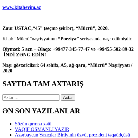
www.kitabevim.az
Zaur USTAC,“45” (seçmə şeirlər), “Mücrü”, 2020.
Kitab “Mücrü”nəşriyyatının
“Poeziya”
seriyasında nəşr edilmişdir.
Qiyməti: 5 azn – Əlaqə: +99477-345-77-47 və +99455-502-89-32
İNDİ ZƏNG EDİN!
Nəşr göstəriciləri: 64 səhifə, A5, ağ-qara, “Mücrü” Nəşriyyatı /
2020
SAYTDA TAM AXTARIŞ
Axtarış:
ƏN SON YAZILANLAR
Sözün qırmızı xətti
VAQİF OSMANLI YAZIR
Azərbaycan Yazıçılar Birliyinin üzvü, prezident təqaüdçüsü