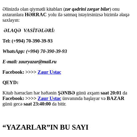
Əlinizdə olan qiymətli kitabları (
zər qədrini zərgər bilər
) onu
axtaranlara
HƏRRAC
yolu ilə satmaq istəyirsinizsə bizimlə əlaqə
saxlayın:
ƏLAQƏ VASİTƏLƏRİ:
Tel: (+994) 70-390-39-93
WhatsApp: (+994) 70-390-39-93
E-mail: zauryazar@mail.ru
Facebook: >>>>
Zaur Ustac
QEYD:
Kitab hərracları hər həftənin
ŞƏNBƏ
günü axşam
saat 20:01
da
Facebook: >>>>
Zaur Ustac
ünvanında başlayar və
BAZAR
günü gecə
saat 23:40:00
da bitir.
“YAZARLAR”IN BU SAYI