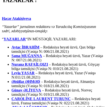
YAZARLAR :
Həcər Atakişiyeva
“Yazarlar” jurnalının redaktoru və Yaradıcılıq Komissiyasının
sədri, ədəbiyyatşünas-tənqidçı
“
YAZARLAR
“IN MÜSTƏQİL YAZARLARI:
Aytac İBRAHİM
– Redaksiya heyəti üzvü, Qax bölgə
təmsilçisi (Vəsiqə N: 006/21.08.2021)
Səma MUĞANNA
– Redaksiya heyəti üzvü, Yazar (Vəsiqə
N: 007/21.08.2021)
Nuranə RAFAİLQIZI
– Redaksiya heyəti üzvü, Göyçay
bölgə təmsilçisi (Vəsiqə N: 010/21.08.2021)
Leyla YAŞAR
– Redaksiya heyəti üzvü, Yazar (Vəsiqə
N:011/21.08.2021)
Əbülfəz ƏHMƏD
– Redaksiya heyəti üzvü, Almaniya
təmsilçisi (Vəsiqə N: 018/21.08.2021)
Günay ƏLİYEVA
– Redaksiya heyəti üzvü, Norveç
təmsilçisi (Vəsiqə N: 019/21.08.2021)
CAROLİNE LAURENT TURUNC
– Redaksiya heyəti
üzvü, Fransa təmsilçisi (Vəsiqə N: 022/21.08.2021)