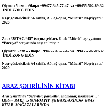
Qiymət: 5 azn – Əlaqə: +99477-345-77-47 və +99455-502-89-32
İNDİ ZƏNG EDİN!
Nəşr göstəriciləri: 56 səhifə, A5, ağ-qara, “Mücrü” Nəşriyyatı /
2020
Zaur USTAC,“45” (seçmə şeirlər).
Kitab “Mücrü”nəşriyyatının
“Poeziya”
seriyasında nəşr edilmişdir.
Qiyməti: 5 azn – Əlaqə: +99477-345-77-47 və +99455-502-89-32
İNDİ ZƏNG EDİN!
Nəşr göstəriciləri: 64 səhifə, A5, ağ-qara, “Mücrü” Nəşriyyatı /
2020
ARAZ ŞƏHRİLİNİN KİTABI
Araz Şəhrilinin “Səfəvilər: paralellər, ehtimallar, həqiqətlər…”
kitabı – BAKI və SUMQAYIT ŞƏHƏRLƏRİNDƏ ƏSAS
KİTAB MAĞAZALARINDA