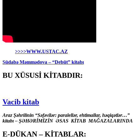
>>>>WWW.USTAC.AZ
Südabə Məmmədova – “Debüt” kitabı
BU XÜSUSİ KİTABDIR:
Vacib kitab
Araz Şəhrilinin “Səfəvilər: paralellər, ehtimallar, həqiqətlər…”
kitabı – ŞƏHƏRİMİZİN ƏSAS KİTAB MAĞAZALARINDA
E-DÜKAN – KİTABLAR: