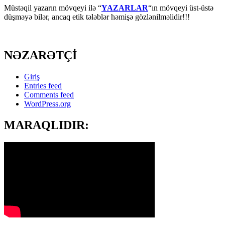
Müstəqil yazarın mövqeyi ilə “
YAZARLAR
“ın mövqeyi üst-üstə
düşməyə bilər, ancaq etik tələblər həmişə gözlənilməlidir!!!
NƏZARƏTÇİ
Giriş
Entries feed
Comments feed
WordPress.org
MARAQLIDIR: