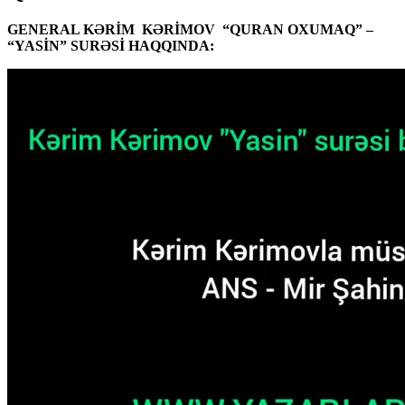
GENERAL KƏRİM KƏRİMOV “QURAN OXUMAQ” –
“YASİN” SURƏSİ HAQQINDA: