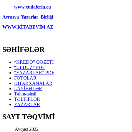
www.xudaferin.eu
Avrasya Yazarlar Birliği
WWW.KİTABEVİM.AZ
SƏHİFƏLƏR
“KREDO” QƏZETİ
“ULDUZ” PDF
“YAZARLAR” PDF
FOTOLAR
KİTABXANALAR
LAYİHƏLƏR
Təlim-təhsil
TƏLTİFLƏR
YAZARLAR
SAYT TƏQVİMİ
Avqust 2022