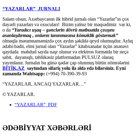
“YAZARLAR” JURNALI
Salam olsun, Azərbaycanın ilk hibrid jurnalı olan “Yazarlar”ın çox
dəyərli yazarları və oxucuları! Bizim yalnız bir məqsədimiz var ki,
o da
“
Yaradıcı uşaq – gәnclәrin dövrü mәtbuatda çıxışını
asanlaşdırmaq , onların tanınmasına kömәklik göstәrmәk”
olmaqla məramnaməmizdə çox aydın şəkildə qeyd olumuşdur. Aylıq
ədəbi-bədii, elmi jurnal olan “Yazarlar” kitabxanalar üçün ənənəvi
qaydada məhdud sayda nəşr olunur və elektron formatda bir neçə
sabit, dayanıqlı, təhlükəsiz platformadan PULSUZ olaraq
yayımlanır. Jurnalın bu günə qədər çap olunmuş bütün nömrələrini
BİTİK.AZ
saytından sifariş yolu ilə əldə edə bilərsiniz. Eyni
zamanda Wahtsapp:
(+994) 70-390-39-93
“YAZARLAR, ANCAQ YAZARLAR…”
© YAZARLAR.
“YAZARLAR” PDF
ƏDƏBİYYAT XƏBƏRLƏRİ