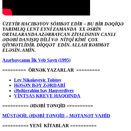
ÜZEYİR HACIBƏYOV SÖHBƏT EDİR – BU BİR DƏQİQƏ
YARIMLIQ LENT EYNİ ZAMANDA XX ƏSRİN
ORTALARANDA AZƏRBAYCAN ZİYALISININ CANLI
ƏDƏBİ DANIŞIQ DİLİ VƏ NİTQİ KİMİ ÇOX
QİYMƏTLİDİR. DİQQƏT EDİN. ALLAH RƏHMƏT
ELƏSİN. AMİN.
Azərbaycanın İlk Veb Saytı (1995)
========= ÖRNƏK YAZARLAR =========
Lev Nikolayeviç Tolstoy
HƏSƏN BƏY ZƏRDABİ
Əbdürrəhim bəy Haqverdiyev
VİNTSAS KREVE HAQQINDA
========== ƏDƏBİ TƏNQİD ==========
MÜSTƏQİL ƏDƏBİ TƏNQİD – MƏTANƏT VAHİD
========== YENİ KİTABLAR ==========