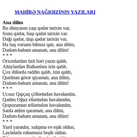
MAHİRƏ NAĞIQIZININ YAZILARI
Ana dilim
Bu dünyanın yaşı qədər tarixin var,
Sonu qədər, başı qədər tarixin var.
Dağı qədər, daşı qədər tarixin var,
Ha baş vursam bitməz qatı, ana dilim,
Dədəm-babam amanatı, ana dilim!
* * *
Orxonlardan üzü bəri yazın qalıb,
Altaylardan Balkanlara izin qalıb.
Çox dillərdə rəddin qalıb, izin qalıb,
Qurdnan görər qiyamatı, ana dilim,
Dədəm-babam amanatı, ana dilim!
* * *
Ucsuz Qıpçaq çöllərindən havalandın,
Qədim Oğuz ellərindən havalandın,
Qopuzumun tellərindən havalandın,
Sənlə atdım qaramatı, ana dilim,
Dədəm-babam amanatı, ana dilim!
* * *
Yurd yaratdın, xalqıma ev-eşik oldun,
Laylalarla ruhumuza beşik oldun.