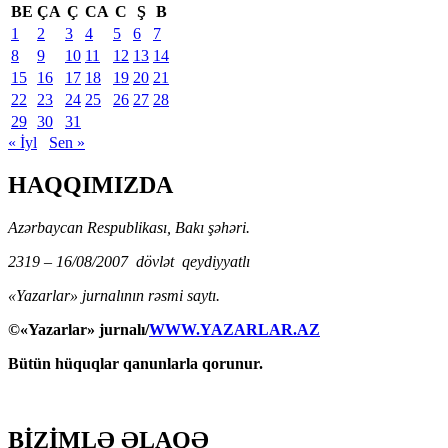
BE
ÇA
Ç
CA
C
Ş
B
1
2
3
4
5
6
7
8
9
10
11
12
13
14
15
16
17
18
19
20
21
22
23
24
25
26
27
28
29
30
31
« İyl
Sen »
HAQQIMIZDA
Azərbaycan Respublikası, Bakı şəhəri.
2319 – 16/08/2007 dövlət qeydiyyatlı
«Yazarlar» jurnalının rəsmi saytı.
©«Yazarlar» jurnalı/
WWW.YAZARLAR.AZ
Bütün hüquqlar qanunlarla qorunur.
BİZİMLƏ ƏLAQƏ