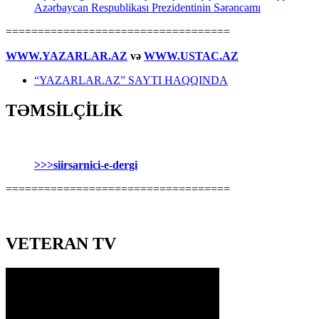
Azərbaycan Respublikası Prezidentinin Sərəncamı
===================================
WWW.YAZARLAR.AZ
və
WWW.USTAC.AZ
“YAZARLAR.AZ” SAYTI HAQQINDA
TƏMSİLÇİLİK
>>>siirsarnici-e-dergi
===================================
VETERAN TV