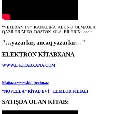
“VETERAN TV” KANALINA ABUNƏ OLMAQLA
QAZİLƏRIMİZƏ DƏSTƏK OLA BİLƏRİK: >>>>
"…yazarlar, ancaq yazarlar…"
ELEKTRON KİTABXANA
WWW.E-KİTABXANA.COM
Mağaza-www.kitabevim.az
“NOVELLA” KİTAB EVİ – ELMLƏR FİLİALI
SATIŞDA OLAN KİTAB: