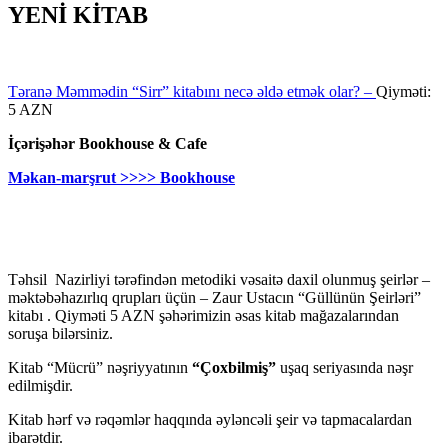
YENİ KİTAB
Təranə Məmmədin “Sirr” kitabını necə əldə etmək olar? –
Qiyməti:
5 AZN
İçərişəhər Bookhouse & Cafe
Məkan-marşrut >>>> Bookhouse
Təhsil Nazirliyi tərəfindən metodiki vəsaitə daxil olunmuş şeirlər –
məktəbəhazırlıq qrupları üçün – Zaur Ustacın “Güllünün Şeirləri”
kitabı . Qiyməti 5 AZN şəhərimizin əsas kitab mağazalarından
soruşa bilərsiniz.
Kitab “Mücrü” nəşriyyatının
“Çoxbilmiş”
uşaq seriyasında nəşr
edilmişdir.
Kitab hərf və rəqəmlər haqqında əyləncəli şeir və tapmacalardan
ibarətdir.