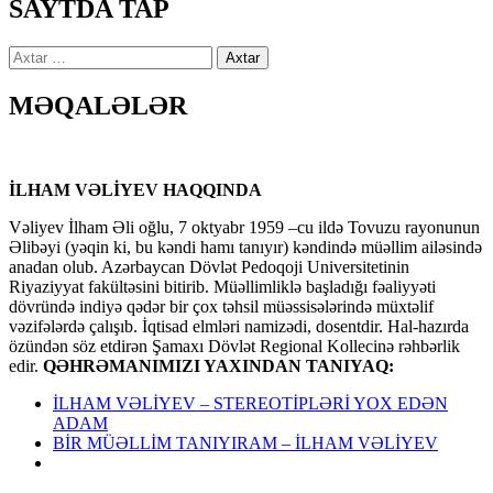
SAYTDA TAP
Axtarış:
MƏQALƏLƏR
İLHAM VƏLİYEV HAQQINDA
Vəliyev İlham Əli oğlu, 7 oktyabr 1959 –cu ildə Tovuzu rayonunun
Əlibəyi (yəqin ki, bu kəndi hamı tanıyır) kəndində müəllim ailəsində
anadan olub. Azərbaycan Dövlət Pedoqoji Universitetinin
Riyaziyyat fakültəsini bitirib. Müəllimliklə başladığı fəaliyyəti
dövründə indiyə qədər bir çox təhsil müəssisələrində müxtəlif
vəzifələrdə çalışıb. İqtisad elmləri namizədi, dosentdir. Hal-hazırda
özündən söz etdirən Şamaxı Dövlət Regional Kollecinə rəhbərlik
edir.
QƏHRƏMANIMIZI YAXINDAN TANIYAQ:
İLHAM VƏLİYEV – STEREOTİPLƏRİ YOX EDƏN
ADAM
BİR MÜƏLLİM TANIYIRAM – İLHAM VƏLİYEV