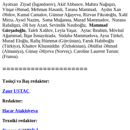
Ayətxan Ziyad (İsgəndərov), Akif Abbasov, Mahirə Nağıqızı,
Vüqar Əhməd, Mehman Həsənli, Təranə Məmməd, Aydın Xan
Əbilov, Kamal Camalov, Günnur Ağayeva, Rizvan Fikrətoğlu, Xəlil
Mirzə, Aysel Nazim, Səma Muğanna, Murad Məmmədov, Nuranə
Rafailqızı, Əli bəy Azəri, Sevindik Nəsiboğlu,
Məmməd
Gürşadoğlu
, Taleh Xəlilov, Leyla Yaşar, Aytac İbrahim, Mövlud
Ağamməd, İlqar İsmayılzadə, Südabə Məmmədova, Aysu Türkel,
Murad Eloğlu, Rafiq Hümmət (Gürcüstan), Faruk Habiboğlu
(Türkiyə), Khaitov Khusniddin (Özbəkistan), Əbülfəz Əhməd
(Almaniya), Günay Əliyeva (Norveç). Caroline Laurent Turunc
(Fransa).
=====================
Təsisçi və Baş redaktor:
Zaur USTAC
Redaktor:
Həcər Atakişiyeva
Texniki redaktor: