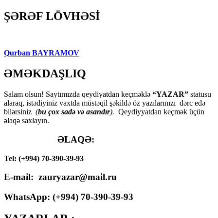
ŞƏRƏF LÖVHƏSİ
Qurban BAYRAMOV
ƏMƏKDAŞLIQ
Salam olsun! Saytımızda qeydiyatdan keçməklə
“YAZAR”
statusu
alaraq, istədiyiniz vaxtda müstəqil şəkildə öz yazılarınızı dərc edə
bilərsiniz
(
bu çox sadə və asandır
).
Qeydiyyatdan keçmək üçün
əlaqə saxlayın.
ƏLAQƏ:
Tel: (+994) 70-390-39-93
E-mail: zauryazar@mail.ru
WhatsApp: (
+994
) 70-390-39-93