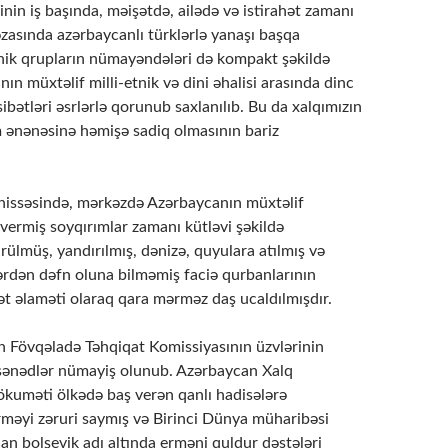
inin iş başında, məişətdə, ailədə və istirahət zamanı
zasında azərbaycanlı türklərlə yanaşı başqa
etnik qrupların nümayəndələri də kompakt şəkildə
nın müxtəlif milli-etnik və dini əhalisi arasında dinc
ətləri əsrlərlə qorunub saxlanılıb. Bu da xalqımızın
m ənənəsinə həmişə sadiq olmasının bariz
səsində, mərkəzdə Azərbaycanın müxtəlif
vermiş soyqırımlar zamanı kütləvi şəkildə
rülmüş, yandırılmış, dənizə, quyulara atılmış və
ərdən dəfn oluna bilməmiş faciə qurbanlarının
ət əlaməti olaraq qara mərməz daş ucaldılmışdır.
 Fövqəladə Təhqiqat Komissiyasının üzvlərinin
ə sənədlər nümayiş olunub. Azərbaycan Xalq
kuməti ölkədə baş verən qanlı hadisələrə
rməyi zəruri saymış və Birinci Dünya müharibəsi
an bolşevik adı altında erməni quldur dəstələri