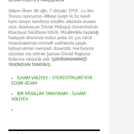
İLHAM VƏLİYEV HAQQINDA
Vəliyev İlham Əli oğlu, 7 oktyabr 1959 –cu ildə
Tovuzu rayonunun Əlibəyi (yəqin ki, bu kəndi
hamı tanıyır) kəndində müəllim ailəsində anadan
olub. Azərbaycan Dövlət Pedoqoji Universitetinin
Riyaziyyat fakültəsini bitirib. Müəllimliklə başladığı
fəaliyyəti dövründə indiyə qədər bir çox təhsil
müəssisələrində müxtəlif vəzifələrdə çalışıb.
İqtisad elmləri namizədi, dosentdir. Hal-hazırda
özündən söz etdirən Şamaxı Dövlət Regional
Kollecinə rəhbərlik edir.
QƏHRƏMANIMIZI
YAXINDAN TANIYAQ:
İLHAM VƏLİYEV – STEREOTİPLƏRİ YOX
EDƏN ADAM
BİR MÜƏLLİM TANIYIRAM – İLHAM
VƏLİYEV