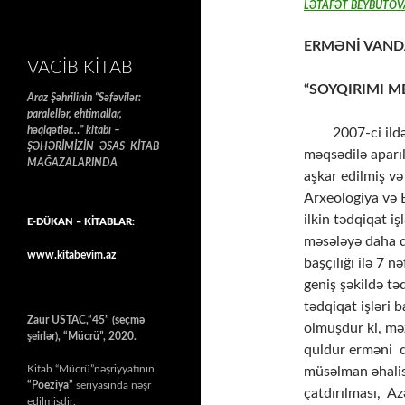
LƏTAFƏT BEYBUTOVA
ERMƏNİ VAND
VACIB KITAB
“SOYQIRIMI M
Araz Şəhrilinin “Səfəvilər:
paralellər, ehtimallar,
həqiqətlər…” kitabı –
2007-ci ildə Q
ŞƏHƏRİMİZİN ƏSAS KİTAB
məqsədilə aparıl
MAĞAZALARINDA
aşkar edilmiş v
Arxeologiya və 
ilkin tədqiqat i
E-DÜKAN – KİTABLAR:
məsələyə daha d
www.kitabevim.az
başçılığı ilə 7 
geniş şəkildə tə
tədqiqat işləri 
Zaur USTAC,“45” (seçmə
olmuşdur ki, məz
şeirlər), “Mücrü”, 2020.
quldur erməni d
Kitab “Mücrü”nəşriyyatının
müsəlman əhalis
“Poeziya”
seriyasında nəşr
çatdırılması, Az
edilmişdir.