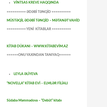
VİNTSAS KREVE HAQQINDA
========== ƏDƏBİ TƏNQİD ==========
MÜSTƏQİL ƏDƏBİ TƏNQİD – MƏTANƏT VAHİD
========== YENİ KİTABLAR ==========
KİTAB DÜKANI – WWW.KİTABEVİM.AZ
======ONU YAXINDAN TANIYAQ======
LEYLA ƏLİYEVA
“NOVELLA” KİTAB EVİ – ELMLƏR FİLİALI
Südabə Məmmədova – “Debüt” kitabı