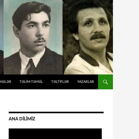
İHƏLƏR
TƏLIM-TƏHSIL
TƏLTİFLƏR
YAZARLAR
ANA DİLİMİZ