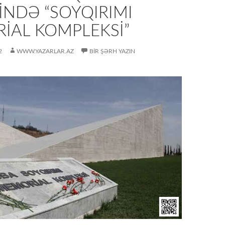
İNDƏ “SOYQIRIMI
İAL KOMPLEKSİ”
2
WWW.YAZARLAR.AZ
BIR ŞƏRH YAZIN