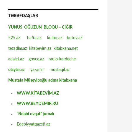
TƏRƏFDAŞLAR
YUNUS OĞUZUN BLOQU – CIĞIR
525.az
hafta.az
kultur.az
butov.az
tezadlar.az
kitabevim.az
kitabxana.net
adalet.az
goyce.az
radio-kardeche
olaylar.az
yazar.in
mustaqil.az
Mustafa Müseyiboğlu adına kitabxana
WWW.KİTABEVİM.AZ
WWW.BEYDEMİR.RU
“Ədəbi ovqat” jurnalı
Edebiyyatqazeti.az