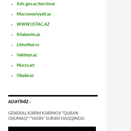
Aztc.gov.az (tərcümə)
Mucrunesriyyati.az
WWW.USTAC.AZ
Kitabevim.az
Litinstitut.ru
Valideyn.az
Mucru.art
Olaylar.az
ADƏTİMİZ :
GENERAL KƏRİM KƏRİMOV “QURAN
OXUMAQ”-“YASİN” SURƏSİ HAQQINDA: