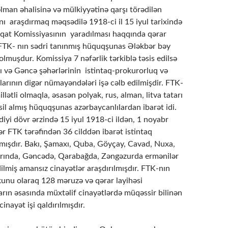
lman əhalisinə və mülkiyyətinə qarşı törədilən
ını araşdırmaq məqsədilə 1918-ci il 15 iyul tarixində
qat Komissiyasının yaradılması haqqında qərar
 FTK- nın sədri tanınmış hüquqşunas Ələkbər bəy
uşdur. Komissiya 7 nəfərlik tərkiblə təsis edilsə
kı və Gəncə şəhərlərinin istintaq-prokurorluq və
rının digər nümayəndələri işə cəlb edilmişdir. FTK-
llətli olmaqla, əsasən polyak, rus, alman, litva tatarı
sil almış hüquqşunas azərbaycanlılardan ibarət idi.
diyi dövr ərzində 15 iyul 1918-ci ildən, 1 noyabr
r FTK tərəfindən 36 cilddən ibarət istintaq
nmışdır. Bakı, Şamaxı, Quba, Göyçay, Cavad, Nuxa,
arında, Gəncədə, Qarabağda, Zəngəzurda ermənilər
ilmiş amansız cinayətlər araşdırılmışdır. FTK-nın
kunu olaraq 128 məruzə və qərar layihəsi
arın əsasında müxtəlif cinayətlərdə müqəssir bilinən
inayət işi qaldırılmışdır.