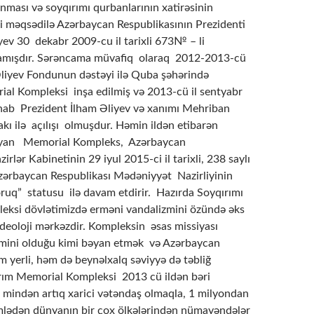
nması və soyqırımı qurbanlarının xatirəsinin
si məqsədilə Azərbaycan Respublikasının Prezidenti
yev 30 dekabr 2009-cu il tarixli 673№ – li
amışdır. Sərəncama müvafiq olaraq 2012-2013-cü
Əliyev Fondunun dəstəyi ilə Quba şəhərində
al Kompleksi inşa edilmiş və 2013-cü il sentyabr
nab Prezident İlham Əliyev və xanımı Mehriban
akı ilə açılışı olmuşdur. Həmin ildən etibarən
layan Memorial Kompleks, Azərbaycan
irlər Kabinetinin 29 iyul 2015-ci il tarixli,
238 saylı
zərbaycan Respublikası Mədəniyyət Nazirliyinin
ruq” statusu ilə davam etdirir. Hazırda Soyqırımı
ksi dövlətimizdə erməni vandalizmini özündə əks
ideoloji mərkəzdir. Kompleksin əsas missiyası
zmini olduğu kimi bəyan etmək və Azərbaycan
m yerli, həm də beynəlxalq səviyyə də təbliğ
rım Memorial Kompleksi 2013 cü ildən bəri
mindən artıq xarici vətəndaş olmaqla, 1 milyondan
mlədən dünyanın bir çox ölkələrindən nümayəndələr