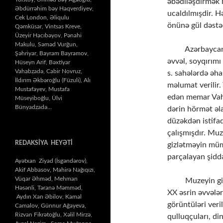
əbədiləşdirmək 
Əbdürrəhim bəy Haqverdiyev,
ucaldılmışdir. H
Cek London, Əliqulu
önünə gül dəstəl
Qəmküsar, Vintsas Kreve,
Üzeyir Hacıbəyov, Pənahi
Makulu, Səməd Vurğun,
Azərbaycan üçü
Şəhriyar, Bayram Bayramov,
əvvəl, soyqırım
Hüseyn Arif, Bəxtiyar
Vahabzadə, Cabir Novruz,
s. sahələrdə əha
İldırım Əkbəroğlu (Füzuli), Alı
məlumat verilir. 
Mustafayev, Mustafa
edən memar Vahi
Müseyiboğlu, Ülvi
Bünyadzadə…
dərin hörmət əl
düzəkdən istif
çalışmışdır. Muz
REDAKSİYA HEYƏTİ
gizlətməyin mümk
parçalayan şiddət
Ayətxan Ziyad (İsgəndərov),
Akif Abbasov, Mahirə Nağıqızı,
Vüqar Əhməd, Mehman
Muzeyin giriş 
Həsənli, Təranə Məmməd,
XX əsrin əvvələ
Aydın Xan Əbilov, Kamal
görüntüləri veri
Camalov, Günnur Ağayeva,
Rizvan Fikrətoğlu, Xəlil Mirzə,
qulluqçuları, di