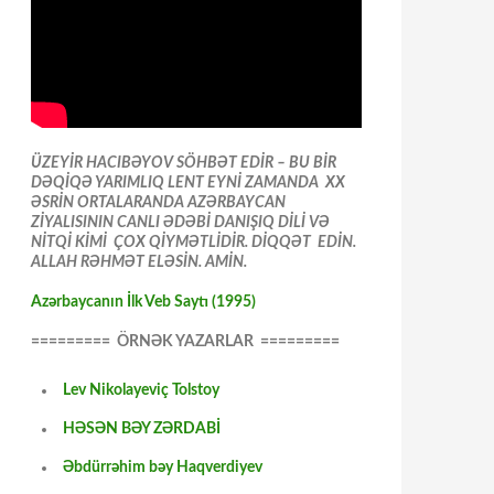
ÜZEYİR HACIBƏYOV SÖHBƏT EDİR – BU BİR
DƏQİQƏ YARIMLIQ LENT EYNİ ZAMANDA XX
ƏSRİN ORTALARANDA AZƏRBAYCAN
ZİYALISININ CANLI ƏDƏBİ DANIŞIQ DİLİ VƏ
NİTQİ KİMİ ÇOX QİYMƏTLİDİR. DİQQƏT EDİN.
ALLAH RƏHMƏT ELƏSİN. AMİN.
Azərbaycanın İlk Veb Saytı (1995)
========= ÖRNƏK YAZARLAR =========
Lev Nikolayeviç Tolstoy
HƏSƏN BƏY ZƏRDABİ
Əbdürrəhim bəy Haqverdiyev