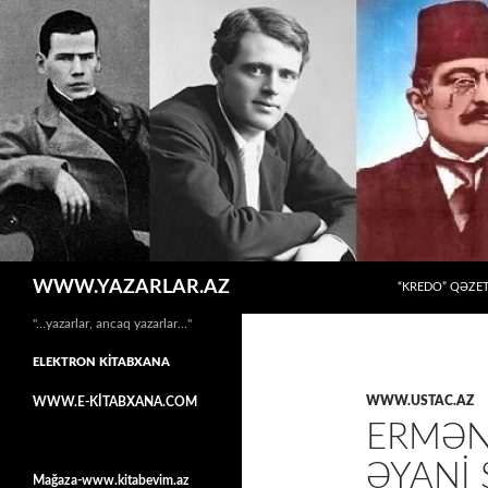
MÜHTƏVIYYATA
Axtar
WWW.YAZARLAR.AZ
“KREDO” QƏZET
"…yazarlar, ancaq yazarlar…"
ELEKTRON KİTABXANA
WWW.USTAC.AZ
WWW.E-KİTABXANA.COM
ERMƏN
ƏYANİ
Mağaza-www.kitabevim.az