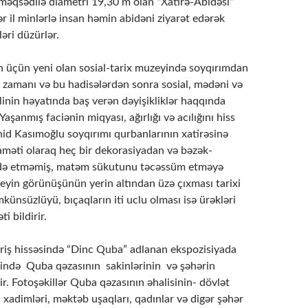
məqsədilə diametri 19,30 m olan “Xatirə-Abidəsi”
ər il minlərlə insan həmin abidəni ziyarət edərək
əri düzürlər.
n yeni olan sosial-tarix muzeyində soyqırımdan
ı zamanı və bu hadisələrdən sonra sosial, mədəni və
linin həyatında baş verən dəyişikliklər haqqında
Yaşanmış faciənin miqyası, ağırlığı və acılığını hiss
d Kasımoğlu soyqırımı qurbanlarının xatirəsinə
aməti olaraq heç bir dekorasiyadan və bəzək-
adə etməmiş, matəm sükutunu təcəssüm etməyə
eyin görünüşünün yerin altından üzə çıxması tarixi
ünsüzlüyü, bıçaqların iti uclu olması isə ürəkləri
i bildirir.
hissəsində “Dinc Quba” adlanan ekspozisiyada
rində Quba qəzasının sakinlərinin və şəhərin
lir. Fotoşəkillər Quba qəzasının əhalisinin- dövlət
n xadimləri, məktəb uşaqları, qadınlar və digər şəhər