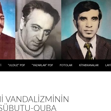
 KEÇ
İ
“ULDUZ” PDF
“YAZARLAR” PDF
FOTOLAR
KİTABXANALAR
LAY
İ VANDALİZMİNİN
 SÜBUTU-QUBA