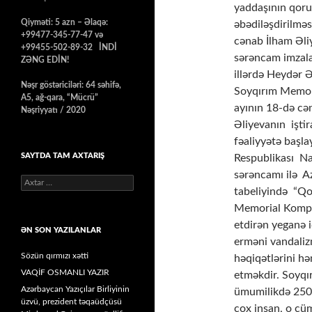
yaddaşının qoru
Qiyməti: 5 azn – Əlaqə:
əbədiləşdirilmə
+99477-345-77-47 və
cənab İlham Əli
+99455-502-89-32 İNDİ
sərəncam imzal
ZƏNG EDİN!
illərdə Heydər 
Nəşr göstəriciləri: 64 səhifə,
Soyqırım Memori
A5, ağ-qara, “Mücrü”
ayının 18-də cə
Nəşriyyatı / 2020
Əliyevanın iştir
fəaliyyətə baş
SAYTDA TAM AXTARIŞ
Respublikası Naz
sərəncamı ilə A
Axtarış:
tabeliyində “Qo
Memorial Komple
etdirən yeganə 
ƏN SON YAZILANLAR
erməni vandali
Sözün qırmızı xətti
həqiqətlərini hə
VAQİF OSMANLI YAZIR
etməkdir. Soyqı
Azərbaycan Yazıçılar Birliyinin
ümumilikdə 250 
üzvü, prezident təqaüdçüsü
cox insan, o cü