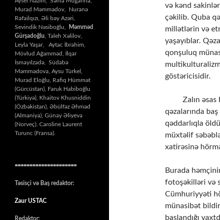
Aysel Nazim, Səma Muğanna,
və kənd sakinlər
Murad Məmmədov, Nuranə
çəkilib. Quba qə
Rafailqızı, Əli bəy Azəri,
Sevindik Nəsiboğlu,
Məmməd
millətlərin və 
Gürşadoğlu
, Taleh Xəlilov,
yaşayıblar. Qəza
Leyla Yaşar, Aytac İbrahim,
qonşuluq münasib
Mövlud Ağamməd, İlqar
İsmayılzadə, Südabə
multikulturaliz
Məmmədova, Aysu Türkel,
göstəricisidir.
Murad Eloğlu, Rafiq Hümmət
(Gürcüstan), Faruk Habiboğlu
(Türkiyə), Khaitov Khusniddin
Zalın əsas his
(Özbəkistan), Əbülfəz Əhməd
qəzalarında baş 
(Almaniya), Günay Əliyeva
qəddarlıqla öldü
(Norveç). Caroline Laurent
Turunc (Fransa).
müxtəlif səbəbl
xatirəsinə hörm
=====================
Burada həmçinin
fotoşəkilləri v
Təsisçi və Baş redaktor:
Cümhuriyyəti hö
Zaur USTAC
münasibət bildi
başlandığı vaxtd
Redaktor: