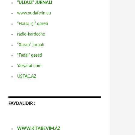
“ULDUZ” JURNALI
www.xudaferin.eu
“Həftə içi” qəzeti
radio-kardeche
“Xəzan” jurnalı
“Fədai” qəzeti
Yazyarat.com
USTAC.AZ
FAYDALIDIR :
WWW.KİTABEVİM.AZ