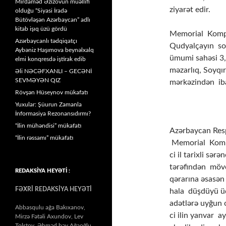
Mirdaməd Əzizovun müəllifi
ziyarət edir.
olduğu “Siyasi İradə
Bütövləşən Azərbaycan” adlı
kitab işıq üzü gördü
Memorial Kompl
Azərbaycanlı tədqiqatçı
Qudyalçayın sol 
Aybəniz Haşımova beynəlxalq
ümumi sahəsi 3,
elmi konqresdə iştirak edib
məzarlıq, Soyqı
Əli NƏCƏFXANLI – GECƏNİ
SEVMƏYƏN QIZ
mərkəzindən iba
Rövşən Hüseynov mükafatı
Yuxular: Şüurun Zamanla
İnformasiya Rezonansıdırmı?
“İlin mühəndisi” mükafatı
Azərbaycan Resp
“İlin rəssamı” mükafatı
Memorial Komple
ci il tarixli sə
tərəfindən mövc
REDAKSİYA HEYƏTİ :
qərarına əsasən
FƏXRİ REDAKSİYA HEYƏTİ
hala düşdüyü üç
adətlərə uyğun 
Abbasqulu ağa Bakıxanov,
ci ilin yanvar a
Mirzə Fətəli Axundov, Lev
Tolstoy, Əhməd bəy Ağaoğlu,