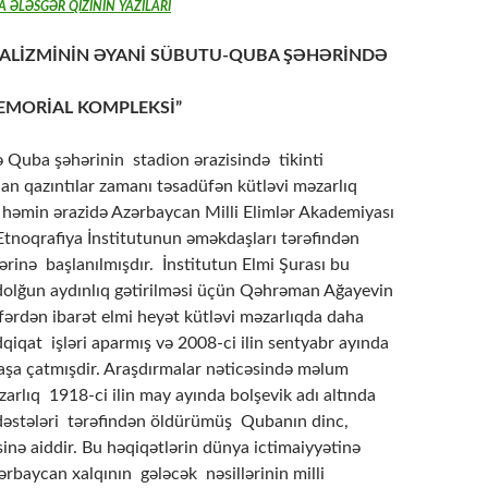
 ƏLƏSGƏR QIZININ YAZILARI
ALİZMİNİN ƏYANİ SÜBUTU-QUBA ŞƏHƏRİNDƏ
EMORİAL KOMPLEKSİ”
uba şəhərinin stadion ərazisində tikinti
an qazıntılar zamanı təsadüfən kütləvi məzarlıq
ə həmin ərazidə Azərbaycan Milli Elimlər Akademiyası
Etnoqrafiya İnstitutunun əməkdaşları tərəfindən
şlərinə başlanılmışdır. İnstitutun Elmi Şurası bu
olğun aydınlıq gətirilməsi üçün Qəhrəman Ağayevin
nəfərdən ibarət elmi heyət kütləvi məzarlıqda daha
dqiqat işləri aparmış və 2008-ci ilin sentyabr ayında
başa çatmışdir. Araşdırmalar nəticəsində məlum
arlıq 1918-ci ilin may ayında bolşevik adı altında
əstələri tərəfindən öldürümüş Qubanın dinc,
inə aiddir. Bu həqiqətlərin dünya ictimaiyyətinə
ərbaycan xalqının gələcək nəsillərinin milli