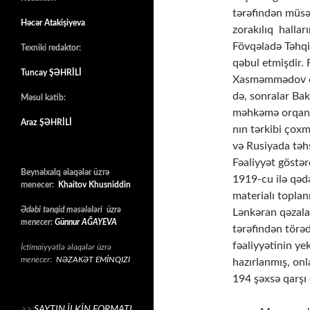
tərəfindən müsə
Həcər Atakişiyeva
zorakılıq hallar
Fövqəladə Təhqi
Texniki redaktor:
qəbul etmişdir.
Tuncay ŞƏHRİLİ
Xasməmmədov olm
də, sonralar Ba
Məsul katib:
məhkəmə orqanla
Araz ŞƏHRİLİ
nın tərkibi çoxmi
və Rusiyada təh
Fəaliyyət göstər
Beynəlxalq əlaqələr üzrə
1919-cu ilə qədə
menecer:
Khaitov Khusniddin
materialı topla
Ədəbi tənqid məsələləri üzrə
Lənkəran qəzal
menecer:
Günnur AĞAYEVA
tərəfindən törəd
fəaliyyətinin ye
İctimaiyyətlə əlaqələr üzrə
menecer:
NƏZAKƏT EMİNQIZI
hazırlanmış, onl
194 şəxsə qarşı c
>>:
SAYTIN İLKİN FORMATI