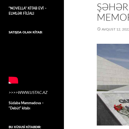
ŞƏHƏR
“NOVELLA” KİTAB EVİ –
ELMLƏR FİLİALI
MEMOR
AVQUST 12, 202
SATIŞDA OLAN KİTAB:
>>>>WWW.USTAC.AZ
Südabə Məmmədova –
“Debüt” kitabı
BU XÜSUSİ KİTABDIR: