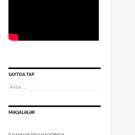
SAYTDA TAP
Axtarış:
MƏQALƏLƏR