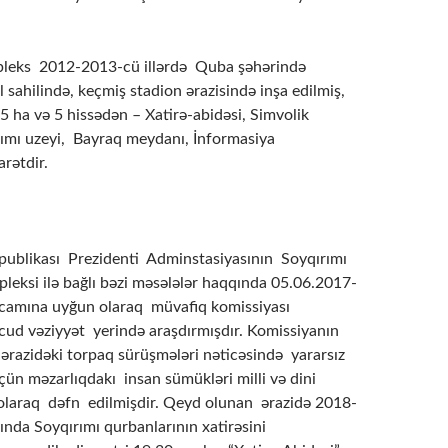
eks 2012-2013-cü illərdə Quba şəhərində
sahilində, keçmiş stadion ərazisində inşa edilmiş,
5 ha və 5 hissədən – Xatirə-abidəsi, Simvolik
rımı uzeyi, Bayraq meydanı, İnformasiya
rətdir.
ublikası Prezidenti Adminstasiyasının Soyqırımı
ksi ilə bağlı bəzi məsələlər haqqında 05.06.2017-
rəncamına uyğun olaraq müvafiq komissiyası
ud vəziyyət yerində araşdırmışdır. Komissiyanın
 ərazidəki torpaq sürüşmələri nəticəsində yararsız
ün məzarlıqdakı insan sümükləri milli və dini
olaraq dəfn edilmişdir. Qeyd olunan ərazidə 2018-
yında Soyqırımı qurbanlarının xatirəsini