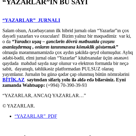
“YAZARLAR”IN BU SAYI
“YAZARLAR” JURNALI
Salam olsun, Azərbaycanın ilk hibrid jurnalı olan “Yazarlar”ın çox
dəyərli yazarları və oxucuları! Bizim yalnız bir məqsədimiz var ki,
o da
“
Yaradıcı uşaq – gәnclәrin dövrü mәtbuatda çıxışını
asanlaşdırmaq , onların tanınmasına kömәklik göstәrmәk”
olmaqla məramnaməmizdə çox aydın şəkildə qeyd olumuşdur. Aylıq
ədəbi-bədii, elmi jurnal olan “Yazarlar” kitabxanalar üçün ənənəvi
qaydada məhdud sayda nəşr olunur və elektron formatda bir neçə
sabit, dayanıqlı, təhlükəsiz platformadan PULSUZ olaraq
yayımlanır. Jurnalın bu günə qədər çap olunmuş bütün nömrələrini
BİTİK.AZ
saytından sifariş yolu ilə əldə edə bilərsiniz. Eyni
zamanda Wahtsapp:
(+994) 70-390-39-93
“YAZARLAR, ANCAQ YAZARLAR…”
© YAZARLAR.
“YAZARLAR” PDF