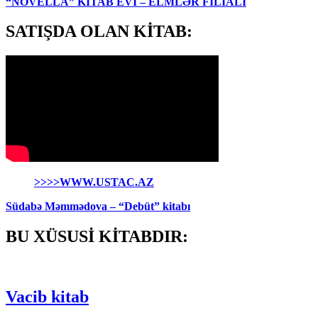
“NOVELLA” KİTAB EVİ – ELMLƏR FİLİALI
SATIŞDA OLAN KİTAB:
>>>>WWW.USTAC.AZ
Südabə Məmmədova – “Debüt” kitabı
BU XÜSUSİ KİTABDIR:
Vacib kitab