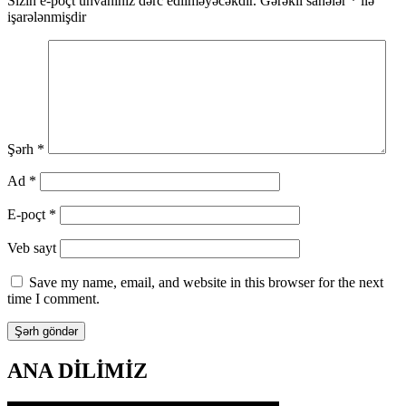
Sizin e-poçt ünvanınız dərc edilməyəcəkdir.
Gərəkli sahələr
*
ilə
işarələnmişdir
Şərh
*
Ad
*
E-poçt
*
Veb sayt
Save my name, email, and website in this browser for the next
time I comment.
ANA DİLİMİZ