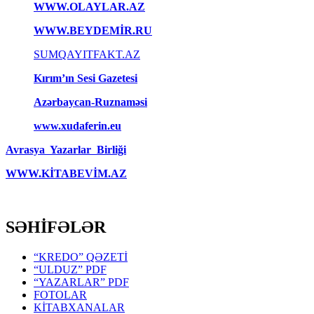
WWW.OLAYLAR.AZ
WWW.BEYDEMİR.RU
SUMQAYITFAKT.AZ
Kırım’ın Sesi Gazetesi
Azərbaycan-Ruznaməsi
www.xudaferin.eu
Avrasya Yazarlar Birliği
WWW.KİTABEVİM.AZ
SƏHİFƏLƏR
“KREDO” QƏZETİ
“ULDUZ” PDF
“YAZARLAR” PDF
FOTOLAR
KİTABXANALAR