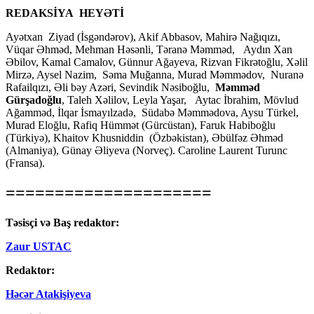
REDAKSİYA HEYƏTİ
Ayətxan Ziyad (İsgəndərov), Akif Abbasov, Mahirə Nağıqızı,
Vüqar Əhməd, Mehman Həsənli, Təranə Məmməd, Aydın Xan
Əbilov, Kamal Camalov, Günnur Ağayeva, Rizvan Fikrətoğlu, Xəlil
Mirzə, Aysel Nazim, Səma Muğanna, Murad Məmmədov, Nuranə
Rafailqızı, Əli bəy Azəri, Sevindik Nəsiboğlu,
Məmməd
Gürşadoğlu
, Taleh Xəlilov, Leyla Yaşar, Aytac İbrahim, Mövlud
Ağamməd, İlqar İsmayılzadə, Südabə Məmmədova, Aysu Türkel,
Murad Eloğlu, Rafiq Hümmət (Gürcüstan), Faruk Habiboğlu
(Türkiyə), Khaitov Khusniddin (Özbəkistan), Əbülfəz Əhməd
(Almaniya), Günay Əliyeva (Norveç). Caroline Laurent Turunc
(Fransa).
=====================
Təsisçi və Baş redaktor:
Zaur USTAC
Redaktor:
Həcər Atakişiyeva