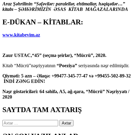
Araz Şəhrilinin “Səfəvilər: paralellər, ehtimallar, həqiqətlər…”
kitabı – ŞƏHƏRİMİZİN ƏSAS KİTAB MAĞAZALARINDA
E-DÜKAN – KİTABLAR:
www.kitabevim.az
Zaur USTAC,“45” (seçmə şeirlər), “Mücrü”, 2020.
Kitab “Mücrü”nəşriyyatının
“Poeziya”
seriyasında nəşr edilmişdir.
Qiyməti: 5 azn – Əlaqə: +99477-345-77-47 və +99455-502-89-32
İNDİ ZƏNG EDİN!
Nəşr göstəriciləri: 64 səhifə, A5, ağ-qara, “Mücrü” Nəşriyyatı /
2020
SAYTDA TAM AXTARIŞ
Axtarış: