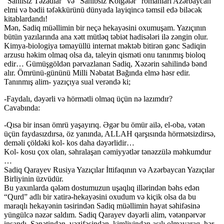
“Sahilsiz Təzadlar” və “Sahibsiz Kölgələr” romanları Azərbaycan
elmi və bədii təfəkkürünü dünyada layiqincə təmsil edə biləcək
kitablardandı!
Mən, Sadiq müəllimin bir neçə hekayəsini oxumuşam. Yazıçının
bütün yazılarında ana xətt mütləq təbiət hadisələri ilə zəngin olur.
Kimya-biologiya təmayüllü internat məktəb bitirən gənc Sadiqin
arzusu həkim olmaq olsa da, taleyin qisməti onu tanınmış bioloq
edir… Gümüşgöldən pərvazlanan Sadiq, Xəzərin sahilində bənd
alır. Ömrünü-gününü Milli Nəbatat Bağında elmə həsr edir.
Tanınmış alim- yazıçıya sual verəndə ki;
-Faydalı, dəyərli və hörmətli olmaq üçün nə lazımdır?
Cavabında:
-Qısa bir insan ömrü yaşayırıq. Əgər bu ömür ailə, el-oba, vətən
üçün faydasızdırsa, öz yanında, ALLAH qarşısında hörmətsizdirsə,
deməli çöldəki kol- kos daha dəyərlidir…
Kol- kosu çox olan, səhralaşan cəmiyyətlər tənəzzülə məhkumdur
…
Sadiq Qarayev Rusiya Yazıçılar İttifaqının və Azərbaycan Yazıçılar
Birliyinin üzvüdür.
Bu yaxınlarda qələm dostumuzun uşaqlıq illərindən bəhs edən
“Qurd” adlı bir xatirə-hekayəsini oxudum və kiçik olsa da bu
maraqlı hekayənin təsirindən Sadiq müəllimin həyat səhifəsinə
yüngülcə nəzər saldım. Sadiq Qarayev dəyərli alim, vətənpərvər
insandı. Sənətindən, vəzifəsindən, kimliyindən asılı olmayaraq, hər