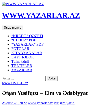
WWW.YAZARLAR.AZ
Axtar
Mühtəviyyata
Əsas menyu
keç
“KREDO” QƏZETİ
“ULDUZ” PDF
“YAZARLAR” PDF
FOTOLAR
KİTABXANALAR
LAYİHƏLƏR
Təlim-təhsil
TƏLTİFLƏR
YAZARLAR
Axtarış:
www.USTAC.az
Əfşan Yusifqızı – Elm və Ədəbiyyat
Avqust 28, 2022
www.yazarlar.az
Bir şərh yazın