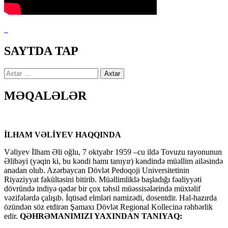
SAYTDA TAP
Axtarış:
MƏQALƏLƏR
İLHAM VƏLİYEV HAQQINDA
Vəliyev İlham Əli oğlu, 7 oktyabr 1959 –cu ildə Tovuzu rayonunun
Əlibəyi (yəqin ki, bu kəndi hamı tanıyır) kəndində müəllim ailəsində
anadan olub. Azərbaycan Dövlət Pedoqoji Universitetinin
Riyaziyyat fakültəsini bitirib. Müəllimliklə başladığı fəaliyyəti
dövründə indiyə qədər bir çox təhsil müəssisələrində müxtəlif
vəzifələrdə çalışıb. İqtisad elmləri namizədi, dosentdir. Hal-hazırda
özündən söz etdirən Şamaxı Dövlət Regional Kollecinə rəhbərlik
edir.
QƏHRƏMANIMIZI YAXINDAN TANIYAQ: