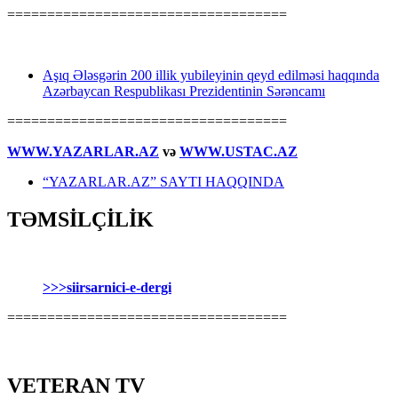
===================================
Aşıq Ələsgərin 200 illik yubileyinin qeyd edilməsi haqqında
Azərbaycan Respublikası Prezidentinin Sərəncamı
===================================
WWW.YAZARLAR.AZ
və
WWW.USTAC.AZ
“YAZARLAR.AZ” SAYTI HAQQINDA
TƏMSİLÇİLİK
>>>siirsarnici-e-dergi
===================================
VETERAN TV