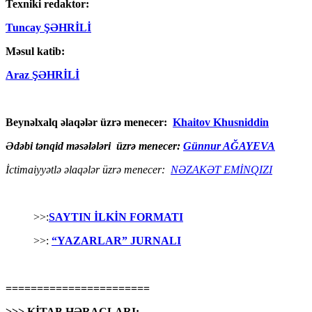
Texniki redaktor:
Tuncay ŞƏHRİLİ
Məsul katib:
Araz ŞƏHRİLİ
Beynəlxalq əlaqələr üzrə menecer:
Khaitov Khusniddin
Ədəbi tənqid məsələləri üzrə menecer:
Günnur AĞAYEVA
İctimaiyyətlə əlaqələr üzrə menecer:
NƏZAKƏT EMİNQIZI
>>:
SAYTIN İLKİN FORMATI
>>:
“YAZARLAR” JURNALI
=======================
>>> KİTAB HƏRACLARI: