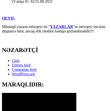
(Vəsiqə N: 32/21.08.2021
QEYD:
Müstəqil yazarın mövqeyi ilə “
YAZARLAR
“ın mövqeyi üst-üstə
düşməyə bilər, ancaq etik tələblər həmişə gözlənilməlidir!!!
NƏZARƏTÇİ
Giriş
Entries feed
Comments feed
WordPress.org
MARAQLIDIR: