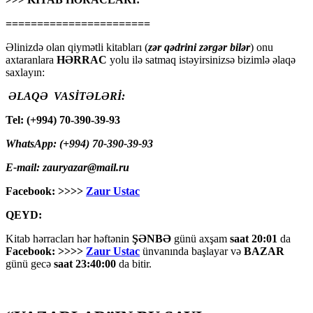
=======================
Əlinizdə olan qiymətli kitabları (
zər qədrini zərgər bilər
) onu
axtaranlara
HƏRRAC
yolu ilə satmaq istəyirsinizsə bizimlə əlaqə
saxlayın:
ƏLAQƏ VASİTƏLƏRİ:
Tel: (+994) 70-390-39-93
WhatsApp: (+994) 70-390-39-93
E-mail: zauryazar@mail.ru
Facebook: >>>>
Zaur Ustac
QEYD:
Kitab hərracları hər həftənin
ŞƏNBƏ
günü axşam
saat 20:01
da
Facebook: >>>>
Zaur Ustac
ünvanında başlayar və
BAZAR
günü gecə
saat 23:40:00
da bitir.