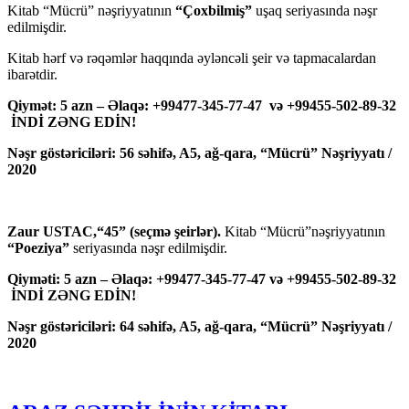
Kitab “Mücrü” nəşriyyatının
“Çoxbilmiş”
uşaq seriyasında nəşr
edilmişdir.
Kitab hərf və rəqəmlər haqqında əyləncəli şeir və tapmacalardan
ibarətdir.
Qiymət: 5 azn – Əlaqə: +99477-345-77-47 və +99455-502-89-32
İNDİ ZƏNG EDİN!
Nəşr göstəriciləri: 56 səhifə, A5, ağ-qara, “Mücrü” Nəşriyyatı /
2020
Zaur USTAC,“45” (seçmə şeirlər).
Kitab “Mücrü”nəşriyyatının
“Poeziya”
seriyasında nəşr edilmişdir.
Qiyməti: 5 azn – Əlaqə: +99477-345-77-47 və +99455-502-89-32
İNDİ ZƏNG EDİN!
Nəşr göstəriciləri: 64 səhifə, A5, ağ-qara, “Mücrü” Nəşriyyatı /
2020