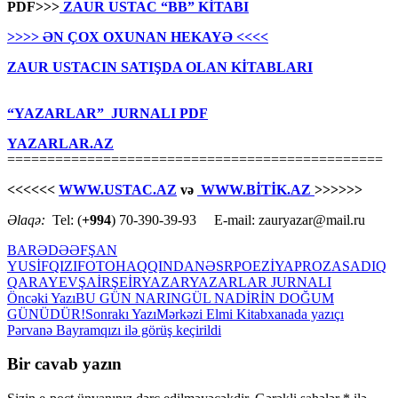
PDF>>>
ZAUR USTAC “BB” KİTABI
>>>> ƏN ÇOX OXUNAN HEKAYƏ <<<<
ZAUR USTACIN SATIŞDA OLAN KİTABLARI
“YAZARLAR” JURNALI PDF
YAZARLAR.AZ
===============================================
<<<<<<
WWW.USTAC.AZ
və
WWW.BİTİK.AZ
>>>>>>
Əlaqə:
Tel: (
+994
) 70-390-39-93 E-mail: zauryazar@mail.ru
BARƏDƏ
ƏFŞAN
YUSİFQIZI
FOTO
HAQQINDA
NƏSR
POEZİYA
PROZA
SADIQ
QARAYEV
ŞAİR
ŞEİR
YAZAR
YAZARLAR JURNALI
Yazılar
Öncəki Yazı
BU GÜN NARINGÜL NADİRİN DOĞUM
GÜNÜDÜR!
Sonrakı Yazı
Mərkəzi Elmi Kitabxanada yazıçı
üzrə
Pərvanə Bayramqızı ilə görüş keçirildi
naviqasiya
Bir cavab yazın