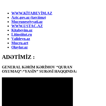
WWW.KİTABEVİM.AZ
Aztc.gov.az (tərcümə)
Mucrunesriyyati.az
WWW.USTAC.AZ
Kitabevim.az
Litinstitut.ru
Valideyn.az
Mucru.art
Olaylar.az
ADƏTİMİZ :
GENERAL KƏRİM KƏRİMOV “QURAN
OXUMAQ”-“YASİN” SURƏSİ HAQQINDA: