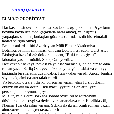
SADIQ QARAYEV
ELM VƏ ƏDƏBİYYAT
Hər kəs təbiəti sevir, amma hər kəs təbiətə aşiq ola bilmir. Ağacların
boyuna baxıb ucalmaq, çiçəklərlə nəfəs almaq, xal düşmüş
yarpaqları, saralmış budaqları görəndə canında sızıltı hiss etməkdi
təbiətə vurğun olmaq…
Belə insanlardan biri Azərbaycan Milli Elmlər Akademiyası
Botanika bağının elmi işçisi, ömrünü təbiətə həsr edən, təbiət aşiqi,
Biologiya üzrə fəlsəfə doktoru, dosent, “Bitki ekologiyası”
laboratoriyasının müdiri, Sadiq Qarayevdi….
Heç vaxt bir hekayə, povest və ya esse yazmadığı halda birdən-birə
roman yazan Sadiq Qarayevin öz dediyinə görə, təbiət və cəmiyyət
haqqında bir sıra elmi düşüncələri, fərziyyələri var idi. Ancaq bunları
söyləmək, elmi cəsarət tələb edirdi…
Və beləliklə qərara gəlir ki, bir roman yazsın, elmi fərziyyələrini
obrazların dili ilə desin. Fikir məsuliyyətini də onların, yəni
personajların boynuna qoysun..
Müəllif, yalnız elmi söz- söz söhbət oxucunu bezdirəcəyini
düşünərək, ora sevgi və dedektiv çalarlar əlavə edir. Beləliklə Əli,
Nərmin,Tusi obrazları yaranır. Səkkiz ilə iki irihəcmli romanı yazan
alım-yazıçı həm də çox təvazökardı.