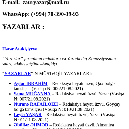
E-mail: zauryazar@mail.ru
WhatsApp: (
+994
) 70-390-39-93
YAZARLAR :
Həcər Atakişiyeva
“Yazarlar” jurnalının redaktoru və Yaradıcılıq Komissiyasının
sədri, ədəbiyyatşünas-tənqidçı
“
YAZARLAR
“IN MÜSTƏQİL YAZARLARI:
Aytac İBRAHİM
– Redaksiya heyəti üzvü, Qax bölgə
təmsilçisi (Vəsiqə N: 006/21.08.2021)
Səma MUĞANNA
– Redaksiya heyəti üzvü, Yazar (Vəsiqə
N: 007/21.08.2021)
Nuranə RAFAİLQIZI
– Redaksiya heyəti üzvü, Göyçay
bölgə təmsilçisi (Vəsiqə N: 010/21.08.2021)
Leyla YAŞAR
– Redaksiya heyəti üzvü, Yazar (Vəsiqə
N:011/21.08.2021)
Əbülfəz ƏHMƏD
– Redaksiya heyəti üzvü, Almaniya