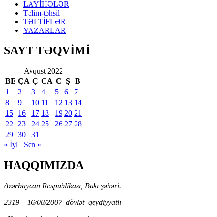
LAYİHƏLƏR
Təlim-təhsil
TƏLTİFLƏR
YAZARLAR
SAYT TƏQVİMİ
Avqust 2022
BE
ÇA
Ç
CA
C
Ş
B
1
2
3
4
5
6
7
8
9
10
11
12
13
14
15
16
17
18
19
20
21
22
23
24
25
26
27
28
29
30
31
« İyl
Sen »
HAQQIMIZDA
Azərbaycan Respublikası, Bakı şəhəri.
2319 – 16/08/2007 dövlət qeydiyyatlı