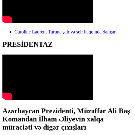
Caroline Laurent Turunc şair və şeir haqqında danışır
PRESİDENTAZ
Azərbaycan Prezidenti, Müzəffər Ali Baş
Komandan İlham Əliyevin xalqa
müraciəti və digər çıxışları