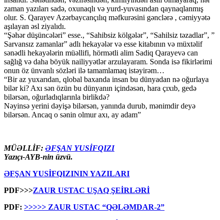
zaman yazıları sadə, oxunaqlı və yurd-yuvasından qaynaqlanmış
olur. S. Qarayev Azərbaycançılıq məfkurəsini gənclərə , cəmiyyətə
aşılayan əsl ziyalıdı.
“Şəhər düşüncələri” esse., “Sahibsiz kölgələr”, “Sahilsiz təzadlar”, ”
Sarvansız zamanlar” adlı hekayələr və esse kitabının və müxtəlif
sənədli hekayələrin müəllifi, hörmətli alim Sadiq Qarayevə can
sağlığ və daha böyük nailiyyətlər arzulayaram. Sonda isə fikirlərimi
onun öz ünvanlı sözləri ilə tamamlamaq istəyirəm…
“Bir az yuxarıdan, qlobal baxanda insan bu dünyadan nə oğurlaya
bilər ki? Axı sən özün bu dünyanın içindəsən, hara çıxıb, gedə
bilərsən, oğurladıqlarınla birlikdə?
Nəyinsə yerini dəyişə bilərsən, yanında durub, mənimdir deyə
bilərsən. Ancaq o sənin olmur axı, ay adam”
MÜƏLLİF:
ƏFŞAN YUSİFQIZI
Yazıçı-AYB-nin üzvü.
ƏFŞAN YUSİFQIZININ YAZILARI
PDF>>>
ZAUR USTAC UŞAQ ŞEİRLƏRİ
PDF:
>>>>> ZAUR USTAC “QƏLƏMDAR-2”