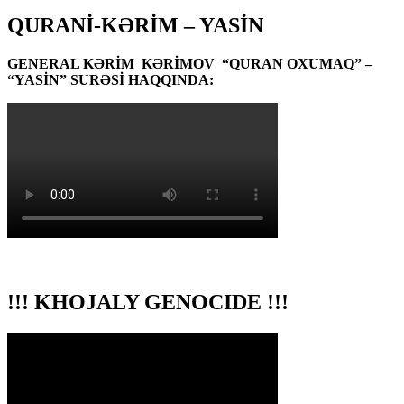
QURANİ-KƏRİM – YASİN
GENERAL KƏRİM KƏRİMOV “QURAN OXUMAQ” –
“YASİN” SURƏSİ HAQQINDA:
!!! KHOJALY GENOCIDE !!!