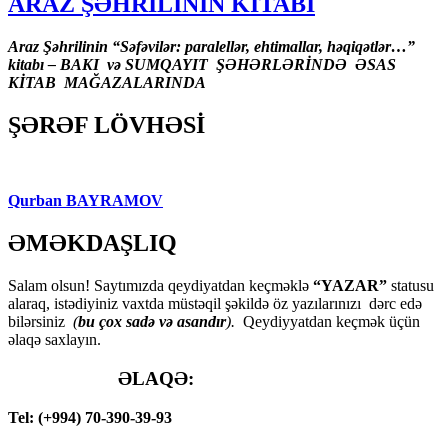
ARAZ ŞƏHRİLİNİN KİTABI
Araz Şəhrilinin “Səfəvilər: paralellər, ehtimallar, həqiqətlər…”
kitabı – BAKI və SUMQAYIT ŞƏHƏRLƏRİNDƏ ƏSAS
KİTAB MAĞAZALARINDA
ŞƏRƏF LÖVHƏSİ
Qurban BAYRAMOV
ƏMƏKDAŞLIQ
Salam olsun! Saytımızda qeydiyatdan keçməklə
“YAZAR”
statusu
alaraq, istədiyiniz vaxtda müstəqil şəkildə öz yazılarınızı dərc edə
bilərsiniz
(
bu çox sadə və asandır
).
Qeydiyyatdan keçmək üçün
əlaqə saxlayın.
ƏLAQƏ:
Tel: (+994) 70-390-39-93