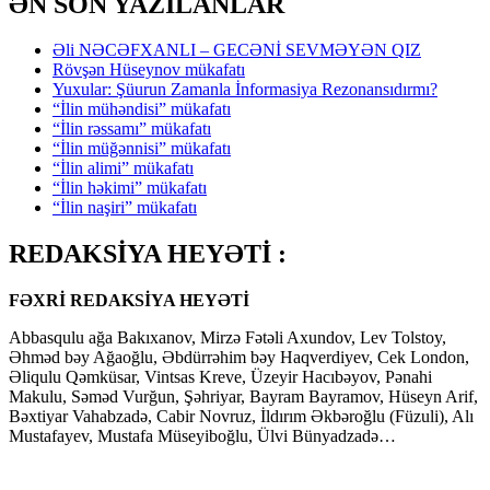
ƏN SON YAZILANLAR
Əli NƏCƏFXANLI – GECƏNİ SEVMƏYƏN QIZ
Rövşən Hüseynov mükafatı
Yuxular: Şüurun Zamanla İnformasiya Rezonansıdırmı?
“İlin mühəndisi” mükafatı
“İlin rəssamı” mükafatı
“İlin müğənnisi” mükafatı
“İlin alimi” mükafatı
“İlin həkimi” mükafatı
“İlin naşiri” mükafatı
REDAKSİYA HEYƏTİ :
FƏXRİ REDAKSİYA HEYƏTİ
Abbasqulu ağa Bakıxanov, Mirzə Fətəli Axundov, Lev Tolstoy,
Əhməd bəy Ağaoğlu, Əbdürrəhim bəy Haqverdiyev, Cek London,
Əliqulu Qəmküsar, Vintsas Kreve, Üzeyir Hacıbəyov, Pənahi
Makulu, Səməd Vurğun, Şəhriyar, Bayram Bayramov, Hüseyn Arif,
Bəxtiyar Vahabzadə, Cabir Novruz, İldırım Əkbəroğlu (Füzuli), Alı
Mustafayev, Mustafa Müseyiboğlu, Ülvi Bünyadzadə…