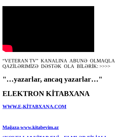
“VETERAN TV” KANALINA ABUNƏ OLMAQLA
QAZİLƏRIMİZƏ DƏSTƏK OLA BİLƏRİK: >>>>
"…yazarlar, ancaq yazarlar…"
ELEKTRON KİTABXANA
WWW.E-KİTABXANA.COM
Mağaza-www.kitabevim.az