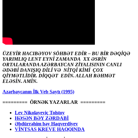
ÜZEYİR HACIBƏYOV SÖHBƏT EDİR – BU BİR DƏQİQƏ
YARIMLIQ LENT EYNİ ZAMANDA XX ƏSRİN
ORTALARANDA AZƏRBAYCAN ZİYALISININ CANLI
ƏDƏBİ DANIŞIQ DİLİ VƏ NİTQİ KİMİ ÇOX
QİYMƏTLİDİR. DİQQƏT EDİN. ALLAH RƏHMƏT
ELƏSİN. AMİN.
Azərbaycanın İlk Veb Saytı (1995)
========= ÖRNƏK YAZARLAR =========
Lev Nikolayeviç Tolstoy
HƏSƏN BƏY ZƏRDABİ
Əbdürrəhim bəy Haqverdiyev
VİNTSAS KREVE HAQQINDA