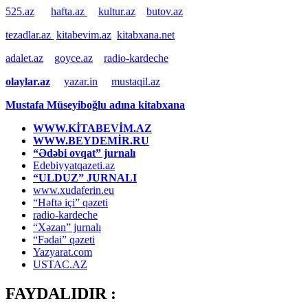
525.az
hafta.az
kultur.az
butov.az
tezadlar.az
kitabevim.az
kitabxana.net
adalet.az
goyce.az
radio-kardeche
olaylar.az
yazar.in
mustaqil.az
Mustafa Müseyiboğlu adına kitabxana
WWW.KİTABEVİM.AZ
WWW.BEYDEMİR.RU
“Ədəbi ovqat” jurnalı
Edebiyyatqazeti.az
“ULDUZ” JURNALI
www.xudaferin.eu
“Həftə içi” qəzeti
radio-kardeche
“Xəzan” jurnalı
“Fədai” qəzeti
Yazyarat.com
USTAC.AZ
FAYDALIDIR :