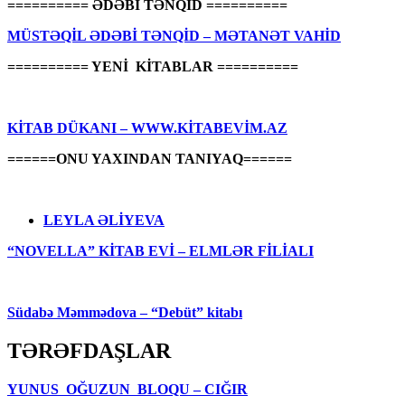
========== ƏDƏBİ TƏNQİD ==========
MÜSTƏQİL ƏDƏBİ TƏNQİD – MƏTANƏT VAHİD
========== YENİ KİTABLAR ==========
KİTAB DÜKANI – WWW.KİTABEVİM.AZ
======ONU YAXINDAN TANIYAQ======
LEYLA ƏLİYEVA
“NOVELLA” KİTAB EVİ – ELMLƏR FİLİALI
Südabə Məmmədova – “Debüt” kitabı
TƏRƏFDAŞLAR
YUNUS OĞUZUN BLOQU – CIĞIR