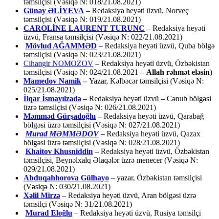
təmsilçisi (Vəsiqə N: 018/21.08.2021)
Günay ƏLİYEVA
– Redaksiya heyəti üzvü, Norveç
təmsilçisi (Vəsiqə N: 019/21.08.2021)
CAROLİNE LAURENT TURUNC
– Redaksiya heyəti
üzvü, Fransa təmsilçisi (Vəsiqə N: 022/21.08.2021)
Mövlud AĞAMMƏD
– Redaksiya heyəti üzvü, Quba bölgə
təmsilçisi (Vəsiqə N: 023/21.08.2021)
Cihangir NOMOZOV
– Redaksiya heyəti üzvü, Özbəkistan
təmsilçisi (Vəsiqə N: 024/21.08.2021 –
Allah rəhmət eləsin
)
Mamedov Namik
–
Yazar, Kəlbəcər təmsilçisi (Vəsiqə N:
025/21.08.2021)
İlqar İsmayılzadə
–
Redaksiya heyəti üzvü – Cənub bölgəsi
üzrə təmsilçisi (Vəsiqə N: 026/21.08.2021)
Məmməd Gürşadoğlu
–
Redaksiya heyəti üzvü, Qarabağ
bölgəsi üzrə təmsilçisi (Vəsiqə N: 027/21.08.2021)
Murad MƏMMƏDOV
–
Redaksiya heyəti üzvü, Qazax
bölgəsi üzrə təmsilçisi (Vəsiqə N: 028/21.08.2021)
Khaitov Khusniddin
– Redaksiya heyəti üzvü, Özbəkistan
təmsilçisi, Beynəlxalq Əlaqələr üzrə menecer (Vəsiqə N:
029/21.08.2021)
Abduqahhorova Gülhayo
– yazar, Özbəkistan təmsilçisi
(Vəsiqə N: 030/21.08.2021)
Xəlil Mirzə
– Redaksiya heyəti üzvü, Aran bölgəsi üzrə
təmsilçi (Vəsiqə N: 31/21.08.2021)
Murad Eloğlu
– Redaksiya heyəti üzvü, Rusiya təmsilçi