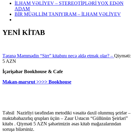
İLHAM VƏLİYEV – STEREOTİPLƏRİ YOX EDƏN
ADAM
BİR MÜƏLLİM TANIYIRAM – İLHAM VƏLİYEV
YENİ KİTAB
Təranə Məmmədin “Sirr” kitabını necə əldə etmək olar? –
Qiyməti:
5 AZN
İçərişəhər Bookhouse & Cafe
Məkan-marşrut >>>> Bookhouse
Təhsil Nazirliyi tərəfindən metodiki vəsaitə daxil olunmuş şeirlər –
məktəbəhazırlıq qrupları üçün – Zaur Ustacın “Güllünün Şeirləri”
kitabı . Qiyməti 5 AZN şəhərimizin əsas kitab mağazalarından
soruşa bilərsiniz.