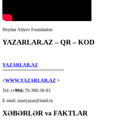
Heydar Aliyev Foundation
YAZARLAR.AZ – QR – KOD
YAZARLAR.AZ
=======================
<
WWW.YAZARLAR.AZ
>
Tel: (
+994
) 70-390-39-93
E-mail: zauryazar@mail.ru
XƏBƏRLƏR və FAKTLAR