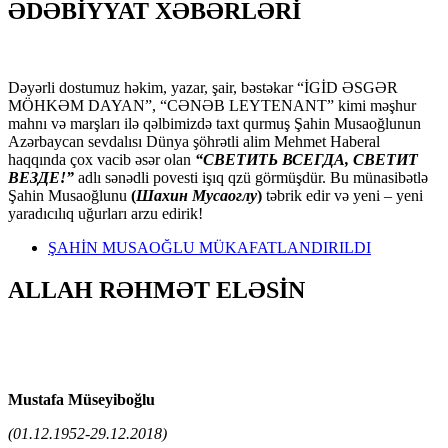
ƏDƏBİYYAT XƏBƏRLƏRİ
Dəyərli dostumuz həkim, yazar, şair, bəstəkar “İGİD ƏSGƏR
MÖHKƏM DAYAN”, “CƏNƏB LEYTENANT” kimi məşhur
mahnı və marşları ilə qəlbimizdə taxt qurmuş Şahin Musaoğlunun
Azərbaycan sevdalısı Dünya şöhrətli alim Mehmet Haberal
haqqında çox vacib əsər olan
“СВЕТИТЬ ВСЕГДА, СВЕТИТ
ВЕЗДЕ!”
adlı sənədli povesti işıq qzü görmüşdür. Bu münasibətlə
Şahin Musaoğlunu
(
Шахин Мусаоглу
)
təbrik edir və yeni – yeni
yaradıcılıq uğurları arzu edirik!
ŞAHİN MUSAOĞLU MÜKAFATLANDIRILDI
ALLAH RƏHMƏT ELƏSİN
Mustafa Müseyiboğlu
(01.12.1952-29.12.2018)