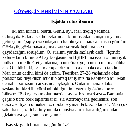
GÖYƏRÇİN KƏRİMİNİN YAZILARI
İşğaldan otuz il sonra
İki min ikinci il olardı. Günü, ayı, fəsli dəqiq yadımda
qalmayıb. Bakıda şadlıq evlərindən birini işlədən tanışımın yanına
getmişdim. Qapıya yaxınlaşanda həmin şəxsi harasa tələsən gördüm.
Gözləyib, gözləməyəcəyimə qərar vermək üçün nə vaxt
qayıdacağını soruşdum. O, sualımı yarıda saxlayıb dedi: “İçəridə
kabinetlərin birində Altay bölgəsindən BŞBPİ –nə ezam olunmuş iki
polis nahar edir. Get yanlarına, həm çörək ye, həm də onlarla söhbət
elə. Ola bilsin ki, səni maraqlandıran hansısa suala cavab tapdın”.
Mən onun dediyi kimi də etdim. Təqribən 27-28 yaşlarında olan
polislər tək deyildilər, müdirlə ortaq tanışımız da kabinetdə idi. Mən
də nahar süfrəsinin arxasında əyləşdim. Onların mənə xitabən
səsləndirdikləri ilk cümləni olduğu kimi yazmağı özümə borc
bilirəm: “Bakıya ezam olunmazdan əvvəl bizi mərkəzə – Barnaula
çağırıb bərk-bərk tapşırdılar ki, siz Azərbaycana gedirsiniz, son
dərəcə ehtiyatlı olmalısınız, orada başınızı da kəsə bilərlər”. Mən çox
sakit halda, xaricilərin yanında emosiyalarımı bacardığım qədər
gizlətməyə çalışıram, soruşdum:
– Bəs siz gəlib burada nə gördünüz?