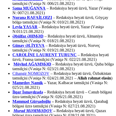
təmsilçisi (Vəsiqə N: 006/21.08.2021)
Səma MUĞANNA
– Redaksiya heyəti üzvü, Yazar (Vəsiqə
N: 007/21.08.2021)
Nuranə RAFAİLQIZI
– Redaksiya heyəti üzvü, Göyçay
bölgə təmsilçisi (Vəsiqə N: 010/21.08.2021)
Leyla YAŞAR
– Redaksiya heyəti üzvü, Yazar (Vəsiqə
N:011/21.08.2021)
Əbülfəz ƏHMƏD
– Redaksiya heyəti üzvü, Almaniya
təmsilçisi (Vəsiqə N: 018/21.08.2021)
Günay ƏLİYEVA
– Redaksiya heyəti üzvü, Norveç
təmsilçisi (Vəsiqə N: 019/21.08.2021)
CAROLİNE LAURENT TURUNC
– Redaksiya heyəti
üzvü, Fransa təmsilçisi (Vəsiqə N: 022/21.08.2021)
Mövlud AĞAMMƏD
– Redaksiya heyəti üzvü, Quba bölgə
təmsilçisi (Vəsiqə N: 023/21.08.2021)
Cihangir NOMOZOV
– Redaksiya heyəti üzvü, Özbəkistan
təmsilçisi (Vəsiqə N: 024/21.08.2021 –
Allah rəhmət eləsin
)
Mamedov Namik
–
Yazar, Kəlbəcər təmsilçisi (Vəsiqə N:
025/21.08.2021)
İlqar İsmayılzadə
–
Redaksiya heyəti üzvü – Cənub bölgəsi
üzrə təmsilçisi (Vəsiqə N: 026/21.08.2021)
Məmməd Gürşadoğlu
–
Redaksiya heyəti üzvü, Qarabağ
bölgəsi üzrə təmsilçisi (Vəsiqə N: 027/21.08.2021)
Murad MƏMMƏDOV
–
Redaksiya heyəti üzvü, Qazax
bölgəsi üzrə təmsilçisi (Vəsiqə N: 028/21.08.2021)