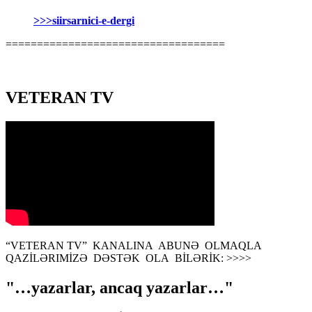
>>>siirsarnici-e-dergi
===================================
VETERAN TV
“VETERAN TV” KANALINA ABUNƏ OLMAQLA
QAZİLƏRIMİZƏ DƏSTƏK OLA BİLƏRİK: >>>>
"…yazarlar, ancaq yazarlar…"