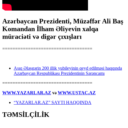
Azərbaycan Prezidenti, Müzəffər Ali Baş
Komandan İlham Əliyevin xalqa
müraciəti və digər çıxışları
===================================
Aşıq Ələsgərin 200 illik yubileyinin qeyd edilməsi haqqında
Azərbaycan Respublikası Prezidentinin Sərəncamı
===================================
WWW.YAZARLAR.AZ
və
WWW.USTAC.AZ
“YAZARLAR.AZ” SAYTI HAQQINDA
TƏMSİLÇİLİK