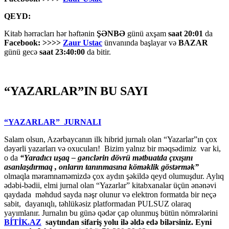
QEYD:
Kitab hərracları hər həftənin
ŞƏNBƏ
günü axşam
saat 20:01
da
Facebook: >>>>
Zaur Ustac
ünvanında başlayar və
BAZAR
günü gecə
saat 23:40:00
da bitir.
“YAZARLAR”IN BU SAYI
“YAZARLAR” JURNALI
Salam olsun, Azərbaycanın ilk hibrid jurnalı olan “Yazarlar”ın çox
dəyərli yazarları və oxucuları! Bizim yalnız bir məqsədimiz var ki,
o da
“
Yaradıcı uşaq – gәnclәrin dövrü mәtbuatda çıxışını
asanlaşdırmaq , onların tanınmasına kömәklik göstәrmәk”
olmaqla məramnaməmizdə çox aydın şəkildə qeyd olumuşdur. Aylıq
ədəbi-bədii, elmi jurnal olan “Yazarlar” kitabxanalar üçün ənənəvi
qaydada məhdud sayda nəşr olunur və elektron formatda bir neçə
sabit, dayanıqlı, təhlükəsiz platformadan PULSUZ olaraq
yayımlanır. Jurnalın bu günə qədər çap olunmuş bütün nömrələrini
BİTİK.AZ
saytından sifariş yolu ilə əldə edə bilərsiniz. Eyni