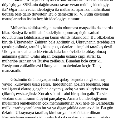
döyüşür, ya SSRİ-nin dağılmasına rəvac verən müdhiş ideologiya
ilə? Əgər məhvedici ideologiya ilə mübarizə aparırsa, müharibəni
uduzsa belə qalib dövlətdir. Bu o deməkdir ki, V. Putin ölkəsinin
maraqlarından üstün heç bir ideologiya tanımır.
Müharibə təhlükəsizliyin təmin olunması məqsədilə də aparıla
bilər. Rusiya öz milli təhlükəsizliyini qorumaq üçün sərhəd
dövlətlərinin təhlükəsizliyini təmin etmək fikrindədir. Bu ölkələrdən
biri də Ukraynadır. Zahirən belə görünür ki, Ukraynanın tərəfdaşları
çoxdur, əslində, tərəfdaş kimi çıxış edənlərin heç biri tərəfdaş deyil.
Ukraynanı silahla təchiz etmək hələ bu dövlətlə tərəfdaş olmaq
anlamına gəlmir. Onlar alışan tonqalın üstünə çırpı atırlar ki,
müharibə uzansın və Rusiya zəifləsin. Buradan belə çıxır ki,
Rusiyanın zəiflədilməsi Ukraynanın məhvindən keçir. Tanış
mənzərədir.
Gözümün önünə ayaqlarında qaloş, başında rəngi solmuş
yaylıq, kürəyində uşaq şələsi, hiddətindən gözləri bərəlmiş, əlini
sual işarəsi olaraq gicgahına dayamış, aclıq və susuzluqdan yerə
çökmüş evsiz-eşiksiz Xocalı sakini – ahıl bir qadın gəlir. Təsvir
vicdanı olan insanın ürəyini parçalayır. Amma bu ideologiyanın
müəllifləri əməllərindən çox məmnundurlar. Axı hələ də Qarabağda
mülki azərbaycanlıların bu və ya digər şəkildə qanı axıdılır. Bu gün
özlərini Ukraynaya tərəfdaş kimi sırıyan bəzi ölkələr dünən
Ermənistanın yanında idi, onlar hələ də oralarda vurnuxur, işğalçı