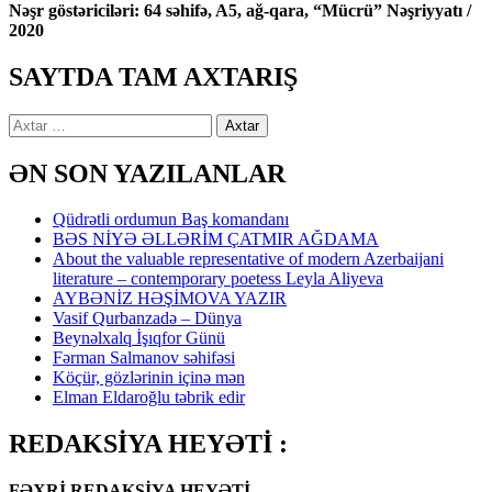
Nəşr göstəriciləri: 64 səhifə, A5, ağ-qara, “Mücrü” Nəşriyyatı /
2020
SAYTDA TAM AXTARIŞ
Axtarış:
ƏN SON YAZILANLAR
Qüdrətli ordumun Baş komandanı
BƏS NİYƏ ƏLLƏRİM ÇATMIR AĞDAMA
About the valuable representative of modern Azerbaijani
literature – contemporary poetess Leyla Aliyeva
AYBƏNİZ HƏŞİMOVA YAZIR
Vasif Qurbanzadə – Dünya
Beynəlxalq İşıqfor Günü
Fərman Salmanov səhifəsi
Köçür, gözlərinin içinə mən
Elman Eldaroğlu təbrik edir
REDAKSİYA HEYƏTİ :
FƏXRİ REDAKSİYA HEYƏTİ