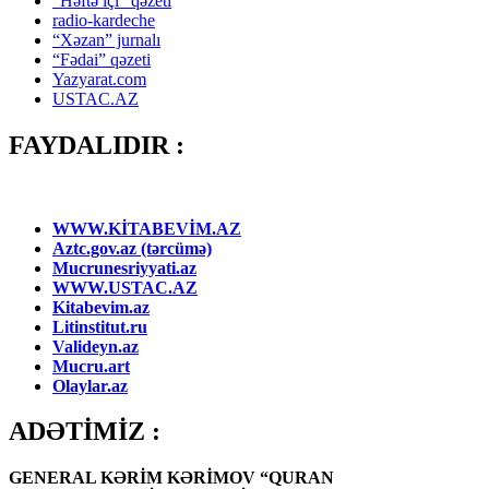
“Həftə içi” qəzeti
radio-kardeche
“Xəzan” jurnalı
“Fədai” qəzeti
Yazyarat.com
USTAC.AZ
FAYDALIDIR :
WWW.KİTABEVİM.AZ
Aztc.gov.az (tərcümə)
Mucrunesriyyati.az
WWW.USTAC.AZ
Kitabevim.az
Litinstitut.ru
Valideyn.az
Mucru.art
Olaylar.az
ADƏTİMİZ :
GENERAL KƏRİM KƏRİMOV “QURAN