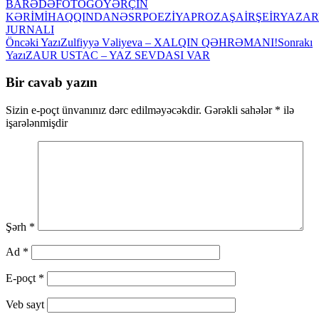
BARƏDƏ
FOTO
GÖYƏRÇİN
KƏRİMİ
HAQQINDA
NƏSR
POEZİYA
PROZA
ŞAİR
ŞEİR
YAZAR
JURNALI
Yazılar
Öncəki Yazı
Zulfiyyə Vəliyeva – XALQIN QƏHRƏMANI!
Sonrakı
Yazı
ZAUR USTAC – YAZ SEVDASI VAR
üzrə
naviqasiya
Bir cavab yazın
Sizin e-poçt ünvanınız dərc edilməyəcəkdir.
Gərəkli sahələr
*
ilə
işarələnmişdir
Şərh
*
Ad
*
E-poçt
*
Veb sayt