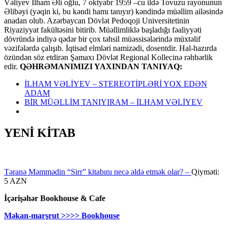
Vəliyev İlham Əli oğlu, 7 oktyabr 1959 –cu ildə Tovuzu rayonunun
Əlibəyi (yəqin ki, bu kəndi hamı tanıyır) kəndində müəllim ailəsində
anadan olub. Azərbaycan Dövlət Pedoqoji Universitetinin
Riyaziyyat fakültəsini bitirib. Müəllimliklə başladığı fəaliyyəti
dövründə indiyə qədər bir çox təhsil müəssisələrində müxtəlif
vəzifələrdə çalışıb. İqtisad elmləri namizədi, dosentdir. Hal-hazırda
özündən söz etdirən Şamaxı Dövlət Regional Kollecinə rəhbərlik
edir.
QƏHRƏMANIMIZI YAXINDAN TANIYAQ:
İLHAM VƏLİYEV – STEREOTİPLƏRİ YOX EDƏN
ADAM
BİR MÜƏLLİM TANIYIRAM – İLHAM VƏLİYEV
YENİ KİTAB
Təranə Məmmədin “Sirr” kitabını necə əldə etmək olar? –
Qiyməti:
5 AZN
İçərişəhər Bookhouse & Cafe
Məkan-marşrut >>>> Bookhouse