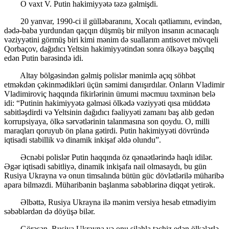
O vaxt V. Putin hakimiyyətə təzə gəlmişdi.
20 yanvar, 1990-ci il gülləbaranını, Xocalı qətliamını, evindən,
dədə-baba yurdundan qaçqın düşmüş bir milyon insanın acınacaqlı
vəziyyətini görmüş biri kimi mənim də suallarım antisovet mövqeli
Qorbaçov, dağıdıcı Yeltsin hakimiyyətindən sonra ölkəyə başçılıq
edən Putin barəsində idi.
Altay bölgəsindən gəlmiş polislər mənimlə açıq söhbət
etməkdən çəkinmədikləri üçün səmimi danışırdılar. Onların Vladimir
Vladimiroviç haqqında fikirlərinin ümumi məcmuu təxminən belə
idi: “Putinin hakimiyyətə gəlməsi ölkədə vəziyyəti qısa müddətə
sabitləşdirdi və Yeltsinin dağıdıcı fəaliyyəti zamanı baş alıb gedən
korrupsiyaya, ölkə sərvətlərinin talanmasına son qoydu. O, milli
maraqları qoruyub ön plana gətirdi. Putin hakimiyyəti dövründə
iqtisadi stabillik və dinamik inkişaf əldə olundu”.
Əcnəbi polislər Putin haqqında öz qənaətlərində haqlı idilər.
Əgər iqtisadi sabitliyə, dinamik inkişafa nail olmasaydı, bu gün
Rusiya Ukrayna və onun timsalında bütün güc dövlətlərilə müharibə
apara bilməzdi. Müharibənin başlanma səbəblərinə diqqət yetirək.
Əlbəttə, Rusiya Ukrayna ilə mənim versiya hesab etmədiyim
səbəblərdən də döyüşə bilər.
Görəsən, Rusiya Ukrayna və onu silahla təchiz edən ölkələrlə