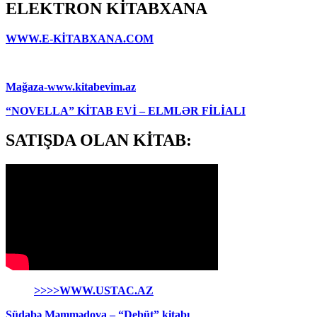
ELEKTRON KİTABXANA
WWW.E-KİTABXANA.COM
Mağaza-www.kitabevim.az
“NOVELLA” KİTAB EVİ – ELMLƏR FİLİALI
SATIŞDA OLAN KİTAB:
>>>>WWW.USTAC.AZ
Südabə Məmmədova – “Debüt” kitabı