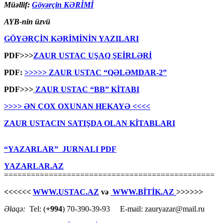
Müəllif:
Göyərçin KƏRİMİ
AYB-nin üzvü
GÖYƏRÇİN KƏRİMİNİN YAZILARI
PDF>>>
ZAUR USTAC UŞAQ ŞEİRLƏRİ
PDF:
>>>>> ZAUR USTAC “QƏLƏMDAR-2”
PDF>>>
ZAUR USTAC “BB” KİTABI
>>>> ƏN ÇOX OXUNAN HEKAYƏ <<<<
ZAUR USTACIN SATIŞDA OLAN KİTABLARI
“YAZARLAR” JURNALI PDF
YAZARLAR.AZ
===============================================
<<<<<<
WWW.USTAC.AZ
və
WWW.BİTİK.AZ
>>>>>>
Əlaqə:
Tel: (
+994
) 70-390-39-93 E-mail: zauryazar@mail.ru