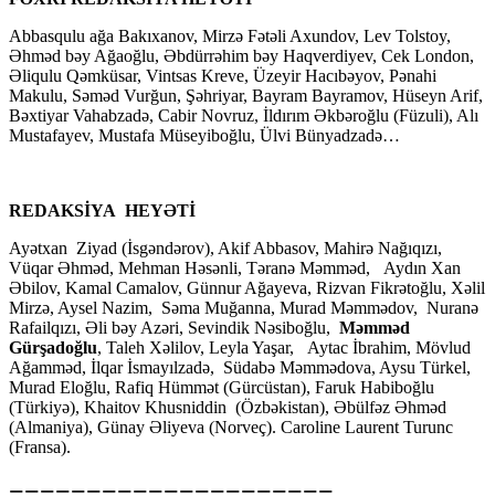
Abbasqulu ağa Bakıxanov, Mirzə Fətəli Axundov, Lev Tolstoy,
Əhməd bəy Ağaoğlu, Əbdürrəhim bəy Haqverdiyev, Cek London,
Əliqulu Qəmküsar, Vintsas Kreve, Üzeyir Hacıbəyov, Pənahi
Makulu, Səməd Vurğun, Şəhriyar, Bayram Bayramov, Hüseyn Arif,
Bəxtiyar Vahabzadə, Cabir Novruz, İldırım Əkbəroğlu (Füzuli), Alı
Mustafayev, Mustafa Müseyiboğlu, Ülvi Bünyadzadə…
REDAKSİYA HEYƏTİ
Ayətxan Ziyad (İsgəndərov), Akif Abbasov, Mahirə Nağıqızı,
Vüqar Əhməd, Mehman Həsənli, Təranə Məmməd, Aydın Xan
Əbilov, Kamal Camalov, Günnur Ağayeva, Rizvan Fikrətoğlu, Xəlil
Mirzə, Aysel Nazim, Səma Muğanna, Murad Məmmədov, Nuranə
Rafailqızı, Əli bəy Azəri, Sevindik Nəsiboğlu,
Məmməd
Gürşadoğlu
, Taleh Xəlilov, Leyla Yaşar, Aytac İbrahim, Mövlud
Ağamməd, İlqar İsmayılzadə, Südabə Məmmədova, Aysu Türkel,
Murad Eloğlu, Rafiq Hümmət (Gürcüstan), Faruk Habiboğlu
(Türkiyə), Khaitov Khusniddin (Özbəkistan), Əbülfəz Əhməd
(Almaniya), Günay Əliyeva (Norveç). Caroline Laurent Turunc
(Fransa).
=====================