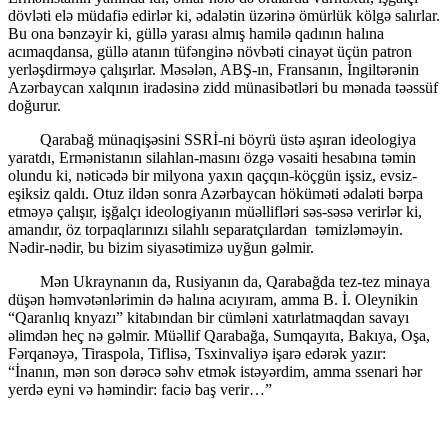
dövləti elə müdafiə edirlər ki, ədalətin üzərinə ömürlük kölgə salırlar.
Bu ona bənzəyir ki, güllə yarası almış hamilə qadının halına
acımaqdansa, güllə atanın tüfənginə növbəti cinayət üçün patron
yerləşdirməyə çalışırlar. Məsələn, ABŞ-ın, Fransanın, İngiltərənin
Azərbaycan xalqının iradəsinə zidd münasibətləri bu mənada təəssüf
doğurur.
Qarabağ münaqişəsini SSRİ-ni böyrü üstə aşıran ideologiya
yaratdı, Ermənistanın silahlan-masını özgə vəsaiti hesabına təmin
olundu ki, nəticədə bir milyona yaxın qaçqın-köçgün işsiz, evsiz-
eşiksiz qaldı. Otuz ildən sonra Azərbaycan höküməti ədaləti bərpa
etməyə çalışır, işğalçı ideologiyanın müəllifləri səs-səsə verirlər ki,
amandır, öz torpaqlarınızı silahlı separatçılardan təmizləməyin.
Nədir-nədir, bu bizim siyasətimizə uyğun gəlmir.
Mən Ukraynanın da, Rusiyanın da, Qarabağda tez-tez minaya
düşən həmvətənlərimin də halına acıyıram, amma B. İ. Oleynikin
“Qaranlıq knyazı” kitabından bir cümləni xatırlatmaqdan savayı
əlimdən heç nə gəlmir. Müəllif Qarabağa, Sumqayıta, Bakıya, Oşa,
Fərqanəyə, Tiraspola, Tiflisə, Tsxinvaliyə işarə edərək yazır:
“İnanın, mən son dərəcə səhv etmək istəyərdim, amma ssenari hər
yerdə eyni və həmindir: faciə baş verir…”