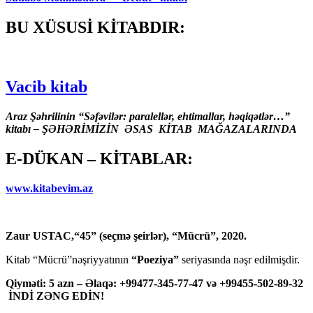
BU XÜSUSİ KİTABDIR:
Vacib kitab
Araz Şəhrilinin “Səfəvilər: paralellər, ehtimallar, həqiqətlər…”
kitabı – ŞƏHƏRİMİZİN ƏSAS KİTAB MAĞAZALARINDA
E-DÜKAN – KİTABLAR:
www.kitabevim.az
Zaur USTAC,“45” (seçmə şeirlər), “Mücrü”, 2020.
Kitab “Mücrü”nəşriyyatının
“Poeziya”
seriyasında nəşr edilmişdir.
Qiyməti: 5 azn – Əlaqə: +99477-345-77-47 və +99455-502-89-32
İNDİ ZƏNG EDİN!