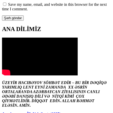
Save my name, email, and website in this browser for the next
time I comment.
ANA DİLİMİZ
ÜZEYİR HACIBƏYOV SÖHBƏT EDİR – BU BİR DƏQİQƏ
YARIMLIQ LENT EYNİ ZAMANDA XX ƏSRİN
ORTALARANDA AZƏRBAYCAN ZİYALISININ CANLI
ƏDƏBİ DANIŞIQ DİLİ VƏ NİTQİ KİMİ ÇOX
QİYMƏTLİDİR. DİQQƏT EDİN. ALLAH RƏHMƏT
ELƏSİN. AMİN.