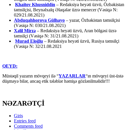
Khaitov Khusniddin
– Redaksiya heyəti üzvü, Özbəkistan
təmsilçisi, Beynəlxalq Əlaqələr üzrə menecer (Vəsiqə N:
029/21.08.2021)
Abduqahhorova Gülhayo
– yazar, Özbəkistan təmsilçisi
(Vəsiqə N: 030/21.08.2021)
Xəlil Mirzə
– Redaksiya heyəti üzvü, Aran bölgəsi üzrə
təmsilçi (Vəsiqə N: 31/21.08.2021)
Murad Eloğlu
– Redaksiya heyəti üzvü, Rusiya təmsilçi
(Vəsiqə N: 32/21.08.2021
QEYD:
Müstəqil yazarın mövqeyi ilə “
YAZARLAR
“ın mövqeyi üst-üstə
düşməyə bilər, ancaq etik tələblər həmişə gözlənilməlidir!!!
NƏZARƏTÇİ
Giriş
Entries feed
Comments feed