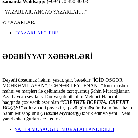
zamanda Wahtsapp:
(+994) 70-390-39-93
“YAZARLAR, ANCAQ YAZARLAR…”
© YAZARLAR.
“YAZARLAR” PDF
ƏDƏBİYYAT XƏBƏRLƏRİ
Dəyərli dostumuz həkim, yazar, şair, bəstəkar “İGİD ƏSGƏR
MÖHKƏM DAYAN”, “CƏNƏB LEYTENANT” kimi məşhur
mahnı və marşları ilə qəlbimizdə taxt qurmuş Şahin Musaoğlunun
Azərbaycan sevdalısı Dünya şöhrətli alim Mehmet Haberal
haqqında çox vacib əsər olan
“СВЕТИТЬ ВСЕГДА, СВЕТИТ
ВЕЗДЕ!”
adlı sənədli povesti işıq qzü görmüşdür. Bu münasibətlə
Şahin Musaoğlunu
(
Шахин Мусаоглу
)
təbrik edir və yeni – yeni
yaradıcılıq uğurları arzu edirik!
ŞAHİN MUSAOĞLU MÜKAFATLANDIRILDI