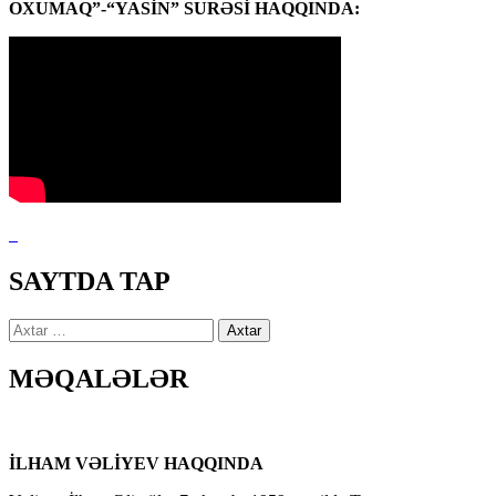
OXUMAQ”-“YASİN” SURƏSİ HAQQINDA:
SAYTDA TAP
Axtarış:
MƏQALƏLƏR
İLHAM VƏLİYEV HAQQINDA