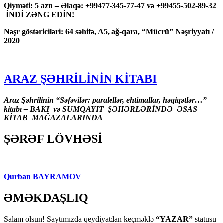
Qiyməti: 5 azn – Əlaqə: +99477-345-77-47 və +99455-502-89-32
İNDİ ZƏNG EDİN!
Nəşr göstəriciləri: 64 səhifə, A5, ağ-qara, “Mücrü” Nəşriyyatı /
2020
ARAZ ŞƏHRİLİNİN KİTABI
Araz Şəhrilinin “Səfəvilər: paralellər, ehtimallar, həqiqətlər…”
kitabı – BAKI və SUMQAYIT ŞƏHƏRLƏRİNDƏ ƏSAS
KİTAB MAĞAZALARINDA
ŞƏRƏF LÖVHƏSİ
Qurban BAYRAMOV
ƏMƏKDAŞLIQ
Salam olsun! Saytımızda qeydiyatdan keçməklə
“YAZAR”
statusu