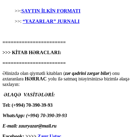
>>:
SAYTIN İLKİN FORMATI
>>:
“YAZARLAR” JURNALI
=======================
>>> KİTAB HƏRACLARI:
=======================
Əlinizdə olan qiymətli kitabları (
zər qədrini zərgər bilər
) onu
axtaranlara
HƏRRAC
yolu ilə satmaq istəyirsinizsə bizimlə əlaqə
saxlayın:
ƏLAQƏ VASİTƏLƏRİ:
Tel: (+994) 70-390-39-93
WhatsApp: (+994) 70-390-39-93
E-mail: zauryazar@mail.ru
Facebook: >>>>
Zaur Ustac