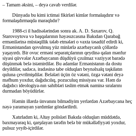
– Tamam əksini, – deyə cavab verdilər.
Dünyada bu kimi ictimai fikirləri kimlər formalaşdırır və
formalaşdırmaqda maraqlıdır?
1988-ci il hadisələrindən sonra ak. A. D. Saxarov, Q.
Starovoytova və başqalarının həyəsızcasına Bakıdan Qarabağ
ermənilərinə müstəqillik tələb etmələri o vaxta təsadüf edirdi ki,
Ermənistandan qovulmuş yüz minlərlə azərbaycanlı çöllərdə
yaşayırdı. Bir ovuc erməni separatçılarının qeydinə qalan mənfur
siyasi qüvvələr Azərbaycanın düşdüyü çıxılmaz vəziyyət barədə
düşünmək belə istəmirdilər. Bu adamlar Ermənistanın da dostu
deyildilər, sadəcə, iradəsinə tabe olduqları beynəlxalq təşkilatın
quluna çevrilmişdilər. Belələri üçün öz vətəni, özgə vətəni deyə
məfhum yoxdur, dağıdıcılıq, pozuculuq missiyası var. Həm də
dağıdıcı ideologiya-nın sahibləri təslim etmək naminə sıralarını
durmadan böyüdürlər.
Həmin illərdə ünvanını bilmədiyim yerlərdən Azərbaycana heç
nəyə yaramayan yardımlar göndərilirdi.
Xatırladım ki, Altay polisləri Bakıda olduqları müddətdə,
baxmayaraq ki, qarşılayan tərəfin belə bir mükəlləfiyyəti yoxdur,
pulsuz yeyib-içirdilər.