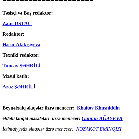
Təsisçi və Baş redaktor:
Zaur USTAC
Redaktor:
Həcər Atakişiyeva
Texniki redaktor:
Tuncay ŞƏHRİLİ
Məsul katib:
Araz ŞƏHRİLİ
Beynəlxalq əlaqələr üzrə menecer:
Khaitov Khusniddin
Ədəbi tənqid məsələləri üzrə menecer:
Günnur AĞAYEVA
İctimaiyyətlə əlaqələr üzrə menecer:
NƏZAKƏT EMİNQIZI