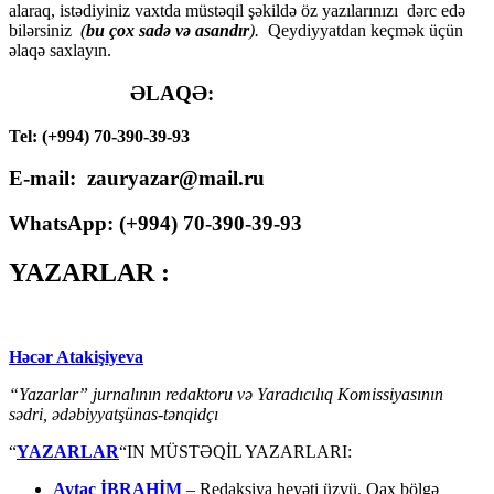
alaraq, istədiyiniz vaxtda müstəqil şəkildə öz yazılarınızı dərc edə
bilərsiniz
(
bu çox sadə və asandır
).
Qeydiyyatdan keçmək üçün
əlaqə saxlayın.
ƏLAQƏ:
Tel: (+994) 70-390-39-93
E-mail: zauryazar@mail.ru
WhatsApp: (
+994
) 70-390-39-93
YAZARLAR :
Həcər Atakişiyeva
“Yazarlar” jurnalının redaktoru və Yaradıcılıq Komissiyasının
sədri, ədəbiyyatşünas-tənqidçı
“
YAZARLAR
“IN MÜSTƏQİL YAZARLARI:
Aytac İBRAHİM
– Redaksiya heyəti üzvü, Qax bölgə