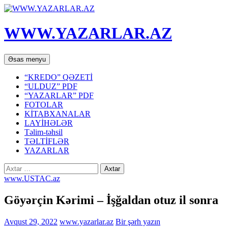
WWW.YAZARLAR.AZ
Axtar
Mühtəviyyata
Əsas menyu
keç
“KREDO” QƏZETİ
“ULDUZ” PDF
“YAZARLAR” PDF
FOTOLAR
KİTABXANALAR
LAYİHƏLƏR
Təlim-təhsil
TƏLTİFLƏR
YAZARLAR
Axtarış:
www.USTAC.az
Göyərçin Kərimi – İşğaldan otuz il sonra
Avqust 29, 2022
www.yazarlar.az
Bir şərh yazın