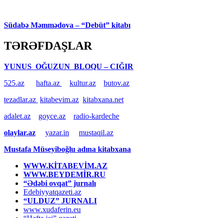
Südabə Məmmədova – “Debüt” kitabı
TƏRƏFDAŞLAR
YUNUS OĞUZUN BLOQU – CIĞIR
525.az
hafta.az
kultur.az
butov.az
tezadlar.az
kitabevim.az
kitabxana.net
adalet.az
goyce.az
radio-kardeche
olaylar.az
yazar.in
mustaqil.az
Mustafa Müseyiboğlu adına kitabxana
WWW.KİTABEVİM.AZ
WWW.BEYDEMİR.RU
“Ədəbi ovqat” jurnalı
Edebiyyatqazeti.az
“ULDUZ” JURNALI
www.xudaferin.eu