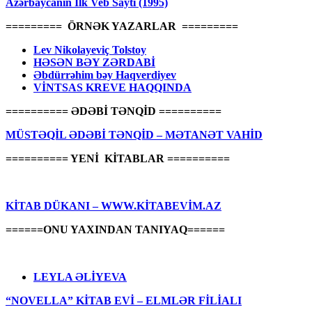
Azərbaycanın İlk Veb Saytı (1995)
========= ÖRNƏK YAZARLAR =========
Lev Nikolayeviç Tolstoy
HƏSƏN BƏY ZƏRDABİ
Əbdürrəhim bəy Haqverdiyev
VİNTSAS KREVE HAQQINDA
========== ƏDƏBİ TƏNQİD ==========
MÜSTƏQİL ƏDƏBİ TƏNQİD – MƏTANƏT VAHİD
========== YENİ KİTABLAR ==========
KİTAB DÜKANI – WWW.KİTABEVİM.AZ
======ONU YAXINDAN TANIYAQ======
LEYLA ƏLİYEVA
“NOVELLA” KİTAB EVİ – ELMLƏR FİLİALI