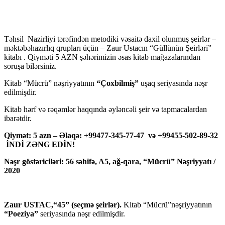
Təhsil Nazirliyi tərəfindən metodiki vəsaitə daxil olunmuş şeirlər –
məktəbəhazırlıq qrupları üçün – Zaur Ustacın “Güllünün Şeirləri”
kitabı . Qiyməti 5 AZN şəhərimizin əsas kitab mağazalarından
soruşa bilərsiniz.
Kitab “Mücrü” nəşriyyatının
“Çoxbilmiş”
uşaq seriyasında nəşr
edilmişdir.
Kitab hərf və rəqəmlər haqqında əyləncəli şeir və tapmacalardan
ibarətdir.
Qiymət: 5 azn – Əlaqə: +99477-345-77-47 və +99455-502-89-32
İNDİ ZƏNG EDİN!
Nəşr göstəriciləri: 56 səhifə, A5, ağ-qara, “Mücrü” Nəşriyyatı /
2020
Zaur USTAC,“45” (seçmə şeirlər).
Kitab “Mücrü”nəşriyyatının
“Poeziya”
seriyasında nəşr edilmişdir.