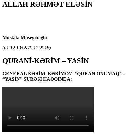
ALLAH RƏHMƏT ELƏSİN
Mustafa Müseyiboğlu
(01.12.1952-29.12.2018)
QURANİ-KƏRİM – YASİN
GENERAL KƏRİM KƏRİMOV “QURAN OXUMAQ” –
“YASİN” SURƏSİ HAQQINDA: