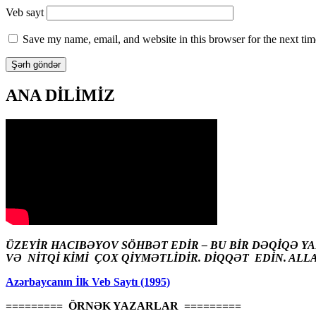
Veb sayt
Save my name, email, and website in this browser for the next ti
ANA DİLİMİZ
ÜZEYİR HACIBƏYOV SÖHBƏT EDİR – BU BİR DƏQİQƏ Y
VƏ NİTQİ KİMİ ÇOX QİYMƏTLİDİR. DİQQƏT EDİN. ALL
Azərbaycanın İlk Veb Saytı (1995)
========= ÖRNƏK YAZARLAR =========