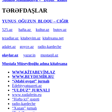
TƏRƏFDAŞLAR
YUNUS OĞUZUN BLOQU – CIĞIR
525.az
hafta.az
kultur.az
butov.az
tezadlar.az
kitabevim.az
kitabxana.net
adalet.az
goyce.az
radio-kardeche
olaylar.az
yazar.in
mustaqil.az
Mustafa Müseyiboğlu adına kitabxana
WWW.KİTABEVİM.AZ
WWW.BEYDEMİR.RU
“Ədəbi ovqat” jurnalı
Edebiyyatqazeti.az
“ULDUZ” JURNALI
www.xudaferin.eu
“Həftə içi” qəzeti
radio-kardeche
“Xəzan” jurnalı