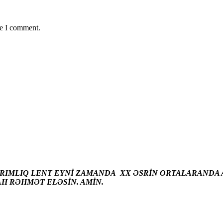
me I comment.
ARIMLIQ LENT EYNİ ZAMANDA XX ƏSRİN ORTALARANDA A
AH RƏHMƏT ELƏSİN. AMİN.