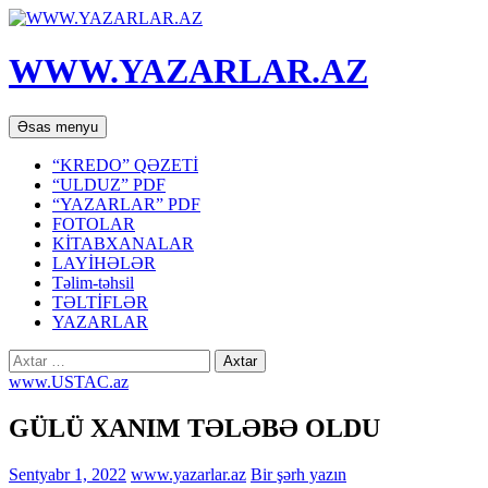
WWW.YAZARLAR.AZ
Axtar
Mühtəviyyata
Əsas menyu
keç
“KREDO” QƏZETİ
“ULDUZ” PDF
“YAZARLAR” PDF
FOTOLAR
KİTABXANALAR
LAYİHƏLƏR
Təlim-təhsil
TƏLTİFLƏR
YAZARLAR
Axtarış:
www.USTAC.az
GÜLÜ XANIM TƏLƏBƏ OLDU
Sentyabr 1, 2022
www.yazarlar.az
Bir şərh yazın