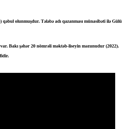
rə) qəbul olunmuşdur. Tələbə adı qazanması münasibəti ilə Gülü
 var. Bakı şəhər 20 nömrəli məktəb-liseyin məzunudur (2022).
idir.