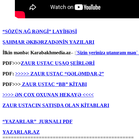
“SÖZÜN AĞ RƏNGİ” LAYİHƏSİ
ŞAHMAR ƏKBƏRZADƏNİN YAZILARI
İlkin mənbə:
Karabakhmedia.az
– :
`Sizin yerinizə utanıram mən`
PDF>>>
ZAUR USTAC UŞAQ ŞEİRLƏRİ
PDF:
>>>>> ZAUR USTAC “QƏLƏMDAR-2”
PDF>>>
ZAUR USTAC “BB” KİTABI
>>>> ƏN ÇOX OXUNAN HEKAYƏ <<<<
ZAUR USTACIN SATIŞDA OLAN KİTABLARI
“YAZARLAR” JURNALI PDF
YAZARLAR.AZ
===============================================