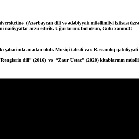
versitetinə (Azərbaycan dili və ədəbiyyatı müəllimliyi ixtisası üz
ni nailiyyətlər arzu edirik. Uğurlarınız bol olsun, Gülü xanım!!!
 şəhərində anadan olub. Musiqi təhsili var. Rəssamlıq qabiliyyəti
nglərin dili” (2016) və “Zaur Ustac” (2020) kitablarının müəllif