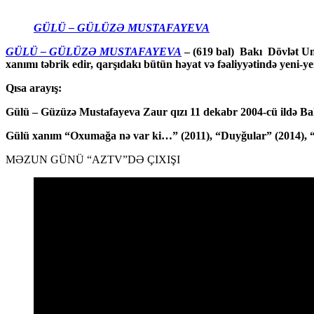
GÜLÜ – GÜLÜZƏ MUSTAFAYEVA
GÜLÜ – GÜLÜZƏ MUSTAFAYEVA
– (619 bal) Bakı Dövlət Uni
xanımı təbrik edir, qarşıdakı bütün həyat və fəaliyyətində yeni-ye
Qısa arayış:
Gülü – Güzüzə Mustafayeva Zaur qızı 11 dekabr 2004-cü ildə Bakı
Gülü xanım “Oxumağa nə var ki…” (2011), “Duyğular” (2014), “Rə
MƏZUN GÜNÜ “AZTV”DƏ ÇIXIŞI