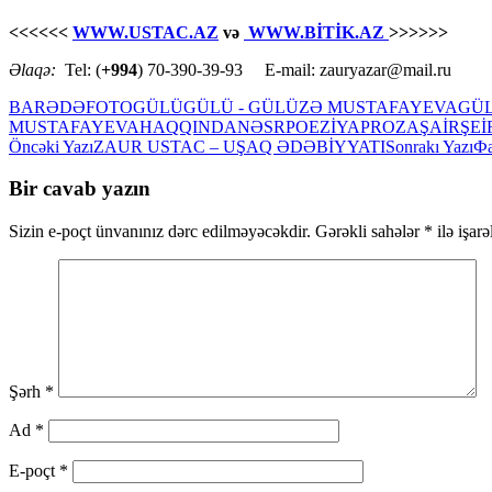
<<<<<<
WWW.USTAC.AZ
və
WWW.BİTİK.AZ
>>>>>>
Əlaqə:
Tel: (
+994
) 70-390-39-93 E-mail: zauryazar@mail.ru
BARƏDƏ
FOTO
GÜLÜ
GÜLÜ - GÜLÜZƏ MUSTAFAYEVA
GÜ
MUSTAFAYEVA
HAQQINDA
NƏSR
POEZİYA
PROZA
ŞAİR
ŞEİ
Yazılar
Öncəki Yazı
ZAUR USTAC – UŞAQ ƏDƏBİYYATI
Sonrakı Yazı
Фа
üzrə
Bir cavab yazın
naviqasiya
Sizin e-poçt ünvanınız dərc edilməyəcəkdir.
Gərəkli sahələr
*
ilə işar
Şərh
*
Ad
*
E-poçt
*