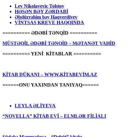
Lev Nikolayeviç Tolstoy
HƏSƏN BƏY ZƏRDABİ
Əbdürrəhim bəy Haqverdiyev
VİNTSAS KREVE HAQQINDA
========== ƏDƏBİ TƏNQİD ==========
MÜSTƏQİL ƏDƏBİ TƏNQİD – MƏTANƏT VAHİD
========== YENİ KİTABLAR ==========
KİTAB DÜKANI – WWW.KİTABEVİM.AZ
======ONU YAXINDAN TANIYAQ======
LEYLA ƏLİYEVA
“NOVELLA” KİTAB EVİ – ELMLƏR FİLİALI
Südabə Məmmədova – “Debüt” kitabı