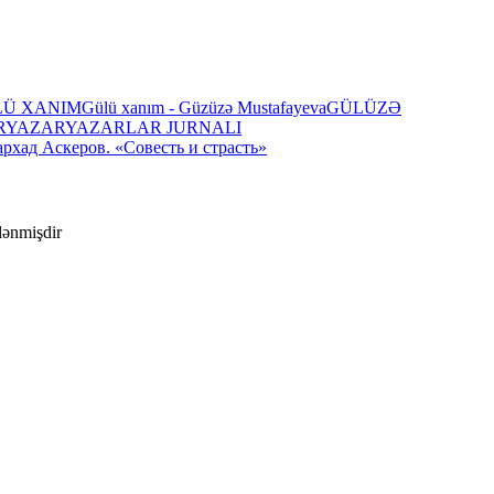
LÜ XANIM
Gülü xanım - Güzüzə Mustafayeva
GÜLÜZƏ
R
YAZAR
YAZARLAR JURNALI
рхад Аскеров. «Совесть и страсть»
ələnmişdir