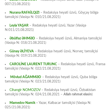
007/21.08.2021)
Nuranə RAFAİLQIZI
– Redaksiya heyəti üzvü, Göyçay bölgə
təmsilçisi (Vəsiqə N: 010/21.08.2021)
Leyla YAŞAR
– Redaksiya heyəti üzvü, Yazar (Vəsiqə
N:011/21.08.2021)
Əbülfəz ƏHMƏD
– Redaksiya heyəti üzvü, Almaniya təmsilçisi
(Vəsiqə N: 018/21.08.2021)
Günay ƏLİYEVA
– Redaksiya heyəti üzvü, Norveç təmsilçisi
(Vəsiqə N: 019/21.08.2021)
CAROLİNE LAURENT TURUNC
– Redaksiya heyəti üzvü, Fransa
təmsilçisi (Vəsiqə N: 022/21.08.2021)
Mövlud AĞAMMƏD
– Redaksiya heyəti üzvü, Quba bölgə
təmsilçisi (Vəsiqə N: 023/21.08.2021)
Cihangir NOMOZOV
– Redaksiya heyəti üzvü, Özbəkistan
təmsilçisi (Vəsiqə N: 024/21.08.2021 –
Allah rəhmət eləsin
)
Mamedov Namik
–
Yazar, Kəlbəcər təmsilçisi (Vəsiqə N:
025/21.08.2021)