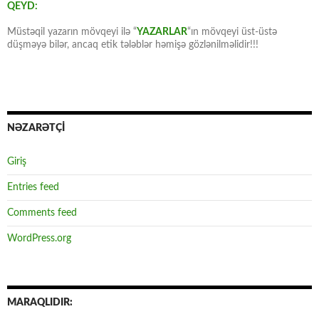
QEYD:
Müstəqil yazarın mövqeyi ilə “
YAZARLAR
“ın mövqeyi üst-üstə
düşməyə bilər, ancaq etik tələblər həmişə gözlənilməlidir!!!
NƏZARƏTÇİ
Giriş
Entries feed
Comments feed
WordPress.org
MARAQLIDIR: