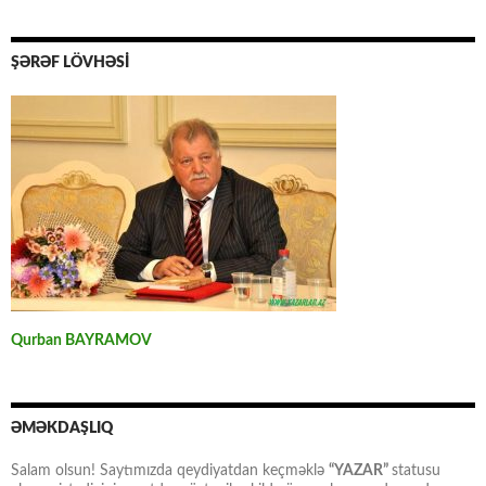
ŞƏRƏF LÖVHƏSİ
Qurban BAYRAMOV
ƏMƏKDAŞLIQ
Salam olsun! Saytımızda qeydiyatdan keçməklə
“YAZAR”
statusu