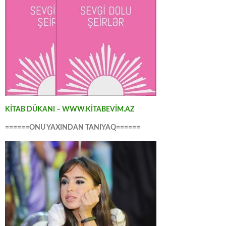
KİTAB DÜKANI – WWW.KİTABEVİM.AZ
======ONU YAXINDAN TANIYAQ======