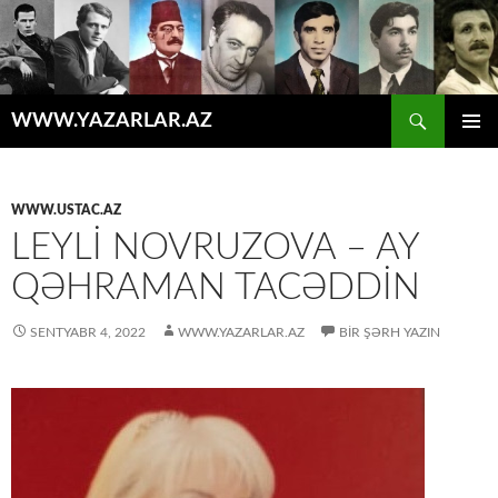
Axtar
WWW.YAZARLAR.AZ
MÜHTƏVIYYATA
ƏSAS
KEÇ
MENYU
WWW.USTAC.AZ
LEYLİ NOVRUZOVA – AY
QƏHRAMAN TACƏDDİN
SENTYABR 4, 2022
WWW.YAZARLAR.AZ
BIR ŞƏRH YAZIN