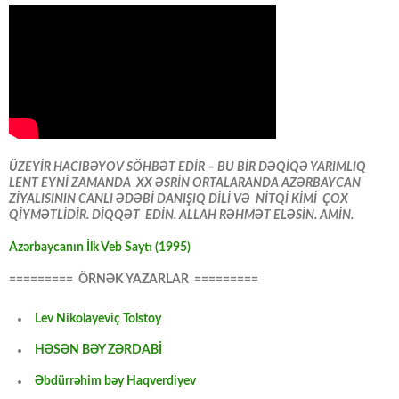
ÜZEYİR HACIBƏYOV SÖHBƏT EDİR – BU BİR DƏQİQƏ YARIMLIQ
LENT EYNİ ZAMANDA XX ƏSRİN ORTALARANDA AZƏRBAYCAN
ZİYALISININ CANLI ƏDƏBİ DANIŞIQ DİLİ VƏ NİTQİ KİMİ ÇOX
QİYMƏTLİDİR. DİQQƏT EDİN. ALLAH RƏHMƏT ELƏSİN. AMİN.
Azərbaycanın İlk Veb Saytı (1995)
========= ÖRNƏK YAZARLAR =========
Lev Nikolayeviç Tolstoy
HƏSƏN BƏY ZƏRDABİ
Əbdürrəhim bəy Haqverdiyev