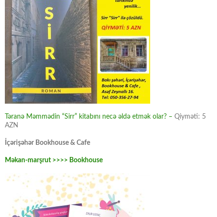
Təranə Məmmədin “Sirr” kitabını necə əldə etmək olar? –
Qiyməti: 5
AZN
İçərişəhər Bookhouse & Cafe
Məkan-marşrut >>>> Bookhouse