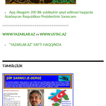
Aşıq Ələsgərin 200 illik yubileyinin qeyd edilməsi haqqında
Azərbaycan Respublikası Prezidentinin Sərəncamı
===================================
WWW.YAZARLAR.AZ
və
WWW.USTAC.AZ
“YAZARLAR.AZ” SAYTI HAQQINDA
TƏMSİLÇİLİK