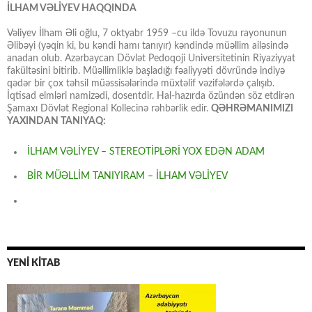
İLHAM VƏLİYEV HAQQINDA
Vəliyev İlham Əli oğlu, 7 oktyabr 1959 –cu ildə Tovuzu rayonunun
Əlibəyi (yəqin ki, bu kəndi hamı tanıyır) kəndində müəllim ailəsində
anadan olub. Azərbaycan Dövlət Pedoqoji Universitetinin Riyaziyyat
fakültəsini bitirib. Müəllimliklə başladığı fəaliyyəti dövründə indiyə
qədər bir çox təhsil müəssisələrində müxtəlif vəzifələrdə çalışıb.
İqtisad elmləri namizədi, dosentdir. Hal-hazırda özündən söz etdirən
Şamaxı Dövlət Regional Kollecinə rəhbərlik edir.
QƏHRƏMANIMIZI
YAXINDAN TANIYAQ:
İLHAM VƏLİYEV – STEREOTİPLƏRİ YOX EDƏN ADAM
BİR MÜƏLLİM TANIYIRAM – İLHAM VƏLİYEV
YENİ KİTAB