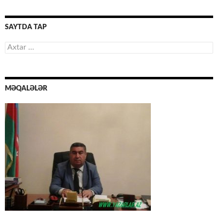
SAYTDA TAP
Axtarış:
MƏQALƏLƏR