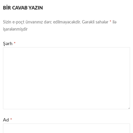
BIR CAVAB YAZIN
Sizin e-poçt ünvanınız dərc edilməyəcəkdir.
Gərəkli sahələr
*
ilə
işarələnmişdir
Şərh
*
Ad
*