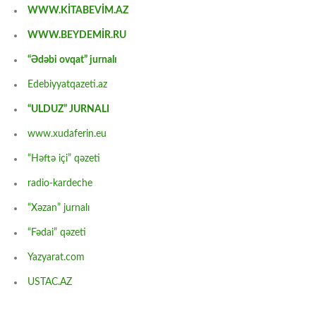
WWW.KİTABEVİM.AZ
WWW.BEYDEMİR.RU
“Ədəbi ovqat” jurnalı
Edebiyyatqazeti.az
“ULDUZ” JURNALI
www.xudaferin.eu
“Həftə içi” qəzeti
radio-kardeche
“Xəzan” jurnalı
“Fədai” qəzeti
Yazyarat.com
USTAC.AZ