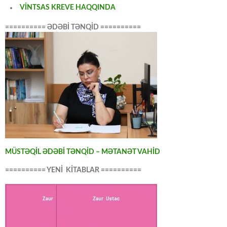
VİNTSAS KREVE HAQQINDA
========== ƏDƏBİ TƏNQİD ==========
MÜSTƏQİL ƏDƏBİ TƏNQİD – MƏTANƏT VAHİD
========== YENİ KİTABLAR ==========