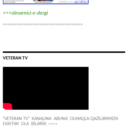
>>>siirsarnici-e-dergi
===================================
VETERAN TV
“VETERAN TV” KANALINA ABUNƏ OLMAQLA QAZİLƏRIMİZƏ
DƏSTƏK OLA BİLƏRİK: >>>>