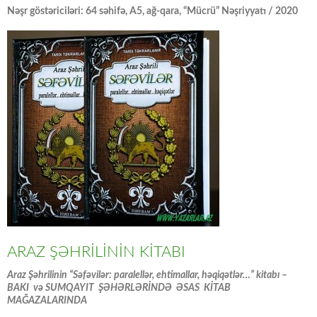
Nəşr göstəriciləri: 64 səhifə, A5, ağ-qara, “Mücrü” Nəşriyyatı / 2020
ARAZ ŞƏHRİLİNİN KİTABI
Araz Şəhrilinin “Səfəvilər: paralellər, ehtimallar, həqiqətlər…” kitabı –
BAKI və SUMQAYIT ŞƏHƏRLƏRİNDƏ ƏSAS KİTAB
MAĞAZALARINDA