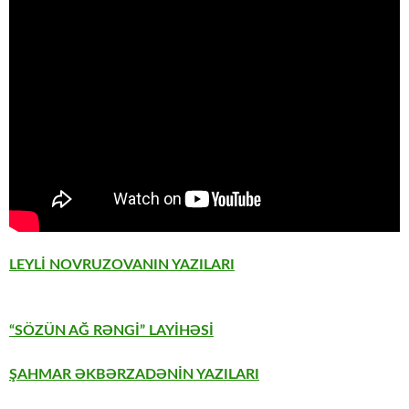
LEYLİ NOVRUZOVANIN YAZILARI
“SÖZÜN AĞ RƏNGİ” LAYİHƏSİ
ŞAHMAR ƏKBƏRZADƏNİN YAZILARI