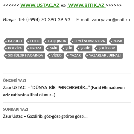
<<<<<<
WWW.USTAC.AZ
və
WWW.BİTİK.AZ
>>>>>>
Əlaqə:
Tel: (
+994
) 70-390-39-93 E-mail: zauryazar@mail.ru
BARƏDƏ
FOTO
HAQQINDA
LEYLİ NOVRUZOVA
NƏSR
POEZİYA
PROZA
ŞAİR
ŞEİR
ŞƏHİD
ŞƏHİDLƏR
ŞƏHİDLƏR HAQAINDA
VİDEO
YAZAR
YAZARLAR JURNALI
Yazılar
ÖNCƏKI YAZI
üzrə
Zaur USTAC: – “DÜNYA BİR PƏNCƏRƏDİR…” (Fərid Əhmədovun
əziz xatirəsinə ithaf olunur…)
naviqasiya
SONRAKI YAZI
Zaur Ustac – Gəzdirib, göz-gözə gətirən gözəl…