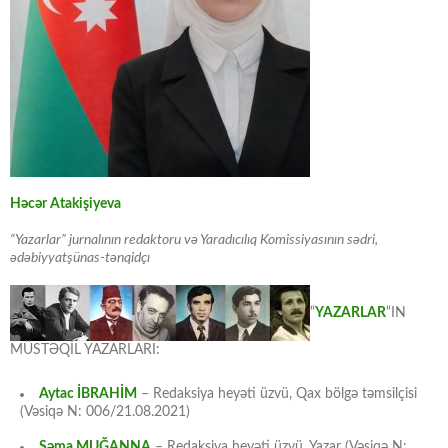
Həcər Atakişiyeva
“Yazarlar” jurnalının redaktoru və Yaradıcılıq Komissiyasının sədri,
ədəbiyyatşünas-tənqidçı
“
YAZARLAR
“IN
MÜSTƏQİL YAZARLARI:
Aytac İBRAHİM
– Redaksiya heyəti üzvü, Qax bölgə təmsilçisi
(Vəsiqə N: 006/21.08.2021)
Səma MUĞANNA
– Redaksiya heyəti üzvü, Yazar (Vəsiqə N: