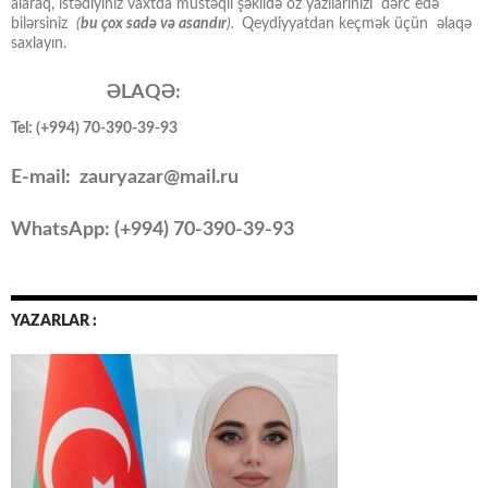
alaraq, istədiyiniz vaxtda müstəqil şəkildə öz yazılarınızı dərc edə
bilərsiniz
(
bu çox sadə və asandır
).
Qeydiyyatdan keçmək üçün əlaqə
saxlayın.
ƏLAQƏ:
Tel: (+994) 70-390-39-93
E-mail: zauryazar@mail.ru
WhatsApp: (
+994
) 70-390-39-93
YAZARLAR :