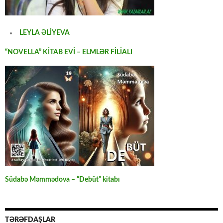
LEYLA ƏLİYEVA
“NOVELLA” KİTAB EVİ – ELMLƏR FİLİALI
Südabə Məmmədova – “Debüt” kitabı
TƏRƏFDAŞLAR