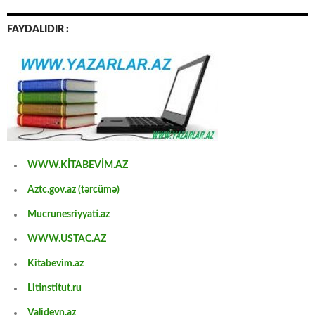
FAYDALIDIR :
WWW.KİTABEVİM.AZ
Aztc.gov.az (tərcümə)
Mucrunesriyyati.az
WWW.USTAC.AZ
Kitabevim.az
Litinstitut.ru
Valideyn.az