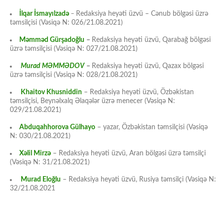
İlqar İsmayılzadə
–
Redaksiya heyəti üzvü – Cənub bölgəsi üzrə
təmsilçisi (Vəsiqə N: 026/21.08.2021)
Məmməd Gürşadoğlu
–
Redaksiya heyəti üzvü, Qarabağ bölgəsi
üzrə təmsilçisi (Vəsiqə N: 027/21.08.2021)
Murad MƏMMƏDOV
–
Redaksiya heyəti üzvü, Qazax bölgəsi
üzrə təmsilçisi (Vəsiqə N: 028/21.08.2021)
Khaitov Khusniddin
– Redaksiya heyəti üzvü, Özbəkistan
təmsilçisi, Beynəlxalq Əlaqələr üzrə menecer (Vəsiqə N:
029/21.08.2021)
Abduqahhorova Gülhayo
– yazar, Özbəkistan təmsilçisi (Vəsiqə
N: 030/21.08.2021)
Xəlil Mirzə
– Redaksiya heyəti üzvü, Aran bölgəsi üzrə təmsilçi
(Vəsiqə N: 31/21.08.2021)
Murad Eloğlu
– Redaksiya heyəti üzvü, Rusiya təmsilçi (Vəsiqə N:
32/21.08.2021