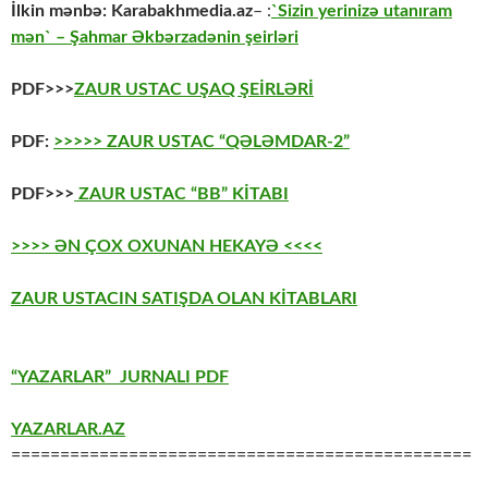
İlkin mənbə:
Karabakhmedia.az
– :
`Sizin yerinizə utanıram
mən` – Şahmar Əkbərzadənin şeirləri
PDF>>>
ZAUR USTAC UŞAQ ŞEİRLƏRİ
PDF:
>>>>> ZAUR USTAC “QƏLƏMDAR-2”
PDF>>>
ZAUR USTAC “BB” KİTABI
>>>> ƏN ÇOX OXUNAN HEKAYƏ <<<<
ZAUR USTACIN SATIŞDA OLAN KİTABLARI
“YAZARLAR” JURNALI PDF
YAZARLAR.AZ
===============================================