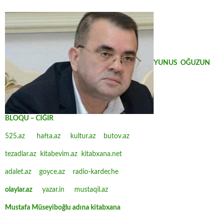
YUNUS OĞUZUN
BLOQU – CIĞIR
525.az
hafta.az
kultur.az
butov.az
tezadlar.az
kitabevim.az
kitabxana.net
adalet.az
goyce.az
radio-kardeche
olaylar.az
yazar.in
mustaqil.az
Mustafa Müseyiboğlu adına kitabxana