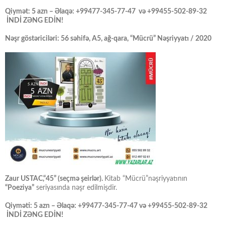
Qiymət: 5 azn – Əlaqə: +99477-345-77-47 və +99455-502-89-32
İNDİ ZƏNG EDİN!
Nəşr göstəriciləri: 56 səhifə, A5, ağ-qara, “Mücrü” Nəşriyyatı / 2020
Zaur USTAC,“45” (seçmə şeirlər).
Kitab “Mücrü”nəşriyyatının
“Poeziya”
seriyasında nəşr edilmişdir.
Qiyməti: 5 azn – Əlaqə: +99477-345-77-47 və +99455-502-89-32
İNDİ ZƏNG EDİN!