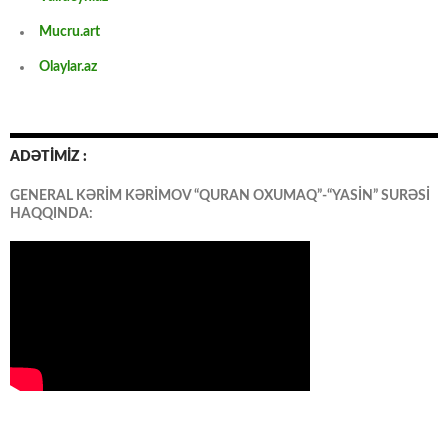
Mucru.art
Olaylar.az
ADƏTİMİZ :
GENERAL KƏRİM KƏRİMOV “QURAN OXUMAQ”-“YASİN” SURƏSİ
HAQQINDA: