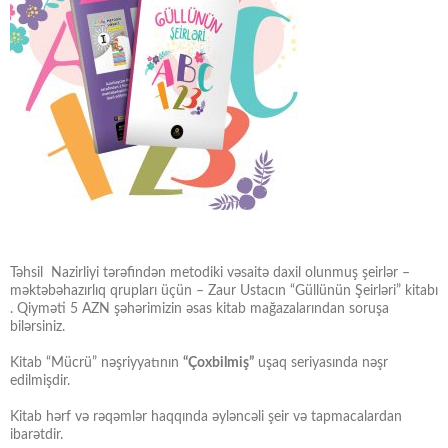
Təhsil Nazirliyi tərəfindən metodiki vəsaitə daxil olunmuş şeirlər –
məktəbəhazırlıq qrupları üçün – Zaur Ustacın “Güllünün Şeirləri” kitabı
. Qiyməti 5 AZN şəhərimizin əsas kitab mağazalarından soruşa
bilərsiniz.
Kitab “Mücrü” nəşriyyatının
“Çoxbilmiş”
uşaq seriyasında nəşr
edilmişdir.
Kitab hərf və rəqəmlər haqqında əyləncəli şeir və tapmacalardan
ibarətdir.