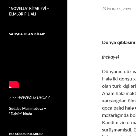
“NOVELLA” KİTAB EVİ –
İYUN 11, 2023
ELMLƏR FİLİALI
SATIŞDA OLAN KİTAB:
Dünya qibləsini 
(hekayə)
Dünyanın düz va
Hələ iki qonşu 
olan türk kişilə
Anam hələ məkt
>>>>WWW.USTAC.AZ
xərçəngdən ölm
qoca palıd hələ
Südabə Məmmədova –
“Debüt” kitabı
məzarlığında boş
Kəndimizin ermə
sürüşməmişdi. Ə
BU XÜSUSİ KİTABDIR: