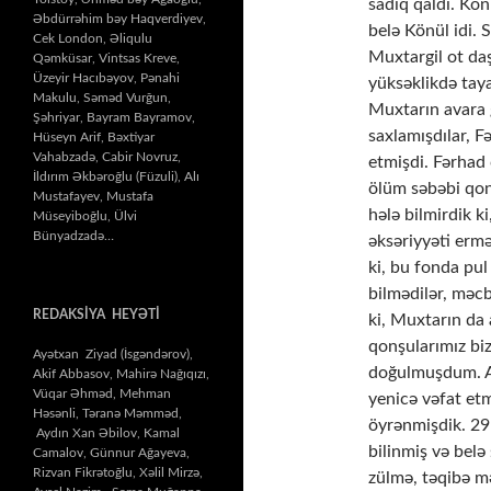
sadiq qaldı. Kö
Əbdürrəhim bəy Haqverdiyev,
belə Könül idi. 
Cek London, Əliqulu
Muxtargil ot da
Qəmküsar, Vintsas Kreve,
Üzeyir Hacıbəyov, Pənahi
yüksəklikdə tay
Makulu, Səməd Vurğun,
Muxtarın avara 
Şəhriyar, Bayram Bayramov,
saxlamışdılar, F
Hüseyn Arif, Bəxtiyar
Vahabzadə, Cabir Novruz,
etmişdi. Fərhad 
İldırım Əkbəroğlu (Füzuli), Alı
ölüm səbəbi qon
Mustafayev, Mustafa
hələ bilmirdik k
Müseyiboğlu, Ülvi
Bünyadzadə…
əksəriyyəti erm
ki, bu fonda pu
bilmədilər, məcb
REDAKSİYA HEYƏTİ
ki, Muxtarın da 
qonşularımız bi
Ayətxan Ziyad (İsgəndərov),
doğulmuşdum. A
Akif Abbasov, Mahirə Nağıqızı,
Vüqar Əhməd, Mehman
yenicə vəfat et
Həsənli, Təranə Məmməd,
öyrənmişdik. 29
Aydın Xan Əbilov, Kamal
bilinmiş və belə
Camalov, Günnur Ağayeva,
Rizvan Fikrətoğlu, Xəlil Mirzə,
zülmə, təqibə m