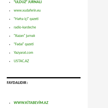
“ULDUZ” JURNALI
www.xudaferin.eu
“Həftə içi” qəzeti
radio-kardeche
“Xəzan” jurnalı
“Fədai” qəzeti
Yazyarat.com
USTAC.AZ
FAYDALIDIR :
WWW.KİTABEVİM.AZ