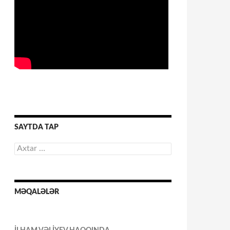
SAYTDA TAP
Axtarış:
MƏQALƏLƏR