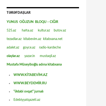
TƏRƏFDAŞLAR
YUNUS OĞUZUN BLOQU – CIĞIR
525.az
hafta.az
kultur.az
butov.az
tezadlar.az
kitabevim.az
kitabxana.net
adalet.az
goyce.az
radio-kardeche
olaylar.az
yazar.in
mustaqil.az
Mustafa Müseyiboğlu adına kitabxana
WWW.KİTABEVİM.AZ
WWW.BEYDEMİR.RU
“Ədəbi ovqat” jurnalı
Edebiyyatqazeti.az