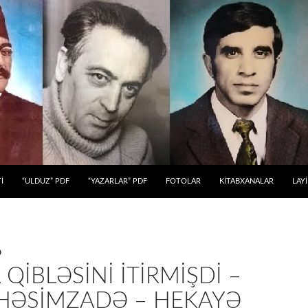
 KEÇ
İ
“ULDUZ” PDF
“YAZARLAR” PDF
FOTOLAR
KİTABXANALAR
LAY
Ə
QIBLƏSINI ITIRMIŞDI –
 HƏŞIMZADƏ – HEKAYƏ