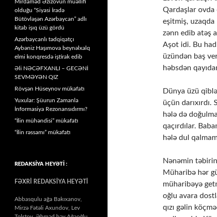
Mirdaməd Əzizovun müəllifi
Qardaşlar ovda d
olduğu “Siyasi İradə
Bütövləşən Azərbaycan” adlı
eşitmiş, uzaqda
kitab işıq üzü gördü
zənn edib atəş a
Azərbaycanlı tədqiqatçı
Aşot idi. Bu had
Aybəniz Haşımova beynəlxalq
üzündən baş verm
elmi konqresdə iştirak edib
həbsdən qayıd
Əli NƏCƏFXANLI – GECƏNİ
SEVMƏYƏN QIZ
Rövşən Hüseynov mükafatı
Dünya üzü qibl
Yuxular: Şüurun Zamanla
üçün darıxırdı.
İnformasiya Rezonansıdırmı?
hələ də doğulma
“İlin mühəndisi” mükafatı
qaçırdılar. Bab
“İlin rəssamı” mükafatı
hələ dul qalmamı
Nənəmin təbirinc
REDAKSİYA HEYƏTİ :
Müharibə hər gü
FƏXRİ REDAKSİYA HEYƏTİ
müharibəyə getm
oğlu avara dostl
Abbasqulu ağa Bakıxanov,
qızı gəlin köçm
Mirzə Fətəli Axundov, Lev
Tolstoy, Əhməd bəy Ağaoğlu,