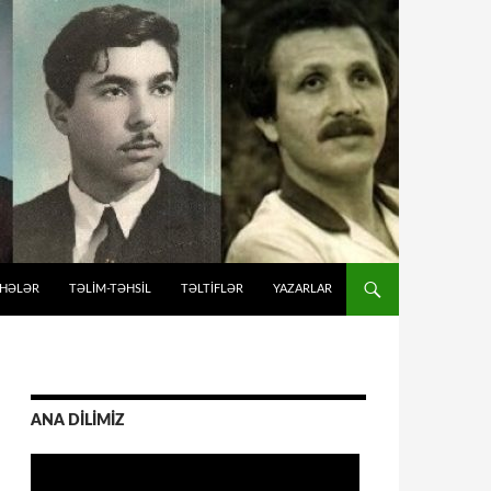
İHƏLƏR
TƏLIM-TƏHSIL
TƏLTİFLƏR
YAZARLAR
ANA DİLİMİZ