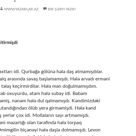
WWW.YAZARLAR.AZ
BIR ŞƏRH YAZIN
itirmişdi
xtları idi. Qurbağa gölünə hələ daş atmamışdılar.
xalq arasında savaş başlamamışdı. Hələ arvadı erməni
ri təlaş keçirmirdilər. Hələ mən doğulmamışdım.
əb oxuyurdu, atam hələ subay idi. Babam
əmiş, nənəm hələ dul qalmamışdı. Kəndimizdəki
 utandığından ölüb yerə girməmişdi. Hələ kənd
 yerlər çox idi. Mollaların sayı artmamışdı.
ni məzarlığı olan tərəfində hələ torpaq
mimgilin biçənəyi hələ daşla dolmamışdı. Levon