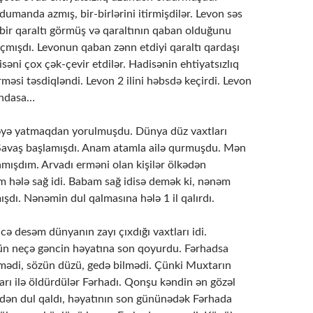
umanda azmış, bir-birlərini itirmişdilər. Levon səs
 bir qaraltı görmüş və qaraltının qaban olduğunu
çmışdı. Levonun qaban zənn etdiyi qaraltı qardaşı
isəni çox çək-çevir etdilər. Hadisənin ehtiyatsızlıq
əsi təsdiqləndi. Levon 2 ilini həbsdə keçirdi. Levon
andasa…
əyə yatmaqdan yorulmuşdu. Dünya düz vaxtları
 Savaş başlamışdı. Anam atamla ailə qurmuşdu. Mən
mışdım. Arvadı erməni olan kişilər ölkədən
am hələ sağ idi. Babam sağ idisə demək ki, nənəm
şdı. Nənəmin dul qalmasına hələ 1 il qalırdı.
ə desəm dünyanın zayı çıxdığı vaxtları idi.
n neçə gəncin həyatına son qoyurdu. Fərhadsa
ədi, sözün düzü, gedə bilmədi. Çünki Muxtarın
arı ilə öldürdülər Fərhadı. Qonşu kəndin ən gözəl
ədən dul qaldı, həyatının son gününədək Fərhada