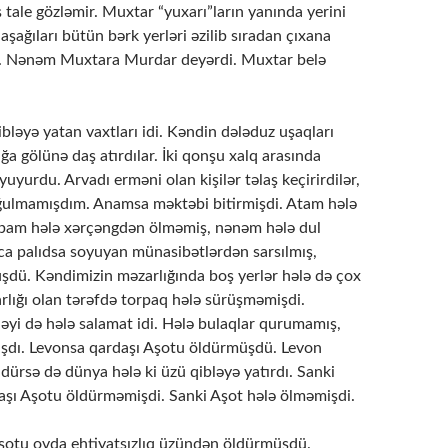
 tale gözləmir. Muxtar “yuxarı”ların yanında yerini
şağıları bütün bərk yerləri əzilib sıradan çıxana
ş. Nənəm Muxtara Murdar deyərdi. Muxtar belə
ləyə yatan vaxtları idi. Kəndin dələduz uşaqları
a gölünə daş atırdılar. İki qonşu xalq arasında
uyurdu. Arvadı erməni olan kişilər təlaş keçirirdilər,
ulmamışdım. Anamsa məktəbi bitirmişdi. Atam hələ
abam hələ xərçəngdən ölməmiş, nənəm hələ dul
a palıdsa soyuyan münasibətlərdən sarsılmış,
ü. Kəndimizin məzarlığında boş yerlər hələ də çox
rlığı olan tərəfdə torpaq hələ sürüşməmişdi.
əyi də hələ salamat idi. Hələ bulaqlar qurumamış,
şdı. Levonsa qardaşı Aşotu öldürmüşdü. Levon
dürsə də dünya hələ ki üzü qibləyə yatırdı. Sanki
aşı Aşotu öldürməmişdi. Sanki Aşot hələ ölməmişdi.
şotu ovda ehtiyatsızlıq üzündən öldürmüşdü.