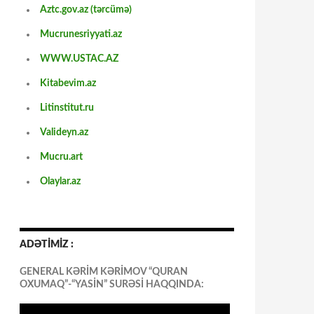
Aztc.gov.az (tərcümə)
Mucrunesriyyati.az
WWW.USTAC.AZ
Kitabevim.az
Litinstitut.ru
Valideyn.az
Mucru.art
Olaylar.az
ADƏTİMİZ :
GENERAL KƏRİM KƏRİMOV “QURAN
OXUMAQ”-“YASİN” SURƏSİ HAQQINDA: