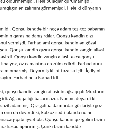
otu öldürməmişdi. Hələ bulaqlar qurumamışdı.
uraqlığın ən zalımını görməmişdi. Hələ ki dünyanın
ın idi. Qonşu kənddə bir neçə adam tez-tez babamın
minin qarasına danışırdılar. Qonşu kəndin qızı
nül vermişdi, Fərhad əmi qonşu kəndin ən gözəl
uşdu. Qonşu kəndin qızını qonşu kəndin zəngin ailəsi
təyirdi. Qonşu kəndin zəngin ailəsi təkcə qonşu
tına yox, öz camaatına da zülm edirdi. Fərhad atını
 minməzmiş. Deyərmiş ki, at təzə su içib. İçdiyini
əyim. Fərhad belə Fərhad idi.
i, qonşu kəndin zəngin ailəsinin ağsaqqalı Muxtarın
 idi. Ağsaqqallığı bacarmazdı. Nənəm deyərdi ki,
azil adammış. Qız-gəlinə də murdar gözləriylə göz
 onu da deyərdi ki, kolxoz sədri olanda nolar,
nacaq-qabiliyyət ola. Qonşu kəndin qız-gəlini bizim
ninə həsəd aparırmış. Çünki bizim kənddə