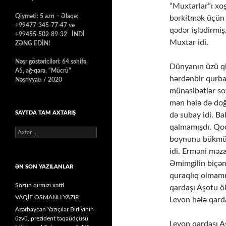
“Muxtarlar”ı xoş
Qiyməti: 5 azn – Əlaqə:
bərkitmək üçün a
+99477-345-77-47 və
qədər işlədirmi
+99455-502-89-32 İNDİ
Muxtar idi.
ZƏNG EDİN!
Nəşr göstəriciləri: 64 səhifə,
Dünyanın üzü qib
A5, ağ-qara, “Mücrü”
hərdənbir qurbağ
Nəşriyyatı / 2020
münasibətlər soy
mən hələ də doğ
SAYTDA TAM AXTARIŞ
də subay idi. B
qalmamışdı. Qoc
Axtarış:
boynunu bükmüşd
idi. Erməni məza
Əmimgilin biçən
ƏN SON YAZILANLAR
quraqlıq olmamı
Sözün qırmızı xətti
qardaşı Aşotu öl
VAQİF OSMANLI YAZIR
Levon hələ qard
Azərbaycan Yazıçılar Birliyinin
üzvü, prezident təqaüdçüsü
Levon qardaşı A