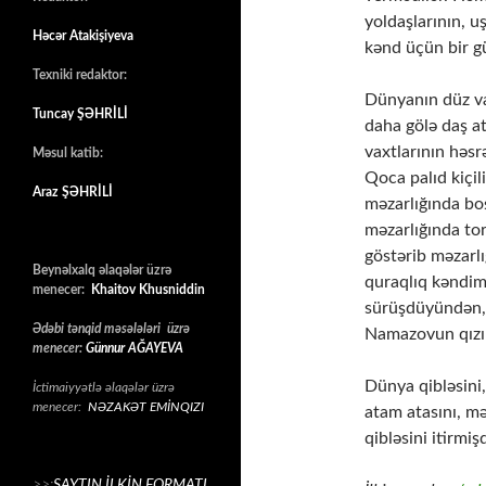
yoldaşlarının, uş
Həcər Atakişiyeva
kənd üçün bir gü
Texniki redaktor:
Dünyanın düz va
Tuncay ŞƏHRİLİ
daha gölə daş a
vaxtlarının həsr
Məsul katib:
Qoca palıd kiçil
Araz ŞƏHRİLİ
məzarlığında bo
məzarlığında to
göstərib məzarl
Beynəlxalq əlaqələr üzrə
quraqlıq kəndim
menecer:
Khaitov Khusniddin
sürüşdüyündən, 
Ədəbi tənqid məsələləri üzrə
Namazovun qızı
menecer:
Günnur AĞAYEVA
Dünya qibləsini
İctimaiyyətlə əlaqələr üzrə
menecer:
NƏZAKƏT EMİNQIZI
atam atasını, mə
qibləsini itirmişd
>>:
SAYTIN İLKİN FORMATI