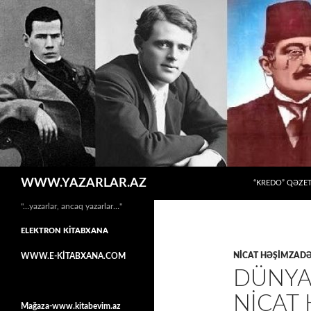
MÜHTƏVIYYATA
Axtar
WWW.YAZARLAR.AZ
“KREDO” QƏZET
"…yazarlar, ancaq yazarlar…"
ELEKTRON KİTABXANA
NICAT HƏŞIMZAD
WWW.E-KİTABXANA.COM
DÜNYA 
NICAT
Mağaza-www.kitabevim.az