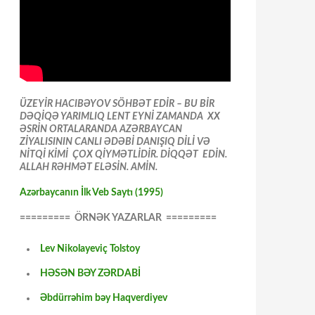
ÜZEYİR HACIBƏYOV SÖHBƏT EDİR – BU BİR
DƏQİQƏ YARIMLIQ LENT EYNİ ZAMANDA XX
ƏSRİN ORTALARANDA AZƏRBAYCAN
ZİYALISININ CANLI ƏDƏBİ DANIŞIQ DİLİ VƏ
NİTQİ KİMİ ÇOX QİYMƏTLİDİR. DİQQƏT EDİN.
ALLAH RƏHMƏT ELƏSİN. AMİN.
Azərbaycanın İlk Veb Saytı (1995)
========= ÖRNƏK YAZARLAR =========
Lev Nikolayeviç Tolstoy
HƏSƏN BƏY ZƏRDABİ
Əbdürrəhim bəy Haqverdiyev