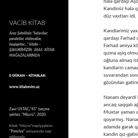
hələ qardaşı Aş
Kəndimiz hələ q
düz vaxtları idi.
VACIB KITAB
Kəndlərimiz yax
Araz Şəhrilinin “Səfəvilər:
qardaşı Fərhad ə
paralellər, ehtimallar,
həqiqətlər…” kitabı –
Fərhad əmiyə kö
ŞƏHƏRİMİZİN ƏSAS KİTAB
qızına aşiq olm
MAĞAZALARINDA
oğluna almaq is
kəndlərin camaa
suvarandan sonra
E-DÜKAN – KİTABLAR:
gözündən gətirm
www.kitabevim.az
Nənəm deyərdi k
ancaq saqqalı ağ
Zaur USTAC,“45” (seçmə
Muxtar yaman əz
şeirlər), “Mücrü”, 2020.
qoyarmış. Nənəm
Kitab “Mücrü”nəşriyyatının
adamda gərək qa
“Poeziya”
seriyasında nəşr
kəndin qız-gəli
edilmişdir.