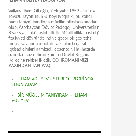
İLHAM VƏLİYEV HAQQINDA
Vəliyev İlham Əli oğlu, 7 oktyabr 1959 –cu ildə
Tovuzu rayonunun Əlibəyi (yəqin ki, bu kəndi
hamı tanıyır) kəndində müəllim ailəsində anadan
olub. Azərbaycan Dövlət Pedoqoji Universitetinin
Riyaziyyat fakültəsini bitirib. Müəllimliklə başladığı
fəaliyyəti dövründə indiyə qədər bir çox təhsil
müəssisələrində müxtəlif vəzifələrdə çalışıb.
İqtisad elmləri namizədi, dosentdir. Hal-hazırda
özündən söz etdirən Şamaxı Dövlət Regional
Kollecinə rəhbərlik edir.
QƏHRƏMANIMIZI
YAXINDAN TANIYAQ:
İLHAM VƏLİYEV – STEREOTİPLƏRİ YOX
EDƏN ADAM
BİR MÜƏLLİM TANIYIRAM – İLHAM
VƏLİYEV