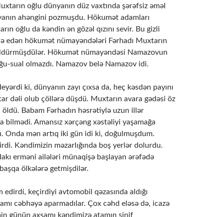
uxtarın oğlu dünyanın düz vaxtında şərəfsiz əməl
yanın ahəngini pozmuşdu. Hökumət adamları
arın oğlu da kəndin ən gözəl qızını sevir. Bu gizli
adə edən hökumət nümayəndələri Fərhadı Muxtarın
ə öldürmüşdülər. Hökumət nümayəndəsi Namazovun
rğu-sual olmazdı. Namazov belə Namazov idi.
yərdi ki, dünyanın zayı çıxsa da, heç kəsdən payını
ar dəli olub çöllərə düşdü. Muxtarın avara gədəsi öz
 öldü. Babam Fərhadın həsrətiylə uzun illər
a bilmədi. Amansız xərçəng xəstəliyi yaşamağa
 Onda mən artıq iki gün idi ki, doğulmuşdum.
rdi. Kəndimizin məzarlığında boş yerlər dolurdu.
ı erməni ailələri münaqişə başlayan ərəfədə
başqa ölkələrə getmişdilər.
edirdi, keçirdiyi avtomobil qəzasında aldığı
tamı cəbhəyə aparmadılar. Çox cəhd eləsə də, icazə
in günün axşamı kəndimizə atamın sinif