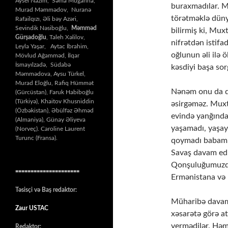
Aysel Nazim, Səma Muğanna,
buraxmadılar. M
Murad Məmmədov, Nuranə
törətməklə dün
Rafailqızı, Əli bəy Azəri,
Sevindik Nəsiboğlu,
Məmməd
bilirmiş ki, Muxt
Gürşadoğlu
, Taleh Xəlilov,
nifrətdən istif
Leyla Yaşar, Aytac İbrahim,
oğlunun əli il
Mövlud Ağamməd, İlqar
İsmayılzadə, Südabə
kəsdiyi başa so
Məmmədova, Aysu Türkel,
Murad Eloğlu, Rafiq Hümmət
Nənəm onu da de
(Gürcüstan), Faruk Habiboğlu
(Türkiyə), Khaitov Khusniddin
əsirgəməz. Muxt
(Özbəkistan), Əbülfəz Əhməd
evində yanğında
(Almaniya), Günay Əliyeva
yaşamadı, yaşay
(Norveç). Caroline Laurent
Turunc (Fransa).
qoymadı babamı.
Savaş davam edi
Qonşuluğumuzdak
=====================
Ermənistana və 
Təsisçi və Baş redaktor:
Müharibə davam 
Zaur USTAC
xəsarətə görə a
vermədilər. Həm
Redaktor: