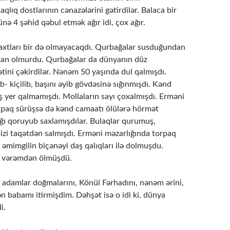
aqlıq dostlarının cənazələrini gətirdilər. Balaca bir
nə 4 şəhid qəbul etmək ağır idi, çox ağır.
xtları bir də olmayacaqdı. Qurbağalar susduğundan
tan olmurdu. Qurbağalar da dünyanın düz
ətini çəkirdilər. Nənəm 50 yaşında dul qalmışdı.
ib- kiçilib, başını əyib gövdəsinə sığınmışdı. Kənd
ş yer qalmamışdı. Mollaların sayı çoxalmışdı. Erməni
rpaq sürüşsə də kənd camaatı ölülərə hörmət
ığı qoruyub saxlamışdılar. Bulaqlar qurumuş,
izi taqətdən salmışdı. Erməni məzarlığında torpaq
əmimgilin biçənəyi daş qalıqları ilə dolmuşdu.
 vərəmdən ölmüşdü.
, adamlar doğmalarını, Könül Fərhadını, nənəm ərini,
n babamı itirmişdim. Dəhşət isə o idi ki, dünya
i.