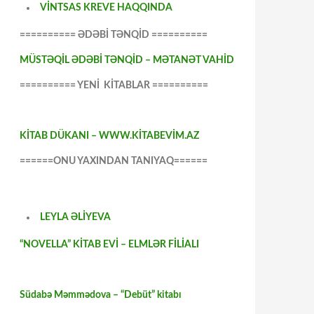
VİNTSAS KREVE HAQQINDA
========== ƏDƏBİ TƏNQİD ==========
MÜSTƏQİL ƏDƏBİ TƏNQİD – MƏTANƏT VAHİD
========== YENİ KİTABLAR ==========
KİTAB DÜKANI – WWW.KİTABEVİM.AZ
======ONU YAXINDAN TANIYAQ======
LEYLA ƏLİYEVA
“NOVELLA” KİTAB EVİ – ELMLƏR FİLİALI
Südabə Məmmədova – “Debüt” kitabı