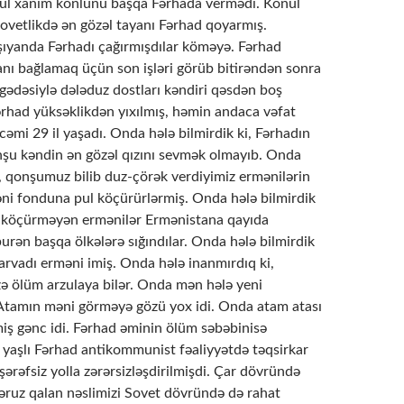
nül xanım könlünü başqa Fərhada vermədi. Könül
Sovetlikdə ən gözəl tayanı Fərhad qoyarmış.
şıyanda Fərhadı çağırmışdılar köməyə. Fərhad
anı bağlamaq üçün son işləri görüb bitirəndən sonra
gədəsiylə dələduz dostları kəndiri qəsdən boş
ərhad yüksəklikdən yıxılmış, həmin andaca vəfat
cəmi 29 il yaşadı. Onda hələ bilmirdik ki, Fərhadın
şu kəndin ən gözəl qızını sevmək olmayıb. Onda
i, qonşumuz bilib duz-çörək verdiyimiz ermənilərin
əni fonduna pul köçürürlərmiş. Onda hələ bilmirdik
l köçürməyən ermənilər Ermənistana qayıda
urən başqa ölkələrə sığındılar. Onda hələ bilmirdik
arvadı erməni imiş. Onda hələ inanmırdıq ki,
zə ölüm arzulaya bilər. Onda mən hələ yeni
tamın məni görməyə gözü yox idi. Onda atam atası
miş gənc idi. Fərhad əminin ölüm səbəbinisə
 yaşlı Fərhad antikommunist fəaliyyətdə təqsirkar
 şərəfsiz yolla zərərsizləşdirilmişdi. Çar dövründə
əruz qalan nəslimizi Sovet dövründə də rahat