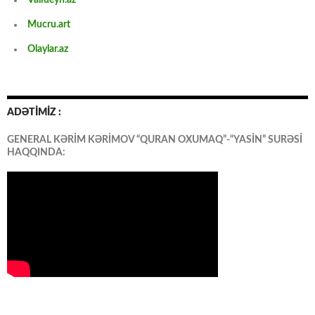
Valideyn.az
Mucru.art
Olaylar.az
ADƏTİMİZ :
GENERAL KƏRİM KƏRİMOV “QURAN OXUMAQ”-“YASİN” SURƏSİ
HAQQINDA: