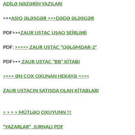
ADİLƏ NƏZƏRİN YAZILARI
>>>
AŞIQ ƏLƏSGƏR
>>>DƏDƏ ƏLƏSGƏR
PDF>>>
ZAUR USTAC UŞAQ ŞEİRLƏRİ
PDF:
>>>>> ZAUR USTAC “QƏLƏMDAR-2”
PDF>>>
ZAUR USTAC “BB” KİTABI
>>>> ƏN ÇOX OXUNAN HEKAYƏ <<<<
ZAUR USTACIN SATIŞDA OLAN KİTABLARI
> > > > MÜTLƏQ OXUYUNN !!!
“YAZARLAR” JURNALI PDF