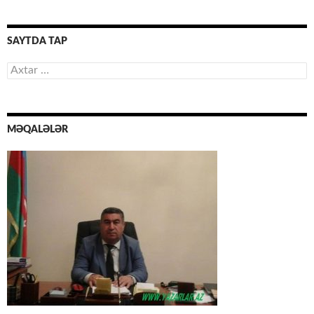
SAYTDA TAP
Axtarış:
MƏQALƏLƏR