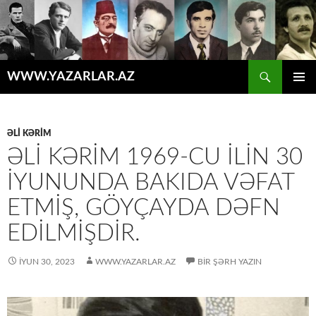
Axtar
WWW.YAZARLAR.AZ
MÜHTƏVIYYATA
ƏSAS
KEÇ
MENYU
ƏLI KƏRIM
ƏLI KƏRIM 1969-CU ILIN 30
IYUNUNDA BAKIDA VƏFAT
ETMIŞ, GÖYÇAYDA DƏFN
EDILMIŞDIR.
İYUN 30, 2023
WWW.YAZARLAR.AZ
BIR ŞƏRH YAZIN