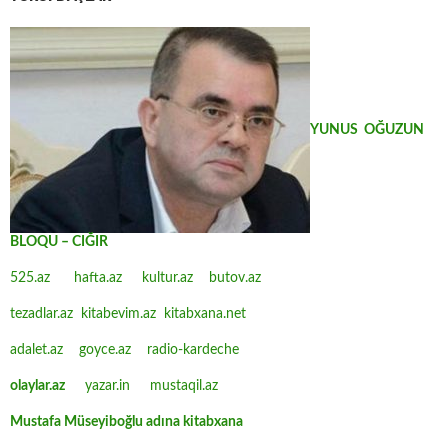
YUNUS OĞUZUN
BLOQU – CIĞIR
525.az
hafta.az
kultur.az
butov.az
tezadlar.az
kitabevim.az
kitabxana.net
adalet.az
goyce.az
radio-kardeche
olaylar.az
yazar.in
mustaqil.az
Mustafa Müseyiboğlu adına kitabxana