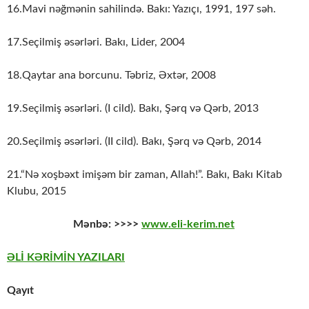
16.Mavi nəğmənin sahilində. Bakı: Yazıçı, 1991, 197 səh.
17.Seçilmiş əsərləri. Bakı, Lider, 2004
18.Qaytar ana borcunu. Təbriz, Əxtər, 2008
19.Seçilmiş əsərləri. (I cild). Bakı, Şərq və Qərb, 2013
20.Seçilmiş əsərləri. (II cild). Bakı, Şərq və Qərb, 2014
21.“Nə xoşbəxt imişəm bir zaman, Allah!”. Bakı, Bakı Kitab
Klubu, 2015
Mənbə: >>>>
www.eli-kerim.net
ƏLİ KƏRİMİN YAZILARI
Qayıt