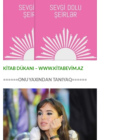
KİTAB DÜKANI – WWW.KİTABEVİM.AZ
======ONU YAXINDAN TANIYAQ======