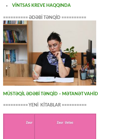
VİNTSAS KREVE HAQQINDA
========== ƏDƏBİ TƏNQİD ==========
MÜSTƏQİL ƏDƏBİ TƏNQİD – MƏTANƏT VAHİD
========== YENİ KİTABLAR ==========