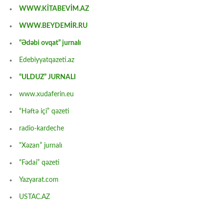
WWW.KİTABEVİM.AZ
WWW.BEYDEMİR.RU
“Ədəbi ovqat” jurnalı
Edebiyyatqazeti.az
“ULDUZ” JURNALI
www.xudaferin.eu
“Həftə içi” qəzeti
radio-kardeche
“Xəzan” jurnalı
“Fədai” qəzeti
Yazyarat.com
USTAC.AZ