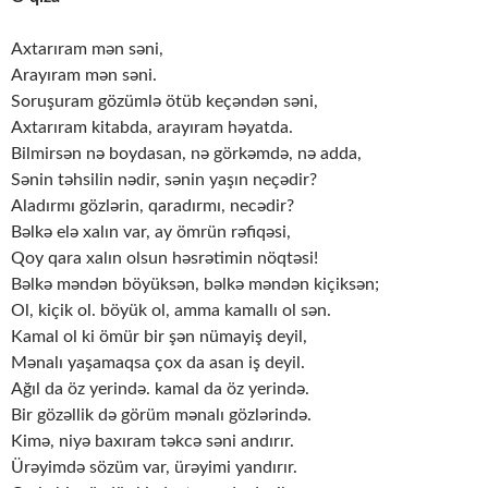
Axtarıram mən səni,
Arayıram mən səni.
Soruşuram gözümlə ötüb keçəndən səni,
Axtarıram kitabda, arayıram həyatda.
Bilmirsən nə boydasan, nə görkəmdə, nə adda,
Sənin təhsilin nədir, sənin yaşın neçədir?
Aladırmı gözlərin, qaradırmı, necədir?
Bəlkə elə xalın var, ay ömrün rəfiqəsi,
Qoy qara xalın olsun həsrətimin nöqtəsi!
Bəlkə məndən böyüksən, bəlkə məndən kiçiksən;
Ol, kiçik ol. böyük ol, amma kamallı ol sən.
Kamal ol ki ömür bir şən nümayiş deyil,
Mənalı yaşamaqsa çox da asan iş deyil.
Ağıl da öz yerində. kamal da öz yerində.
Bir gözəllik də görüm mənalı gözlərində.
Kimə, niyə baxıram təkcə səni andırır.
Ürəyimdə sözüm var, ürəyimi yandırır.