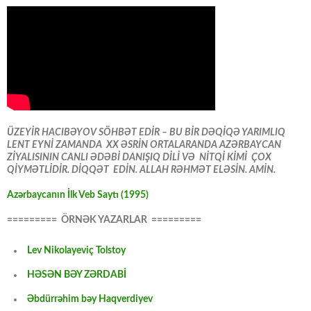
ÜZEYİR HACIBƏYOV SÖHBƏT EDİR – BU BİR DƏQİQƏ YARIMLIQ
LENT EYNİ ZAMANDA XX ƏSRİN ORTALARANDA AZƏRBAYCAN
ZİYALISININ CANLI ƏDƏBİ DANIŞIQ DİLİ VƏ NİTQİ KİMİ ÇOX
QİYMƏTLİDİR. DİQQƏT EDİN. ALLAH RƏHMƏT ELƏSİN. AMİN.
Azərbaycanın İlk Veb Saytı (1995)
========= ÖRNƏK YAZARLAR =========
Lev Nikolayeviç Tolstoy
HƏSƏN BƏY ZƏRDABİ
Əbdürrəhim bəy Haqverdiyev