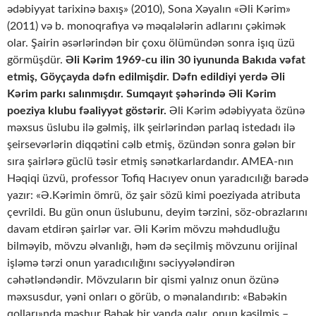
ədəbiyyat tarixinə baxış» (2010), Sona Xəyalın «Əli Kərim»
(2011) və b. monoqrafiya və məqalələrin adlarını çəkimək
olar. Şairin əsərlərindən bir çoxu ölümündən sonra işıq üzü
görmüşdür.
Əli Kərim 1969-cu ilin 30 iyununda Bakıda vəfat
etmiş, Göyçayda dəfn edilmişdir. Dəfn edildiyi yerdə Əli
Kərim parkı salınmışdır. Sumqayıt şəhərində Əli Kərim
poeziya klubu fəaliyyət göstərir.
Əli Kərim ədəbiyyata özünə
məxsus üslubu ilə gəlmiş, ilk şeirlərindən parlaq istedadı ilə
şeirsevərlərin diqqətini cəlb etmiş, özündən sonra gələn bir
sıra şairlərə güclü təsir etmiş sənətkarlardandır. AMEA-nın
Həqiqi üzvü, professor Tofiq Hacıyev onun yaradıcılığı barədə
yazır: «Ə.Kərimin ömrü, öz şair sözü kimi poeziyada atributa
çevrildi. Bu gün onun üslubunu, deyim tərzini, söz-obrazlarını
davam etdirən şairlər var. Əli Kərim mövzu məhdudluğu
bilməyib, mövzu əlvanlığı, həm də seçilmiş mövzunu orijinal
işləmə tərzi onun yaradıcılığını səciyyələndirən
cəhətləndəndir. Mövzuların bir qismi yalnız onun özünə
məxsusdur, yəni onları o görüb, o mənalandırıb: «Babəkin
qolları»nda məşhur Babək bir yanda qalır, onun kəsilmiş –