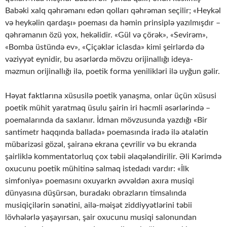
Babəki xalq qəhrəmanı edən qolları qəhrəman seçilir; «Heykəl
və heykəlin qardaşı» poeması da həmin prinsiplə yazılmışdır –
qəhrəmanın özü yox, hekəlidir. «Gül və çörək», «Sevirəm»,
«Bomba üstündə ev», «Çiçəklər iclasda» kimi şeirlərdə də
vəziyyət eynidir, bu əsərlərdə mövzu orijinallığı ideya-
məzmun orijinallığı ilə, poetik forma yenilikləri ilə uyğun gəlir.
Həyat faktlarına xüsusilə poetik yanaşma, onlar üçün xüsusi
poetik mühit yaratmaq üsulu şairin iri həcmli əsərlərində –
poemalarında da saxlanır. İdman mövzusunda yazdığı «Bir
santimetr haqqında ballada» poemasında iradə ilə ətalətin
mübarizəsi gözəl, şairanə ekrana çevrilir və bu ekranda
şairliklə kommentatorluq çox təbii əlaqələndirilir. Əli Kərimdə
oxucunu poetik mühitinə salmaq istedadı vardır: «İlk
simfoniya» poemasını oxuyarkn əvvəldən axıra musiqi
dünyasına düşürsən, buradakı obrazların timsalında
musiqiçilərin sənətini, ailə-məişət ziddiyyətlərini təbii
lövhələrlə yaşayırsan, şair oxucunu musiqi salonundan