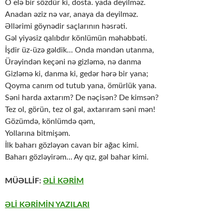
O elə bir sözdür ki, dosta. yada deyilməz.
Anadan əziz nə var, anaya da deyilməz.
Əllərimi göynədir saçlarının həsrəti.
Gəl yiyəsiz qalıbdır könlümün məhəbbəti.
İşdir üz-üzə gəldik… Onda məndən utanma,
Ürəyindən keçəni nə gizləmə, nə danma
Gizləmə ki, danma ki, gedər hərə bir yana;
Qoyma canım od tutub yana, ömürlük yana.
Səni harda axtarım? De nəçisən? De kimsən?
Tez ol, görün, tez ol gəl, axtarıram səni mən!
Gözümdə, könlümdə qəm,
Yollarına bitmişəm.
İlk baharı gözləyən cavan bir ağac kimi.
Baharı gözləyirəm… Ay qız, gəl bahar kimi.
MÜƏLLİF:
ƏLİ KƏRİM
ƏLİ KƏRİMİN YAZILARI