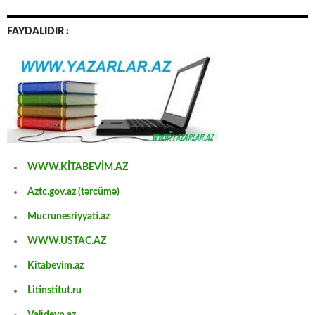
FAYDALIDIR :
WWW.KİTABEVİM.AZ
Aztc.gov.az (tərcümə)
Mucrunesriyyati.az
WWW.USTAC.AZ
Kitabevim.az
Litinstitut.ru