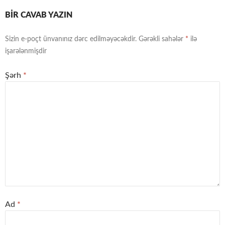
BIR CAVAB YAZIN
Sizin e-poçt ünvanınız dərc edilməyəcəkdir.
Gərəkli sahələr
*
ilə
işarələnmişdir
Şərh
*
Ad
*