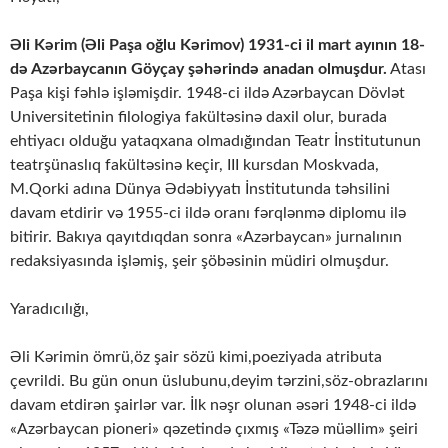
Əli Kərim (Əli Paşa oğlu Kərimov) 1931-ci il mart ayının 18-
də Azərbaycanın Göyçay şəhərində anadan olmuşdur.
Atası
Paşa kişi fəhlə işləmişdir. 1948-ci ildə Azərbaycan Dövlət
Universitetinin filologiya fakültəsinə daxil olur, burada
ehtiyacı olduğu yataqxana olmadığından Teatr İnstitutunun
teatrşünaslıq fakültəsinə keçir, III kursdan Moskvada,
M.Qorki adına Dünya Ədəbiyyatı İnstitutunda təhsilini
davam etdirir və 1955-ci ildə oranı fərqlənmə diplomu ilə
bitirir. Bakıya qayıtdıqdan sonra «Azərbaycan» jurnalının
redaksiyasında işləmiş, şeir şöbəsinin müdiri olmuşdur.
Yaradıcılığı,
Əli Kərimin ömrü,öz şair sözü kimi,poeziyada atributa
çevrildi. Bu gün onun üslubunu,deyim tərzini,söz-obrazlarını
davam etdirən şairlər var. İlk nəşr olunan əsəri 1948-ci ildə
«Azərbaycan pioneri» qəzetində çıxmış «Təzə müəllim» şeiri