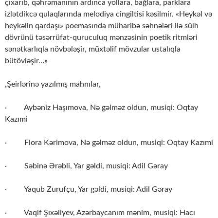
çıxarıb, qəhrəmanının ardınca yollara, bağlara, parklara
izlətdikcə qulaqlarında melodiya cingiltisi kəsilmir. «Heykəl və
heykəlin qardaşı» poemasında müharibə səhnələri ilə sülh
dövrünü təsərrüfat-quruculuq mənzəsinin poetik ritmləri
sənətkarlıqla növbələşir, müxtəlif mövzular ustalıqla
bütövləşir…»
,Şeirlərinə yazılmış mahnılar,
· Aybəniz Haşımova, Nə gəlməz oldun, musiqi: Oqtay
Kazımi
· Flora Kərimova, Nə gəlməz oldun, musiqi: Oqtay Kazımi
· Səbinə Ərəbli, Yar gəldi, musiqi: Adil Gəray
· Yaqub Zurufçu, Yar gəldi, musiqi: Adil Gəray
· Vaqif Şıxəliyev, Azərbaycanım mənim, musiqi: Hacı