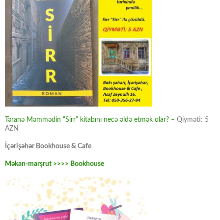
Təranə Məmmədin “Sirr” kitabını necə əldə etmək olar? –
Qiyməti: 5
AZN
İçərişəhər Bookhouse & Cafe
Məkan-marşrut >>>> Bookhouse