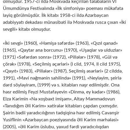
olmuşdur. 1957-ci ildə Moskvada keçirilən tələbələrin VI
Ümumdünya Festivalında «İlk simfoniya» poeması mükafata
layiq görülmüşdür. İlk kitabı 1958-ci ildə Azərbaycan
ədəbiyyatı dekadası münasibəti ilə Moskvada rusca çıxan «İki
sevgili» kitabı olmuşdur.
«İki sevgi» (1960), «Həmişə səfərdə» (1963), «Qızıl qanad»
(1965), «Qaytar ana borcunu» (1970), «Uşaqlar və ulduzlar»
(1971) «Səfərdən sonra» (1972), «Pillələr» (1978), «Gül və
çörək» (1978), «Seçilmiş əçərləri» (I cild, 1974, II cild 1975),
«Qayıt» (1983), «Pillələr» (1987), Seçilmiş əsərləri» (2 cilddə,
1991), «Mavi nəğmənin sahilində» (1991), «Neyləyim, şeirlə
dərd söyləyirəm, (1999) və s. kitabları nəşr edilmişdir. Ona
həsr edilmiş Feyzi Mustafayevin «Dinmə, ey kədər» (1986),
Elza Kərimin «Nə xoşbəxt imişəm», Altay Məmmədovun
«Tanıdığım Əli Kərim» xatirələr kitabları çapdan çıxmışdır.
Şairin bədii yaradıcılığının tədqiqinə həsr edilmiş Cavanşir
Yusiflinin «Azərbaycan poeziyasında Əli Kərim mərhələsi»
(2005), «Əli Kərim üslubu, yaxud fərdi yaradıcılıqdan