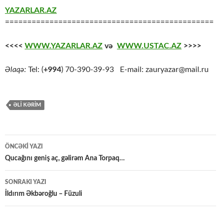
YAZARLAR.AZ
===============================================
<<<<
WWW.YAZARLAR.AZ
və
WWW.USTAC.AZ
>>>>
Əlaqə:
Tel: (
+994
) 70-390-39-93 E-mail: zauryazar@mail.ru
ƏLİ KƏRİM
Yazılar
ÖNCƏKI YAZI
üzrə
Qucağını geniş aç, gəlirəm Ana Torpaq…
naviqasiya
SONRAKI YAZI
İldırım Əkbəroğlu – Füzuli