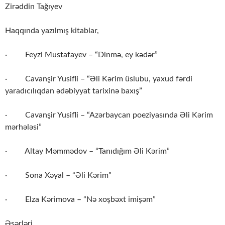
Zirəddin Tağıyev
Haqqında yazılmış kitablar,
· Feyzi Mustafayev – “Dinmə, ey kədər”
· Cavanşir Yusifli – “Əli Kərim üslubu, yaxud fərdi
yaradıcılıqdan ədəbiyyat tarixinə baxış”
· Cavanşir Yusifli – “Azərbaycan poeziyasında Əli Kərim
mərhələsi”
· Altay Məmmədov – “Tanıdığım Əli Kərim”
· Sona Xəyal – “Əli Kərim”
· Elza Kərimova – “Nə xoşbəxt imişəm”
Əsərləri,