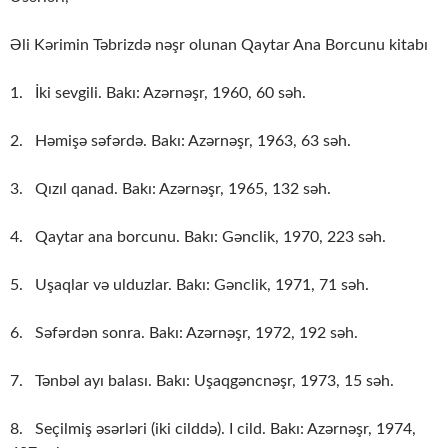
Əli Kərimin Təbrizdə nəşr olunan Qaytar Ana Borcunu kitabı
1. İki sevgili. Bakı: Azərnəşr, 1960, 60 səh.
2. Həmişə səfərdə. Bakı: Azərnəşr, 1963, 63 səh.
3. Qızıl qanad. Bakı: Azərnəşr, 1965, 132 səh.
4. Qaytar ana borcunu. Bakı: Gənclik, 1970, 223 səh.
5. Uşaqlar və ulduzlar. Bakı: Gənclik, 1971, 71 səh.
6. Səfərdən sonra. Bakı: Azərnəşr, 1972, 192 səh.
7. Tənbəl ayı balası. Bakı: Uşaqgəncnəşr, 1973, 15 səh.
8. Seçilmiş əsərləri (iki cilddə). I cild. Bakı: Azərnəşr, 1974,