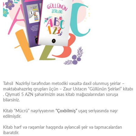
Təhsil Nazirliyi tərəfindən metodiki vəsaitə daxil olunmuş şeirlər –
məktəbəhazırlıq qrupları üçün – Zaur Ustacın “Güllünün Şeirləri” kitabı
. Qiyməti 5 AZN şəhərimizin əsas kitab mağazalarından soruşa
bilərsiniz.
Kitab “Mücrü” nəşriyyatının
“Çoxbilmiş”
uşaq seriyasında nəşr
edilmişdir.
Kitab hərf və rəqəmlər haqqında əyləncəli şeir və tapmacalardan
ibarətdir.