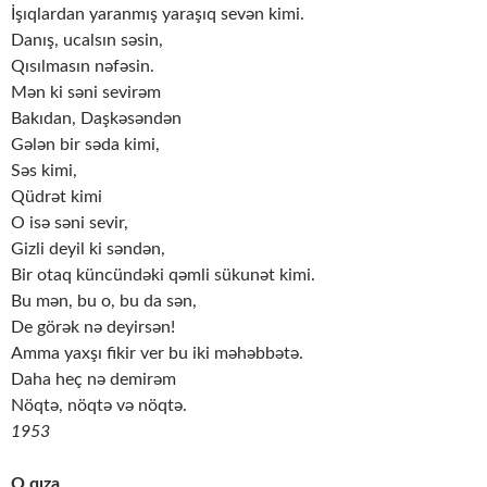
İşıqlardan yaranmış yaraşıq sevən kimi.
Danış, ucalsın səsin,
Qısılmasın nəfəsin.
Mən ki səni sevirəm
Bakıdan, Daşkəsəndən
Gələn bir səda kimi,
Səs kimi,
Qüdrət kimi
O isə səni sevir,
Gizli deyil ki səndən,
Bir otaq küncündəki qəmli sükunət kimi.
Bu mən, bu o, bu da sən,
De görək nə deyirsən!
Amma yaxşı fikir ver bu iki məhəbbətə.
Daha heç nə demirəm
Nöqtə, nöqtə və nöqtə.
1953
O qıza