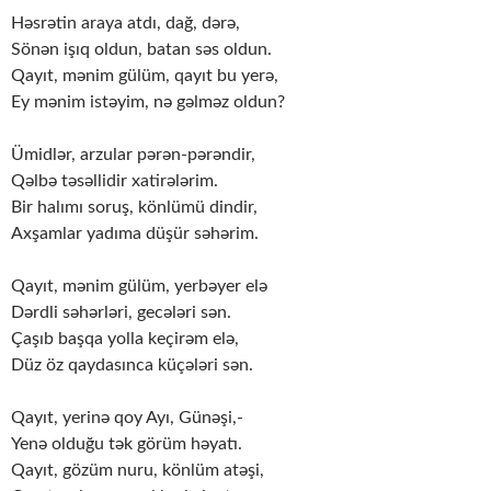
Həsrətin araya atdı, dağ, dərə,
Sönən işıq oldun, batan səs oldun.
Qayıt, mənim gülüm, qayıt bu yerə,
Ey mənim istəyim, nə gəlməz oldun?
Ümidlər, arzular pərən-pərəndir,
Qəlbə təsəllidir xatirələrim.
Bir halımı soruş, könlümü dindir,
Axşamlar yadıma düşür səhərim.
Qayıt, mənim gülüm, yerbəyer elə
Dərdli səhərləri, gecələri sən.
Çaşıb başqa yolla keçirəm elə,
Düz öz qaydasınca küçələri sən.
Qayıt, yerinə qoy Ayı, Günəşi,-
Yenə olduğu tək görüm həyatı.
Qayıt, gözüm nuru, könlüm atəşi,