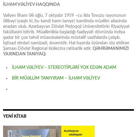
İLHAM VƏLİYEV HAQQINDA
Vəliyev İlham Əli oğlu, 7 oktyabr 1959 –cu ildə Tovuzu rayonunun
Əlibəyi (yəqin ki, bu kəndi hamı tanıyır) kəndində müəllim ailəsində
anadan olub. Azərbaycan Dövlət Pedoqoji Universitetinin Riyaziyyat
fakültəsini bitirib. Müəllimliklə başladığı fəaliyyəti dövründə indiyə
qədər bir çox təhsil müəssisələrində müxtəlif vəzifələrdə çalışıb.
İqtisad elmləri namizədi, dosentdir. Hal-hazırda özündən söz etdirən
Şamaxı Dövlət Regional Kollecinə rəhbərlik edir.
QƏHRƏMANIMIZI
YAXINDAN TANIYAQ:
İLHAM VƏLİYEV – STEREOTİPLƏRİ YOX EDƏN ADAM
BİR MÜƏLLİM TANIYIRAM – İLHAM VƏLİYEV
YENİ KİTAB