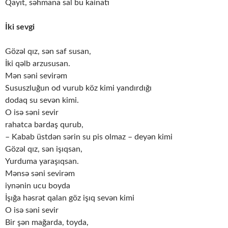
Qayıt, səhmana sal bu kainatı
İki sevgi
Gözəl qız, sən saf susan,
İki qəlb arzususan.
Mən səni sevirəm
Sususzluğun od vurub köz kimi yandırdığı
dodaq su sevən kimi.
O isə səni sevir
rahatca bardaş qurub,
– Kabab üstdən sərin su pis olmaz – deyən kimi
Gözəl qız, sən işıqsan,
Yurduma yaraşıqsan.
Mənsə səni sevirəm
iynənin ucu boyda
İşığa həsrət qalan göz işıq sevən kimi
O isə səni sevir
Bir şən mağarda, toyda,