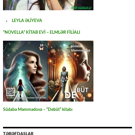
LEYLA ƏLİYEVA
“NOVELLA” KİTAB EVİ – ELMLƏR FİLİALI
Südabə Məmmədova – “Debüt” kitabı
TƏRƏFDAŞLAR