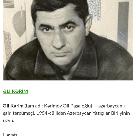
ƏLİ KƏRİM
Əli Kərim
(tam adı: Kərimov Əli Paşa oğlu) — azərbaycanlı
şair, tərcüməçi, 1954-cü ildən Azərbaycan Yazıçılar Birliyinin
üzvü.
Həyatı,