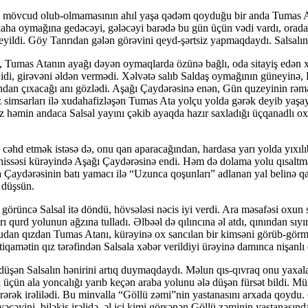
mövcud olub-olmamasının ahıl yaşa qədəm qoy­du­ğu bir anda Tumas Ata 
ra kaha oymağına gedəcəyi, gələcəyi barədə bu gün üçün vədi vardı, ora
ildi. Göy Tanrıdan gələn görəvini qeyd-şərtsiz yapmaqdaydı. Salsalın 
, Tumas Atanın ayağı dəyən oymaqlarda özünə bağlı, oda sitayiş edən x
idi, girəvəni əldən vermədi. Xəlvətə salıb Saldaş oymağının güneyinə, 
n çıxacağı anı gözlədi. Aşağı Çaydərəsinə enən, Gün quzeyinin rəməsi
 simsarları ilə xudahafizləşən Tumas Ata yolçu yolda gərək deyib yaşa
həmin andaca Salsal yayını çəkib ayaqda hazır saxladığı üç­qa­nad­lı 
cəhd etmək istəsə də, onu qan aparacağından, hardasa yarı yolda yıxılı
 hissəsi kürəyində Aşağı Çay­də­rə­sinə endi. Həm də dolama yolu qısalt
rta Çaydərəsinin batı yamacı ilə “Uzunca qoşunları” adlanan yal belinə 
 düşsün.
görüncə Salsal itə döndü, hövsələsi nəcis iyi verdi. Ara məsafəsi oxun s
arı qurd yolunun ağzına tulladı. Əlbəəl də qılıncına əl atdı, qınından sı
an qızdan Tu­mas Atanı, kürəyinə ox sancılan bir kimsəni görüb-gör­mə­
tiqamətin qız tərəfindən Salsala xəbər verildiyi ürəyinə damınca nişanlı 
üşən Salsalın hənirini artıq duymaqdaydı. Məlun qıs-qıvraq onu yaxalay
ək üçün ala yoncalığı yarıb keçən araba yolunu ələ düşən fürsət bildi. Mü
rərək irəlilədi. Bu minvalla “Göllü zəmi”nin yastanasını arxada qoydu. 
cəyini, biləkis irəlidə, əl içi kimi görsənən Göllü zəminin yasta­nasın