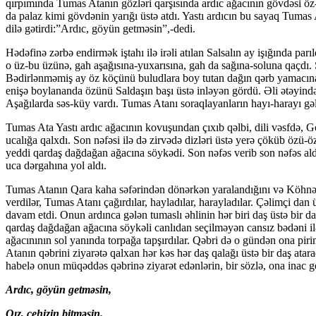
qırpımında Tumas Atanın gözləri qarşısında ardıc ağacının gövdəsi öz-
da palaz kimi gövdənin yarığı üstə atdı. Yastı ardıcın bu sayaq Tumas 
dilə gətirdi:”Ardıc, göyün getməsin”,-dedi.
Hədəfinə zərbə endirmək iştahı ilə irəli atılan Salsalın ay işığında par
o üz-bu üzünə, gah aşağısına-yu­xa­rı­sı­na, gah da sağına-soluna qaçdı
Bədirlənməmiş ay öz kö­çünü buludlara boy tutan dağın qərb yamacına s
enişə boylananda özünü Saldaşın başı üstə inləyən gördü. Əli ətəyind
Aşağılarda səs-küy vardı. Tumas Atanı soraq­la­yanların hayı-harayı gəli
Tumas Ata Yastı ardıc ağacının kovuşundan çıxıb qəlbi, dili vəsfdə, G
ucalığa qalxdı. Son nəfəsi ilə də zir­və­də dizləri üstə yerə çöküb özü-
yeddi qardaş dağ­dağan ağacına söykədi. Son nəfəs verib son nəfəs al
uca dərgahına yol aldı.
Tumas Atanın Qara kaha səfərindən dönərkən yaralan­dı­ğını və Köhnə qa
verdilər, Tumas Atanı çağırdılar, hay­ladılar, harayladılar. Çəlimçi 
davam etdi. Onun ar­dın­ca gələn tumaslı əhlinin hər biri daş üstə bir 
qardaş dağdağan ağacına söykəli canlıdan seçilməyən cansız bədəni il
ağacınının sol yanında torpağa tapşırdılar. Qəbri də o gün­dən ona pi
Atanın qəbrini ziyarətə qalxan hər kəs hər daş qa­lağı üstə bir daş ata
habelə onun müqəddəs qəbrinə ziyarət edənlərin, bir sözlə, ona inac gö
Ardıc, göyün getməsin,
Qız, cehizin bitməsin.