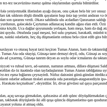
n tez-tez təcavüzünə məruz qalma olaylarından qurtula bilmirdilər.
ələ yeniyetməlik illərindən ayağı dəyən, onu çəkən belə bir yer onsuz d
ı tək sıldırım döşlü dimdik qa­ya­la­rın başı üstə tap yerini andıran və 
ım olan son qərarını verdi. Əkərə sahilində ulu əcdadları Qaraxanın saldığı
yurdunun, gələcəkdə Çaytumas adlanacaq kəndin ağası elan etdi. Özü is
ərgəsinə köçdü. Uca dağlar qoyununda yer­ləşən, həm meşə, həm də dağ ətə
i qoydu. Ətrafında yaşıl meşəsi, bol sulu çeşməsi, bərəkətli, münbit tor
ələn, nəinki odərlərin, heç dış düşmənlərin ordusu belə cürət edib girə 
axlayan və oturaq həyat tərzi keçirən Tumas Atanın, həm də təktanrılığı,
ı. Tumas Ata oda sitayişi, Günəşə tanrı deməyi deyil, odu, Günəşi as s
işdə ad çıxarmış, Günəşə tanrım deyən as soylu odər icmalarını da təktanrı
yyəti və ruhsal tavrı, ad-sanının, namının artması, dillərə düşməsi Sald
tərəfdən də öz itaətində olan tay­fa­daş­la­rının Tumas Atanın təbliğatına
Tez-tez eşmə bığ­larını çeynəyirdi. Nüfuz dairəsini günü-gündən itirdik
asların odərlər adlanan tirələri arasında oda pərəstişin-atəş­pə­rəst­liyi
Hərəkətə keçməlisən”,-deyir­di­lər. İri, divar göv­də­si sal qaya parças
ən, açıq savaşa girməkdən, qəbzəsinə əl atıb qı­lınc döyüşdürməkdən ç
n, təkbətək döyüşlərdə iki əlli qoşa qılıncla düşmənlərinə qan qusduran 
 xəyanət yoluna əl atmaq oldu.