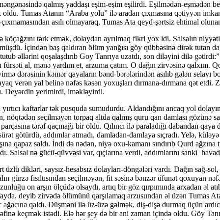
 məngənəsində qalmış yaddaşı eşim-eşim eşilirdi. Eşilmədən-eşmədən beyn
oldu. Tumas Atanın “Ara­ba yolu” ilə aradan çıxmasına qətiyyən imkan
xıb-çıx­ma­masından asılı olmayaraq, Tumas Ata qeyd-şərtsiz eh­ti­mal 
 köçağzını tərk etmək, dolaydan ayrılmaq fikri yox idi. Salsalın niyyət
dü. İçindən baş qaldıran ölüm yan­ğı­sı göy qübbəsinə dirək tutan dağ
utub əllərini qo­şa­laş­dı­rıb Goy Tanrıya uzatdı, son diləyini dilə gəti
rsəti al, mənə yardım et, arzuma çatım. O dağın zirvəsinə qalxım. Qoy 
ə dərəsinin kəmər qayaların bənd-bərə­lə­rin­dən asılıb gələn selavı boy
ayaq verən yal belinə nəfəs kəsən yoxuşları dırmana-dırmana qət etdi. Zi
 Deyərdin yeri­mir­di, iməkləyirdi.
 yırtıcı kaftarlar tək pusquda sumudurdu. Aldandığını ancaq yol dolayın
an, nöqtədən seçilməyən torpaq altda qalmış quru qan damlası gözünə sa
 parçasına tərəf qaç­mağı bir oldu. Qılıncı ilə paraladığı dabandan qay
rəf sürət götürdü, addımlar atmadı, damladan-damlaya sıçradı. Yelə, kü
 Başına qapaz saldı. İndi də nədən, niyə oxu-kamanı sındırıb Qurd ağzına
dı. Salsal nə gücü-qüvvəsi var, qıç­larına verdi, ad­dım­larını sanki havad
t üzlü dikləri, saysız-hesabsız dolayları-döngələri vardı. Dağın sağ-sol, 
 gürzə fısıltısından seçil­mə­yən, fit səsinə bənzər üfunət qoxuyan nəf
zunluğu on ar­şın ölçüdə olsaydı, artıq bir göz qırpımında arxadan əl atı
ifayda, deyib zirvədə ölümünü qarşılamaq arzusundan əl üzən Tumas Atanın
dıc ağacına qaldı. Düşməni ilə üz-üzə gəlmək, diş-dişə durmaq üçün ardı
tərəfinə keçmək istədi. Elə hər şey də bir ani zaman içində oldu. Göy Tan