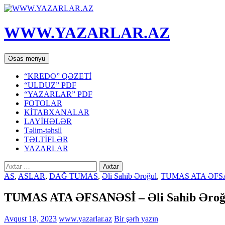
WWW.YAZARLAR.AZ
Axtar
Mühtəviyyata
Əsas menyu
keç
“KREDO” QƏZETİ
“ULDUZ” PDF
“YAZARLAR” PDF
FOTOLAR
KİTABXANALAR
LAYİHƏLƏR
Təlim-təhsil
TƏLTİFLƏR
YAZARLAR
Axtarış:
AS
,
ASLAR
,
DAĞ TUMAS
,
Əli Sahib Əroğul
,
TUMAS ATA ƏFS
TUMAS ATA ƏFSANƏSİ – Əli Sahib Əroğ
Avqust 18, 2023
www.yazarlar.az
Bir şərh yazın