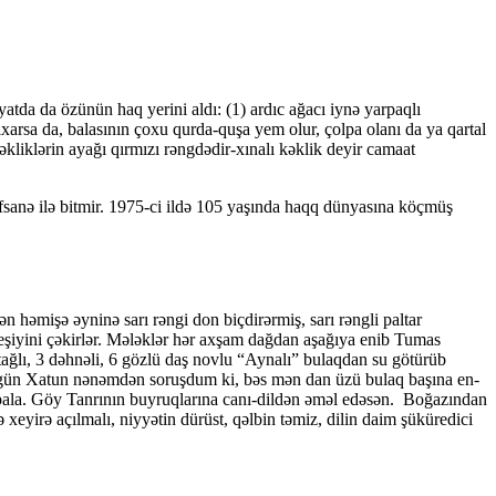
atda da özünün haq yerini aldı: (1) ardıc ağacı iynə yarpaqlı
çıxarsa da, balasının çoxu qurda-quşa yem olur, çolpa olanı da ya qartal
kliklərin ayağı qırmızı rəngdədir-xınalı kəklik deyir camaat
əfsanə ilə bitmir. 1975-ci ildə 105 yaşında haqq dünyasına köçmüş
əmişə əyninə sarı rəngi don biç­di­rər­miş, sarı rəngli paltar
eşiyini çəkirlər. Mələklər hər axşam dağdan aşağıya enib Tumas
tağlı, 3 dəhnəli, 6 gözlü daş novlu “Aynalı” bulaqdan su götürüb
ir gün Xatun nənəmdən soruşdum ki, bəs mən dan üzü bulaq başına en­
ala. Göy Tanrının buyruqlarına canı-dildən əməl edə­sən. Boğazından
xeyirə açılmalı, niyyətin dürüst, qəlbin təmiz, dilin daim şüküredici