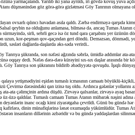
özünə yar­ma­ça­landı. Yarılıb iki yana ayrıldı, iri gövdə kovuş yuva a
Ata­nı düşmənindən göz görə-görə gizlətməsi Göy Tan­rı­nın olmayana ol 
ıldayan ovxarlı qılıncı havadan asıla qaldı. Zərbə en­dir­məyə qarşıda kim
. Salsal qeybin nə olduğunu an­la­ma­sa, bilməsə də, ancaq Tumas Atanın q
ürməyində, sir­li, sehrli gecə isə öz tund qara çarşabını yer üzünün d
ən uzun, kor-peşman qov-qaçından geri döndü. De­məz­sən, dönmədi, yer
rdi, səsləri dağlarda-daşlarda əks-səda verirdi..
öy Tanrıya şükranda, son nəfəsi ağzında səbrlə, ümid­lə addımlar ata-at
özünə oqqay dedi. Nəfəs dərə-dərə kürəyini sıx-sıx daşlar arasında bir kök
dı. Göy Ta­nrıya son şükranını bildirib əbədiyyətə qovuşdu. İşıqlı dü
laya yetişmədiyini eşidən tumaslı icmasının camaatı böyüklü-kiçikli, uş
dan üzü Çevirmə dərəsindəki qan izinə tuş oldu. Ardınca gələnlər yollar
daş ata-ata çə­lim­çi­nin ardına düşdü. Zirvəyə qalxanlar, zirvəyə ayaq ba
ə üz-üzə qaldılar. Tumaslı camaatı Tumas Atanın mübarək nəşini adına a
rim deyənlərin inanc ocağı kimi ziyarətgaha çevrildi. Günü bu gündə hə
raq kafirlərə, dinin münafiqlərinə lənət oxu­maq­da yükümlüdür. Tumas At
stərən insanların dillərinin əzbəridir və bu gündə yaddaşlardan silinmə