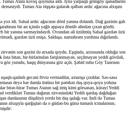
çdı. Tu­mas Atanı kovuş qoynuna aldı. İynə yarpaqlı gömgöy qanadlarını
deməsiydi. Tumas Ata riqqətə gələrək qəlbən ardıc ağacına al­xı­şını
sə yox idi. Salsal ardıc ağacının dörd ya­nı­na dolandı. Dağ gəzinin gah
araltısını bir an için­də yağ­lı əppəyə dönüb əlindən çıxan gördü.
örb bir ya­nı­na sərməyindəydi. Ovundan əli üzülmüş Salsal gəzdən üzü
imədi, gəzdən üzü enişə, Saldaşa, naməhrəm yurduna dığır­lan­dı.
a zirvənin son gəzini də arxada qoydu. Eş­qin­də, arzusunda olduğu son
 üstə bitən, bir-bir­lə­rin­dən fərqlənməyən, seçilməyən yeddi gövdəli,
nyaya göz yumdu, haqq dünyasına göz açdı. Şəhid ruhu Göy Tanrının
aqlı-qadınlı gecəni fövtə vermədilər, axtarışa çıxdılar. Səs-səsə
ını azmasın deyə hər damla üstünə bir pəmbəz daş qoya-qoya yoluna
sanlar birər-birər Tumas Atanın sağ imiş kimi görsənən, kürəyi Yeddi
d verdikləri Tumas dağının zirvəsindəki Yeddi qardaş dağ­da­ğan
r qan damlasının düşdüyü yerdə bir daş qalağı var. İndi də Tumas
anın alxışıyla qarğışları da o gü­dən-bu günə tumaslı icmalarının,
mişdir: