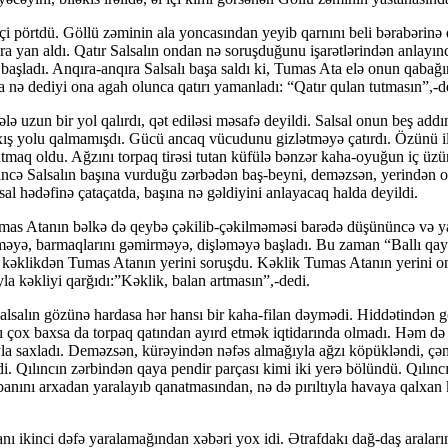
içi pörtdü. Göllü zəminin ala yoncasından yeyib qa­r­nı­nı beli bərabərin
ra yan aldı. Qatır Salsalın ondan nə so­ruş­duğunu işarətlərindən anlayın
a başladı. An­qı­ra-anqıra Salsalı başa saldı ki, Tumas Ata elə onun qaba
a­la nə dediyi ona agah olunca qatırı yamanladı: “Qatır qulan tut­ma­sın”,-d
lə uzun bir yol qalırdı, qət ediləsi məsafə deyildi. Sal­sal onun beş ad
xış yolu qalmamışdı. Gücü ancaq vü­cu­dunu gizlətməyə çatırdı. Özünü il
atmaq oldu. Ağ­zını tor­paq tirəsi tutan küfülə bənzər kaha-oyuğun iç üzünə
n­cə Salsalın başına vurduğu zərbədən baş-beyni, deməz­sən, ye­rin­dən 
lsal hədəfinə çataçatda, başına nə gəldiyini an­layacaq halda deyildi.
mas Atanın bəlkə də qeybə çəkilib-çəkilməməsi barədə düşününcə və yax
əyə, barmaqlarını gəmirməyə, dişlə­mə­yə başladı. Bu zaman “Ballı qaya
əki kəklikdən Tumas Atanın yerini soruşdu. Kəklik Tumas Atanın yerini 
la kəkliyi qarğıdı:”Kəklik, balan artmasın”,-dedi.
lsalın gözünə hardasa hər hansı bir kaha-filan dəy­mə­di. Hiddətindən göz
rı çox baxsa da torpaq qatından ayırd etmək iqtidarında olmadı. Həm də
 saxladı. Deməzsən, kürəyindən nəfəs almağıyla ağzı köpükləndi, çənəs
rdi. Qılıncın zərbindən qaya pendir parçası kimi iki yerə bölündü. Qılın
anını arxadan yaralayıb qanat­ma­sından, nə də pırıltıyla havaya qalxan
 ikinci dəfə yaralamağından xəbəri yox idi. Ət­raf­da­kı dağ-daş aralar