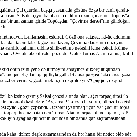
ə qaldıran Çal qatırdan başqa yastanada gözünə özgə bir canlı qaraltı-
ca başını Salsalın çiyni bə­ra­bərinə qaldırıb uzun çənəsini “Topdaş”a
­ğın­ca bir ani zaman içində Topdaşdan “Çevirmə dərəsi”nin gün­do­ğan
edi.
dımlığındaydı. Ləhləməsini eşidirdi. Gözü ona sataşsa, iki-üç addımını
k əldən tələm-tələsik gö­zü­nə dəyən, Çevirmə dərəsinin quzeyinə
 aşı­rı­lıb, ka­ha­nın dibinə sinib-sığınıb nəfəsini içinə çəkdi. Köhnə
oynadı. Ovqatı təlxə düşdü, pozuldu. Gəlib Tumas Atanın altına, küfül-
ud onun izini yenə də itirməyini anla­yın­ca dilxorçuluğundan
”dan qanad çalan, qaqqıltıyla gəlib iri qaya parçası üstə qanad gərən
ona xəbər ver­mək, göstərmək üçün qaqqıldayıb:“Qaqqıdı, qaqqıdı,
ü kəlləsinə çıxmış Salsal çənəsi altında olan, ağzı torpaq tirəsi ilə
 hirsindən-hikkəsindən: “Ay, aman!”,-deyib hayqırdı, bilmədi nə etsin.
i əyildi, gözü çəpləndi. Qəzəbini yatırmaq üçün var gücünü top­la­
cın torpaq tirəsinə batan ucu Tumas Atanın torpaq altında qalmış sağ
 kəkliyin ayağına qılıncının ucundan bir damla qan sıçıramasından
ında kaha, dəlmə-deşik axtarmasından da hər hansı bir nəticə əldə edə