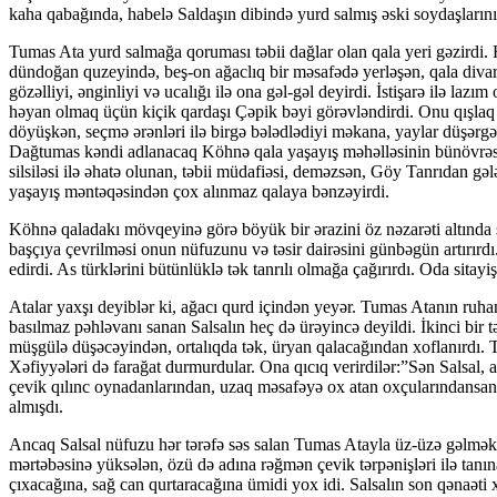
kaha qabağında, habelə Saldaşın dibində yurd salmış əski soydaşlarını
Tumas Ata yurd salmağa qoruması təbii dağlar olan qala yeri gəzirdi. H
dündoğan quzeyində, beş-on ağaclıq bir məsafədə yerləşən, qala divarlar
gözəlliyi, ənginliyi və ucalığı ilə ona gəl-gəl deyirdi. İstişarə ilə laz
həyan olmaq üçün kiçik qardaşı Çəpik bəyi görəvləndirdi. Onu qışlaq 
döyüşkən, seçmə ərənləri ilə birgə bələd­lə­di­yi mə­ka­na, yaylar düş
Dağtumas kəndi ad­la­nacaq Köh­nə qala yaşayış məhəlləsinin bünövrəsin
silsiləsi ilə əhatə olunan, təbii müdafiəsi, deməzsən, Göy Tan­rı­dan g
yaşayış məntəqəsindən çox alınmaz qalaya bənzəyirdi.
Köhnə qaladakı mövqeyinə görə böyük bir ərazini öz nə­zarəti altında s
başçıya çevrilməsi onun nüfuzunu və təsir dairəsini günbəgün artırırd
edirdi. As türklərini bütünlüklə tək tanrılı olmağa çağırırdı. Oda sitay
Atalar yaxşı deyiblər ki, ağacı qurd içindən yeyər. Tumas Atanın ruhani
basılmaz pəhləvanı sanan Salsalın heç də ürə­yin­cə deyildi. İkinci bir 
müşgülə düşəcəyindən, ortalıqda tək, üryan qalacağından xoflanırdı. 
Xə­fiy­yələri də farağat durmurdular. Ona qıcıq verirdilər:”Sən Salsal, 
çevik qılınc oynadanlarından, uzaq mə­sa­fəyə ox atan oxçularındansan. 
almışdı.
Ancaq Salsal nüfuzu hər tərəfə səs salan Tumas Atayla üz-üzə gəlməkd
mərtəbəsinə yüksələn, özü də adına rəğmən çevik tərpənişləri ilə tanına
çıxacağına, sağ can qurtaracağına ümidi yox idi. Salsalın son qənaəti