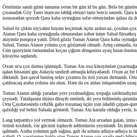
Ömrünün sanılı günü tamama yetən bir gün id bu gün. Belə bir günün 
çıxanadək Göy Tanrı inancını təbliğ et­mə­yi tanrı borcu sanırdı. Qa
nəsnəsədən qorxub Qara kaha oymağına səfər etməyindən qalası da dey
Salsal öz çirkin niyyətini həyata keçirmək üçün azdan-az, çoxdan-çox
Atanın Qara kaha oymağında olmasından xəbər tutan Salsal fürsətkeş 
ətəyində pusquya yatdı. Dörd gözlə Tumas Atanın Qara kaha oymağında
Salsal, Tumas Atanın yolunu çox gözləməli olmadı. Artıq camaatla, öz
Gün quzeyinin rəməsindən keçən çığırın döngəsinə ayaq basar-basmaz 
kürəyinə saplandı.
Oxun ucu çox dərinə işləmişdi. Tumas Ata oxu kürə­yin­dən çıxarmağa 
qalan hissəsini güc-bəlayla sındırıb atmaqla kifayətləndi. Oxun az bir
dikləndi. Şax-şəvəl bas­mış selav çıxıntısı ilə üzü yuxarı dırmandı. O
çatdıracaq ara­ba yolunu ələ alsın. Həm də ox atılan istiqamətdən uzaq
Tumas Atanın aldığı yaradan yerə yıxılmadığını, torpağa sərilmədiyini 
çeynədi. Tutalqasını dizinə dirəyib sındırdı, iki yerə bölünmüş qırıntıl
Orta Çaydərəsində cehzlik gəbə toxumaq üçün yun isladıb çırpan-qurud
qalxdığı yal belini Salsala göstərdi. Tumas Ata harada olduğu yerin, is
Ləng tərpəntiyə yol vermək olmazdı. Tumas Ata arxadan gələn, izinə d
özünü toxdatdı, var gücünü toplayıb ad­dım­larını yeyinlətdi. İzi itirm
qalmadı. Araba yolunun gah sağına, gah da soluna adlaya-adlaya iz iti
gəlirdi. O, yaralanmış halda olan Tumas Atanın çox uzağa gedə bilmə­yə