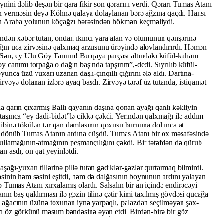
ini dəlib deşən bir qara fikir son qərarını verdi. Qərarı Tumas Atanı
 ver­mə­sin deyə Köhnə qalaya dolaylanan bərə ağzına qaçdı. Hansı
olunan Araba yolunun köçağzı bərəsindən hökmən keçməliydi.
indən xəbər tutan, ondan ikinci yara alan və ölü­münün qənşərinə
ın uca zirvəsinə qalxmaq ar­zu­sunu ürəyində alovlandırırdı. Həmən
rdi:”Sən, ey Ulu Göy Tanrım! Bu qaya parçası altındakı küfül-kahanı
canımı torpağa o dağın başında tapşırım”,-dedi. Sıyrılıb küfül-
unca üzü yuxarı uzanan daşlı-çınqıllı çığırını ələ aldı. Dartına-
rvəyə dolanan izlərə ayaq basdı. Zirvəyə tərəf üz tutanda, istiqamət
a qarın çıxarmış Ballı qayanın daşına qonan ayağı qanlı kəkliyin
taşınca “ey dadi-bidət”lə cikkə çəkdi. Yerindən qalxmağı ilə addım
a dibinə tökülən tər qan damlasının qoxusu burnuna dolunca at
ləyə dönüb Tumas Atanın ardına düşdü. Tumas Atanı bir ox məsafəsində
 tullamağının-atmağının peşmançılığını çəkdi. Bir tətəfdən də qürub
an asdı, on qat yeyinlətdi.
aşağı-yuxarı tillərinə pillə tutan gədiklər-gəzlər qurtarmaq bilmirdi.
əsinin həm səsini eşitdi, həm də dalğasının boynunun ardını yalayan
b Tumas Atanı xırxalamış olardı. Salsalın bir an içində endirəcəyi
 baş qaldırması ilə gəzin tilinə çətir kimi taxıl­mış gövdəsi qucağa
c ağacının üzünə toxunan iynə yarpaqlı, palazdan seçilməyən şax-
rı öz görkünü mə­sum bən­də­sinə əyan etdi. Birdən-birə bir göz