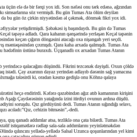
üçün elə də bir fərqi yox idi. Son nəfəsi onu tərk edənə, ağzından
dakı simsarlarına söz vermişdi. Bu gün Tumas Ata ölüm deyilən
da bu gün öz çirkin niyyətindən əl çəkmək, dönmək fikri yox idi.
əfiyyələr yetişdirmişdi. Şəbəkəsi iş başındaydı. Bu gün də Tumas
Keçəl təpəyə adladı. Qara kahanın qənşərində yerləşən Keçəl təpənin
ndən keçən çığırın döngəsini atacağı oxa nişangah yeri seçdi.
yış mən­tə­qəsindən çıxmışdı. Qara kaha arxada qalmışdı. Tumas Ata
oxu hədəfinin üstünə buraxdı. Üçqanadlı ox arxadan Tumas Atanın
b yerindəcə qalacağını düşündü. Fikrini tezcənək dəyişdi. Oxun çöldə
maq istədi. Çay axarının da­yaz yerindən adlayıb dərənin sağ yamacına
qalxmağa tə­ləsirdi ki, oradan kəsmə gedişlə onu Köhnə qalaya
ürətini heçə endirirdi. Kəfərə qəzəbindən ağız atıb kamanının kirişini
yırıb Aşağı Çaydərəsinin yatağında izini itirdiyi ovunun ardına düşdü.
di­yini soruşdu. Qız gördüyünü dedi. Tumas Atanın sığındığı selavı,
qızı acıladı:”Qız, cehizin bitməsin”,-dedi.
a, quş qanadı addımlar atsa, tezliklə ona çata bilərdi. Tumas Ata
xtəlif istiqamətlərə rədləp sala-sala addımlarını yeyinlətməkdən
Əlində qılın­cını yellədə-yellədə Salsal Uzunca qoşunlarından yel kimi
da ona çatacağını güman edirdi.