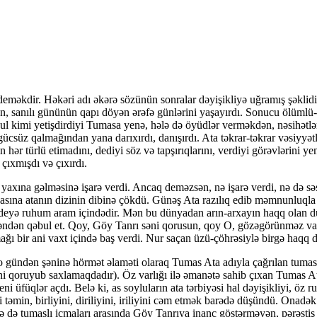
eməkdir. Həkəri adı əkərə sözünün sonralar də­yi­şik­liyə uğramış şəklid
ilən, sanılı gününün qapı döyən ərəfə gün­lərini yaşayırdı. Sonucu ölüm
oğul kimi yetişdirdiyi Tumasa yenə, hələ də öyüdlər verməkdən, nəsih
süz qal­ma­ğından yana darıxırdı, danışırdı. Ata təkrar-təkrar vəsiy­yət­l
r türlü etimadını, dediyi söz və tapşırıqlarını, verdiyi gö­rəvlərini ye
ağ çıxmışdı və çıxırdı.
xına gəlməsinə işarə verdi. Ancaq deməzsən, nə işarə verdi, nə də səsi
sına atanın dizinin dibinə çökdü. Gü­nəş Ata razılıq edib məmnunluqla 
n deyə ruhum aram için­də­dir. Mən bu dünyadan arın-arxayın haqq olan
əndən qəbul et. Qoy, Göy Tanrı səni qorusun, qoy O, gözəgörünməz var 
ğı bir ani vaxt içində baş verdi. Nur saçan üzü-çöhrəsiylə birgə haqq 
dən şəninə hörmət əlaməti olaraq Tumas Ata adıyla çağrılan tumaslı t
ni qoruyub saxlamaqdadır). Öz var­lı­ğı ilə əmanətə sahib çıxan Tumas 
eni üfüqlər açdı. Belə ki, as soyluların ata tərbiyəsi hal dəyişikliyi, ö
təmin, birliyini, diriliyini, iriliyini cəm etmək barədə düşündü. Onadək d
ə də tumaslı icmaları arasında Göy Tanrıya inanc göstərməyən, pərəstiş