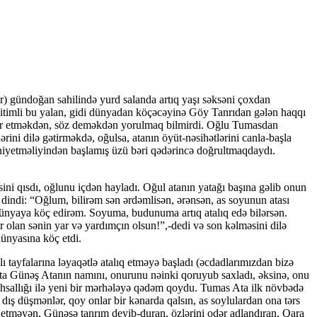
ir) gündoğan sahilində yurd salanda artıq yaşı səksəni çoxdan
lü-itimli bu yalan, gidi dünyadan köçəcəyinə Göy Tanrıdan gələn haqqı
ətlər etməkdən, söz deməkdən yorulmaq bilmirdi. Oğlu Tumasdan
ə­rini dilə gətirməkdə, oğulsa, atanın öyüt-nəsihətlərini canla-başla
niyetməliyindən başlamış üzü bəri qədərincə do­ğ­rult­­maqdaydı.
ni qısdı, oğlunu içdən hayladı. Oğul atanın yatağı başına gəlib onun
dindi: “Oğlum, bilirəm sən ər­dəmlisən, ərənsən, as soyunun atası
 dünyaya köç edirəm. Soyuma, budunuma artıq atalıq edə bilərsən.
olan sənin yar və yardımçın olsun!”,-dedi və son kəlməsini dilə
dünyasına köç etdi.
ayfalarına ləyaqətlə atalıq etməyə başladı (əcdadlarımızdan bizə
Ata Günəş Atanın namını, onu­runu nəinki qoruyub saxladı, əksinə, onu
z ruhsallığı ilə yeni bir mərhələyə qədəm qoydu. Tumas Ata ilk növbədə
ış düşmənlər, qoy onlar bir kənarda qalsın, as soy­lu­lar­dan ona tərs
 etməyən, Günəşə tanrım deyib-duran, öz­lərini odər adlandıran, Qara