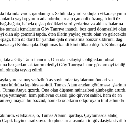
a fikrində vardı, qaralamışdı. Sahilində yurd saldıqları Əkərə çayının
ötənlərdə yaylaq yurdu ad­lan­dırdıqları alp çəmənli düzəngah indi öz
 bağ-ba­ğa­ta, habelə qışlaq dedikləri yurd yerlərinə və əkin sahələrinə
ə tumaslı icmalarının Göy Tanrıya inanclı, boz qurd dön­məz­liyi olan
yi olan alp çəmənli tapda, ötən illərin yay­laq yurdu olan və gələcəkdə
­pa­ğı, həm də dörd bir yandan qala divarlarına bənzər sıldırımlı dağ
bil­mə­yə­cəyi Köhnə qala-Dağtumas kəndi kimi dillərə düşdü. Köhnə qala
 təkcə Göy Tanrı inancını, Ona olan si­tayişi təbliğ edən ruhsal
oyuna bəxş edən tək tanrım dediyi Göy Tanrıya inanc göstərməyi təbliğ
lı ol­mağa təşviq edirdi.
aşda yurd salmış və özünü as soylu odər tay­fa­larının öndəri və
 uyması kürkünə lap birə səpirdi. Tumas Atanı aradan götürməsə işlərinin
cə, Tumas Ataya qızırdı. Ona olan düşmən münasibəti günbəgün artırdı.
n ipə-sapa yatmayan, həm pəhləvan cüssəli güc-qüvvət sahibi, həm də ən
ından seçilməyən bu bəzzad, həm də odərlərin odqoruyanı titul-adını da
əkinirdi. Əlalxüsus, o, Tumas Atanın qar­daşı, Çaytumasda atalıq
Çəpik bəyin qaraüz ovxarlı qılıncları arasından iri gövdəsiylə sivrilib