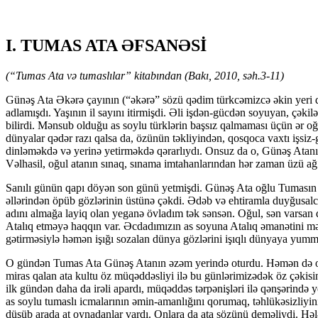
I. TUMAS ATA ƏFSANƏSİ
(“Tumas Ata və tumaslılar” kitabından (Bakı, 2010, səh.3-11)
Günəş Ata Əkərə çayının (“əkərə” sözü qədim türkcə­miz­cə əkin yeri d
adlamışdı. Yaşının il sayını itirmişdi. Əli işdən-güc­dən soyuyan, çək
bilirdi. Mənsub olduğu as soylu türklərin başsız qalmaması üçün ər 
dünyalar qədər razı qalsa da, özünün təkliyindən, qosqoca vaxtı işsiz-güc
dinləməkdə və yerinə yetirməkdə qərarlıydı. Onsuz da o, Günəş Atanın hə
Vəlhasil, oğul atanın sınaq, sınama imtahan­la­rın­dan hər zaman üzü 
Sanılı günün qapı döyən son günü yetmişdi. Günəş Ata oğlu Tumasın ya
əllərindən öpüb gözlərinin üstünə çəkdi. Ədəb və ehtiramla duyğusalca
adını almağa layiq olan ye­ga­nə övladım tək sənsən. Oğul, sən varsa
Atalıq et­mə­yə haqqın var. Əcdadımızın as soyuna Atalıq əmanətini m
gətirməsiylə həmən işığı sozalan dünya gözlərini işıqlı dünyaya yumma
O gündən Tumas Ata Günəş Atanın əzəm yerində oturdu. Həmən də o gün
miras qalan ata kultu öz müqəddəsliyi ilə bu günlərimizədək öz çəkisi
ilk gündən daha da irəli apardı, müqəddəs tərpənişləri ilə qənşərində y
as soy­lu tumaslı icmalarının əmin-amanlığını qorumaq, təhlükəsizliyini 
düşüb arada at oynadanlar vardı. Onlara da ata sö­zünü deməliydi. Həl