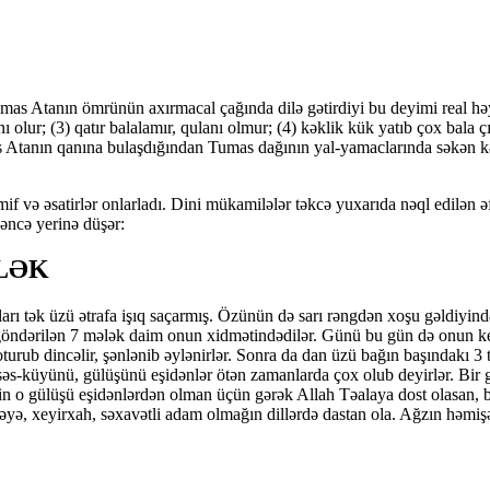
umas Atanın ömrünün axırmacal çağında dilə gətirdiyi bu deyimi real həy
nı olur; (3) qatır balalamır, qulanı olmur; (4) kəklik kük yatıb çox bala 
 Atanın qanına bu­laş­dı­ğından Tumas dağının yal-yamaclarında səkən kə
 və əsatirlər onlarladı. Dini mükamilələr təkcə yu­xa­rıda nəql edilən 
mək məncə yerinə düşər:
ƏLƏK
tək üzü ətrafa işıq saçarmış. Özünün də sarı rəng­dən xoşu gəldiyindən h
göndərilən 7 mələk daim onun xid­mə­tin­dədilər. Günü bu gün də onun k
urub dincəlir, şənlənib əylənirlər. Sonra da dan üzü bağın başındakı 3 
in səs-küyünü, gülüşünü eşidənlər ötən zamanlarda çox olub deyirlər. B
n o gülüşü eşidənlərdən olman üçün gərək Allah Təalaya dost olasan, b
yə, xeyirxah, səxavətli adam olmağın dillərdə dastan ola. Ağzın həmişə 