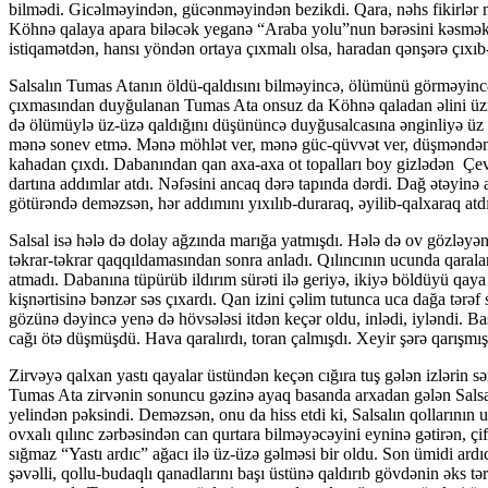
bilmədi. Gicəlməyindən, gücən­mə­yin­dən bezikdi. Qara, nəhs fikirlər
Köhnə qalaya apara biləcək yeganə “Araba yolu”nun bərəsini kəsmək 
isti­qa­mətdən, hansı yöndən ortaya çıxmalı olsa, haradan qənşərə çı­
Salsalın Tumas Atanın öldü-qaldısını bilməyincə, ölü­mü­nü görməyincə
çıxmasından duyğulanan Tumas Ata onsuz da Köhnə qaladan əlini üzmüş
də ölümüylə üz-üzə qal­dı­ğı­nı düşününcə duyğusalcasına ənginliyə üz t
mənə sonev et­mə. Mənə möhlət ver, mənə güc-qüvvət ver, düşməndən fü
kahadan çıxdı. Dabanından qan axa-axa ot topalları boy gizlədən Çevirm
dartına addımlar atdı. Nəfəsini ancaq dərə tapında dərdi. Dağ ətəyinə 
götürəndə deməzsən, hər addımını yıxılıb-duraraq, əyilib-qalxaraq atdı.
Salsal isə hələ də dolay ağzında marığa yatmışdı. Hələ də ov gözləyən
təkrar-təkrar qaqqıldamasından sonra anladı. Qılıncının ucunda qaral
atmadı. Dabanına tüpürüb ildırım sürəti ilə geriyə, ikiyə böldüyü qaya
kişnərtisinə bənzər səs çıxardı. Qan izini çəlim tutunca uca dağa tə
gö­zünə dəyincə yenə də hövsələsi itdən keçər oldu, inlədi, iy­lən­di.
cağı ötə düşmüşdü. Hava qaralırdı, toran çal­mış­dı. Xeyir şərə qarışmış
Zirvəyə qalxan yastı qayalar üstündən keçən cığıra tuş gələn izlərin sər
Tumas Ata zirvənin sonuncu gəzinə ayaq basanda arxadan gələn Salsalın
yelindən pəksindi. Deməzsən, onu da hiss etdi ki, Salsalın qollarının u
ovxalı qılınc zərbəsindən can qurtara bilməyəcəyini eyninə gətirən, ç
sığmaz “Yastı ardıc” ağacı ilə üz-üzə gəlməsi bir oldu. Son ümidi ar
şəvəlli, qollu-budaqlı qanad­la­rını başı üstünə qaldırıb gövdənin əks 