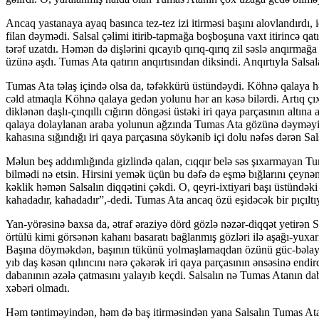
Ancaq yastanaya ayaq basınca tez-tez izi itirməsi başını alovlandırdı, 
filan dəymədi. Salsal çəlimi itirib-tapmağa boşboşuna vaxt itirincə qatı
tərəf uzatdı. Həmən də dişlərini qıcayıb qırıq-qırıq zil səslə anqırmağ
üzü­nə aşdı. Tumas Ata qatırın anqırtısından diksindi. An­qır­tıy­la Sal­s
Tumas Ata təlaş içində olsa da, təfəkkürü üstündəydi. Köh­­nə qalaya hə
cəld atmaqla Köhnə qalaya gedən yolunu hər an kəsə bilərdi. Artıq çı
diklənən daşlı-çınqıllı cığırın döngəsi üstəki iri qaya parçasının altına 
qa­la­ya do­laylanan araba yolunun ağzında Tumas Ata gözünə dəy­mə­yi
kahasına sığındığı iri qaya parçasına söy­kənib içi dolu nə­fəs dərən Sa
Məlun beş addımlığında gizlində qalan, cıqqır belə səs şıxarmayan Tu
bilmədi nə etsin. Hirsini yemək üçün bu dəfə də eşmə bığlarını çeynəm
kəklik həmən Salsalın diqqətini çəkdi. O, qeyri-ixtiyari başı üstünd
kahadadır, kahadadır”,-dedi. Tumas Ata ancaq özü eşidəcək bir pıçıltıy
Yan-yörəsinə baxsa da, ətraf əraziyə dörd gözlə nəzər-diq­qət yetirən Sa
örtülü kimi görsənən kahanı basaratı bağlanmış gözləri ilə aşağı-yuxa
Başına döy­mək­dən, başının tükünü yolmaşlamaqdan özünü güc-bəlayla
yıb daş kəsən qılıncını nərə çəkərək iri qaya parçasının ənsəsinə endi
dabanının əzələ çatmasını yalayıb keçdi. Salsalın nə Tumas Atanın dab
xəbəri olmadı.
Həm təntiməyindən, həm də baş itirməsindən yana Sal­sa­lın Tumas Atanı