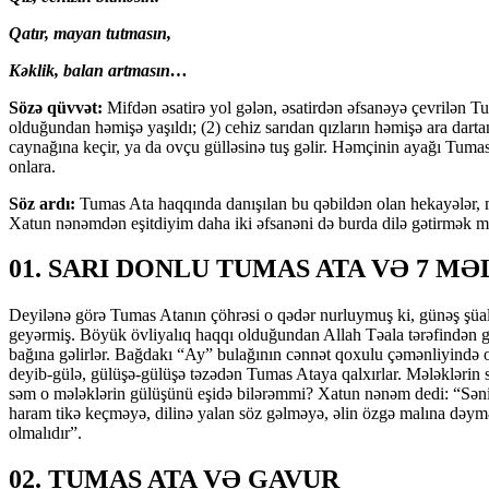
Qatır, mayan tutmasın,
Kəklik, balan artmasın…
Sözə qüvvət:
Mifdən əsatirə yol gələn, əsatirdən əfsanəyə çevrilən T
olduğundan həmişə yaşıldı; (2) cehiz sarıdan qız­ların həmişə ara darta
caynağına keçir, ya da ovçu gül­ləsinə tuş gəlir. Həmçinin ayağı Tumas
onlara.
Söz ardı:
Tumas Ata haqqında danışılan bu qəbildən olan hekayələr, mif
Xatun nənəmdən eşitdiyim daha iki əf­sa­nəni də burda dilə gətir
0
1. SARI DONLU TUMAS ATA VƏ 7 M
Deyilənə görə Tumas Atanın çöhrəsi o qədər nurluymuş ki, günəş şüaları 
geyərmiş. Böyük övliyalıq haqqı oldu­ğun­dan Allah Təala tərəfindən 
bağına gəlirlər. Bağdakı “Ay” bulağının cənnət qoxulu çəmənliyində ot
deyib-gülə, gü­lü­şə-gülüşə təzədən Tumas Ataya qalxırlar. Mələklər
səm o mələklərin gülüşünü eşidə bilərəmmi? Xatun nənəm dedi: “Səni
haram tikə keçməyə, dilinə yalan söz gəl­mə­yə, əlin özgə malına dəymə
olmalıdır”.
02. TUMAS ATA VƏ GAVUR