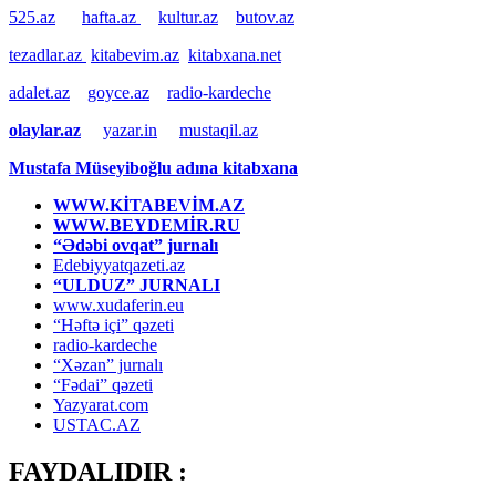
525.az
hafta.az
kultur.az
butov.az
tezadlar.az
kitabevim.az
kitabxana.net
adalet.az
goyce.az
radio-kardeche
olaylar.az
yazar.in
mustaqil.az
Mustafa Müseyiboğlu adına kitabxana
WWW.KİTABEVİM.AZ
WWW.BEYDEMİR.RU
“Ədəbi ovqat” jurnalı
Edebiyyatqazeti.az
“ULDUZ” JURNALI
www.xudaferin.eu
“Həftə içi” qəzeti
radio-kardeche
“Xəzan” jurnalı
“Fədai” qəzeti
Yazyarat.com
USTAC.AZ
FAYDALIDIR :