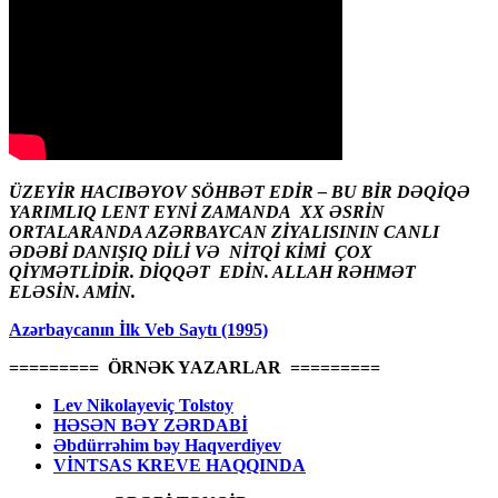
ÜZEYİR HACIBƏYOV SÖHBƏT EDİR – BU BİR DƏQİQƏ
YARIMLIQ LENT EYNİ ZAMANDA XX ƏSRİN
ORTALARANDA AZƏRBAYCAN ZİYALISININ CANLI
ƏDƏBİ DANIŞIQ DİLİ VƏ NİTQİ KİMİ ÇOX
QİYMƏTLİDİR. DİQQƏT EDİN. ALLAH RƏHMƏT
ELƏSİN. AMİN.
Azərbaycanın İlk Veb Saytı (1995)
========= ÖRNƏK YAZARLAR =========
Lev Nikolayeviç Tolstoy
HƏSƏN BƏY ZƏRDABİ
Əbdürrəhim bəy Haqverdiyev
VİNTSAS KREVE HAQQINDA