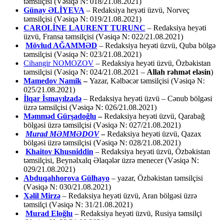
təmsilçisi (Vəsiqə N: 018/21.08.2021)
Günay ƏLİYEVA
– Redaksiya heyəti üzvü, Norveç
təmsilçisi (Vəsiqə N: 019/21.08.2021)
CAROLİNE LAURENT TURUNC
– Redaksiya heyəti
üzvü, Fransa təmsilçisi (Vəsiqə N: 022/21.08.2021)
Mövlud AĞAMMƏD
– Redaksiya heyəti üzvü, Quba bölgə
təmsilçisi (Vəsiqə N: 023/21.08.2021)
Cihangir NOMOZOV
– Redaksiya heyəti üzvü, Özbəkistan
təmsilçisi (Vəsiqə N: 024/21.08.2021 –
Allah rəhmət eləsin
)
Mamedov Namik
–
Yazar, Kəlbəcər təmsilçisi (Vəsiqə N:
025/21.08.2021)
İlqar İsmayılzadə
–
Redaksiya heyəti üzvü – Cənub bölgəsi
üzrə təmsilçisi (Vəsiqə N: 026/21.08.2021)
Məmməd Gürşadoğlu
–
Redaksiya heyəti üzvü, Qarabağ
bölgəsi üzrə təmsilçisi (Vəsiqə N: 027/21.08.2021)
Murad MƏMMƏDOV
–
Redaksiya heyəti üzvü, Qazax
bölgəsi üzrə təmsilçisi (Vəsiqə N: 028/21.08.2021)
Khaitov Khusniddin
– Redaksiya heyəti üzvü, Özbəkistan
təmsilçisi, Beynəlxalq Əlaqələr üzrə menecer (Vəsiqə N:
029/21.08.2021)
Abduqahhorova Gülhayo
– yazar, Özbəkistan təmsilçisi
(Vəsiqə N: 030/21.08.2021)
Xəlil Mirzə
– Redaksiya heyəti üzvü, Aran bölgəsi üzrə
təmsilçi (Vəsiqə N: 31/21.08.2021)
Murad Eloğlu
– Redaksiya heyəti üzvü, Rusiya təmsilçi