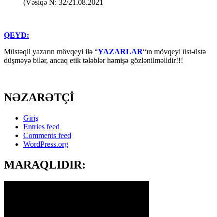
(Vəsiqə N: 32/21.08.2021
QEYD:
Müstəqil yazarın mövqeyi ilə “
YAZARLAR
“ın mövqeyi üst-üstə
düşməyə bilər, ancaq etik tələblər həmişə gözlənilməlidir!!!
NƏZARƏTÇİ
Giriş
Entries feed
Comments feed
WordPress.org
MARAQLIDIR: