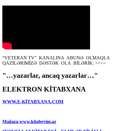
“VETERAN TV” KANALINA ABUNƏ OLMAQLA
QAZİLƏRIMİZƏ DƏSTƏK OLA BİLƏRİK: >>>>
"…yazarlar, ancaq yazarlar…"
ELEKTRON KİTABXANA
WWW.E-KİTABXANA.COM
Mağaza-www.kitabevim.az