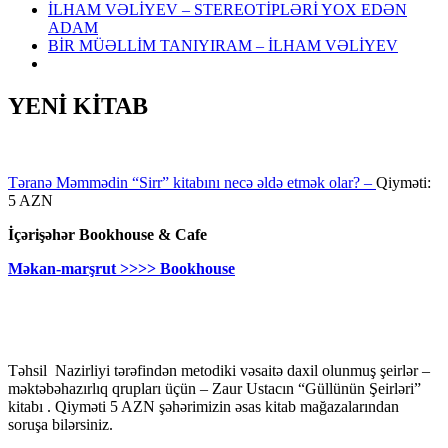
İLHAM VƏLİYEV – STEREOTİPLƏRİ YOX EDƏN
ADAM
BİR MÜƏLLİM TANIYIRAM – İLHAM VƏLİYEV
YENİ KİTAB
Təranə Məmmədin “Sirr” kitabını necə əldə etmək olar? –
Qiyməti:
5 AZN
İçərişəhər Bookhouse & Cafe
Məkan-marşrut >>>> Bookhouse
Təhsil Nazirliyi tərəfindən metodiki vəsaitə daxil olunmuş şeirlər –
məktəbəhazırlıq qrupları üçün – Zaur Ustacın “Güllünün Şeirləri”
kitabı . Qiyməti 5 AZN şəhərimizin əsas kitab mağazalarından
soruşa bilərsiniz.