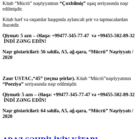
Kitab “Mücrü” nəşriyyatının
“Çoxbilmiş”
uşaq seriyasında nəşr
edilmişdir.
Kitab hərf və rəqəmlər haqqında əyləncəli şeir və tapmacalardan
ibarətdir.
Qiymət: 5 azn – Əlaqə: +99477-345-77-47 və +99455-502-89-32
İNDİ ZƏNG EDİN!
Nəşr göstəriciləri: 56 səhifə, A5, ağ-qara, “Mücrü” Nəşriyyatı /
2020
Zaur USTAC,“45” (seçmə şeirlər).
Kitab “Mücrü”nəşriyyatının
“Poeziya”
seriyasında nəşr edilmişdir.
Qiyməti: 5 azn – Əlaqə: +99477-345-77-47 və +99455-502-89-32
İNDİ ZƏNG EDİN!
Nəşr göstəriciləri: 64 səhifə, A5, ağ-qara, “Mücrü” Nəşriyyatı /
2020