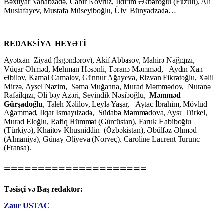
Bəxtiyar Vahabzadə, Cabir Novruz, İldırım Əkbəroğlu (Füzuli), Alı
Mustafayev, Mustafa Müseyiboğlu, Ülvi Bünyadzadə…
REDAKSİYA HEYƏTİ
Ayətxan Ziyad (İsgəndərov), Akif Abbasov, Mahirə Nağıqızı,
Vüqar Əhməd, Mehman Həsənli, Təranə Məmməd, Aydın Xan
Əbilov, Kamal Camalov, Günnur Ağayeva, Rizvan Fikrətoğlu, Xəlil
Mirzə, Aysel Nazim, Səma Muğanna, Murad Məmmədov, Nuranə
Rafailqızı, Əli bəy Azəri, Sevindik Nəsiboğlu,
Məmməd
Gürşadoğlu
, Taleh Xəlilov, Leyla Yaşar, Aytac İbrahim, Mövlud
Ağamməd, İlqar İsmayılzadə, Südabə Məmmədova, Aysu Türkel,
Murad Eloğlu, Rafiq Hümmət (Gürcüstan), Faruk Habiboğlu
(Türkiyə), Khaitov Khusniddin (Özbəkistan), Əbülfəz Əhməd
(Almaniya), Günay Əliyeva (Norveç). Caroline Laurent Turunc
(Fransa).
=====================
Təsisçi və Baş redaktor:
Zaur USTAC