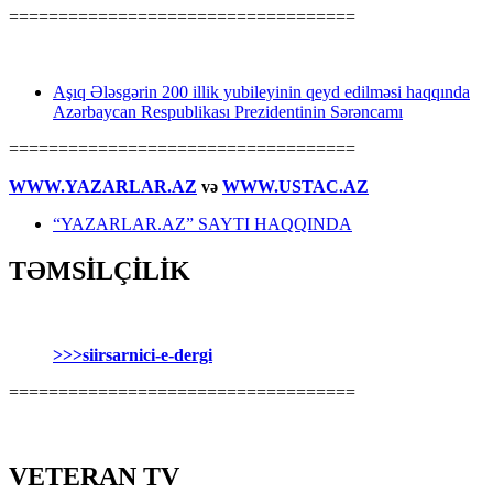
===================================
Aşıq Ələsgərin 200 illik yubileyinin qeyd edilməsi haqqında
Azərbaycan Respublikası Prezidentinin Sərəncamı
===================================
WWW.YAZARLAR.AZ
və
WWW.USTAC.AZ
“YAZARLAR.AZ” SAYTI HAQQINDA
TƏMSİLÇİLİK
>>>siirsarnici-e-dergi
===================================
VETERAN TV