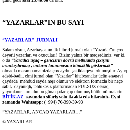
günü gecə
saat 23:40:00
da bitir.
“YAZARLAR”IN BU SAYI
“YAZARLAR” JURNALI
Salam olsun, Azərbaycanın ilk hibrid jurnalı olan “Yazarlar”ın çox
dəyərli yazarları və oxucuları! Bizim yalnız bir məqsədimiz var ki,
o da
“
Yaradıcı uşaq – gәnclәrin dövrü mәtbuatda çıxışını
asanlaşdırmaq , onların tanınmasına kömәklik göstәrmәk”
olmaqla məramnaməmizdə çox aydın şəkildə qeyd olumuşdur. Aylıq
ədəbi-bədii, elmi jurnal olan “Yazarlar” kitabxanalar üçün ənənəvi
qaydada məhdud sayda nəşr olunur və elektron formatda bir neçə
sabit, dayanıqlı, təhlükəsiz platformadan PULSUZ olaraq
yayımlanır. Jurnalın bu günə qədər çap olunmuş bütün nömrələrini
BİTİK.AZ
saytından sifariş yolu ilə əldə edə bilərsiniz. Eyni
zamanda Wahtsapp:
(+994) 70-390-39-93
“YAZARLAR, ANCAQ YAZARLAR…”
© YAZARLAR.