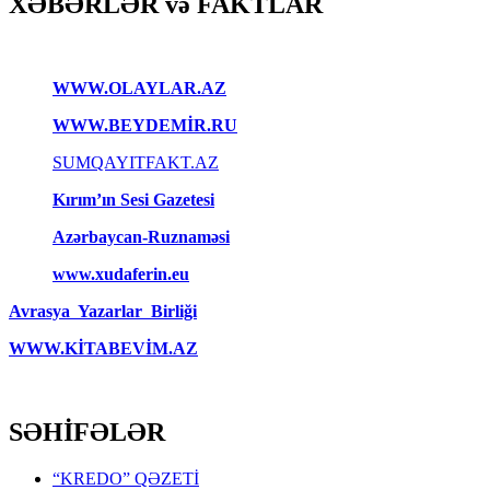
XƏBƏRLƏR və FAKTLAR
WWW.OLAYLAR.AZ
WWW.BEYDEMİR.RU
SUMQAYITFAKT.AZ
Kırım’ın Sesi Gazetesi
Azərbaycan-Ruznaməsi
www.xudaferin.eu
Avrasya Yazarlar Birliği
WWW.KİTABEVİM.AZ
SƏHİFƏLƏR
“KREDO” QƏZETİ