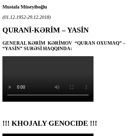
Mustafa Müseyiboğlu
(01.12.1952-29.12.2018)
QURANİ-KƏRİM – YASİN
GENERAL KƏRİM KƏRİMOV “QURAN OXUMAQ” –
“YASİN” SURƏSİ HAQQINDA:
!!! KHOJALY GENOCIDE !!!