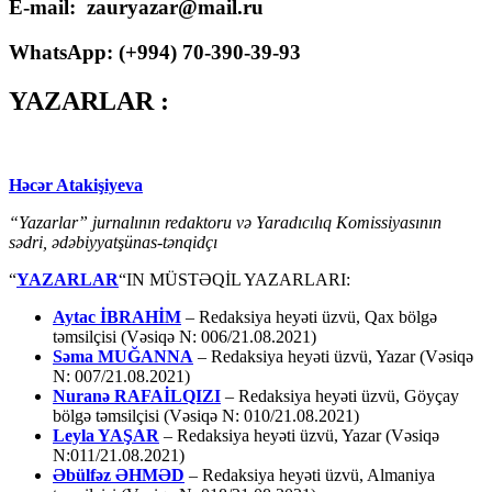
E-mail: zauryazar@mail.ru
WhatsApp: (
+994
) 70-390-39-93
YAZARLAR :
Həcər Atakişiyeva
“Yazarlar” jurnalının redaktoru və Yaradıcılıq Komissiyasının
sədri, ədəbiyyatşünas-tənqidçı
“
YAZARLAR
“IN MÜSTƏQİL YAZARLARI:
Aytac İBRAHİM
– Redaksiya heyəti üzvü, Qax bölgə
təmsilçisi (Vəsiqə N: 006/21.08.2021)
Səma MUĞANNA
– Redaksiya heyəti üzvü, Yazar (Vəsiqə
N: 007/21.08.2021)
Nuranə RAFAİLQIZI
– Redaksiya heyəti üzvü, Göyçay
bölgə təmsilçisi (Vəsiqə N: 010/21.08.2021)
Leyla YAŞAR
– Redaksiya heyəti üzvü, Yazar (Vəsiqə
N:011/21.08.2021)
Əbülfəz ƏHMƏD
– Redaksiya heyəti üzvü, Almaniya