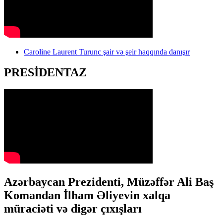
Caroline Laurent Turunc şair və şeir haqqında danışır
PRESİDENTAZ
Azərbaycan Prezidenti, Müzəffər Ali Baş
Komandan İlham Əliyevin xalqa
müraciəti və digər çıxışları