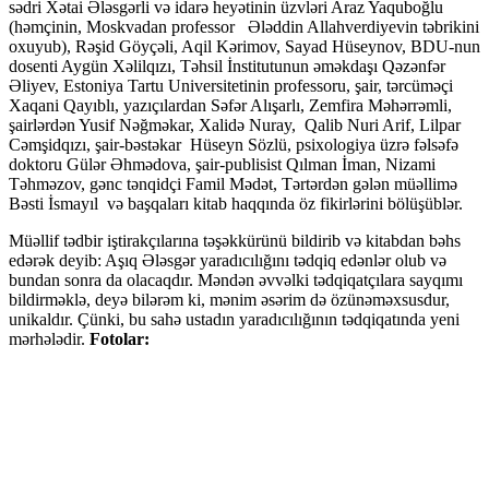
sədri Xətai Ələsgərli və idarə heyətinin üzvləri Araz Yaquboğlu
(həmçinin, Moskvadan professor Ələddin Allahverdiyevin təbrikini
oxuyub), Rəşid Göyçəli, Aqil Kərimov, Sayad Hüseynov, BDU-nun
dosenti Aygün Xəlilqızı, Təhsil İnstitutunun əməkdaşı Qəzənfər
Əliyev, Estoniya Tartu Universitetinin professoru, şair, tərcüməçi
Xaqani Qayıblı, yazıçılardan Səfər Alışarlı, Zemfira Məhərrəmli,
şairlərdən Yusif Nəğməkar, Xalidə Nuray, Qalib Nuri Arif, Lilpar
Cəmşidqızı, şair-bəstəkar Hüseyn Sözlü, psixologiya üzrə fəlsəfə
doktoru Gülər Əhmədova, şair-publisist Qılman İman, Nizami
Təhməzov, gənc tənqidçi Famil Mədət, Tərtərdən gələn müəllimə
Bəsti İsmayıl və başqaları kitab haqqında öz fikirlərini bölüşüblər.
Müəllif tədbir iştirakçılarına təşəkkürünü bildirib və kitabdan bəhs
edərək deyib: Aşıq Ələsgər yaradıcılığını tədqiq edənlər olub və
bundan sonra da olacaqdır. Məndən əvvəlki tədqiqatçılara sayqımı
bildirməklə, deyə bilərəm ki, mənim əsərim də özünəməxsusdur,
unikaldır. Çünki, bu sahə ustadın yaradıcılığının tədqiqatında yeni
mərhələdir.
Fotolar: