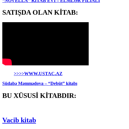
“NOVELLA” KİTAB EVİ – ELMLƏR FİLİALI
SATIŞDA OLAN KİTAB:
>>>>WWW.USTAC.AZ
Südabə Məmmədova – “Debüt” kitabı
BU XÜSUSİ KİTABDIR:
Vacib kitab