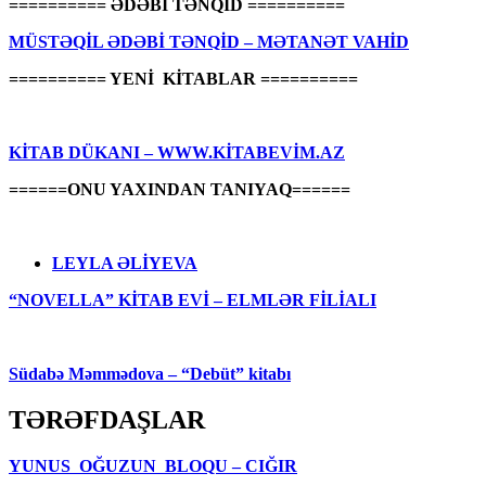
========== ƏDƏBİ TƏNQİD ==========
MÜSTƏQİL ƏDƏBİ TƏNQİD – MƏTANƏT VAHİD
========== YENİ KİTABLAR ==========
KİTAB DÜKANI – WWW.KİTABEVİM.AZ
======ONU YAXINDAN TANIYAQ======
LEYLA ƏLİYEVA
“NOVELLA” KİTAB EVİ – ELMLƏR FİLİALI
Südabə Məmmədova – “Debüt” kitabı
TƏRƏFDAŞLAR
YUNUS OĞUZUN BLOQU – CIĞIR