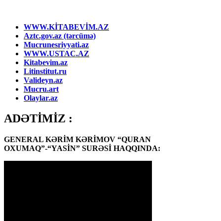
WWW.KİTABEVİM.AZ
Aztc.gov.az (tərcümə)
Mucrunesriyyati.az
WWW.USTAC.AZ
Kitabevim.az
Litinstitut.ru
Valideyn.az
Mucru.art
Olaylar.az
ADƏTİMİZ :
GENERAL KƏRİM KƏRİMOV “QURAN
OXUMAQ”-“YASİN” SURƏSİ HAQQINDA: