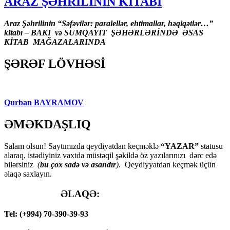
ARAZ ŞƏHRİLİNİN KİTABI
Araz Şəhrilinin “Səfəvilər: paralellər, ehtimallar, həqiqətlər…”
kitabı – BAKI və SUMQAYIT ŞƏHƏRLƏRİNDƏ ƏSAS
KİTAB MAĞAZALARINDA
ŞƏRƏF LÖVHƏSİ
Qurban BAYRAMOV
ƏMƏKDAŞLIQ
Salam olsun! Saytımızda qeydiyatdan keçməklə
“YAZAR”
statusu
alaraq, istədiyiniz vaxtda müstəqil şəkildə öz yazılarınızı dərc edə
bilərsiniz
(
bu çox sadə və asandır
).
Qeydiyyatdan keçmək üçün
əlaqə saxlayın.
ƏLAQƏ:
Tel: (+994) 70-390-39-93