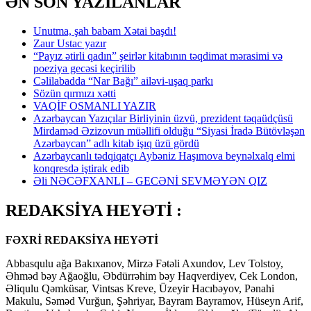
ƏN SON YAZILANLAR
Unutma, şah babam Xətai başdı!
Zaur Ustac yazır
“Payız ətirli qadın” şeirlər kitabının təqdimat mərasimi və
poeziya gecəsi keçirilib
Cəlilabadda “Nar Bağı” ailəvi-uşaq parkı
Sözün qırmızı xətti
VAQİF OSMANLI YAZIR
Azərbaycan Yazıçılar Birliyinin üzvü, prezident təqaüdçüsü
Mirdaməd Əzizovun müəllifi olduğu “Siyasi İradə Bütövləşən
Azərbaycan” adlı kitab işıq üzü gördü
Azərbaycanlı tədqiqatçı Aybəniz Haşımova beynəlxalq elmi
konqresdə iştirak edib
Əli NƏCƏFXANLI – GECƏNİ SEVMƏYƏN QIZ
REDAKSİYA HEYƏTİ :
FƏXRİ REDAKSİYA HEYƏTİ
Abbasqulu ağa Bakıxanov, Mirzə Fətəli Axundov, Lev Tolstoy,
Əhməd bəy Ağaoğlu, Əbdürrəhim bəy Haqverdiyev, Cek London,
Əliqulu Qəmküsar, Vintsas Kreve, Üzeyir Hacıbəyov, Pənahi
Makulu, Səməd Vurğun, Şəhriyar, Bayram Bayramov, Hüseyn Arif,