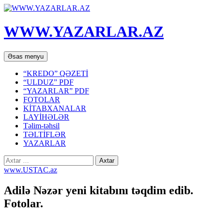
WWW.YAZARLAR.AZ
Axtar
Mühtəviyyata
Əsas menyu
keç
“KREDO” QƏZETİ
“ULDUZ” PDF
“YAZARLAR” PDF
FOTOLAR
KİTABXANALAR
LAYİHƏLƏR
Təlim-təhsil
TƏLTİFLƏR
YAZARLAR
Axtarış:
www.USTAC.az
Adilə Nəzər yeni kitabını təqdim edib.
Fotolar.