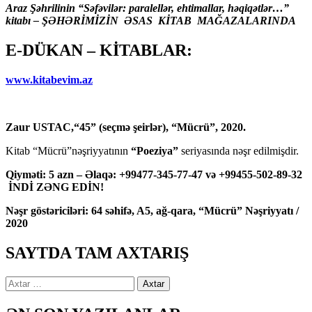
Araz Şəhrilinin “Səfəvilər: paralellər, ehtimallar, həqiqətlər…”
kitabı – ŞƏHƏRİMİZİN ƏSAS KİTAB MAĞAZALARINDA
E-DÜKAN – KİTABLAR:
www.kitabevim.az
Zaur USTAC,“45” (seçmə şeirlər), “Mücrü”, 2020.
Kitab “Mücrü”nəşriyyatının
“Poeziya”
seriyasında nəşr edilmişdir.
Qiyməti: 5 azn – Əlaqə: +99477-345-77-47 və +99455-502-89-32
İNDİ ZƏNG EDİN!
Nəşr göstəriciləri: 64 səhifə, A5, ağ-qara, “Mücrü” Nəşriyyatı /
2020
SAYTDA TAM AXTARIŞ
Axtarış: