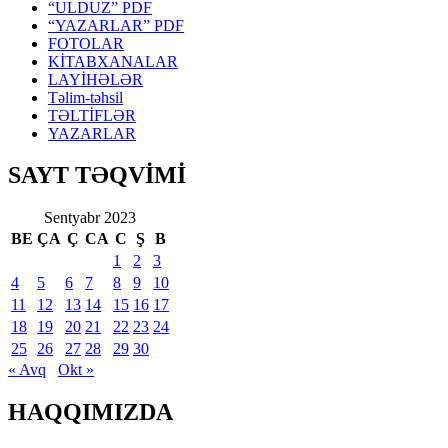
“ULDUZ” PDF
“YAZARLAR” PDF
FOTOLAR
KİTABXANALAR
LAYİHƏLƏR
Təlim-təhsil
TƏLTİFLƏR
YAZARLAR
SAYT TƏQVİMİ
Sentyabr 2023
BE
ÇA
Ç
CA
C
Ş
B
1
2
3
4
5
6
7
8
9
10
11
12
13
14
15
16
17
18
19
20
21
22
23
24
25
26
27
28
29
30
« Avq
Okt »
HAQQIMIZDA