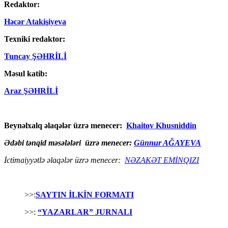
Redaktor:
Həcər Atakişiyeva
Texniki redaktor:
Tuncay ŞƏHRİLİ
Məsul katib:
Araz ŞƏHRİLİ
Beynəlxalq əlaqələr üzrə menecer:
Khaitov Khusniddin
Ədəbi tənqid məsələləri üzrə menecer:
Günnur AĞAYEVA
İctimaiyyətlə əlaqələr üzrə menecer:
NƏZAKƏT EMİNQIZI
>>:
SAYTIN İLKİN FORMATI
>>:
“YAZARLAR” JURNALI