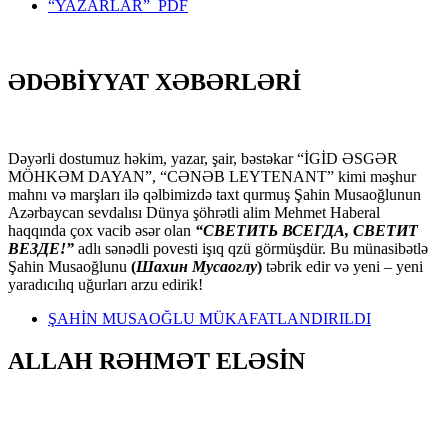
“YAZARLAR” PDF
ƏDƏBİYYAT XƏBƏRLƏRİ
Dəyərli dostumuz həkim, yazar, şair, bəstəkar “İGİD ƏSGƏR
MÖHKƏM DAYAN”, “CƏNƏB LEYTENANT” kimi məşhur
mahnı və marşları ilə qəlbimizdə taxt qurmuş Şahin Musaoğlunun
Azərbaycan sevdalısı Dünya şöhrətli alim Mehmet Haberal
haqqında çox vacib əsər olan
“СВЕТИТЬ ВСЕГДА, СВЕТИТ
ВЕЗДЕ!”
adlı sənədli povesti işıq qzü görmüşdür. Bu münasibətlə
Şahin Musaoğlunu
(
Шахин Мусаоглу
)
təbrik edir və yeni – yeni
yaradıcılıq uğurları arzu edirik!
ŞAHİN MUSAOĞLU MÜKAFATLANDIRILDI
ALLAH RƏHMƏT ELƏSİN