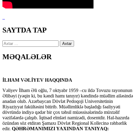
SAYTDA TAP
Axtarış:
MƏQALƏLƏR
İLHAM VƏLİYEV HAQQINDA
Vəliyev İlham Əli oğlu, 7 oktyabr 1959 –cu ildə Tovuzu rayonunun
Əlibəyi (yəqin ki, bu kəndi hamı tanıyır) kəndində müəllim ailəsində
anadan olub. Azərbaycan Dövlət Pedoqoji Universitetinin
Riyaziyyat fakültəsini bitirib. Müəllimliklə başladığı fəaliyyəti
dövründə indiyə qədər bir çox təhsil müəssisələrində müxtəlif
vəzifələrdə çalışıb. İqtisad elmləri namizədi, dosentdir. Hal-hazırda
özündən söz etdirən Şamaxı Dövlət Regional Kollecinə rəhbərlik
edir.
QƏHRƏMANIMIZI YAXINDAN TANIYAQ: