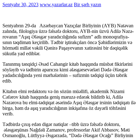
Sentyabr 30, 2023
www.yazarlar.az
Bir şərh yazın
Sentyabrın 29-da Azərbaycan Yazıçılar Birliyinin (AYB) Natəvan
zalında, filologiya üzrə fəlsəfə doktoru, AYB-nin üzvü Adi­lə Nə­zə­
ro­va­nın “Aşıq Ələs­gər ya­ra­dıcılığın­da su­fizm” adlı mo­noq­ra­fi­ya­
sının təqdimatı keçirilib. Tədbir iştirakçıları öncə Şəhidlərimizin və
hörmətli millət vəkili Qənirə Paşayevanın xatirəsini bir dəqiqəlik
sükutla yad ediblər.
Tanınmış tənqidçi Əsəd Cahangir kitab haqqında müsbət fikirlərini
söyləyib və tədbirin aparıcısı kimi ələsgərsevərləri Dədə Ələsgər
yadadıcılığında yeni mərhələrinin – sufizmin tədqiqi üçün təbrik
edib.
Kitabın elmi redaktoru və ön sözün müəllifi, akademik Nizami
Cəfərov kitab haqqında geniş məruzə edərək bildirib ki, Adilə
Nəzərova bu elmi-tədqiqat əsərində Aşıq Ələsgər irsinin tədqiqatı ilə
birgə, həm də aşıq yaradıcılığının inkişafına öz dəyərli töhfəsini
verib.
Tədbirdə çıxış edən digər natiqlər –tibb üzrə fəlsəfə doktoru,
ələsgərşünas Nağdəli Zamanov, professorlar Akif Abbasov, Məti
Osmanoğlu, Lütfiyyə Əsgərzadə, “Dədə Ələsgər Ocağı” Birliyinin