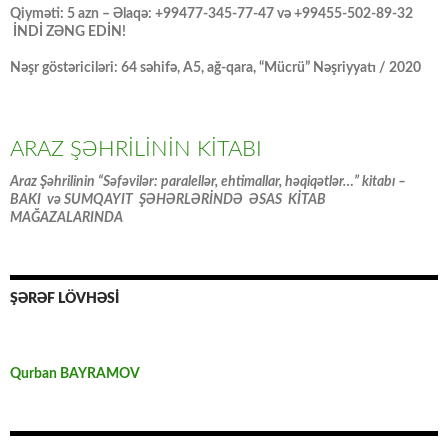
Qiyməti: 5 azn – Əlaqə: +99477-345-77-47 və +99455-502-89-32
İNDİ ZƏNG EDİN!
Nəşr göstəriciləri: 64 səhifə, A5, ağ-qara, “Mücrü” Nəşriyyatı / 2020
ARAZ ŞƏHRİLİNİN KİTABI
Araz Şəhrilinin “Səfəvilər: paralellər, ehtimallar, həqiqətlər…” kitabı –
BAKI və SUMQAYIT ŞƏHƏRLƏRİNDƏ ƏSAS KİTAB
MAĞAZALARINDA
ŞƏRƏF LÖVHƏSİ
Qurban BAYRAMOV