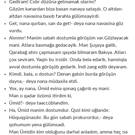
Gedirəm! Cıdır düzünə getməmək olarmı?
Gözüm kənardan bizə baxan nənəyə sataşdı. O altdan-
altdan nəvəsinə baxıb fərəhlə gülümsəyirdi.
Get, nənə qurban, sən də get!- deyə nənə nəvəsinə göz
vurdu.
Alınmır! Mənim sabah dostumla görüşüm var.Gözləyəcək
məni. Atlara baxmağa gedəcəyik. Mən Şuşaya gəlib,
Qarabağ atını çapmasam qayıda bilmərəm Bakıya. Atları
çox sevirəm. Yəqin bu irsidir. Onda belə edərik, hamılıqla
əvvəl dostumla görüşüb gedərik. İndi zəng edib deyərəm.
Kimdi, bala, o dostun? Denən gəlsin burda görüşün
dayna,- deyə nənə müdaxilə etdi.
Yox, ay nənə, Ümid evinə qonaq çağırıb ey məni.
Mən o qədər özümü itirdim ki,
Ümid?- deyə təəccübləndim.
Hə, Ümid mənim dostumdur. Qızıl kimi oğlandır.
Hüquqşünasdır. Bu gün sabah prokurordur,- deyə
qohumum yenə gülümsədi.
Mən Ümidin kim olduğunu dərhal anladım, amma heç nə