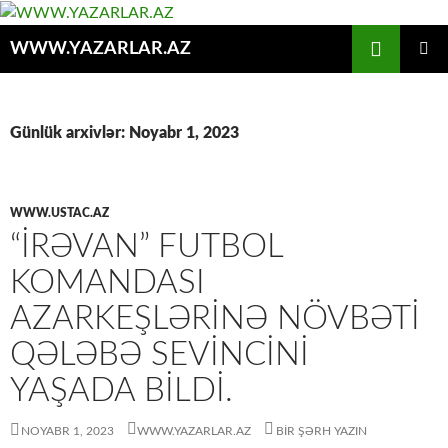
Axtar
WWW.YAZARLAR.AZ
MÜHTƏVIYYATA
ƏSAS
KEÇ
MENYU
Günlük arxivlər: Noyabr 1, 2023
WWW.USTAC.AZ
“İRƏVAN” FUTBOL
KOMANDASI
AZARKEŞLƏRINƏ NÖVBƏTI
QƏLƏBƏ SEVINCINI
YAŞADA BILDI.
NOYABR 1, 2023
WWW.YAZARLAR.AZ
BIR ŞƏRH YAZIN