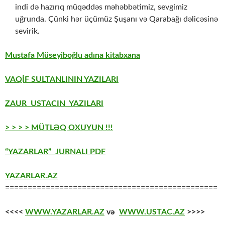
indi də hazırıq müqəddəs məhəbbətimiz, sevgimiz
uğrunda. Çünki hər üçümüz Şuşanı və Qarabağı dəlicəsinə
sevirik.
Mustafa Müseyiboğlu adına kitabxana
VAQİF SULTANLININ YAZILARI
ZAUR USTACIN YAZILARI
> > > > MÜTLƏQ OXUYUN !!!
“YAZARLAR” JURNALI PDF
YAZARLAR.AZ
===============================================
<<<<
WWW.YAZARLAR.AZ
və
WWW.USTAC.AZ
>>>>