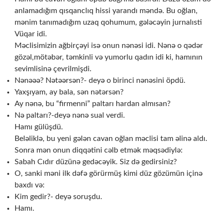
anlamadığım qısqanclıq hissi yarandı məndə. Bu oğlan,
mənim tanımadığım uzaq qohumum, gələcəyin jurnalısti
Vüqar idi.
Məclisimizin ağbirçəyi isə onun nənəsi idi. Nənə o qədər
gözəl,mötəbər, təmkinli və yumorlu qadın idi ki, hamının
sevimlisinə çevrilmişdi.
Nənəəə? Nətəərsən?- deyə o birinci nənəsini öpdü.
Yaxşıyam, ay bala, sən nətərsən?
Ay nənə, bu “firmenni” paltarı hardan almısan?
Nə paltarı?-deyə nənə sual verdi.
Hamı gülüşdü.
Beləliklə, bu yeni gələn cavan oğlan məclisi tam əlinə aldı.
Sonra mən onun diqqətini cəlb etmək məqsədiylə:
Sabah Cıdır düzünə gedəcəyik. Siz də gedirsiniz?
O, sanki məni ilk dəfə görürmüş kimi düz gözümün içinə
baxdı və:
Kim gedir?- deyə soruşdu.
Hamı.