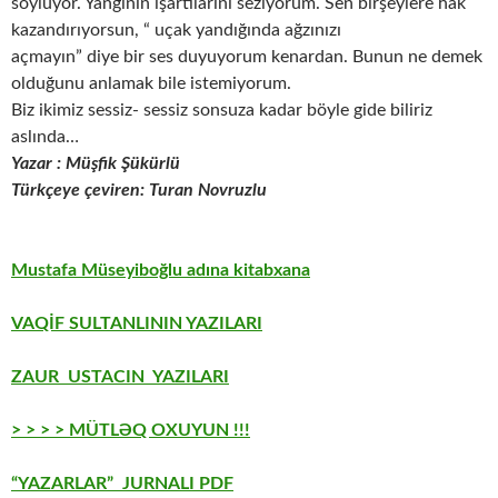
söylüyor. Yangının işartılarını seziyorum. Sen birşeylere hak
kazandırıyorsun, “ uçak yandığında ağzınızı
açmayın” diye bir ses duyuyorum kenardan. Bunun ne demek
olduğunu anlamak bile istemiyorum.
Biz ikimiz sessiz- sessiz sonsuza kadar böyle gide biliriz
aslında…
Yazar : Müşfik Şükürlü
Türkçeye çeviren: Turan Novruzlu
Mustafa Müseyiboğlu adına kitabxana
VAQİF SULTANLININ YAZILARI
ZAUR USTACIN YAZILARI
> > > > MÜTLƏQ OXUYUN !!!
“YAZARLAR” JURNALI PDF