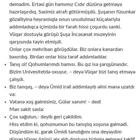
demədim. Ertəsi gün hamımız Cıdır düzünə getməyə
hazırlaşırdıq. Səsimiz ətrafı götürmüşdü. Şuşanın füsunkar
gözəlliyinə heyranlıqla onun unudulmaz küçələriylə
addımladıqca içimizdə bir fərəh hissi çoşurdu sanki.
Vüqar dostuyla görüşü Şuşa İncəsənət muzeyinin
qarşısında təyin etmişdi.
Onlar çox mehriban görüşdülər. Biz onlara kənardan
baxırdıq. Birdən onlar bizə tərəf addımladılar.
Tanış ol! Qohumlarımdı hamısı. Bu qız isə şərqşünasdır.
Bizim Univesitetdə oxuyur, – deyə Vüqar bizi tanış etməyə
çalışdı.
Biz tanışıq, – deyə Ümid irəli addımlayıb əlini mənə uzatdı
və:
Vətənə xoş gəlmisiniz, Gülər xanım! – dedi
Mən sakit səslə:
Çox sağolun,- deyib geri çəkildim.
Hiss etdim ki, qohumumun bu tanışlıq xoşuna gəlmədi.
Düşündüm ki, gərək Ümidi tanıdığımı ona deyəydim
dünən.Vüqar özünü ələ alıb dostuna bizimlə getməyi təklif