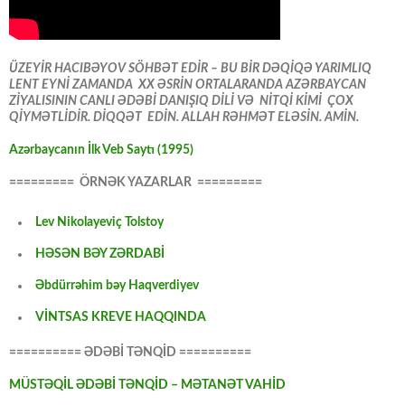
ÜZEYİR HACIBƏYOV SÖHBƏT EDİR – BU BİR DƏQİQƏ YARIMLIQ
LENT EYNİ ZAMANDA XX ƏSRİN ORTALARANDA AZƏRBAYCAN
ZİYALISININ CANLI ƏDƏBİ DANIŞIQ DİLİ VƏ NİTQİ KİMİ ÇOX
QİYMƏTLİDİR. DİQQƏT EDİN. ALLAH RƏHMƏT ELƏSİN. AMİN.
Azərbaycanın İlk Veb Saytı (1995)
========= ÖRNƏK YAZARLAR =========
Lev Nikolayeviç Tolstoy
HƏSƏN BƏY ZƏRDABİ
Əbdürrəhim bəy Haqverdiyev
VİNTSAS KREVE HAQQINDA
========== ƏDƏBİ TƏNQİD ==========
MÜSTƏQİL ƏDƏBİ TƏNQİD – MƏTANƏT VAHİD