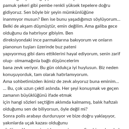
pamuk şekeri gibi pembe renkli yüksek tepelere doğru
gidiyoruz. Sen böyle bir şeyin mümkünlüğüne
inanmıyor musun? Ben ise bunu yaşadığımızı söylüyorum…
Belki de akşam düşmüştür, emin değilim. Ama galiba gece
olduğunu da hatırlıyor gibiyim. Ben
direksiyondaki ince parmaklarına bakıyorum ve onların
pianonun tuşları üzerinde buz pateni
yapıyormuş gibi dans ettiklerini hayal ediyorum, senin zarif
olup- olmamağınla bağlı düşüncelerim
bana zevk veriyor. Bu gün oldukça iyi huylusun. Biz neden
konuşuyorduk, tam olarak hatırlamıyorum.
Ama sohbetimizden ikimiz de zevk alıyoruz buna eminim…
… Bu, çok uzun çekti aslında. Her şeyi konuşmak ve geçen
zamanın büyüklüğünü ifade etmək
için hangi sözleri seçtiğim aklımda kalmamış, balık hafızalı
olduğumu sen de biliyorsun, öyle değil mi?
Sonra polis arabayı durduruyor ve bize doğru yaklaşıyor,
yakınlarda uçak kazası olduğunu