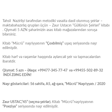
Təhsil Nazirliyi tərəfindən metodiki vəsaitə daxil olunmuş şeirlər –
məktəbəhazırlıq qrupları üçün – Zaur Ustacın “Güllünün Şeirləri” kitabı
. Qiyməti 5 AZN şəhərimizin əsas kitab mağazalarından soruşa
bilərsiniz.
Kitab “Mücrü” nəşriyyatının
“Çoxbilmiş”
uşaq seriyasında nəşr
edilmişdir.
Kitab hərf və rəqəmlər haqqında əyləncəli şeir və tapmacalardan
ibarətdir.
Qiymət: 5 azn – Əlaqə: +99477-345-77-47 və +99455-502-89-32
İNDİ ZƏNG EDİN!
Nəşr göstəriciləri: 56 səhifə, A5, ağ-qara, “Mücrü” Nəşriyyatı / 2020
Zaur USTAC,“45” (seçmə şeirlər).
Kitab “Mücrü”nəşriyyatının
“Poeziya”
seriyasında nəşr edilmişdir.