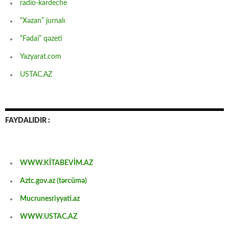
radio-kardeche
“Xəzan” jurnalı
“Fədai” qəzeti
Yazyarat.com
USTAC.AZ
FAYDALIDIR :
WWW.KİTABEVİM.AZ
Aztc.gov.az (tərcümə)
Mucrunesriyyati.az
WWW.USTAC.AZ