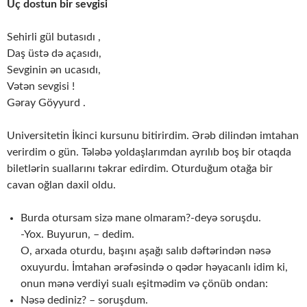
Üç dostun bir sevgisi
Sehirli gül butasıdı ,
Daş üstə də açasıdı,
Sevginin ən ucasıdı,
Vətən sevgisi !
Gəray Göyyurd .
Universitetin İkinci kursunu bitirirdim. Ərəb dilindən imtahan
verirdim o gün. Tələbə yoldaşlarımdan ayrılıb boş bir otaqda
biletlərin suallarını təkrar edirdim. Oturduğum otağa bir
cavan oğlan daxil oldu.
Burda otursam sizə mane olmaram?-deyə soruşdu.
-Yox. Buyurun, – dedim.
O, arxada oturdu, başını aşağı salıb dəftərindən nəsə
oxuyurdu. İmtahan ərəfəsində o qədər həyacanlı idim ki,
onun mənə verdiyi sualı eşitmədim və çönüb ondan:
Nəsə dediniz? – soruşdum.