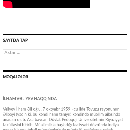
SAYTDA TAP
Axtarış:
MƏQALƏLƏR
İLHAM VƏLİYEV HAQQINDA
Vəliyev İlham Əli oğlu, 7 oktyabr 1959 –cu ildə Tovuzu rayonunun
Əlibəyi (yəqin ki, bu kəndi hamı tanıyır) kəndində müəllim ailəsində
anadan olub. Azərbaycan Dövlət Pedoqoji Universitetinin Riyaziyyat
fakültəsini bitirib. Müəllimliklə başladığı fəaliyyəti dövründə indiyə