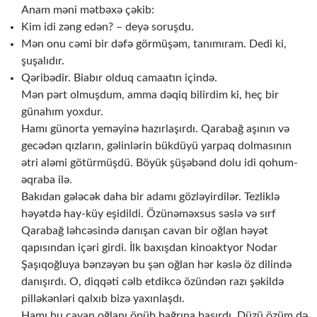
Anam məni mətbəxə çəkib:
Kim idi zəng edən? – deyə soruşdu.
Mən onu cəmi bir dəfə görmüşəm, tanımıram. Dedi ki,
şuşalıdır.
Qəribədir. Biabır olduq camaatın içində.
Mən pərt olmuşdum, amma dəqiq bilirdim ki, heç bir
günahım yoxdur.
Hamı günorta yeməyinə hazırlaşırdı. Qarabağ aşının və
gecədən qızların, gəlinlərin bükdüyü yarpaq dolmasının
ətri aləmi götürmüşdü. Böyük şüşəbənd dolu idi qohum-
əqraba ilə.
Bakıdan gələcək daha bir adamı gözləyirdilər. Tezliklə
həyətdə hay-küy eşidildi. Özünəməxsus səslə və sırf
Qarabağ ləhcəsində danışan cavan bir oğlan həyət
qapısından içəri girdi. İlk baxışdan kinoaktyor Nodar
Şaşıqoğluya bənzəyən bu şən oğlan hər kəslə öz dilində
danışırdı. O, diqqəti cəlb etdikcə özündən razı şəkildə
pilləkənləri qalxıb bizə yaxınlaşdı.
Hamı bu cavan oğlanı öpüb bağrına basırdı. Düzü özüm də