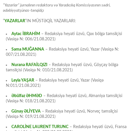
“Yazarlar” jurnalının redaktoru və Yaradıcılıq Komissiyasının sədri,
ədəbiyyatşünas-tənqidçı
“
YAZARLAR
“IN MÜSTƏQİL YAZARLARI:
Aytac İBRAHİM
– Redaksiya heyəti üzvü, Qax bölgə təmsilçisi
(Vəsiqə N: 006/21.08.2021)
Səma MUĞANNA
– Redaksiya heyəti üzvü, Yazar (Vəsiqə N:
007/21.08.2021)
Nuranə RAFAİLQIZI
– Redaksiya heyəti üzvü, Göyçay bölgə
təmsilçisi (Vəsiqə N: 010/21.08.2021)
Leyla YAŞAR
– Redaksiya heyəti üzvü, Yazar (Vəsiqə
N:011/21.08.2021)
Əbülfəz ƏHMƏD
– Redaksiya heyəti üzvü, Almaniya təmsilçisi
(Vəsiqə N: 018/21.08.2021)
Günay ƏLİYEVA
– Redaksiya heyəti üzvü, Norveç təmsilçisi
(Vəsiqə N: 019/21.08.2021)
CAROLİNE LAURENT TURUNC
– Redaksiya heyəti üzvü, Fransa