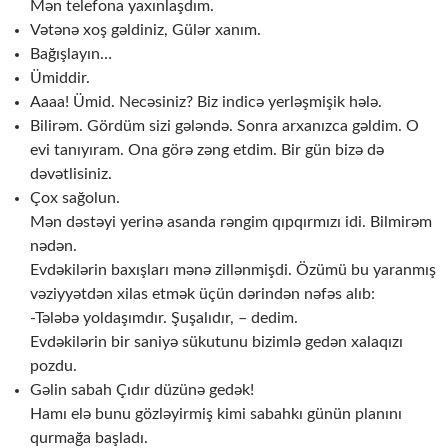
Mən telefona yaxınlaşdım.
Vətənə xoş gəldiniz, Gülər xanım.
Bağışlayın…
Ümiddir.
Aaaa! Ümid. Necəsiniz? Biz indicə yerləşmişik hələ.
Bilirəm. Gördüm sizi gələndə. Sonra arxanızca gəldim. O
evi tanıyıram. Ona görə zəng etdim. Bir gün bizə də
dəvətlisiniz.
Çox sağolun.
Mən dəstəyi yerinə asanda rəngim qıpqırmızı idi. Bilmirəm
nədən.
Evdəkilərin baxışları mənə zillənmişdi. Özümü bu yaranmış
vəziyyətdən xilas etmək üçün dərindən nəfəs alıb:
-Tələbə yoldaşımdır. Şuşalıdır, – dedim.
Evdəkilərin bir saniyə sükutunu bizimlə gedən xalaqızı
pozdu.
Gəlin sabah Çıdır düzünə gedək!
Hamı elə bunu gözləyirmiş kimi sabahkı günün planını
qurmağa başladı.