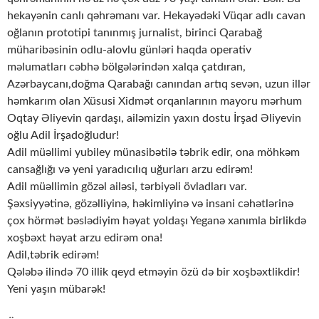
hekayənin canlı qəhrəmanı var. Hekayədəki Vüqar adlı cavan
oğlanın prototipi tanınmış jurnalist, birinci Qarabağ
müharibəsinin odlu-alovlu günləri haqda operativ
məlumatları cəbhə bölgələrindən xalqa çatdıran,
Azərbaycanı,doğma Qarabağı canından artıq sevən, uzun illər
həmkarım olan Xüsusi Xidmət orqanlarının mayoru mərhum
Oqtay Əliyevin qardaşı, ailəmizin yaxın dostu İrşad Əliyevin
oğlu Adil İrşadoğludur!
Adil müəllimi yubiley münasibətilə təbrik edir, ona möhkəm
cansağlığı və yeni yaradıcılıq uğurları arzu edirəm!
Adil müəllimin gözəl ailəsi, tərbiyəli övladları var.
Şəxsiyyətinə, gözəlliyinə, həkimliyinə və insani cəhətlərinə
çox hörmət bəslədiyim həyat yoldaşı Yeganə xanımla birlikdə
xoşbəxt həyat arzu edirəm ona!
Adil,təbrik edirəm!
Qələbə ilində 70 illik qeyd etməyin özü də bir xoşbəxtlikdir!
Yeni yaşın mübarək!