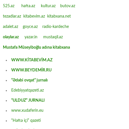
525.az
hafta.az
kultur.az
butov.az
tezadlar.az
kitabevim.az
kitabxana.net
adalet.az
goyce.az
radio-kardeche
olaylar.az
yazar.in
mustaqil.az
Mustafa Müseyiboğlu adına kitabxana
WWW.KİTABEVİM.AZ
WWW.BEYDEMİR.RU
“Ədəbi ovqat” jurnalı
Edebiyyatqazeti.az
“ULDUZ” JURNALI
www.xudaferin.eu
“Həftə içi” qəzeti