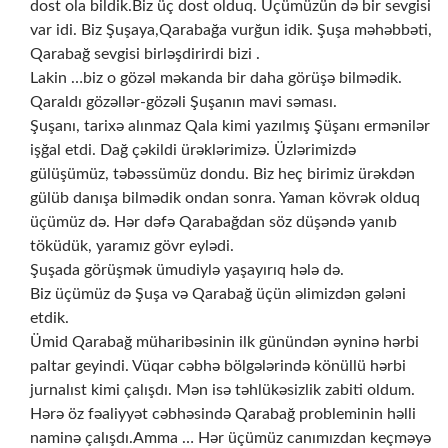
dost ola bildik.Biz üç dost olduq. Üçümüzün də bir sevgisi
var idi. Biz Şuşaya,Qarabağa vurğun idik. Şuşa məhəbbəti,
Qarabağ sevgisi birləşdirirdi bizi .
Lakin …biz o gözəl məkanda bir daha görüşə bilmədik.
Qaraldı gözəllər-gözəli Şuşanın mavi səması.
Şuşanı, tarixə alınmaz Qala kimi yazılmış Şüşanı ermənilər
işğal etdi. Dağ çəkildi ürəklərimizə. Üzlərimizdə
gülüşümüz, təbəssümüz dondu. Biz heç birimiz ürəkdən
gülüb danışa bilmədik ondan sonra. Yaman kövrək olduq
üçümüz də. Hər dəfə Qarabağdan söz düşəndə yanıb
töküdük, yaramız gövr eylədi.
Şuşada görüşmək ümudiylə yaşayırıq hələ də.
Biz üçümüz də Şuşa və Qarabağ üçün əlimizdən gələni
etdik.
Ümid Qarabağ müharibəsinin ilk günündən əyninə hərbi
paltar geyindi. Vüqar cəbhə bölgələrində könüllü hərbi
jurnalıst kimi çalışdı. Mən isə təhlükəsizlik zabiti oldum.
Hərə öz fəaliyyət cəbhəsində Qarabağ probleminin həlli
naminə çalışdı.Amma … Hər üçümüz canımızdan keçməyə