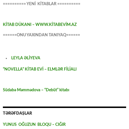
========== YENİ KİTABLAR ==========
KİTAB DÜKANI – WWW.KİTABEVİM.AZ
======ONU YAXINDAN TANIYAQ======
LEYLA ƏLİYEVA
“NOVELLA” KİTAB EVİ – ELMLƏR FİLİALI
Südabə Məmmədova – “Debüt” kitabı
TƏRƏFDAŞLAR
YUNUS OĞUZUN BLOQU – CIĞIR