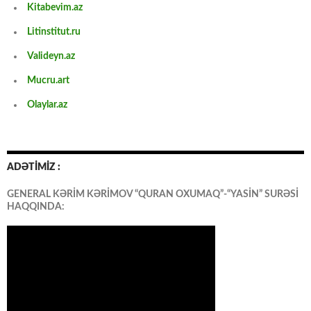
Kitabevim.az
Litinstitut.ru
Valideyn.az
Mucru.art
Olaylar.az
ADƏTİMİZ :
GENERAL KƏRİM KƏRİMOV “QURAN OXUMAQ”-“YASİN” SURƏSİ
HAQQINDA: