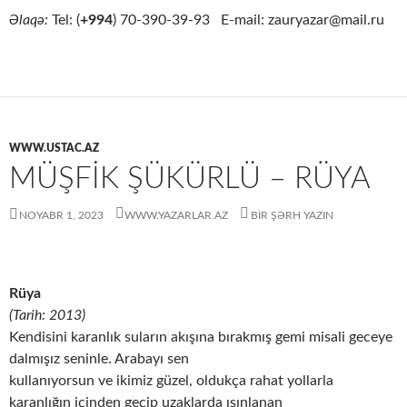
Əlaqə:
Tel: (
+994
) 70-390-39-93 E-mail: zauryazar@mail.ru
WWW.USTAC.AZ
MÜŞFIK ŞÜKÜRLÜ – RÜYA
NOYABR 1, 2023
WWW.YAZARLAR.AZ
BIR ŞƏRH YAZIN
Rüya
(Tarih: 2013)
Kendisini karanlık suların akışına bırakmış gemi misali geceye
dalmışız seninle. Arabayı sen
kullanıyorsun ve ikimiz güzel, oldukça rahat yollarla
karanlığın içinden geçip uzaklarda ışınlanan