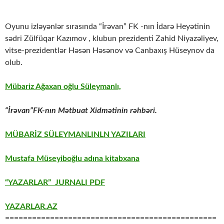
Oyunu izləyənlər sırasında “İrəvan” FK -nın İdarə Heyətinin
sədri Zülfüqar Kazımov , klubun prezidenti Zahid Niyazəliyev,
vitse-prezidentlər Həsən Həsənov və Canbaxış Hüseynov da
olub.
Mübariz Ağaxan oğlu Süleymanlı,
“İrəvan”FK-nın Mətbuat Xidmətinin rəhbəri.
MÜBARİZ SÜLEYMANLINLN YAZILARI
Mustafa Müseyiboğlu adına kitabxana
“YAZARLAR” JURNALI PDF
YAZARLAR.AZ
===============================================