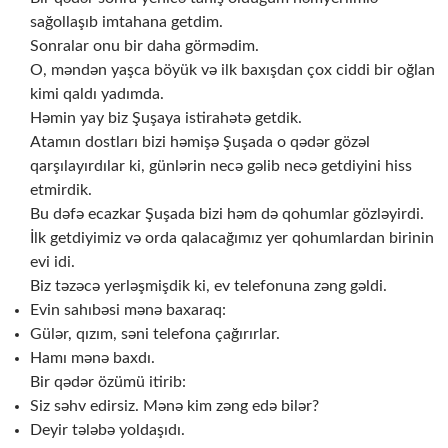
sağollaşıb imtahana getdim.
Sonralar onu bir daha görmədim.
O, məndən yaşca böyük və ilk baxışdan çox ciddi bir oğlan
kimi qaldı yadımda.
Həmin yay biz Şuşaya istirahətə getdik.
Atamın dostları bizi həmişə Şuşada o qədər gözəl
qarşılayırdılar ki, günlərin necə gəlib necə getdiyini hiss
etmirdik.
Bu dəfə ecazkar Şuşada bizi həm də qohumlar gözləyirdi.
İlk getdiyimiz və orda qalacağımız yer qohumlardan birinin
evi idi.
Biz təzəcə yerləşmişdik ki, ev telefonuna zəng gəldi.
Evin sahıbəsi mənə baxaraq:
Gülər, qızım, səni telefona çağırırlar.
Hamı mənə baxdı.
Bir qədər özümü itirib:
Siz səhv edirsiz. Mənə kim zəng edə bilər?
Deyir tələbə yoldaşıdı.