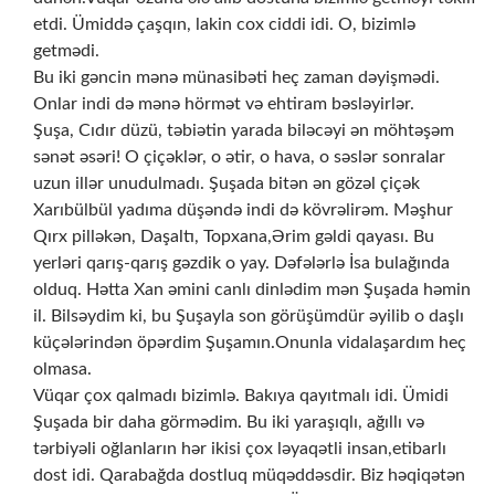
etdi. Ümiddə çaşqın, lakin cox ciddi idi. O, bizimlə
getmədi.
Bu iki gəncin mənə münasibəti heç zaman dəyişmədi.
Onlar indi də mənə hörmət və ehtiram bəsləyirlər.
Şuşa, Cıdır düzü, təbiətin yarada biləcəyi ən möhtəşəm
sənət əsəri! O çiçəklər, o ətir, o hava, o səslər sonralar
uzun illər unudulmadı. Şuşada bitən ən gözəl çiçək
Xarıbülbül yadıma düşəndə indi də kövrəlirəm. Məşhur
Qırx pilləkən, Daşaltı, Topxana,Ərim gəldi qayası. Bu
yerləri qarış-qarış gəzdik o yay. Dəfələrlə İsa bulağında
olduq. Hətta Xan əmini canlı dinlədim mən Şuşada həmin
il. Bilsəydim ki, bu Şuşayla son görüşümdür əyilib o daşlı
küçələrindən öpərdim Şuşamın.Onunla vidalaşardım heç
olmasa.
Vüqar çox qalmadı bizimlə. Bakıya qayıtmalı idi. Ümidi
Şuşada bir daha görmədim. Bu iki yaraşıqlı, ağıllı və
tərbiyəli oğlanların hər ikisi çox ləyaqətli insan,etibarlı
dost idi. Qarabağda dostluq müqəddəsdir. Biz həqiqətən