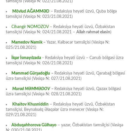
təmsilçisi (Vəsiqə N: 022/21.08.2021)
Mövlud AĞAMMƏD
– Redaksiya heyəti üzvü, Quba bölgə
təmsilçisi (Vəsiqə N: 023/21.08.2021)
Cihangir NOMOZOV
– Redaksiya heyəti üzvü, Özbəkistan
təmsilçisi (Vəsiqə N: 024/21.08.2021 –
Allah rəhmət eləsin
)
Mamedov Namik
–
Yazar, Kəlbəcər təmsilçisi (Vəsiqə N:
025/21.08.2021)
İlqar İsmayılzadə
–
Redaksiya heyəti üzvü – Cənub bölgəsi üzrə
təmsilçisi (Vəsiqə N: 026/21.08.2021)
Məmməd Gürşadoğlu
–
Redaksiya heyəti üzvü, Qarabağ bölgəsi
üzrə təmsilçisi (Vəsiqə N: 027/21.08.2021)
Murad MƏMMƏDOV
–
Redaksiya heyəti üzvü, Qazax bölgəsi
üzrə təmsilçisi (Vəsiqə N: 028/21.08.2021)
Khaitov Khusniddin
– Redaksiya heyəti üzvü, Özbəkistan
təmsilçisi, Beynəlxalq Əlaqələr üzrə menecer (Vəsiqə N:
029/21.08.2021)
Abduqahhorova Gülhayo
– yazar, Özbəkistan təmsilçisi (Vəsiqə
N: 030/21.08.2021)