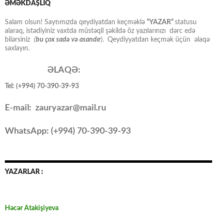
ƏMƏKDAŞLIQ
Salam olsun! Saytımızda qeydiyatdan keçməklə
“YAZAR”
statusu
alaraq, istədiyiniz vaxtda müstəqil şəkildə öz yazılarınızı dərc edə
bilərsiniz
(
bu çox sadə və asandır
).
Qeydiyyatdan keçmək üçün əlaqə
saxlayın.
ƏLAQƏ:
Tel: (+994) 70-390-39-93
E-mail: zauryazar@mail.ru
WhatsApp: (
+994
) 70-390-39-93
YAZARLAR :
Həcər Atakişiyeva