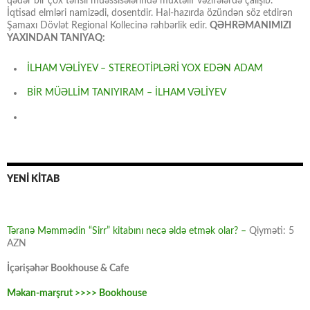
qədər bir çox təhsil müəssisələrində müxtəlif vəzifələrdə çalışıb.
İqtisad elmləri namizədi, dosentdir. Hal-hazırda özündən söz etdirən
Şamaxı Dövlət Regional Kollecinə rəhbərlik edir.
QƏHRƏMANIMIZI
YAXINDAN TANIYAQ:
İLHAM VƏLİYEV – STEREOTİPLƏRİ YOX EDƏN ADAM
BİR MÜƏLLİM TANIYIRAM – İLHAM VƏLİYEV
YENİ KİTAB
Təranə Məmmədin “Sirr” kitabını necə əldə etmək olar? –
Qiyməti: 5
AZN
İçərişəhər Bookhouse & Cafe
Məkan-marşrut >>>> Bookhouse