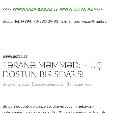
<<<<
WWW.YAZARLAR.AZ
və
WWW.USTAC.AZ
>>>>
Əlaqə:
Tel: (
+994
) 70-390-39-93 E-mail: zauryazar@mail.ru
WWW.USTAC.AZ
TƏRANƏ MƏMMƏD: – ÜÇ
DOSTUN BIR SEVGISI
NOYABR 1, 2023
WWW.YAZARLAR.AZ
BIR ŞƏRH YAZIN
Bu gün növbəti dəfə sizə təqdim edəcəyim hekayənin
qəhrəmanının nə az nə çox düz 70 yaşı tamam olur. Bəli! Bu