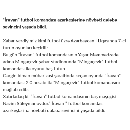
“İrəvan” futbol komandası azarkeşlərinə növbəti qələbə
sevincini yaşada bildi.
Xəbər verdiyimiz kimi futbol üzrə Azərbaycan I Liqasında 7-ci
turun oyunları keçirilir
Bu gün “İrəvan” futbol komandasının Yaşar Məmmədzadə
adına Mingəçevir şəhər stadionunda “Mingəçevir” futbol
komandası ilə oyunu baş tutub.
Gərgin idman mübarizəsi şəraitində keçən oyunda “İrəvan”
komandası 2:0 hesabı ilə “Mingəçevir” futbol komandasını
məğlub edib.
Xatırladaq ki, “İrəvan” futbol komandasının baş məşqçisi
Nazim Süleymanovdur.” İrəvan ” futbol komandası
azarkeşlərinə növbəti qələbə sevincini yaşada bildi.