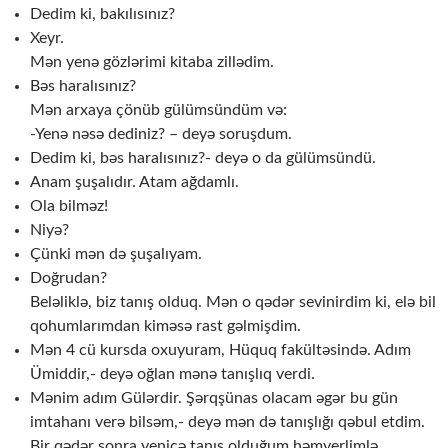
Dedim ki, bakılısınız?
Xeyr.
Mən yenə gözlərimi kitaba zillədim.
Bəs haralısınız?
Mən arxaya çönüb gülümsündüm və:
-Yenə nəsə dediniz? – deyə soruşdum.
Dedim ki, bəs haralısınız?- deyə o da gülümsündü.
Anam şuşalıdır. Atam ağdamlı.
Ola bilməz!
Niyə?
Çünki mən də şuşalıyam.
Doğrudan?
Beləliklə, biz tanış olduq. Mən o qədər sevinirdim ki, elə bil
qohumlarımdan kiməsə rast gəlmişdim.
Mən 4 cü kursda oxuyuram, Hüquq fakültəsində. Adım
Ümiddir,- deyə oğlan mənə tanışlıq verdi.
Mənim adım Gülərdir. Şərqşünas olacam əgər bu gün
imtahanı verə bilsəm,- deyə mən də tanışlığı qəbul etdim.
Bir qədər sonra yenicə tanış olduğum həmyerlimlə