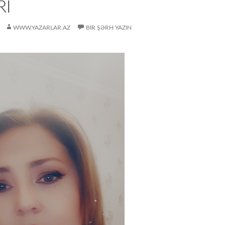
RI
WWW.YAZARLAR.AZ
BIR ŞƏRH YAZIN