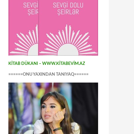
KİTAB DÜKANI – WWW.KİTABEVİM.AZ
======ONU YAXINDAN TANIYAQ======