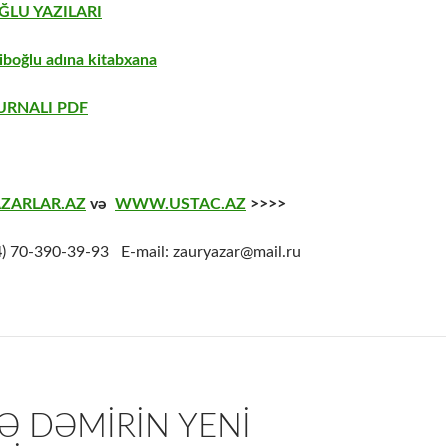
LU YAZILARI
boğlu adına kitabxana
URNALI PDF
ZARLAR.AZ
və
WWW.USTAC.AZ
>>>>
4
) 70-390-39-93 E-mail: zauryazar@mail.ru
Ə DƏMIRIN YENI