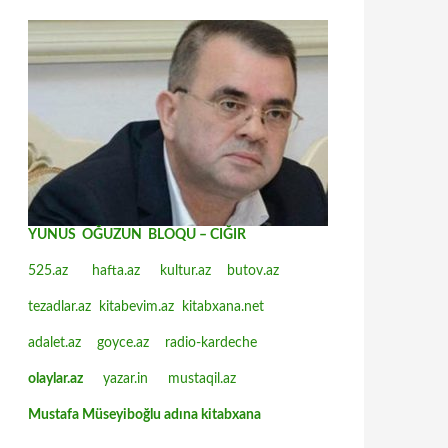
YUNUS OĞUZUN BLOQU – CIĞIR
525.az
hafta.az
kultur.az
butov.az
tezadlar.az
kitabevim.az
kitabxana.net
adalet.az
goyce.az
radio-kardeche
olaylar.az
yazar.in
mustaqil.az
Mustafa Müseyiboğlu adına kitabxana