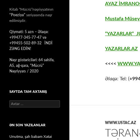
AYAZ İMRANOĞ
Kitab “Mücrü”nəşriyyatının
“Poeziya”
seriyasında nəşr
Mustafa Müseyi
edilmişdir.
Qiyməti: 5 azn – Əlaqə:
“YAZARLAR” J
+99477-345-77-47 və
+99455-502-89-32 İNDİ
YAZARLAR.AZ
ZƏNG EDİN!
Nəşr göstəriciləri: 64 səhifə,
<<<<
WWW.YA
A5, ağ-qara, “Mücrü”
Nəşriyyatı / 2020
Əlaqə:
Tel: (
+99
SAYTDA TAM AXTARIŞ
Axtarış:
WWW.USTAC.AZ
ƏN SON YAZILANLAR
TƏRAN
Unutma, şah babam Xətai