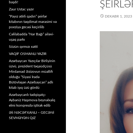
ŞEIRLƏ
başdı!
Zaur Ustac yazır
“Payız ətirli qadın” şeirlər
DEKABR 1, 2023
kitabının təqdimat mərasimi və
poeziya gecəsi keçirilib
Cəlilabadda “Nar Bağı” ailəvi-
uşaq parkı
Sözün qırmızı xətti
VAQİF OSMANLI YAZIR
Azərbaycan Yazıçılar Birliyinin
üzvü, prezident təqaüdçüsü
Mirdaməd Əzizovun müəllifi
olduğu “Siyasi İradə
Bütövləşən Azərbaycan” adlı
kitab işıq üzü gördü
Azərbaycanlı tədqiqatçı
Aybəniz Haşımova beynəlxalq
elmi konqresdə iştirak edib
Əli NƏCƏFXANLI – GECƏNİ
SEVMƏYƏN QIZ