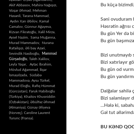
Bu küçə bizimdi,
Akif Abbasov, Mahirə Nağıqızı,
Vüqar Əhməd, Mehman
Həsənli, Təranə Məmməd,
Səni ovuduram b
Aydın Xan Əbilov, Kamal
Həsrətin ağrısı 
Camalov, Günnur Ağayeva,
Rizvan Fikrətoğlu, Xəlil Mirzə,
Bu gün Yer də bi
Aysel Nazim, Səma Muğanna,
Bu gün başımıza
Murad Məmmədov, Nuranə
Rafailqızı, Əli bəy Azəri,
Sevindik Nəsiboğlu,
Məmməd
Bizi unutmayıb 
Gürşadoğlu
, Taleh Xəlilov,
Bizi xatırlayır g
Leyla Yaşar, Aytac İbrahim,
Bu gün od vurmu
Mövlud Ağamməd, İlqar
İsmayılzadə, Südabə
Bu gün yandırmış
Məmmədova, Aysu Türkel,
Murad Eloğlu, Rafiq Hümmət
Dalğalar sahilə 
(Gürcüstan), Faruk Habiboğlu
(Türkiyə), Khaitov Khusniddin
Bizi salamlayır 
(Özbəkistan), Əbülfəz Əhməd
…Hələ ki, sabaha
(Almaniya), Günay Əliyeva
Gəl tut əllərim
(Norveç). Caroline Laurent
Turunc (Fransa).
BU KƏND QOC