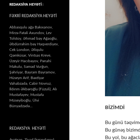
REDAKSİYA HEYƏTİ :
FƏXRİ REDAKSİYA HEYƏTİ
Abbasqulu ağa Bakıxanov,
Mirzə Fətəli Axundov, Lev
Tolstoy, Əhməd bəy Ağaoğlu,
Əbdürrəhim bəy Haqverdiyev,
Cek London, Əliqulu
Qəmküsar, Vintsas Kreve,
Üzeyir Hacıbəyov, Pənahi
Makulu, Səməd Vurğun,
Şəhriyar, Bayram Bayramov,
Hüseyn Arif, Bəxtiyar
Vahabzadə, Cabir Novruz,
İldırım Əkbəroğlu (Füzuli), Alı
Mustafayev, Mustafa
Müseyiboğlu, Ülvi
Bünyadzadə…
BİZİMDİ
Bu günü təqvim
REDAKSİYA HEYƏTİ
Bu günəş bizimdi
Bu yol, bu ağacl
Ayətxan Ziyad (İsgəndərov),