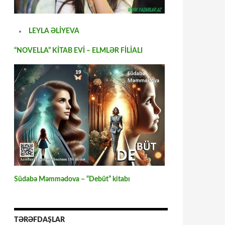
LEYLA ƏLİYEVA
“NOVELLA” KİTAB EVİ – ELMLƏR FİLİALI
Südabə Məmmədova – “Debüt” kitabı
TƏRƏFDAŞLAR