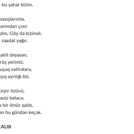
 bu şəhər bizim.
axışlarımla,
canından çıxır.
zim, Göy də bizimdi,
 səadət yağır.
sahil deyəsən,
örüş yerimiz.
şuq xatirələrə,
ıq ayrılığı biz.
çırpır özünü,
dəniz beləcə.
 bir ömür qalıb,
dən bu gündən keçək.
ALIB