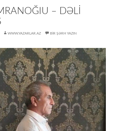
MRANOĞIU – DƏLİ
Ş
WWW.YAZARLAR.AZ
BIR ŞƏRH YAZIN