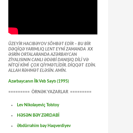
ÜZEYİR HACIBƏYOV SÖHBƏT EDİR – BU BİR
DƏQİQƏ YARIMLIQ LENT EYNİ ZAMANDA XX
ƏSRİN ORTALARANDA AZƏRBAYCAN
ZİYALISININ CANLI ƏDƏBİ DANIŞIQ DİLİ VƏ
NİTQİ KİMİ ÇOX QİYMƏTLİDİR. DİQQƏT EDİN.
ALLAH RƏHMƏT ELƏSİN. AMİN.
Azərbaycanın İlk Veb Saytı (1995)
========= ÖRNƏK YAZARLAR =========
Lev Nikolayeviç Tolstoy
HƏSƏN BƏY ZƏRDABİ
Əbdürrəhim bəy Haqverdiyev