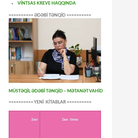
VİNTSAS KREVE HAQQINDA
========== ƏDƏBİ TƏNQİD ==========
MÜSTƏQİL ƏDƏBİ TƏNQİD – MƏTANƏT VAHİD
========== YENİ KİTABLAR ==========