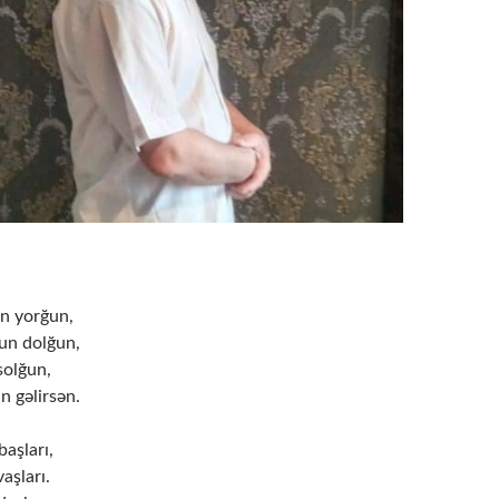
un yorğun,
un dolğun,
solğun,
n gəlirsən.
aşları,
aşları.