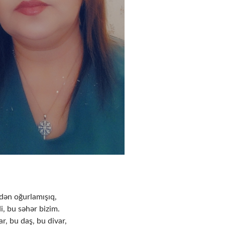
dən oğurlamışıq,
, bu səhər bizim.
ar, bu daş, bu divar,