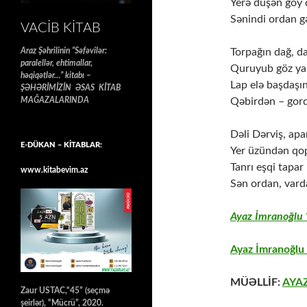
Yerə düşən göy d
Sənindi ordan gə
VACIB KITAB
Torpağın dağ, da
Araz Şəhrilinin “Səfəvilər:
paralellər, ehtimallar,
Quruyub göz yaş
həqiqətlər…” kitabı –
Lap elə başdaşın
ŞƏHƏRİMİZİN ƏSAS KİTAB
Qəbirdən – gord
MAĞAZALARINDA
Dəli Dərviş, apa
E-DÜKAN – KİTABLAR:
Yer üzündən qo
Tanrı eşqi tapar
www.kitabevim.az
Sən ordan, varda
Ayaz İmranoğlu “
Ayaz İmranoğlu 
MÜƏLLİF:
AYA
Zaur USTAC,“45” (seçmə
şeirlər), “Mücrü”, 2020.