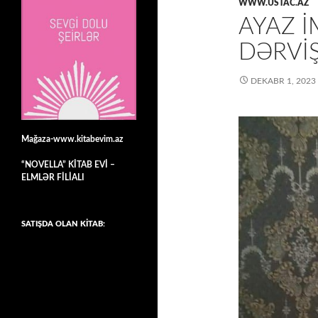
WWW.USTAC.AZ
AYAZ İ
DƏRVİ
DEKABR 1, 2023
Mağaza-www.kitabevim.az
“NOVELLA” KİTAB EVİ –
ELMLƏR FİLİALI
SATIŞDA OLAN KİTAB: