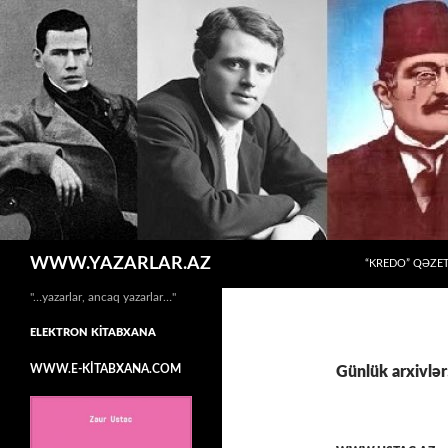
MÜHTƏVIYYATA
Axtar
WWW.YAZARLAR.AZ
“KREDO” QƏZET
"…yazarlar, ancaq yazarlar…"
ELEKTRON KİTABXANA
WWW.E-KİTABXANA.COM
Günlük arxivlər