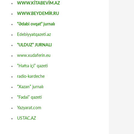
WWW.KİTABEVİM.AZ
WWW.BEYDEMİR.RU
“Ədəbi ovqat” jurnalı
Edebiyyatqazeti.az
“ULDUZ” JURNALI
www.xudaferin.eu
“Həftə içi” qəzeti
radio-kardeche
“Xəzan” jurnalı
“Fədai” qəzeti
Yazyarat.com
USTAC.AZ