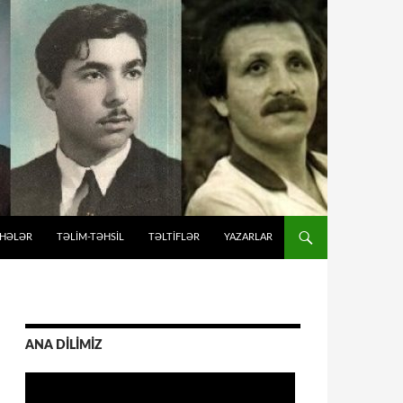
İHƏLƏR
TƏLIM-TƏHSIL
TƏLTİFLƏR
YAZARLAR
ANA DİLİMİZ