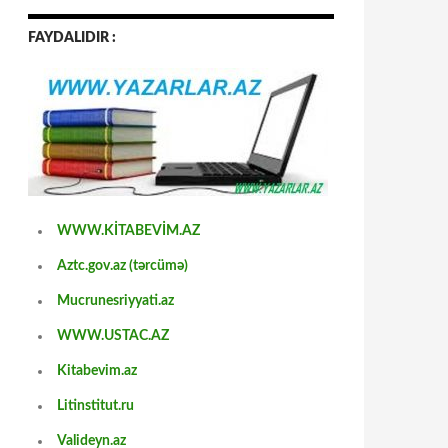
FAYDALIDIR :
WWW.KİTABEVİM.AZ
Aztc.gov.az (tərcümə)
Mucrunesriyyati.az
WWW.USTAC.AZ
Kitabevim.az
Litinstitut.ru
Valideyn.az