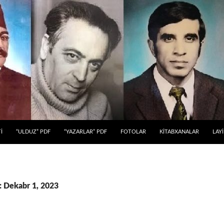
 KEÇ
İ
“ULDUZ” PDF
“YAZARLAR” PDF
FOTOLAR
KİTABXANALAR
LAY
: Dekabr 1, 2023