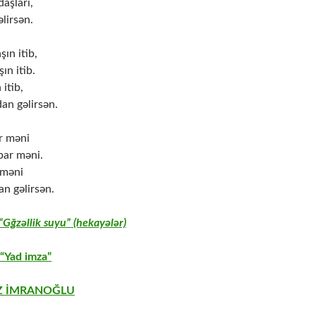
aşları,
lirsən.
şın itib,
ın itib.
 itib,
an gəlirsən.
r məni
par məni.
 məni
n gəlirsən.
Gğzəllik suyu” (hekayələr)
“Yad imza”
Z İMRANOĞLU