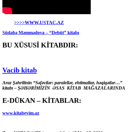
>>>>WWW.USTAC.AZ
Südabə Məmmədova – “Debüt” kitabı
BU XÜSUSİ KİTABDIR:
Vacib kitab
Araz Şəhrilinin “Səfəvilər: paralellər, ehtimallar, həqiqətlər…”
kitabı – ŞƏHƏRİMİZİN ƏSAS KİTAB MAĞAZALARINDA
E-DÜKAN – KİTABLAR:
www.kitabevim.az