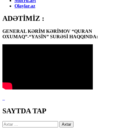
Mucru.art
Olaylar.az
ADƏTİMİZ :
GENERAL KƏRİM KƏRİMOV “QURAN
OXUMAQ”-“YASİN” SURƏSİ HAQQINDA:
SAYTDA TAP
Axtarış: