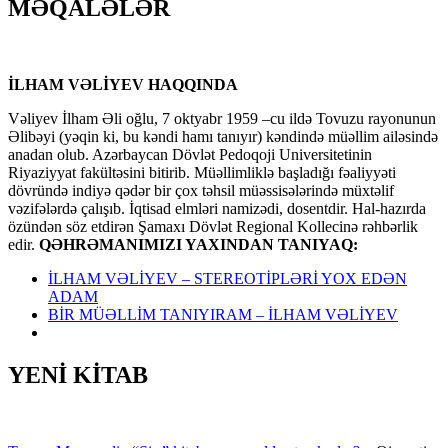
MƏQALƏLƏR
İLHAM VƏLİYEV HAQQINDA
Vəliyev İlham Əli oğlu, 7 oktyabr 1959 –cu ildə Tovuzu rayonunun
Əlibəyi (yəqin ki, bu kəndi hamı tanıyır) kəndində müəllim ailəsində
anadan olub. Azərbaycan Dövlət Pedoqoji Universitetinin
Riyaziyyat fakültəsini bitirib. Müəllimliklə başladığı fəaliyyəti
dövründə indiyə qədər bir çox təhsil müəssisələrində müxtəlif
vəzifələrdə çalışıb. İqtisad elmləri namizədi, dosentdir. Hal-hazırda
özündən söz etdirən Şamaxı Dövlət Regional Kollecinə rəhbərlik
edir.
QƏHRƏMANIMIZI YAXINDAN TANIYAQ:
İLHAM VƏLİYEV – STEREOTİPLƏRİ YOX EDƏN
ADAM
BİR MÜƏLLİM TANIYIRAM – İLHAM VƏLİYEV
YENİ KİTAB