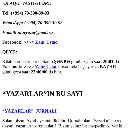
ƏLAQƏ VASİTƏLƏRİ:
Tel: (+994) 70-390-39-93
WhatsApp: (+994) 70-390-39-93
E-mail: zauryazar@mail.ru
Facebook: >>>>
Zaur Ustac
QEYD:
Kitab hərracları hər həftənin
ŞƏNBƏ
günü axşam
saat 20:01
da
Facebook: >>>>
Zaur Ustac
ünvanında başlayar və
BAZAR
günü gecə
saat 23:40:00
da bitir.
“YAZARLAR”IN BU SAYI
“YAZARLAR” JURNALI
Salam olsun, Azərbaycanın ilk hibrid jurnalı olan “Yazarlar”ın çox
dəyərli yazarları və oxucuları! Bizim yalnız bir məqsədimiz var ki,