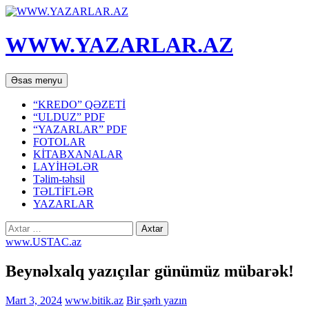
WWW.YAZARLAR.AZ
Axtar
Mühtəviyyata
Əsas menyu
keç
“KREDO” QƏZETİ
“ULDUZ” PDF
“YAZARLAR” PDF
FOTOLAR
KİTABXANALAR
LAYİHƏLƏR
Təlim-təhsil
TƏLTİFLƏR
YAZARLAR
Axtarış:
www.USTAC.az
Beynəlxalq yazıçılar günümüz mübarək!
Mart 3, 2024
www.bitik.az
Bir şərh yazın