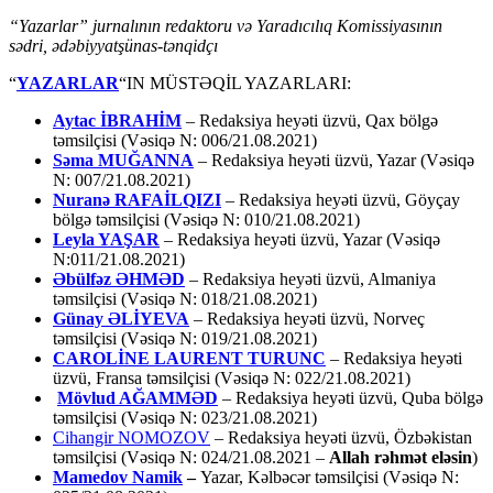
“Yazarlar” jurnalının redaktoru və Yaradıcılıq Komissiyasının
sədri, ədəbiyyatşünas-tənqidçı
“
YAZARLAR
“IN MÜSTƏQİL YAZARLARI:
Aytac İBRAHİM
– Redaksiya heyəti üzvü, Qax bölgə
təmsilçisi (Vəsiqə N: 006/21.08.2021)
Səma MUĞANNA
– Redaksiya heyəti üzvü, Yazar (Vəsiqə
N: 007/21.08.2021)
Nuranə RAFAİLQIZI
– Redaksiya heyəti üzvü, Göyçay
bölgə təmsilçisi (Vəsiqə N: 010/21.08.2021)
Leyla YAŞAR
– Redaksiya heyəti üzvü, Yazar (Vəsiqə
N:011/21.08.2021)
Əbülfəz ƏHMƏD
– Redaksiya heyəti üzvü, Almaniya
təmsilçisi (Vəsiqə N: 018/21.08.2021)
Günay ƏLİYEVA
– Redaksiya heyəti üzvü, Norveç
təmsilçisi (Vəsiqə N: 019/21.08.2021)
CAROLİNE LAURENT TURUNC
– Redaksiya heyəti
üzvü, Fransa təmsilçisi (Vəsiqə N: 022/21.08.2021)
Mövlud AĞAMMƏD
– Redaksiya heyəti üzvü, Quba bölgə
təmsilçisi (Vəsiqə N: 023/21.08.2021)
Cihangir NOMOZOV
– Redaksiya heyəti üzvü, Özbəkistan
təmsilçisi (Vəsiqə N: 024/21.08.2021 –
Allah rəhmət eləsin
)
Mamedov Namik
–
Yazar, Kəlbəcər təmsilçisi (Vəsiqə N: