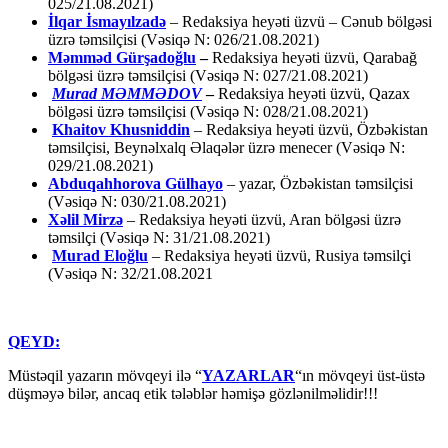
025/21.08.2021)
İlqar İsmayılzadə
–
Redaksiya heyəti üzvü – Cənub bölgəsi
üzrə təmsilçisi (Vəsiqə N: 026/21.08.2021)
Məmməd Gürşadoğlu
–
Redaksiya heyəti üzvü, Qarabağ
bölgəsi üzrə təmsilçisi (Vəsiqə N: 027/21.08.2021)
Murad MƏMMƏDOV
–
Redaksiya heyəti üzvü, Qazax
bölgəsi üzrə təmsilçisi (Vəsiqə N: 028/21.08.2021)
Khaitov Khusniddin
– Redaksiya heyəti üzvü, Özbəkistan
təmsilçisi, Beynəlxalq Əlaqələr üzrə menecer (Vəsiqə N:
029/21.08.2021)
Abduqahhorova Gülhayo
– yazar, Özbəkistan təmsilçisi
(Vəsiqə N: 030/21.08.2021)
Xəlil Mirzə
– Redaksiya heyəti üzvü, Aran bölgəsi üzrə
təmsilçi (Vəsiqə N: 31/21.08.2021)
Murad Eloğlu
– Redaksiya heyəti üzvü, Rusiya təmsilçi
(Vəsiqə N: 32/21.08.2021
QEYD:
Müstəqil yazarın mövqeyi ilə “
YAZARLAR
“ın mövqeyi üst-üstə
düşməyə bilər, ancaq etik tələblər həmişə gözlənilməlidir!!!