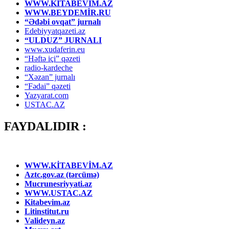
WWW.KİTABEVİM.AZ
WWW.BEYDEMİR.RU
“Ədəbi ovqat” jurnalı
Edebiyyatqazeti.az
“ULDUZ” JURNALI
www.xudaferin.eu
“Həftə içi” qəzeti
radio-kardeche
“Xəzan” jurnalı
“Fədai” qəzeti
Yazyarat.com
USTAC.AZ
FAYDALIDIR :
WWW.KİTABEVİM.AZ
Aztc.gov.az (tərcümə)
Mucrunesriyyati.az
WWW.USTAC.AZ
Kitabevim.az
Litinstitut.ru
Valideyn.az