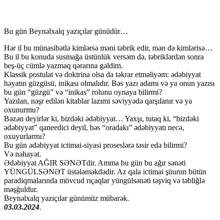
Bu gün Beynəlxalq yazıçılar günüdür…
Hər il bu münasibətlə kimlərsə məni təbrik edir, mən də kimlərisə…
Bu il bu konuda susmağa üstünlük versəm də, təbriklərdən sonra
beş-üç cümlə yazmaq qərarına gəldim.
Klassik postulat və doktrina olsa da təkrar etməliyəm: ədəbiyyat
həyatın güzgüsü, inikası olmalıdır. Bəs yazı adamı və ya onun yazısı
bu gün “güzgü” və “inikas” rolunu oynaya bilirmi?
Yazılan, nəşr edilən kitablar lazımi səviyyədə qarşılanır və ya
oxunurmu?
Bəzən deyirlər ki, bizdəki ədəbiyyat… Yaxşı, tutaq ki, “bizdəki
ədəbiyyat” qaneedici deyil, bəs “oradakı” ədəbiyyatı necə,
oxuyurlarmı?
Bu gün ədəbiyyat ictimai-siyasi proseslərə təsir edə bilirmi?
Və nəhayət.
Ədəbiyyat AĞIR SƏNƏTdir. Amma bu gün bu ağır sənəti
YÜNGÜLSƏNƏT üstələməkdədir. Az qala ictimai şüurun bütün
paradiqmalarında mövcud rıçaqlar yüngülsənəti təşviq və təbliğlə
məşğuldur.
Beynəlxalq yazıçılar günümüz mübarək.
03.03.2024
.