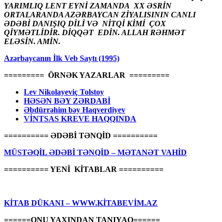
YARIMLIQ LENT EYNİ ZAMANDA XX ƏSRİN
ORTALARANDA AZƏRBAYCAN ZİYALISININ CANLI
ƏDƏBİ DANIŞIQ DİLİ VƏ NİTQİ KİMİ ÇOX
QİYMƏTLİDİR. DİQQƏT EDİN. ALLAH RƏHMƏT
ELƏSİN. AMİN.
Azərbaycanın İlk Veb Saytı (1995)
========= ÖRNƏK YAZARLAR =========
Lev Nikolayeviç Tolstoy
HƏSƏN BƏY ZƏRDABİ
Əbdürrəhim bəy Haqverdiyev
VİNTSAS KREVE HAQQINDA
========== ƏDƏBİ TƏNQİD ==========
MÜSTƏQİL ƏDƏBİ TƏNQİD – MƏTANƏT VAHİD
========== YENİ KİTABLAR ==========
KİTAB DÜKANI – WWW.KİTABEVİM.AZ
======ONU YAXINDAN TANIYAQ======