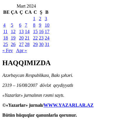
Mart 2024
BE
ÇA
Ç
CA
C
Ş
B
1
2
3
4
5
6
7
8
9
10
11
12
13
14
15
16
17
18
19
20
21
22
23
24
25
26
27
28
29
30
31
« Fev
Apr »
HAQQIMIZDA
Azərbaycan Respublikası, Bakı şəhəri.
2319 – 16/08/2007 dövlət qeydiyyatlı
«Yazarlar» jurnalının rəsmi saytı.
©«Yazarlar» jurnalı/
WWW.YAZARLAR.AZ
Bütün hüquqlar qanunlarla qorunur.