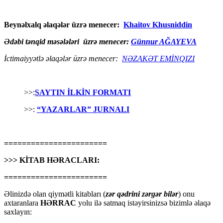
Beynəlxalq əlaqələr üzrə menecer:
Khaitov Khusniddin
Ədəbi tənqid məsələləri üzrə menecer:
Günnur AĞAYEVA
İctimaiyyətlə əlaqələr üzrə menecer:
NƏZAKƏT EMİNQIZI
>>:
SAYTIN İLKİN FORMATI
>>:
“YAZARLAR” JURNALI
=======================
>>> KİTAB HƏRACLARI:
=======================
Əlinizdə olan qiymətli kitabları (
zər qədrini zərgər bilər
) onu
axtaranlara
HƏRRAC
yolu ilə satmaq istəyirsinizsə bizimlə əlaqə
saxlayın: