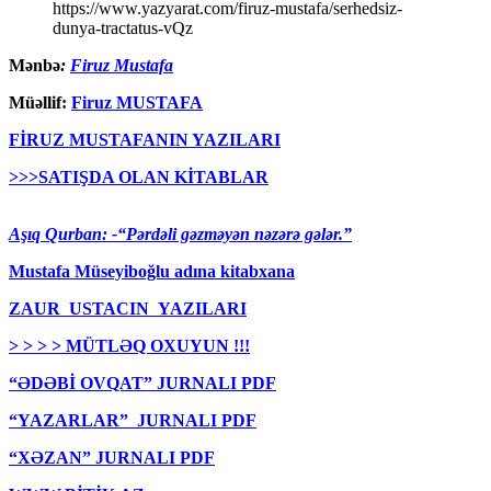
https://www.yazyarat.com/firuz-mustafa/serhedsiz-
dunya-tractatus-vQz
Mənbə
:
Firuz Mustafa
Müəllif:
Firuz MUSTAFA
FİRUZ MUSTAFANIN YAZILARI
>>>SATIŞDA OLAN KİTABLAR
Aşıq Qurban: -“Pərdəli gəzməyən nəzərə gələr.”
Mustafa Müseyiboğlu adına kitabxana
ZAUR USTACIN YAZILARI
> > > > MÜTLƏQ OXUYUN !!!
“ƏDƏBİ OVQAT” JURNALI PDF
“YAZARLAR” JURNALI PDF
“XƏZAN” JURNALI PDF