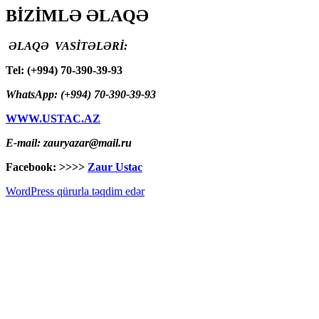
BİZİMLƏ ƏLAQƏ
ƏLAQƏ VASİTƏLƏRİ:
Tel: (+994) 70-390-39-93
WhatsApp: (+994) 70-390-39-93
WWW.USTAC.AZ
E-mail: zauryazar@mail.ru
Facebook: >>>>
Zaur Ustac
WordPress qürurla təqdim edər