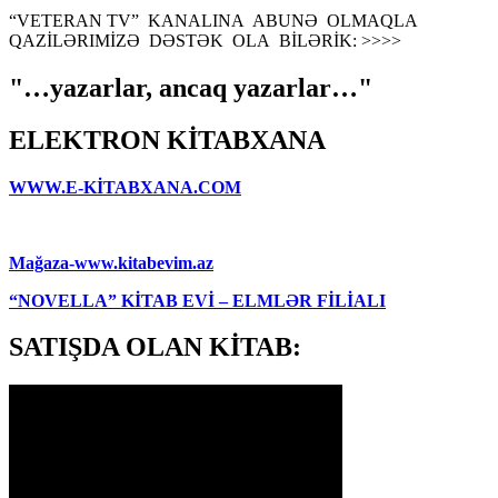
“VETERAN TV” KANALINA ABUNƏ OLMAQLA
QAZİLƏRIMİZƏ DƏSTƏK OLA BİLƏRİK: >>>>
"…yazarlar, ancaq yazarlar…"
ELEKTRON KİTABXANA
WWW.E-KİTABXANA.COM
Mağaza-www.kitabevim.az
“NOVELLA” KİTAB EVİ – ELMLƏR FİLİALI
SATIŞDA OLAN KİTAB: