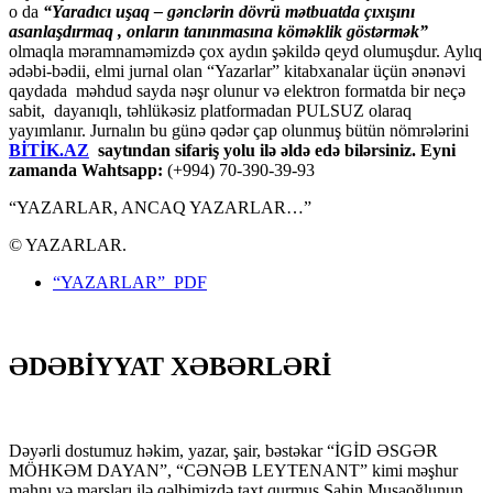
o da
“
Yaradıcı uşaq – gәnclәrin dövrü mәtbuatda çıxışını
asanlaşdırmaq , onların tanınmasına kömәklik göstәrmәk”
olmaqla məramnaməmizdə çox aydın şəkildə qeyd olumuşdur. Aylıq
ədəbi-bədii, elmi jurnal olan “Yazarlar” kitabxanalar üçün ənənəvi
qaydada məhdud sayda nəşr olunur və elektron formatda bir neçə
sabit, dayanıqlı, təhlükəsiz platformadan PULSUZ olaraq
yayımlanır. Jurnalın bu günə qədər çap olunmuş bütün nömrələrini
BİTİK.AZ
saytından sifariş yolu ilə əldə edə bilərsiniz. Eyni
zamanda Wahtsapp:
(+994) 70-390-39-93
“YAZARLAR, ANCAQ YAZARLAR…”
© YAZARLAR.
“YAZARLAR” PDF
ƏDƏBİYYAT XƏBƏRLƏRİ
Dəyərli dostumuz həkim, yazar, şair, bəstəkar “İGİD ƏSGƏR
MÖHKƏM DAYAN”, “CƏNƏB LEYTENANT” kimi məşhur
mahnı və marşları ilə qəlbimizdə taxt qurmuş Şahin Musaoğlunun