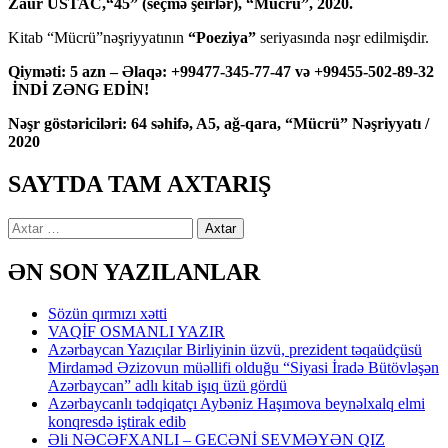
Zaur USTAC,“45” (seçmə şeirlər), “Mücrü”, 2020.
Kitab “Mücrü”nəşriyyatının
“Poeziya”
seriyasında nəşr edilmişdir.
Qiyməti: 5 azn – Əlaqə: +99477-345-77-47 və +99455-502-89-32
İNDİ ZƏNG EDİN!
Nəşr göstəriciləri: 64 səhifə, A5, ağ-qara, “Mücrü” Nəşriyyatı /
2020
SAYTDA TAM AXTARIŞ
Axtarış:
ƏN SON YAZILANLAR
Sözün qırmızı xətti
VAQİF OSMANLI YAZIR
Azərbaycan Yazıçılar Birliyinin üzvü, prezident təqaüdçüsü
Mirdaməd Əzizovun müəllifi olduğu “Siyasi İradə Bütövləşən
Azərbaycan” adlı kitab işıq üzü gördü
Azərbaycanlı tədqiqatçı Aybəniz Haşımova beynəlxalq elmi
konqresdə iştirak edib
Əli NƏCƏFXANLI – GECƏNİ SEVMƏYƏN QIZ