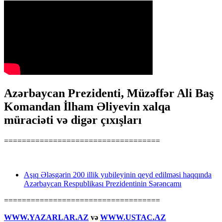
Azərbaycan Prezidenti, Müzəffər Ali Baş
Komandan İlham Əliyevin xalqa
müraciəti və digər çıxışları
===================================
Aşıq Ələsgərin 200 illik yubileyinin qeyd edilməsi haqqında
Azərbaycan Respublikası Prezidentinin Sərəncamı
===================================
WWW.YAZARLAR.AZ
və
WWW.USTAC.AZ