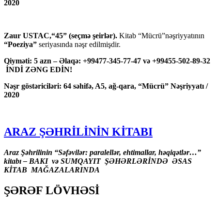
2020
Zaur USTAC,“45” (seçmə şeirlər).
Kitab “Mücrü”nəşriyyatının
“Poeziya”
seriyasında nəşr edilmişdir.
Qiyməti: 5 azn – Əlaqə: +99477-345-77-47 və +99455-502-89-32
İNDİ ZƏNG EDİN!
Nəşr göstəriciləri: 64 səhifə, A5, ağ-qara, “Mücrü” Nəşriyyatı /
2020
ARAZ ŞƏHRİLİNİN KİTABI
Araz Şəhrilinin “Səfəvilər: paralellər, ehtimallar, həqiqətlər…”
kitabı – BAKI və SUMQAYIT ŞƏHƏRLƏRİNDƏ ƏSAS
KİTAB MAĞAZALARINDA
ŞƏRƏF LÖVHƏSİ