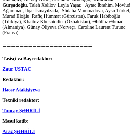
Gürşadoğlu
, Taleh Xəlilov, Leyla Yaşar, Aytac İbrahim, Mövlud
Ağamməd, İlqar İsmayılzadə, Südabə Məmmədova, Aysu Türkel,
Murad Eloğlu, Rafiq Hümmət (Gürcüstan), Faruk Habiboğlu
(Türkiyə), Khaitov Khusniddin (Özbəkistan), Əbülfəz Əhməd
(Almaniya), Günay Əliyeva (Norveç). Caroline Laurent Turunc
(Fransa).
=====================
Təsisçi və Baş redaktor:
Zaur USTAC
Redaktor:
Həcər Atakişiyeva
Texniki redaktor:
Tuncay ŞƏHRİLİ
Məsul katib:
Araz ŞƏHRİLİ