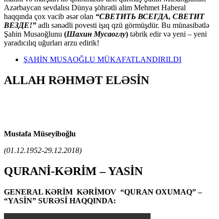
Azərbaycan sevdalısı Dünya şöhrətli alim Mehmet Haberal
haqqında çox vacib əsər olan
“СВЕТИТЬ ВСЕГДА, СВЕТИТ
ВЕЗДЕ!”
adlı sənədli povesti işıq qzü görmüşdür. Bu münasibətlə
Şahin Musaoğlunu
(
Шахин Мусаоглу
)
təbrik edir və yeni – yeni
yaradıcılıq uğurları arzu edirik!
ŞAHİN MUSAOĞLU MÜKAFATLANDIRILDI
ALLAH RƏHMƏT ELƏSİN
Mustafa Müseyiboğlu
(01.12.1952-29.12.2018)
QURANİ-KƏRİM – YASİN
GENERAL KƏRİM KƏRİMOV “QURAN OXUMAQ” –
“YASİN” SURƏSİ HAQQINDA: