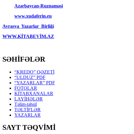
Azərbaycan-Ruznaməsi
www.xudaferin.eu
Avrasya Yazarlar Birliği
WWW.KİTABEVİM.AZ
SƏHİFƏLƏR
“KREDO” QƏZETİ
“ULDUZ” PDF
“YAZARLAR” PDF
FOTOLAR
KİTABXANALAR
LAYİHƏLƏR
Təlim-təhsil
TƏLTİFLƏR
YAZARLAR
SAYT TƏQVİMİ