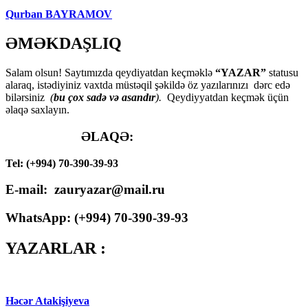
Qurban BAYRAMOV
ƏMƏKDAŞLIQ
Salam olsun! Saytımızda qeydiyatdan keçməklə
“YAZAR”
statusu
alaraq, istədiyiniz vaxtda müstəqil şəkildə öz yazılarınızı dərc edə
bilərsiniz
(
bu çox sadə və asandır
).
Qeydiyyatdan keçmək üçün
əlaqə saxlayın.
ƏLAQƏ:
Tel: (+994) 70-390-39-93
E-mail: zauryazar@mail.ru
WhatsApp: (
+994
) 70-390-39-93
YAZARLAR :
Həcər Atakişiyeva