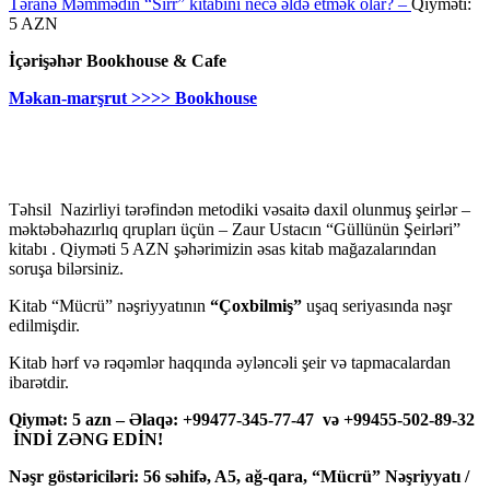
Təranə Məmmədin “Sirr” kitabını necə əldə etmək olar? –
Qiyməti:
5 AZN
İçərişəhər Bookhouse & Cafe
Məkan-marşrut >>>> Bookhouse
Təhsil Nazirliyi tərəfindən metodiki vəsaitə daxil olunmuş şeirlər –
məktəbəhazırlıq qrupları üçün – Zaur Ustacın “Güllünün Şeirləri”
kitabı . Qiyməti 5 AZN şəhərimizin əsas kitab mağazalarından
soruşa bilərsiniz.
Kitab “Mücrü” nəşriyyatının
“Çoxbilmiş”
uşaq seriyasında nəşr
edilmişdir.
Kitab hərf və rəqəmlər haqqında əyləncəli şeir və tapmacalardan
ibarətdir.
Qiymət: 5 azn – Əlaqə: +99477-345-77-47 və +99455-502-89-32
İNDİ ZƏNG EDİN!
Nəşr göstəriciləri: 56 səhifə, A5, ağ-qara, “Mücrü” Nəşriyyatı /