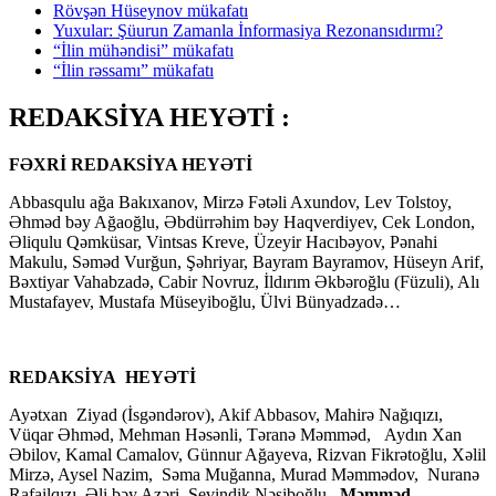
Rövşən Hüseynov mükafatı
Yuxular: Şüurun Zamanla İnformasiya Rezonansıdırmı?
“İlin mühəndisi” mükafatı
“İlin rəssamı” mükafatı
REDAKSİYA HEYƏTİ :
FƏXRİ REDAKSİYA HEYƏTİ
Abbasqulu ağa Bakıxanov, Mirzə Fətəli Axundov, Lev Tolstoy,
Əhməd bəy Ağaoğlu, Əbdürrəhim bəy Haqverdiyev, Cek London,
Əliqulu Qəmküsar, Vintsas Kreve, Üzeyir Hacıbəyov, Pənahi
Makulu, Səməd Vurğun, Şəhriyar, Bayram Bayramov, Hüseyn Arif,
Bəxtiyar Vahabzadə, Cabir Novruz, İldırım Əkbəroğlu (Füzuli), Alı
Mustafayev, Mustafa Müseyiboğlu, Ülvi Bünyadzadə…
REDAKSİYA HEYƏTİ
Ayətxan Ziyad (İsgəndərov), Akif Abbasov, Mahirə Nağıqızı,
Vüqar Əhməd, Mehman Həsənli, Təranə Məmməd, Aydın Xan
Əbilov, Kamal Camalov, Günnur Ağayeva, Rizvan Fikrətoğlu, Xəlil
Mirzə, Aysel Nazim, Səma Muğanna, Murad Məmmədov, Nuranə
Rafailqızı, Əli bəy Azəri, Sevindik Nəsiboğlu,
Məmməd