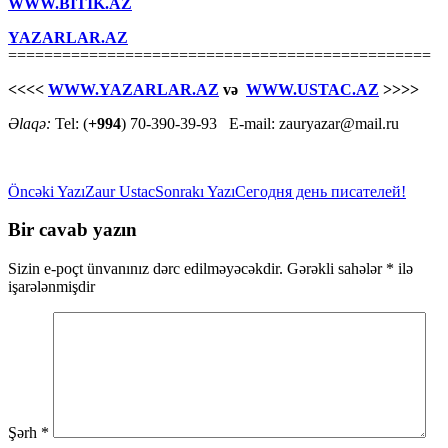
WWW.BİTİK.AZ
YAZARLAR.AZ
===============================================
<<<<
WWW.YAZARLAR.AZ
və
WWW.USTAC.AZ
>>>>
Əlaqə:
Tel: (
+994
) 70-390-39-93 E-mail: zauryazar@mail.ru
Yazılar
Öncəki Yazı
Zaur Ustac
Sonrakı Yazı
Сегодня день писателей!
üzrə
Bir cavab yazın
naviqasiya
Sizin e-poçt ünvanınız dərc edilməyəcəkdir.
Gərəkli sahələr
*
ilə
işarələnmişdir
Şərh
*