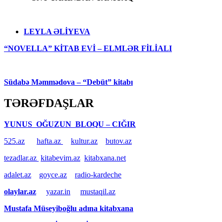
LEYLA ƏLİYEVA
“NOVELLA” KİTAB EVİ – ELMLƏR FİLİALI
Südabə Məmmədova – “Debüt” kitabı
TƏRƏFDAŞLAR
YUNUS OĞUZUN BLOQU – CIĞIR
525.az
hafta.az
kultur.az
butov.az
tezadlar.az
kitabevim.az
kitabxana.net
adalet.az
goyce.az
radio-kardeche
olaylar.az
yazar.in
mustaqil.az
Mustafa Müseyiboğlu adına kitabxana