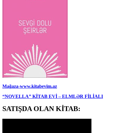
Mağaza-www.kitabevim.az
“NOVELLA” KİTAB EVİ – ELMLƏR FİLİALI
SATIŞDA OLAN KİTAB: