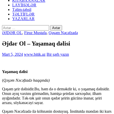
KİTABXANALAR
LAYİHƏLƏR
Təlim-təhsil
TƏLTİFLƏR
YAZARLAR
Axtarış:
ƏJDƏR OL
,
Firuz Mustafa
,
Qəşəm Nəcəfzadə
Əjdər Ol – Yaşamaq dəlisi
Mart 5, 2024
www.bitik.az
Bir şərh yazın
Yaşamaq dəlisi
(
Qəşəm Nəcəfzadə haqqında)
Qəşəm şeir dəlisidir.Bu, həm də o deməkdir ki, o yaşamaq dəlisidir.
Onun ayıq vaxtını görmədim, həmişə şeirdən sərxoşdur, ilham
ayığındadır. Tək-tək şair onun qədər şeirin gücünə inanar, şeiri
arxası, söykənəcəyi sayar.
Qəşəm Nəcəfzadə ilə köhnənin dostuyuq. İnstitutda məndən iki kurs