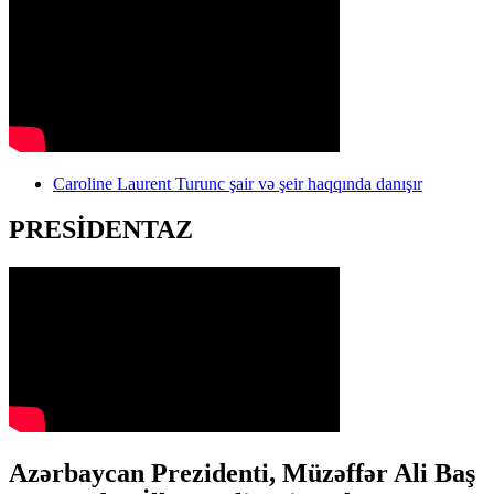
Caroline Laurent Turunc şair və şeir haqqında danışır
PRESİDENTAZ
Azərbaycan Prezidenti, Müzəffər Ali Baş