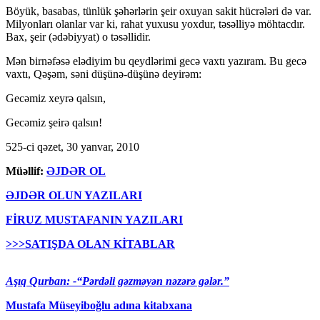
Böyük, basabas, tünlük şəhərlərin şeir oxuyan sakit hücrələri də var.
Milyonları olanlar var ki, rahat yuxusu yoxdur, təsəlliyə möhtacdır.
Bax, şeir (ədəbiyyat) o təsəllidir.
Mən birnəfəsə elədiyim bu qeydlərimi gecə vaxtı yazıram. Bu gecə
vaxtı, Qəşəm, səni düşünə-düşünə deyirəm:
Gecəmiz xeyrə qalsın,
Gecəmiz şeirə qalsın!
525-ci qəzet, 30 yanvar, 2010
Müəllif:
ƏJDƏR OL
ƏJDƏR OLUN YAZILARI
FİRUZ MUSTAFANIN YAZILARI
>>>SATIŞDA OLAN KİTABLAR
Aşıq Qurban: -“Pərdəli gəzməyən nəzərə gələr.”
Mustafa Müseyiboğlu adına kitabxana