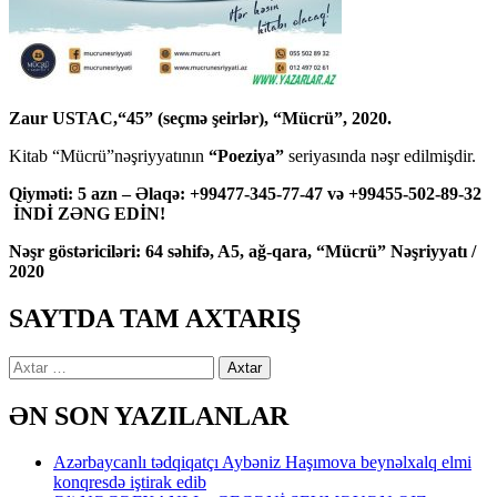
Zaur USTAC,“45” (seçmə şeirlər), “Mücrü”, 2020.
Kitab “Mücrü”nəşriyyatının
“Poeziya”
seriyasında nəşr edilmişdir.
Qiyməti: 5 azn – Əlaqə: +99477-345-77-47 və +99455-502-89-32
İNDİ ZƏNG EDİN!
Nəşr göstəriciləri: 64 səhifə, A5, ağ-qara, “Mücrü” Nəşriyyatı /
2020
SAYTDA TAM AXTARIŞ
Axtarış:
ƏN SON YAZILANLAR
Azərbaycanlı tədqiqatçı Aybəniz Haşımova beynəlxalq elmi
konqresdə iştirak edib