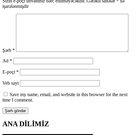
Sizin e-poçt ünvanınız dərc edilməyəcəkdir.
Gərəkli sahələr
*
ilə
işarələnmişdir
Şərh
*
Ad
*
E-poçt
*
Veb sayt
Save my name, email, and website in this browser for the next
time I comment.
ANA DİLİMİZ