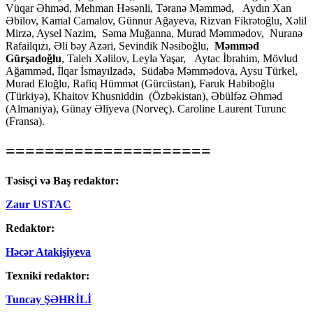
Vüqar Əhməd, Mehman Həsənli, Təranə Məmməd, Aydın Xan
Əbilov, Kamal Camalov, Günnur Ağayeva, Rizvan Fikrətoğlu, Xəlil
Mirzə, Aysel Nazim, Səma Muğanna, Murad Məmmədov, Nuranə
Rafailqızı, Əli bəy Azəri, Sevindik Nəsiboğlu,
Məmməd
Gürşadoğlu
, Taleh Xəlilov, Leyla Yaşar, Aytac İbrahim, Mövlud
Ağamməd, İlqar İsmayılzadə, Südabə Məmmədova, Aysu Türkel,
Murad Eloğlu, Rafiq Hümmət (Gürcüstan), Faruk Habiboğlu
(Türkiyə), Khaitov Khusniddin (Özbəkistan), Əbülfəz Əhməd
(Almaniya), Günay Əliyeva (Norveç). Caroline Laurent Turunc
(Fransa).
=====================
Təsisçi və Baş redaktor:
Zaur USTAC
Redaktor:
Həcər Atakişiyeva
Texniki redaktor:
Tuncay ŞƏHRİLİ