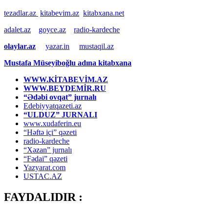
tezadlar.az
kitabevim.az
kitabxana.net
adalet.az
goyce.az
radio-kardeche
olaylar.az
yazar.in
mustaqil.az
Mustafa Müseyiboğlu adına kitabxana
WWW.KİTABEVİM.AZ
WWW.BEYDEMİR.RU
“Ədəbi ovqat” jurnalı
Edebiyyatqazeti.az
“ULDUZ” JURNALI
www.xudaferin.eu
“Həftə içi” qəzeti
radio-kardeche
“Xəzan” jurnalı
“Fədai” qəzeti
Yazyarat.com
USTAC.AZ
FAYDALIDIR :