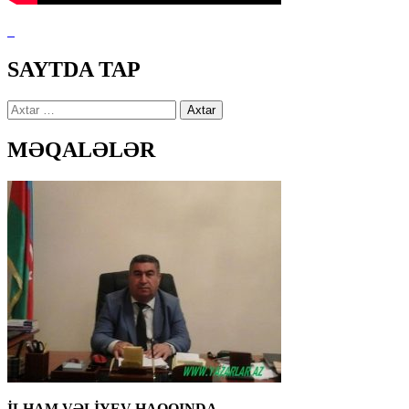
SAYTDA TAP
Axtarış:
MƏQALƏLƏR
İLHAM VƏLİYEV HAQQINDA