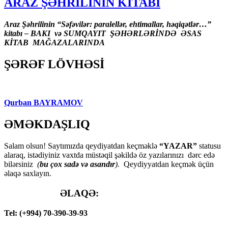
ARAZ ŞƏHRİLİNİN KİTABI
Araz Şəhrilinin “Səfəvilər: paralellər, ehtimallar, həqiqətlər…”
kitabı – BAKI və SUMQAYIT ŞƏHƏRLƏRİNDƏ ƏSAS
KİTAB MAĞAZALARINDA
ŞƏRƏF LÖVHƏSİ
Qurban BAYRAMOV
ƏMƏKDAŞLIQ
Salam olsun! Saytımızda qeydiyatdan keçməklə
“YAZAR”
statusu
alaraq, istədiyiniz vaxtda müstəqil şəkildə öz yazılarınızı dərc edə
bilərsiniz
(
bu çox sadə və asandır
).
Qeydiyyatdan keçmək üçün
əlaqə saxlayın.
ƏLAQƏ:
Tel: (+994) 70-390-39-93