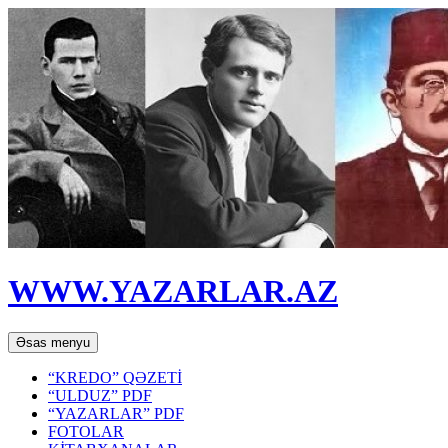
WWW.YAZARLAR.AZ
Axtar
Mühtəviyyata
Əsas menyu
keç
“KREDO” QƏZETİ
“ULDUZ” PDF
“YAZARLAR” PDF
FOTOLAR