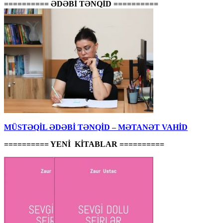
========== ƏDƏBİ TƏNQİD ==========
MÜSTƏQİL ƏDƏBİ TƏNQİD – MƏTANƏT VAHİD
========== YENİ KİTABLAR ==========