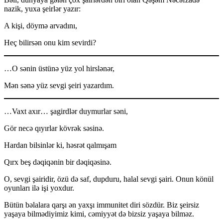
nazik, yuxa şeirlər yazır:
A kişi, döymə arvadını,
Heç bilirsən onu kim sevirdi?
…O sənin üstünə yüz yol hirslənər,
Mən sənə yüz sevgi şeiri yazardım.
…Vaxt axır… şagirdlər duymurlar səni,
Gör necə qıyırlar kövrək səsinə.
Hardan bilsinlər ki, həsrət qalmışam
Qırx beş dəqiqənin bir dəqiqəsinə.
O, sevgi şairidir, özü də saf, dupduru, halal sevgi şairi. Onun könül
oyunları ilə işi yoxdur.
Bütün bəlalara qarşı ən yaxşı immunitet diri sözdür. Biz şeirsiz
yaşaya bilmədiyimiz kimi, cəmiyyət də bizsiz yaşaya bilməz.