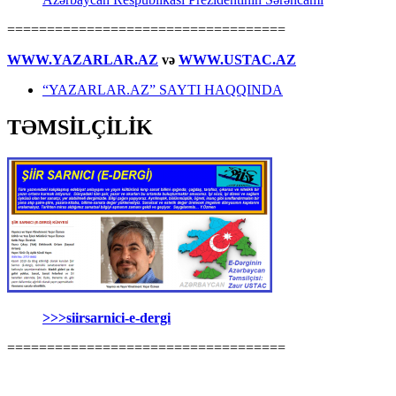
===================================
WWW.YAZARLAR.AZ
və
WWW.USTAC.AZ
“YAZARLAR.AZ” SAYTI HAQQINDA
TƏMSİLÇİLİK
>>>siirsarnici-e-dergi
===================================