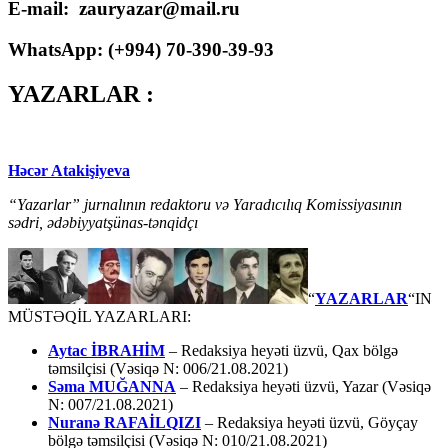
E-mail: zauryazar@mail.ru
WhatsApp: (
+994
) 70-390-39-93
YAZARLAR :
Həcər Atakişiyeva
“Yazarlar” jurnalının redaktoru və Yaradıcılıq Komissiyasının
sədri, ədəbiyyatşünas-tənqidçı
“
YAZARLAR
“IN
MÜSTƏQİL YAZARLARI:
Aytac İBRAHİM
– Redaksiya heyəti üzvü, Qax bölgə
təmsilçisi (Vəsiqə N: 006/21.08.2021)
Səma MUĞANNA
– Redaksiya heyəti üzvü, Yazar (Vəsiqə
N: 007/21.08.2021)
Nuranə RAFAİLQIZI
– Redaksiya heyəti üzvü, Göyçay
bölgə təmsilçisi (Vəsiqə N: 010/21.08.2021)