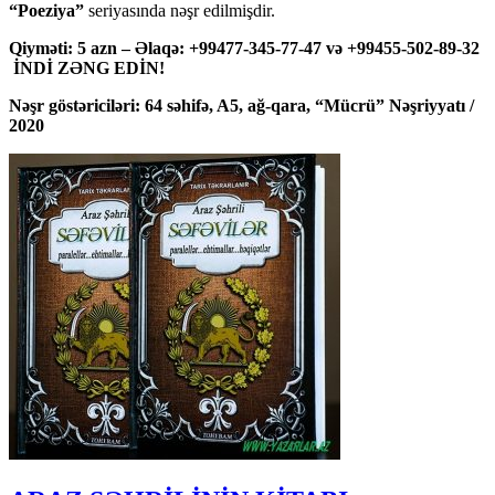
“Poeziya”
seriyasında nəşr edilmişdir.
Qiyməti: 5 azn – Əlaqə: +99477-345-77-47 və +99455-502-89-32
İNDİ ZƏNG EDİN!
Nəşr göstəriciləri: 64 səhifə, A5, ağ-qara, “Mücrü” Nəşriyyatı /
2020