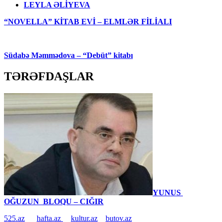
LEYLA ƏLİYEVA
“NOVELLA” KİTAB EVİ – ELMLƏR FİLİALI
Südabə Məmmədova – “Debüt” kitabı
TƏRƏFDAŞLAR
YUNUS
OĞUZUN BLOQU – CIĞIR
525.az
hafta.az
kultur.az
butov.az