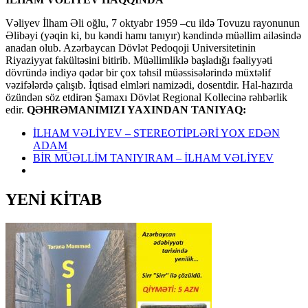
Vəliyev İlham Əli oğlu, 7 oktyabr 1959 –cu ildə Tovuzu rayonunun
Əlibəyi (yəqin ki, bu kəndi hamı tanıyır) kəndində müəllim ailəsində
anadan olub. Azərbaycan Dövlət Pedoqoji Universitetinin
Riyaziyyat fakültəsini bitirib. Müəllimliklə başladığı fəaliyyəti
dövründə indiyə qədər bir çox təhsil müəssisələrində müxtəlif
vəzifələrdə çalışıb. İqtisad elmləri namizədi, dosentdir. Hal-hazırda
özündən söz etdirən Şamaxı Dövlət Regional Kollecinə rəhbərlik
edir.
QƏHRƏMANIMIZI YAXINDAN TANIYAQ:
İLHAM VƏLİYEV – STEREOTİPLƏRİ YOX EDƏN
ADAM
BİR MÜƏLLİM TANIYIRAM – İLHAM VƏLİYEV
YENİ KİTAB