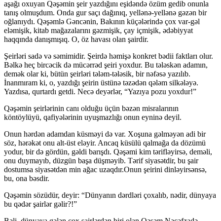
aşağı oxuyan Qəşəmin şeir yazdığını eşidəndə özüm gedib onunla
tanış olmuşdum. Onda gur saçı dağınıq, yellənə-yellənə gəzən bir
oğlanıydı. Qəşəmlə Gəncənin, Bakının küçələrində çox var-gəl
eləmişik, kitab mağazalarını gəzmişik, çay içmişik, ədəbiyyat
haqqında danışmışıq. O, öz havası olan şairdir.
Şeirləri sadə və səmimidir. Şeirdə həmişə konkret bədii faktları olur.
Bəlkə heç bircəcik də mücərrəd şeiri yoxdur. Bu tələskən adamın,
demək olar ki, bütün şeirləri tələm-tələsik, bir nəfəsə yazılıb.
İnanmıram ki, o, yazdığı şeirin üstünə təzədən qələm silkələyə.
Yazdısa, qurtardı getdi. Necə deyərlər, “Yazıya pozu yoxdur!”
Qəşəmin şeirlərinin canı olduğu üçün bəzən misralarının
köntöylüyü, qafiyələrinin uyuşmazlığı onun eyninə deyil.
Onun hərdən adamdan küsməyi də var. Xoşuna gəlməyən adi bir
söz, hərəkət onu alt-üst eləyir. Ancaq küsülü qalmağa da dözümü
yodur, bir də gördün, gəldi barışdı. Qəşəmi kim tərifləyirsə, deməli,
onu duymayıb, düzgün başa düşməyib. Tərif siyasətdir, bu şair
dostumsa siyasətdən min ağac uzaqdır.Onun şeirini dinləyirsənsə,
bu, ona bəsdir.
Qəşəmin sözüdür, deyir: “Dünyanın dərdləri çoxalıb, nədir, dünyaya
bu qədər şairlər gəlir?!”
Bəli, dünyaya gələn çox şairlərdən biri olan Qəşəm Nəcəfzadə