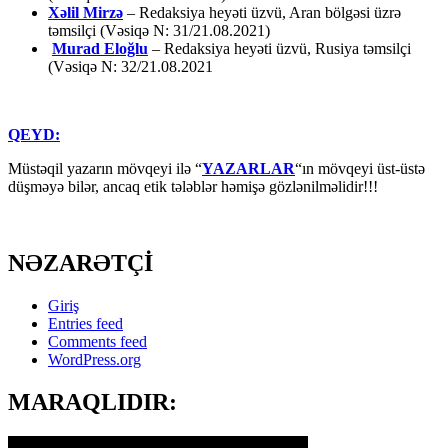
Xəlil Mirzə
– Redaksiya heyəti üzvü, Aran bölgəsi üzrə
təmsilçi (Vəsiqə N: 31/21.08.2021)
Murad Eloğlu
– Redaksiya heyəti üzvü, Rusiya təmsilçi
(Vəsiqə N: 32/21.08.2021
QEYD:
Müstəqil yazarın mövqeyi ilə “
YAZARLAR
“ın mövqeyi üst-üstə
düşməyə bilər, ancaq etik tələblər həmişə gözlənilməlidir!!!
NƏZARƏTÇİ
Giriş
Entries feed
Comments feed
WordPress.org
MARAQLIDIR: