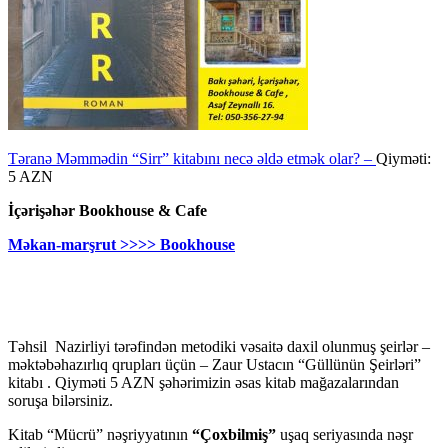
Təranə Məmmədin “Sirr” kitabını necə əldə etmək olar? –
Qiyməti:
5 AZN
İçərişəhər Bookhouse & Cafe
Məkan-marşrut >>>> Bookhouse
Təhsil Nazirliyi tərəfindən metodiki vəsaitə daxil olunmuş şeirlər –
məktəbəhazırlıq qrupları üçün – Zaur Ustacın “Güllünün Şeirləri”
kitabı . Qiyməti 5 AZN şəhərimizin əsas kitab mağazalarından
soruşa bilərsiniz.
Kitab “Mücrü” nəşriyyatının
“Çoxbilmiş”
uşaq seriyasında nəşr