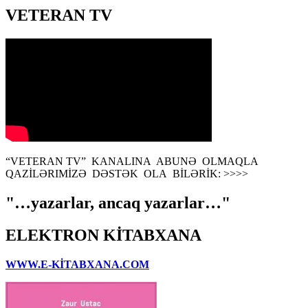
VETERAN TV
“VETERAN TV” KANALINA ABUNƏ OLMAQLA
QAZİLƏRIMİZƏ DƏSTƏK OLA BİLƏRİK: >>>>
"…yazarlar, ancaq yazarlar…"
ELEKTRON KİTABXANA
WWW.E-KİTABXANA.COM