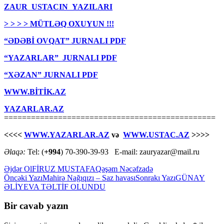
ZAUR USTACIN YAZILARI
> > > > MÜTLƏQ OXUYUN !!!
“ƏDƏBİ OVQAT” JURNALI PDF
“YAZARLAR” JURNALI PDF
“XƏZAN” JURNALI PDF
WWW.BİTİK.AZ
YAZARLAR.AZ
===============================================
<<<<
WWW.YAZARLAR.AZ
və
WWW.USTAC.AZ
>>>>
Əlaqə:
Tel: (
+994
) 70-390-39-93 E-mail: zauryazar@mail.ru
Əjdər Ol
FİRUZ MUSTAFA
Qəşəm Nəcəfzadə
Yazılar
Öncəki Yazı
Mahirə Nağıqızı – Saz havası
Sonrakı Yazı
GÜNAY
ƏLİYEVA TƏLTİF OLUNDU
üzrə
naviqasiya
Bir cavab yazın