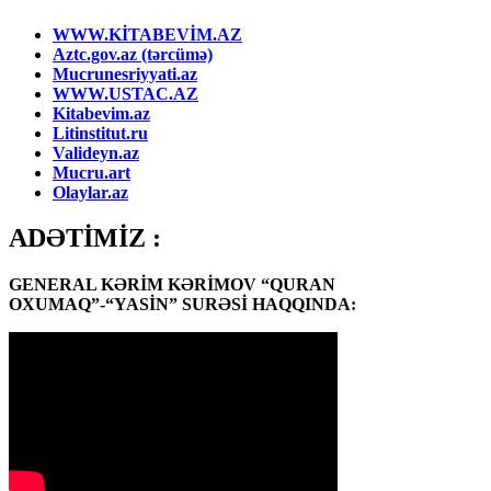
WWW.KİTABEVİM.AZ
Aztc.gov.az (tərcümə)
Mucrunesriyyati.az
WWW.USTAC.AZ
Kitabevim.az
Litinstitut.ru
Valideyn.az
Mucru.art
Olaylar.az
ADƏTİMİZ :
GENERAL KƏRİM KƏRİMOV “QURAN
OXUMAQ”-“YASİN” SURƏSİ HAQQINDA: