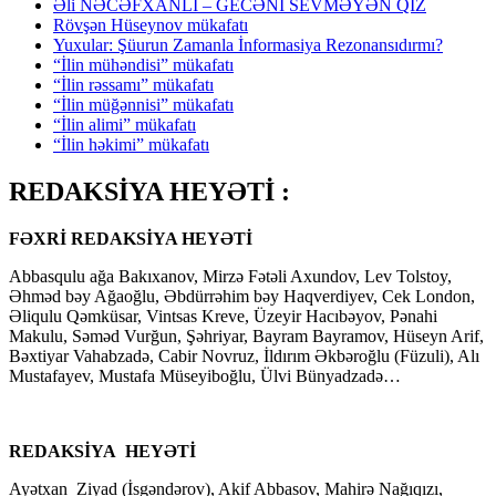
Əli NƏCƏFXANLI – GECƏNİ SEVMƏYƏN QIZ
Rövşən Hüseynov mükafatı
Yuxular: Şüurun Zamanla İnformasiya Rezonansıdırmı?
“İlin mühəndisi” mükafatı
“İlin rəssamı” mükafatı
“İlin müğənnisi” mükafatı
“İlin alimi” mükafatı
“İlin həkimi” mükafatı
REDAKSİYA HEYƏTİ :
FƏXRİ REDAKSİYA HEYƏTİ
Abbasqulu ağa Bakıxanov, Mirzə Fətəli Axundov, Lev Tolstoy,
Əhməd bəy Ağaoğlu, Əbdürrəhim bəy Haqverdiyev, Cek London,
Əliqulu Qəmküsar, Vintsas Kreve, Üzeyir Hacıbəyov, Pənahi
Makulu, Səməd Vurğun, Şəhriyar, Bayram Bayramov, Hüseyn Arif,
Bəxtiyar Vahabzadə, Cabir Novruz, İldırım Əkbəroğlu (Füzuli), Alı
Mustafayev, Mustafa Müseyiboğlu, Ülvi Bünyadzadə…
REDAKSİYA HEYƏTİ
Ayətxan Ziyad (İsgəndərov), Akif Abbasov, Mahirə Nağıqızı,