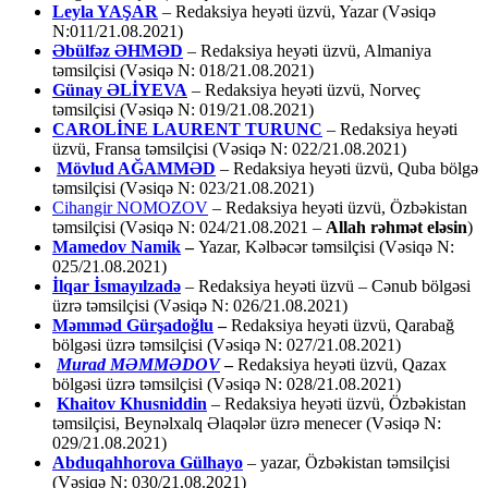
Leyla YAŞAR
– Redaksiya heyəti üzvü, Yazar (Vəsiqə
N:011/21.08.2021)
Əbülfəz ƏHMƏD
– Redaksiya heyəti üzvü, Almaniya
təmsilçisi (Vəsiqə N: 018/21.08.2021)
Günay ƏLİYEVA
– Redaksiya heyəti üzvü, Norveç
təmsilçisi (Vəsiqə N: 019/21.08.2021)
CAROLİNE LAURENT TURUNC
– Redaksiya heyəti
üzvü, Fransa təmsilçisi (Vəsiqə N: 022/21.08.2021)
Mövlud AĞAMMƏD
– Redaksiya heyəti üzvü, Quba bölgə
təmsilçisi (Vəsiqə N: 023/21.08.2021)
Cihangir NOMOZOV
– Redaksiya heyəti üzvü, Özbəkistan
təmsilçisi (Vəsiqə N: 024/21.08.2021 –
Allah rəhmət eləsin
)
Mamedov Namik
–
Yazar, Kəlbəcər təmsilçisi (Vəsiqə N:
025/21.08.2021)
İlqar İsmayılzadə
–
Redaksiya heyəti üzvü – Cənub bölgəsi
üzrə təmsilçisi (Vəsiqə N: 026/21.08.2021)
Məmməd Gürşadoğlu
–
Redaksiya heyəti üzvü, Qarabağ
bölgəsi üzrə təmsilçisi (Vəsiqə N: 027/21.08.2021)
Murad MƏMMƏDOV
–
Redaksiya heyəti üzvü, Qazax
bölgəsi üzrə təmsilçisi (Vəsiqə N: 028/21.08.2021)
Khaitov Khusniddin
– Redaksiya heyəti üzvü, Özbəkistan
təmsilçisi, Beynəlxalq Əlaqələr üzrə menecer (Vəsiqə N:
029/21.08.2021)
Abduqahhorova Gülhayo
– yazar, Özbəkistan təmsilçisi
(Vəsiqə N: 030/21.08.2021)