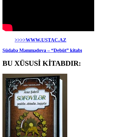
>>>>WWW.USTAC.AZ
Südabə Məmmədova – “Debüt” kitabı
BU XÜSUSİ KİTABDIR: