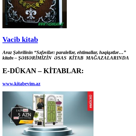
Vacib kitab
Araz Şəhrilinin “Səfəvilər: paralellər, ehtimallar, həqiqətlər…”
kitabı – ŞƏHƏRİMİZİN ƏSAS KİTAB MAĞAZALARINDA
E-DÜKAN – KİTABLAR:
www.kitabevim.az