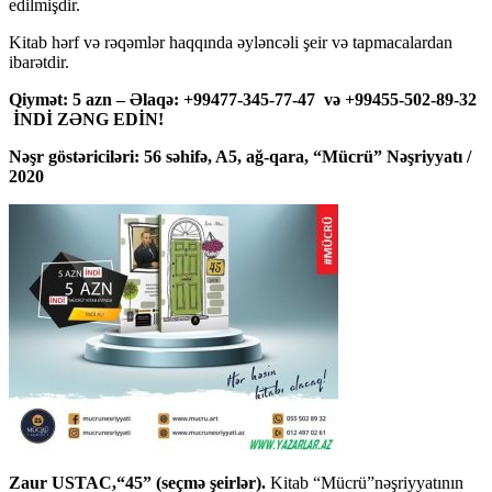
edilmişdir.
Kitab hərf və rəqəmlər haqqında əyləncəli şeir və tapmacalardan
ibarətdir.
Qiymət: 5 azn – Əlaqə: +99477-345-77-47 və +99455-502-89-32
İNDİ ZƏNG EDİN!
Nəşr göstəriciləri: 56 səhifə, A5, ağ-qara, “Mücrü” Nəşriyyatı /
2020
Zaur USTAC,“45” (seçmə şeirlər).
Kitab “Mücrü”nəşriyyatının