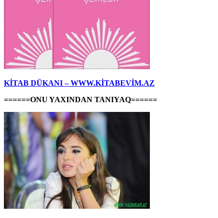
KİTAB DÜKANI – WWW.KİTABEVİM.AZ
======ONU YAXINDAN TANIYAQ======