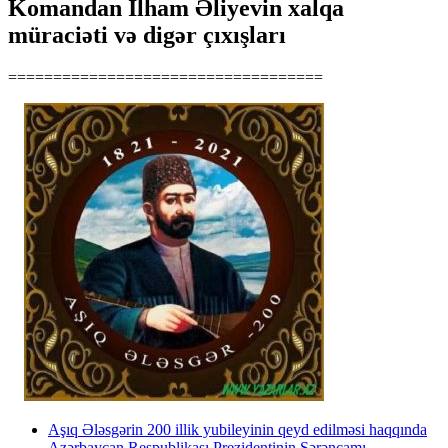
Komandan İlham Əliyevin xalqa
müraciəti və digər çıxışları
===================================
Aşıq Ələsgərin 200 illik yubileyinin qeyd edilməsi haqqında
Azərbaycan Respublikası Prezidentinin Sərəncamı