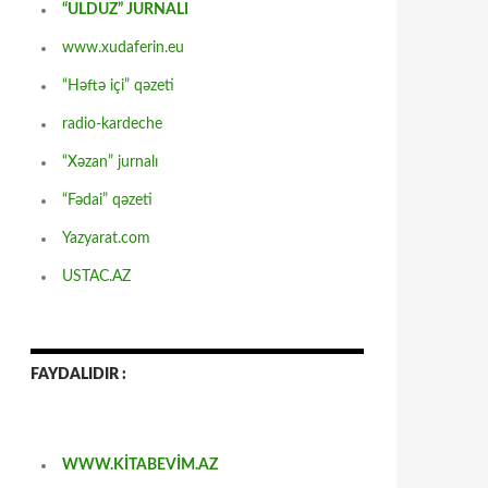
“ULDUZ” JURNALI
www.xudaferin.eu
“Həftə içi” qəzeti
radio-kardeche
“Xəzan” jurnalı
“Fədai” qəzeti
Yazyarat.com
USTAC.AZ
FAYDALIDIR :
WWW.KİTABEVİM.AZ