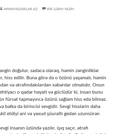
WWW.YAZARLAR.AZ
BIR ŞƏRH YAZIN
əngin doğulur, sadəcə olaraq, həmin zənginliklər
ır, hiss edilir. Buna görə də o özünü yaşamalı, həmin
ndən və ətrafındakılardan xəbərdar olmalıdır. Onun
ehtiyacı o qədər həyati və güclüdür ki, insan bunu
n fürsət tapmayınca özünü sağlam hiss edə bilməz.
və bəlkə də birincisi sevgidir. Sevgi hisslərin daha
kil etdiyi ani və yaxud şüuraltı gedən uzunsürən
vgi insanın üzündə yazılır, işıq saçır, ətrafı