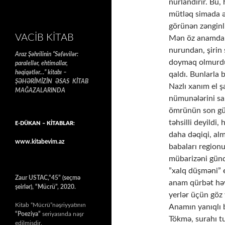
nurlandırır. Bu, 
mütləq simada ə
görünən zənginlik
VACIB KITAB
Mən öz anamdan
nurundan, şirin 
Araz Şəhrilinin “Səfəvilər:
doymaq olmurdu.
paralellər, ehtimallar,
həqiqətlər…” kitabı –
qaldı. Bunlarla 
ŞƏHƏRİMİZİN ƏSAS KİTAB
Nazlı xanım el şa
MAĞAZALARINDA
nümunələrini san
ömrünün son gün
təhsilli deyildi
E-DÜKAN – KİTABLAR:
daha dəqiqi, al
www.kitabevim.az
babaları region
mübarizəni günd
”xalq düşməni” 
Zaur USTAC,“45” (seçmə
anam qürbət həya
şeirlər), “Mücrü”, 2020.
yerlər üçün göz 
Kitab “Mücrü”nəşriyyatının
Anamın yanıqlı b
“Poeziya”
seriyasında nəşr
Tökmə, surahı t
edilmişdir.