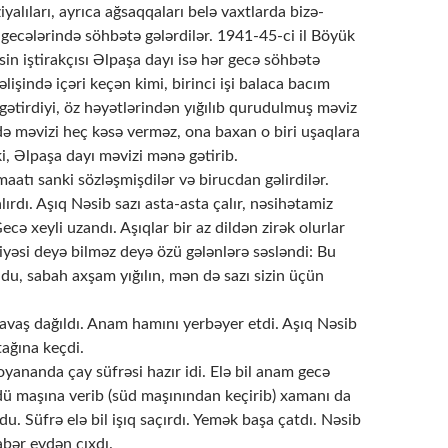
yalıları, ayrıca ağsaqqaları belə vaxtlarda bizə-
gecələrində söhbətə gələrdilər. 1941-45-ci il Böyük
n iştirakçısı Əlpaşa dayı isə hər gecə söhbətə
əlişində içəri keçən kimi, birinci işi balaca bacım
gətirdiyi, öz həyətlərindən yığılıb qurudulmuş məviz
 də məvizi heç kəsə verməz, ona baxan o biri uşaqlara
i, Əlpaşa dayı məvizi mənə gətirib.
atı sanki sözləşmişdilər və birucdan gəlirdilər.
ırdı. Aşıq Nəsib sazı asta-asta çalır, nəsihətamiz
Gecə xeyli uzandı. Aşıqlar bir az dildən zirək olurlar
iyəsi deyə bilməz deyə özü gələnlərə səsləndi: Bu
ldu, sabah axşam yığılın, mən də sazı sizin üçün
vaş dağıldı. Anam hamını yerbəyer etdi. Aşıq Nəsib
ağına keçdi.
yananda çay süfrəsi hazır idi. Elə bil anam gecə
ü maşına verib (süd maşınından keçirib) xamanı da
. Süfrə elə bil işıq saçırdı. Yemək başa çatdı. Nəsib
abər evdən çıxdı.