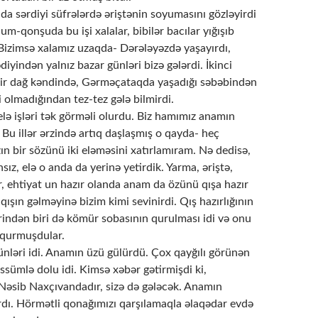
a sərdiyi süfrələrdə əriştənin soyumasını gözləyirdi
um-qonşuda bu işi xalalar, bibilər bacılar yığışıb
 Bizimsə xalamız uzaqda- Dərələyəzdə yaşayırdı,
diyindən yalnız bazar günləri bizə gələrdi. İkinci
bir dağ kəndində, Gərməçataqda yaşadığı səbəbindən
i olmadığından tez-tez gələ bilmirdi.
lə işləri tək görməli olurdu. Biz hamımız anamın
 Bu illər ərzində artıq daşlaşmış o qayda- heç
ın bir sözünü iki eləməsini xatırlamıram. Nə dedisə,
sız, elə o anda da yerinə yetirdik. Yarma, əriştə,
, ehtiyat un hazır olanda anam da özünü qışa hazır
 qışın gəlməyinə bizim kimi sevinirdi. Qış hazırlığının
rindən biri də kömür sobasının qurulması idi və onu
 qurmuşdular.
nləri idi. Anamın üzü gülürdü. Çox qayğılı görünən
sümlə dolu idi. Kimsə xəbər gətirmişdi ki,
Nəsib Naxçıvandadır, sizə də gələcək. Anamın
rdı. Hörmətli qonağımızı qarşılamaqla əlaqədar evdə