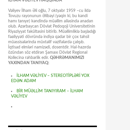
İLHAM VƏLİYEV HAQQINDA
Vəliyev İlham Əli oğlu, 7 oktyabr 1959 –cu ildə
Tovuzu rayonunun Əlibəyi (yəqin ki, bu kəndi
hamı tanıyır) kəndində müəllim ailəsində anadan
olub. Azərbaycan Dövlət Pedoqoji Universitetinin
Riyaziyyat fakültəsini bitirib. Müəllimliklə başladığı
fəaliyyəti dövründə indiyə qədər bir çox təhsil
müəssisələrində müxtəlif vəzifələrdə çalışıb.
İqtisad elmləri namizədi, dosentdir. Hal-hazırda
özündən söz etdirən Şamaxı Dövlət Regional
Kollecinə rəhbərlik edir.
QƏHRƏMANIMIZI
YAXINDAN TANIYAQ:
İLHAM VƏLİYEV – STEREOTİPLƏRİ YOX
EDƏN ADAM
BİR MÜƏLLİM TANIYIRAM – İLHAM
VƏLİYEV