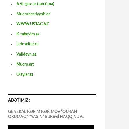
Aztc.gov.az (tərcümə)
Mucrunesriyyati.az
WWW.USTAC.AZ
Kitabevim.az
Litinstitut.ru
Valideyn.az
Mucru.art
Olaylar.az
ADƏTİMİZ :
GENERAL KƏRİM KƏRİMOV “QURAN
OXUMAQ”-“YASİN” SURƏSİ HAQQINDA: