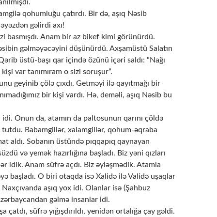
anılmışdı.
amgilə qohumluğu çatırdı. Bir də, aşıq Nəsib
yəzdən gəlirdi axı!
zi basmışdı. Anam bir az bikef kimi görünürdü.
sibin gəlməyəcəyini düşünürdü. Axşamüstü Salatın
ərib üstü-başı qar içində özünü içəri saldı: “Nağı
 kişi var tanımıram o sizi soruşur”.
nu geyinib çölə çıxdı. Getməyi ilə qayıtmağı bir
nımadığımız bir kişi vardı. Hə, deməli, aşıq Nəsib bu
idi. Onun da, atamın da paltosunun qarını çöldə
l tutdu. Babamgillər, xalamgillər, qohum-əqraba
at aldı. Sobanın üstündə pıqqapıq qaynayan
zdü və yemək hazırlığına başladı. Biz yəni qızları
ər idik. Anam süfrə açdı. Biz əyləşmədik. Atamla
ə başladı. O biri otaqda isə Xalidə ilə Validə uşaqlar
 Naxçıvanda aşıq yox idi. Olanlar isə (Şahbuz
Azərbaycandan gəlmə insanlar idi.
a çatdı, süfrə yığışdırıldı, yenidən ortalığa çay gəldi.