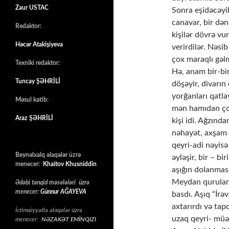
Zaur USTAC
Sonra eşidəcəyi
canavar, bir d
Redaktor:
kişilər dövrə v
Həcər Atakişiyeva
verirdilər. Nəsi
çox maraqlı gəlm
Texniki redaktor:
Hə, anam bir-biri
Tuncay ŞƏHRİLİ
döşəyir, divarın
yorğanları qatl
Məsul katib:
mən hamıdan çox
Araz ŞƏHRİLİ
kişi idi. Ağzınd
nəhayət, axşam 
qeyri-adi nəyisə
Beynəlxalq əlaqələr üzrə
əyləşir, bir – bi
menecer:
Khaitov Khusniddin
aşığın dolanması
Meydan quruland
Ədəbi tənqid məsələləri üzrə
menecer:
Günnur AĞAYEVA
basdı. Aşıq “İr
axtarırdı və tap
İctimaiyyətlə əlaqələr üzrə
uzaq qeyri- müə
menecer:
NƏZAKƏT EMİNQIZI