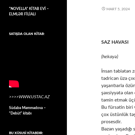
“NOVELLA” KİTAB EVİ –
MART 5, 2024
ELMLƏR FİLİALI
SATIŞDA OLAN KİTAB:
SAZ HAVASI
(hekayə)
İnsan təbiətən z
tədricən üzə çıx
yaşantıarla özü
şəxsiyyətə olan 
>>>>WWW.USTAC.AZ
təmin etmək üçü
Bu fürsətin biri 
Südabə Məmmədova –
“Debüt” kitabı
çox üstünlük təş
prosesdir.
Bəzən yaşadığı se
BU XÜSUSİ KİTABDIR: