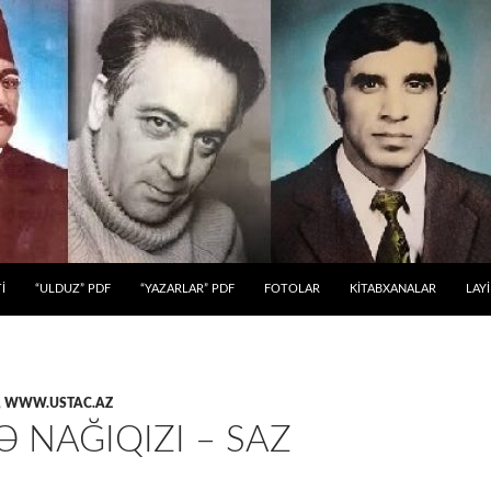
 KEÇ
İ
“ULDUZ” PDF
“YAZARLAR” PDF
FOTOLAR
KİTABXANALAR
LAY
,
WWW.USTAC.AZ
 NAĞIQIZI – SAZ
I