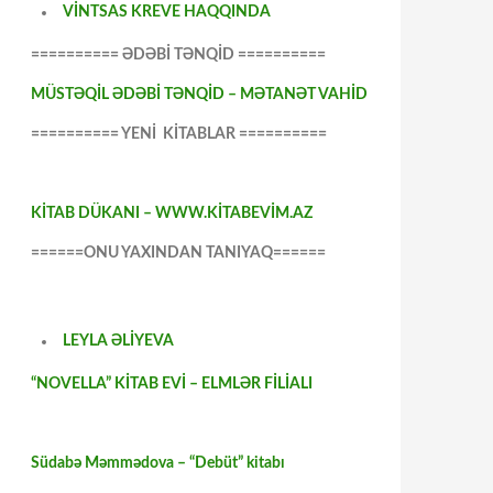
VİNTSAS KREVE HAQQINDA
========== ƏDƏBİ TƏNQİD ==========
MÜSTƏQİL ƏDƏBİ TƏNQİD – MƏTANƏT VAHİD
========== YENİ KİTABLAR ==========
KİTAB DÜKANI – WWW.KİTABEVİM.AZ
======ONU YAXINDAN TANIYAQ======
LEYLA ƏLİYEVA
“NOVELLA” KİTAB EVİ – ELMLƏR FİLİALI
Südabə Məmmədova – “Debüt” kitabı