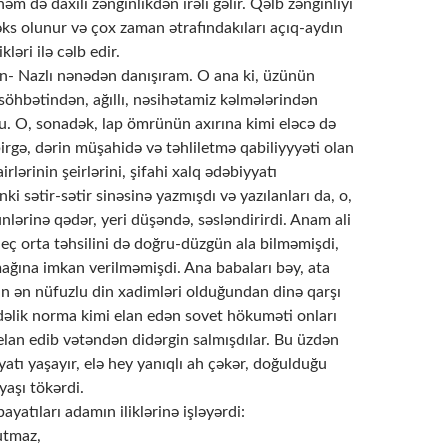
həm də daxili zənginlikdən irəli gəlir. Qəlb zənginliyi
ks olunur və çox zaman ətrafındakıları açıq-aydın
ləri ilə cəlb edir.
- Nazlı nənədən danışıram. O ana ki, üzünün
söhbətindən, ağıllı, nəsihətamiz kəlmələrindən
 O, sonadək, lap ömrünün axırına kimi eləcə də
birgə, dərin müşahidə və təhliletmə qabiliyyyəti olan
irlərinin şeirlərini, şifahi xalq ədəbiyyatı
ki sətir-sətir sinəsinə yazmışdı və yazılanları da, o,
lərinə qədər, yeri düşəndə, səsləndirirdi. Anam ali
, heç orta təhsilini də doğru-düzgün ala bilməmişdi,
mağına imkan verilməmişdi. Ana babaları bəy, ata
un ən nüfuzlu din xadimləri olduğundan dinə qarşı
əlik norma kimi elan edən sovet hökuməti onları
elan edib vətəndən didərgin salmışdılar. Bu üzdən
tı yaşayır, elə hey yanıqlı ah çəkər, doğulduğu
yaşı tökərdi.
ayatıları adamın iliklərinə işləyərdi:
utmaz,