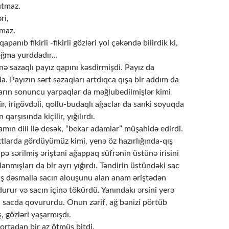
utmaz.
ri,
tmaz.
panıb fikirli -fikirli gözləri yol çəkəndə bilirdik ki,
doğma yurddadır…
enə sazaqlı payız qapını kəsdirmişdi. Payız da
da. Payızın sərt sazaqları artdıqca qışa bir addım da
ların sonuncu yarpaqlar da məğlubedilmişlər kimi
ür, irigövdəli, qollu-budaqlı ağaclar da sanki soyuqda
arşısında kiçilir, yığılırdı.
mın dili ilə desək, “bekar adamlar” müşahidə edirdi.
tlarda gördüyümüz kimi, yenə öz hazırlığında-qış
 İpə sərilmiş əriştəni ağappaq süfrənin üstünə irisini
alanmışları da bir ayrı yığırdı. Təndirin üstündəki sac
Yaş dəsmalla sacın alouşunu alan anam əriştədən
urur və sacın içinə tökürdü. Yanındakı ərsini yerə
i sacda qovururdu. Onun zərif, ağ bənizi pörtüb
, gözləri yaşarmışdı.
rtadan bir az ötmüş bitdi.