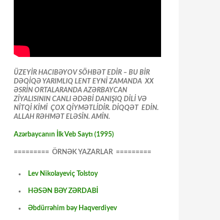
ÜZEYİR HACIBƏYOV SÖHBƏT EDİR – BU BİR
DƏQİQƏ YARIMLIQ LENT EYNİ ZAMANDA XX
ƏSRİN ORTALARANDA AZƏRBAYCAN
ZİYALISININ CANLI ƏDƏBİ DANIŞIQ DİLİ VƏ
NİTQİ KİMİ ÇOX QİYMƏTLİDİR. DİQQƏT EDİN.
ALLAH RƏHMƏT ELƏSİN. AMİN.
Azərbaycanın İlk Veb Saytı (1995)
========= ÖRNƏK YAZARLAR =========
Lev Nikolayeviç Tolstoy
HƏSƏN BƏY ZƏRDABİ
Əbdürrəhim bəy Haqverdiyev