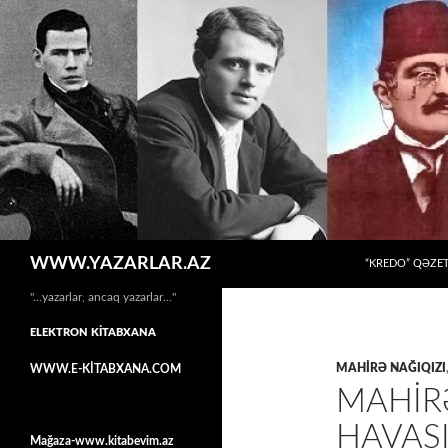
MÜHTƏVIYYATA
Axtar
WWW.YAZARLAR.AZ
“KREDO” QƏZET
"…yazarlar, ancaq yazarlar…"
ELEKTRON KİTABXANA
MAHIRƏ NAĞIQIZI
WWW.E-KİTABXANA.COM
MAHIRƏ
HAVAS
Mağaza-www.kitabevim.az