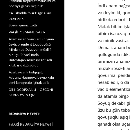
kitabının təqdimat mərasimi və
İndi anam bağçad
poeziya gecəsi keçirilib
və deyim ki, qon
Cəlilabadda “Nar Bağı” ailəvi-
uşaq parkı
birlikdə edərdi.
Sözün qırmızı xətti
Mələk bibim işlə
VAQİF OSMANLI YAZIR
bibim isə uzaq 
Azərbaycan Yazıçılar Birliyinin
və minik vasitəs
üzvü, prezident təqaüdçüsü
Deməli, anam be
Mirdaməd Əzizovun müəllifi
qulluğunda idik.
olduğu “Siyasi İradə
Bütövləşən Azərbaycan” adlı
birimizin anamız
kitab işıq üzü gördü
müzakirəsiz-filan
Azərbaycanlı tədqiqatçı
qovurma, pendir
Aybəniz Haşımova beynəlxalq
hesab edir, o da
elmi konqresdə iştirak edib
vacib elementlə
Əli NƏCƏFXANLI – GECƏNİ
SEVMƏYƏN QIZ
da atamla birgə
Soyuq dekabr gü
üzü bu gün təbəs
REDAKSİYA HEYƏTİ :
qovuşuqlu aşıq 
qanadı olsa uça
FƏXRİ REDAKSİYA HEYƏTİ