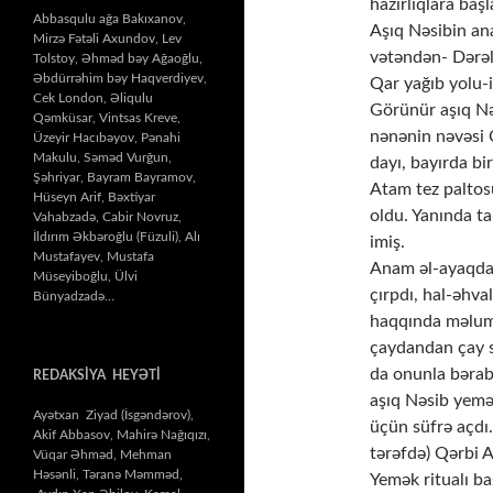
hazırlıqlara başl
Abbasqulu ağa Bakıxanov,
Aşıq Nəsibin an
Mirzə Fətəli Axundov, Lev
vətəndən- Dərələ
Tolstoy, Əhməd bəy Ağaoğlu,
Əbdürrəhim bəy Haqverdiyev,
Qar yağıb yolu-i
Cek London, Əliqulu
Görünür aşıq Nə
Qəmküsar, Vintsas Kreve,
nənənin nəvəsi Q
Üzeyir Hacıbəyov, Pənahi
Makulu, Səməd Vurğun,
dayı, bayırda bir
Şəhriyar, Bayram Bayramov,
Atam tez paltosu
Hüseyn Arif, Bəxtiyar
oldu. Yanında ta
Vahabzadə, Cabir Novruz,
İldırım Əkbəroğlu (Füzuli), Alı
imiş.
Mustafayev, Mustafa
Anam əl-ayaqda 
Müseyiboğlu, Ülvi
çırpdı, hal-əhva
Bünyadzadə…
haqqında məlum
çaydandan çay sü
da onunla bərab
REDAKSİYA HEYƏTİ
aşıq Nəsib yeməy
Ayətxan Ziyad (İsgəndərov),
üçün süfrə açdı.
Akif Abbasov, Mahirə Nağıqızı,
tərəfdə) Qərbi 
Vüqar Əhməd, Mehman
Həsənli, Təranə Məmməd,
Yemək ritualı baş