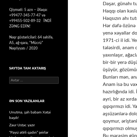
Daşar, günahı t
Qiyməti: 5 azn – Əlaqə:
Haqqı olan kəslə
+99477-345-77-47 və
Haqsızın ahı tu
+99455-502-89-32 İNDİ
Hər dəfə özünə qa
ZƏNG EDİN!
yenə xəyallar 
Nəşr göstəriciləri: 64 səhifə,
1971-ci il idi. Y
A5, ağ-qara, “Mücrü”
tələsirdi, anam 
Nəşriyyatı / 2020
yaxınlaşır, ağac
bir-bir yerə düş
SAYTDA TAM AXTARIŞ
üşüyür, gözümün q
Bunları mən, ana
Axtarış:
Anam isə bu vax
hazırlığında idi.
ayri, bir az xırd
ƏN SON YAZILANLAR
qıpqırmızı idi. 
Unutma, şah babam Xətai
aşsüzənlərə dold
başdı!
qoymur, əriştən
Zaur Ustac yazır
qıpqırmızı olmuş
“Payız ətirli qadın” şeirlər
Bu mərasim güno