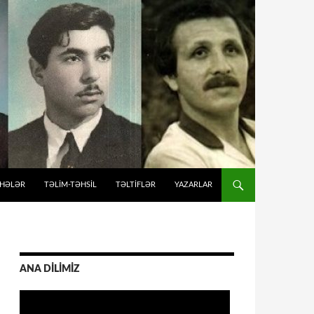
İHƏLƏR
TƏLIM-TƏHSIL
TƏLTİFLƏR
YAZARLAR
ANA DİLİMİZ