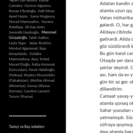
Aydın Xan Əbilov, Kamal
Adətən kəndin zi
Camalov, Günnur Ağayeva,
atamla uzun qış 
Rizvan Fikrətoğlu, Xəlil Mirzə,
Aysel Nazim, Səma Muğanna,
Vətən müharibəsi
Murad Məmmədov, Nuranə
gələrdi. O, hər g
Rafailqızı, Əli bəy Azəri,
Alidəyə cibində 
Sevindik Nəsiboğlu,
Məmməd
Gürşadoğlu
, Taleh Xəlilov,
gətirərdi. Alidə
Leyla Yaşar, Aytac İbrahim,
göz süzdürərdi k
Mövlud Ağamməd, İlqar
Bu gün kənd cama
İsmayılzadə, Südabə
Məmmədova, Aysu Türkel,
Otaqda yer daral
Murad Eloğlu, Rafiq Hümmət
şeirlər deyirdi. 
(Gürcüstan), Faruk Habiboğlu
axı, həm də ev y
(Türkiyə), Khaitov Khusniddin
(Özbəkistan), Əbülfəz Əhməd
gün bir az gec o
(Almaniya), Günay Əliyeva
dilləndirim.
(Norveç). Caroline Laurent
Camaat yavaş-ya
Turunc (Fransa).
atamla qonaq ot
Səhər yuxudan o
=====================
yatmamışdı. Süd
süfrəyə qoymuşdu
Təsisçi və Baş redaktor:
dayı atamla bər