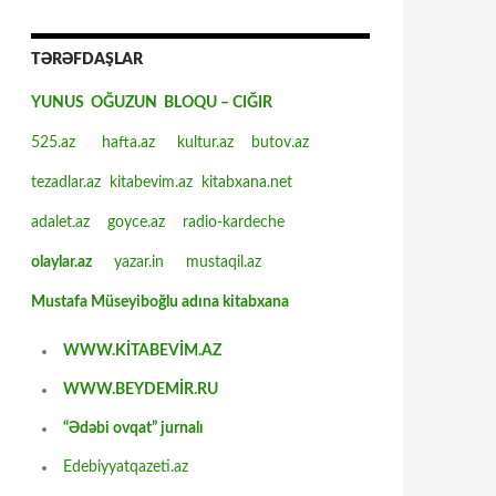
TƏRƏFDAŞLAR
YUNUS OĞUZUN BLOQU – CIĞIR
525.az
hafta.az
kultur.az
butov.az
tezadlar.az
kitabevim.az
kitabxana.net
adalet.az
goyce.az
radio-kardeche
olaylar.az
yazar.in
mustaqil.az
Mustafa Müseyiboğlu adına kitabxana
WWW.KİTABEVİM.AZ
WWW.BEYDEMİR.RU
“Ədəbi ovqat” jurnalı
Edebiyyatqazeti.az