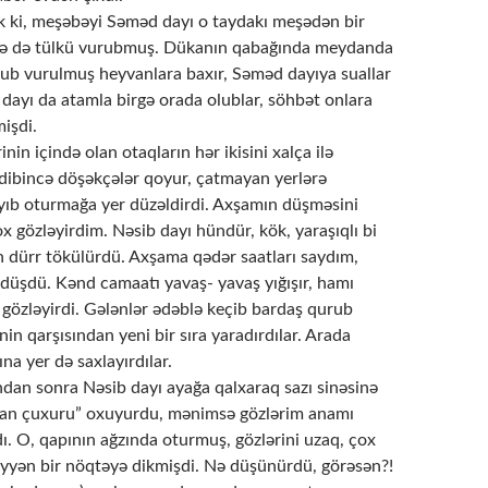
k ki, meşəbəyi Səməd dayı o taydakı meşədən bir
ənə də tülkü vurubmuş. Dükanın qabağında meydanda
urub vurulmuş heyvanlara baxır, Səməd dayıya suallar
b dayı da atamla birgə orada olublar, söhbət onlara
işdi.
nin içində olan otaqların hər ikisini xalça ilə
 dibincə döşəkçələr qoyur, çatmayan yerlərə
ayıb oturmağa yer düzəldirdi. Axşamın düşməsini
 gözləyirdim. Nəsib dayı hündür, kök, yaraşıqlı bi
an dürr tökülürdü. Axşama qədər saatları saydım,
düşdü. Kənd camaatı yavaş- yavaş yığışır, hamı
 gözləyirdi. Gələnlər ədəblə keçib bardaş qurub
rinin qarşısından yeni bir sıra yaradırdılar. Arada
na yer də saxlayırdılar.
an sonra Nəsib dayı ayağa qalxaraq sazı sinəsinə
əvan çuxuru” oxuyurdu, mənimsə gözlərim anamı
dı. O, qapının ağzında oturmuş, gözlərini uzaq, çox
yyən bir nöqtəyə dikmişdi. Nə düşünürdü, görəsən?!