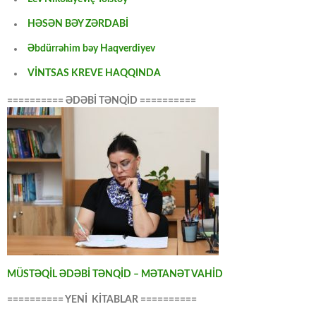
HƏSƏN BƏY ZƏRDABİ
Əbdürrəhim bəy Haqverdiyev
VİNTSAS KREVE HAQQINDA
========== ƏDƏBİ TƏNQİD ==========
MÜSTƏQİL ƏDƏBİ TƏNQİD – MƏTANƏT VAHİD
========== YENİ KİTABLAR ==========