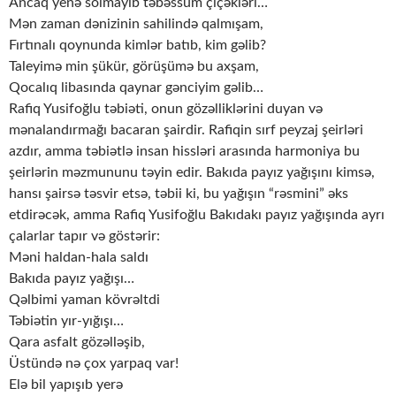
Ancaq yenə solmayıb təbəssüm çiçəkləri…
Mən zaman dənizinin sahilində qalmışam,
Fırtınalı qoynunda kimlər batıb, kim gəlib?
Taleyimə min şükür, görüşümə bu axşam,
Qocalıq libasında qaynar gənciyim gəlib…
Rafiq Yusifoğlu təbiəti, onun gözəlliklərini duyan və
mənalandırmağı bacaran şairdir. Rafiqin sırf peyzaj şeirləri
azdır, amma təbiətlə insan hissləri arasında harmoniya bu
şeirlərin məzmununu təyin edir. Bakıda payız yağışını kimsə,
hansı şairsə təsvir etsə, təbii ki, bu yağışın “rəsmini” əks
etdirəcək, amma Rafiq Yusifoğlu Bakıdakı payız yağışında ayrı
çalarlar tapır və göstərir:
Məni haldan-hala saldı
Bakıda payız yağışı…
Qəlbimi yaman kövrəltdi
Təbiətin yır-yığışı…
Qara asfalt gözəlləşib,
Üstündə nə çox yarpaq var!
Elə bil yapışıb yerə