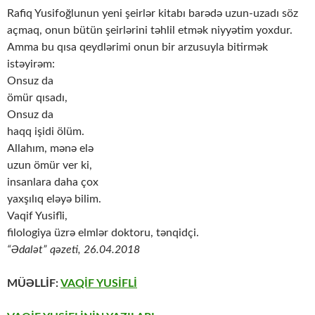
Rafiq Yusifoğlunun yeni şeirlər kitabı barədə uzun-uzadı söz
açmaq, onun bütün şeirlərini təhlil etmək niyyətim yoxdur.
Amma bu qısa qeydlərimi onun bir arzusuyla bitirmək
istəyirəm:
Onsuz da
ömür qısadı,
Onsuz da
haqq işidi ölüm.
Allahım, mənə elə
uzun ömür ver ki,
insanlara daha çox
yaxşılıq eləyə bilim.
Vaqif Yusifli,
filologiya üzrə elmlər doktoru, tənqidçi.
“Ədalət” qəzeti, 26.04.2018
MÜƏLLİF:
VAQİF YUSİFLİ