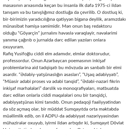
masasının arxasında keçən bu insanla ilk dəfə 1975-ci ildən
tanışam və bu tanışlığımız dostluğa da çevrilib. O dostluq ki,
bir-birimizin yaradıcılığına qətiyyən biganə deyilik, aramızdakı
münasibət həmişə səmimidir. Mən onun baş redaktoru
olduğu “Göyərçin” jurnalını həvəslə vərəqləyir, nəvələrimi
yanıma çağırıb o jurnalda dərc edilən yazıları onlara
oxuyuram.
Rafiq Yusifoğlu ciddi elm adamıdır, elmlər doktorudur,
professordur. Onun Azərbaycan poemasının inkişaf
problemlərinə aid tədqiqatı bu mövzuda ən sanballı bir elmi
əsərdir. “Ədəbiy-yatşünaslığın əsasları”, “Uşaq ədəbiyyatı”,
“Müasir ədəbi proses və ədəbi tənqid”, “Ədəbi-nəzəri fikrin
inkişaf mərhələləri” dərslik və monoqrafiyaları, mətbuatda
dərc edilən onlarla ciddi məqalələri onu bir tənqidçi,
ədəbiyyatşünas kimi tanıdıb. Onun pedaqoji fəaliyyətindən
də söz açmaq olar, bir müddət Sumqayıtda orta məktəbdə
müəllimlik edib, on il ADPU-da ədəbiyyat nəzəriyyəsindən
mühazirələr oxuyub, iyirmi ildən artıqdır ki, Sumqayıt Dövlət