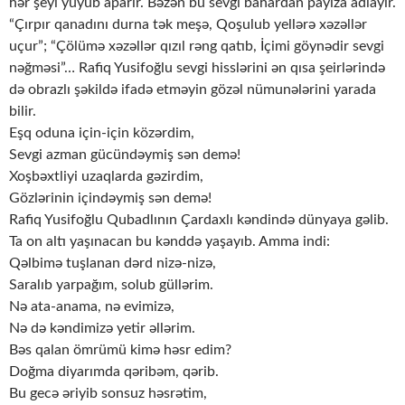
hər şeyi yuyub aparır. Bəzən bu sevgi bahardan payıza adlayır.
“Çırpır qanadını durna tək meşə, Qoşulub yellərə xəzəllər
uçur”; “Çölümə xəzəllər qızıl rəng qatıb, İçimi göynədir sevgi
nəğməsi”… Rafiq Yusifoğlu sevgi hisslərini ən qısa şeirlərində
də obrazlı şəkildə ifadə etməyin gözəl nümunələrini yarada
bilir.
Eşq oduna için-için közərdim,
Sevgi azman gücündəymiş sən demə!
Xoşbəxtliyi uzaqlarda gəzirdim,
Gözlərinin içindəymiş sən demə!
Rafiq Yusifoğlu Qubadlının Çardaxlı kəndində dünyaya gəlib.
Ta on altı yaşınacan bu kənddə yaşayıb. Amma indi:
Qəlbimə tuşlanan dərd nizə-nizə,
Saralıb yarpağım, solub güllərim.
Nə ata-anama, nə evimizə,
Nə də kəndimizə yetir əllərim.
Bəs qalan ömrümü kimə həsr edim?
Doğma diyarımda qəribəm, qərib.
Bu gecə əriyib sonsuz həsrətim,