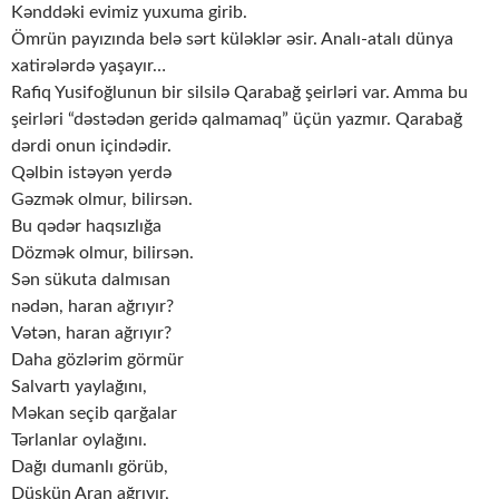
Kənddəki evimiz yuxuma girib.
Ömrün payızında belə sərt küləklər əsir. Analı-atalı dünya
xatirələrdə yaşayır…
Rafiq Yusifoğlunun bir silsilə Qarabağ şeirləri var. Amma bu
şeirləri “dəstədən geridə qalmamaq” üçün yazmır. Qarabağ
dərdi onun içindədir.
Qəlbin istəyən yerdə
Gəzmək olmur, bilirsən.
Bu qədər haqsızlığa
Dözmək olmur, bilirsən.
Sən sükuta dalmısan
nədən, haran ağrıyır?
Vətən, haran ağrıyır?
Daha gözlərim görmür
Salvartı yaylağını,
Məkan seçib qarğalar
Tərlanlar oylağını.
Dağı dumanlı görüb,
Düşkün Aran ağrıyır,