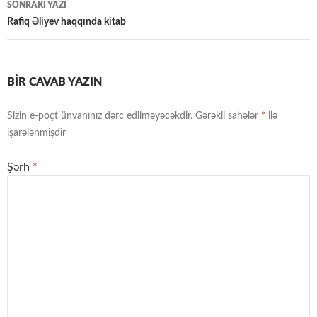
SONRAKI YAZI
Rafiq Əliyev haqqında kitab
BIR CAVAB YAZIN
Sizin e-poçt ünvanınız dərc edilməyəcəkdir.
Gərəkli sahələr
*
ilə
işarələnmişdir
Şərh
*