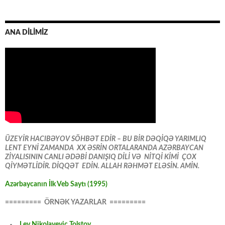
ANA DİLİMİZ
ÜZEYİR HACIBƏYOV SÖHBƏT EDİR – BU BİR DƏQİQƏ YARIMLIQ
LENT EYNİ ZAMANDA XX ƏSRİN ORTALARANDA AZƏRBAYCAN
ZİYALISININ CANLI ƏDƏBİ DANIŞIQ DİLİ VƏ NİTQİ KİMİ ÇOX
QİYMƏTLİDİR. DİQQƏT EDİN. ALLAH RƏHMƏT ELƏSİN. AMİN.
Azərbaycanın İlk Veb Saytı (1995)
========= ÖRNƏK YAZARLAR =========
Lev Nikolayeviç Tolstoy