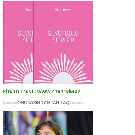
KİTAB DÜKANI – WWW.KİTABEVİM.AZ
======ONU YAXINDAN TANIYAQ======