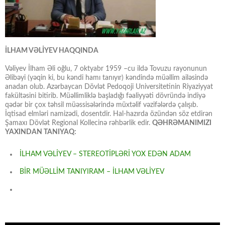
İLHAM VƏLİYEV HAQQINDA
Vəliyev İlham Əli oğlu, 7 oktyabr 1959 –cu ildə Tovuzu rayonunun
Əlibəyi (yəqin ki, bu kəndi hamı tanıyır) kəndində müəllim ailəsində
anadan olub. Azərbaycan Dövlət Pedoqoji Universitetinin Riyaziyyat
fakültəsini bitirib. Müəllimliklə başladığı fəaliyyəti dövründə indiyə
qədər bir çox təhsil müəssisələrində müxtəlif vəzifələrdə çalışıb.
İqtisad elmləri namizədi, dosentdir. Hal-hazırda özündən söz etdirən
Şamaxı Dövlət Regional Kollecinə rəhbərlik edir.
QƏHRƏMANIMIZI
YAXINDAN TANIYAQ:
İLHAM VƏLİYEV – STEREOTİPLƏRİ YOX EDƏN ADAM
BİR MÜƏLLİM TANIYIRAM – İLHAM VƏLİYEV