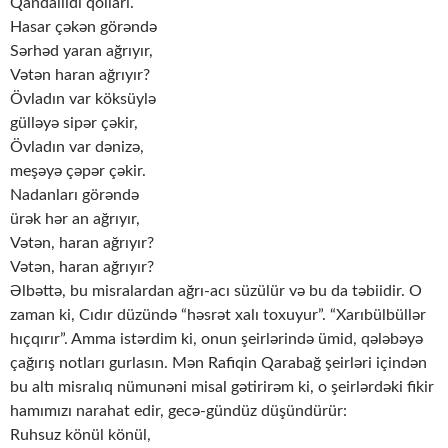
Qandallıdı qolları.
Hasar çəkən görəndə
Sərhəd yaran ağrıyır,
Vətən haran ağrıyır?
Övladın var köksüylə
gülləyə sipər çəkir,
Övladın var dənizə,
meşəyə çəpər çəkir.
Nadanları görəndə
ürək hər an ağrıyır,
Vətən, haran ağrıyır?
Vətən, haran ağrıyır?
Əlbəttə, bu misralardan ağrı-acı süzülür və bu da təbiidir. O
zaman ki, Cıdır düzündə “həsrət xalı toxuyur”. “Xarıbülbüllər
hıçqırır”. Amma istərdim ki, onun şeirlərində ümid, qələbəyə
çağırış notları gurlasın. Mən Rafiqin Qarabağ şeirləri içindən
bu altı misralıq nümunəni misal gətirirəm ki, o şeirlərdəki fikir
hamımızı narahat edir, gecə-gündüz düşündürür:
Ruhsuz könül könül,