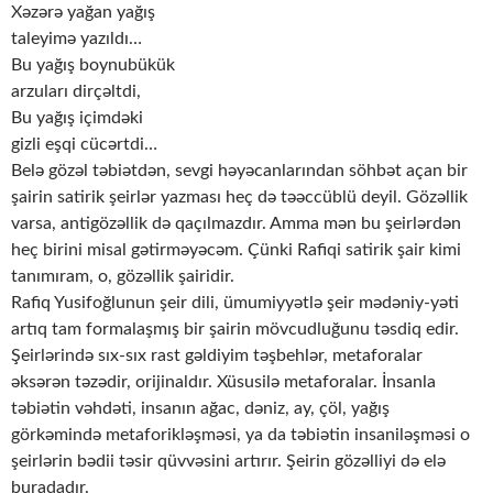
Xəzərə yağan yağış
taleyimə yazıldı…
Bu yağış boynubükük
arzuları dirçəltdi,
Bu yağış içimdəki
gizli eşqi cücərtdi…
Belə gözəl təbiətdən, sevgi həyəcanlarından söhbət açan bir
şairin satirik şeirlər yazması heç də təəccüblü deyil. Gözəllik
varsa, antigözəllik də qaçılmazdır. Amma mən bu şeirlərdən
heç birini misal gətirməyəcəm. Çünki Rafiqi satirik şair kimi
tanımıram, o, gözəllik şairidir.
Rafiq Yusifoğlunun şeir dili, ümumiyyətlə şeir mədəniy-yəti
artıq tam formalaşmış bir şairin mövcudluğunu təsdiq edir.
Şeirlərində sıx-sıx rast gəldiyim təşbehlər, metaforalar
əksərən təzədir, orijinaldır. Xüsusilə metaforalar. İnsanla
təbiətin vəhdəti, insanın ağac, dəniz, ay, çöl, yağış
görkəmində metaforikləşməsi, ya da təbiətin insaniləşməsi o
şeirlərin bədii təsir qüvvəsini artırır. Şeirin gözəlliyi də elə
buradadır.