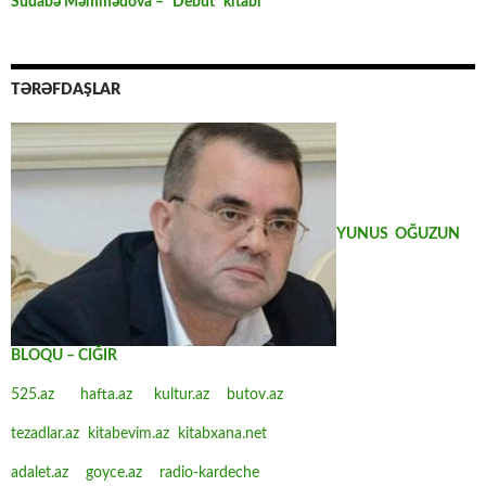
Südabə Məmmədova – “Debüt” kitabı
TƏRƏFDAŞLAR
YUNUS OĞUZUN
BLOQU – CIĞIR
525.az
hafta.az
kultur.az
butov.az
tezadlar.az
kitabevim.az
kitabxana.net
adalet.az
goyce.az
radio-kardeche