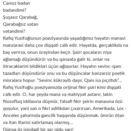
Cansız bədən
bədəndimi?
Şuşasız Qarabağ,
Qarabağsız vətən
vətəndimi?
Rafiq Yusifoğlunun poeziyasında yaşadığımız həyatın mənəvi
mənzərəsi daha çox diqqəti cəlb edir. Həyatda, gerçəklikdə nə
baş verirsə, onun ürəyindən keçir. Şairi qocaların niyə
ağlamağı düşündürür və bu qənaətə gəlir ki, onlar nə
itirəcəklərini bildikləri üçün ağlayırlar. Həyatın sevinc-qəm
təzadları düşündürür onu və bu düşüncələr bənzərsiz poetik
misralara hopur. “Sevinc kükrəyib daşır, Qəm isə pıçıltıdı”…
Rafiq Yusifoğlu poeziyamızda orijinal fikir şairi kimi diqqəti
cəlb edir. O, hər şeydə məna və mahiyyət axtarır, lakin
filosofluq iddiasına düşmür, fəlsəfi fikir şeirin mənasına özü
qoşulur, yəni sən o fikri adilikdən çıxarırsan. Amerikada, Los -
Anceles şəhərində gənclik haqqında düşünmək, ömrün ötən
və itən illərini xatırlamaq olarmış…
Dünya öz işindədi bir əsr oldu yarı!