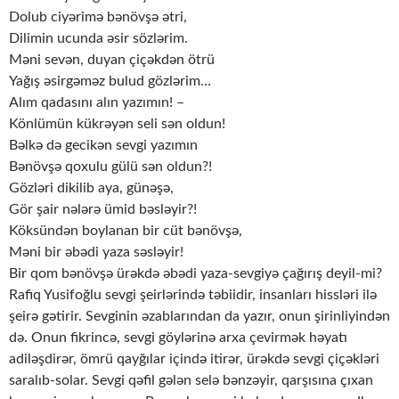
Dolub ciyərimə bənövşə ətri,
Dilimin ucunda əsir sözlərim.
Məni sevən, duyan çiçəkdən ötrü
Yağış əsirgəməz bulud gözlərim…
Alım qadasını alın yazımın! –
Könlümün kükrəyən seli sən oldun!
Bəlkə də gecikən sevgi yazımın
Bənövşə qoxulu gülü sən oldun?!
Gözləri dikilib aya, günəşə,
Gör şair nələrə ümid bəsləyir?!
Köksündən boylanan bir cüt bənövşə,
Məni bir əbədi yaza səsləyir!
Bir qom bənövşə ürəkdə əbədi yaza-sevgiyə çağırış deyil-mi?
Rafiq Yusifoğlu sevgi şeirlərində təbiidir, insanları hissləri ilə
şeirə gətirir. Sevginin əzablarından da yazır, onun şirinliyindən
də. Onun fikrincə, sevgi göylərinə arxa çevirmək həyatı
adiləşdirər, ömrü qayğılar içində itirər, ürəkdə sevgi çiçəkləri
saralıb-solar. Sevgi qəfil gələn selə bənzəyir, qarşısına çıxan