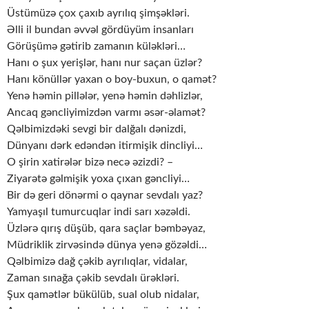
Üstümüzə çox çaxıb ayrılıq şimşəkləri.
Əlli il bundan əvvəl gördüyüm insanları
Görüşümə gətirib zamanın küləkləri…
Hanı o şux yerişlər, hanı nur saçan üzlər?
Hanı könüllər yaxan o boy-buxun, o qamət?
Yenə həmin pillələr, yenə həmin dəhlizlər,
Ancaq gəncliyimizdən varmı əsər-əlamət?
Qəlbimizdəki sevgi bir dalğalı dənizdi,
Dünyanı dərk edəndən itirmişik dincliyi…
O şirin xatirələr bizə necə əzizdi? –
Ziyarətə gəlmişik yoxa çıxan gəncliyi…
Bir də geri dönərmi o qaynar sevdalı yaz?
Yamyaşıl tumurcuqlar indi sarı xəzəldi.
Üzlərə qırış düşüb, qara saçlar bəmbəyaz,
Müdriklik zirvəsində dünya yenə gözəldi…
Qəlbimizə dağ çəkib ayrılıqlar, vidalar,
Zaman sınağa çəkib sevdalı ürəkləri.
Şux qamətlər bükülüb, sual olub nidalar,