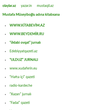
olaylar.az
yazar.in
mustaqil.az
Mustafa Müseyiboğlu adına kitabxana
WWW.KİTABEVİM.AZ
WWW.BEYDEMİR.RU
“Ədəbi ovqat” jurnalı
Edebiyyatqazeti.az
“ULDUZ” JURNALI
www.xudaferin.eu
“Həftə içi” qəzeti
radio-kardeche
“Xəzan” jurnalı
“Fədai” qəzeti