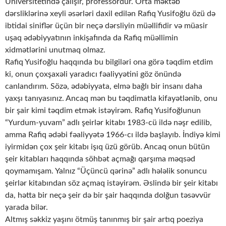
Universitetində çalışır, professordur. Orta məktəb
dərsliklərinə xeyli əsərləri daxil edilən Rafiq Yusifoğlu özü də
ibtidai siniflər üçün bir neçə dərsliyin müəllifidir və müasir
uşaq ədəbiyyatının inkişafında da Rafiq müəllimin
xidmətlərini unutmaq olmaz.
Rafiq Yusifoğlu haqqında bu bilgiləri ona görə təqdim etdim
ki, onun çoxşaxəli yaradıcı fəaliyyətini göz önündə
canlandırım. Sözə, ədəbiyyata, elmə bağlı bir insanı daha
yaxşı tanıyasınız. Ancaq mən bu təqdimatla kifayətlənib, onu
bir şair kimi təqdim etmək istəyirəm. Rafiq Yusifoğlunun
“Yurdum-yuvam” adlı şeirlər kitabı 1983-cü ildə nəşr edilib,
amma Rafiq ədəbi fəaliyyətə 1966-cı ildə başlayıb. İndiyə kimi
iyirmidən çox şeir kitabı işıq üzü görüb. Ancaq onun bütün
şeir kitabları haqqında söhbət açmağı qarşıma məqsəd
qoymamışam. Yalnız “Üçüncü qərinə” adlı hələlik sonuncu
şeirlər kitabından söz açmaq istəyirəm. Əslində bir şeir kitabı
da, hətta bir neçə şeir də bir şair haqqında dolğun təsəvvür
yarada bilər.
Altmış səkkiz yaşını ötmüş tanınmış bir şair artıq poeziya