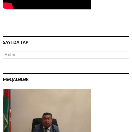
SAYTDA TAP
Axtarış:
MƏQALƏLƏR