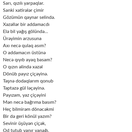
Sarı, qızılı yarpaqlar.
Sanki xatirələr çimir
Gözümün qaynar selində.
Xəzəllər bir addamacdı
Elə bil yağış gölündə…
Ürəyimin arzusuna
Axı necə qulaq asım?
O addamacın üstünə
Necə qıyıb ayaq basam?
O qızın əlində xəzəl
Dönüb payız çiçəyinə.
Təşnə dodaqlarım qonub
Təptəzə gül ləçəyinə.
Payızam, yaz çiçəyini
Mən necə bağrıma basım?
Heç bilmirəm dönəcəkmi
Bir də geri könül yazım?
Sevinir üşüyən çiçək,
Od tutub yanır yanağı.