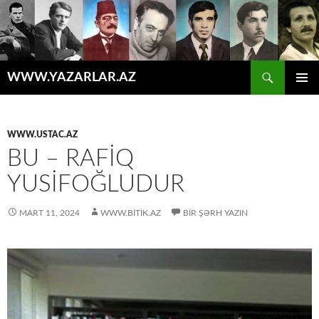
Axtar
WWW.YAZARLAR.AZ
MÜHTƏVIYYATA
ƏSAS
KEÇ
MENYU
WWW.USTAC.AZ
BU – RAFİQ
YUSİFOĞLUDUR
MART 11, 2024
WWW.BITIK.AZ
BIR ŞƏRH YAZIN