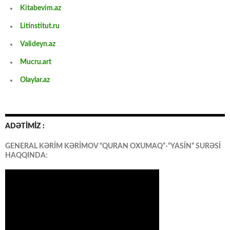
Kitabevim.az
Litinstitut.ru
Valideyn.az
Mucru.art
Olaylar.az
ADƏTİMİZ :
GENERAL KƏRİM KƏRİMOV “QURAN OXUMAQ”-“YASİN” SURƏSİ
HAQQINDA: