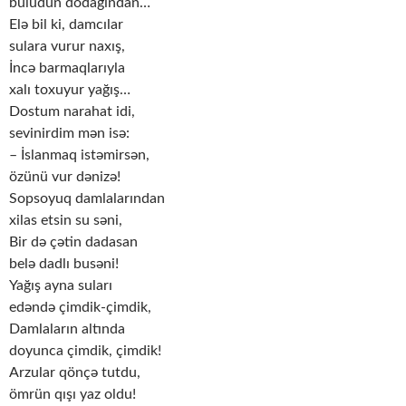
buludun dodağından…
Elə bil ki, damcılar
sulara vurur naxış,
İncə barmaqlarıyla
xalı toxuyur yağış…
Dostum narahat idi,
sevinirdim mən isə:
– İslanmaq istəmirsən,
özünü vur dənizə!
Sopsoyuq damlalarından
xilas etsin su səni,
Bir də çətin dadasan
belə dadlı busəni!
Yağış ayna suları
edəndə çimdik-çimdik,
Damlaların altında
doyunca çimdik, çimdik!
Arzular qönçə tutdu,
ömrün qışı yaz oldu!