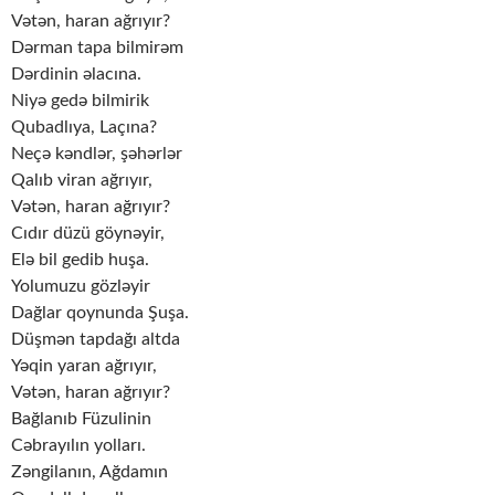
Vətən, haran ağrıyır?
Dərman tapa bilmirəm
Dərdinin əlacına.
Niyə gedə bilmirik
Qubadlıya, Laçına?
Neçə kəndlər, şəhərlər
Qalıb viran ağrıyır,
Vətən, haran ağrıyır?
Cıdır düzü göynəyir,
Elə bil gedib huşa.
Yolumuzu gözləyir
Dağlar qoynunda Şuşa.
Düşmən tapdağı altda
Yəqin yaran ağrıyır,
Vətən, haran ağrıyır?
Bağlanıb Füzulinin
Cəbrayılın yolları.
Zəngilanın, Ağdamın