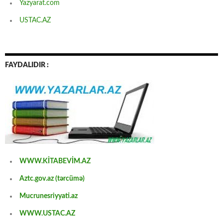
Yazyarat.com
USTAC.AZ
FAYDALIDIR :
WWW.KİTABEVİM.AZ
Aztc.gov.az (tərcümə)
Mucrunesriyyati.az
WWW.USTAC.AZ