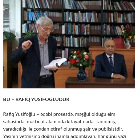
BU – RAFİQ YUSİFOĞLUDUR
Rafiq Yusifoğlu – ədəbi prosesdə, məşğul olduğu elm
sahəsində, mətbuat aləmində kifayət qədər tanınmış,
yaradıcılığı ilə çoxdan etiraf olunmuş şair və publisistdir.
Yaşının yetmişinə doğru inamla addımlayan, hər günü yazı