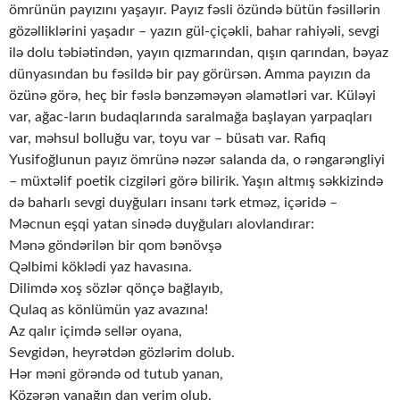
ömrünün payızını yaşayır. Payız fəsli özündə bütün fəsillərin
gözəlliklərini yaşadır – yazın gül-çiçəkli, bahar rahiyəli, sevgi
ilə dolu təbiətindən, yayın qızmarından, qışın qarından, bəyaz
dünyasından bu fəsildə bir pay görürsən. Amma payızın da
özünə görə, heç bir fəslə bənzəməyən əlamətləri var. Küləyi
var, ağac-ların budaqlarında saralmağa başlayan yarpaqları
var, məhsul bolluğu var, toyu var – büsatı var. Rafiq
Yusifoğlunun payız ömrünə nəzər salanda da, o rəngarəngliyi
– müxtəlif poetik cizgiləri görə bilirik. Yaşın altmış səkkizində
də baharlı sevgi duyğuları insanı tərk etməz, içəridə –
Məcnun eşqi yatan sinədə duyğuları alovlandırar:
Mənə göndərilən bir qom bənövşə
Qəlbimi köklədi yaz havasına.
Dilimdə xoş sözlər qönçə bağlayıb,
Qulaq as könlümün yaz avazına!
Az qalır içimdə sellər oyana,
Sevgidən, heyrətdən gözlərim dolub.
Hər məni görəndə od tutub yanan,
Közərən yanağın dan yerim olub.