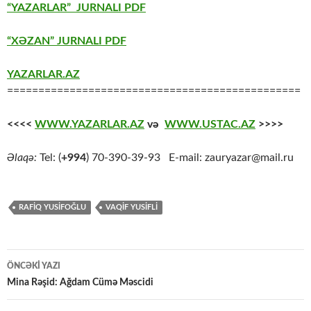
“YAZARLAR” JURNALI PDF
“XƏZAN” JURNALI PDF
YAZARLAR.AZ
===============================================
<<<<
WWW.YAZARLAR.AZ
və
WWW.USTAC.AZ
>>>>
Əlaqə:
Tel: (
+994
) 70-390-39-93 E-mail: zauryazar@mail.ru
RAFIQ YUSIFOĞLU
VAQİF YUSİFLİ
Yazılar
ÖNCƏKI YAZI
üzrə
Mina Rəşid: Ağdam Cümə Məscidi
naviqasiya