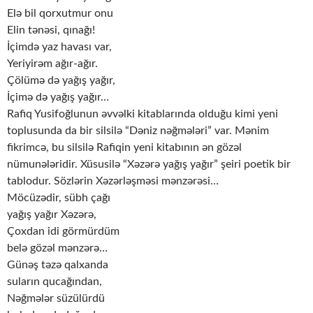
Elə bil qorxutmur onu
Elin tənəsi, qınağı!
İçimdə yaz havası var,
Yeriyirəm ağır-ağır.
Çölümə də yağış yağır,
İçimə də yağış yağır…
Rafiq Yusifoğlunun əvvəlki kitablarında olduğu kimi yeni
toplusunda da bir silsilə “Dəniz nəğmələri” var. Mənim
fikrimcə, bu silsilə Rafiqin yeni kitabının ən gözəl
nümunələridir. Xüsusilə “Xəzərə yağış yağır” şeiri poetik bir
tablodur. Sözlərin Xəzərləşməsi mənzərəsi…
Möcüzədir, sübh çağı
yağış yağır Xəzərə,
Çoxdan idi görmürdüm
belə gözəl mənzərə…
Günəş təzə qalxanda
suların qucağından,
Nəğmələr süzülürdü