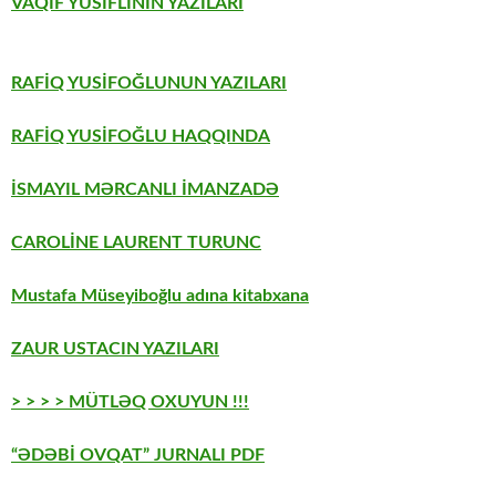
VAQİF YUSİFLİNİN YAZILARI
RAFİQ YUSİFOĞLUNUN YAZILARI
RAFİQ YUSİFOĞLU HAQQINDA
İSMAYIL MƏRCANLI İMANZADƏ
CAROLİNE LAURENT TURUNC
Mustafa Müseyiboğlu adına kitabxana
ZAUR USTACIN YAZILARI
> > > > MÜTLƏQ OXUYUN !!!
“ƏDƏBİ OVQAT” JURNALI PDF