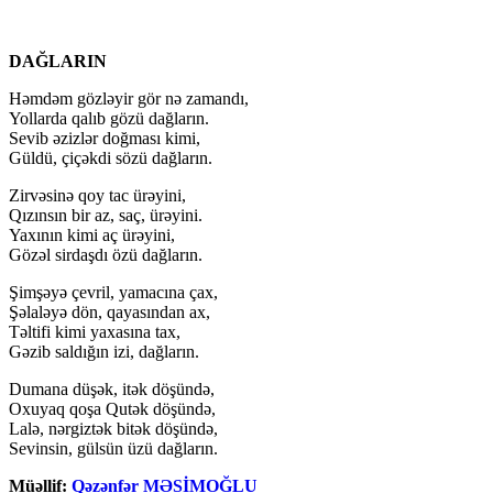
DAĞLARIN
Həmdəm gözləyir gör nə zamandı,
Yollarda qalıb gözü dağların.
Sevib əzizlər doğması kimi,
Güldü, çiçəkdi sözü dağların.
Zirvəsinə qoy tac ürəyini,
Qızınsın bir az, saç, ürəyini.
Yaxının kimi aç ürəyini,
Gözəl sirdaşdı özü dağların.
Şimşəyə çevril, yamacına çax,
Şəlaləyə dön, qayasından ax,
Təltifi kimi yaxasına tax,
Gəzib saldığın izi, dağların.
Dumana düşək, itək döşündə,
Oxuyaq qoşa Qutək döşündə,
Lalə, nərgiztək bitək döşündə,
Sevinsin, gülsün üzü dağların.
Müəllif:
Qəzənfər MƏSİMOĞLU