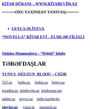
KİTAB DÜKANI – WWW.KİTABEVİM.AZ
======ONU YAXINDAN TANIYAQ======
LEYLA ƏLİYEVA
“NOVELLA” KİTAB EVİ – ELMLƏR FİLİALI
Südabə Məmmədova – “Debüt” kitabı
TƏRƏFDAŞLAR
YUNUS OĞUZUN BLOQU – CIĞIR
525.az
hafta.az
kultur.az
butov.az
tezadlar.az
kitabevim.az
kitabxana.net
adalet.az
goyce.az
radio-kardeche
olaylar.az
yazar.in
mustaqil.az