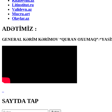
Kitabevim.az
Litinstitut.ru
Valideyn.az
Mucru.art
Olaylar.az
ADƏTİMİZ :
GENERAL KƏRİM KƏRİMOV “QURAN OXUMAQ”-“YASİN
SAYTDA TAP
Axtarış: