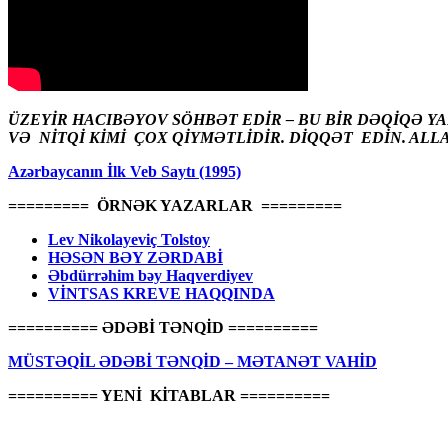
ÜZEYİR HACIBƏYOV SÖHBƏT EDİR – BU BİR DƏQİQƏ Y
VƏ NİTQİ KİMİ ÇOX QİYMƏTLİDİR. DİQQƏT EDİN. ALL
Azərbaycanın İlk Veb Saytı (1995)
========= ÖRNƏK YAZARLAR =========
Lev Nikolayeviç Tolstoy
HƏSƏN BƏY ZƏRDABİ
Əbdürrəhim bəy Haqverdiyev
VİNTSAS KREVE HAQQINDA
========== ƏDƏBİ TƏNQİD ==========
MÜSTƏQİL ƏDƏBİ TƏNQİD – MƏTANƏT VAHİD
========== YENİ KİTABLAR ==========