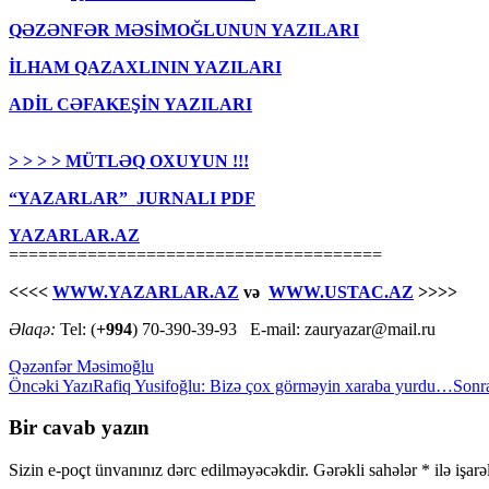
QƏZƏNFƏR MƏSİMOĞLUNUN YAZILARI
İLHAM QAZAXLININ YAZILARI
ADİL CƏFAKEŞİN YAZILARI
> > > > MÜTLƏQ OXUYUN !!!
“YAZARLAR” JURNALI PDF
YAZARLAR.AZ
======================================
<<<<
WWW.YAZARLAR.AZ
və
WWW.USTAC.AZ
>>>>
Əlaqə:
Tel: (
+994
) 70-390-39-93 E-mail: zauryazar@mail.ru
Qəzənfər Məsimoğlu
Yazılar
Öncəki Yazı
Rafiq Yusifoğlu: Bizə çox görməyin xaraba yurdu…
Sonr
üzrə
Bir cavab yazın
naviqasiya
Sizin e-poçt ünvanınız dərc edilməyəcəkdir.
Gərəkli sahələr
*
ilə işar