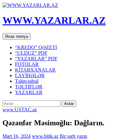
WWW.YAZARLAR.AZ
Axtar
Mühtəviyyata
Əsas menyu
keç
“KREDO” QƏZETİ
“ULDUZ” PDF
“YAZARLAR” PDF
FOTOLAR
KİTABXANALAR
LAYİHƏLƏR
Təlim-təhsil
TƏLTİFLƏR
YAZARLAR
Axtarış:
www.USTAC.az
Qəzənfər Məsimoğlu: Dağların.
Mart 16, 2024
www.bitik.az
Bir şərh yazın