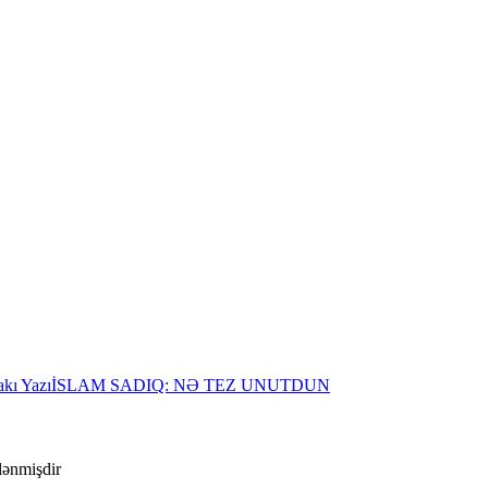
akı Yazı
İSLAM SADIQ: NƏ TEZ UNUTDUN
ələnmişdir