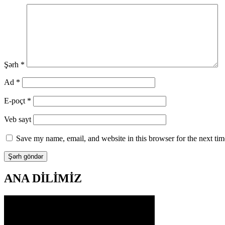
Şərh
*
Ad
*
E-poçt
*
Veb sayt
Save my name, email, and website in this browser for the next ti
ANA DİLİMİZ