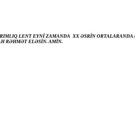
ARIMLIQ LENT EYNİ ZAMANDA XX ƏSRİN ORTALARANDA A
AH RƏHMƏT ELƏSİN. AMİN.