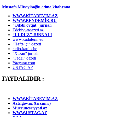
Mustafa Müseyiboğlu adına kitabxana
WWW.KİTABEVİM.AZ
WWW.BEYDEMİR.RU
“Ədəbi ovqat” jurnalı
Edebiyyatqazeti.az
“ULDUZ” JURNALI
www.xudaferin.eu
“Həftə içi” qəzeti
radio-kardeche
“Xəzan” jurnalı
“Fədai” qəzeti
Yazyarat.com
USTAC.AZ
FAYDALIDIR :
WWW.KİTABEVİM.AZ
Aztc.gov.az (tərcümə)
Mucrunesriyyati.az
WWW.USTAC.AZ