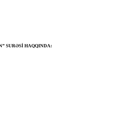
” SURƏSİ HAQQINDA: