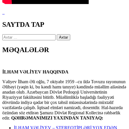
SAYTDA TAP
Axtarış:
MƏQALƏLƏR
İLHAM VƏLİYEV HAQQINDA
Vəliyev İlham Əli oğlu, 7 oktyabr 1959 –cu ildə Tovuzu rayonunun
Əlibəyi (yəqin ki, bu kəndi hamı tanıyır) kəndində müəllim ailəsində
anadan olub. Azərbaycan Dövlət Pedoqoji Universitetinin
Riyaziyyat fakültəsini bitirib. Müəllimliklə başladığı fəaliyyəti
dövründə indiyə qədər bir çox təhsil müəssisələrində müxtəlif
vəzifələrdə çalışıb. İqtisad elmləri namizədi, dosentdir. Hal-hazırda
özündən söz etdirən Şamaxı Dövlət Regional Kollecinə rəhbərlik
edir.
QƏHRƏMANIMIZI YAXINDAN TANIYAQ:
İLHAM VƏLİYEV – STEREOTİPLƏRİ YOX EDƏN