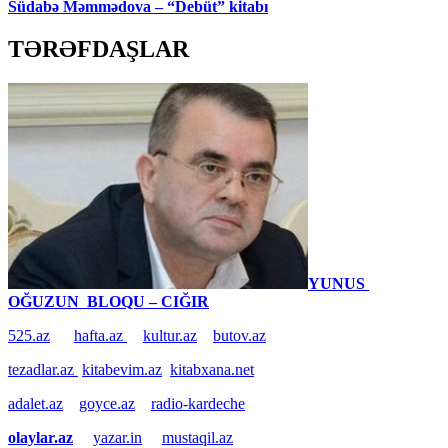
Südabə Məmmədova – “Debüt” kitabı
TƏRƏFDAŞLAR
YUNUS
OĞUZUN BLOQU – CIĞIR
525.az
hafta.az
kultur.az
butov.az
tezadlar.az
kitabevim.az
kitabxana.net
adalet.az
goyce.az
radio-kardeche
olaylar.az
yazar.in
mustaqil.az