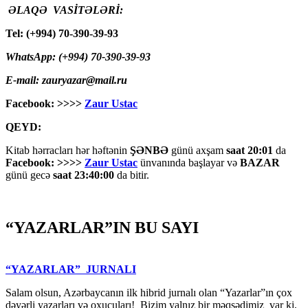
ƏLAQƏ VASİTƏLƏRİ:
Tel: (+994) 70-390-39-93
WhatsApp: (+994) 70-390-39-93
E-mail: zauryazar@mail.ru
Facebook: >>>>
Zaur Ustac
QEYD:
Kitab hərracları hər həftənin
ŞƏNBƏ
günü axşam
saat 20:01
da
Facebook: >>>>
Zaur Ustac
ünvanında başlayar və
BAZAR
günü gecə
saat 23:40:00
da bitir.
“YAZARLAR”IN BU SAYI
“YAZARLAR” JURNALI
Salam olsun, Azərbaycanın ilk hibrid jurnalı olan “Yazarlar”ın çox
dəyərli yazarları və oxucuları! Bizim yalnız bir məqsədimiz var ki,