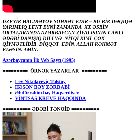
ÜZEYİR HACIBƏYOV SÖHBƏT EDİR – BU BİR DƏQİQƏ
YARIMLIQ LENT EYNİ ZAMANDA XX ƏSRİN
ORTALARANDA AZƏRBAYCAN ZİYALISININ CANLI
ƏDƏBİ DANIŞIQ DİLİ VƏ NİTQİ KİMİ ÇOX
QİYMƏTLİDİR. DİQQƏT EDİN. ALLAH RƏHMƏT
ELƏSİN. AMİN.
Azərbaycanın İlk Veb Saytı (1995)
========= ÖRNƏK YAZARLAR =========
Lev Nikolayeviç Tolstoy
HƏSƏN BƏY ZƏRDABİ
Əbdürrəhim bəy Haqverdiyev
VİNTSAS KREVE HAQQINDA
========== ƏDƏBİ TƏNQİD ==========