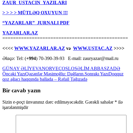
ZAUR USTACIN YAZILARI
> > > > MÜTLƏQ OXUYUN !!!
“YAZARLAR” JURNALI PDF
YAZARLAR.AZ
===============================================
<<<<
WWW.YAZARLAR.AZ
və
WWW.USTAC.AZ
>>>>
Əlaqə:
Tel: (
+994
) 70-390-39-93 E-mail: zauryazar@mail.ru
GÜNAY ƏLİYEVA
NORVEÇ
OSLO
SƏLİM ABBASZADƏ
Yazılar
Öncəki Yazı
Qəzənfər Məsimoğlu: Dağların.
Sonrakı Yazı
Dоqquz
qоz аğаcı hаqqındа bаllаda – Rəfail Tağızadə
üzrə
naviqasiya
Bir cavab yazın
Sizin e-poçt ünvanınız dərc edilməyəcəkdir.
Gərəkli sahələr
*
ilə
işarələnmişdir