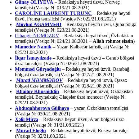
Günay ƏLİYEVA
– Redaksiya heyəti üzvü, Norveç
təmsilçisi (Vəsiqə N: 019/21.08.2021)
CAROLİNE LAURENT TURUNC
– Redaksiya heyəti
üzvü, Fransa təmsilçisi (Vəsiqə N: 022/21.08.2021)
Mövlud AĞAMMƏD
– Redaksiya heyəti üzvü, Quba bölgə
təmsilçisi (Vəsiqə N: 023/21.08.2021)
Cihangir NOMOZOV
– Redaksiya heyəti üzvü, Özbəkistan
təmsilçisi (Vəsiqə N: 024/21.08.2021 –
Allah rəhmət eləsin
)
Mamedov Namik
–
Yazar, Kəlbəcər təmsilçisi (Vəsiqə N:
025/21.08.2021)
İlqar İsmayılzadə
–
Redaksiya heyəti üzvü – Cənub bölgəsi
üzrə təmsilçisi (Vəsiqə N: 026/21.08.2021)
Məmməd Gürşadoğlu
–
Redaksiya heyəti üzvü, Qarabağ
bölgəsi üzrə təmsilçisi (Vəsiqə N: 027/21.08.2021)
Murad MƏMMƏDOV
–
Redaksiya heyəti üzvü, Qazax
bölgəsi üzrə təmsilçisi (Vəsiqə N: 028/21.08.2021)
Khaitov Khusniddin
– Redaksiya heyəti üzvü, Özbəkistan
təmsilçisi, Beynəlxalq Əlaqələr üzrə menecer (Vəsiqə N:
029/21.08.2021)
Abduqahhorova Gülhayo
– yazar, Özbəkistan təmsilçisi
(Vəsiqə N: 030/21.08.2021)
Xəlil Mirzə
– Redaksiya heyəti üzvü, Aran bölgəsi üzrə
təmsilçi (Vəsiqə N: 31/21.08.2021)
Murad Eloğlu
– Redaksiya heyəti üzvü, Rusiya təmsilçi
(Vəsiqə N: 32/21.08.2021