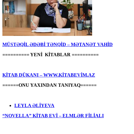
MÜSTƏQİL ƏDƏBİ TƏNQİD – MƏTANƏT VAHİD
========== YENİ KİTABLAR ==========
KİTAB DÜKANI – WWW.KİTABEVİM.AZ
======ONU YAXINDAN TANIYAQ======
LEYLA ƏLİYEVA
“NOVELLA” KİTAB EVİ – ELMLƏR FİLİALI