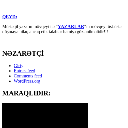
QEYD:
Müstəqil yazarın mövqeyi ilə “
YAZARLAR
“ın mövqeyi üst-üstə
düşməyə bilər, ancaq etik tələblər həmişə gözlənilməlidir!!!
NƏZARƏTÇİ
Giriş
Entries feed
Comments feed
WordPress.org
MARAQLIDIR: