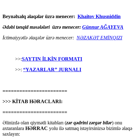
Beynəlxalq əlaqələr üzrə menecer:
Khaitov Khusniddin
Ədəbi tənqid məsələləri üzrə menecer:
Günnur AĞAYEVA
İctimaiyyətlə əlaqələr üzrə menecer:
NƏZAKƏT EMİNQIZI
>>:
SAYTIN İLKİN FORMATI
>>:
“YAZARLAR” JURNALI
=======================
>>> KİTAB HƏRACLARI:
=======================
Əlinizdə olan qiymətli kitabları (
zər qədrini zərgər bilər
) onu
axtaranlara
HƏRRAC
yolu ilə satmaq istəyirsinizsə bizimlə əlaqə
saxlayın: