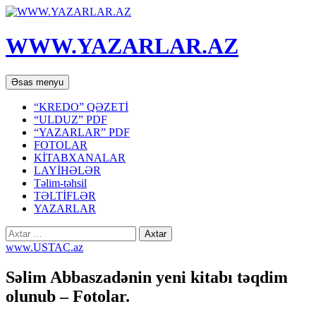
WWW.YAZARLAR.AZ
Axtar
Mühtəviyyata
Əsas menyu
keç
“KREDO” QƏZETİ
“ULDUZ” PDF
“YAZARLAR” PDF
FOTOLAR
KİTABXANALAR
LAYİHƏLƏR
Təlim-təhsil
TƏLTİFLƏR
YAZARLAR
Axtarış:
www.USTAC.az
Səlim Abbaszadənin yeni kitabı təqdim
olunub – Fotolar.