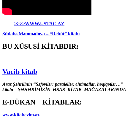
>>>>WWW.USTAC.AZ
Südabə Məmmədova – “Debüt” kitabı
BU XÜSUSİ KİTABDIR:
Vacib kitab
Araz Şəhrilinin “Səfəvilər: paralellər, ehtimallar, həqiqətlər…”
kitabı – ŞƏHƏRİMİZİN ƏSAS KİTAB MAĞAZALARINDA
E-DÜKAN – KİTABLAR:
www.kitabevim.az