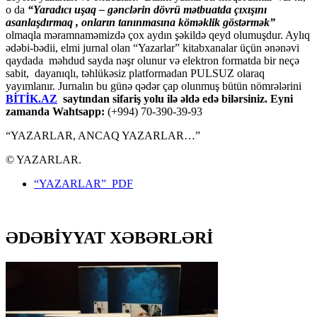
o da
“
Yaradıcı uşaq – gәnclәrin dövrü mәtbuatda çıxışını
asanlaşdırmaq , onların tanınmasına kömәklik göstәrmәk”
olmaqla məramnaməmizdə çox aydın şəkildə qeyd olumuşdur. Aylıq
ədəbi-bədii, elmi jurnal olan “Yazarlar” kitabxanalar üçün ənənəvi
qaydada məhdud sayda nəşr olunur və elektron formatda bir neçə
sabit, dayanıqlı, təhlükəsiz platformadan PULSUZ olaraq
yayımlanır. Jurnalın bu günə qədər çap olunmuş bütün nömrələrini
BİTİK.AZ
saytından sifariş yolu ilə əldə edə bilərsiniz. Eyni
zamanda Wahtsapp:
(+994) 70-390-39-93
“YAZARLAR, ANCAQ YAZARLAR…”
© YAZARLAR.
“YAZARLAR” PDF
ƏDƏBİYYAT XƏBƏRLƏRİ