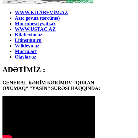
WWW.KİTABEVİM.AZ
Aztc.gov.az (tərcümə)
Mucrunesriyyati.az
WWW.USTAC.AZ
Kitabevim.az
Litinstitut.ru
Valideyn.az
Mucru.art
Olaylar.az
ADƏTİMİZ :
GENERAL KƏRİM KƏRİMOV “QURAN
OXUMAQ”-“YASİN” SURƏSİ HAQQINDA: