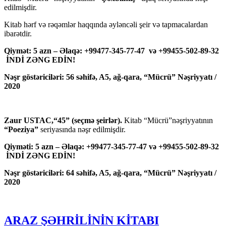
edilmişdir.
Kitab hərf və rəqəmlər haqqında əyləncəli şeir və tapmacalardan
ibarətdir.
Qiymət: 5 azn – Əlaqə: +99477-345-77-47 və +99455-502-89-32
İNDİ ZƏNG EDİN!
Nəşr göstəriciləri: 56 səhifə, A5, ağ-qara, “Mücrü” Nəşriyyatı /
2020
Zaur USTAC,“45” (seçmə şeirlər).
Kitab “Mücrü”nəşriyyatının
“Poeziya”
seriyasında nəşr edilmişdir.
Qiyməti: 5 azn – Əlaqə: +99477-345-77-47 və +99455-502-89-32
İNDİ ZƏNG EDİN!
Nəşr göstəriciləri: 64 səhifə, A5, ağ-qara, “Mücrü” Nəşriyyatı /
2020
ARAZ ŞƏHRİLİNİN KİTABI