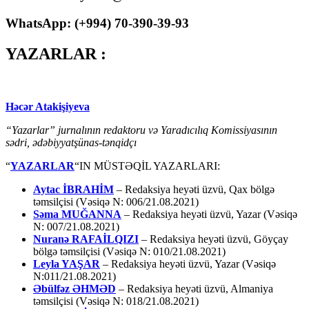
WhatsApp: (
+994
) 70-390-39-93
YAZARLAR :
Həcər Atakişiyeva
“Yazarlar” jurnalının redaktoru və Yaradıcılıq Komissiyasının
sədri, ədəbiyyatşünas-tənqidçı
“
YAZARLAR
“IN MÜSTƏQİL YAZARLARI:
Aytac İBRAHİM
– Redaksiya heyəti üzvü, Qax bölgə
təmsilçisi (Vəsiqə N: 006/21.08.2021)
Səma MUĞANNA
– Redaksiya heyəti üzvü, Yazar (Vəsiqə
N: 007/21.08.2021)
Nuranə RAFAİLQIZI
– Redaksiya heyəti üzvü, Göyçay
bölgə təmsilçisi (Vəsiqə N: 010/21.08.2021)
Leyla YAŞAR
– Redaksiya heyəti üzvü, Yazar (Vəsiqə
N:011/21.08.2021)
Əbülfəz ƏHMƏD
– Redaksiya heyəti üzvü, Almaniya
təmsilçisi (Vəsiqə N: 018/21.08.2021)