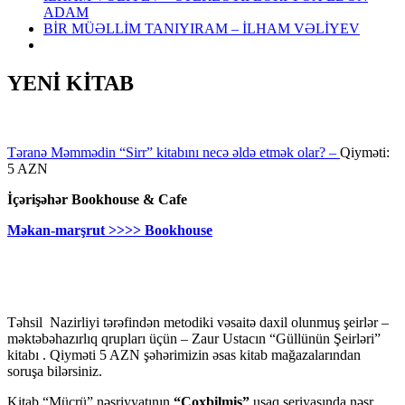
ADAM
BİR MÜƏLLİM TANIYIRAM – İLHAM VƏLİYEV
YENİ KİTAB
Təranə Məmmədin “Sirr” kitabını necə əldə etmək olar? –
Qiyməti:
5 AZN
İçərişəhər Bookhouse & Cafe
Məkan-marşrut >>>> Bookhouse
Təhsil Nazirliyi tərəfindən metodiki vəsaitə daxil olunmuş şeirlər –
məktəbəhazırlıq qrupları üçün – Zaur Ustacın “Güllünün Şeirləri”
kitabı . Qiyməti 5 AZN şəhərimizin əsas kitab mağazalarından
soruşa bilərsiniz.
Kitab “Mücrü” nəşriyyatının
“Çoxbilmiş”
uşaq seriyasında nəşr