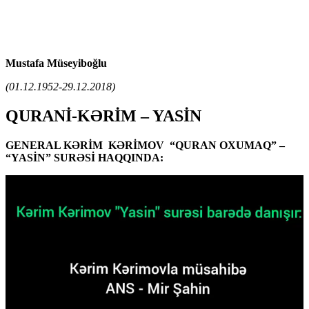
Mustafa Müseyiboğlu
(01.12.1952-29.12.2018)
QURANİ-KƏRİM – YASİN
GENERAL KƏRİM KƏRİMOV “QURAN OXUMAQ” –
“YASİN” SURƏSİ HAQQINDA: