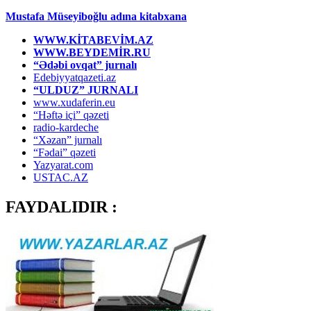
Mustafa Müseyiboğlu adına kitabxana
WWW.KİTABEVİM.AZ
WWW.BEYDEMİR.RU
“Ədəbi ovqat” jurnalı
Edebiyyatqazeti.az
“ULDUZ” JURNALI
www.xudaferin.eu
“Həftə içi” qəzeti
radio-kardeche
“Xəzan” jurnalı
“Fədai” qəzeti
Yazyarat.com
USTAC.AZ
FAYDALIDIR :