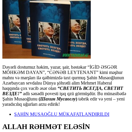
Dəyərli dostumuz həkim, yazar, şair, bəstəkar “İGİD ƏSGƏR
MÖHKƏM DAYAN”, “CƏNƏB LEYTENANT” kimi məşhur
mahnı və marşları ilə qəlbimizdə taxt qurmuş Şahin Musaoğlunun
Azərbaycan sevdalısı Dünya şöhrətli alim Mehmet Haberal
haqqında çox vacib əsər olan
“СВЕТИТЬ ВСЕГДА, СВЕТИТ
ВЕЗДЕ!”
adlı sənədli povesti işıq qzü görmüşdür. Bu münasibətlə
Şahin Musaoğlunu
(
Шахин Мусаоглу
)
təbrik edir və yeni – yeni
yaradıcılıq uğurları arzu edirik!
ŞAHİN MUSAOĞLU MÜKAFATLANDIRILDI
ALLAH RƏHMƏT ELƏSİN