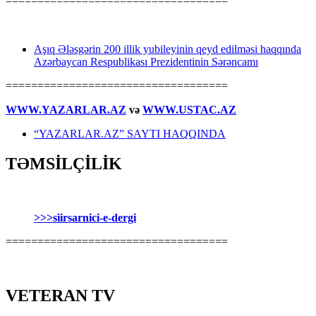
===================================
Aşıq Ələsgərin 200 illik yubileyinin qeyd edilməsi haqqında
Azərbaycan Respublikası Prezidentinin Sərəncamı
===================================
WWW.YAZARLAR.AZ
və
WWW.USTAC.AZ
“YAZARLAR.AZ” SAYTI HAQQINDA
TƏMSİLÇİLİK
>>>siirsarnici-e-dergi
===================================
VETERAN TV