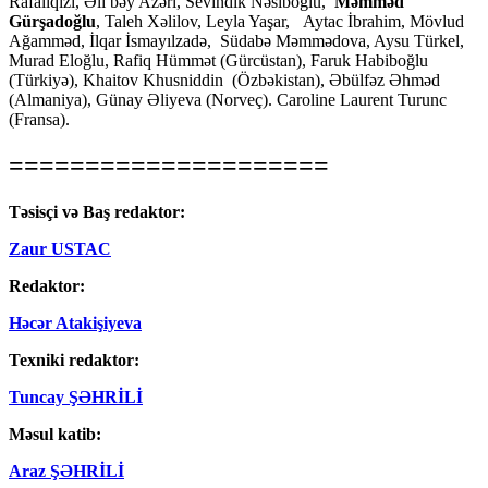
Rafailqızı, Əli bəy Azəri, Sevindik Nəsiboğlu,
Məmməd
Gürşadoğlu
, Taleh Xəlilov, Leyla Yaşar, Aytac İbrahim, Mövlud
Ağamməd, İlqar İsmayılzadə, Südabə Məmmədova, Aysu Türkel,
Murad Eloğlu, Rafiq Hümmət (Gürcüstan), Faruk Habiboğlu
(Türkiyə), Khaitov Khusniddin (Özbəkistan), Əbülfəz Əhməd
(Almaniya), Günay Əliyeva (Norveç). Caroline Laurent Turunc
(Fransa).
=====================
Təsisçi və Baş redaktor:
Zaur USTAC
Redaktor:
Həcər Atakişiyeva
Texniki redaktor:
Tuncay ŞƏHRİLİ
Məsul katib:
Araz ŞƏHRİLİ