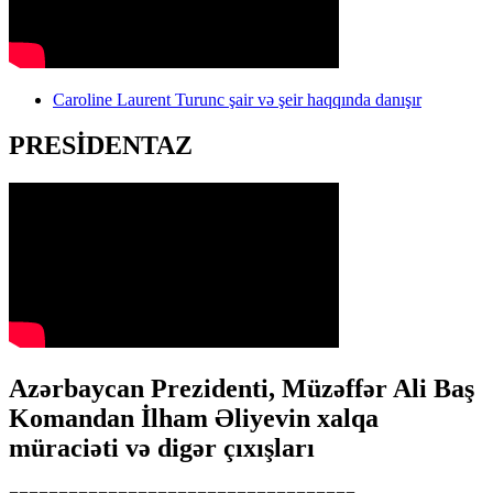
Caroline Laurent Turunc şair və şeir haqqında danışır
PRESİDENTAZ
Azərbaycan Prezidenti, Müzəffər Ali Baş
Komandan İlham Əliyevin xalqa
müraciəti və digər çıxışları