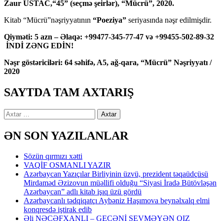
Zaur USTAC,“45” (seçmə şeirlər), “Mücrü”, 2020.
Kitab “Mücrü”nəşriyyatının
“Poeziya”
seriyasında nəşr edilmişdir.
Qiyməti: 5 azn – Əlaqə: +99477-345-77-47 və +99455-502-89-32
İNDİ ZƏNG EDİN!
Nəşr göstəriciləri: 64 səhifə, A5, ağ-qara, “Mücrü” Nəşriyyatı /
2020
SAYTDA TAM AXTARIŞ
Axtarış:
ƏN SON YAZILANLAR
Sözün qırmızı xətti
VAQİF OSMANLI YAZIR
Azərbaycan Yazıçılar Birliyinin üzvü, prezident təqaüdçüsü
Mirdaməd Əzizovun müəllifi olduğu “Siyasi İradə Bütövləşən
Azərbaycan” adlı kitab işıq üzü gördü
Azərbaycanlı tədqiqatçı Aybəniz Haşımova beynəlxalq elmi
konqresdə iştirak edib
Əli NƏCƏFXANLI – GECƏNİ SEVMƏYƏN QIZ