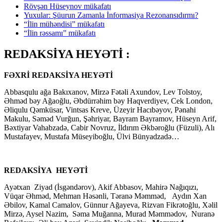
Rövşən Hüseynov mükafatı
Yuxular: Şüurun Zamanla İnformasiya Rezonansıdırmı?
“İlin mühəndisi” mükafatı
“İlin rəssamı” mükafatı
REDAKSİYA HEYƏTİ :
FƏXRİ REDAKSİYA HEYƏTİ
Abbasqulu ağa Bakıxanov, Mirzə Fətəli Axundov, Lev Tolstoy,
Əhməd bəy Ağaoğlu, Əbdürrəhim bəy Haqverdiyev, Cek London,
Əliqulu Qəmküsar, Vintsas Kreve, Üzeyir Hacıbəyov, Pənahi
Makulu, Səməd Vurğun, Şəhriyar, Bayram Bayramov, Hüseyn Arif,
Bəxtiyar Vahabzadə, Cabir Novruz, İldırım Əkbəroğlu (Füzuli), Alı
Mustafayev, Mustafa Müseyiboğlu, Ülvi Bünyadzadə…
REDAKSİYA HEYƏTİ
Ayətxan Ziyad (İsgəndərov), Akif Abbasov, Mahirə Nağıqızı,
Vüqar Əhməd, Mehman Həsənli, Təranə Məmməd, Aydın Xan
Əbilov, Kamal Camalov, Günnur Ağayeva, Rizvan Fikrətoğlu, Xəlil
Mirzə, Aysel Nazim, Səma Muğanna, Murad Məmmədov, Nuranə