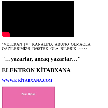
“VETERAN TV” KANALINA ABUNƏ OLMAQLA
QAZİLƏRIMİZƏ DƏSTƏK OLA BİLƏRİK: >>>>
"…yazarlar, ancaq yazarlar…"
ELEKTRON KİTABXANA
WWW.E-KİTABXANA.COM