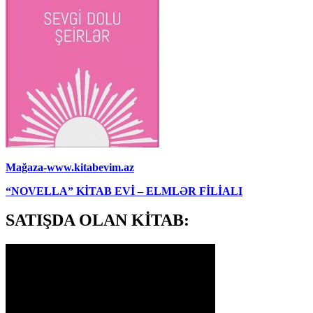
Mağaza-www.kitabevim.az
“NOVELLA” KİTAB EVİ – ELMLƏR FİLİALI
SATIŞDA OLAN KİTAB: