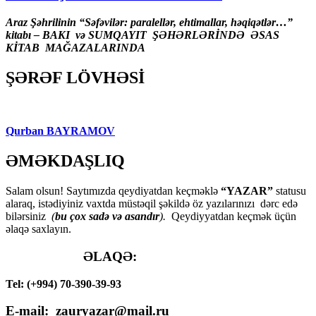
Araz Şəhrilinin “Səfəvilər: paralellər, ehtimallar, həqiqətlər…”
kitabı – BAKI və SUMQAYIT ŞƏHƏRLƏRİNDƏ ƏSAS
KİTAB MAĞAZALARINDA
ŞƏRƏF LÖVHƏSİ
Qurban BAYRAMOV
ƏMƏKDAŞLIQ
Salam olsun! Saytımızda qeydiyatdan keçməklə
“YAZAR”
statusu
alaraq, istədiyiniz vaxtda müstəqil şəkildə öz yazılarınızı dərc edə
bilərsiniz
(
bu çox sadə və asandır
).
Qeydiyyatdan keçmək üçün
əlaqə saxlayın.
ƏLAQƏ:
Tel: (+994) 70-390-39-93
E-mail: zauryazar@mail.ru