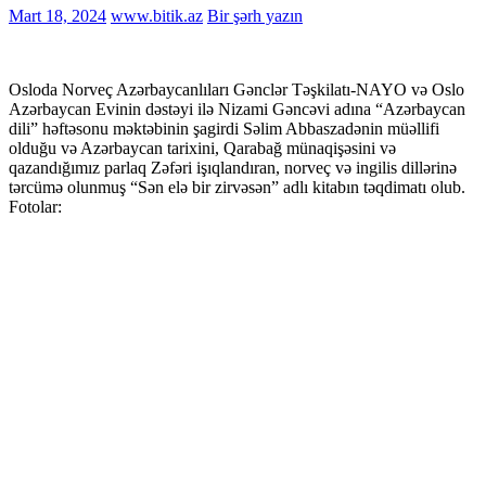
Mart 18, 2024
www.bitik.az
Bir şərh yazın
Osloda Norveç Azərbaycanlıları Gənclər Təşkilatı-NAYO və Oslo
Azərbaycan Evinin dəstəyi ilə Nizami Gəncəvi adına “Azərbaycan
dili” həftəsonu məktəbinin şagirdi Səlim Abbaszadənin müəllifi
olduğu və Azərbaycan tarixini, Qarabağ münaqişəsini və
qazandığımız parlaq Zəfəri işıqlandıran, norveç və ingilis dillərinə
tərcümə olunmuş “Sən elə bir zirvəsən” adlı kitabın təqdimatı olub.
Fotolar: