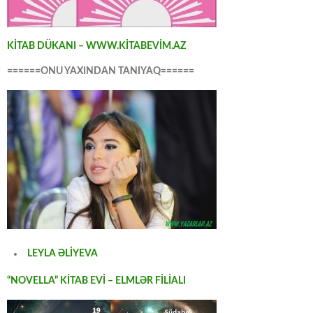
KİTAB DÜKANI – WWW.KİTABEVİM.AZ
======ONU YAXINDAN TANIYAQ======
LEYLA ƏLİYEVA
“NOVELLA” KİTAB EVİ – ELMLƏR FİLİALI