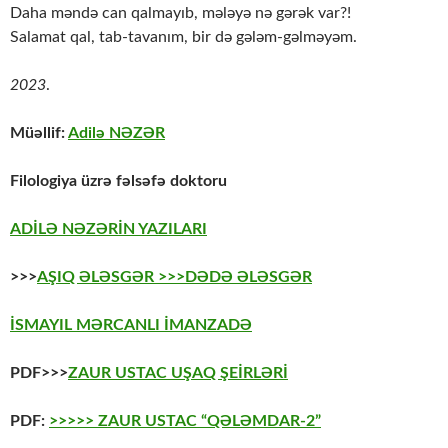
Daha məndə can qalmayıb, mələyə nə gərək var?!
Salamat qal, tab-tavanım, bir də gələm-gəlməyəm.
2023
.
Müəllif:
Adilə NƏZƏR
Filologiya üzrə fəlsəfə doktoru
ADİLƏ NƏZƏRİN YAZILARI
>>>
AŞIQ ƏLƏSGƏR
>>>DƏDƏ ƏLƏSGƏR
İSMAYIL MƏRCANLI İMANZADƏ
PDF>>>
ZAUR USTAC UŞAQ ŞEİRLƏRİ
PDF:
>>>>> ZAUR USTAC “QƏLƏMDAR-2”