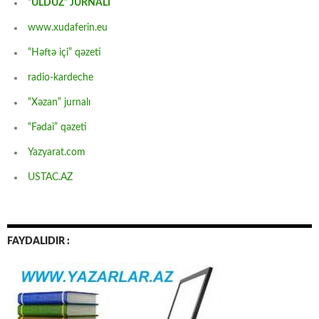
“ULDUZ” JURNALI
www.xudaferin.eu
“Həftə içi” qəzeti
radio-kardeche
“Xəzan” jurnalı
“Fədai” qəzeti
Yazyarat.com
USTAC.AZ
FAYDALIDIR :