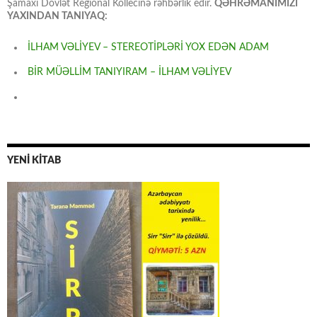
Şamaxı Dövlət Regional Kollecinə rəhbərlik edir.
QƏHRƏMANIMIZI
YAXINDAN TANIYAQ:
İLHAM VƏLİYEV – STEREOTİPLƏRİ YOX EDƏN ADAM
BİR MÜƏLLİM TANIYIRAM – İLHAM VƏLİYEV
YENİ KİTAB