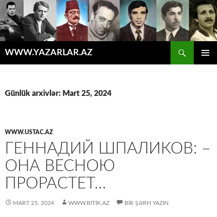
Axtar
WWW.YAZARLAR.AZ
MÜHTƏVIYYATA
ƏSAS
KEÇ
MENYU
Günlük arxivlər: Mart 25, 2024
WWW.USTAC.AZ
ГЕННАДИЙ ШПАЛИКОВ: –
ОНА ВЕСНОЮ
ПРОРАСТЕТ…
MART 25, 2024
WWW.BITIK.AZ
BIR ŞƏRH YAZIN