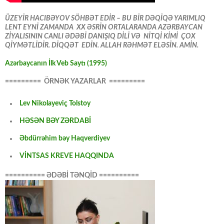
ÜZEYİR HACIBƏYOV SÖHBƏT EDİR – BU BİR DƏQİQƏ YARIMLIQ
LENT EYNİ ZAMANDA XX ƏSRİN ORTALARANDA AZƏRBAYCAN
ZİYALISININ CANLI ƏDƏBİ DANIŞIQ DİLİ VƏ NİTQİ KİMİ ÇOX
QİYMƏTLİDİR. DİQQƏT EDİN. ALLAH RƏHMƏT ELƏSİN. AMİN.
Azərbaycanın İlk Veb Saytı (1995)
========= ÖRNƏK YAZARLAR =========
Lev Nikolayeviç Tolstoy
HƏSƏN BƏY ZƏRDABİ
Əbdürrəhim bəy Haqverdiyev
VİNTSAS KREVE HAQQINDA
========== ƏDƏBİ TƏNQİD ==========