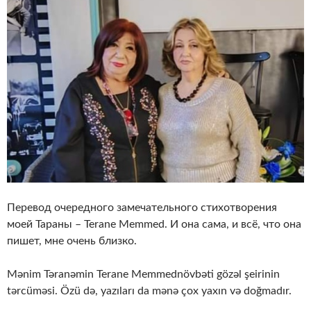
Перевод очередного замечательного стихотворения
моей Тараны – Terane Memmed. И она сама, и всё, что она
пишет, мне очень близко.
Mənim Təranəmin Terane Memmednövbəti gözəl şeirinin
tərcüməsi. Özü də, yazıları da mənə çox yaxın və doğmadır.