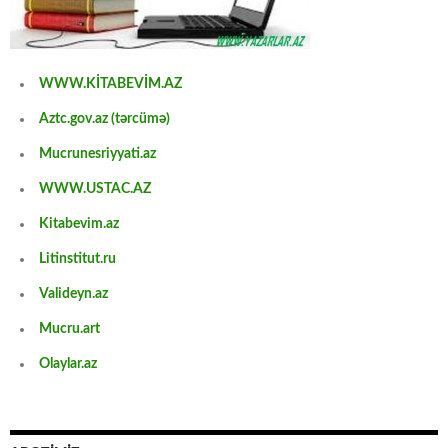
WWW.KİTABEVİM.AZ
Aztc.gov.az (tərcümə)
Mucrunesriyyati.az
WWW.USTAC.AZ
Kitabevim.az
Litinstitut.ru
Valideyn.az
Mucru.art
Olaylar.az