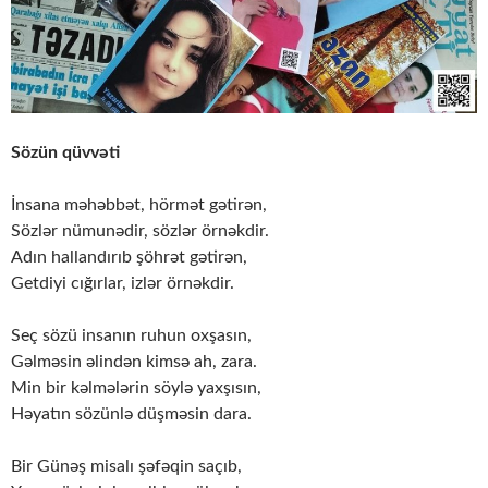
Sözün qüvvəti
İnsana məhəbbət, hörmət gətirən,
Sözlər nümunədir, sözlər örnəkdir.
Adın hallandırıb şöhrət gətirən,
Getdiyi cığırlar, izlər örnəkdir.
Seç sözü insanın ruhun oxşasın,
Gəlməsin əlindən kimsə ah, zara.
Min bir kəlmələrin söylə yaxşısın,
Həyatın sözünlə düşməsin dara.
Bir Günəş misalı şəfəqin saçıb,