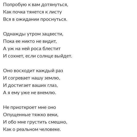
Попробую к вам дотянуться,
Как почка тянется к листу
Вся в ожидании проснуться.
Однажды утром зацвести,
Пока ее никто не видит,
А уж на ней роса блестит
И сохнет, если солнце выйдет.
Оно восходит каждый раз
И согревает нашу землю,
И достигает ваших глаз,
А я ему уже не внемлю.
Не приоткроет мне оно
Опущенные тяжко веки,
И обо мне грустить смешно,
Как о реальном человеке.