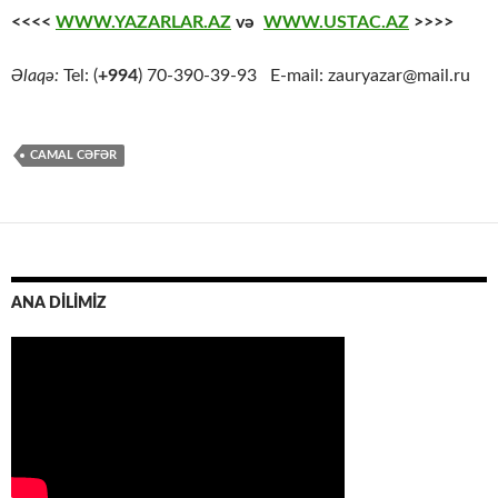
<<<<
WWW.YAZARLAR.AZ
və
WWW.USTAC.AZ
>>>>
Əlaqə:
Tel: (
+994
) 70-390-39-93 E-mail: zauryazar@mail.ru
CAMAL CƏFƏR
ANA DİLİMİZ