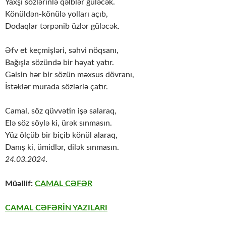
Yaxşı sözlərinlə qəlblər güləcək.
Könüldən-könülə yolları açıb,
Dodaqlar tərpənib üzlər güləcək.
Əfv et keçmişləri, səhvi nöqsanı,
Bağışla sözündə bir həyat yatır.
Gəlsin hər bir sözün məxsus dövranı,
İstəklər murada sözlərlə çatır.
Camal, söz qüvvətin işə salaraq,
Elə söz söylə ki, ürək sınmasın.
Yüz ölçüb bir biçib könül alaraq,
Danış ki, ümidlər, dilək sınmasın.
24.03.2024
.
Müəllif:
CAMAL CƏFƏR
CAMAL CƏFƏRİN YAZILARI