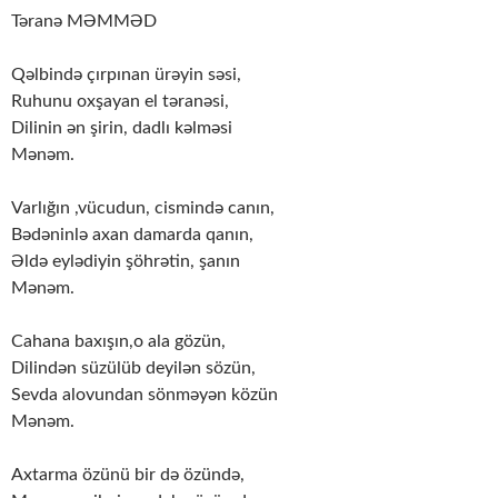
Təranə MƏMMƏD
Qəlbində çırpınan ürəyin səsi,
Ruhunu oxşayan el təranəsi,
Dilinin ən şirin, dadlı kəlməsi
Mənəm.
Varlığın ,vücudun, cismində canın,
Bədəninlə axan damarda qanın,
Əldə eylədiyin şöhrətin, şanın
Mənəm.
Cahana baxışın,o ala gözün,
Dilindən süzülüb deyilən sözün,
Sevda alovundan sönməyən közün
Mənəm.
Axtarma özünü bir də özündə,