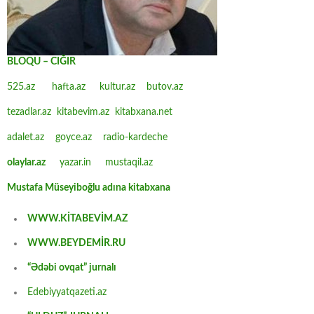
BLOQU – CIĞIR
525.az
hafta.az
kultur.az
butov.az
tezadlar.az
kitabevim.az
kitabxana.net
adalet.az
goyce.az
radio-kardeche
olaylar.az
yazar.in
mustaqil.az
Mustafa Müseyiboğlu adına kitabxana
WWW.KİTABEVİM.AZ
WWW.BEYDEMİR.RU
“Ədəbi ovqat” jurnalı
Edebiyyatqazeti.az