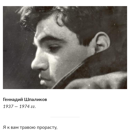
Геннадий Шпаликов
1937 — 1974 гг.
Я к вам травою прорасту,