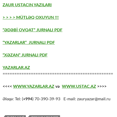
ZAUR USTACIN YAZILARI
> > > > MÜTLƏQ OXUYUN !!!
“ƏDƏBİ OVQAT” JURNALI PDF
“YAZARLAR” JURNALI PDF
“XƏZAN” JURNALI PDF
YAZARLAR.AZ
===============================================
<<<<
WWW.YAZARLAR.AZ
və
WWW.USTAC.AZ
>>>>
Əlaqə:
Tel: (
+994
) 70-390-39-93 E-mail: zauryazar@mail.ru