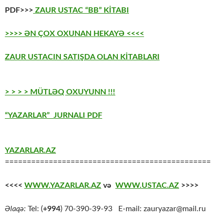
PDF>>>
ZAUR USTAC “BB” KİTABI
>>>> ƏN ÇOX OXUNAN HEKAYƏ <<<<
ZAUR USTACIN SATIŞDA OLAN KİTABLARI
> > > > MÜTLƏQ OXUYUNN !!!
“YAZARLAR” JURNALI PDF
YAZARLAR.AZ
===============================================
<<<<
WWW.YAZARLAR.AZ
və
WWW.USTAC.AZ
>>>>
Əlaqə:
Tel: (
+994
) 70-390-39-93 E-mail: zauryazar@mail.ru