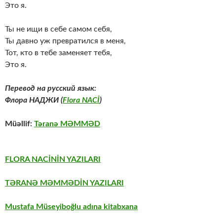
Это я.
Ты не ищи в себе самом себя,
Ты давно уж превратился в меня,
Тот, кто в тебе заменяет тебя,
Это я.
Перевод на русский язык:
Флора НАДЖИ
(
Flora NACİ
)
Müəllif:
Təranə MƏMMƏD
FLORA NACİNİN YAZILARI
TƏRANƏ MƏMMƏDİN YAZILARI
Mustafa Müseyiboğlu adına kitabxana