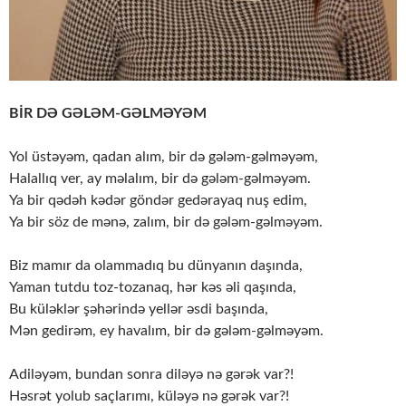
BİR DƏ GƏLƏM-GƏLMƏYƏM
Yol üstəyəm, qadan alım, bir də gələm-gəlməyəm,
Halallıq ver, ay məlalım, bir də gələm-gəlməyəm.
Ya bir qədəh kədər göndər gedərayaq nuş edim,
Ya bir söz de mənə, zalım, bir də gələm-gəlməyəm.
Biz mamır da olammadıq bu dünyanın daşında,
Yaman tutdu toz-tozanaq, hər kəs əli qaşında,
Bu küləklər şəhərində yellər əsdi başında,
Mən gedirəm, ey havalım, bir də gələm-gəlməyəm.
Adiləyəm, bundan sonra diləyə nə gərək var?!
Həsrət yolub saçlarımı, küləyə nə gərək var?!