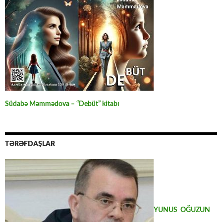
Südabə Məmmədova – “Debüt” kitabı
TƏRƏFDAŞLAR
YUNUS OĞUZUN