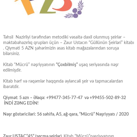
Təhsil Nazirliyi tərəfindən metodiki vəsaitə daxil olunmuş şeirlər –
məktəbəhazırlıq qrupları üçün – Zaur Ustacın “Güllünün Şeirləri” kitabı
. Qiyməti 5 AZN şəhərimizin əsas kitab mağazalarından soruşa
bilərsiniz.
Kitab “Mücrü” nəşriyyatının
“Çoxbilmiş”
uşaq seriyasında nəşr
edilmişdir.
Kitab hərf və rəqəmlər haqqında əyləncəli şeir və tapmacalardan
ibarətdir.
Qiymət: 5 azn – Əlaqə: +99477-345-77-47 və +99455-502-89-32
İNDİ ZƏNG EDİN!
Nəşr göstəriciləri: 56 səhifə, A5, ağ-qara, “Mücrü” Nəşriyyatı / 2020
Zaur USTAC,“45” (seçmə şeirlər).
Kitab “Mücrü”nəşriyyatının