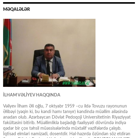
MƏQALƏLƏR
İLHAM VƏLİYEV HAQQINDA
Vəliyev İlham Əli oğlu, 7 oktyabr 1959 –cu ildə Tovuzu rayonunun
Əlibəyi (yəqin ki, bu kəndi hamı tanıyır) kəndində müəllim ailəsində
anadan olub. Azərbaycan Dövlət Pedoqoji Universitetinin Riyaziyyat
fakültəsini bitirib. Müəllimliklə başladığı fəaliyyəti dövründə indiyə
qədər bir çox təhsil müəssisələrində müxtəlif vəzifələrdə çalışıb.
İqtisad elmləri namizədi, dosentdir. Hal-hazırda özündən söz etdirən