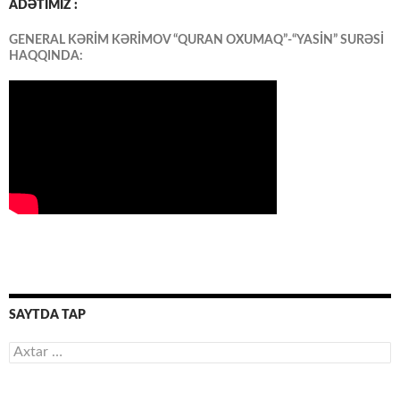
ADƏTİMİZ :
GENERAL KƏRİM KƏRİMOV “QURAN OXUMAQ”-“YASİN” SURƏSİ
HAQQINDA:
SAYTDA TAP
Axtarış: