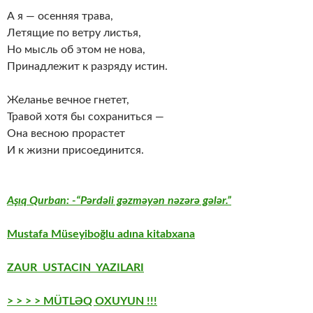
А я — осенняя трава,
Летящие по ветру листья,
Но мысль об этом не нова,
Принадлежит к разряду истин.
Желанье вечное гнетет,
Травой хотя бы сохраниться —
Она весною прорастет
И к жизни присоединится.
Aşıq Qurban: -“Pərdəli gəzməyən nəzərə gələr.”
Mustafa Müseyiboğlu adına kitabxana
ZAUR USTACIN YAZILARI
> > > > MÜTLƏQ OXUYUN !!!