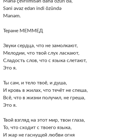
Mənə çevrilmisən daha özün də,
Səni əvəz edən indi özündə
Mənəm.
Теране МЕММЕД
Звуки сердца, что не замолкают,
Мелодии, что твой слух ласкают,
Сладость слов, что с языка слетают,
Это я.
Ты сам, и тело твоё, и душа,
И кровь в жилах, что течёт не спеша,
Всё, что в жизни получил, не греша,
Это я.
Твой взгляд на этот мир, твои глаза,
То, что сходит с твоего языка,
И жар не гаснущей любви огня