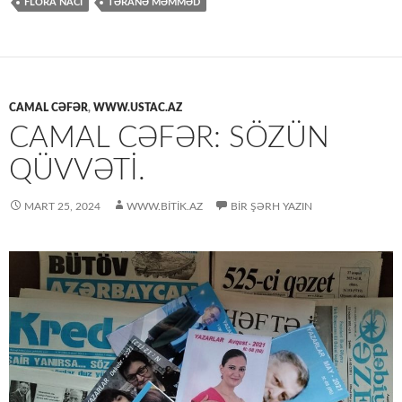
FLORA NACİ
TƏRANƏ MƏMMƏD
CAMAL CƏFƏR
,
WWW.USTAC.AZ
CAMAL CƏFƏR: SÖZÜN
QÜVVƏTI.
MART 25, 2024
WWW.BITIK.AZ
BIR ŞƏRH YAZIN