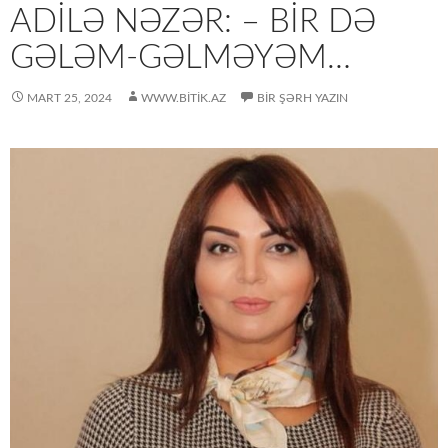
ADILƏ NƏZƏR: – BİR DƏ
GƏLƏM-GƏLMƏYƏM…
MART 25, 2024
WWW.BITIK.AZ
BIR ŞƏRH YAZIN