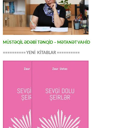
MÜSTƏQİL ƏDƏBİ TƏNQİD – MƏTANƏT VAHİD
========== YENİ KİTABLAR ==========