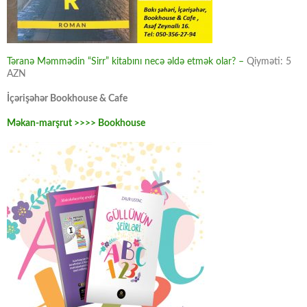
Təranə Məmmədin “Sirr” kitabını necə əldə etmək olar? –
Qiyməti: 5
AZN
İçərişəhər Bookhouse & Cafe
Məkan-marşrut >>>> Bookhouse