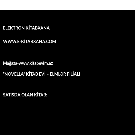
ELEKTRON KİTABXANA
WWW.E-KİTABXANA.COM
Mağaza-www.kitabevim.az
“NOVELLA” KİTAB EVİ – ELMLƏR FİLİALI
SATIŞDA OLAN KİTAB: