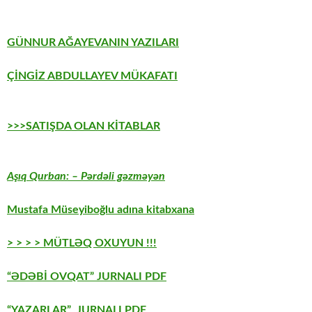
GÜNNUR AĞAYEVANIN YAZILARI
ÇİNGİZ ABDULLAYEV MÜKAFATI
>>>SATIŞDA OLAN KİTABLAR
Aşıq Qurban: – Pərdəli gəzməyən
Mustafa Müseyiboğlu adına kitabxana
> > > > MÜTLƏQ OXUYUN !!!
“ƏDƏBİ OVQAT” JURNALI PDF
“YAZARLAR” JURNALI PDF