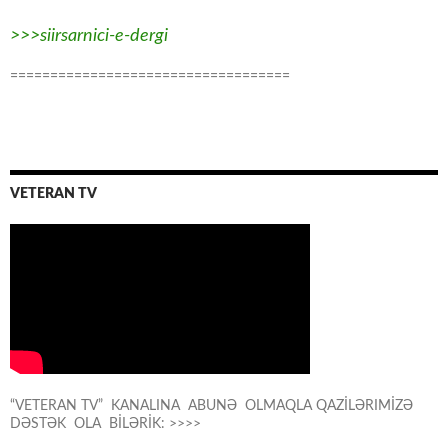
>>>siirsarnici-e-dergi
===================================
VETERAN TV
“VETERAN TV” KANALINA ABUNƏ OLMAQLA QAZİLƏRIMİZƏ
DƏSTƏK OLA BİLƏRİK: >>>>