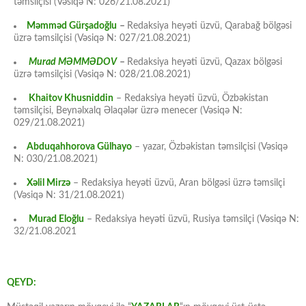
təmsilçisi (Vəsiqə N: 026/21.08.2021)
Məmməd Gürşadoğlu
–
Redaksiya heyəti üzvü, Qarabağ bölgəsi
üzrə təmsilçisi (Vəsiqə N: 027/21.08.2021)
Murad MƏMMƏDOV
–
Redaksiya heyəti üzvü, Qazax bölgəsi
üzrə təmsilçisi (Vəsiqə N: 028/21.08.2021)
Khaitov Khusniddin
– Redaksiya heyəti üzvü, Özbəkistan
təmsilçisi, Beynəlxalq Əlaqələr üzrə menecer (Vəsiqə N:
029/21.08.2021)
Abduqahhorova Gülhayo
– yazar, Özbəkistan təmsilçisi (Vəsiqə
N: 030/21.08.2021)
Xəlil Mirzə
– Redaksiya heyəti üzvü, Aran bölgəsi üzrə təmsilçi
(Vəsiqə N: 31/21.08.2021)
Murad Eloğlu
– Redaksiya heyəti üzvü, Rusiya təmsilçi (Vəsiqə N:
32/21.08.2021
QEYD: