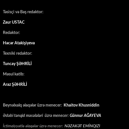
Təsisçi və Baş redaktor:
Zaur USTAC
Redaktor:
Həcər Atakişiyeva
Texniki redaktor:
Tuncay ŞƏHRİLİ
Məsul katib:
Araz ŞƏHRİLİ
Beynəlxalq əlaqələr üzrə menecer:
Khaitov Khusniddin
Ədəbi tənqid məsələləri üzrə menecer:
Günnur AĞAYEVA
İctimaiyyətlə əlaqələr üzrə menecer:
NƏZAKƏT EMİNQIZI