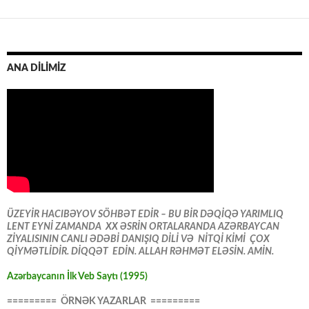
ANA DİLİMİZ
ÜZEYİR HACIBƏYOV SÖHBƏT EDİR – BU BİR DƏQİQƏ YARIMLIQ
LENT EYNİ ZAMANDA XX ƏSRİN ORTALARANDA AZƏRBAYCAN
ZİYALISININ CANLI ƏDƏBİ DANIŞIQ DİLİ VƏ NİTQİ KİMİ ÇOX
QİYMƏTLİDİR. DİQQƏT EDİN. ALLAH RƏHMƏT ELƏSİN. AMİN.
Azərbaycanın İlk Veb Saytı (1995)
========= ÖRNƏK YAZARLAR =========