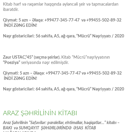
Kitab hərf və rəqəmlər haqqında əyləncəli şeir və tapmacalardan
ibarətdir.
Qiymət: 5 azn – Əlaqə: +99477-345-77-47 və +99455-502-89-32
İNDİ ZƏNG EDİN!
Nəşr göstəriciləri: 56 səhifə, A5, ağ-qara, “Mücrü” Nəşriyyatı / 2020
Zaur USTAC,“45” (seçmə şeirlər).
Kitab “Mücrü”nəşriyyatının
“Poeziya”
seriyasında nəşr edilmişdir.
Qiyməti: 5 azn – Əlaqə: +99477-345-77-47 və +99455-502-89-32
İNDİ ZƏNG EDİN!
Nəşr göstəriciləri: 64 səhifə, A5, ağ-qara, “Mücrü” Nəşriyyatı / 2020
ARAZ ŞƏHRİLİNİN KİTABI
Araz Şəhrilinin “Səfəvilər: paralellər, ehtimallar, həqiqətlər…” kitabı –
BAKI və SUMQAYIT ŞƏHƏRLƏRİNDƏ ƏSAS KİTAB