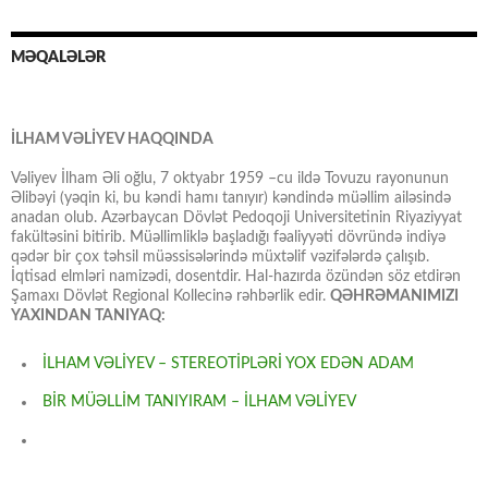
MƏQALƏLƏR
İLHAM VƏLİYEV HAQQINDA
Vəliyev İlham Əli oğlu, 7 oktyabr 1959 –cu ildə Tovuzu rayonunun
Əlibəyi (yəqin ki, bu kəndi hamı tanıyır) kəndində müəllim ailəsində
anadan olub. Azərbaycan Dövlət Pedoqoji Universitetinin Riyaziyyat
fakültəsini bitirib. Müəllimliklə başladığı fəaliyyəti dövründə indiyə
qədər bir çox təhsil müəssisələrində müxtəlif vəzifələrdə çalışıb.
İqtisad elmləri namizədi, dosentdir. Hal-hazırda özündən söz etdirən
Şamaxı Dövlət Regional Kollecinə rəhbərlik edir.
QƏHRƏMANIMIZI
YAXINDAN TANIYAQ:
İLHAM VƏLİYEV – STEREOTİPLƏRİ YOX EDƏN ADAM
BİR MÜƏLLİM TANIYIRAM – İLHAM VƏLİYEV