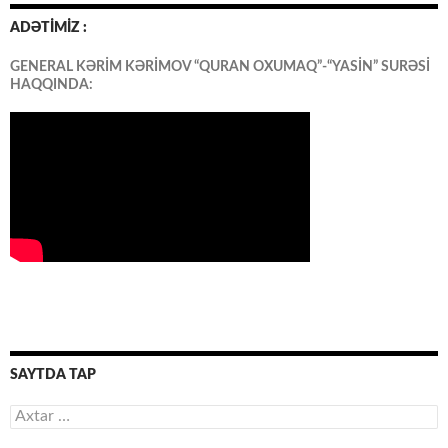
ADƏTİMİZ :
GENERAL KƏRİM KƏRİMOV “QURAN OXUMAQ”-“YASİN” SURƏSİ
HAQQINDA:
SAYTDA TAP
Axtarış: