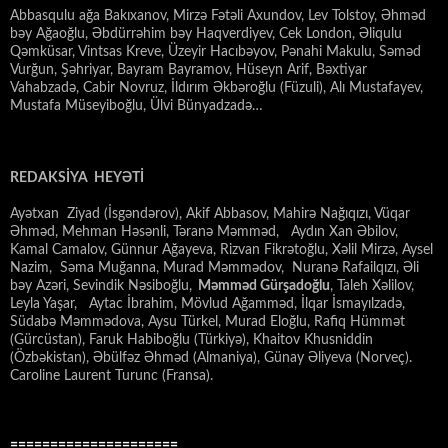
Abbasqulu ağa Bakıxanov, Mirzə Fətəli Axundov, Lev Tolstoy, Əhməd
bəy Ağaoğlu, Əbdürrəhim bəy Haqverdiyev, Cek London, Əliqulu
Qəmküsar, Vintsas Kreve, Üzeyir Hacıbəyov, Pənahi Makulu, Səməd
Vurğun, Şəhriyar, Bayram Bayramov, Hüseyn Arif, Bəxtiyar
Vahabzadə, Cabir Novruz, İldırım Əkbəroğlu (Füzuli), Alı Mustafayev,
Mustafa Müseyiboğlu, Ülvi Bünyadzadə…
REDAKSİYA HEYƏTİ
Ayətxan Ziyad (İsgəndərov), Akif Abbasov, Mahirə Nağıqızı, Vüqar
Əhməd, Mehman Həsənli, Təranə Məmməd, Aydın Xan Əbilov,
Kamal Camalov, Günnur Ağayeva, Rizvan Fikrətoğlu, Xəlil Mirzə, Aysel
Nazim, Səma Muğanna, Murad Məmmədov, Nuranə Rafailqızı, Əli
bəy Azəri, Sevindik Nəsiboğlu,
Məmməd Gürşadoğlu
, Taleh Xəlilov,
Leyla Yaşar, Aytac İbrahim, Mövlud Ağamməd, İlqar İsmayılzadə,
Südabə Məmmədova, Aysu Türkel, Murad Eloğlu, Rafiq Hümmət
(Gürcüstan), Faruk Habiboğlu (Türkiyə), Khaitov Khusniddin
(Özbəkistan), Əbülfəz Əhməd (Almaniya), Günay Əliyeva (Norveç).
Caroline Laurent Turunc (Fransa).
=====================