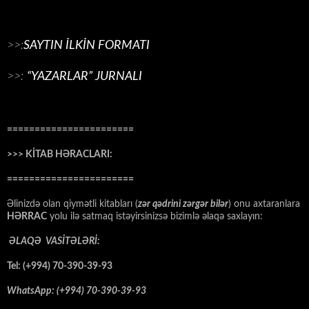
>>:
SAYTIN İLKİN FORMATI
>>:
“YAZARLAR” JURNALI
=======================
>>> KİTAB HƏRACLARI:
=======================
Əlinizdə olan qiymətli kitabları (
zər qədrini zərgər bilər
) onu axtaranlara
HƏRRAC
yolu ilə satmaq istəyirsinizsə bizimlə əlaqə saxlayın:
ƏLAQƏ VASİTƏLƏRİ:
Tel: (+994) 70-390-39-93
WhatsApp: (+994) 70-390-39-93