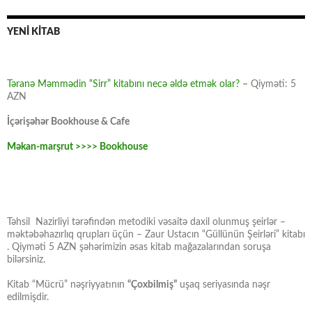
YENİ KİTAB
Təranə Məmmədin “Sirr” kitabını necə əldə etmək olar? –
Qiyməti: 5
AZN
İçərişəhər Bookhouse & Cafe
Məkan-marşrut >>>> Bookhouse
Təhsil Nazirliyi tərəfindən metodiki vəsaitə daxil olunmuş şeirlər –
məktəbəhazırlıq qrupları üçün – Zaur Ustacın “Güllünün Şeirləri” kitabı
. Qiyməti 5 AZN şəhərimizin əsas kitab mağazalarından soruşa
bilərsiniz.
Kitab “Mücrü” nəşriyyatının
“Çoxbilmiş”
uşaq seriyasında nəşr
edilmişdir.