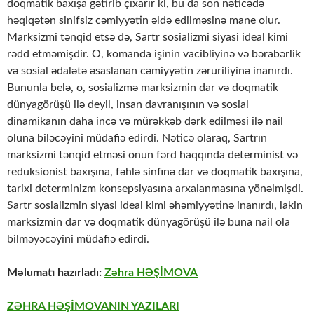
doqmatik baxışa gətirib çıxarır ki, bu da son nəticədə
həqiqətən sinifsiz cəmiyyətin əldə edilməsinə mane olur.
Marksizmi tənqid etsə də, Sartr sosializmi siyasi ideal kimi
rədd etməmişdir. O, komanda işinin vacibliyinə və bərabərlik
və sosial ədalətə əsaslanan cəmiyyətin zəruriliyinə inanırdı.
Bununla belə, o, sosializmə marksizmin dar və doqmatik
dünyagörüşü ilə deyil, insan davranışının və sosial
dinamikanın daha incə və mürəkkəb dərk edilməsi ilə nail
oluna biləcəyini müdafiə edirdi. Nəticə olaraq, Sartrın
marksizmi tənqid etməsi onun fərd haqqında determinist və
reduksionist baxışına, fəhlə sinfinə dar və doqmatik baxışına,
tarixi determinizm konsepsiyasına arxalanmasına yönəlmişdi.
Sartr sosializmin siyasi ideal kimi əhəmiyyətinə inanırdı, lakin
marksizmin dar və doqmatik dünyagörüşü ilə buna nail ola
bilməyəcəyini müdafiə edirdi.
Məlumatı hazırladı:
Zəhra HƏŞİMOVA
ZƏHRA HƏŞİMOVANIN YAZILARI