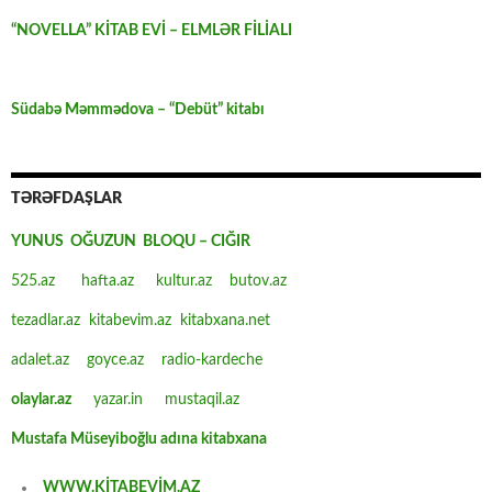
“NOVELLA” KİTAB EVİ – ELMLƏR FİLİALI
Südabə Məmmədova – “Debüt” kitabı
TƏRƏFDAŞLAR
YUNUS OĞUZUN BLOQU – CIĞIR
525.az
hafta.az
kultur.az
butov.az
tezadlar.az
kitabevim.az
kitabxana.net
adalet.az
goyce.az
radio-kardeche
olaylar.az
yazar.in
mustaqil.az
Mustafa Müseyiboğlu adına kitabxana
WWW.KİTABEVİM.AZ