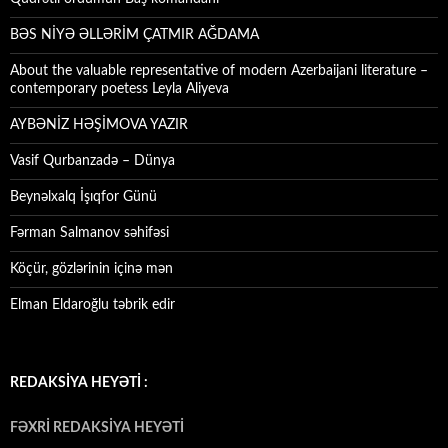
BƏS NİYƏ ƏLLƏRİM ÇATMIR AĞDAMA
About the valuable representative of modern Azerbaijani literature –
contemporary poetess Leyla Aliyeva
AYBƏNİZ HƏŞİMOVA YAZIR
Vasif Qurbanzadə – Dünya
Beynəlxalq İşıqfor Günü
Fərman Salmanov səhifəsi
Köçür, gözlərinin içinə mən
Elman Eldaroğlu təbrik edir
REDAKSİYA HEYƏTİ :
FƏXRİ REDAKSİYA HEYƏTİ