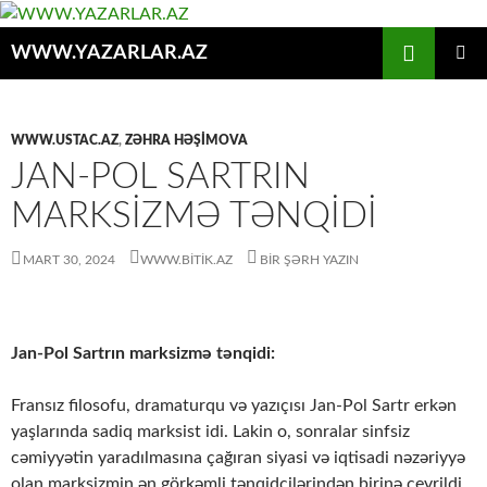
Axtar
WWW.YAZARLAR.AZ
MÜHTƏVIYYATA
ƏSAS
KEÇ
MENYU
WWW.USTAC.AZ
,
ZƏHRA HƏŞIMOVA
JAN-POL SARTRIN
MARKSIZMƏ TƏNQIDI
MART 30, 2024
WWW.BITIK.AZ
BIR ŞƏRH YAZIN
Jan-Pol Sartrın marksizmə tənqidi:
Fransız filosofu, dramaturqu və yazıçısı Jan-Pol Sartr erkən
yaşlarında sadiq marksist idi. Lakin o, sonralar sinfsiz
cəmiyyətin yaradılmasına çağıran siyasi və iqtisadi nəzəriyyə
olan marksizmin ən görkəmli tənqidçilərindən birinə çevrildi.