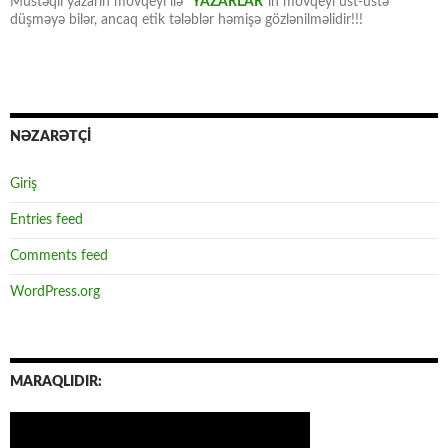
Müstəqil yazarın mövqeyi ilə “
YAZARLAR
“ın mövqeyi üst-üstə
düşməyə bilər, ancaq etik tələblər həmişə gözlənilməlidir!!!
NƏZARƏTÇİ
Giriş
Entries feed
Comments feed
WordPress.org
MARAQLIDIR: