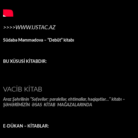
>>>>WWW.USTAC.AZ
Südabə Məmmədova – “Debüt” kitabı
BU XÜSUSİ KİTABDIR:
VACIB KITAB
Araz Şəhrilinin “Səfəvilər: paralellər, ehtimallar, həqiqətlər…” kitabı –
ŞƏHƏRİMİZİN ƏSAS KİTAB MAĞAZALARINDA
E-DÜKAN – KİTABLAR: