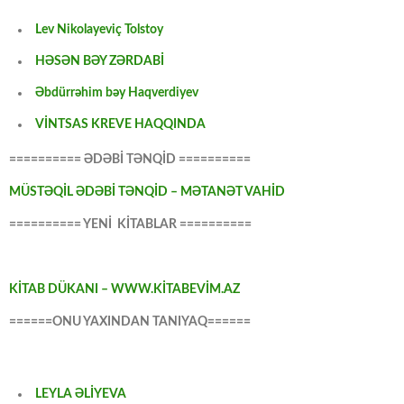
Lev Nikolayeviç Tolstoy
HƏSƏN BƏY ZƏRDABİ
Əbdürrəhim bəy Haqverdiyev
VİNTSAS KREVE HAQQINDA
========== ƏDƏBİ TƏNQİD ==========
MÜSTƏQİL ƏDƏBİ TƏNQİD – MƏTANƏT VAHİD
========== YENİ KİTABLAR ==========
KİTAB DÜKANI – WWW.KİTABEVİM.AZ
======ONU YAXINDAN TANIYAQ======
LEYLA ƏLİYEVA