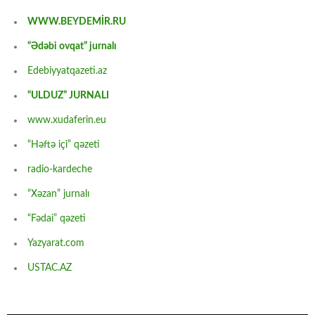
WWW.BEYDEMİR.RU
“Ədəbi ovqat” jurnalı
Edebiyyatqazeti.az
“ULDUZ” JURNALI
www.xudaferin.eu
“Həftə içi” qəzeti
radio-kardeche
“Xəzan” jurnalı
“Fədai” qəzeti
Yazyarat.com
USTAC.AZ