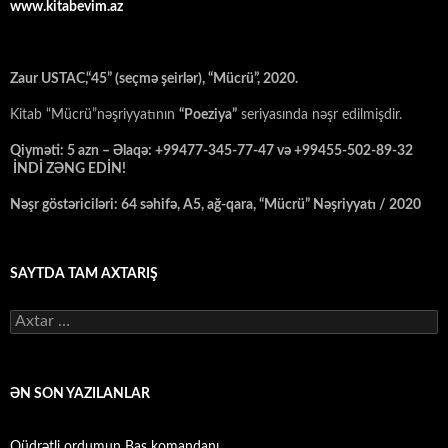
www.kitabevim.az
Zaur USTAC,“45” (seçmə şeirlər), “Mücrü”, 2020.
Kitab “Mücrü”nəşriyyatının
“Poeziya”
seriyasında nəşr edilmişdir.
Qiyməti: 5 azn – Əlaqə: +99477-345-77-47 və +99455-502-89-32
İNDİ ZƏNG EDİN!
Nəşr göstəriciləri: 64 səhifə, A5, ağ-qara, “Mücrü” Nəşriyyatı / 2020
SAYTDA TAM AXTARIŞ
Axtarış:
ƏN SON YAZILANLAR
Qüdrətli ordumun Baş komandanı