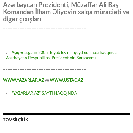
Azərbaycan Prezidenti, Müzəffər Ali Baş
Komandan İlham Əliyevin xalqa müraciəti və
digər çıxışları
===================================
Aşıq Ələsgərin 200 illik yubileyinin qeyd edilməsi haqqında
Azərbaycan Respublikası Prezidentinin Sərəncamı
===================================
WWW.YAZARLAR.AZ
və
WWW.USTAC.AZ
“YAZARLAR.AZ” SAYTI HAQQINDA
TƏMSİLÇİLİK