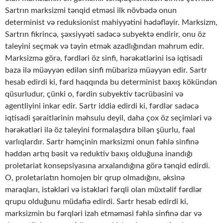
Sartrın marksizmi tənqid etməsi ilk növbədə onun
determinist və reduksionist mahiyyətini hədəfləyir. Marksizm,
Sartrın fikrincə, şəxsiyyəti sadəcə subyektə endirir, onu öz
taleyini seçmək və təyin etmək azadlığından məhrum edir.
Marksizmə görə, fərdləri öz sinfi, hərəkətlərini isə iqtisadi
baza ilə müəyyən edilən sinfi mübarizə müəyyən edir. Sartr
hesab edirdi ki, fərd haqqında bu determinist baxış kökündən
qüsurludur, çünki o, fərdin subyektiv təcrübəsini və
agentliyini inkar edir. Sartr iddia edirdi ki, fərdlər sadəcə
iqtisadi şəraitlərinin məhsulu deyil, daha çox öz seçimləri və
hərəkətləri ilə öz taleyini formalaşdıra bilən şüurlu, fəal
varlıqlardır. Sartr həmçinin marksizmi onun fəhlə sinfinə
həddən artıq bəsit və reduktiv baxış olduğuna inandığı
proletariat konsepsiyasına arxalandığına görə tənqid edirdi.
O, proletariatın homojen bir qrup olmadığını, əksinə
maraqları, istəkləri və istəkləri fərqli olan müxtəlif fərdlər
qrupu olduğunu müdafiə edirdi. Sartr hesab edirdi ki,
marksizmin bu fərqləri izah etməməsi fəhlə sinfinə dar və