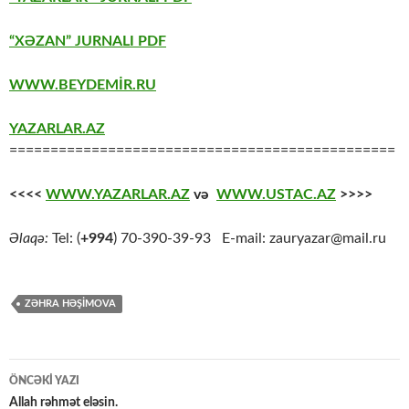
“XƏZAN” JURNALI PDF
WWW.BEYDEMİR.RU
YAZARLAR.AZ
===============================================
<<<<
WWW.YAZARLAR.AZ
və
WWW.USTAC.AZ
>>>>
Əlaqə:
Tel: (
+994
) 70-390-39-93 E-mail: zauryazar@mail.ru
ZƏHRA HƏŞIMOVA
Yazılar
ÖNCƏKI YAZI
üzrə
Allah rəhmət eləsin.