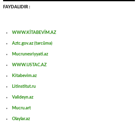
FAYDALIDIR :
WWW.KİTABEVİM.AZ
Aztc.gov.az (tərcümə)
Mucrunesriyyati.az
WWW.USTAC.AZ
Kitabevim.az
Litinstitut.ru
Valideyn.az
Mucru.art
Olaylar.az