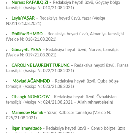
Nuranə RAFAİLQIZI
– Redaksiya heyəti üzvü, Göyçay bölgə
təmsilçisi (Vəsiqə N: 010/21.08.2021)
Leyla YAŞAR
– Redaksiya heyəti üzvü, Yazar (Vəsiqə
N:011/21.08.2021)
Əbülfəz ƏHMƏD
– Redaksiya heyəti üzvü, Almaniya təmsilçisi
(Vəsiqə N: 018/21.08.2021)
Günay ƏLİYEVA
– Redaksiya heyəti üzvü, Norveç təmsilçisi
(Vəsiqə N: 019/21.08.2021)
CAROLİNE LAURENT TURUNC
– Redaksiya heyəti üzvü, Fransa
təmsilçisi (Vəsiqə N: 022/21.08.2021)
Mövlud AĞAMMƏD
– Redaksiya heyəti üzvü, Quba bölgə
təmsilçisi (Vəsiqə N: 023/21.08.2021)
Cihangir NOMOZOV
– Redaksiya heyəti üzvü, Özbəkistan
təmsilçisi (Vəsiqə N: 024/21.08.2021 –
Allah rəhmət eləsin
)
Mamedov Namik
–
Yazar, Kəlbəcər təmsilçisi (Vəsiqə N:
025/21.08.2021)
İlqar İsmayılzadə
–
Redaksiya heyəti üzvü – Cənub bölgəsi üzrə