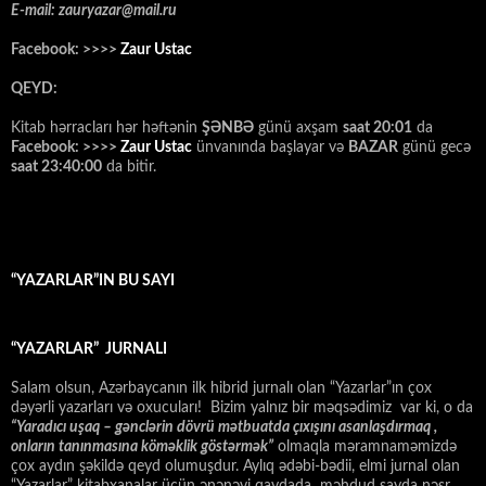
E-mail: zauryazar@mail.ru
Facebook: >>>>
Zaur Ustac
QEYD:
Kitab hərracları hər həftənin
ŞƏNBƏ
günü axşam
saat 20:01
da
Facebook: >>>>
Zaur Ustac
ünvanında başlayar və
BAZAR
günü gecə
saat 23:40:00
da bitir.
“YAZARLAR”IN BU SAYI
“YAZARLAR” JURNALI
Salam olsun, Azərbaycanın ilk hibrid jurnalı olan “Yazarlar”ın çox
dəyərli yazarları və oxucuları! Bizim yalnız bir məqsədimiz var ki, o da
“
Yaradıcı uşaq – gәnclәrin dövrü mәtbuatda çıxışını asanlaşdırmaq ,
onların tanınmasına kömәklik göstәrmәk”
olmaqla məramnaməmizdə
çox aydın şəkildə qeyd olumuşdur. Aylıq ədəbi-bədii, elmi jurnal olan
“Yazarlar” kitabxanalar üçün ənənəvi qaydada məhdud sayda nəşr