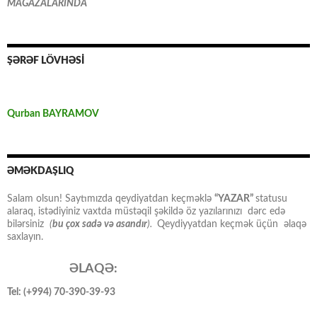
MAĞAZALARINDA
ŞƏRƏF LÖVHƏSİ
Qurban BAYRAMOV
ƏMƏKDAŞLIQ
Salam olsun! Saytımızda qeydiyatdan keçməklə
“YAZAR”
statusu
alaraq, istədiyiniz vaxtda müstəqil şəkildə öz yazılarınızı dərc edə
bilərsiniz
(
bu çox sadə və asandır
).
Qeydiyyatdan keçmək üçün əlaqə
saxlayın.
ƏLAQƏ:
Tel: (+994) 70-390-39-93