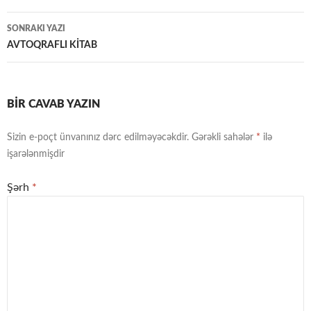
naviqasiya
SONRAKI YAZI
AVTOQRAFLI KİTAB
BIR CAVAB YAZIN
Sizin e-poçt ünvanınız dərc edilməyəcəkdir.
Gərəkli sahələr
*
ilə
işarələnmişdir
Şərh
*