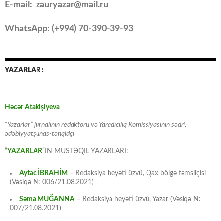
E-mail: zauryazar@mail.ru
WhatsApp: (
+994
) 70-390-39-93
YAZARLAR :
Həcər Atakişiyeva
“Yazarlar” jurnalının redaktoru və Yaradıcılıq Komissiyasının sədri,
ədəbiyyatşünas-tənqidçı
“
YAZARLAR
“IN MÜSTƏQİL YAZARLARI:
Aytac İBRAHİM
– Redaksiya heyəti üzvü, Qax bölgə təmsilçisi
(Vəsiqə N: 006/21.08.2021)
Səma MUĞANNA
– Redaksiya heyəti üzvü, Yazar (Vəsiqə N:
007/21.08.2021)