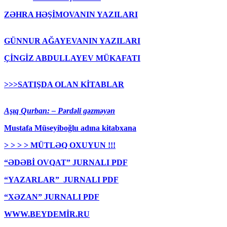
ZƏHRA HƏŞİMOVANIN YAZILARI
GÜNNUR AĞAYEVANIN YAZILARI
ÇİNGİZ ABDULLAYEV MÜKAFATI
>>>SATIŞDA OLAN KİTABLAR
Aşıq Qurban: – Pərdəli gəzməyən
Mustafa Müseyiboğlu adına kitabxana
> > > > MÜTLƏQ OXUYUN !!!
“ƏDƏBİ OVQAT” JURNALI PDF
“YAZARLAR” JURNALI PDF
“XƏZAN” JURNALI PDF
WWW.BEYDEMİR.RU