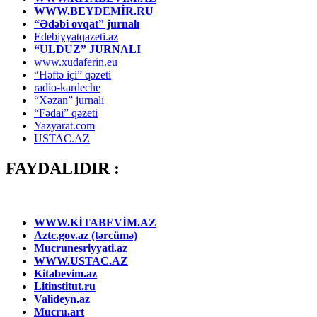
WWW.BEYDEMİR.RU
“Ədəbi ovqat” jurnalı
Edebiyyatqazeti.az
“ULDUZ” JURNALI
www.xudaferin.eu
“Həftə içi” qəzeti
radio-kardeche
“Xəzan” jurnalı
“Fədai” qəzeti
Yazyarat.com
USTAC.AZ
FAYDALIDIR :
WWW.KİTABEVİM.AZ
Aztc.gov.az (tərcümə)
Mucrunesriyyati.az
WWW.USTAC.AZ
Kitabevim.az
Litinstitut.ru
Valideyn.az
Mucru.art