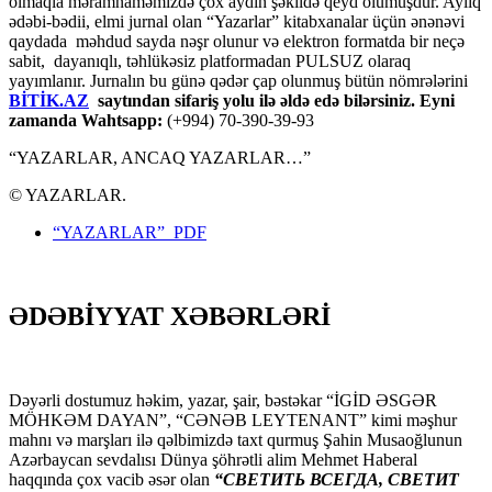
olmaqla məramnaməmizdə çox aydın şəkildə qeyd olumuşdur. Aylıq
ədəbi-bədii, elmi jurnal olan “Yazarlar” kitabxanalar üçün ənənəvi
qaydada məhdud sayda nəşr olunur və elektron formatda bir neçə
sabit, dayanıqlı, təhlükəsiz platformadan PULSUZ olaraq
yayımlanır. Jurnalın bu günə qədər çap olunmuş bütün nömrələrini
BİTİK.AZ
saytından sifariş yolu ilə əldə edə bilərsiniz. Eyni
zamanda Wahtsapp:
(+994) 70-390-39-93
“YAZARLAR, ANCAQ YAZARLAR…”
© YAZARLAR.
“YAZARLAR” PDF
ƏDƏBİYYAT XƏBƏRLƏRİ
Dəyərli dostumuz həkim, yazar, şair, bəstəkar “İGİD ƏSGƏR
MÖHKƏM DAYAN”, “CƏNƏB LEYTENANT” kimi məşhur
mahnı və marşları ilə qəlbimizdə taxt qurmuş Şahin Musaoğlunun
Azərbaycan sevdalısı Dünya şöhrətli alim Mehmet Haberal
haqqında çox vacib əsər olan
“СВЕТИТЬ ВСЕГДА, СВЕТИТ