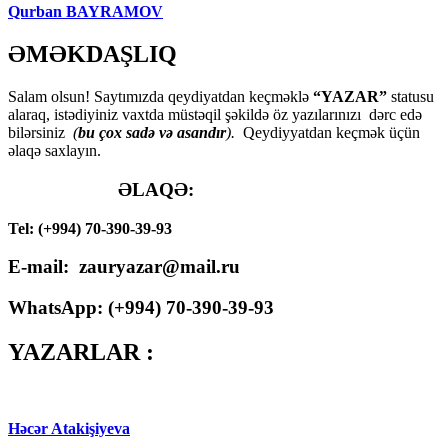
Qurban BAYRAMOV
ƏMƏKDAŞLIQ
Salam olsun! Saytımızda qeydiyatdan keçməklə
“YAZAR”
statusu
alaraq, istədiyiniz vaxtda müstəqil şəkildə öz yazılarınızı dərc edə
bilərsiniz
(
bu çox sadə və asandır
).
Qeydiyyatdan keçmək üçün
əlaqə saxlayın.
ƏLAQƏ:
Tel: (+994) 70-390-39-93
E-mail: zauryazar@mail.ru
WhatsApp: (
+994
) 70-390-39-93
YAZARLAR :
Həcər Atakişiyeva