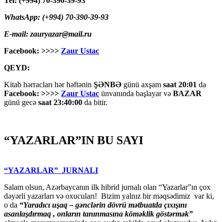
Tel: (+994) 70-390-39-93
WhatsApp: (+994) 70-390-39-93
E-mail: zauryazar@mail.ru
Facebook: >>>>
Zaur Ustac
QEYD:
Kitab hərracları hər həftənin
ŞƏNBƏ
günü axşam
saat 20:01
da
Facebook: >>>>
Zaur Ustac
ünvanında başlayar və
BAZAR
günü gecə
saat 23:40:00
da bitir.
“YAZARLAR”IN BU SAYI
“YAZARLAR” JURNALI
Salam olsun, Azərbaycanın ilk hibrid jurnalı olan “Yazarlar”ın çox
dəyərli yazarları və oxucuları! Bizim yalnız bir məqsədimiz var ki,
o da
“
Yaradıcı uşaq – gәnclәrin dövrü mәtbuatda çıxışını
asanlaşdırmaq , onların tanınmasına kömәklik göstәrmәk”