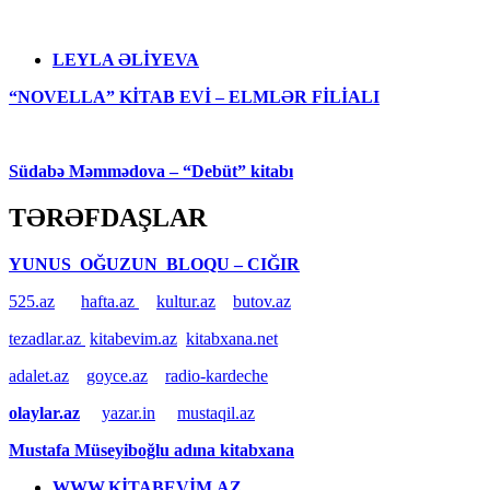
LEYLA ƏLİYEVA
“NOVELLA” KİTAB EVİ – ELMLƏR FİLİALI
Südabə Məmmədova – “Debüt” kitabı
TƏRƏFDAŞLAR
YUNUS OĞUZUN BLOQU – CIĞIR
525.az
hafta.az
kultur.az
butov.az
tezadlar.az
kitabevim.az
kitabxana.net
adalet.az
goyce.az
radio-kardeche
olaylar.az
yazar.in
mustaqil.az
Mustafa Müseyiboğlu adına kitabxana
WWW.KİTABEVİM.AZ