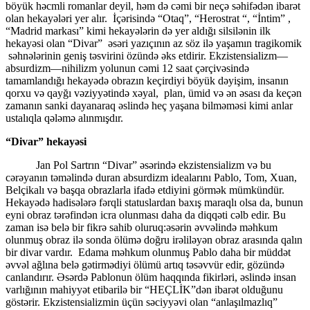
böyük həcmli romanlar deyil, həm də cəmi bir neçə səhifədən ibarət
olan hekayələri yer alır. İçərisində “Otaq”, “Herostrat “, “İntim” ,
“Madrid markası” kimi hekayələrin də yer aldığı silsilənin ilk
hekayəsi olan “Divar” əsəri yazıçının az söz ilə yaşamın tragikomik
səhnələrinin geniş təsvirini özündə əks etdirir. Ekzistensializm—
absurdizm—nihilizm yolunun cəmi 12 saat çərçivəsində
tamamlandığı hekayədə obrazın keçirdiyi böyük dəyişim, insanın
qorxu və qayğı vəziyyətində xəyal, plan, ümid və ən əsası da keçən
zamanın sanki dayanaraq əslində heç yaşana bilməməsi kimi anlar
ustalıqla qələmə alınmışdır.
“Divar” hekayəsi
Jan Pol Sartrın “Divar” əsərində ekzistensializm və bu
cərəyanın təməlində duran absurdizm idealarını Pablo, Tom, Xuan,
Belçikalı və başqa obrazlarla ifadə etdiyini görmək mümkündür.
Hekayədə hadisələrə fərqli statuslardan baxış maraqlı olsa da, bunun
eyni obraz tərəfindən icra olunması daha da diqqəti cəlb edir. Bu
zaman isə belə bir fikrə sahib oluruq:əsərin əvvəlində məhkum
olunmuş obraz ilə sonda ölümə doğru irəliləyən obraz arasında qalın
bir divar vardır. Edama məhkum olunmuş Pablo daha bir müddət
əvvəl ağlına belə gətirmədiyi ölümü artıq təsəvvür edir, gözündə
canlandırır. Əsərdə Pablonun ölüm haqqında fikirləri, əslində insan
varlığının mahiyyət etibarilə bir “HEÇLİK”dən ibarət olduğunu
göstərir. Ekzistensializmin üçün səciyyəvi olan “anlaşılmazlıq”