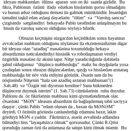
ideyası məhkumları ölümə aparan son on iki saatda gizlidir. Bu
fikrə, Pablonun özünü ifadə edərkən hisslərinin qorxu olmadığını
və bunun adsız olduğunu deməsi ilə gəlmək mümkündür. İnsanlığın
təməlini təşkil edən əxlaqi dəyərlərin “ölüm” və “Varoluş sancısı”
çizgisində sərgiləndiyi hekayədə Pablo tərəfindən anlaşılmayan bu
hissin də varoluş sancısı olduğunu söyləyə bilərik.
Obrazın keçmişini süzgəcdən keçirdikdən sonra həyatının
əvvəlcədən məhkum olduğunu söyləməsi ilə ekzistensializmin digər
bir ideyası olan “azadlıq” məsələsinə toxunulduğu hekayə
absurdizmin nəticələndirdiyi hissislik və robotlaşmanın verdiyi
özgürlük məsələsi öz əksini tapır. Nitşe yaradıcılığında dəfələrlə
şahid olduğumuz “düşüncə məhbusluğu” məhz bu duyğularla yoxa
çıxdıqdan sonra obrazın düşüncələrdən, qayğı və hisslərdən arınaraq
məhbusluğa bir növ vida etdiyini görürük. Əsərin tam da bu
nöqtəsində Nitşenin “hələ sən azadlıq axtaran məhbussan”(1
.Səh.48) və “Özgür mü diyorsun kendine? Sana hükmeden
düşünceni duymak isterim” (1. Səh.73) cümlələrinin ruhu duyulur.
Pablonu da öz fikirlərinin məhbusu kimi qiymətləndirmək olar.
Əsərdəki “MƏN” ideasını absurdizm ilə bağlaşdırmaq təbii səciyyə
daşıyır , çünki Pablo “edam olunan da , baxan da MƏNƏM”
deyirdi. O özünün gözündə canlandırdığı edamına baxır, lakin
gördüyü MƏN ə yaddır. Fikrimizcə, əsərin əvvəlində adlandıra
bilmədiyi hiss “ləyaqətsizcə ölmək” qorxusudur. Çünki R.Qrisi
qoruduğu zaman özü də anlamasa da satqın kimi ölmək istəmir. Bu