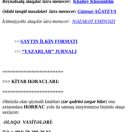
Beynəlxalq əlaqələr üzrə menecer:
Khaitov Khusniddin
Ədəbi tənqid məsələləri üzrə menecer:
Günnur AĞAYEVA
İctimaiyyətlə əlaqələr üzrə menecer:
NƏZAKƏT EMİNQIZI
>>:
SAYTIN İLKİN FORMATI
>>:
“YAZARLAR” JURNALI
=======================
>>> KİTAB HƏRACLARI:
=======================
Əlinizdə olan qiymətli kitabları (
zər qədrini zərgər bilər
) onu
axtaranlara
HƏRRAC
yolu ilə satmaq istəyirsinizsə bizimlə əlaqə
saxlayın:
ƏLAQƏ VASİTƏLƏRİ: