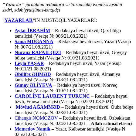
“Yazarlar” jurnalının redaktoru və Yaradıcılıq Komissiyasının
sədri, ədəbiyyatşünas-tənqidçı
“
YAZARLAR
“IN MÜSTƏQİL YAZARLARI:
Aytac İBRAHİM
– Redaksiya heyəti üzvü, Qax bölgə
təmsilçisi (Vəsiqə N: 006/21.08.2021)
Səma MUĞANNA
– Redaksiya heyəti üzvü, Yazar (Vəsiqə
N: 007/21.08.2021)
Nuranə RAFAİLQIZI
– Redaksiya heyəti üzvü, Göyçay
bölgə təmsilçisi (Vəsiqə N: 010/21.08.2021)
Leyla YAŞAR
– Redaksiya heyəti üzvü, Yazar (Vəsiqə
N:011/21.08.2021)
Əbülfəz ƏHMƏD
– Redaksiya heyəti üzvü, Almaniya
təmsilçisi (Vəsiqə N: 018/21.08.2021)
Günay ƏLİYEVA
– Redaksiya heyəti üzvü, Norveç
təmsilçisi (Vəsiqə N: 019/21.08.2021)
CAROLİNE LAURENT TURUNC
– Redaksiya heyəti
üzvü, Fransa təmsilçisi (Vəsiqə N: 022/21.08.2021)
Mövlud AĞAMMƏD
– Redaksiya heyəti üzvü, Quba bölgə
təmsilçisi (Vəsiqə N: 023/21.08.2021)
Cihangir NOMOZOV
– Redaksiya heyəti üzvü, Özbəkistan
təmsilçisi (Vəsiqə N: 024/21.08.2021 –
Allah rəhmət eləsin
)
Mamedov Namik
–
Yazar, Kəlbəcər təmsilçisi (Vəsiqə N:
025/21.08.2021)