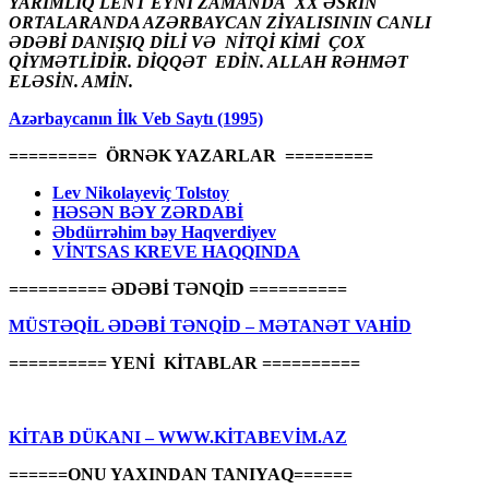
YARIMLIQ LENT EYNİ ZAMANDA XX ƏSRİN
ORTALARANDA AZƏRBAYCAN ZİYALISININ CANLI
ƏDƏBİ DANIŞIQ DİLİ VƏ NİTQİ KİMİ ÇOX
QİYMƏTLİDİR. DİQQƏT EDİN. ALLAH RƏHMƏT
ELƏSİN. AMİN.
Azərbaycanın İlk Veb Saytı (1995)
========= ÖRNƏK YAZARLAR =========
Lev Nikolayeviç Tolstoy
HƏSƏN BƏY ZƏRDABİ
Əbdürrəhim bəy Haqverdiyev
VİNTSAS KREVE HAQQINDA
========== ƏDƏBİ TƏNQİD ==========
MÜSTƏQİL ƏDƏBİ TƏNQİD – MƏTANƏT VAHİD
========== YENİ KİTABLAR ==========
KİTAB DÜKANI – WWW.KİTABEVİM.AZ
======ONU YAXINDAN TANIYAQ======