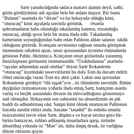
Sartr yaradıcılığında sadəcə mənəvi aləmin deyil, səthi,
gözlə gördüyümüz adi əşyalar belə bir anlam daşıyır. Biz bunu
“Bulantı” əsərində də “divan” və bu hekayədə olduğu kimi,
“oturacaq” kimi əşyalarla təsvirdə görürük. Əsərdə
qəhrəmanların həbs olunduğu təkadamlıq kamera, toxunduğu
oturacaq, aldığı qoxu belə bir məna ifadə edir. Təkadamlıq
kameranın soyuqluğundan bəhs edən Pablonu əldən salanın təklik
olduğunu görürük. Komçanı sevməsinə rəğmən onunla görüşmək
istəməsinin səbəbini qızın, onun qoxusundan iyrənmə ehtimalında
göstərən Pablo, fikrimizcə, Konçanın onun gözlərində yaranmış
hissizləşməni görməsini istəməməsidir. “Ürəkbulanma” əsərində
“əşyalar adlarından azad olublar” deyən Sartr Rokantenin
“oturacaq” üzərindəki təsəvvürlərini bu dəfə Tom ilə davam etdirir.
Əlini oturacağa vuran Tom tez əlini çəkir. Lakin onu qorxudan
Rokantenin gördüyü “ölü eşşək”yox , öz ölümünün təsviridir. Bütün
duyğuları özünəməxsus yollarla ifadə etmiş Sartr, həmçinin əsərdə
varlıq və heçlik arasındakı divarın da mövcudluğunu göstərməyə
nail olmuşdur. Hekayənin son səhnəsini isə absurdizmin ən pik
həddi də adlandırmaq olar. Satqın kimi ölmək istəməyən Pablonun
həyatla zarafat etdiyi anda, həyatın “təsadüf” ilə əslində onunla
məzxərəsini təsvir edən Sartr, düşüncə və həyat tərzinə görə bir-
birinə bənzəyən, ruhları adiləşmiş insanlarlara qarşı, özünün
absurdluq yolunda öz “Mən” ini, daha dəqiq desək, öz varlığına
dönən obrazını qoyur.