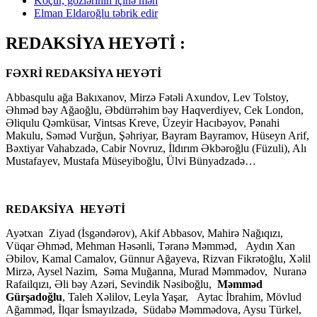
Köçür, gözlərinin içinə mən
Elman Eldaroğlu təbrik edir
REDAKSİYA HEYƏTİ :
FƏXRİ REDAKSİYA HEYƏTİ
Abbasqulu ağa Bakıxanov, Mirzə Fətəli Axundov, Lev Tolstoy,
Əhməd bəy Ağaoğlu, Əbdürrəhim bəy Haqverdiyev, Cek London,
Əliqulu Qəmküsar, Vintsas Kreve, Üzeyir Hacıbəyov, Pənahi
Makulu, Səməd Vurğun, Şəhriyar, Bayram Bayramov, Hüseyn Arif,
Bəxtiyar Vahabzadə, Cabir Novruz, İldırım Əkbəroğlu (Füzuli), Alı
Mustafayev, Mustafa Müseyiboğlu, Ülvi Bünyadzadə…
REDAKSİYA HEYƏTİ
Ayətxan Ziyad (İsgəndərov), Akif Abbasov, Mahirə Nağıqızı,
Vüqar Əhməd, Mehman Həsənli, Təranə Məmməd, Aydın Xan
Əbilov, Kamal Camalov, Günnur Ağayeva, Rizvan Fikrətoğlu, Xəlil
Mirzə, Aysel Nazim, Səma Muğanna, Murad Məmmədov, Nuranə
Rafailqızı, Əli bəy Azəri, Sevindik Nəsiboğlu,
Məmməd
Gürşadoğlu
, Taleh Xəlilov, Leyla Yaşar, Aytac İbrahim, Mövlud
Ağamməd, İlqar İsmayılzadə, Südabə Məmmədova, Aysu Türkel,