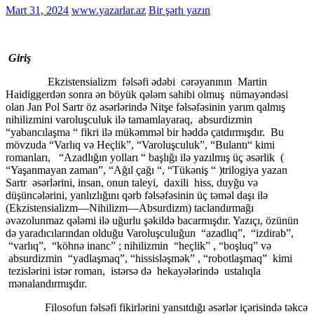
Mart 31, 2024
www.yazarlar.az
Bir şərh yazın
Giriş
Ekzistensializm fəlsəfi ədəbi cərəyanının Martin
Haidiggerdən sonra ən böyük qələm sahibi olmuş nümayəndəsi
olan Jan Pol
Sartr öz əsərlərində Nitşe fəlsəfəsinin yarım qalmış
nihilizmini varoluşculuk ilə tamamlayaraq, absurdizmin
“yabancılaşma “ fikri ilə mükəmməl bir həddə çatdırmışdır. Bu
mövzuda “Varlıq və Heçlik”, “Varoluşculuk”, “Bulantı“ kimi
romanları, “Azadlığın yolları “ başlığı ilə yazılmış üç əsərlik (
“Yaşanmayan zaman”, “Ağıl çağı “, “Tükəniş “ )trilogiya yazan
Sartr əsərlərini, insan, onun taleyi, daxili hiss, duyğu və
düşüncələrini, yanlızlığını qərb fəlsəfəsinin üç təməl daşı ilə
(Ekzistensializm—Nihilizm—Absurdizm) taclandırmağı
əvəzolunmaz qələmi ilə uğurlu şəkildə bacarmışdır. Yazıçı, özünün
də yaradıcılarından olduğu Varoluşculuğun “azadlıq”, “izdirab”,
“varlıq”, “köhnə inanc” ; nihilizmin “heçlik” , “boşluq” və
absurdizmin “yadlaşmaq”, “hissisləşmək” , “robotlaşmaq” kimi
tezislərini istər roman, istərsə də hekayələrində ustalıqla
mənalandırmışdır.
Filosofun fəlsəfi fikirlərini yansıtdığı əsərlər içərisində təkcə