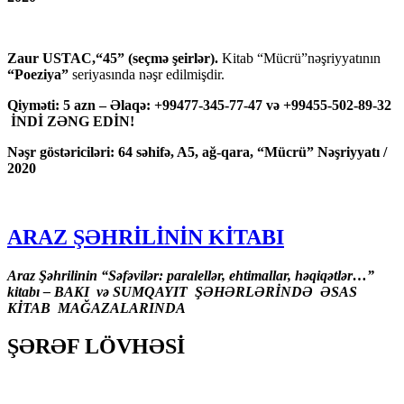
Zaur USTAC,“45” (seçmə şeirlər).
Kitab “Mücrü”nəşriyyatının
“Poeziya”
seriyasında nəşr edilmişdir.
Qiyməti: 5 azn – Əlaqə: +99477-345-77-47 və +99455-502-89-32
İNDİ ZƏNG EDİN!
Nəşr göstəriciləri: 64 səhifə, A5, ağ-qara, “Mücrü” Nəşriyyatı /
2020
ARAZ ŞƏHRİLİNİN KİTABI
Araz Şəhrilinin “Səfəvilər: paralellər, ehtimallar, həqiqətlər…”
kitabı – BAKI və SUMQAYIT ŞƏHƏRLƏRİNDƏ ƏSAS
KİTAB MAĞAZALARINDA
ŞƏRƏF LÖVHƏSİ