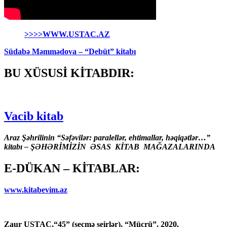
>>>>WWW.USTAC.AZ
Südabə Məmmədova – “Debüt” kitabı
BU XÜSUSİ KİTABDIR:
Vacib kitab
Araz Şəhrilinin “Səfəvilər: paralellər, ehtimallar, həqiqətlər…”
kitabı – ŞƏHƏRİMİZİN ƏSAS KİTAB MAĞAZALARINDA
E-DÜKAN – KİTABLAR:
www.kitabevim.az
Zaur USTAC,“45” (seçmə şeirlər), “Mücrü”, 2020.