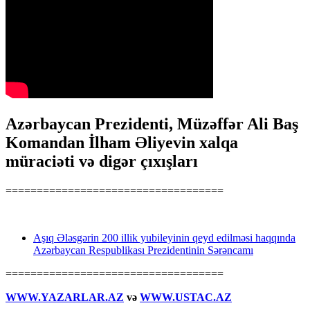
Azərbaycan Prezidenti, Müzəffər Ali Baş
Komandan İlham Əliyevin xalqa
müraciəti və digər çıxışları
===================================
Aşıq Ələsgərin 200 illik yubileyinin qeyd edilməsi haqqında
Azərbaycan Respublikası Prezidentinin Sərəncamı
===================================
WWW.YAZARLAR.AZ
və
WWW.USTAC.AZ