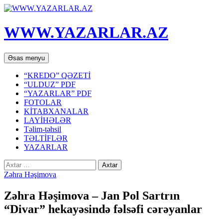
WWW.YAZARLAR.AZ
Axtar
Mühtəviyyata
Əsas menyu
keç
“KREDO” QƏZETİ
“ULDUZ” PDF
“YAZARLAR” PDF
FOTOLAR
KİTABXANALAR
LAYİHƏLƏR
Təlim-təhsil
TƏLTİFLƏR
YAZARLAR
Axtarış:
Zəhra Həşimova
Zəhra Həşimova – Jan Pol Sartrın
“Divar” hekayəsində fəlsəfi cərəyanlar