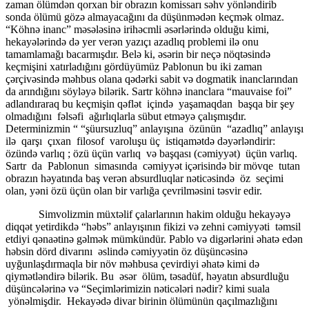
zaman ölümdən qorxan bir obrazın komissarı səhv yönləndirib
sonda ölümü gözə almayacağını da düşünmədən keçmək olmaz.
“Köhnə inanc” məsələsinə irihəcmli əsərlərində olduğu kimi,
hekayələrində də yer verən yazıçı azadlıq problemi ilə onu
tamamlamağı bacarmışdır. Belə ki, əsərin bir neçə nöqtəsində
keçmişini xatırladığını gördüyümüz Pablonun bu iki zaman
çərçivəsində məhbus olana qədərki sabit və dogmatik inanclarından
da arındığını söyləyə bilərik. Sartr köhnə inanclara “mauvaise foi”
adlandıraraq bu keçmişin qəflət içində yaşamaqdan başqa bir şey
olmadığını fəlsəfi ağırlıqlarla sübut etməyə çalışmışdır.
Determinizmin “ “şüursuzluq” anlayışına özünün “azadlıq” anlayışı
ilə qarşı çıxan filosof varoluşu üç istiqamətdə dəyərləndirir:
özündə varlıq ; özü üçün varlıq və başqası (cəmiyyət) üçün varlıq.
Sartr da Pablonun simasında cəmiyyət içərisində bir mövqe tutan
obrazın həyatında baş verən absurdluqlar nəticəsində öz seçimi
olan, yəni özü üçün olan bir varlığa çevrilməsini təsvir edir.
Simvolizmin müxtəlif çalarlarının hakim olduğu hekayəyə
diqqət yetirdikdə “həbs” anlayışının fikizi və zehni cəmiyyəti təmsil
etdiyi qənaətinə gəlmək mümkündür. Pablo və digərlərini əhatə edən
həbsin dörd divarını əslində cəmiyyətin öz düşüncəsinə
uyğunlaşdırmaqla bir növ məhbusa çevirdiyi əhatə kimi də
qiymətləndirə bilərik. Bu əsər ölüm, təsadüf, həyatın absurdluğu
düşüncələrinə və “Seçimlərimizin nəticələri nədir? kimi suala
yönəlmişdir. Hekayədə divar birinin ölümünün qaçılmazlığını