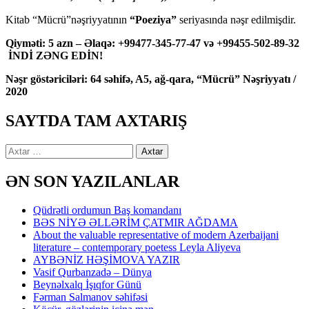
Kitab “Mücrü”nəşriyyatının
“Poeziya”
seriyasında nəşr edilmişdir.
Qiyməti: 5 azn – Əlaqə: +99477-345-77-47 və +99455-502-89-32
İNDİ ZƏNG EDİN!
Nəşr göstəriciləri: 64 səhifə, A5, ağ-qara, “Mücrü” Nəşriyyatı /
2020
SAYTDA TAM AXTARIŞ
Axtarış:
ƏN SON YAZILANLAR
Qüdrətli ordumun Baş komandanı
BƏS NİYƏ ƏLLƏRİM ÇATMIR AĞDAMA
About the valuable representative of modern Azerbaijani
literature – contemporary poetess Leyla Aliyeva
AYBƏNİZ HƏŞİMOVA YAZIR
Vasif Qurbanzadə – Dünya
Beynəlxalq İşıqfor Günü
Fərman Salmanov səhifəsi