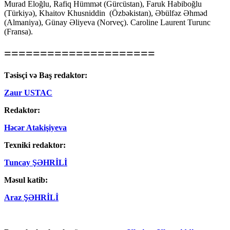
Murad Eloğlu, Rafiq Hümmət (Gürcüstan), Faruk Habiboğlu
(Türkiyə), Khaitov Khusniddin (Özbəkistan), Əbülfəz Əhməd
(Almaniya), Günay Əliyeva (Norveç). Caroline Laurent Turunc
(Fransa).
=====================
Təsisçi və Baş redaktor:
Zaur USTAC
Redaktor:
Həcər Atakişiyeva
Texniki redaktor:
Tuncay ŞƏHRİLİ
Məsul katib:
Araz ŞƏHRİLİ