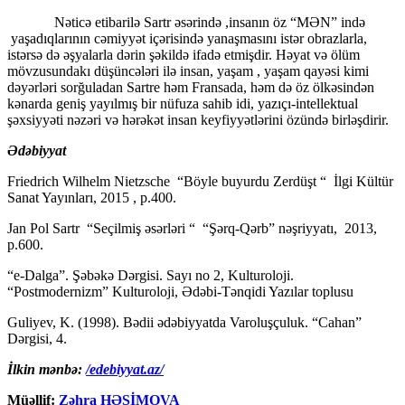
Nəticə etibarilə Sartr əsərində ,insanın öz “MƏN” ində
yaşadıqlarının cəmiyyət içərisində yanaşmasını istər obrazlarla,
istərsə də əşyalarla dərin şəkildə ifadə etmişdir. Həyat və ölüm
mövzusundakı düşüncələri ilə insan, yaşam , yaşam qayəsi kimi
dəyərləri sorğuladan Sartre həm Fransada, həm də öz ölkəsindən
kənarda geniş yayılmış bir nüfuza sahib idi, yazıçı-intellektual
şəxsiyyəti nəzəri və hərəkət insan keyfiyyətlərini özündə birləşdirir.
Ədəbiyyat
Friedrich Wilhelm Nietzsche “Böyle buyurdu Zerdüşt “ İlgi Kültür
Sanat Yayınları, 2015 , p.400.
Jan Pol Sartr “Seçilmiş əsərləri “ “Şərq-Qərb” nəşriyyatı, 2013,
p.600.
“e-Dalga”. Şəbəkə Dərgisi. Sayı no 2, Kulturoloji.
“Postmodernizm” Kulturoloji, Ədəbi-Tənqidi Yazılar toplusu
Guliyev, K. (1998). Bədii ədəbiyyatda Varoluşçuluk. “Cahan”
Dərgisi, 4.
İlkin mənbə:
/edebiyyat.az/
Müəllif:
Zəhra HƏŞİMOVA