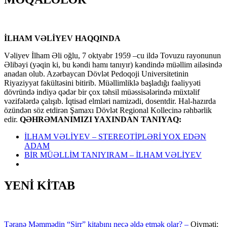
İLHAM VƏLİYEV HAQQINDA
Vəliyev İlham Əli oğlu, 7 oktyabr 1959 –cu ildə Tovuzu rayonunun
Əlibəyi (yəqin ki, bu kəndi hamı tanıyır) kəndində müəllim ailəsində
anadan olub. Azərbaycan Dövlət Pedoqoji Universitetinin
Riyaziyyat fakültəsini bitirib. Müəllimliklə başladığı fəaliyyəti
dövründə indiyə qədər bir çox təhsil müəssisələrində müxtəlif
vəzifələrdə çalışıb. İqtisad elmləri namizədi, dosentdir. Hal-hazırda
özündən söz etdirən Şamaxı Dövlət Regional Kollecinə rəhbərlik
edir.
QƏHRƏMANIMIZI YAXINDAN TANIYAQ:
İLHAM VƏLİYEV – STEREOTİPLƏRİ YOX EDƏN
ADAM
BİR MÜƏLLİM TANIYIRAM – İLHAM VƏLİYEV
YENİ KİTAB
Təranə Məmmədin “Sirr” kitabını necə əldə etmək olar? –
Qiyməti: