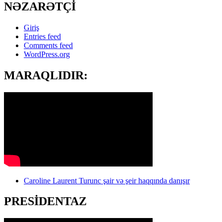
NƏZARƏTÇİ
Giriş
Entries feed
Comments feed
WordPress.org
MARAQLIDIR:
Caroline Laurent Turunc şair və şeir haqqında danışır
PRESİDENTAZ