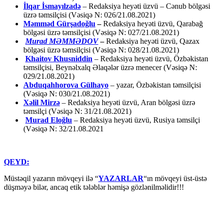
İlqar İsmayılzadə
–
Redaksiya heyəti üzvü – Cənub bölgəsi
üzrə təmsilçisi (Vəsiqə N: 026/21.08.2021)
Məmməd Gürşadoğlu
–
Redaksiya heyəti üzvü, Qarabağ
bölgəsi üzrə təmsilçisi (Vəsiqə N: 027/21.08.2021)
Murad MƏMMƏDOV
–
Redaksiya heyəti üzvü, Qazax
bölgəsi üzrə təmsilçisi (Vəsiqə N: 028/21.08.2021)
Khaitov Khusniddin
– Redaksiya heyəti üzvü, Özbəkistan
təmsilçisi, Beynəlxalq Əlaqələr üzrə menecer (Vəsiqə N:
029/21.08.2021)
Abduqahhorova Gülhayo
– yazar, Özbəkistan təmsilçisi
(Vəsiqə N: 030/21.08.2021)
Xəlil Mirzə
– Redaksiya heyəti üzvü, Aran bölgəsi üzrə
təmsilçi (Vəsiqə N: 31/21.08.2021)
Murad Eloğlu
– Redaksiya heyəti üzvü, Rusiya təmsilçi
(Vəsiqə N: 32/21.08.2021
QEYD:
Müstəqil yazarın mövqeyi ilə “
YAZARLAR
“ın mövqeyi üst-üstə
düşməyə bilər, ancaq etik tələblər həmişə gözlənilməlidir!!!