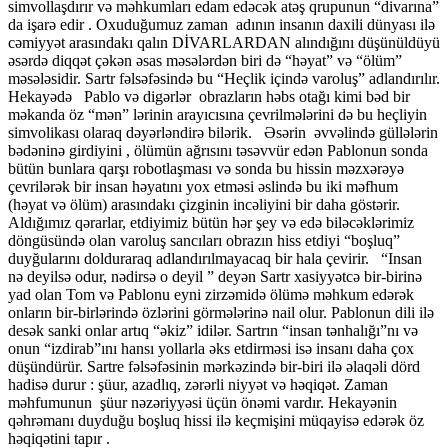
simvollaşdırır və məhkumları edam edəcək atəş qrupunun “divarına”
da işarə edir . Oxuduğumuz zaman adının insanın daxili dünyası ilə
cəmiyyət arasındakı qalın DİVARLARDAN alındığını düşünüldüyü
əsərdə diqqət çəkən əsas məsələrdən biri də “həyat” və “ölüm”
məsələsidir. Sartr fəlsəfəsində bu “Heçlik içində varoluş” adlandırılır.
Hekayədə Pablo və digərlər obrazların həbs otağı kimi bəd bir
məkanda öz “mən” lərinin arayıcısına çevrilmələrini də bu heçliyin
simvolikası olaraq dəyərləndirə bilərik. Əsərin əvvəlində güllələrin
bədəninə girdiyini , ölümün ağrısını təsəvvür edən Pablonun sonda
bütün bunlara qarşı robotlaşması və sonda bu hissin məzxərəyə
çevrilərək bir insan həyatını yox etməsi əslində bu iki məfhum
(həyat və ölüm) arasındakı çizginin incəliyini bir daha göstərir.
Aldığımız qərarlar, etdiyimiz bütün hər şey və edə biləcəklərimiz
döngüsündə olan varoluş sancıları obrazın hiss etdiyi “boşluq”
duyğularını dolduraraq adlandırılmayacaq bir hala çevirir. “Insan
nə deyilsə odur, nədirsə o deyil ” deyən Sartr xasiyyətcə bir-birinə
yad olan Tom və Pablonu eyni zirzəmidə ölümə məhkum edərək
onların bir-birlərində özlərini görmələrinə nail olur. Pablonun dili ilə
desək sanki onlar artıq “əkiz” idilər. Sartrın “insan tənhalığı”nı və
onun “izdirab”ını hansı yollarla əks etdirməsi isə insanı daha çox
düşündürür. Sartre fəlsəfəsinin mərkəzində bir-biri ilə əlaqəli dörd
hadisə durur : şüur, azadlıq, zərərli niyyət və həqiqət. Zaman
məhfumunun şüur nəzəriyyəsi üçün önəmi vardır. Hekayənin
qəhrəmanı duyduğu boşluq hissi ilə keçmişini müqayisə edərək öz
həqiqətini tapır .