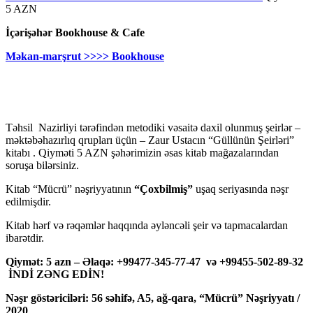
5 AZN
İçərişəhər Bookhouse & Cafe
Məkan-marşrut >>>> Bookhouse
Təhsil Nazirliyi tərəfindən metodiki vəsaitə daxil olunmuş şeirlər –
məktəbəhazırlıq qrupları üçün – Zaur Ustacın “Güllünün Şeirləri”
kitabı . Qiyməti 5 AZN şəhərimizin əsas kitab mağazalarından
soruşa bilərsiniz.
Kitab “Mücrü” nəşriyyatının
“Çoxbilmiş”
uşaq seriyasında nəşr
edilmişdir.
Kitab hərf və rəqəmlər haqqında əyləncəli şeir və tapmacalardan
ibarətdir.
Qiymət: 5 azn – Əlaqə: +99477-345-77-47 və +99455-502-89-32
İNDİ ZƏNG EDİN!
Nəşr göstəriciləri: 56 səhifə, A5, ağ-qara, “Mücrü” Nəşriyyatı /
2020