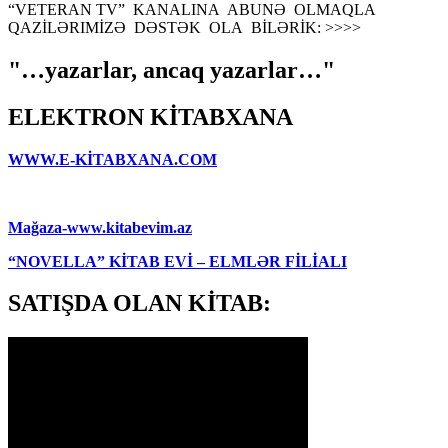
“VETERAN TV” KANALINA ABUNƏ OLMAQLA
QAZİLƏRIMİZƏ DƏSTƏK OLA BİLƏRİK: >>>>
"…yazarlar, ancaq yazarlar…"
ELEKTRON KİTABXANA
WWW.E-KİTABXANA.COM
Mağaza-www.kitabevim.az
“NOVELLA” KİTAB EVİ – ELMLƏR FİLİALI
SATIŞDA OLAN KİTAB: