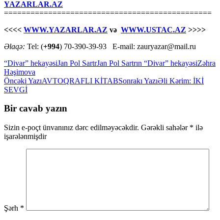
YAZARLAR.AZ
===============================================
<<<<
WWW.YAZARLAR.AZ
və
WWW.USTAC.AZ
>>>>
Əlaqə:
Tel: (
+994
) 70-390-39-93 E-mail: zauryazar@mail.ru
“Divar” hekayəsi
Jan Pol Sartr
Jan Pol Sartrın “Divar” hekayəsi
Zəhra
Həşimova
Yazılar
Öncəki Yazı
AVTOQRAFLI KİTAB
Sonrakı Yazı
Əli Kərim: İKİ
SEVGİ
üzrə
naviqasiya
Bir cavab yazın
Sizin e-poçt ünvanınız dərc edilməyəcəkdir.
Gərəkli sahələr
*
ilə
işarələnmişdir
Şərh
*