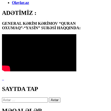
Olaylar.az
ADƏTİMİZ :
GENERAL KƏRİM KƏRİMOV “QURAN
OXUMAQ”-“YASİN” SURƏSİ HAQQINDA:
SAYTDA TAP
Axtarış:
MƏQALƏLƏR