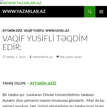
Axtar
WWW.YAZARLAR.AZ
MÜHTƏVIYYATA
ƏSAS
KEÇ
MENYU
AYTƏKİN ƏZİZ
,
VAQİF YUSİFLİ
,
WWW.USTAC.AZ
VAQIF YUSIFLI TƏQDIM
EDIR:
APREL 9, 2024
WWW.BITIK.AZ
BIR ŞƏRH YAZIN
TANIŞ OLUN: –
AYTƏKİN ƏZİZ
Bir tələbə qız- Lənkəran Dövlət Universitetinin tələbəsi-
Aytəkin Əziz şeirlərini mənim ünvanıma göndərib . Mən də bu
şeirləri oxudum. Heç üzünü görmədiyim bu tələbə qızın istəyi