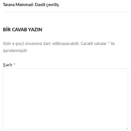
Təranə Məmməd: Daxili çevriliş
BIR CAVAB YAZIN
Sizin e-poçt ünvanınız dərc edilməyəcəkdir.
Gərəkli sahələr
*
ilə
işarələnmişdir
Şərh
*