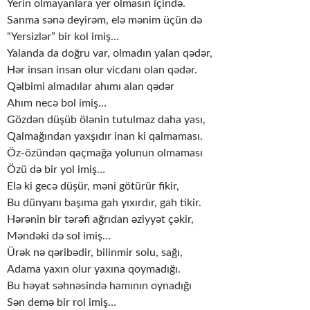
Yerin olmayanlara yer olmasın içində.
Sanma sənə deyirəm, elə mənim üçün də
“Yersizlər” bir kol imiş…
Yalanda da doğru var, olmadın yalan qədər,
Hər insan insan olur vicdanı olan qədər.
Qəlbimi almadılar ahımı alan qədər
Ahım necə bol imiş…
Gözdən düşüb ölənin tutulmaz daha yası,
Qalmağından yaxşıdır inan ki qalmaması.
Öz-özündən qaçmağa yolunun olmaması
Özü də bir yol imiş…
Elə ki gecə düşür, məni götürür fikir,
Bu dünyanı başıma gah yıxırdır, gah tikir.
Hərənin bir tərəfi ağrıdan əziyyət çəkir,
Məndəki də sol imiş…
Ürək nə qəribədir, bilinmir solu, sağı,
Adama yaxın olur yaxına qoymadığı.
Bu həyat səhnəsində hamının oynadığı
Sən demə bir rol imiş…