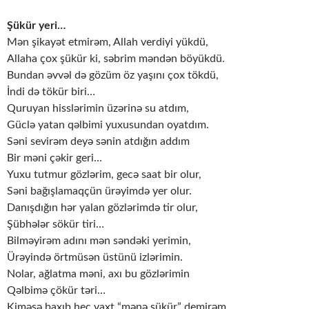
Şükür yeri…
Mən şikayət etmirəm, Allah verdiyi yükdü,
Allaha çox şükür ki, səbrim məndən böyükdü.
Bundan əvvəl də gözüm öz yaşını çox tökdü,
İndi də tökür biri…
Quruyan hisslərimin üzərinə su atdım,
Güclə yatan qəlbimi yuxusundan oyatdım.
Səni sevirəm deyə sənin atdığın addım
Bir məni çəkir geri…
Yuxu tutmur gözlərim, gecə saat bir olur,
Səni bağışlamaqçün ürəyimdə yer olur.
Danışdığın hər yalan gözlərimdə tir olur,
Şübhələr sökür tiri…
Bilməyirəm adını mən səndəki yerimin,
Ürəyində örtmüsən üstünü izlərimin.
Nolar, ağlatma məni, axı bu gözlərimin
Qəlbimə çökür təri…
Kiməsə baxıb heç vaxt “mənə şükür” demirəm,