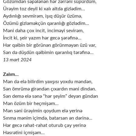
Gözümdən səpələnən hər zərrəni süpürdüm,
Ürəyim toz deyil ki xalı altda gizlədim…
Aydınlığı sevmirəm, işıq düşür üzümə,
Özümü gizləməkçün qaranlığı gözlədim…
Məni daha çox incit, inciməyi sevirəm,
İncit ki, şeir yazım hər gecə şərəfinə…
Hər qəlbin bir görünən görünməyən üzü var,
Sən də düşdün qəlbimin qaranlıq tərəfinə…
13 mart 2024
Zalım…
Mən də elə bilirdim yaxşısı yoxdu məndən,
Sən ömrümə girəndən çıxardın məni dindən.
Sən demə elə sənə “hər şeyim” deyən gündən
Mən özüm bir heçmişəm…
Mən səni ürəyimin qoydum elə yerinə
Sınma mənim içimdə, batarsan ən dərinə…
Hər gecə rahat-rahat oturub çay yerinə
Həsrətini içmişəm…