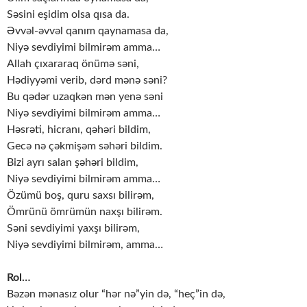
Səsini eşidim olsa qısa da.
Əvvəl-əvvəl qanım qaynamasa da,
Niyə sevdiyimi bilmirəm amma…
Allah çıxararaq önümə səni,
Hədiyyəmi verib, dərd mənə səni?
Bu qədər uzaqkən mən yenə səni
Niyə sevdiyimi bilmirəm amma…
Həsrəti, hicranı, qəhəri bildim,
Gecə nə çəkmişəm səhəri bildim.
Bizi ayrı salan şəhəri bildim,
Niyə sevdiyimi bilmirəm amma…
Özümü boş, quru saxsı bilirəm,
Ömrünü ömrümün naxşı bilirəm.
Səni sevdiyimi yaxşı bilirəm,
Niyə sevdiyimi bilmirəm, amma…
Rol…
Bəzən mənasız olur “hər nə”yin də, “heç”in də,