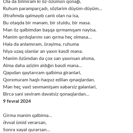
Ola da bilmirəm ki öz-özümün qonağı,
Ruhum paramparçadı, sözlərim düyüm-düyüm…
Ətrafımda qalmayıb canlı olan nə isə,
Bu otaqda bir mənəm, bir stuldu, bir masa.
Mən öz qəlbimdən başqa qırmamışam nəyisə,
Mənim qırdıqlarımı sən qırma heç olmasa…
Hələ də anlamıram, ürəyimə, ruhuma
Niyə uzaq olanlar ən yaxın kəsdi mənə.
Mənim özümdən də çox sən yaxınsan ahıma,
Alma daha əzizim aldığın bəsdi mənə…
Qapıdan qaytarıram qəlbimə girənləri,
Qorxmuram haqlı-haqsız edilən qınaqlardan.
Mən heç vaxt sevməmişəm xəbərsiz gələnləri,
Bircə səni sevirəm dəvətsiz qonaqlardan…
9 fevral 2024
Girmə mənim qəlbimə…
Əvvəl ümid verərsən,
Sonra xəyal qurarsan…