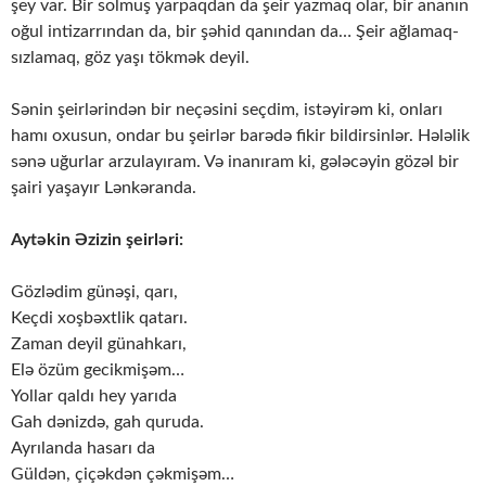
şey var. Bir solmuş yarpaqdan da şeir yazmaq olar, bir ananın
oğul intizarrından da, bir şəhid qanından da… Şeir ağlamaq-
sızlamaq, göz yaşı tökmək deyil.
Sənin şeirlərindən bir neçəsini seçdim, istəyirəm ki, onları
hamı oxusun, ondar bu şeirlər barədə fikir bildirsinlər. Hələlik
sənə uğurlar arzulayıram. Və inanıram ki, gələcəyin gözəl bir
şairi yaşayır Lənkəranda.
Aytəkin Əzizin şeirləri:
Gözlədim günəşi, qarı,
Keçdi xoşbəxtlik qatarı.
Zaman deyil günahkarı,
Elə özüm gecikmişəm…
Yollar qaldı hey yarıda
Gah dənizdə, gah quruda.
Ayrılanda hasarı da
Güldən, çiçəkdən çəkmişəm…