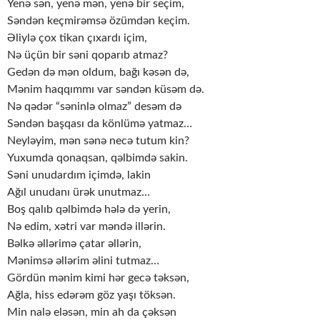
Yenə sən, yenə mən, yenə bir seçim,
Səndən keçmirəmsə özümdən keçim.
Əliylə çox tikan çıxardı içim,
Nə üçün bir səni qoparıb atmaz?
Gedən də mən oldum, bağı kəsən də,
Mənim haqqımmı var səndən küsəm də.
Nə qədər “səninlə olmaz” desəm də
Səndən başqası da könlümə yatmaz…
Neyləyim, mən sənə necə tutum kin?
Yuxumda qonaqsan, qəlbimdə sakin.
Səni unudardım içimdə, lakin
Ağıl unudanı ürək unutmaz…
Boş qalıb qəlbimdə hələ də yerin,
Nə edim, xətri var məndə illərin.
Bəlkə əllərimə çatar əllərin,
Mənimsə əllərim əlini tutmaz…
Gördün mənim kimi hər gecə təksən,
Ağla, hiss edərəm göz yaşı töksən.
Min nalə eləsən, min ah da çəksən