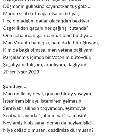
Düşmənin gülləsinə xəyanətkar tuş gələ…
Məndə silah tutmağa olsa idi ixtiyar,
Heç olmadığım qədər olacaqdım bəxtiyar.
Əsgərlikdən qaçanı hər çağırış “tutanda”
Ona cəhənnəm gəlir cənnət olan bu diyar…
Mən Vətənin həm qızı, həm də ki bir oğluyam,
Kim də bağlı olmasa, mən vətənə bağlıyam!
Parçalanmış içimdə bir Vətənim bütövdür,
Şuşalıyam, talışam, aranlıyam, dağlıyam!
20 sentyabr 2023
Şəhid ayı…
Mən on iki ay deyil, qoy on bir ay yaşayım,
İstəmirəm bir ayı, istəmirəm gəlməsin!
Sentiyabr silinsin təqvimdən, eşitməyək
Sentyabr ayında “şəhidin var” kəlməsin!
Neyləmişik biz sənə, denən də neyləmişik?
Niyə cəllad olmusan, qəsdimizə durmusan?