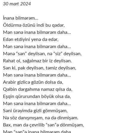
30 mart 2024
İnana bilmərəm…
Öldürmə özünü indi bu qədər,
Mən sənə inana bilmərəm daha…
Edən etdiyini yenə də edər,
Mən sənə inana bilmərəm daha…
Mənə “sən” deyilsən, nə “siz” deyilsən,
Rahat ol, sağalmaz bir iz deyilsən.
Sən ki, pak deyilsən, təmiz deyilsən,
Mən sənə inana bilmərəm daha…
Arabir gizlicə gözün dolsa da,
Qəlbin dərgahıma namaz qılsa da,
Eşqin qürurundan böyük olsa da,
Mən sənə inana bilmərəm daha…
Səni ürəyimdə gizli gömmüşəm,
Nə söz danışmışam, nə də dinmişəm.
Bax, mən də çevrilib “sən”ə dönmüşəm,
Mən “sən”ə inana bilmərəm daha…