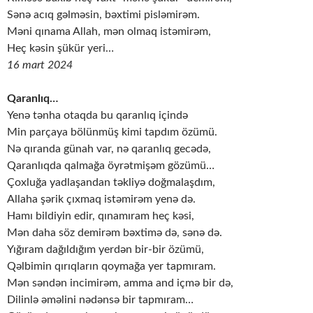
Sənə acıq gəlməsin, bəxtimi pisləmirəm.
Məni qınama Allah, mən olmaq istəmirəm,
Heç kəsin şükür yeri…
16 mart 2024
Qaranlıq…
Yenə tənha otaqda bu qaranlıq içində
Min parçaya bölünmüş kimi tapdım özümü.
Nə qıranda günah var, nə qaranlıq gecədə,
Qaranlıqda qalmağa öyrətmişəm gözümü…
Çoxluğa yadlaşandan təkliyə doğmalaşdım,
Allaha şərik çıxmaq istəmirəm yenə də.
Hamı bildiyin edir, qınamıram heç kəsi,
Mən daha söz demirəm bəxtimə də, sənə də.
Yığıram dağıldığım yerdən bir-bir özümü,
Qəlbimin qırıqların qoymağa yer tapmıram.
Mən səndən incimirəm, amma and içmə bir də,
Dilinlə əməlini nədənsə bir tapmıram…