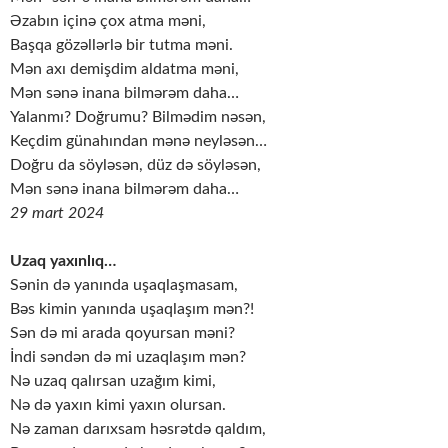
Əzabın içinə çox atma məni,
Başqa gözəllərlə bir tutma məni.
Mən axı demişdim aldatma məni,
Mən sənə inana bilmərəm daha…
Yalanmı? Doğrumu? Bilmədim nəsən,
Keçdim günahından mənə neyləsən…
Doğru da söyləsən, düz də söyləsən,
Mən sənə inana bilmərəm daha…
29 mart 2024
Uzaq yaxınlıq…
Sənin də yanında uşaqlaşmasam,
Bəs kimin yanında uşaqlaşım mən?!
Sən də mi arada qoyursan məni?
İndi səndən də mi uzaqlaşım mən?
Nə uzaq qalırsan uzağım kimi,
Nə də yaxın kimi yaxın olursan.
Nə zaman darıxsam həsrətdə qaldım,