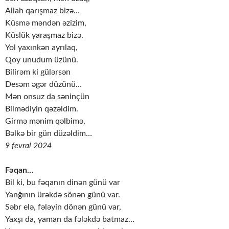
Allah qarışmaz bizə…
Küsmə məndən əzizim,
Küslük yaraşmaz bizə.
Yol yaxınkən ayrılaq,
Qoy unudum üzünü.
Bilirəm ki gülərsən
Desəm əgər düzünü…
Mən onsuz da səninçün
Bilmədiyin qəzəldim.
Girmə mənim qəlbimə,
Bəlkə bir gün düzəldim…
9 fevral 2024
Fəqan…
Bil ki, bu fəqanın dinən günü var
Yanğının ürəkdə sönən günü var.
Səbr elə, fələyin dönən günü var,
Yaxşı da, yaman da fələkdə batmaz…