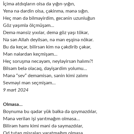
İçimə atdıqların olsa da yığın-yığın,
Yenə nə dərdin olsa, çəkinmə, mənə sığın.
Heç mən də bilməyirdim, gecənin uzunluğun
Göz yaşımla ölçmüşəm…
Demə mənsiz yıxılar, demə göz yaşı tökər,
Nə sən Allah deyilsən, nə mən eşqinə nökər.
Bu da keçər, bilirsən kim nə çəkdirib çəkər,
Mən nələrdən keçmişəm…
Heç soruşma necəyəm, neyləyirsən halımı?!
Bilsəm belə olacaq, dəyişərdim yolumu…
Mənə “sev” deməmisən, sənin kimi zalımı
Sevməyi mən seçmişəm…
9 mart 2024
Olmasa…
Boynuma bu qədər yük bəlkə də qoymazdılar,
Mənə verilən işi yarıtmağım olmasa…
Bilirəm hamı kimi məni də saymazdılar,
Od tutan misraları yaratmağım olmasa…