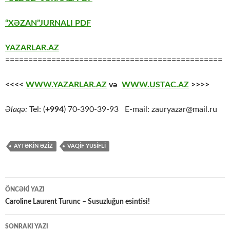
“XƏZAN”JURNALI PDF
YAZARLAR.AZ
===============================================
<<<<
WWW.YAZARLAR.AZ
və
WWW.USTAC.AZ
>>>>
Əlaqə:
Tel: (
+994
) 70-390-39-93 E-mail: zauryazar@mail.ru
AYTƏKİN ƏZİZ
VAQİF YUSİFLİ
Yazılar
ÖNCƏKI YAZI
üzrə
Caroline Laurent Turunc – Susuzluğun esintisi!
naviqasiya
SONRAKI YAZI