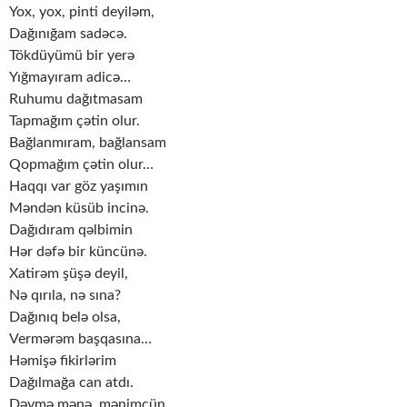
Yox, yox, pinti deyiləm,
Dağınığam sadəcə.
Tökdüyümü bir yerə
Yığmayıram adicə…
Ruhumu dağıtmasam
Tapmağım çətin olur.
Bağlanmıram, bağlansam
Qopmağım çətin olur…
Haqqı var göz yaşımın
Məndən küsüb incinə.
Dağıdıram qəlbimin
Hər dəfə bir küncünə.
Xatirəm şüşə deyil,
Nə qırıla, nə sına?
Dağınıq belə olsa,
Vermərəm başqasına…
Həmişə fikirlərim
Dağılmağa can atdı.
Dəymə mənə, mənimçün