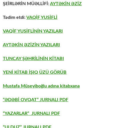
ŞEİRLƏRİN MÜƏLLİFİ:
AYTƏKİN ƏZİZ
Tədim etdi:
VAQİF YUSİFLİ
VAQİF YUSİFLİNİN YAZILARI
AYTƏKİN ƏZİZİN YAZILARI
TUNCAY ŞƏHRİLİNİN KİTABI
YENİ KİTAB İŞIQ ÜZÜ GÖRÜB
Mustafa Müseyiboğlu adına kitabxana
“ƏDƏBİ OVQAT” JURNALI PDF
“YAZARLAR” JURNALI PDF
“ULDUZ” JURNALI PDF