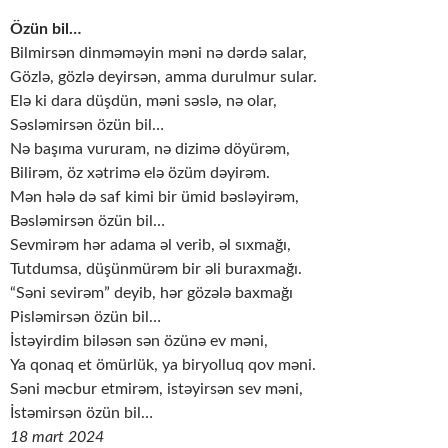
Özün bil…
Bilmirsən dinməməyin məni nə dərdə salar,
Gözlə, gözlə deyirsən, amma durulmur sular.
Elə ki dara düşdün, məni səslə, nə olar,
Səsləmirsən özün bil…
Nə başıma vururam, nə dizimə döyürəm,
Bilirəm, öz xətrimə elə özüm dəyirəm.
Mən hələ də saf kimi bir ümid bəsləyirəm,
Bəsləmirsən özün bil…
Sevmirəm hər adama əl verib, əl sıxmağı,
Tutdumsa, düşünmürəm bir əli buraxmağı.
“Səni sevirəm” deyib, hər gözələ baxmağı
Pisləmirsən özün bil…
İstəyirdim biləsən sən özünə ev məni,
Ya qonaq et ömürlük, ya biryolluq qov məni.
Səni məcbur etmirəm, istəyirsən sev məni,
İstəmirsən özün bil…
18 mart 2024