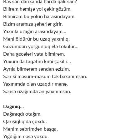
Bəs sən darıxanda harda qalırsan?
Bilirəm həmişə yol çəkir gözüm,
Bilmirəm bu yolun harasındayam.
Bizim aramıza şəhərlər girir,
Yaxınla uzağın arasındayam…
Məni öldürür bu uzaq yaxınlıq,
Gözümdən yorğunluq elə tökülür…
Daha gecələri yata bilmirəm,
Yuxum da taqətim kimi çəkilir…
Ayrıla bilmərəm səndən əzizim,
Sən ki məsum-məsum tək baxanımsan.
Yaxınımda olan uzaqdır mənə,
Sənsə uzağımda ən yaxınımsan.
Dağınıq…
Dağınıqdı otağım,
Qarışıqlıq da çoxdu.
Mənim səbrimdən başqa,
Yığdığım nəsə yoxdu.