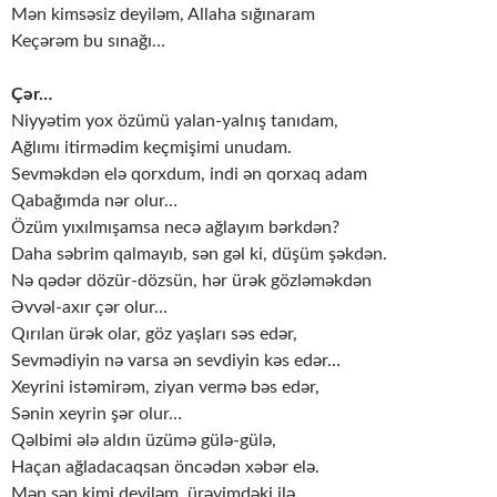
Mən kimsəsiz deyiləm, Allaha sığınaram
Keçərəm bu sınağı…
Çər…
Niyyətim yox özümü yalan-yalnış tanıdam,
Ağlımı itirmədim keçmişimi unudam.
Sevməkdən elə qorxdum, indi ən qorxaq adam
Qabağımda nər olur…
Özüm yıxılmışamsa necə ağlayım bərkdən?
Daha səbrim qalmayıb, sən gəl ki, düşüm şəkdən.
Nə qədər dözür-dözsün, hər ürək gözləməkdən
Əvvəl-axır çər olur…
Qırılan ürək olar, göz yaşları səs edər,
Sevmədiyin nə varsa ən sevdiyin kəs edər…
Xeyrini istəmirəm, ziyan vermə bəs edər,
Sənin xeyrin şər olur…
Qəlbimi ələ aldın üzümə gülə-gülə,
Haçan ağladacaqsan öncədən xəbər elə.
Mən sən kimi deyiləm, ürəyimdəki ilə