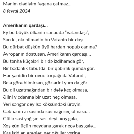
Mənim elədiyim fəqana çatmaz…
8 fevral 2024
Amerikanın qardaşı…
Ey bu böyük ölkənin sənəddə “vətəndaşı”,
Sən ki, ola bilmədin bu Vətənin bir daşı…
Bu qürbət düşkünlüyü hardan hopub canına?
Avropanın dostusan, Amerikanın qardaşı…
Bu tənha küçələri bir də izdihamda gör,
Bir bədənlik tabutda, bir qəbirlik qumda gör.
Hər şəhidin bir ovuc torpağı da Vətəndi,
Belə görə bilmirsən, gözlərini yum da gör…
Bu dil uzatmağından bir dəfə keç olmasa,
Əlini vicdanına bir uzat heç olmasa.
Yeri səngər deyilsə köksündəki ürəyin,
Cəbhənin arxasında susmağı seç olmasa…
Güllə səsi yağışın səsi deyil xoş gələ,
Xoş gün üçün meydana gərək neçə baş gələ…
Kaş igidlər, ərənlər, nər oğullar yerinə