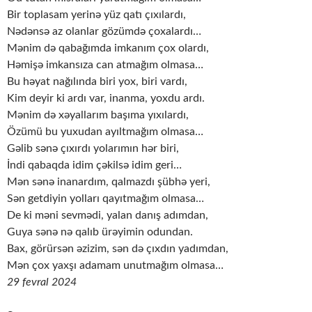
Bir toplasam yerinə yüz qatı çıxılardı,
Nədənsə az olanlar gözümdə çoxalardı…
Mənim də qabağımda imkanım çox olardı,
Həmişə imkansıza can atmağım olmasa…
Bu həyat nağılında biri yox, biri vardı,
Kim deyir ki ardı var, inanma, yoxdu ardı.
Mənim də xəyallarım başıma yıxılardı,
Özümü bu yuxudan ayıltmağım olmasa…
Gəlib sənə çıxırdı yolarımın hər biri,
İndi qabaqda idim çəkilsə idim geri…
Mən sənə inanardım, qalmazdı şübhə yeri,
Sən getdiyin yolları qayıtmağım olmasa…
De ki məni sevmədi, yalan danış adımdan,
Guya sənə nə qalıb ürəyimin odundan.
Bax, görürsən əzizim, sən də çıxdın yadımdan,
Mən çox yaxşı adamam unutmağım olmasa…
29 fevral 2024