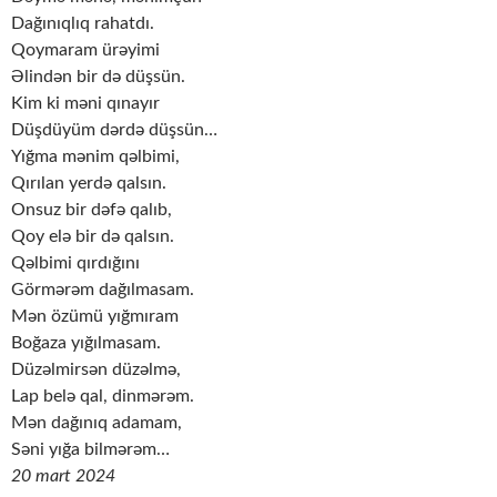
Dağınıqlıq rahatdı.
Qoymaram ürəyimi
Əlindən bir də düşsün.
Kim ki məni qınayır
Düşdüyüm dərdə düşsün…
Yığma mənim qəlbimi,
Qırılan yerdə qalsın.
Onsuz bir dəfə qalıb,
Qoy elə bir də qalsın.
Qəlbimi qırdığını
Görmərəm dağılmasam.
Mən özümü yığmıram
Boğaza yığılmasam.
Düzəlmirsən düzəlmə,
Lap belə qal, dinmərəm.
Mən dağınıq adamam,
Səni yığa bilmərəm…
20 mart 2024