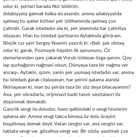
odur ki, şeirləri barədə fikir bildirim.
Ədəbiyyata gəlmək bəlkə də asandır, amma ədəbiyyatda
qalmaq bu qədər kütləvi şeir izdihamında qalmaq çox
çətindir. Gərək istedadın ola ki, şeir aləmində hər çətinliyə
dözəsən. Mən bu istedad işartılarını Aytəkində görürəm.
Böyük rus şairi Sergey Yesenin yazırdı ki: «Bəli, şair olmaq
odur ki, gərək, Pozmayıb həyatın ilk qanununu, Öz
damarlarından qanı çəkərək Vurub isidəsən özgə qanını. Qoy
lap qurbağanın nəğməsi olsun, Dünyaya təzə bir nəğmə ver
ancaq». Aytəkin, qızım, sənin şeir yazmaq istedadın var, amma
bu istedadı gərək cilalayasan, hər şeirini qələmə alanda
fikirləşəsən ki, mən bu şeirdə təzə bir söz deyə biləcəyəmmi?
Axə, şeir obrazlarla, orijmnavl bədii təsvir vasitələori ilə
düşünmək deməkdir.
Gənclik sevgi ilə doludur, hamı qəlbindəki o sevgi hisslərini
qələmə alır. Amma sevgi təkcə kiməsə öz dolu ürəyini
boşaltmaq demək deyil. Vətən sevgisi var, ana sevgisi var,
təbiətə sevgi var, gözəlliyə sevgi var. Bir sözlə, yazılmalı çox