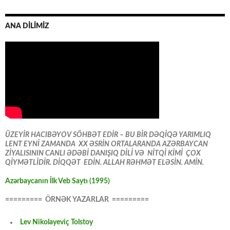
ANA DİLİMİZ
ÜZEYİR HACIBƏYOV SÖHBƏT EDİR – BU BİR DƏQİQƏ YARIMLIQ
LENT EYNİ ZAMANDA XX ƏSRİN ORTALARANDA AZƏRBAYCAN
ZİYALISININ CANLI ƏDƏBİ DANIŞIQ DİLİ VƏ NİTQİ KİMİ ÇOX
QİYMƏTLİDİR. DİQQƏT EDİN. ALLAH RƏHMƏT ELƏSİN. AMİN.
Azərbaycanın İlk Veb Saytı (1995)
========= ÖRNƏK YAZARLAR =========
Lev Nikolayeviç Tolstoy