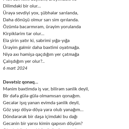
Dilimdəki bir olur…
Ürəyə sevdiyi yox, şübhələr sarılanda,
Daha dönüşü olmur sarı sim qırılanda.
Özümlə bacarmıram, ürəyim yorulanda
Kirpiklərim tər olur…
Elə şirin yatır ki, səbrimi yığa-yığa
Ürəyim gəlmir daha bəxtimi oyatmağa.
Niyə axı həmişə qaçdığım yer çatmağa
Çalışdığım yer olur?..
6 mart 2024
Dəvətsiz qonaq…
Mənim bəxtimdə iş var, bilirəm sənlik deyil,
Bir dəfə gülə-gülə olmamısan qonağım.
Gecələr işıq yanan evimdə şənlik deyil,
Göz yaşı döyə-döyə yara olub yanağım…
Döndərərək bir daşa içimdəki bu dağı
Gecənin bir yarısı kimin qapısın döyüm?