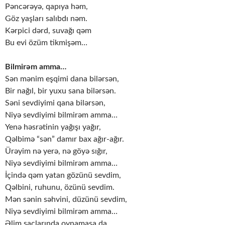
Pəncərəyə, qapıya həm,
Göz yaşları salıbdı nəm.
Kərpici dərd, suvağı qəm
Bu evi özüm tikmişəm…
Bilmirəm amma…
Sən mənim eşqimi dana bilərsən,
Bir nağıl, bir yuxu sana bilərsən.
Səni sevdiyimi qana bilərsən,
Niyə sevdiyimi bilmirəm amma…
Yenə həsrətinin yağışı yağır,
Qəlbimə “sən” damır bax ağır-ağır.
Ürəyim nə yerə, nə göyə sığır,
Niyə sevdiyimi bilmirəm amma…
İçində qəm yatan gözünü sevdim,
Qəlbini, ruhunu, özünü sevdim.
Mən sənin səhvini, düzünü sevdim,
Niyə sevdiyimi bilmirəm amma…
Əlim saçlarında oynamasa da,