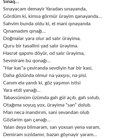
Sınaq…
Sınayacam deməyir Yaradan sınayanda,
Gördüm ki, kimsə görmür ürəyim qanayanda…
Səhvim bunda oldu ki, el məni qınayanda
Qınamadım qınağı…
Doğmalar yara olur ad salır ürəyimə,
Quru bir təsəllini yad salır ürəyimə.
Həsrət qapımı döyür, od salır ürəyimə,
Sevmirəm bu qonağı…
“Hər kəs”ə çevirəndə sevdiyin hər bir kəsi,
Daha gözündə olmur nə yaxşısı, nə pisi.
Canım elə yandı ki, göz yaşımın istisi
Yara etdi yanağı…
Təbəssümüm üzümdə gah gül açıb, gah solub,
Otağıma soyuq yox, ürəyimə “sən” dolub.
Mən necə inandırım, səni sevəndən olub
Gözlərim qan çanağı…
Yalan deyə bilmərəm, sən yoxsan yenə varam,
Demirəm sızıldamır, bəzən göynəyir yaram…