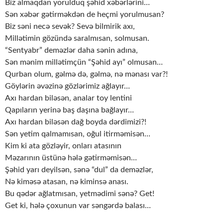
Biz almaqdan yorulduq şəhid xəbərlərini…
Sən xəbər gətirməkdən de heçmi yorulmusan?
Biz səni necə sevək? Sevə bilmirik axı,
Millətimin gözündə saralmısan, solmusan.
“Sentyabr” deməzlər daha sənin adına,
Sən mənim millətimçün “Şəhid ayı” olmusan…
Qurban olum, gəlmə də, gəlmə, nə mənası var?!
Göylərin əvəzinə gözlərimiz ağlayır…
Axı hardan biləsən, analar toy lentini
Qapıların yerinə baş daşına bağlayır…
Axı hardan biləsən dağ boyda dərdimizi?!
Sən yetim qalmamısan, oğul itirməmisən…
Kim ki ata gözləyir, onları atasının
Məzarının üstünə hələ gətirməmisən…
Şəhid yarı deyilsən, sənə “dul” da deməzlər,
Nə kiməsə atasan, nə kiminsə anası.
Bu qədər ağlatmısan, yetmədimi sənə? Get!
Get ki, hələ çoxunun var səngərdə balası…