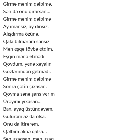
Girmə mənim qəlbimə,
Sən də onu qırarsan…
Girmə mənim qəlbimə
Ay imansız, ay dinsiz.
Alışdırma özünə,
Qala bilmərəm sənsiz.
Mən eşqə tövbə etdim,
Eşqin mənə etmədi.
Qovdum, yenə xəyalın
Gözlərimdən getmədi.
Girmə mənim qəlbimə
Sonra çətin çıxasan.
Qoyma sənə şans verim
Ürəyimi yıxasan…
Bax, ayaq üstündəyəm,
Gülürəm az da olsa.
Onu da itirərəm,
Qəlbim əlinə qalsa…
Sən uzaqsan, mən uzaq,