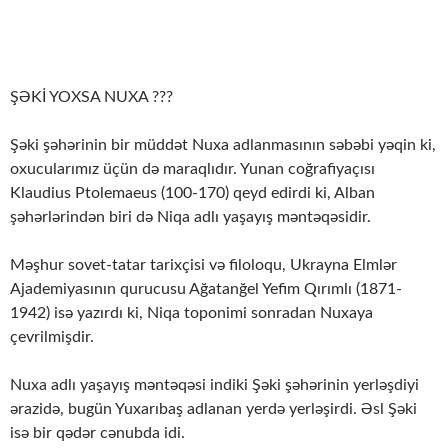
ŞƏKİ YOXSA NUXA ???
Şəki şəhərinin bir müddət Nuxa adlanmasının səbəbi yəqin ki,
oxucularımız üçün də maraqlıdır. Yunan coğrafiyaçısı
Klaudius Ptolemaeus (100-170) qeyd edirdi ki, Alban
şəhərlərindən biri də Niqa adlı yaşayış məntəqəsidir.
Məşhur sovet-tatar tarixçisi və filoloqu, Ukrayna Elmlər
Ajademiyasının qurucusu Ağatanğel Yefim Qırımlı (1871-
1942) isə yazırdı ki, Niqa toponimi sonradan Nuxaya
çevrilmişdir.
Nuxa adlı yaşayış məntəqəsi indiki Şəki şəhərinin yerləşdiyi
ərazidə, bugün Yuxarıbaş adlanan yerdə yerləşirdi. Əsl Şəki
isə bir qədər cənubda idi.