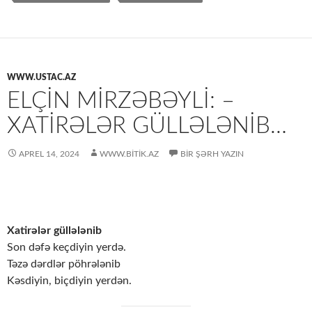
WWW.USTAC.AZ
ELÇIN MIRZƏBƏYLI: –
XATIRƏLƏR GÜLLƏLƏNIB…
APREL 14, 2024
WWW.BITIK.AZ
BIR ŞƏRH YAZIN
Xatirələr güllələnib
Son dəfə keçdiyin yerdə.
Təzə dərdlər pöhrələnib
Kəsdiyin, biçdiyin yerdən.