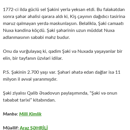
1772-ci ildə güclü sel Şəkini yerlə yeksan etdi. Bu fəlakətdən
sonra şəhər əhalisi qərara aldı ki, Kiş çayının dağıdıcı təsirinə
məruz qalmayan yerdə məskunlaşsın. Beləliklə, Şəki camaatı
Nuxa kəndinə köçdü. Şəki şəhərinin uzun müddət Nuxa
adlanmasının səbəbi məhz budur.
Onu da vurğulayaq ki, qədim Şəki və Nuxada yaşayanlar bir
elin, bir tayfanın üzvləri idilər.
P.S. Şəkinin 2.700 yaşı var. Şəhəri əhatə edən dağlar isə 11
milyon il əvvəl yaranmışdır.
Şəki ziyalısı Qalib Əsədovun paylaşımında, “Şəki və onun
təbabət tarixi” kitabından.
Mənbə:
Milli Kimlik
Müəllif:
Araz ŞƏHRİLİ