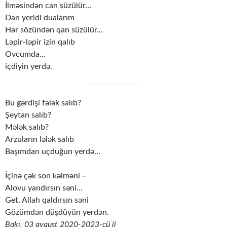
İlməsindən can süzülür…
Dan yeridi dualarım
Hər sözündən qan süzülür…
Ləpir-ləpir izin qalıb
Ovcumda…
içdiyin yerdə.
Bu gərdişi fələk salıb?
Şeytan salıb?
Mələk salıb?
Arzuların lələk salıb
Başımdan uçduğun yerdə…
İçinə çək son kəlməni –
Alovu yandırsın səni…
Get, Allah qaldırsın səni
Gözümdən düşdüyün yerdən.
Bakı, 03 avqust 2020-2023-cü il