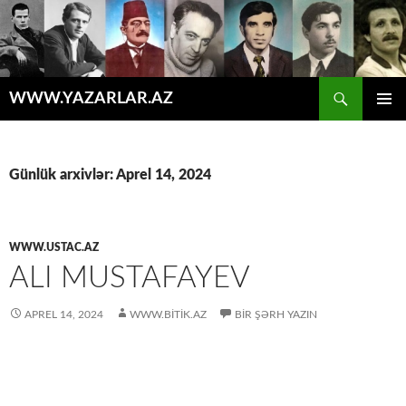
Axtar
WWW.YAZARLAR.AZ
MÜHTƏVIYYATA
ƏSAS
KEÇ
MENYU
Günlük arxivlər: Aprel 14, 2024
WWW.USTAC.AZ
ALI MUSTAFAYEV
APREL 14, 2024
WWW.BITIK.AZ
BIR ŞƏRH YAZIN