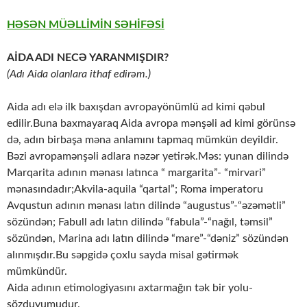
HƏSƏN MÜƏLLİMİN SƏHİFƏSİ
AİDA ADI NECƏ YARANMIŞDIR?
(Adı Aida olanlara ithaf edirəm.)
Aida adı elə ilk baxışdan avropayönümlü ad kimi qəbul
edilir.Buna baxmayaraq Aida avropa mənşəli ad kimi görünsə
də, adın birbaşa məna anlamını tapmaq mümkün deyildir.
Bəzi avropamənşəli adlara nəzər yetirək.Məs: yunan dilində
Marqarita adının mənası latınca “ margarita”- “mirvari”
mənasındadır;Akvila-aquila “qartal”; Roma imperatoru
Avqustun adının mənası latın dilində “augustus”-“əzəmətli”
sözündən; Fabull adı latın dilində “fabula”-“nağıl, təmsil”
sözündən, Marina adı latın dilində “mare”-“dəniz” sözündən
alınmışdır.Bu səpgidə çoxlu sayda misal gətirmək
mümkündür.
Aida adının etimologiyasını axtarmağın tək bir yolu-
sözduyumudur.