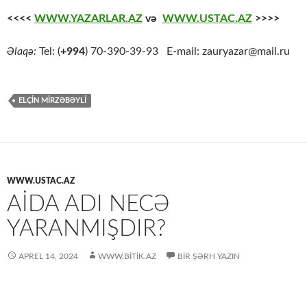
<<<<
WWW.YAZARLAR.AZ
və
WWW.USTAC.AZ
>>>>
Əlaqə:
Tel: (
+994
) 70-390-39-93 E-mail: zauryazar@mail.ru
ELÇIN MIRZƏBƏYLI
WWW.USTAC.AZ
AİDA ADI NECƏ
YARANMIŞDIR?
APREL 14, 2024
WWW.BITIK.AZ
BIR ŞƏRH YAZIN