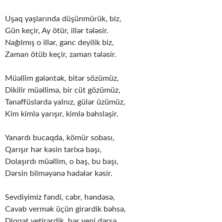
Uşaq yaşlarında düşünmürük, biz,
Gün keçir, Ay ötür, illər tələsir.
Nağılmış o illər, gənc deyilik biz,
Zaman ötüb keçir, zaman tələsir.
Müəllim gələntək, bitər sözümüz,
Dikilir müəllimə, bir cüt gözümüz,
Tənəffüslərdə yalnız, gülər üzümüz,
Kim kimlə yarışır, kimlə bəhsləşir.
Yanardı bucaqda, kömür sobası,
Qarışır hər kəsin tarixə başı,
Dolaşırdı müəllim, o baş, bu başı,
Dərsin bilməyənə hədələr kəsir.
Sevdiyimiz fəndi, cəbr, həndəsə,
Cavab vermək üçün girərdik bəhsə,
Diqqət yetirərdik, hər yeni dərsə,