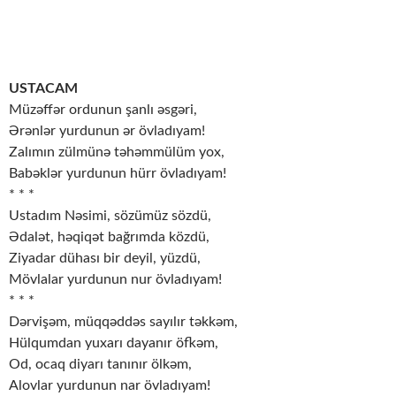
USTACAM
Müzəffər ordunun şanlı əsgəri,
Ərənlər yurdunun ər övladıyam!
Zalımın zülmünə təhəmmülüm yox,
Babəklər yurdunun hürr övladıyam!
* * *
Ustadım Nəsimi, sözümüz sözdü,
Ədalət, həqiqət bağrımda közdü,
Ziyadar dühası bir deyil, yüzdü,
Mövlalar yurdunun nur övladıyam!
* * *
Dərvişəm, müqqəddəs sayılır təkkəm,
Hülqumdan yuxarı dayanır öfkəm,
Od, ocaq diyarı tanınır ölkəm,
Alovlar yurdunun nar övladıyam!