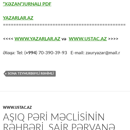
“XƏZAN”JURNALI PDF
YAZARLAR.AZ
===============================================
<<<<
WWW.YAZARLAR.AZ
və
WWW.USTAC.AZ
>>>>
Əlaqə:
Tel: (
+994
) 70-390-39-93 E-mail: zauryazar@mail.r
SONA TEYMURBƏYLİ RƏHİMLİ
WWW.USTAC.AZ
AŞIQ PƏRI MƏCLISININ
RƏHBƏRI, ŞAIR PƏRVANƏ