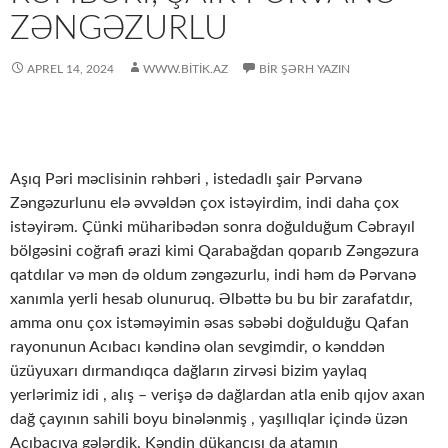
ZƏNGƏZURLU
APREL 14, 2024
WWW.BITIK.AZ
BIR ŞƏRH YAZIN
Aşıq Pəri məclisinin rəhbəri , istedadlı şair Pərvanə
Zəngəzurlunu elə əvvəldən çox istəyirdim, indi daha çox
istəyirəm. Çünki müharibədən sonra doğulduğum Cəbrayıl
bölgəsini coğrafi ərazi kimi Qarabağdan qoparıb Zəngəzura
qatdılar və mən də oldum zəngəzurlu, indi həm də Pərvanə
xanımla yerli hesab olunuruq. Əlbəttə bu bu bir zarafatdır,
amma onu çox istəməyimin əsas səbəbi doğulduğu Qafan
rayonunun Acıbacı kəndinə olan sevgimdir, o kənddən
üzüyuxarı dırmandıqca dağların zirvəsi bizim yaylaq
yerlərimiz idi , alış – verişə də dağlardan atla enib qıjov axan
dağ çayının sahili boyu binələnmiş , yaşıllıqlar içində üzən
Acıbacıya gələrdik. Kəndin dükançısı da atamın