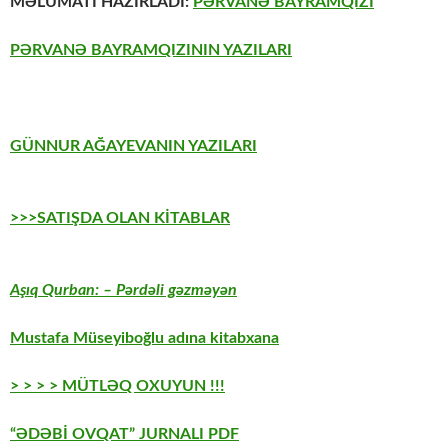
MƏLUMATI HAZIRLADI:
PƏRVANƏ BAYRAMQIZI
PƏRVANƏ BAYRAMQIZININ YAZILARI
GÜNNUR AĞAYEVANIN YAZILARI
>>>SATIŞDA OLAN KİTABLAR
Aşıq Qurban: – Pərdəli gəzməyən
Mustafa Müseyiboğlu adına kitabxana
> > > > MÜTLƏQ OXUYUN !!!
“ƏDƏBİ OVQAT” JURNALI PDF