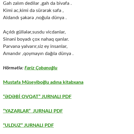
Gah zalım dedilər ,gah da bivəfa .
Kimi ac,kimi də sürərək səfa ,
Aldandı şəkərə ,noğula dünya .
Açıldı güllələr,susdu vicdanlar,
Sinəni boyadı çox nahaq qanlar.
Pərvanə yalvarır,siz ey insanlar,
Amandır ,qoymayın dağıla dünya .
Hörmətlə:
Fariz Çobanoğlu
Mustafa Müseyiboğlu adına kitabxana
“ƏDƏBİ OVQAT” JURNALI PDF
“YAZARLAR” JURNALI PDF
“ULDUZ” JURNALI PDF