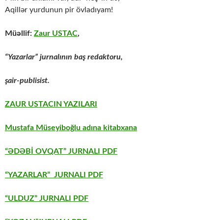
Aqillər yurdunun pir övladıyam!
Müəllif:
Zaur USTAC
,
“Yazarlar” jurnalının baş redaktoru,
şair-publisist.
ZAUR USTACIN YAZILARI
Mustafa Müseyiboğlu adına kitabxana
“ƏDƏBİ OVQAT” JURNALI PDF
“YAZARLAR” JURNALI PDF
“ULDUZ” JURNALI PDF