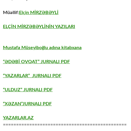
Müəllif:
Elçin MİRZƏBƏYLİ
ELÇİN MİRZƏBƏYLİNİN YAZILARI
Mustafa Müseyiboğlu adına kitabxana
“ƏDƏBİ OVQAT” JURNALI PDF
“YAZARLAR” JURNALI PDF
“ULDUZ” JURNALI PDF
“XƏZAN”JURNALI PDF
YAZARLAR.AZ
===============================================