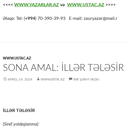
<<<<
WWW.YAZARLAR.AZ
və
WWW.USTAC.AZ
>>>>
Əlaqə:
Tel: (
+994
) 70-390-39-93 E-mail: zauryazar@mail.r
WWW.USTAC.AZ
SONA AMAL: İLLƏR TƏLƏSİR
APREL 14, 2024
WWW.BITIK.AZ
BIR ŞƏRH YAZIN
İLLƏR TƏLƏSİR
(Sinif yoldaşlarıma)