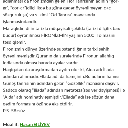
adlanması da fironizmdən gələn Hor Tanrısının adının “gor-
gr”, “cor-cr”(dilçilikdə bu günə qədər öyrənilməyən c+c
sözquruluşu) və s. kimi “Od Tanrısı” mənasında
işlənməsindəndir.
Maraqlıdır, dilin tarixlə müqayisəli şəkildə (tarixi dilçilik bax
budur) öyrənilməsi FİRONİZMİN yaşının 5000 il olmasını
təsdiqləmir.
Fironizmin dünya üzərində substantlığının tarixi səhih
öyrənilməmişdir.Quranın da surələrində Fironun allahlıq
iddiasında olması barədə ayələr vardır.
Həqiqətən də araşdırmadan aydın olur ki, Aida adı İliada
adından alınmadır.Ellada adı da həmçinin.Bu adların hamısı
Günəş tanrısının adından gələn “Gözəllik” mənasını daşıyır.
Sadəcə olaraq “İliada” adından metateza(səs yer dəyişməsi) ilə
“Aida” adı nominativləşmişdir.”Ellada” adı isə sözün daha
qədim formasını özündə əks etdirir.
P.S. Sözsüz.
Müəllif:
Həsən ƏLİYEV