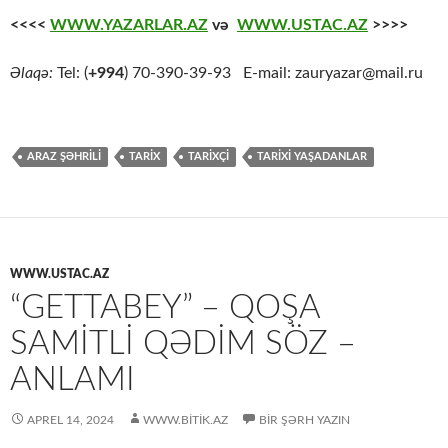
<<<<
WWW.YAZARLAR.AZ
və
WWW.USTAC.AZ
>>>>
Əlaqə:
Tel: (
+994
) 70-390-39-93 E-mail: zauryazar@mail.ru
ARAZ ŞƏHRİLİ
TARİX
TARİXÇİ
TARİXİ YAŞADANLAR
WWW.USTAC.AZ
“GETTABEY” – QOŞA
SAMITLI QƏDIM SÖZ –
ANLAMI
APREL 14, 2024
WWW.BITIK.AZ
BIR ŞƏRH YAZIN