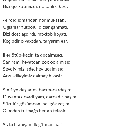
Bizi qorxutmazdı, nə tənlik, kəsr.
Alırdıq idmandan hər mükafatı,
Oğlanlar futbolu, qızlar şahmatı,
Bizi dostlaşdırdı, məktəb həyatı,
Keçibdir o vaxtdan, ta yarım əsr.
İllər ötüb-keçir, ta qocalmışıq,
Sanıram, həyatdan çox öc almışıq,
Sevdiyimiz işdə, hey ucalmışıq,
Arzu-diləyimiz qalmayıb kəsir.
Sinif yoldaşlarım, bacım-qardaşım,
Duyantək dərdliyəm, dardadır başım,
Süzülür gözümdən, acı göz yaşım,
Əlimdən tutmağa hər an tələsir.
Sizləri tanıyan ilk gündən bəri,