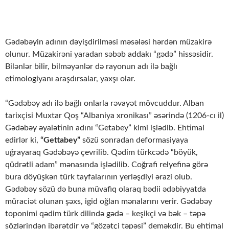
Gədəbəyin adının dəyişdirilməsi məsələsi hərdən müzakirə
olunur. Müzakirəni yaradan səbəb addakı “gədə” hissəsidir.
Bilənlər bilir, bilməyənlər də rayonun adı ilə bağlı
etimologiyanı araşdırsalar, yaxşı olar.
“Gədəbəy adı ilə bağlı onlarla rəvayət mövcuddur. Alban
tarixçisi Muxtar Qoş “Albaniya xronikası” əsərində (1206-cı il)
Gədəbəy əyalətinin adını “Getabey” kimi işlədib. Ehtimal
edirlər ki,
“Gettabey”
sözü sonradan deformasiyaya
uğrayaraq Gədəbəyə çevrilib. Qədim türkcədə “böyük,
qüdrətli adam” mənasında işlədilib. Coğrafi relyefinə görə
bura döyüşkən türk tayfalarının yerləşdiyi ərazi olub.
Gədəbəy sözü də buna müvafiq olaraq bədii ədəbiyyatda
müraciət olunan şəxs, igid oğlan mənalarını verir. Gədəbəy
toponimi qədim türk dilində gədə – keşikçi və bək – təpə
sözlərindən ibarətdir və “gözətçi təpəsi” deməkdir. Bu ehtimal