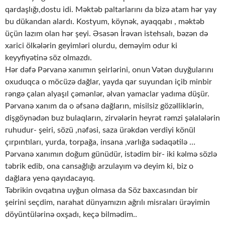
qardaşlığı,dostu idi. Məktəb paltarlarını da bizə atam hər yay
bu dükandan alardı. Kostyum, köynək, ayaqqabı , məktəb
üçün lazım olan hər şeyi. Əsasən İrəvan istehsalı, bəzən də
xarici ölkələrin geyimləri olurdu, deməyim odur ki
keyyfiyətinə söz olmazdı.
Hər dəfə Pərvanə xanımın şeirlərini, onun Vətən duyğularını
oxuduqca o möcüzə dağlar, yayda qar suyundan içib minbir
rəngə çalan alyaşıl çəmənlər, əlvan yamaclar yadıma düşür.
Pərvanə xanım da o əfsanə dağların, misilsiz gözəlliklərin,
dişgöynədən buz bulaqların, zirvələrin heyrət rəmzi şəlalələrin
ruhudur- şeiri, sözü ,nəfəsi, saza ürəkdən verdiyi könül
çırpıntıları, yurda, torpağa, insana ,varlığa sədaqətilə …
Pərvanə xanımın doğum günüdür, istədim bir- iki kəlmə sözlə
təbrik edib, ona cansağlığı arzulayım və deyim ki, biz o
dağlara yenə qayıdacayıq.
Təbrikin ovqatına uyğun olmasa da Söz baxcasından bir
şeirini seçdim, narahat dünyamızın ağrılı misraları ürəyimin
döyüntülərinə oxşadı, keçə bilmədim..