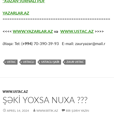
“XƏZAN”JURNALI PDF
YAZARLAR.AZ
===============================================
<<<<
WWW.YAZARLAR.AZ
və
WWW.USTAC.AZ
>>>>
Əlaqə:
Tel: (
+994
) 70-390-39-93 E-mail: zauryazar@mail.r
USTAC
USTACLI
USTACLI ŞAİR
ZAUR USTAC
WWW.USTAC.AZ
ŞƏKİ YOXSA NUXA ???
APREL 14, 2024
WWW.BITIK.AZ
BIR ŞƏRH YAZIN