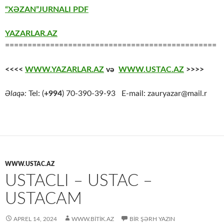
“XƏZAN”JURNALI PDF
YAZARLAR.AZ
===============================================
<<<<
WWW.YAZARLAR.AZ
və
WWW.USTAC.AZ
>>>>
Əlaqə:
Tel: (
+994
) 70-390-39-93 E-mail: zauryazar@mail.r
WWW.USTAC.AZ
USTACLI – USTAC –
USTACAM
APREL 14, 2024
WWW.BITIK.AZ
BIR ŞƏRH YAZIN