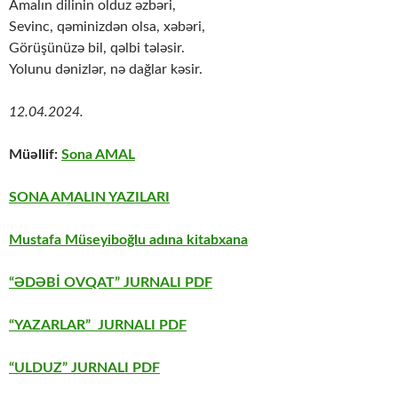
Amalın dilinin olduz əzbəri,
Sevinc, qəminizdən olsa, xəbəri,
Görüşünüzə bil, qəlbi tələsir.
Yolunu dənizlər, nə dağlar kəsir.
12.04.2024.
Müəllif:
Sona AMAL
SONA AMALIN YAZILARI
Mustafa Müseyiboğlu adına kitabxana
“ƏDƏBİ OVQAT” JURNALI PDF
“YAZARLAR” JURNALI PDF
“ULDUZ” JURNALI PDF