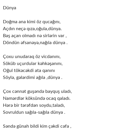
Dünya
Doğma ana kimi öz qucağını,
Açdın neçə qıza,oğula,dünya.
Baş açan olmadı nə sirlərin var ,
Döndün əfsanəyə,nağıla dünya .
Çoxu unudaraq öz vicdanını,
Söküb uçurdular kəhkəşanını,
Oğul tökəcəkdi ata qanını
Söylə, gələrdimi ağıla ,dünya .
Çox cənnət guşəndə bayquş uladı,
Namərdlər köksündə ocaq qaladı.
Hərə bir tərəfdən soydu,taladı,
Sovruldun sağıla-sağıla dünya .
Səndə günah bildi kim çəkdi cəfa ,