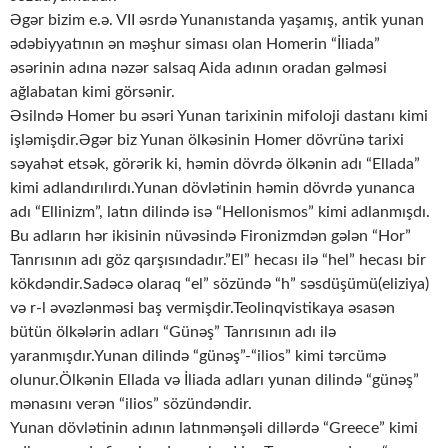
Əgər bizim e.ə. VII əsrdə Yunanıstanda yaşamış, antik yunan
ədəbiyyatının ən məşhur siması olan Homerin “İliada”
əsərinin adına nəzər salsaq Aida adının oradan gəlməsi
ağlabatan kimi görsənir.
Əsilndə Homer bu əsəri Yunan tarixinin mifoloji dastanı kimi
işləmişdir.Əgər biz Yunan ölkəsinin Homer dövrünə tarixi
səyahət etsək, görərik ki, həmin dövrdə ölkənin adı “Ellada”
kimi adlandırılırdı.Yunan dövlətinin həmin dövrdə yunanca
adı “Ellinizm”, latın dilində isə “Hellonismos” kimi adlanmışdı.
Bu adların hər ikisinin nüvəsində Fironizmdən gələn “Hor”
Tanrısının adı göz qarşısındadır.”El” hecası ilə “hel” hecası bir
kökdəndir.Sadəcə olaraq “el” sözündə “h” səsdüşümü(eliziya)
və r-l əvəzlənməsi baş vermişdir.Teolinqvistikaya əsasən
bütün ölkələrin adları “Günəş” Tanrısının adı ilə
yaranmışdır.Yunan dilində “günəş”-“ilios” kimi tərcümə
olunur.Ölkənin Ellada və İliada adları yunan dilində “günəş”
mənasını verən “ilios” sözündəndir.
Yunan dövlətinin adının latınmənşəli dillərdə “Greece” kimi