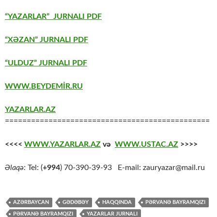
“YAZARLAR” JURNALI PDF
“XƏZAN” JURNALI PDF
“ULDUZ” JURNALI PDF
WWW.BEYDEMİR.RU
YAZARLAR.AZ
===============================================
<<<<
WWW.YAZARLAR.AZ
və
WWW.USTAC.AZ
>>>>
Əlaqə:
Tel: (
+994
) 70-390-39-93 E-mail: zauryazar@mail.ru
AZƏRBAYCAN
GƏDƏBƏY
HAQQINDA
PƏRVANƏ BAYRAMQIZI
PƏRVANƏ BAYRAMQIZI
YAZARLAR JURNALI