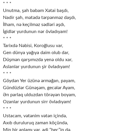
* * *
Unutma, şah babam Xətai başdı,
Nadir şah, mətədə tərpənməz daşdı,
İlham, nə keçilməz sədləri aşdı,
İgidlər yurdunun nər övladıyam!
* * *
Tarixdə Nəbisi, Koroğlusu var,
Gen dünya yağıya daim olub dar,
Düşmən qarşımızda yenə oldu xar,
Aslanlar yurdunun şir övladıyam!
* * *
Göydən Yer üzünə ərmağan, payam,
Gündüzlər Günəşəm, gecələr Ayam,
Ən parlaq ulduzdan törəyən boyam,
Ozanlar yurdunun sirr övladıyam!
* * *
Ustacam, vətənim vətən içində,
Axıb duruluruq zaman köçündə,
Min bir anlamı var, adi “heç”in də,