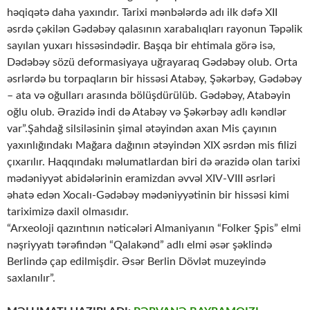
həqiqətə daha yaxındır. Tarixi mənbələrdə adı ilk dəfə XII
əsrdə çəkilən Gədəbəy qalasının xarabalıqları rayonun Təpəlik
sayılan yuxarı hissəsindədir. Başqa bir ehtimala görə isə,
Dədəbəy sözü deformasiyaya uğrayaraq Gədəbəy olub. Orta
əsrlərdə bu torpaqların bir hissəsi Atabəy, Şəkərbəy, Gədəbəy
– ata və oğulları arasında bölüşdürülüb. Gədəbəy, Atabəyin
oğlu olub. Ərazidə indi də Atabəy və Şəkərbəy adlı kəndlər
var”.Şahdağ silsiləsinin şimal ətəyindən axan Mis çayının
yaxınlığındakı Mağara dağının ətəyindən XIX əsrdən mis filizi
çıxarılır. Haqqındakı məlumatlardan biri də ərazidə olan tarixi
mədəniyyət abidələrinin eramizdan əvvəl XIV-VIII əsrləri
əhatə edən Xocalı-Gədəbəy mədəniyyətinin bir hissəsi kimi
tariximizə daxil olmasıdır.
“Arxeoloji qazıntının nəticələri Almaniyanın “Folker Şpis” elmi
nəşriyyatı tərəfindən “Qalakənd” adlı elmi əsər şəklində
Berlində çap edilmişdir. Əsər Berlin Dövlət muzeyində
saxlanılır”.