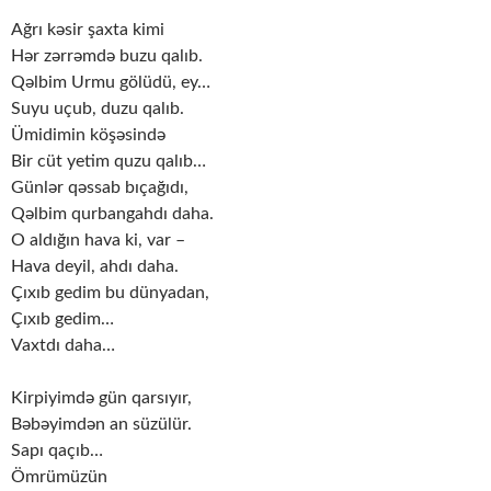
Ağrı kəsir şaxta kimi
Hər zərrəmdə buzu qalıb.
Qəlbim Urmu gölüdü, ey…
Suyu uçub, duzu qalıb.
Ümidimin köşəsində
Bir cüt yetim quzu qalıb…
Günlər qəssab bıçağıdı,
Qəlbim qurbangahdı daha.
O aldığın hava ki, var –
Hava deyil, ahdı daha.
Çıxıb gedim bu dünyadan,
Çıxıb gedim…
Vaxtdı daha…
Kirpiyimdə gün qarsıyır,
Bəbəyimdən an süzülür.
Sapı qaçıb…
Ömrümüzün