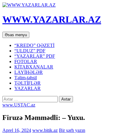
WWW.YAZARLAR.AZ
Axtar
Mühtəviyyata
Əsas menyu
keç
“KREDO” QƏZETİ
“ULDUZ” PDF
“YAZARLAR” PDF
FOTOLAR
KİTABXANALAR
LAYİHƏLƏR
Təlim-təhsil
TƏLTİFLƏR
YAZARLAR
Axtarış:
www.USTAC.az
Firuzə Məmmədli: – Yuxu.
Aprel 16, 2024
www.bitik.az
Bir şərh yazın