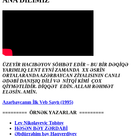
ANA DİLİMİZ
ÜZEYİR HACIBƏYOV SÖHBƏT EDİR – BU BİR DƏQİQƏ
YARIMLIQ LENT EYNİ ZAMANDA XX ƏSRİN
ORTALARANDA AZƏRBAYCAN ZİYALISININ CANLI
ƏDƏBİ DANIŞIQ DİLİ VƏ NİTQİ KİMİ ÇOX
QİYMƏTLİDİR. DİQQƏT EDİN. ALLAH RƏHMƏT
ELƏSİN. AMİN.
Azərbaycanın İlk Veb Saytı (1995)
========= ÖRNƏK YAZARLAR =========
Lev Nikolayeviç Tolstoy
HƏSƏN BƏY ZƏRDABİ
Əbdürrəhim bəy Haqverdiyev