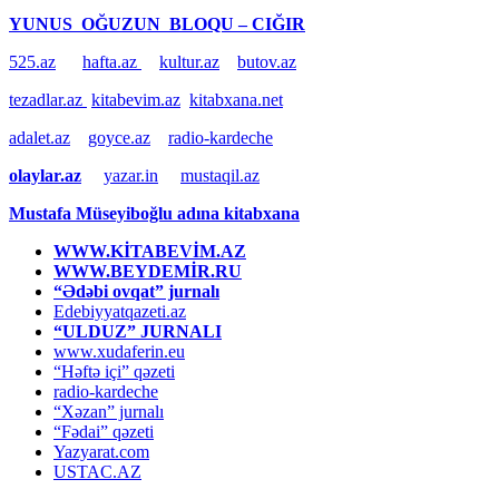
YUNUS OĞUZUN BLOQU – CIĞIR
525.az
hafta.az
kultur.az
butov.az
tezadlar.az
kitabevim.az
kitabxana.net
adalet.az
goyce.az
radio-kardeche
olaylar.az
yazar.in
mustaqil.az
Mustafa Müseyiboğlu adına kitabxana
WWW.KİTABEVİM.AZ
WWW.BEYDEMİR.RU
“Ədəbi ovqat” jurnalı
Edebiyyatqazeti.az
“ULDUZ” JURNALI
www.xudaferin.eu
“Həftə içi” qəzeti
radio-kardeche
“Xəzan” jurnalı
“Fədai” qəzeti
Yazyarat.com
USTAC.AZ