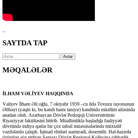
SAYTDA TAP
Axtarış:
MƏQALƏLƏR
İLHAM VƏLİYEV HAQQINDA
Vəliyev İlham Əli oğlu, 7 oktyabr 1959 –cu ildə Tovuzu rayonunun
Əlibəyi (yəqin ki, bu kəndi hamı tanıyır) kəndində müəllim ailəsində
anadan olub. Azərbaycan Dövlət Pedoqoji Universitetinin
Riyaziyyat fakültəsini bitirib. Müəllimliklə başladığı fəaliyyəti
dövründə indiyə qədər bir çox təhsil müəssisələrində müxtəlif
vəzifələrdə çalışıb. İqtisad elmləri namizədi, dosentdir. Hal-hazırda
özündən söz etdirən Şamaxı Dövlət Regional Kollecinə rəhbərlik