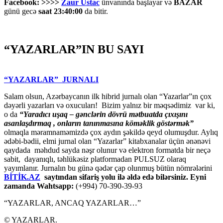
Facebook: >>>>
Zaur Ustac
ünvanında başlayar və
BAZAR
günü gecə
saat 23:40:00
da bitir.
“YAZARLAR”IN BU SAYI
“YAZARLAR” JURNALI
Salam olsun, Azərbaycanın ilk hibrid jurnalı olan “Yazarlar”ın çox
dəyərli yazarları və oxucuları! Bizim yalnız bir məqsədimiz var ki,
o da
“
Yaradıcı uşaq – gәnclәrin dövrü mәtbuatda çıxışını
asanlaşdırmaq , onların tanınmasına kömәklik göstәrmәk”
olmaqla məramnaməmizdə çox aydın şəkildə qeyd olumuşdur. Aylıq
ədəbi-bədii, elmi jurnal olan “Yazarlar” kitabxanalar üçün ənənəvi
qaydada məhdud sayda nəşr olunur və elektron formatda bir neçə
sabit, dayanıqlı, təhlükəsiz platformadan PULSUZ olaraq
yayımlanır. Jurnalın bu günə qədər çap olunmuş bütün nömrələrini
BİTİK.AZ
saytından sifariş yolu ilə əldə edə bilərsiniz. Eyni
zamanda Wahtsapp:
(+994) 70-390-39-93
“YAZARLAR, ANCAQ YAZARLAR…”
© YAZARLAR.