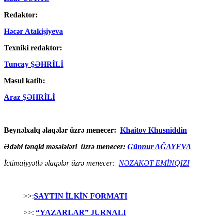
Redaktor:
Həcər Atakişiyeva
Texniki redaktor:
Tuncay ŞƏHRİLİ
Məsul katib:
Araz ŞƏHRİLİ
Beynəlxalq əlaqələr üzrə menecer:
Khaitov Khusniddin
Ədəbi tənqid məsələləri üzrə menecer:
Günnur AĞAYEVA
İctimaiyyətlə əlaqələr üzrə menecer:
NƏZAKƏT EMİNQIZI
>>:
SAYTIN İLKİN FORMATI
>>:
“YAZARLAR” JURNALI