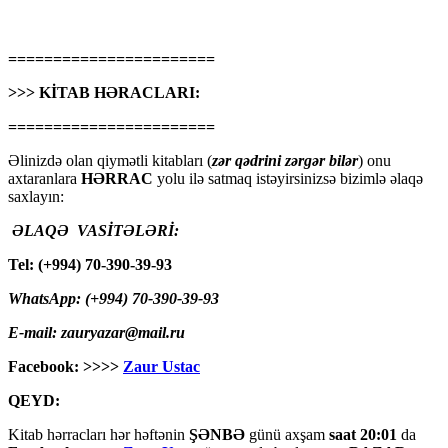
=======================
>>> KİTAB HƏRACLARI:
=======================
Əlinizdə olan qiymətli kitabları (
zər qədrini zərgər bilər
) onu
axtaranlara
HƏRRAC
yolu ilə satmaq istəyirsinizsə bizimlə əlaqə
saxlayın:
ƏLAQƏ VASİTƏLƏRİ:
Tel: (+994) 70-390-39-93
WhatsApp: (+994) 70-390-39-93
E-mail: zauryazar@mail.ru
Facebook: >>>>
Zaur Ustac
QEYD:
Kitab hərracları hər həftənin
ŞƏNBƏ
günü axşam
saat 20:01
da