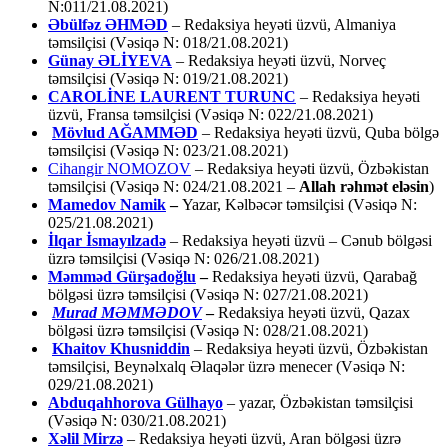
N:011/21.08.2021)
Əbülfəz ƏHMƏD
– Redaksiya heyəti üzvü, Almaniya
təmsilçisi (Vəsiqə N: 018/21.08.2021)
Günay ƏLİYEVA
– Redaksiya heyəti üzvü, Norveç
təmsilçisi (Vəsiqə N: 019/21.08.2021)
CAROLİNE LAURENT TURUNC
– Redaksiya heyəti
üzvü, Fransa təmsilçisi (Vəsiqə N: 022/21.08.2021)
Mövlud AĞAMMƏD
– Redaksiya heyəti üzvü, Quba bölgə
təmsilçisi (Vəsiqə N: 023/21.08.2021)
Cihangir NOMOZOV
– Redaksiya heyəti üzvü, Özbəkistan
təmsilçisi (Vəsiqə N: 024/21.08.2021 –
Allah rəhmət eləsin
)
Mamedov Namik
–
Yazar, Kəlbəcər təmsilçisi (Vəsiqə N:
025/21.08.2021)
İlqar İsmayılzadə
–
Redaksiya heyəti üzvü – Cənub bölgəsi
üzrə təmsilçisi (Vəsiqə N: 026/21.08.2021)
Məmməd Gürşadoğlu
–
Redaksiya heyəti üzvü, Qarabağ
bölgəsi üzrə təmsilçisi (Vəsiqə N: 027/21.08.2021)
Murad MƏMMƏDOV
–
Redaksiya heyəti üzvü, Qazax
bölgəsi üzrə təmsilçisi (Vəsiqə N: 028/21.08.2021)
Khaitov Khusniddin
– Redaksiya heyəti üzvü, Özbəkistan
təmsilçisi, Beynəlxalq Əlaqələr üzrə menecer (Vəsiqə N:
029/21.08.2021)
Abduqahhorova Gülhayo
– yazar, Özbəkistan təmsilçisi
(Vəsiqə N: 030/21.08.2021)
Xəlil Mirzə
– Redaksiya heyəti üzvü, Aran bölgəsi üzrə