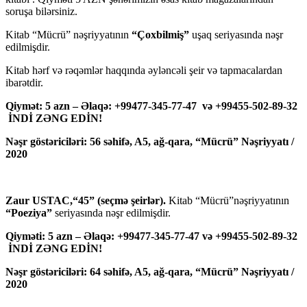
soruşa bilərsiniz.
Kitab “Mücrü” nəşriyyatının
“Çoxbilmiş”
uşaq seriyasında nəşr
edilmişdir.
Kitab hərf və rəqəmlər haqqında əyləncəli şeir və tapmacalardan
ibarətdir.
Qiymət: 5 azn – Əlaqə: +99477-345-77-47 və +99455-502-89-32
İNDİ ZƏNG EDİN!
Nəşr göstəriciləri: 56 səhifə, A5, ağ-qara, “Mücrü” Nəşriyyatı /
2020
Zaur USTAC,“45” (seçmə şeirlər).
Kitab “Mücrü”nəşriyyatının
“Poeziya”
seriyasında nəşr edilmişdir.
Qiyməti: 5 azn – Əlaqə: +99477-345-77-47 və +99455-502-89-32
İNDİ ZƏNG EDİN!
Nəşr göstəriciləri: 64 səhifə, A5, ağ-qara, “Mücrü” Nəşriyyatı /
2020