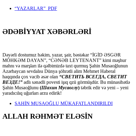
“YAZARLAR” PDF
ƏDƏBİYYAT XƏBƏRLƏRİ
Dəyərli dostumuz həkim, yazar, şair, bəstəkar “İGİD ƏSGƏR
MÖHKƏM DAYAN”, “CƏNƏB LEYTENANT” kimi məşhur
mahnı və marşları ilə qəlbimizdə taxt qurmuş Şahin Musaoğlunun
Azərbaycan sevdalısı Dünya şöhrətli alim Mehmet Haberal
haqqında çox vacib əsər olan
“СВЕТИТЬ ВСЕГДА, СВЕТИТ
ВЕЗДЕ!”
adlı sənədli povesti işıq qzü görmüşdür. Bu münasibətlə
Şahin Musaoğlunu
(
Шахин Мусаоглу
)
təbrik edir və yeni – yeni
yaradıcılıq uğurları arzu edirik!
ŞAHİN MUSAOĞLU MÜKAFATLANDIRILDI
ALLAH RƏHMƏT ELƏSİN