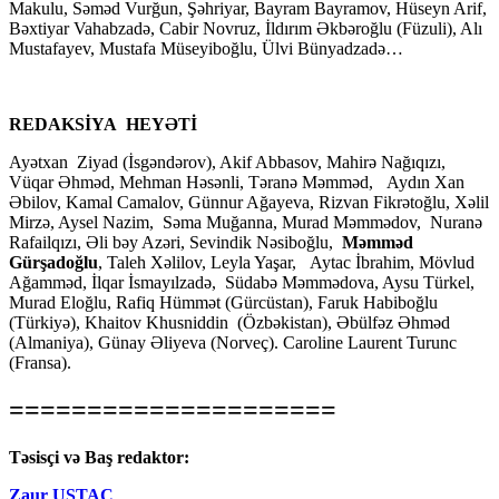
Makulu, Səməd Vurğun, Şəhriyar, Bayram Bayramov, Hüseyn Arif,
Bəxtiyar Vahabzadə, Cabir Novruz, İldırım Əkbəroğlu (Füzuli), Alı
Mustafayev, Mustafa Müseyiboğlu, Ülvi Bünyadzadə…
REDAKSİYA HEYƏTİ
Ayətxan Ziyad (İsgəndərov), Akif Abbasov, Mahirə Nağıqızı,
Vüqar Əhməd, Mehman Həsənli, Təranə Məmməd, Aydın Xan
Əbilov, Kamal Camalov, Günnur Ağayeva, Rizvan Fikrətoğlu, Xəlil
Mirzə, Aysel Nazim, Səma Muğanna, Murad Məmmədov, Nuranə
Rafailqızı, Əli bəy Azəri, Sevindik Nəsiboğlu,
Məmməd
Gürşadoğlu
, Taleh Xəlilov, Leyla Yaşar, Aytac İbrahim, Mövlud
Ağamməd, İlqar İsmayılzadə, Südabə Məmmədova, Aysu Türkel,
Murad Eloğlu, Rafiq Hümmət (Gürcüstan), Faruk Habiboğlu
(Türkiyə), Khaitov Khusniddin (Özbəkistan), Əbülfəz Əhməd
(Almaniya), Günay Əliyeva (Norveç). Caroline Laurent Turunc
(Fransa).
=====================
Təsisçi və Baş redaktor:
Zaur USTAC