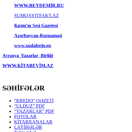
WWW.BEYDEMİR.RU
SUMQAYITFAKT.AZ
Kırım’ın Sesi Gazetesi
Azərbaycan-Ruznaməsi
www.xudaferin.eu
Avrasya Yazarlar Birliği
WWW.KİTABEVİM.AZ
SƏHİFƏLƏR
“KREDO” QƏZETİ
“ULDUZ” PDF
“YAZARLAR” PDF
FOTOLAR
KİTABXANALAR
LAYİHƏLƏR