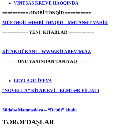
VİNTSAS KREVE HAQQINDA
========== ƏDƏBİ TƏNQİD ==========
MÜSTƏQİL ƏDƏBİ TƏNQİD – MƏTANƏT VAHİD
========== YENİ KİTABLAR ==========
KİTAB DÜKANI – WWW.KİTABEVİM.AZ
======ONU YAXINDAN TANIYAQ======
LEYLA ƏLİYEVA
“NOVELLA” KİTAB EVİ – ELMLƏR FİLİALI
Südabə Məmmədova – “Debüt” kitabı
TƏRƏFDAŞLAR