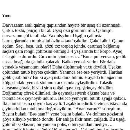
Yuxu
Darvazanın aralı qalmış qapısından həyətə bir uşaq əli uzanmışdı.
Çirkli, tozlu, paıçıqlı bir əl. Uşaq özü görünmürdü. Qalmışdı
darvazanın çöl tərəfində. Yaxınlsşdım. Uşağın çəlimsiz
barmaqlarından tutub əlini özümə tərəf çəkdim. Çəkdi əlini. Qapını
açdım. Saçı, başı, üzü, gözü toz torpaq içində, qartmaq bağlamış
saçları qara rəngli çöhrəsini örtmüş 3-4 yaşlarında bir körpə. Ayaq
üstə güclə dururdu. Cır-cındır içində əsir…”Buna pul versəm, gedib
nəsə almağa da çətinlik çələcək. Bəlkə yemək verim. Bir dəfə
yeməklə yaşamaqmı olar?! Daha düşünmək vaxtı deyildi. Uşağın
qolundan tutub həyətə çəkdim. Yanımca əsə-əsə yeriyirdi. Hardan
gəlib çıxıb bira? Bu ki ayaq üstə dura bilmir. Həyətdə tut ağacının
kölgəsindəki yemək stolunun arxasında əyləşdirdim. Tələsik
qarşısına çörək, bir-iki şirin qoğal, qaymaq, şirinçay düzdüm.
Doğranmış çörək dilimləri. ilə qaymağı sıyırıb ağzına basır və
tələmtələsik çeynəyib udurdu. Beləcə yeməyini bitirib ayağa qalxdı.
İki əlini sinəsinə qoyub baş əydi. Təşəkkür edirdi. Getmək istəyəndə
çiyinlərindən tutub ona doğru əyildim. “Anan varmı?” soruşdum.
Başını buladı.”Bəs atan?” yenə başını buladı. Və dolmuş gözlərini
göyə zilləyib yerində dondu. Bir anlığa fikir məni çulğadı. Bu uşağı
götürüb saxlasam, bir yandan polis, o biri yandan mediya …
Hardandı? Kimin uşağıdı? Oğurlamısan?.. Gəl indi bunları inandır.