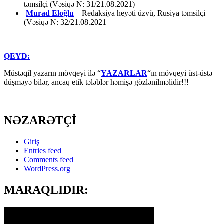
təmsilçi (Vəsiqə N: 31/21.08.2021)
Murad Eloğlu
– Redaksiya heyəti üzvü, Rusiya təmsilçi
(Vəsiqə N: 32/21.08.2021
QEYD:
Müstəqil yazarın mövqeyi ilə “
YAZARLAR
“ın mövqeyi üst-üstə
düşməyə bilər, ancaq etik tələblər həmişə gözlənilməlidir!!!
NƏZARƏTÇİ
Giriş
Entries feed
Comments feed
WordPress.org
MARAQLIDIR: