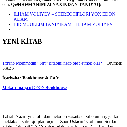
edir.
QƏHRƏMANIMIZI YAXINDAN TANIYAQ:
İLHAM VƏLİYEV – STEREOTİPLƏRİ YOX EDƏN
ADAM
BİR MÜƏLLİM TANIYIRAM – İLHAM VƏLİYEV
YENİ KİTAB
Təranə Məmmədin “Sirr” kitabını necə əldə etmək olar? –
Qiyməti:
5 AZN
İçərişəhər Bookhouse & Cafe
Məkan-marşrut >>>> Bookhouse
Təhsil Nazirliyi tərəfindən metodiki vəsaitə daxil olunmuş şeirlər –
məktəbəhazırlıq qrupları üçün – Zaur Ustacın “Güllünün Şeirləri”
kitabı . Qiyməti 5 AZN şəhərimizin əsas kitab mağazalarından