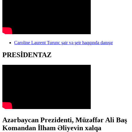
Caroline Laurent Turunc şair və şeir haqqında danışır
PRESİDENTAZ
Azərbaycan Prezidenti, Müzəffər Ali Baş
Komandan İlham Əliyevin xalqa