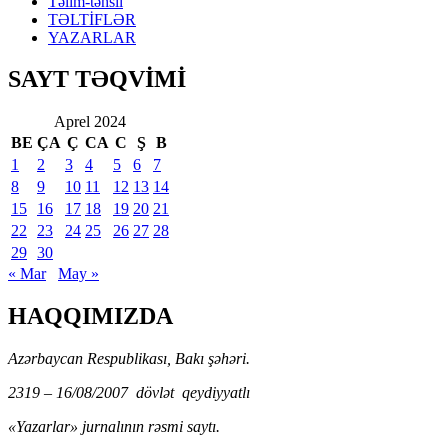
Təlim-təhsil
TƏLTİFLƏR
YAZARLAR
SAYT TƏQVİMİ
Aprel 2024
BE
ÇA
Ç
CA
C
Ş
B
1
2
3
4
5
6
7
8
9
10
11
12
13
14
15
16
17
18
19
20
21
22
23
24
25
26
27
28
29
30
« Mar
May »
HAQQIMIZDA
Azərbaycan Respublikası, Bakı şəhəri.
2319 – 16/08/2007 dövlət qeydiyyatlı
«Yazarlar» jurnalının rəsmi saytı.