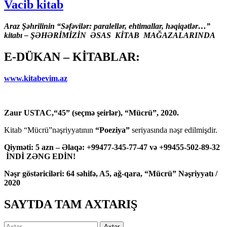
Vacib kitab
Araz Şəhrilinin “Səfəvilər: paralellər, ehtimallar, həqiqətlər…”
kitabı – ŞƏHƏRİMİZİN ƏSAS KİTAB MAĞAZALARINDA
E-DÜKAN – KİTABLAR:
www.kitabevim.az
Zaur USTAC,“45” (seçmə şeirlər), “Mücrü”, 2020.
Kitab “Mücrü”nəşriyyatının
“Poeziya”
seriyasında nəşr edilmişdir.
Qiyməti: 5 azn – Əlaqə: +99477-345-77-47 və +99455-502-89-32
İNDİ ZƏNG EDİN!
Nəşr göstəriciləri: 64 səhifə, A5, ağ-qara, “Mücrü” Nəşriyyatı /
2020
SAYTDA TAM AXTARIŞ
Axtarış: