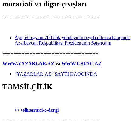
müraciəti və digər çıxışları
===================================
Aşıq Ələsgərin 200 illik yubileyinin qeyd edilməsi haqqında
Azərbaycan Respublikası Prezidentinin Sərəncamı
===================================
WWW.YAZARLAR.AZ
və
WWW.USTAC.AZ
“YAZARLAR.AZ” SAYTI HAQQINDA
TƏMSİLÇİLİK
>>>siirsarnici-e-dergi
===================================