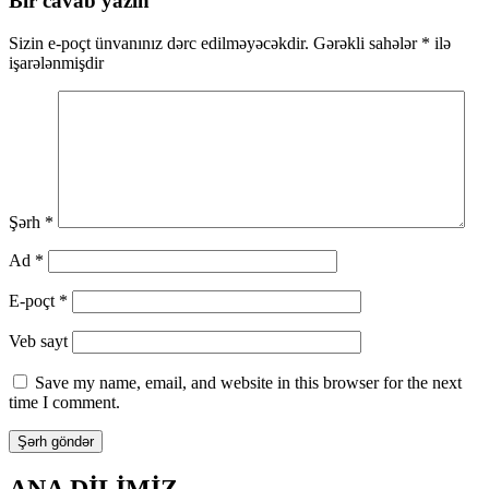
naviqasiya
Bir cavab yazın
Sizin e-poçt ünvanınız dərc edilməyəcəkdir.
Gərəkli sahələr
*
ilə
işarələnmişdir
Şərh
*
Ad
*
E-poçt
*
Veb sayt
Save my name, email, and website in this browser for the next
time I comment.