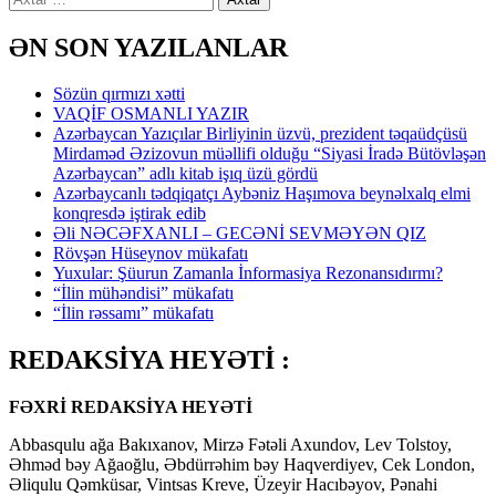
ƏN SON YAZILANLAR
Sözün qırmızı xətti
VAQİF OSMANLI YAZIR
Azərbaycan Yazıçılar Birliyinin üzvü, prezident təqaüdçüsü
Mirdaməd Əzizovun müəllifi olduğu “Siyasi İradə Bütövləşən
Azərbaycan” adlı kitab işıq üzü gördü
Azərbaycanlı tədqiqatçı Aybəniz Haşımova beynəlxalq elmi
konqresdə iştirak edib
Əli NƏCƏFXANLI – GECƏNİ SEVMƏYƏN QIZ
Rövşən Hüseynov mükafatı
Yuxular: Şüurun Zamanla İnformasiya Rezonansıdırmı?
“İlin mühəndisi” mükafatı
“İlin rəssamı” mükafatı
REDAKSİYA HEYƏTİ :
FƏXRİ REDAKSİYA HEYƏTİ
Abbasqulu ağa Bakıxanov, Mirzə Fətəli Axundov, Lev Tolstoy,
Əhməd bəy Ağaoğlu, Əbdürrəhim bəy Haqverdiyev, Cek London,
Əliqulu Qəmküsar, Vintsas Kreve, Üzeyir Hacıbəyov, Pənahi