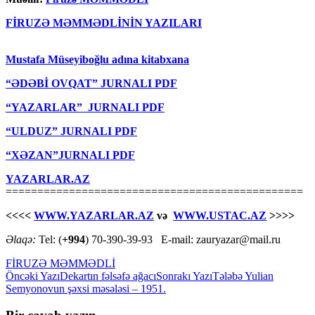
FİRUZƏ MƏMMƏDLİNİN YAZILARI
Mustafa Müseyiboğlu adına kitabxana
“ƏDƏBİ OVQAT” JURNALI PDF
“YAZARLAR” JURNALI PDF
“ULDUZ” JURNALI PDF
“XƏZAN”JURNALI PDF
YAZARLAR.AZ
===============================================
<<<<
WWW.YAZARLAR.AZ
və
WWW.USTAC.AZ
>>>>
Əlaqə:
Tel: (
+994
) 70-390-39-93 E-mail: zauryazar@mail.ru
FİRUZƏ MƏMMƏDLİ
Yazılar
Öncəki Yazı
Dekartın fəlsəfə ağacı
Sonrakı Yazı
Tələbə Yulian
Semyonovun şəxsi məsələsi – 1951.
üzrə