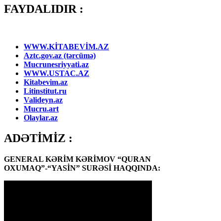
FAYDALIDIR :
WWW.KİTABEVİM.AZ
Aztc.gov.az (tərcümə)
Mucrunesriyyati.az
WWW.USTAC.AZ
Kitabevim.az
Litinstitut.ru
Valideyn.az
Mucru.art
Olaylar.az
ADƏTİMİZ :
GENERAL KƏRİM KƏRİMOV “QURAN
OXUMAQ”-“YASİN” SURƏSİ HAQQINDA: