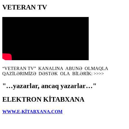
VETERAN TV
“VETERAN TV” KANALINA ABUNƏ OLMAQLA
QAZİLƏRIMİZƏ DƏSTƏK OLA BİLƏRİK: >>>>
"…yazarlar, ancaq yazarlar…"
ELEKTRON KİTABXANA
WWW.E-KİTABXANA.COM