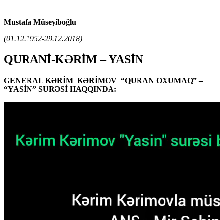
Mustafa Müseyiboğlu
(01.12.1952-29.12.2018)
QURANİ-KƏRİM – YASİN
GENERAL KƏRİM KƏRİMOV “QURAN OXUMAQ” –
“YASİN” SURƏSİ HAQQINDA: