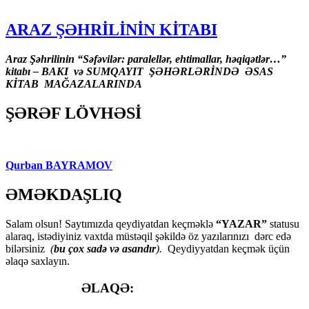
ARAZ ŞƏHRİLİNİN KİTABI
Araz Şəhrilinin “Səfəvilər: paralellər, ehtimallar, həqiqətlər…”
kitabı – BAKI və SUMQAYIT ŞƏHƏRLƏRİNDƏ ƏSAS
KİTAB MAĞAZALARINDA
ŞƏRƏF LÖVHƏSİ
Qurban BAYRAMOV
ƏMƏKDAŞLIQ
Salam olsun! Saytımızda qeydiyatdan keçməklə
“YAZAR”
statusu
alaraq, istədiyiniz vaxtda müstəqil şəkildə öz yazılarınızı dərc edə
bilərsiniz
(
bu çox sadə və asandır
).
Qeydiyyatdan keçmək üçün
əlaqə saxlayın.
ƏLAQƏ: