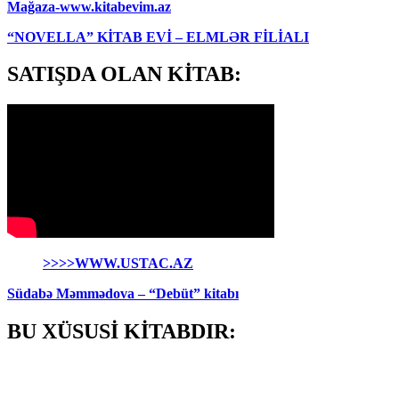
Mağaza-www.kitabevim.az
“NOVELLA” KİTAB EVİ – ELMLƏR FİLİALI
SATIŞDA OLAN KİTAB:
>>>>WWW.USTAC.AZ
Südabə Məmmədova – “Debüt” kitabı
BU XÜSUSİ KİTABDIR: