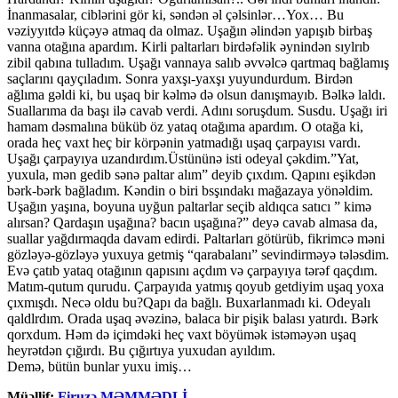
İnanmasalar, ciblərini gör ki, səndən əl çəlsinlər…Yox… Bu
vəziyyıtdə küçəyə atmaq da olmaz. Uşağın əlindən yapışıb birbaş
vanna otağına apardım. Kirli paltarları birdəfəlik əynindən sıylrıb
zibil qabına tulladım. Uşağı vannaya salıb əvvəlcə qartmaq bağlamış
saçlarını qayçıladım. Sonra yaxşı-yaxşı yuyundurdum. Birdən
ağlıma gəldi ki, bu uşaq bir kəlmə də olsun danışmayıb. Bəlkə laldı.
Suallarıma da başı ilə cavab verdi. Adını soruşdum. Susdu. Uşağı iri
hamam dəsmalına büküb öz yataq otağıma apardım. O otağa ki,
orada heç vaxt heç bir körpənin yatmadığı uşaq çarpayısı vardı.
Uşağı çarpayıya uzandırdım.Üstününə isti odeyal çəkdim.”Yat,
yuxula, mən gedib sənə paltar alım” deyib çıxdım. Qapını eşikdən
bərk-bərk bağladım. Kəndin o biri bsşındakı mağazaya yönəldim.
Uşağın yaşına, boyuna uyğun paltarlar seçib aldıqca satıcı ” kimə
alırsan? Qardaşın uşağına? bacın uşağına?” deyə cavab almasa da,
suallar yağdırmaqda davam edirdi. Paltarları götürüb, fikrimcə məni
gözləyə-gözləyə yuxuya getmiş “qarabalanı” sevindirməyə tələsdim.
Evə çatıb yataq otağının qapısını açdım və çarpayıya tərəf qaçdım.
Matım-qutum qurudu. Çarpayıda yatmış qoyub getdiyim uşaq yoxa
çıxmışdı. Necə oldu bu?Qapı da bağlı. Buxarlanmadı ki. Odeyalı
qaldlrdım. Orada uşaq əvəzinə, balaca bir pişik balası yatırdı. Bərk
qorxdum. Həm də içimdəki heç vaxt böyümək istəməyən uşaq
heyrətdən çığırdı. Bu çığırtıya yuxudan ayıldım.
Demə, bütün bunlar yuxu imiş…
Müəllif:
Firuzə MƏMMƏDLİ