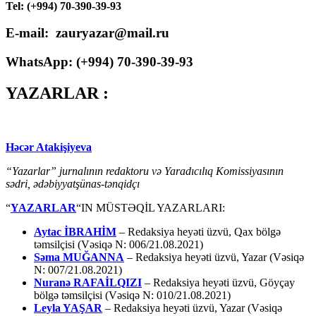
Tel: (+994) 70-390-39-93
E-mail: zauryazar@mail.ru
WhatsApp: (
+994
) 70-390-39-93
YAZARLAR :
Həcər Atakişiyeva
“Yazarlar” jurnalının redaktoru və Yaradıcılıq Komissiyasının
sədri, ədəbiyyatşünas-tənqidçı
“
YAZARLAR
“IN MÜSTƏQİL YAZARLARI:
Aytac İBRAHİM
– Redaksiya heyəti üzvü, Qax bölgə
təmsilçisi (Vəsiqə N: 006/21.08.2021)
Səma MUĞANNA
– Redaksiya heyəti üzvü, Yazar (Vəsiqə
N: 007/21.08.2021)
Nuranə RAFAİLQIZI
– Redaksiya heyəti üzvü, Göyçay
bölgə təmsilçisi (Vəsiqə N: 010/21.08.2021)
Leyla YAŞAR
– Redaksiya heyəti üzvü, Yazar (Vəsiqə