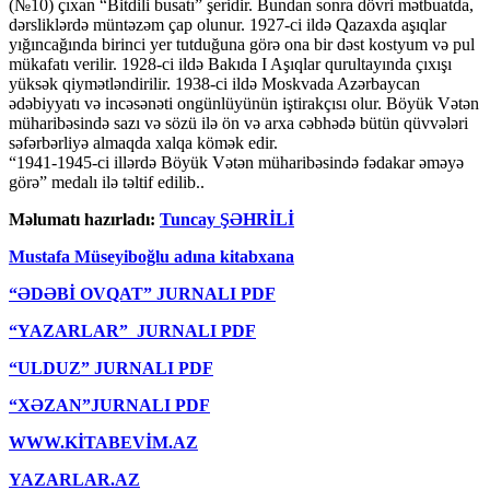
(№10) çıxan “Bitdili busatı” şeridir. Bundan sonra dövri mətbuatda,
dərsliklərdə müntəzəm çap olunur. 1927-ci ildə Qazaxda aşıqlar
yığıncağında birinci yer tutduğuna görə ona bir dəst kostyum və pul
mükafatı verilir. 1928-ci ildə Bakıda I Aşıqlar qurultayında çıxışı
yüksək qiymətləndirilir. 1938-ci ildə Moskvada Azərbaycan
ədəbiyyatı və incəsənəti ongünlüyünün iştirakçısı olur. Böyük Vətən
müharibəsində sazı və sözü ilə ön və arxa cəbhədə bütün qüvvələri
səfərbərliyə almaqda xalqa kömək edir.
“1941-1945-ci illərdə Böyük Vətən müharibəsində fədakar əməyə
görə” medalı ilə təltif edilib..
Məlumatı hazırladı:
Tuncay ŞƏHRİLİ
Mustafa Müseyiboğlu adına kitabxana
“ƏDƏBİ OVQAT” JURNALI PDF
“YAZARLAR” JURNALI PDF
“ULDUZ” JURNALI PDF
“XƏZAN”JURNALI PDF
WWW.KİTABEVİM.AZ
YAZARLAR.AZ