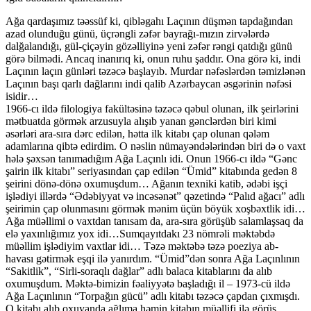
Ağa qardaşımız təəssüf ki, qibləgahı Laçının düşmən tapdağından
azad olunduğu günü, üçrəngli zəfər bayrağı-mızın zirvələrdə
dalğalandığı, gül-çiçəyin gözəlliyinə yeni zəfər rəngi qatdığı günü
görə bilmədi. Ancaq inanırıq ki, onun ruhu şaddır. Ona görə ki, indi
Laçının laçın günləri təzəcə başlayıb. Murdar nəfəslərdən təmizlənən
Laçının başı qarlı dağlarını indi qalib Azərbaycan əsgərinin nəfəsi
isidir…
1966-cı ildə filologiya fakültəsinə təzəcə qəbul olunan, ilk şeirlərini
mətbuatda görmək arzusuyla alışıb yanan gənclərdən biri kimi
əsərləri ara-sıra dərc edilən, hətta ilk kitabı çap olunan qələm
adamlarına qibtə edirdim. O nəslin nümayəndələrindən biri də o vaxt
hələ şəxsən tanımadığım Ağa Laçınlı idi. Onun 1966-cı ildə “Gənc
şairin ilk kitabı” seriyasından çap edilən “Ümid” kitabında gedən 8
şeirini dönə-dönə oxumuşdum… Ağanın texniki katib, ədəbi işçi
işlədiyi illərdə “Ədəbiyyat və incəsənət” qəzetində “Palıd ağacı” adlı
şeirimin çap olunmasını görmək mənim üçün böyük xoşbəxtlik idi…
Ağa müəllimi o vaxtdan tanısam da, ara-sıra görüşüb salamlaşsaq da
elə yaxınlığımız yox idi…Sumqayıtdakı 23 nömrəli məktəbdə
müəllim işlədiyim vaxtlar idi… Təzə məktəbə təzə poeziya ab-
havası gətirmək eşqi ilə yanırdım. “Ümid”dən sonra Ağa Laçınlının
“Sakitlik”, “Sirli-soraqlı dağlar” adlı balaca kitablarını da alıb
oxumuşdum. Məktə-bimizin fəaliyyətə başladığı il – 1973-cü ildə
Ağa Laçınlının “Torpağın gücü” adlı kitabı təzəcə çapdan çıxmışdı.
O kitabı alıb oxuyanda ağlıma həmin kitabın müəllifi ilə görüş