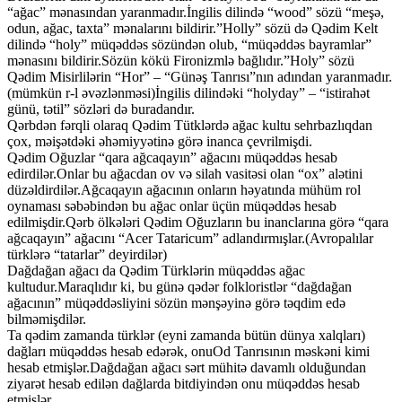
“ağac” mənasından yaranmadır.İngilis dilində “wood” sözü “meşə,
odun, ağac, taxta” mənalarını bildirir.”Holly” sözü də Qədim Kelt
dilində “holy” müqəddəs sözündən olub, “müqəddəs bayramlar”
mənasını bildirir.Sözün kökü Fironizmlə bağlıdır.”Holy” sözü
Qədim Misirlilərin “Hor” – “Günəş Tanrısı”nın adından yaranmadır.
(mümkün r-l əvəzlənməsi)İngilis dilindəki “holyday” – “istirahət
günü, tətil” sözləri də buradandır.
Qərbdən fərqli olaraq Qədim Tütklərdə ağac kultu sehrbazlıqdan
çox, məişətdəki əhəmiyyətinə görə inanca çevrilmişdi.
Qədim Oğuzlar “qara ağcaqayın” ağacını müqəddəs hesab
edirdilər.Onlar bu ağacdan ov və silah vasitəsi olan “ox” alətini
düzəldirdilər.Ağcaqayın ağacının onların həyatında mühüm rol
oynaması səbəbindən bu ağac onlar üçün müqəddəs hesab
edilmişdir.Qərb ölkələri Qədim Oğuzların bu inanclarına görə “qara
ağcaqayın” ağacını “Acer Tataricum” adlandırmışlar.(Avropalılar
türklərə “tatarlar” deyirdilər)
Dağdağan ağacı da Qədim Türklərin müqəddəs ağac
kultudur.Maraqlıdır ki, bu günə qədər folkloristlər “dağdağan
ağacının” müqəddəsliyini sözün mənşəyinə görə təqdim edə
bilməmişdilər.
Ta qədim zamanda türklər (eyni zamanda bütün dünya xalqları)
dağları müqəddəs hesab edərək, onuOd Tanrısının məskəni kimi
hesab etmişlər.Dağdağan ağacı sərt mühitə davamlı olduğundan
ziyarət hesab edilən dağlarda bitdiyindən onu müqəddəs hesab
etmişlər.