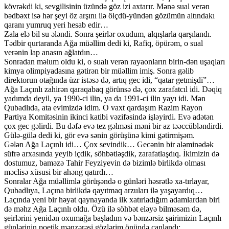
kövrəkdi ki, sevgilisinin üzündə göz izi axtarır. Mənə sual verən
bədbəxt isə hər şeyi öz arşını ilə ölçdü-yündən gözümün altındakı
qaranı yumruq yeri hesab edir…
Zala elə bil su ələndi. Sonra şeirlər oxudum, alqışlarla qarşılandı.
Tədbir qurtaranda Ağa müəllim dedi ki, Rafiq, öpürəm, o sual
verənin lap anasın ağlatdın…
Sonradan məlum oldu ki, o sualı verən rayaonların birin-dən uşaqları
kimya olimpiyadasına gətirən bir müəllim imiş. Sonra gəlib
direktorun otağında üzr istəsə də, artıq gec idi, “qatar getmişdi”…
Ağa Laçınlı zahirən qaraqabaq görünsə də, çox zarafatcıl idi. Dəqiq
yadımda deyil, ya 1990-ci ilin, ya da 1991-ci ilin yayı idi. Mən
Qubadlıda, ata evimizdə idim. O vaxt qardaşım Razim Rayon
Partiya Komitəsinin ikinci katibi vəzifəsində işləyirdi. Evə adətən
çox gec gəlirdi. Bu dəfə evə tez gəlməsi məni bir az təəccübləndirdi.
Gülə-gülə dedi ki, gör evə sənin görüşünə kimi gətirmişəm.
Gələn Ağa Laçınlı idi… Çox sevindik… Gecənin bir aləminədək
süfrə arxasında yeyib içdik, söhbətləşdik, zarafatlaşdıq. İkimizin də
dostumuz, baməzə Tahir Feyziyevin də bizimlə birlikdə olması
məclisə xüsusi bir ahəng qatırdı…
Sonralar Ağa müəllimlə görüşəndə o günləri həsrətlə xa-tırlayar,
Qubadlıya, Laçına birlikdə qayıtmaq arzuları ilə yaşayardıq…
Laçında yeni bir həyat qaynayanda ilk xatırladığım adamlardan biri
də məhz Ağa Laçınlı oldu. Özü ilə söhbət eləyə bilməsəm də,
şeirlərini yenidən oxumağa başladım və bənzərsiz şairimizin Laçınlı
günlərinin poetik mənzərəsi gözlərim önündə canlandı: