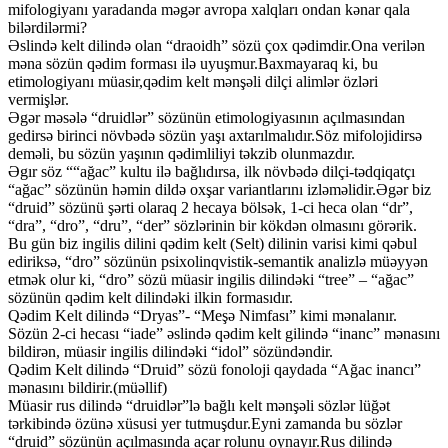
mifologiyanı yaradanda məgər avropa xalqları ondan kənar qala
bilərdilərmi?
Əslində kelt dilində olan “draoidh” sözü çox qədimdir.Ona verilən
məna sözün qədim forması ilə uyuşmur.Baxmayaraq ki, bu
etimologiyanı müasir,qədim kelt mənşəli dilçi alimlər özləri
vermişlər.
Əgər məsələ “druidlər” sözünün etimologiyasının açılmasından
gedirsə birinci növbədə sözün yaşı axtarılmalıdır.Söz mifolojidirsə
deməli, bu sözün yaşının qədimliliyi təkzib olunmazdır.
Əgır söz ““ağac” kultu ilə bağlıdırsa, ilk növbədə dilçi-tədqiqatçı
“ağac” sözünün həmin dildə oxşar variantlarını izləməlidir.Əgər biz
“druid” sözünü şərti olaraq 2 hecaya bölsək, 1-ci heca olan “dr”,
“dra”, “dro”, “dru”, “der” sözlərinin bir kökdən olmasını görərik.
Bu gün biz ingilis dilini qədim kelt (Selt) dilinin varisi kimi qəbul
ediriksə, “dro” sözünün psixolinqvistik-semantik analizlə müəyyən
etmək olur ki, “dro” sözü müasir ingilis dilindəki “tree” – “ağac”
sözünün qədim kelt dilindəki ilkin formasıdır.
Qədim Kelt dilində “Dryas”- “Meşə Nimfası” kimi mənalanır.
Sözün 2-ci hecası “iade” əslində qədim kelt gilində “inanc” mənasını
bildirən, müasir ingilis dilindəki “idol” sözündəndir.
Qədim Kelt dilində “Druid” sözü fonoloji qaydada “Ağac inancı”
mənasını bildirir.(müəllif)
Müasir rus dilində “druidlər”lə bağlı kelt mənşəli sözlər lüğət
tərkibində özünə xüsusi yer tutmuşdur.Eyni zamanda bu sözlər
“druid” sözünün açılmasında açar rolunu oynayır.Rus dilində