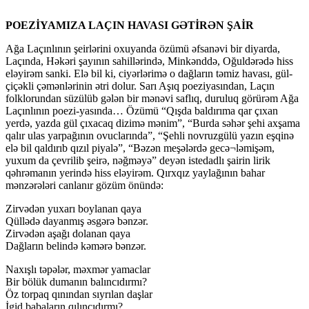
POEZİYAMIZA LAÇIN HAVASI GƏTİRƏN ŞAİR
Ağa Laçınlının şeirlərini oxuyanda özümü əfsanəvi bir diyarda,
Laçında, Həkəri şayının sahillərində, Minkənddə, Oğuldərədə hiss
eləyirəm sanki. Elə bil ki, ciyərlərimə o dağların təmiz havası, gül-
çiçəkli çəmənlərinin ətri dolur. Sarı Aşıq poeziyasından, Laçın
folklorundan süzülüb gələn bir mənəvi saflıq, duruluq görürəm Ağa
Laçınlının poezi-yasında… Özümü “Qışda baldırıma qar çıxan
yerdə, yazda gül çıxacaq dizimə mənim”, “Burda səhər şehi axşama
qalır ulas yarpağının ovuclarında”, “Şehli novruzgülü yazın eşqinə
elə bil qaldırıb qızıl piyalə”, “Bəzən meşələrdə gecə¬ləmişəm,
yuxum da çevrilib şeirə, nəğməyə” deyən istedadlı şairin lirik
qəhrəmanın yerində hiss eləyirəm. Qırxqız yaylağının bahar
mənzərələri canlanır gözüm önündə:
Zirvədən yuxarı boylanan qaya
Qüllədə dayanmış əsgərə bənzər.
Zirvədən aşağı dolanan qaya
Dağların belində kəmərə bənzər.
Naxışlı təpələr, məxmər yamaclar
Bir bölük dumanın balıncıdırmı?
Öz torpaq qınından sıyrılan daşlar
İgid babaların qılıncıdırmı?