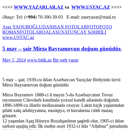
<<<<
WWW.YAZARLAR.AZ
və
WWW.USTAC.AZ
>>>>
Əlaqə:
Tel: (
+994
) 70-390-39-93 E-mail: zauryazar@mail.ru
Araz YAQUBOĞLU
DANIŞAN FOTOLAR
FOTO
FOTO
ROMAN
FOTOLAR
QALA
ŞUŞA
TUNCAY ŞƏHRİLİ
www.USTAC.az
5 may – şair Mirzə Bayramovun doğum günüdür.
May 5, 2024
www.bitik.az
Bir şərh yazın
5 may – şair, 1939-cu ildən Azərbaycan Yazıçılar Birliyinin üzvü
Mirzə Bayramovun doğum günüdür.
Mirzə Bayramov 1888-ci il mayın 5-də Azərbaycanın Tovuz
rayonunun Cilovdarlı kəndində yoxsul kəndli ailəsində doğulub.
1896-1899-cu illərdə mollaxanada oxuyur. Lakin kiçik yaşlarından
şifahi xalq ədəbiyyatına, musiqiyə, el havalarına ciddi maraq
göstərir.
12 yaşından Aşıq Hüseyn Bozalqanlının şagirdi olur, 1905-ci ildən
sərbəst aşıqlıq edir. İlk mətbu əsəri 1932-ci ildə “Allahsız” jurnalında