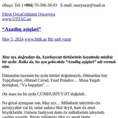
Əlaqə:
Tel: (
+994
) 70-390-39-93 E-mail: zauryazar@mail.ru
Fikrət Qoca
Güldəniz Qocayeva
www.USTAC.az
“Azadlıq aşiqləri”
May 5, 2024
www.bitik.az
Bir şərh yazın
May ayı, doğrudan da, Azərbaycan türklərinin həyatında misilsiz
bir aydır. Bəlkə də, bu aya gələcəkdə “Azadlıq aşiqləri” adı vermək
olar.
Dünəndən baxıram bu ayda kimlər doğulmayıb, Əlimərdan bəy
Topçubaşov, Əhməd Cavad, Fuad Poladov… Musa Yaqub
demişkən, “Və başqaları” …
Ən əsası isə bu ayda CÜMHURİYYƏT doğulub..
Nə gözəl aymışsan sən, May ayı… Millətlərin taleyində elə
şəxsiyyətlər var ki, onlar sadəcə fikir deyil, həm də əməl
böyükləridir. Onların fəaliyyəti daim öz millətlərinin taleyində
canlılıq yaradıb. Bizim millətimiz fikir və əməli bütöv