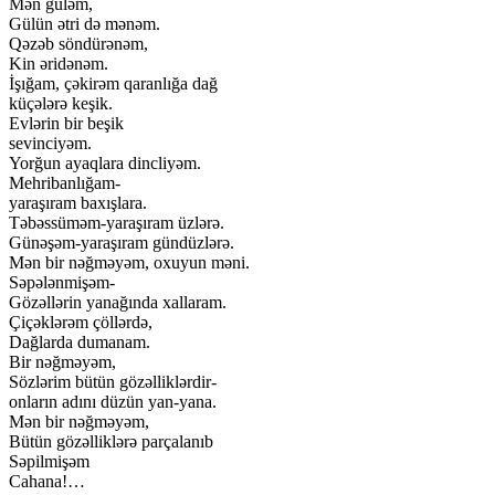
Mən güləm,
Gülün ətri də mənəm.
Qəzəb söndürənəm,
Kin əridənəm.
İşığam, çəkirəm qaranlığa dağ
küçələrə keşik.
Evlərin bir beşik
sevinciyəm.
Yorğun ayaqlara dincliyəm.
Mehribanlığam-
yaraşıram baxışlara.
Təbəssüməm-yaraşıram üzlərə.
Günəşəm-yaraşıram gündüzlərə.
Mən bir nəğməyəm, oxuyun məni.
Səpələnmişəm-
Gözəllərin yanağında xallaram.
Çiçəklərəm çöllərdə,
Dağlarda dumanam.
Bir nəğməyəm,
Sözlərim bütün gözəlliklərdir-
onların adını düzün yan-yana.
Mən bir nəğməyəm,
Bütün gözəlliklərə parçalanıb
Səpilmişəm
Cahana!…