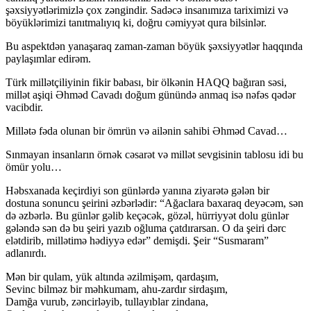
şəxsiyyətlərimizlə çox zəngindir. Sadəcə insanımıza tariximizi və
böyüklərimizi tanıtmalıyıq ki, doğru cəmiyyət qura bilsinlər.
Bu aspektdən yanaşaraq zaman-zaman böyük şəxsiyyətlər haqqında
paylaşımlar edirəm.
Türk millətçiliyinin fikir babası, bir ölkənin HAQQ bağıran səsi,
millət aşiqi Əhməd Cavadı doğum günündə anmaq isə nəfəs qədər
vacibdir.
Millətə fəda olunan bir ömrün və ailənin sahibi Əhməd Cavad…
Sınmayan insanların örnək cəsarət və millət sevgisinin tablosu idi bu
ömür yolu…
Həbsxanada keçirdiyi son günlərdə yanına ziyarətə gələn bir
dostuna sonuncu şeirini əzbərlədir: “Ağaclara baxaraq deyəcəm, sən
də əzbərlə. Bu günlər gəlib keçəcək, gözəl, hürriyyət dolu günlər
gələndə sən də bu şeiri yazıb oğluma çatdırarsan. O da şeiri dərc
elətdirib, millətimə hədiyyə edər” demişdi. Şeir “Susmaram”
adlanırdı.
Mən bir qulam, yük altında əzilmişəm, qardaşım,
Sevinc bilməz bir məhkumam, ahu-zardır sirdaşım,
Damğa vurub, zəncirləyib, tullayıblar zindana,