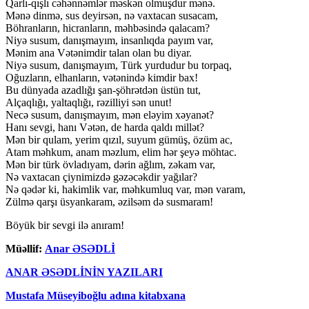
Qarlı-qışlı cəhənnəmlər məskən olmuşdur mənə.
Mənə dinmə, sus deyirsən, nə vaxtacan susacam,
Böhranların, hicranların, məhbəsində qalacam?
Niyə susum, danışmayım, insanlıqda payım var,
Mənim ana Vətənimdir talan olan bu diyar.
Niyə susum, danışmayım, Türk yurdudur bu torpaq,
Oğuzların, elhanların, vətənində kimdir bax!
Bu dünyada azadlığı şan-şöhrətdən üstün tut,
Alçaqlığı, yaltaqlığı, rəzilliyi sən unut!
Necə susum, danışmayım, mən eləyim xəyanət?
Hanı sevgi, hanı Vətən, de harda qaldı millət?
Mən bir qulam, yerim qızıl, suyum gümüş, özüm ac,
Atam məhkum, anam məzlum, elim hər şeyə möhtac.
Mən bir türk övladıyam, dərin ağlım, zəkam var,
Nə vaxtacan çiynimizdə gəzəcəkdir yağılar?
Nə qədər ki, hakimlik var, məhkumluq var, mən varam,
Zülmə qarşı üsyankaram, əzilsəm də susmaram!
Böyük bir sevgi ilə anıram!
Müəllif:
Anar ƏSƏDLİ
ANAR ƏSƏDLİNİN YAZILARI
Mustafa Müseyiboğlu adına kitabxana