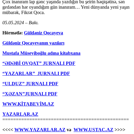
Çox inanıram lap gənc yaşında yazdığın bu şeirin həqiqətinə, sən
gedəndən hər oyandığım gün inanıram… Yeni dünyanda yeni yaşın
mübarək, Fikrət Qoca.
05.05.2024 – Bakı.
Hörmətlə:
Güldəniz Qocayeva
Güldəniz Qocayevanın yazıları
Mustafa Müseyiboğlu adına kitabxana
“ƏDƏBİ OVQAT” JURNALI PDF
“YAZARLAR” JURNALI PDF
“ULDUZ” JURNALI PDF
“XƏZAN”JURNALI PDF
WWW.KİTABEVİM.AZ
YAZARLAR.AZ
===============================================
<<<<
WWW.YAZARLAR.AZ
və
WWW.USTAC.AZ
>>>>