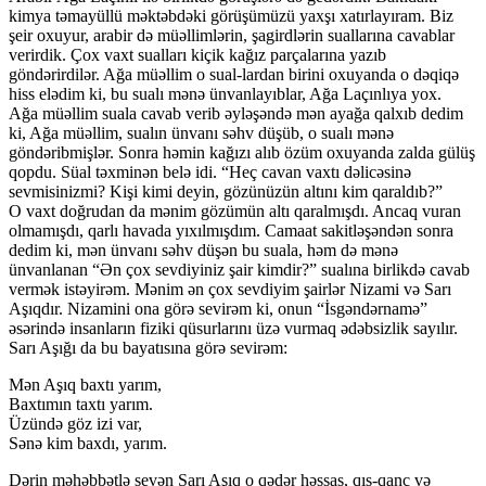
kimya təmayüllü məktəbdəki görüşümüzü yaxşı xatırlayıram. Biz
şeir oxuyur, arabir də müəllimlərin, şagirdlərin suallarına cavablar
verirdik. Çox vaxt sualları kiçik kağız parçalarına yazıb
göndərirdilər. Ağa müəllim o sual-lardan birini oxuyanda o dəqiqə
hiss elədim ki, bu sualı mənə ünvanlayıblar, Ağa Laçınlıya yox.
Ağa müəllim suala cavab verib əyləşəndə mən ayağa qalxıb dedim
ki, Ağa müəllim, sualın ünvanı səhv düşüb, o sualı mənə
göndəribmişlər. Sonra həmin kağızı alıb özüm oxuyanda zalda gülüş
qopdu. Süal təxminən belə idi. “Heç cavan vaxtı dəlicəsinə
sevmisinizmi? Kişi kimi deyin, gözünüzün altını kim qaraldıb?”
O vaxt doğrudan da mənim gözümün altı qaralmışdı. Ancaq vuran
olmamışdı, qarlı havada yıxılmışdım. Camaat sakitləşəndən sonra
dedim ki, mən ünvanı səhv düşən bu suala, həm də mənə
ünvanlanan “Ən çox sevdiyiniz şair kimdir?” sualına birlikdə cavab
vermək istəyirəm. Mənim ən çox sevdiyim şairlər Nizami və Sarı
Aşıqdır. Nizamini ona görə sevirəm ki, onun “İsgəndərnamə”
əsərində insanların fiziki qüsurlarını üzə vurmaq ədəbsizlik sayılır.
Sarı Aşığı da bu bayatısına görə sevirəm:
Mən Aşıq baxtı yarım,
Baxtımın taxtı yarım.
Üzündə göz izi var,
Sənə kim baxdı, yarım.
Dərin məhəbbətlə sevən Sarı Aşıq o qədər həssas, qıs-qanc və