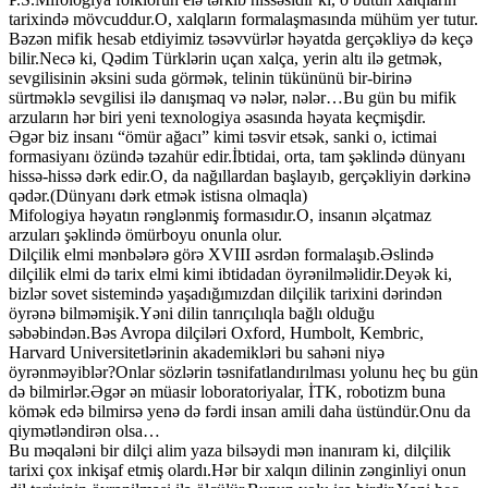
tarixində mövcuddur.O, xalqların formalaşmasında mühüm yer tutur.
Bəzən mifik hesab etdiyimiz təsəvvürlər həyatda gerçəkliyə də keçə
bilir.Necə ki, Qədim Türklərin uçan xalça, yerin altı ilə getmək,
sevgilisinin əksini suda görmək, telinin tükününü bir-birinə
sürtməklə sevgilisi ilə danışmaq və nələr, nələr…Bu gün bu mifik
arzuların hər biri yeni texnologiya əsasında həyata keçmişdir.
Əgər biz insanı “ömür ağacı” kimi təsvir etsək, sanki o, ictimai
formasiyanı özündə təzahür edir.İbtidai, orta, tam şəklində dünyanı
hissə-hissə dərk edir.O, da nağıllardan başlayıb, gerçəkliyin dərkinə
qədər.(Dünyanı dərk etmək istisna olmaqla)
Mifologiya həyatın rənglənmiş formasıdır.O, insanın əlçatmaz
arzuları şəklində ömürboyu onunla olur.
Dilçilik elmi mənbələrə görə XVIII əsrdən formalaşıb.Əslində
dilçilik elmi də tarix elmi kimi ibtidadan öyrənilməlidir.Deyək ki,
bizlər sovet sistemində yaşadığımızdan dilçilik tarixini dərindən
öyrənə bilməmişik.Yəni dilin tanrıçılıqla bağlı olduğu
səbəbindən.Bəs Avropa dilçiləri Oxford, Humbolt, Kembric,
Harvard Universitetlərinin akademikləri bu sahəni niyə
öyrənməyiblər?Onlar sözlərin təsnifatlandırılması yolunu heç bu gün
də bilmirlər.Əgər ən müasir loboratoriyalar, İTK, robotizm buna
kömək edə bilmirsə yenə də fərdi insan amili daha üstündür.Onu da
qiymətləndirən olsa…
Bu məqaləni bir dilçi alim yaza bilsəydi mən inanıram ki, dilçilik
tarixi çox inkişaf etmiş olardı.Hər bir xalqın dilinin zənginliyi onun