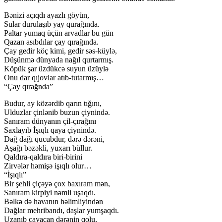
Bənizi açıqdı ayazlı göyün,
Sular durulaşıb yay qurağında.
Paltar yumaq üçün arvadlar bu gün
Qazan asıbdılar çay qırağında.
Çay gedir köç kimi, gedir səs-küylə,
Düşünmə dünyada nağıl qurtarmış.
Köpük şar üzdükcə suyun üzüylə
Onu dar qıjovlar atıb-tutarmış…
“Çay qırağnda”
Budur, ay közərdib qarın tığını,
Ulduzlar çinlənib buzun çiynində.
Sanıram dünyanın çil-çırağını
Saxlayıb İşıqlı qaya çiynində.
Dağ dağı qucubdur, dərə dərəni,
Aşağı bəzəkli, yuxarı büllur.
Qaldıra-qaldıra biri-birini
Zirvələr həmişə işıqlı olur…
“İşıqlı”
Bir şehli çiçəyə çox baxıram mən,
Sanıram kirpiyi nəmli uşaqdı.
Bəlkə də havanın həlimliyindən
Dağlar mehribandı, daşlar yumşaqdı.
Uzanıb çayacan dərənin qolu,