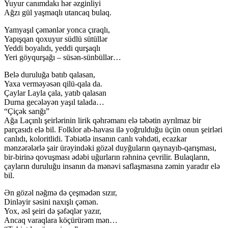
Yuyur canımdakı hər əzginliyi
Ağzı gül yaşmaqlı utancaq bulaq.
Yamyaşıl çəmənlər yonca çıraqlı,
Yapışqan qoxuyur südlü sütüllər
Yeddi boyalıdı, yeddi qurşaqlı
Yeri göyqurşağı – süsən-sünbüllər…
Belə duruluğa batıb qalasan,
Yaxa verməyəsən qilü-qala da.
Çaylar Layla çala, yatıb qalasan
Durna gecələyən yaşıl talada…
“Çiçək sarığı”
Ağa Laçınlı şeirlərinin lirik qəhrəmanı elə təbətin ayrılmaz bir
parçasıdı elə bil. Folklor ab-havası ilə yoğrulduğu üçün onun şeirləri
canlıdı, koloritlidi. Təbiətlə insanın canlı vəhdəti, ecazkar
mənzərələrlə şair ürəyindəki gözəl duyğuların qaynayıb-qarışması,
bir-birinə qovuşması ədəbi uğurların rəhninə çevrilir. Bulaqların,
çayların duruluğu insanın da mənəvi saflaşmasına zəmin yaradır elə
bil.
Ən gözəl nəğmə də çeşmədən sızır,
Dinləyir səsini naxışlı çəmən.
Yox, əsl şeiri də şəfəqlər yazır,
Ancaq varaqlara köçürürəm mən…