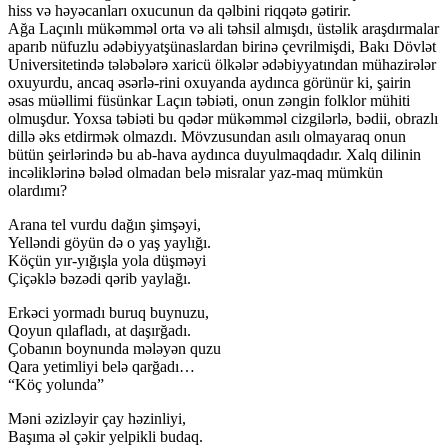
hiss və həyəcanları oxucunun da qəlbini riqqətə gətirir.
Ağa Laçınlı mükəmməl orta və ali təhsil almışdı, üstəlik araşdırmalar
aparıb nüfuzlu ədəbiyyatşünaslardan birinə çevrilmişdi, Bakı Dövlət
Universitetində tələbələrə xaricü ölkələr ədəbiyyatından mühazirələr
oxuyurdu, ancaq əsərlə-rini oxuyanda aydınca görünür ki, şairin
əsas müəllimi füsünkar Laçın təbiəti, onun zəngin folklor mühiti
olmuşdur. Yoxsa təbiəti bu qədər mükəmməl cizgilərlə, bədii, obrazlı
dillə əks etdirmək olmazdı. Mövzusundan asılı olmayaraq onun
bütün şeirlərində bu ab-hava aydınca duyulmaqdadır. Xalq dilinin
incəliklərinə bələd olmadan belə misralar yaz-maq mümkün
olardımı?
Arana tel vurdu dağın şimşəyi,
Yelləndi göyün də o yaş yaylığı.
Köçün yır-yığışla yola düşməyi
Çiçəklə bəzədi qərib yaylağı.
Erkəci yormadı buruq buynuzu,
Qoyun qılafladı, at daşırğadı.
Çobanın boynunda mələyən quzu
Qara yetimliyi belə qarğadı…
“Köç yolunda”
Məni əzizləyir çay həzinliyi,
Başıma əl çəkir yelpikli budaq.