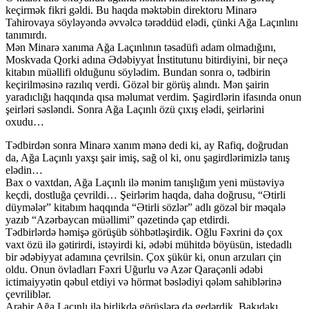
keçirmək fikri gəldi. Bu haqda məktəbin direktoru Minarə
Tahirovaya söyləyəndə əvvəlcə tərəddüd elədi, çünki Ağa Laçınlını
tanımırdı.
Mən Minarə xanıma Ağa Laçınlının təsadüfi adam olmadığını,
Moskvada Qorki adına Ədəbiyyat İnstitutunu bitirdiyini, bir neçə
kitabın müəllifi olduğunu söylədim. Bundan sonra o, tədbirin
keçirilməsinə razılıq verdi. Gözəl bir görüş alındı. Mən şairin
yaradıclığı haqqında qısa məlumat verdim. Şagirdlərin ifasında onun
şeirləri səsləndi. Sonra Ağa Laçınlı özü çıxış elədi, şeirlərini
oxudu…
Tədbirdən sonra Minarə xanım mənə dedi ki, ay Rafiq, doğrudan
da, Ağa Laçınlı yaxşı şair imiş, sağ ol ki, onu şagirdlərimizlə tanış
elədin…
Bax o vaxtdan, Ağa Laçınlı ilə mənim tanışlığım yeni müstəviyə
keçdi, dostluğa çevrildi… Şeirlərim haqda, daha doğrusu, “Ətirli
düymələr” kitabım haqqında “Ətirli sözlər” adlı gözəl bir məqalə
yazıb “Azərbaycan müəllimi” qəzetində çap etdirdi.
Tədbirlərdə həmişə görüşüb söhbətləşirdik. Oğlu Fəxrini də çox
vaxt özü ilə gətirirdi, istəyirdi ki, ədəbi mühitdə böyüsün, istedadlı
bir ədəbiyyat adamına çevrilsin. Çox şükür ki, onun arzuları çin
oldu. Onun övladları Fəxri Uğurlu və Azər Qaraçənli ədəbi
ictimaiyyətin qəbul etdiyi və hörmət bəslədiyi qələm sahiblərinə
çevriliblər.
Arabir Ağa Laçınlı ilə birlikdə görüşlərə də gedərdik. Bakıdakı