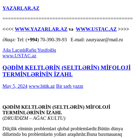
YAZARLAR.AZ
===============================================
<<<<
WWW.YAZARLAR.AZ
və
WWW.USTAC.AZ
>>>>
Əlaqə:
Tel: (
+994
) 70-390-39-93 E-mail: zauryazar@mail.ru
Ağa Laçınlı
Rafiq Yusifoğlu
www.USTAC.az
QƏDİM KELTLƏRİN (SELTLƏRİN) MİFOLOJİ
TERMİNLƏRİNİN İZAHI.
May 5, 2024
www.bitik.az
Bir şərh yazın
QƏDİM KELTLƏRİN (SELTLƏRİN) MİFOLOJİ
TERMİNLƏRİNİN İZAHI.
(
DRUİDİZM – AĞAC KULTU)
Dilçilik elminin problemləri qlobal problemlərdir.Bütün dünya
dillərində bu problemlərin yolları araşdırılır.Buna baxmauaraq