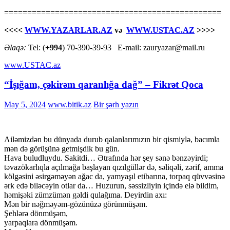
===============================================
<<<<
WWW.YAZARLAR.AZ
və
WWW.USTAC.AZ
>>>>
Əlaqə:
Tel: (
+994
) 70-390-39-93 E-mail: zauryazar@mail.ru
www.USTAC.az
“İşığam, çəkirəm qaranlığa dağ” – Fikrət Qoca
May 5, 2024
www.bitik.az
Bir şərh yazın
Ailəmizdən bu dünyada durub qalanlarımızın bir qismiylə, bacımla
mən də görüşünə getmişdik bu gün.
Hava buludluydu. Sakitdi… Ətrafında hər şey sənə bənzəyirdi;
təvazökarlıqla açılmağa başlayan qızılgüllər də, səliqəli, zərif, amma
kölgəsini əsirgəməyən ağac da, yamyaşıl etibarına, torpaq qüvvəsinə
ərk edə biləcəyin otlar da… Huzurun, səssizliyin içində elə bildim,
həmişəki zümzümən gəldi qulağıma. Deyirdin axı:
Mən bir nəğməyəm-gözünüzə görünmüşəm.
Şehlərə dönmüşəm,
yarpaqlara dönmüşəm.