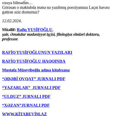
oxuya bilmədim…
Görəsən o məktubda mənə nə yazıbmış poeziyamıza Laçın havası
gətirən əziz dostumuz?
12.02.2024
.
Müəllif:
Rafiq YUSİFOĞLU
,
şair, Əməkdar mədəniyyət işçisi, filologiya elmləri doktoru,
professor.
RAFİQ YUSİFOĞLUNUN YAZILARI
RAFİQ YUSİFOĞLU HAQQINDA
Mustafa Müseyiboğlu adına kitabxana
“ƏDƏBİ OVQAT” JURNALI PDF
“YAZARLAR” JURNALI PDF
“ULDUZ” JURNALI PDF
“XƏZAN”JURNALI PDF
WWW.KİTABEVİM.AZ