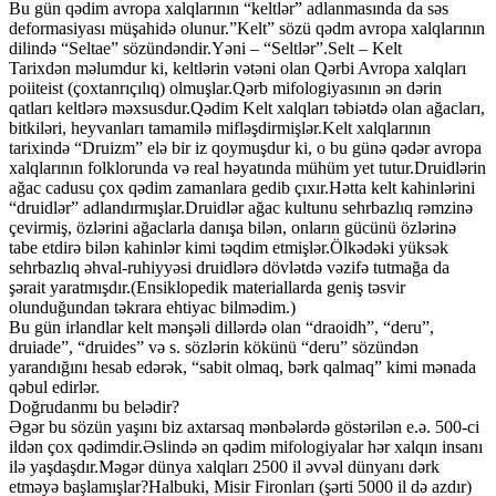
Bu gün qədim avropa xalqlarının “keltlər” adlanmasında da səs
deformasiyası müşahidə olunur.”Kelt” sözü qədm avropa xalqlarının
dilində “Seltae” sözündəndir.Yəni – “Seltlər”.Selt – Kelt
Tarixdən məlumdur ki, keltlərin vətəni olan Qərbi Avropa xalqları
poiiteist (çoxtanrıçılıq) olmuşlar.Qərb mifologiyasının ən dərin
qatları keltlərə məxsusdur.Qədim Kelt xalqları təbiətdə olan ağacları,
bitkiləri, heyvanları tamamilə mifləşdirmişlər.Kelt xalqlarının
tarixində “Druizm” elə bir iz qoymuşdur ki, o bu günə qədər avropa
xalqlarının folklorunda və real həyatında mühüm yet tutur.Druidlərin
ağac cadusu çox qədim zamanlara gedib çıxır.Hətta kelt kahinlərini
“druidlər” adlandırmışlar.Druidlər ağac kultunu sehrbazlıq rəmzinə
çevirmiş, özlərini ağaclarla danışa bilən, onların gücünü özlərinə
tabe etdirə bilən kahinlər kimi təqdim etmişlər.Ölkədəki yüksək
sehrbazlıq əhval-ruhiyyəsi druidlərə dövlətdə vəzifə tutmağa da
şərait yaratmışdır.(Ensiklopedik materiallarda geniş təsvir
olunduğundan təkrara ehtiyac bilmədim.)
Bu gün irlandlar kelt mənşəli dillərdə olan “draoidh”, “deru”,
druiade”, “druides” və s. sözlərin kökünü “deru” sözündən
yarandığını hesab edərək, “sabit olmaq, bərk qalmaq” kimi mənada
qəbul edirlər.
Doğrudanmı bu belədir?
Əgər bu sözün yaşını biz axtarsaq mənbələrdə göstərilən e.ə. 500-ci
ildən çox qədimdir.Əslində ən qədim mifologiyalar hər xalqın insanı
ilə yaşdaşdır.Məgər dünya xalqları 2500 il əvvəl dünyanı dərk
etməyə başlamışlar?Halbuki, Misir Fironları (şərti 5000 il də azdır)