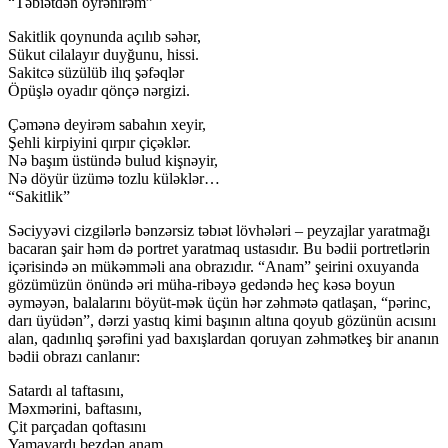
“Təbiətdən öyrənirəm”
Sakitlik qoynunda açılıb səhər,
Sükut cilalayır duyğunu, hissi.
Sakitcə süzülüb ilıq şəfəqlər
Öpüşlə oyadır qönçə nərgizi.
Çəmənə deyirəm sabahın xeyir,
Şehli kirpiyini qırpır çiçəklər.
Nə başım üstündə bulud kişnəyir,
Nə döyür üzümə tozlu küləklər…
“Sakitlik”
Səciyyəvi cizgilərlə bənzərsiz təbıət lövhələri – peyzajlar yaratmağı
bacaran şair həm də portret yaratmaq ustasıdır. Bu bədii portretlərin
içərisində ən mükəmməli ana obrazıdır. “Anam” şeirini oxuyanda
gözümüzün önündə əri müha-ribəyə gedəndə heç kəsə boyun
əyməyən, balalarını böyüt-mək üçün hər zəhmətə qatlaşan, “pərinc,
darı üyüdən”, dərzi yastıq kimi başının altına qoyub gözünün acısını
alan, qadınlıq şərəfini yad baxışlardan qoruyan zəhmətkeş bir ananın
bədii obrazı canlanır:
Satardı al taftasını,
Məxmərini, baftasını,
Çit parçadan qoftasını
Yamayardı bezdən anam.