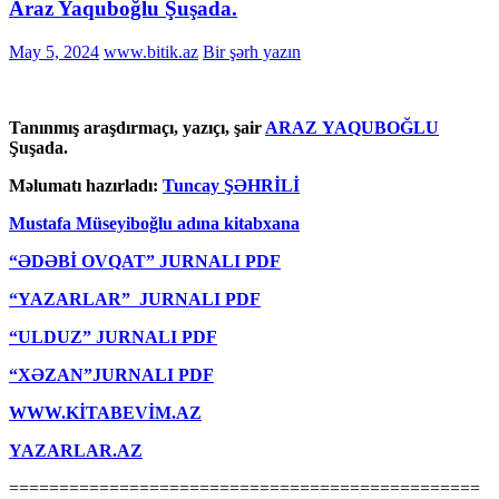
Araz Yaquboğlu Şuşada.
May 5, 2024
www.bitik.az
Bir şərh yazın
Tanınmış araşdırmaçı, yazıçı, şair
ARAZ YAQUBOĞLU
Şuşada.
Məlumatı hazırladı:
Tuncay ŞƏHRİLİ
Mustafa Müseyiboğlu adına kitabxana
“ƏDƏBİ OVQAT” JURNALI PDF
“YAZARLAR” JURNALI PDF
“ULDUZ” JURNALI PDF
“XƏZAN”JURNALI PDF
WWW.KİTABEVİM.AZ
YAZARLAR.AZ
===============================================