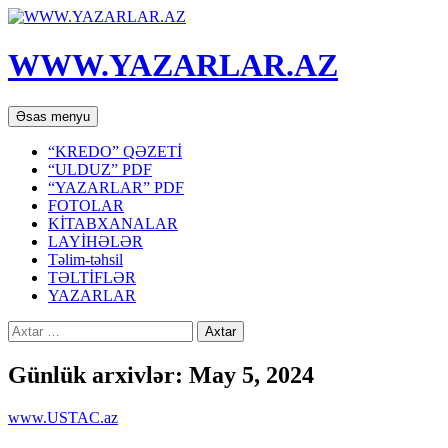
WWW.YAZARLAR.AZ
Axtar
Mühtəviyyata
Əsas menyu
keç
“KREDO” QƏZETİ
“ULDUZ” PDF
“YAZARLAR” PDF
FOTOLAR
KİTABXANALAR
LAYİHƏLƏR
Təlim-təhsil
TƏLTİFLƏR
YAZARLAR
Axtarış:
Günlük arxivlər: May 5, 2024
www.USTAC.az