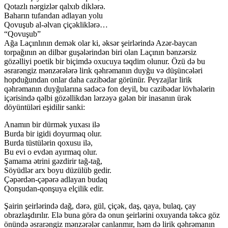
Qotazlı nərgizlər qalxıb diklərə.
Baharın tufandan adlayan yolu
Qovuşub al-əlvan çiçəkliklərə…
“Qovuşub”
Ağa Laçınlının demək olar ki, əksər şeirlərində Azər-baycan
torpağının ən dilbər guşələrindən biri olan Laçının bənzərsiz
gözəlliyi poetik bir biçimdə oxucuya təqdim olunur. Özü də bu
əsrarəngiz mənzərələrə lirık qəhrəmanın duyğu və düşüncələri
hopduğundan onlar daha cazibədar görünür. Peyzajlar lirik
qəhrəmanın duyğularına sadəcə fon deyil, bu cazibədar lövhələrin
içərisində qəlbi gözəllikdən lərzəyə gələn bir inasanın ürək
döyüntüləri eşidilir sanki:
Anamın bir dürmək yuxası ilə
Burda bir igidi doyurmaq olur.
Burda tüstülərin qoxusu ilə,
Bu evi o evdən ayırmaq olur.
Şamama ətrini gəzdirir tağ-tağ,
Söyüdlər arx boyu düzülüb gedir.
Çəpərdən-çəpərə adlayan budaq
Qonşudan-qonşuya elçilik edir.
Şairin şeirlərində dağ, dərə, gül, çiçək, daş, qaya, bulaq, çay
obrazlaşdırılır. Elə buna görə də onun şeirlərini oxuyanda təkcə göz
önündə əsrarəngiz mənzərələr canlanmır, həm də lirik qəhrəmanın