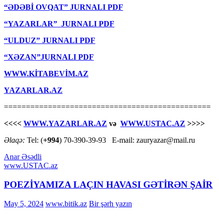
“ƏDƏBİ OVQAT” JURNALI PDF
“YAZARLAR” JURNALI PDF
“ULDUZ” JURNALI PDF
“XƏZAN”JURNALI PDF
WWW.KİTABEVİM.AZ
YAZARLAR.AZ
===============================================
<<<<
WWW.YAZARLAR.AZ
və
WWW.USTAC.AZ
>>>>
Əlaqə:
Tel: (
+994
) 70-390-39-93 E-mail: zauryazar@mail.ru
Anar Əsədli
www.USTAC.az
POEZİYAMIZA LAÇIN HAVASI GƏTİRƏN ŞAİR
May 5, 2024
www.bitik.az
Bir şərh yazın