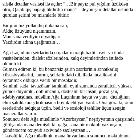
silsilə detallar vasitəsi ilə açılır: “…Bir payız pul yığdım üzükdən
ötrü, Qaçıb qış papağı tikdirdin mənə” – deyən şair detallar üstündə
qurulan şeirini bu misralarla bitirir:
Bir gün biz yollandıq dükana sarı,
Aldıq üzüyünü nişanımızın.
Mən sənə verdiyim o yadigarı
Yazdırdın adına uşağımızın…
Ağa Laçınlının şeirlərində o qədər maraqlı bədii təsvir və ifadə
vasitələrindən, dialekt sözlərindən, xalq deyimlərindən istifadə
olunub ki…
Güman edirəm ki, bu bənzərsiz şairin əsərlərinin sənətkarlıq
xüsusiyyətlərini, janrını, şeirlərindəki dil, ifadə incəliklərini
öyrənmək olduqca vacib bir məsələdir.
Səmimi, sadə, təvazökar, təmkinli, eyni zamanda zarafatcıl, yüksək
yumor duyumlu, qohumcanlı, dostcanlı bir insan, gözəl şair,
ədəbiyyatşünas, müəllim Ağa Laçınlının həyat və yara¬dıcılığının
elmi şəkildə araşdırılmasına böyük ehtiyac vardır. Ona görə ki, onun
əsərlərində tədqiqat üçün, bədii və sosioloji təhlilər üçün zəngin
mataerallar vardır.
Sonuncu dəfə Ağa müəllimlə “Azərbaycan” nəşriyyatının qarşısında
görüşəndə mənə demişdi ki, qağa, sənə bir məktub yazmışam,
göndərəcəm oxuyub arxivində saxlayarsan…
Təəssüf ki, Ağa müəllimin mənə ünvanlanan sonuncu məktubunu