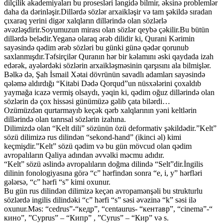
dilçilik akademiyaları bu prosesləri ləngidə bilmir, əksinə problemlər
daha da dərinləşir.Dillərdə sözlər arxaikləşir və tam şəkildə sıradan
çıxaraq yerini digər xalqların dillərində olan sözlərlə
əvəzləşdirir.Soyumuzun mirası olan sözlər qeybə çəkilir.Bu bütün
dillərdə belədir.Yeganə olaraq ərəb dilidir ki, Qurani Kərimin
sayəsində qədim ərəb sözləri bu günki günə qədər qorunub
saxlanmışdır.Təfsirçilər Quranın hər bir kəlamını əski qaydada izah
edərək, ayələrdəki sözlərin arxaikləşməsinin qarşısını ala bilmişlər.
Bəlkə də, Şah İsmail Xətai dövrünün savadlı adamları sayəsində
qələmə aldırdığı “Kitabi Dədə Qorqud”un nüsxələrini çoxaldıb
yaymağa icazə vermiş olsaydı, yəqin ki, qədim oğuz dillərində olan
sözlərin də çox hissəsi günümüzə gəlib çata bilərdi…
Ozümüzdən qurtarmayıb keçək qərb xalqlarının yəni keltlərin
dillərində olan tanrısal sözlərin izahına.
Dilimizdə olan “Kelt dili” sözünün özü deformativ şəkildədir.”Kelt”
sözü dilimizə rus dilindən “sekond-hand” (ikinci əl) kimi
keçmişdir.”Kelt” sözü qədim və bu gün mövcud olan qədim
avropalıların Qaliya adından əvvəlki məcmu adıdır.
“Kelt” sözü əslində avropalıların doğma dilində “Selt”dir.İngilis
dilinin fonologiyasına görə “c” hərfindən sonra “e, i, y” hərfləri
gələrsə, “c” hərfi “s” kimi oxunur.
Bu gün rus dilindən dilimizə keçən avropamənşəli bu strukturlu
sözlərdə ingilis dilindəki “c” hərfi “s” səsi əvəzinə “k” səsi ilə
oxunur.Məs: “cedrus”-“кедр”, “centaurus- “кентавр”, “cinema”-“
кино”, ”Cyprus” – “Кипр” , ”Cyrus” – “Кир” və s.