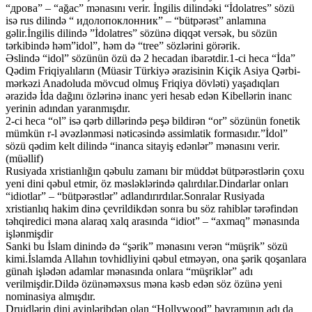
“дрова” – “ağac” mənasını verir. İngilis dilindəki “İdolatres” sözü
isə rus dilində “ идолопоклонник” – “bütpərəst” anlamına
gəlir.İngilis dilində ”İdolatres” sözünə diqqət versək, bu sözün
tərkibində həm”idol”, həm də “tree” sözlərini görərik.
Əslində “idol” sözünün özü də 2 hecadan ibarətdir.1-ci heca “İda”
Qədim Friqiyalıların (Müasir Türkiyə ərazisinin Kiçik Asiya Qərbi-
mərkəzi Anadoluda mövcud olmuş Friqiya dövləti) yaşadıqları
ərazidə İda dağını özlərinə inanc yeri hesab edən Kibellərin inanc
yerinin adından yaranmışdır.
2-ci heca “ol” isə qərb dillərində peşə bildirən “or” sözünün fonetik
mümkün r-l əvəzlənməsi nəticəsində assimlatik formasıdır.”İdol”
sözü qədim kelt dilində “inanca sitayiş edənlər” mənasını verir.
(müəllif)
Rusiyada xristianlığın qəbulu zamanı bir müddət bütpərəstlərin çoxu
yeni dini qəbul etmir, öz məsləklərində qalırdılar.Dindarlar onları
“idiotlar” – “bütpərəstlər” adlandırırdılar.Sonralar Rusiyada
xristianlıq hakim dinə çevrildikdən sonra bu söz rahiblər tərəfindən
təhqiredici məna alaraq xalq arasında “idiot” – “axmaq” mənasında
işlənmişdir
Sanki bu İslam dinində də “şərik” mənasını verən “müşrik” sözü
kimi.İslamda Allahın tovhidliyini qəbul etməyən, ona şərik qoşanlara
günah işlədən adamlar mənasında onlara “müşriklər” adı
verilmişdir.Dildə özünəməxsus məna kəsb edən söz özünə yeni
nominasiya almışdır.
Druidlərin dini ayinləribdən olan “Hollywood” bayramının adı da