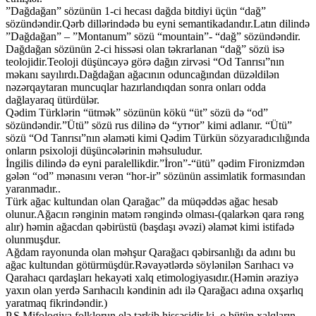
”Dağdağan” sözünün 1-ci hecası dağda bitdiyi üçün “dağ”
sözündəndir.Qərb dillərindədə bu eyni semantikadandır.Latın dilində
”Dağdağan” – ”Montanum” sözü “mountain”- “dağ” sözündəndir.
Dağdağan sözünün 2-ci hissəsi olan təkrarlanan “dağ” sözü isə
teolojidir.Teoloji düşüncəyə görə dağın zirvəsi “Od Tanrısı”nın
məkanı sayılırdı.Dağdağan ağacının oduncağından düzəldilən
nəzərqaytaran muncuqlar hazırlandıqdan sonra onları odda
dağlayaraq ütürdülər.
Qədim Türklərin “ütmək” sözünün kökü “üt” sözü də “od”
sözündəndir.”Ütü” sözü rus dilinə də “утюr” kimi adlanır. “Ütü”
sözü “Od Tanrısı”nın əlaməti kimi Qədim Türkün sözyaradıcılığında
onların psixoloji düşüncələrinin məhsuludur.
İngilis dilində də eyni paralellikdir.”İron”-“ütü” qədim Fironizmdən
gələn “od” mənasını verən “hor-ir” sözünün assimlatik formasından
yaranmadır..
Türk ağac kultundan olan Qarağac” da müqəddəs ağac hesab
olunur.Ağacın rənginin matəm rəngində olması-(qalarkən qara rəng
alır) həmin ağacdan qəbirüstü (başdaşı əvəzi) əlamət kimi istifadə
olunmuşdur.
Ağdam rayonunda olan məhşur Qarağacı qəbirsanlığı da adını bu
ağac kultundan götürmüşdür.Rəvayətlərdə söylənilən Sarıhacı və
Qarahacı qardaşları hekayəti xalq etimologiyasıdır.(Həmin əraziyə
yaxın olan yerdə Sarıhacılı kəndinin adı ilə Qarağacı adına oxşarlıq
yaratmaq fikrindəndir.)
P.S.Mifologiya folklorun elə tərkib hissəsidir ki, o bütün xalqların