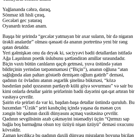
Yağlananda cəhrə, daraq,
Sönməz idi hisli çıraq,
Gecələri gec yataraq
Oyanardı tezdən anam.
Başqa bir şeirində “gecələr yatmayan bir axar suların, bir də nigaran
ürəkli analardır” olması qənaəti də ananın portretinə yeni bir rəng
qatan detaldır.
Yeri gəlmişkən onu da deyək ki, səciyyəvi bədii detallardan istifadə
Ağa Laşınlının poetik üslubunu şərtləndirən amillər sırasındadır.
Biçin vaxtı bütün canlıların qaçıb getməsi, yuva üstündə yatan
bildirçinin yerindən tərpənməməsi (“Biçin”), ananın oğluna “atan
sağlığında alan paltarı göstərib demişəm oğlum gətirib” deməsi,
qadının öz övladını atanın əsgərlik şinelinə bükməsi, “közə
basdırılan palıd qozasının partlayıb külü göyə sovurması” və sair bu
kimi onlarla detallar şairin şeirlərinin bədii dəyərini qat-qat artıran bir
vasitəyə çevrilir.
Şairin elə şeirləri də var ki, başdan-başa detallar üstündə qurulub. Bu
baxımdan “Üzük” şeiri kasıbçılıq içində yaşasa da mənən çox
zəngin bir qadının daxili dünyasını açmaq vasitəsinə çevrilir.
Qadının sevgilisinin əzab çəkməyini istəmədiyi üçün “Qırmızı sap
bağla boş barmağma olsun toy üzüyü nişan üzüyü” deməsi oxucunu
kövrəldir.
Zaman keçdikcə bu qadının daxili dünyası misraların boyuna biçilən