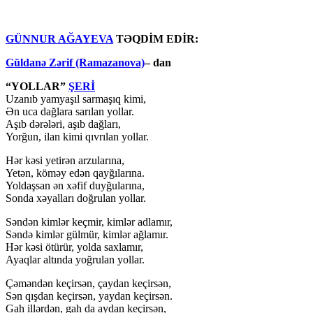
GÜNNUR AĞAYEVA
TƏQDİM EDİR:
Güldanə Zərif (Ramazanova)
– dan
“YOLLAR”
ŞERİ
Uzanıb yamyaşıl sarmaşıq kimi,
Ən uca dağlara sarılan yollar.
Aşıb dərələri, aşıb dağları,
Yorğun, ilan kimi qıvrılan yollar.
Hər kəsi yetirən arzularına,
Yetən, köməy edən qayğılarına.
Yoldaşsan ən xəfif duyğularına,
Sonda xəyalları doğrulan yollar.
Səndən kimlər keçmir, kimlər adlamır,
Səndə kimlər gülmür, kimlər ağlamır.
Hər kəsi ötürür, yolda saxlamır,
Ayaqlar altında yoğrulan yollar.
Çəməndən keçirsən, çaydan keçirsən,
Sən qışdan keçirsən, yaydan keçirsən.
Gah illərdən, gah da aydan keçirsən,