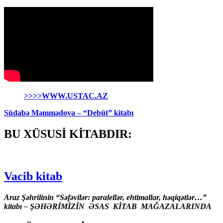
>>>>WWW.USTAC.AZ
Südabə Məmmədova – “Debüt” kitabı
BU XÜSUSİ KİTABDIR:
Vacib kitab
Araz Şəhrilinin “Səfəvilər: paralellər, ehtimallar, həqiqətlər…”
kitabı – ŞƏHƏRİMİZİN ƏSAS KİTAB MAĞAZALARINDA