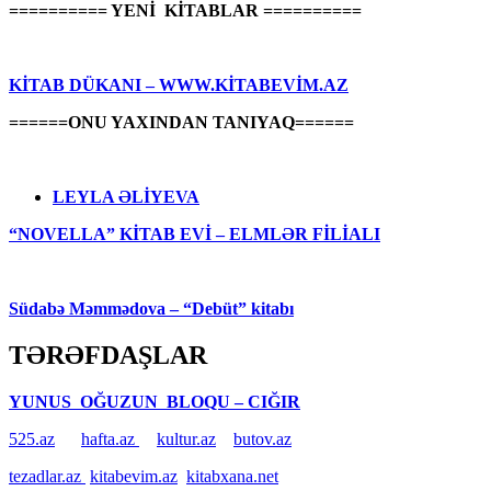
========== YENİ KİTABLAR ==========
KİTAB DÜKANI – WWW.KİTABEVİM.AZ
======ONU YAXINDAN TANIYAQ======
LEYLA ƏLİYEVA
“NOVELLA” KİTAB EVİ – ELMLƏR FİLİALI
Südabə Məmmədova – “Debüt” kitabı
TƏRƏFDAŞLAR
YUNUS OĞUZUN BLOQU – CIĞIR
525.az
hafta.az
kultur.az
butov.az
tezadlar.az
kitabevim.az
kitabxana.net