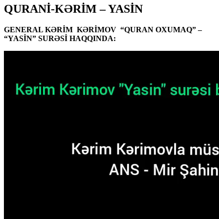
QURANİ-KƏRİM – YASİN
GENERAL KƏRİM KƏRİMOV “QURAN OXUMAQ” –
“YASİN” SURƏSİ HAQQINDA: