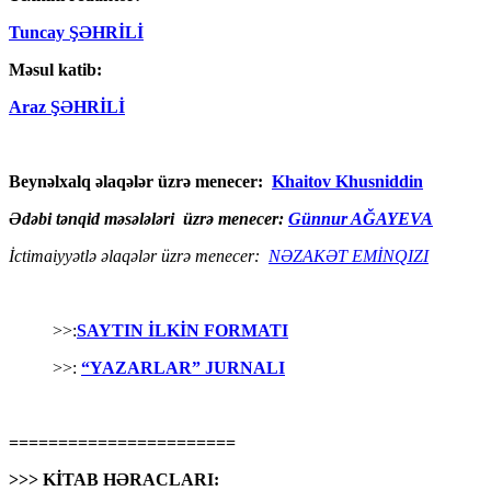
Tuncay ŞƏHRİLİ
Məsul katib:
Araz ŞƏHRİLİ
Beynəlxalq əlaqələr üzrə menecer:
Khaitov Khusniddin
Ədəbi tənqid məsələləri üzrə menecer:
Günnur AĞAYEVA
İctimaiyyətlə əlaqələr üzrə menecer:
NƏZAKƏT EMİNQIZI
>>:
SAYTIN İLKİN FORMATI
>>:
“YAZARLAR” JURNALI
=======================
>>> KİTAB HƏRACLARI: