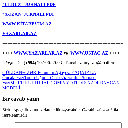
“ULDUZ” JURNALI PDF
“XƏZAN”JURNALI PDF
WWW.KİTABEVİM.AZ
YAZARLAR.AZ
===============================================
<<<<
WWW.YAZARLAR.AZ
və
WWW.USTAC.AZ
>>>>
Əlaqə:
Tel: (
+994
) 70-390-39-93 E-mail: zauryazar@mail.ru
GÜLDANƏ ZƏRİF
Günnur Ağayeva
ZAQATALA
Yazılar
Öncəki Yazı
Turan Uğur – Öncə söz vardı…
Sonrakı
Yazı
MULTİKULTURAL CƏMİYYƏTLƏR: AZƏRBAYCAN
üzrə
MODELİ
naviqasiya
Bir cavab yazın
Sizin e-poçt ünvanınız dərc edilməyəcəkdir.
Gərəkli sahələr
*
ilə
işarələnmişdir