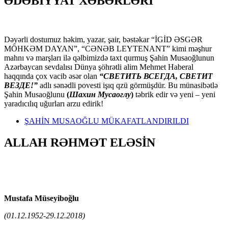
ƏDƏBİYYAT XƏBƏRLƏRİ
Dəyərli dostumuz həkim, yazar, şair, bəstəkar “İGİD ƏSGƏR
MÖHKƏM DAYAN”, “CƏNƏB LEYTENANT” kimi məşhur
mahnı və marşları ilə qəlbimizdə taxt qurmuş Şahin Musaoğlunun
Azərbaycan sevdalısı Dünya şöhrətli alim Mehmet Haberal
haqqında çox vacib əsər olan
“СВЕТИТЬ ВСЕГДА, СВЕТИТ
ВЕЗДЕ!”
adlı sənədli povesti işıq qzü görmüşdür. Bu münasibətlə
Şahin Musaoğlunu
(
Шахин Мусаоглу
)
təbrik edir və yeni – yeni
yaradıcılıq uğurları arzu edirik!
ŞAHİN MUSAOĞLU MÜKAFATLANDIRILDI
ALLAH RƏHMƏT ELƏSİN
Mustafa Müseyiboğlu
(01.12.1952-29.12.2018)