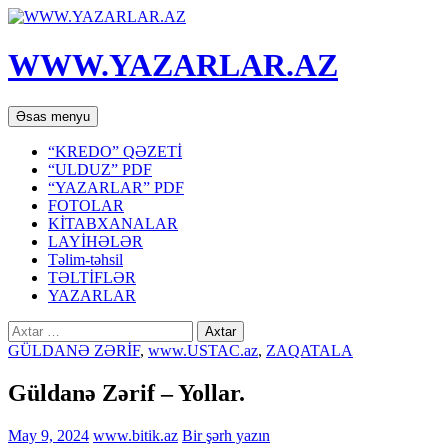
WWW.YAZARLAR.AZ
Axtar
Mühtəviyyata
Əsas menyu
keç
“KREDO” QƏZETİ
“ULDUZ” PDF
“YAZARLAR” PDF
FOTOLAR
KİTABXANALAR
LAYİHƏLƏR
Təlim-təhsil
TƏLTİFLƏR
YAZARLAR
Axtarış:
GÜLDANƏ ZƏRİF
,
www.USTAC.az
,
ZAQATALA
Güldanə Zərif – Yollar.
May 9, 2024
www.bitik.az
Bir şərh yazın