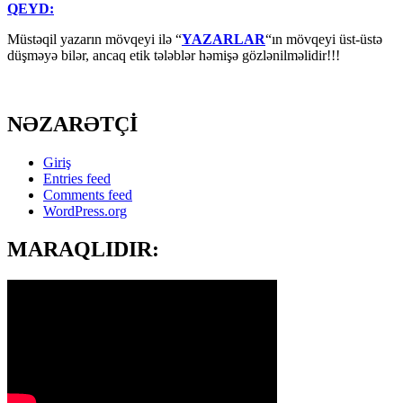
QEYD:
Müstəqil yazarın mövqeyi ilə “
YAZARLAR
“ın mövqeyi üst-üstə
düşməyə bilər, ancaq etik tələblər həmişə gözlənilməlidir!!!
NƏZARƏTÇİ
Giriş
Entries feed
Comments feed
WordPress.org
MARAQLIDIR: