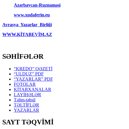
Azərbaycan-Ruznaməsi
www.xudaferin.eu
Avrasya Yazarlar Birliği
WWW.KİTABEVİM.AZ
SƏHİFƏLƏR
“KREDO” QƏZETİ
“ULDUZ” PDF
“YAZARLAR” PDF
FOTOLAR
KİTABXANALAR
LAYİHƏLƏR
Təlim-təhsil
TƏLTİFLƏR
YAZARLAR
SAYT TƏQVİMİ