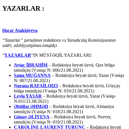
YAZARLAR :
Həcər Atakişiyeva
“Yazarlar” jurnalının redaktoru və Yaradıcılıq Komissiyasının
sədri, ədəbiyyatşünas-tənqidçı
“
YAZARLAR
“IN MÜSTƏQİL YAZARLARI:
Aytac İBRAHİM
– Redaksiya heyəti üzvü, Qax bölgə
təmsilçisi (Vəsiqə N: 006/21.08.2021)
Səma MUĞANNA
– Redaksiya heyəti üzvü, Yazar (Vəsiqə
N: 007/21.08.2021)
Nuranə RAFAİLQIZI
– Redaksiya heyəti üzvü, Göyçay
bölgə təmsilçisi (Vəsiqə N: 010/21.08.2021)
Leyla YAŞAR
– Redaksiya heyəti üzvü, Yazar (Vəsiqə
N:011/21.08.2021)
Əbülfəz ƏHMƏD
– Redaksiya heyəti üzvü, Almaniya
təmsilçisi (Vəsiqə N: 018/21.08.2021)
Günay ƏLİYEVA
– Redaksiya heyəti üzvü, Norveç
təmsilçisi (Vəsiqə N: 019/21.08.2021)
CAROLİNE LAURENT TURUNC
– Redaksiya heyəti