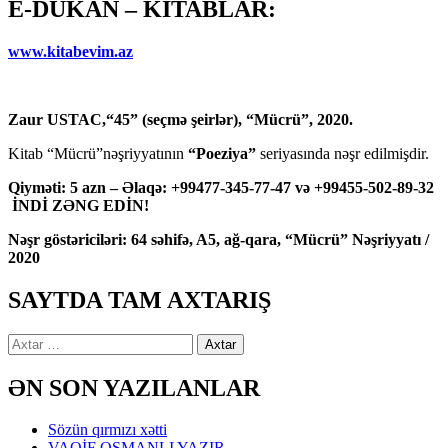
E-DÜKAN – KİTABLAR:
www.kitabevim.az
Zaur USTAC,“45” (seçmə şeirlər), “Mücrü”, 2020.
Kitab “Mücrü”nəşriyyatının
“Poeziya”
seriyasında nəşr edilmişdir.
Qiyməti: 5 azn – Əlaqə: +99477-345-77-47 və +99455-502-89-32
İNDİ ZƏNG EDİN!
Nəşr göstəriciləri: 64 səhifə, A5, ağ-qara, “Mücrü” Nəşriyyatı /
2020
SAYTDA TAM AXTARIŞ
Axtarış:
ƏN SON YAZILANLAR
Sözün qırmızı xətti
VAQİF OSMANLI YAZIR