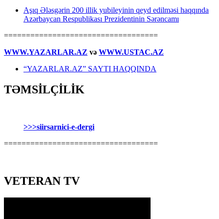
Aşıq Ələsgərin 200 illik yubileyinin qeyd edilməsi haqqında
Azərbaycan Respublikası Prezidentinin Sərəncamı
===================================
WWW.YAZARLAR.AZ
və
WWW.USTAC.AZ
“YAZARLAR.AZ” SAYTI HAQQINDA
TƏMSİLÇİLİK
>>>siirsarnici-e-dergi
===================================
VETERAN TV