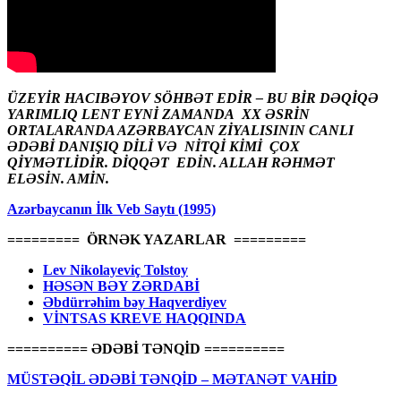
ÜZEYİR HACIBƏYOV SÖHBƏT EDİR – BU BİR DƏQİQƏ
YARIMLIQ LENT EYNİ ZAMANDA XX ƏSRİN
ORTALARANDA AZƏRBAYCAN ZİYALISININ CANLI
ƏDƏBİ DANIŞIQ DİLİ VƏ NİTQİ KİMİ ÇOX
QİYMƏTLİDİR. DİQQƏT EDİN. ALLAH RƏHMƏT
ELƏSİN. AMİN.
Azərbaycanın İlk Veb Saytı (1995)
========= ÖRNƏK YAZARLAR =========
Lev Nikolayeviç Tolstoy
HƏSƏN BƏY ZƏRDABİ
Əbdürrəhim bəy Haqverdiyev
VİNTSAS KREVE HAQQINDA
========== ƏDƏBİ TƏNQİD ==========
MÜSTƏQİL ƏDƏBİ TƏNQİD – MƏTANƏT VAHİD