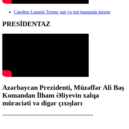
Caroline Laurent Turunc şair və şeir haqqında danışır
PRESİDENTAZ
Azərbaycan Prezidenti, Müzəffər Ali Baş
Komandan İlham Əliyevin xalqa
müraciəti və digər çıxışları
===================================