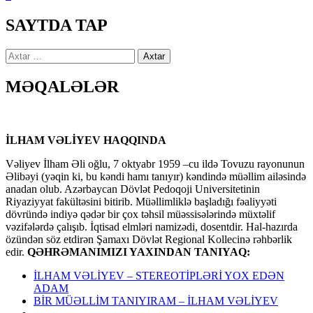
SAYTDA TAP
Axtarış:
MƏQALƏLƏR
İLHAM VƏLİYEV HAQQINDA
Vəliyev İlham Əli oğlu, 7 oktyabr 1959 –cu ildə Tovuzu rayonunun
Əlibəyi (yəqin ki, bu kəndi hamı tanıyır) kəndində müəllim ailəsində
anadan olub. Azərbaycan Dövlət Pedoqoji Universitetinin
Riyaziyyat fakültəsini bitirib. Müəllimliklə başladığı fəaliyyəti
dövründə indiyə qədər bir çox təhsil müəssisələrində müxtəlif
vəzifələrdə çalışıb. İqtisad elmləri namizədi, dosentdir. Hal-hazırda
özündən söz etdirən Şamaxı Dövlət Regional Kollecinə rəhbərlik
edir.
QƏHRƏMANIMIZI YAXINDAN TANIYAQ:
İLHAM VƏLİYEV – STEREOTİPLƏRİ YOX EDƏN
ADAM
BİR MÜƏLLİM TANIYIRAM – İLHAM VƏLİYEV