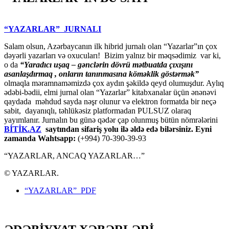
“YAZARLAR” JURNALI
Salam olsun, Azərbaycanın ilk hibrid jurnalı olan “Yazarlar”ın çox
dəyərli yazarları və oxucuları! Bizim yalnız bir məqsədimiz var ki,
o da
“
Yaradıcı uşaq – gәnclәrin dövrü mәtbuatda çıxışını
asanlaşdırmaq , onların tanınmasına kömәklik göstәrmәk”
olmaqla məramnaməmizdə çox aydın şəkildə qeyd olumuşdur. Aylıq
ədəbi-bədii, elmi jurnal olan “Yazarlar” kitabxanalar üçün ənənəvi
qaydada məhdud sayda nəşr olunur və elektron formatda bir neçə
sabit, dayanıqlı, təhlükəsiz platformadan PULSUZ olaraq
yayımlanır. Jurnalın bu günə qədər çap olunmuş bütün nömrələrini
BİTİK.AZ
saytından sifariş yolu ilə əldə edə bilərsiniz. Eyni
zamanda Wahtsapp:
(+994) 70-390-39-93
“YAZARLAR, ANCAQ YAZARLAR…”
© YAZARLAR.
“YAZARLAR” PDF