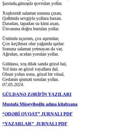
Şaxtada,günəşdə qovrulan yollar.
Xoşbəxtdi salamat sonuna çıxan,
Qəlbində sevgiylə yollara baxan.
Dərədən, təpədən su kimi axan,
Ünvanına doğru burulan yollar.
Üstündə uçurum, çox aşırımlar,
Çox keçilməz olur yağanda qarlar.
Sonuna salamat yetməyən də var,
Ağrıdan, acıdan yorulan yollar.
Güldanə, xoş dilək səndə gözəl hal,
Yol üstə ən gözəl xəyallara dal.
Olsun yolun sonu, gözəl bir vüsal,
Gedənin qisməti sorulan yollar.
07.05.2024
.
GÜLDANƏ ZƏRİFİN YAZILARI
Mustafa Müseyiboğlu adına kitabxana
“ƏDƏBİ OVQAT” JURNALI PDF
“YAZARLAR” JURNALI PDF