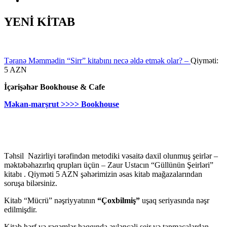
YENİ KİTAB
Təranə Məmmədin “Sirr” kitabını necə əldə etmək olar? –
Qiyməti:
5 AZN
İçərişəhər Bookhouse & Cafe
Məkan-marşrut >>>> Bookhouse
Təhsil Nazirliyi tərəfindən metodiki vəsaitə daxil olunmuş şeirlər –
məktəbəhazırlıq qrupları üçün – Zaur Ustacın “Güllünün Şeirləri”
kitabı . Qiyməti 5 AZN şəhərimizin əsas kitab mağazalarından
soruşa bilərsiniz.
Kitab “Mücrü” nəşriyyatının
“Çoxbilmiş”
uşaq seriyasında nəşr
edilmişdir.
Kitab hərf və rəqəmlər haqqında əyləncəli şeir və tapmacalardan