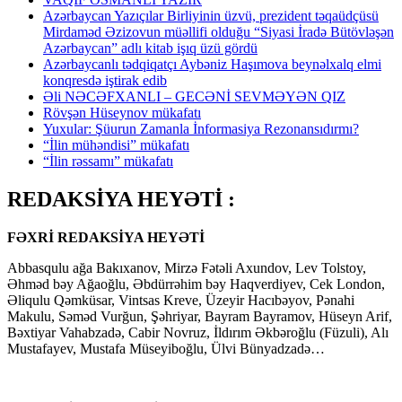
Azərbaycan Yazıçılar Birliyinin üzvü, prezident təqaüdçüsü
Mirdaməd Əzizovun müəllifi olduğu “Siyasi İradə Bütövləşən
Azərbaycan” adlı kitab işıq üzü gördü
Azərbaycanlı tədqiqatçı Aybəniz Haşımova beynəlxalq elmi
konqresdə iştirak edib
Əli NƏCƏFXANLI – GECƏNİ SEVMƏYƏN QIZ
Rövşən Hüseynov mükafatı
Yuxular: Şüurun Zamanla İnformasiya Rezonansıdırmı?
“İlin mühəndisi” mükafatı
“İlin rəssamı” mükafatı
REDAKSİYA HEYƏTİ :
FƏXRİ REDAKSİYA HEYƏTİ
Abbasqulu ağa Bakıxanov, Mirzə Fətəli Axundov, Lev Tolstoy,
Əhməd bəy Ağaoğlu, Əbdürrəhim bəy Haqverdiyev, Cek London,
Əliqulu Qəmküsar, Vintsas Kreve, Üzeyir Hacıbəyov, Pənahi
Makulu, Səməd Vurğun, Şəhriyar, Bayram Bayramov, Hüseyn Arif,
Bəxtiyar Vahabzadə, Cabir Novruz, İldırım Əkbəroğlu (Füzuli), Alı
Mustafayev, Mustafa Müseyiboğlu, Ülvi Bünyadzadə…