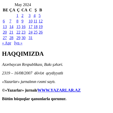
May 2024
BE
ÇA
Ç
CA
C
Ş
B
1
2
3
4
5
6
7
8
9
10
11
12
13
14
15
16
17
18
19
20
21
22
23
24
25
26
27
28
29
30
31
« Apr
İyn »
HAQQIMIZDA
Azərbaycan Respublikası, Bakı şəhəri.
2319 – 16/08/2007 dövlət qeydiyyatlı
«Yazarlar» jurnalının rəsmi saytı.
©«Yazarlar» jurnalı/
WWW.YAZARLAR.AZ
Bütün hüquqlar qanunlarla qorunur.