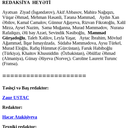
REDAKSİYA HEYƏTİ
Ayətxan Ziyad (İsgəndərov), Akif Abbasov, Mahirə Nağıqızı,
Vüqar Əhməd, Mehman Həsənli, Təranə Məmməd, Aydın Xan
Əbilov, Kamal Camalov, Günnur Ağayeva, Rizvan Fikrətoğlu, Xəlil
Mirzə, Aysel Nazim, Səma Muğanna, Murad Məmmədov, Nuranə
Rafailqızı, Əli bəy Azəri, Sevindik Nəsiboğlu,
Məmməd
Gürşadoğlu
, Taleh Xəlilov, Leyla Yaşar, Aytac İbrahim, Mövlud
Ağamməd, İlqar İsmayılzadə, Südabə Məmmədova, Aysu Türkel,
Murad Eloğlu, Rafiq Hümmət (Gürcüstan), Faruk Habiboğlu
(Türkiyə), Khaitov Khusniddin (Özbəkistan), Əbülfəz Əhməd
(Almaniya), Günay Əliyeva (Norveç). Caroline Laurent Turunc
(Fransa).
=====================
Təsisçi və Baş redaktor:
Zaur USTAC
Redaktor:
Həcər Atakişiyeva
Texniki redaktor: