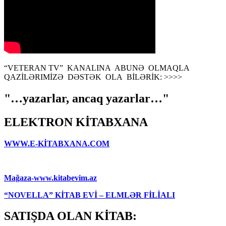
“VETERAN TV” KANALINA ABUNƏ OLMAQLA
QAZİLƏRIMİZƏ DƏSTƏK OLA BİLƏRİK: >>>>
"…yazarlar, ancaq yazarlar…"
ELEKTRON KİTABXANA
WWW.E-KİTABXANA.COM
Mağaza-www.kitabevim.az
“NOVELLA” KİTAB EVİ – ELMLƏR FİLİALI
SATIŞDA OLAN KİTAB: