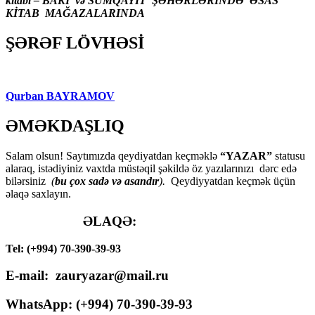
kitabı – BAKI və SUMQAYIT ŞƏHƏRLƏRİNDƏ ƏSAS
KİTAB MAĞAZALARINDA
ŞƏRƏF LÖVHƏSİ
Qurban BAYRAMOV
ƏMƏKDAŞLIQ
Salam olsun! Saytımızda qeydiyatdan keçməklə
“YAZAR”
statusu
alaraq, istədiyiniz vaxtda müstəqil şəkildə öz yazılarınızı dərc edə
bilərsiniz
(
bu çox sadə və asandır
).
Qeydiyyatdan keçmək üçün
əlaqə saxlayın.
ƏLAQƏ:
Tel: (+994) 70-390-39-93
E-mail: zauryazar@mail.ru
WhatsApp: (
+994
) 70-390-39-93