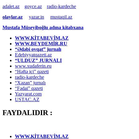
adalet.az
goyce.az
radio-kardeche
olaylar.az
yazar.in
mustaqil.az
Mustafa Müseyiboğlu adına kitabxana
WWW.KİTABEVİM.AZ
WWW.BEYDEMİR.RU
“Ədəbi ovqat” jurnalı
Edebiyyatqazeti.az
“ULDUZ” JURNALI
www.xudaferin.eu
“Həftə içi” qəzeti
radio-kardeche
“Xəzan” jurnalı
“Fədai” qəzeti
Yazyarat.com
USTAC.AZ
FAYDALIDIR :
WWW.KİTABEVİM.AZ