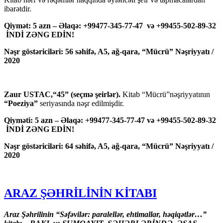
ibarətdir.
Qiymət: 5 azn – Əlaqə: +99477-345-77-47 və +99455-502-89-32
İNDİ ZƏNG EDİN!
Nəşr göstəriciləri: 56 səhifə, A5, ağ-qara, “Mücrü” Nəşriyyatı /
2020
Zaur USTAC,“45” (seçmə şeirlər).
Kitab “Mücrü”nəşriyyatının
“Poeziya”
seriyasında nəşr edilmişdir.
Qiyməti: 5 azn – Əlaqə: +99477-345-77-47 və +99455-502-89-32
İNDİ ZƏNG EDİN!
Nəşr göstəriciləri: 64 səhifə, A5, ağ-qara, “Mücrü” Nəşriyyatı /
2020
ARAZ ŞƏHRİLİNİN KİTABI
Araz Şəhrilinin “Səfəvilər: paralellər, ehtimallar, həqiqətlər…”