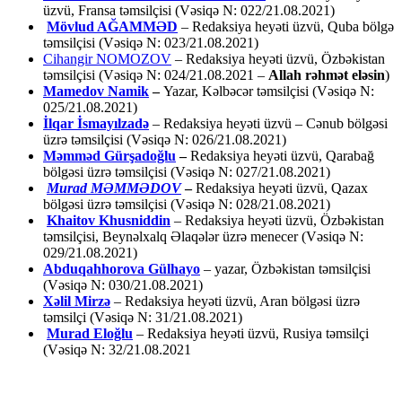
üzvü, Fransa təmsilçisi (Vəsiqə N: 022/21.08.2021)
Mövlud AĞAMMƏD
– Redaksiya heyəti üzvü, Quba bölgə
təmsilçisi (Vəsiqə N: 023/21.08.2021)
Cihangir NOMOZOV
– Redaksiya heyəti üzvü, Özbəkistan
təmsilçisi (Vəsiqə N: 024/21.08.2021 –
Allah rəhmət eləsin
)
Mamedov Namik
–
Yazar, Kəlbəcər təmsilçisi (Vəsiqə N:
025/21.08.2021)
İlqar İsmayılzadə
–
Redaksiya heyəti üzvü – Cənub bölgəsi
üzrə təmsilçisi (Vəsiqə N: 026/21.08.2021)
Məmməd Gürşadoğlu
–
Redaksiya heyəti üzvü, Qarabağ
bölgəsi üzrə təmsilçisi (Vəsiqə N: 027/21.08.2021)
Murad MƏMMƏDOV
–
Redaksiya heyəti üzvü, Qazax
bölgəsi üzrə təmsilçisi (Vəsiqə N: 028/21.08.2021)
Khaitov Khusniddin
– Redaksiya heyəti üzvü, Özbəkistan
təmsilçisi, Beynəlxalq Əlaqələr üzrə menecer (Vəsiqə N:
029/21.08.2021)
Abduqahhorova Gülhayo
– yazar, Özbəkistan təmsilçisi
(Vəsiqə N: 030/21.08.2021)
Xəlil Mirzə
– Redaksiya heyəti üzvü, Aran bölgəsi üzrə
təmsilçi (Vəsiqə N: 31/21.08.2021)
Murad Eloğlu
– Redaksiya heyəti üzvü, Rusiya təmsilçi
(Vəsiqə N: 32/21.08.2021