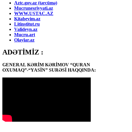
Aztc.gov.az (tərcümə)
Mucrunesriyyati.az
WWW.USTAC.AZ
Kitabevim.az
Litinstitut.ru
Valideyn.az
Mucru.art
Olaylar.az
ADƏTİMİZ :
GENERAL KƏRİM KƏRİMOV “QURAN
OXUMAQ”-“YASİN” SURƏSİ HAQQINDA: