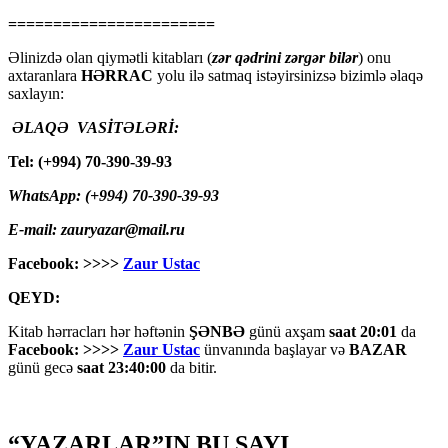
=======================
Əlinizdə olan qiymətli kitabları (
zər qədrini zərgər bilər
) onu
axtaranlara
HƏRRAC
yolu ilə satmaq istəyirsinizsə bizimlə əlaqə
saxlayın:
ƏLAQƏ VASİTƏLƏRİ:
Tel: (+994) 70-390-39-93
WhatsApp: (+994) 70-390-39-93
E-mail: zauryazar@mail.ru
Facebook: >>>>
Zaur Ustac
QEYD:
Kitab hərracları hər həftənin
ŞƏNBƏ
günü axşam
saat 20:01
da
Facebook: >>>>
Zaur Ustac
ünvanında başlayar və
BAZAR
günü gecə
saat 23:40:00
da bitir.
“YAZARLAR”IN BU SAYI