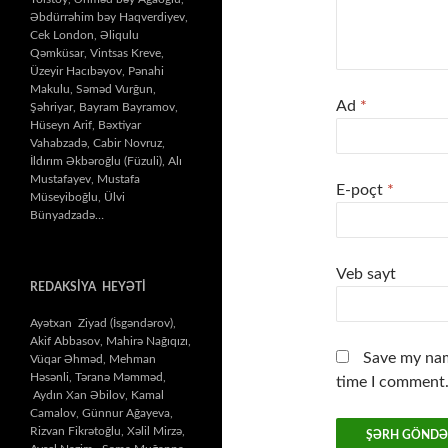
Əbdürrəhim bəy Haqverdiyev,
Cek London, Əliqulu
Qəmküsar, Vintsas Kreve,
Üzeyir Hacıbəyov, Pənahi
Makulu, Səməd Vurğun,
Ad
*
Şəhriyar, Bayram Bayramov,
Hüseyn Arif, Bəxtiyar
Vahabzadə, Cabir Novruz,
İldırım Əkbəroğlu (Füzuli), Alı
Mustafayev, Mustafa
E-poçt
*
Müseyiboğlu, Ülvi
Bünyadzadə…
Veb sayt
REDAKSİYA HEYƏTİ
Ayətxan Ziyad (İsgəndərov),
Akif Abbasov, Mahirə Nağıqızı,
Save my nam
Vüqar Əhməd, Mehman
Həsənli, Təranə Məmməd,
time I comment
Aydın Xan Əbilov, Kamal
Camalov, Günnur Ağayeva,
Rizvan Fikrətoğlu, Xəlil Mirzə,