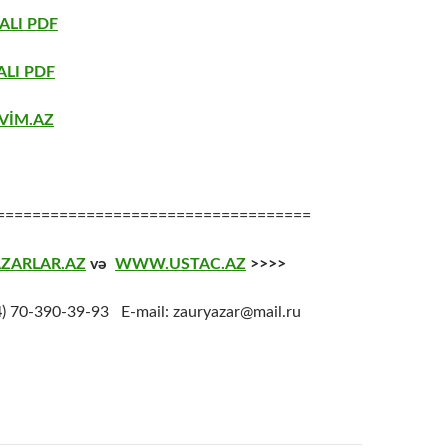
ALI PDF
LI PDF
VİM.AZ
===================================
ZARLAR.AZ
və
WWW.USTAC.AZ
>>>>
4
) 70-390-39-93 E-mail: zauryazar@mail.ru