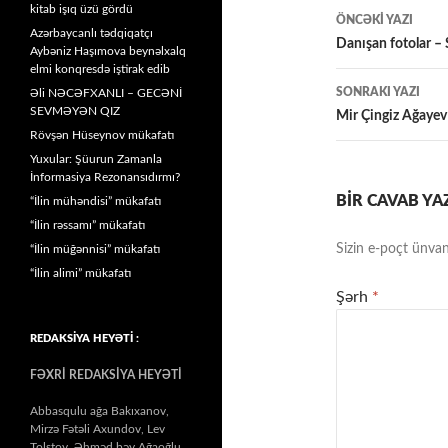
Yazılar
kitab işıq üzü gördü
ÖNCƏKI YAZI
Azərbaycanlı tədqiqatçı
üzrə
Danışan fotolar –
Aybəniz Haşımova beynəlxalq
elmi konqresdə iştirak edib
naviqasiy
SONRAKI YAZI
Əli NƏCƏFXANLI – GECƏNİ
SEVMƏYƏN QIZ
Mir Çingiz Ağayev
Rövşən Hüseynov mükafatı
Yuxular: Şüurun Zamanla
İnformasiya Rezonansıdırmı?
BIR CAVAB YA
“İlin mühəndisi” mükafatı
“İlin rəssamı” mükafatı
Sizin e-poçt ünvan
“İlin müğənnisi” mükafatı
“İlin alimi” mükafatı
Şərh
*
REDAKSİYA HEYƏTİ :
FƏXRİ REDAKSİYA HEYƏTİ
Abbasqulu ağa Bakıxanov,
Mirzə Fətəli Axundov, Lev
Tolstoy, Əhməd bəy Ağaoğlu,