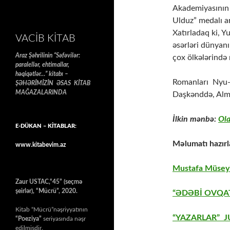
Akademiyasının 
Ulduz” medalı ar
Xatırladaq ki, Y
VACIB KITAB
əsərləri dünyan
Araz Şəhrilinin “Səfəvilər:
çox ölkələrində 
paralellər, ehtimallar,
həqiqətlər…” kitabı –
Romanları Nyu-
ŞƏHƏRİMİZİN ƏSAS KİTAB
MAĞAZALARINDA
Daşkənddə, Alma
İlkin mənbə:
Ola
E-DÜKAN – KİTABLAR:
Məlumatı hazırl
www.kitabevim.az
Mustafa Müseyi
Zaur USTAC,“45” (seçmə
şeirlər), “Mücrü”, 2020.
“ƏDƏBİ OVQAT
Kitab “Mücrü”nəşriyyatının
“YAZARLAR” J
“Poeziya”
seriyasında nəşr
edilmişdir.