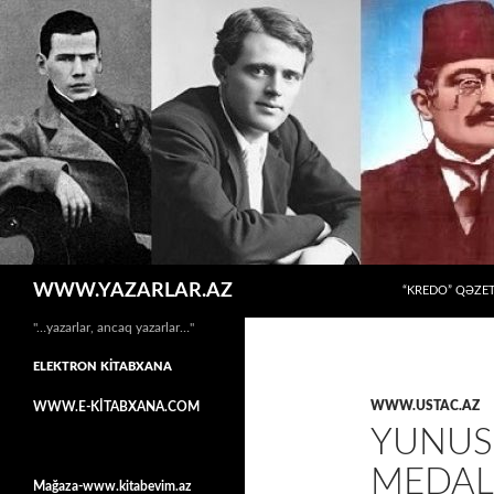
MÜHTƏVIYYATA
Axtar
WWW.YAZARLAR.AZ
“KREDO” QƏZET
"…yazarlar, ancaq yazarlar…"
ELEKTRON KİTABXANA
WWW.USTAC.AZ
WWW.E-KİTABXANA.COM
YUNUS 
MEDAL
Mağaza-www.kitabevim.az