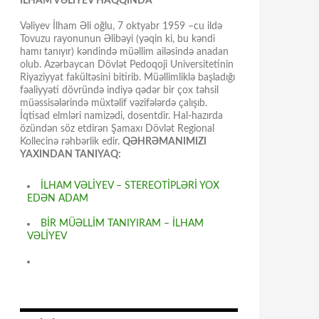
İLHAM VƏLİYEV HAQQINDA
Vəliyev İlham Əli oğlu, 7 oktyabr 1959 –cu ildə
Tovuzu rayonunun Əlibəyi (yəqin ki, bu kəndi
hamı tanıyır) kəndində müəllim ailəsində anadan
olub. Azərbaycan Dövlət Pedoqoji Universitetinin
Riyaziyyat fakültəsini bitirib. Müəllimliklə başladığı
fəaliyyəti dövründə indiyə qədər bir çox təhsil
müəssisələrində müxtəlif vəzifələrdə çalışıb.
İqtisad elmləri namizədi, dosentdir. Hal-hazırda
özündən söz etdirən Şamaxı Dövlət Regional
Kollecinə rəhbərlik edir.
QƏHRƏMANIMIZI
YAXINDAN TANIYAQ:
İLHAM VƏLİYEV – STEREOTİPLƏRİ YOX
EDƏN ADAM
BİR MÜƏLLİM TANIYIRAM – İLHAM
VƏLİYEV