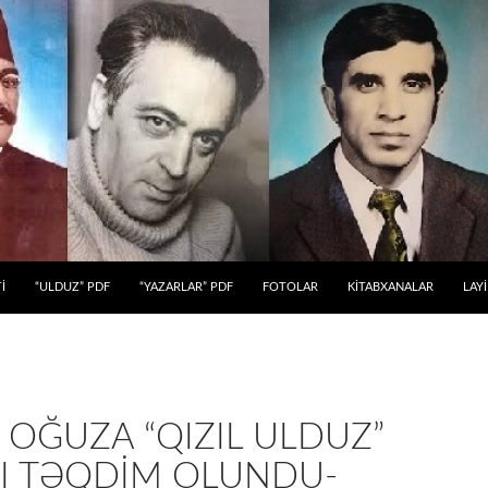
 KEÇ
İ
“ULDUZ” PDF
“YAZARLAR” PDF
FOTOLAR
KİTABXANALAR
LAY
OĞUZA “QIZIL ULDUZ”
I TƏQDIM OLUNDU-