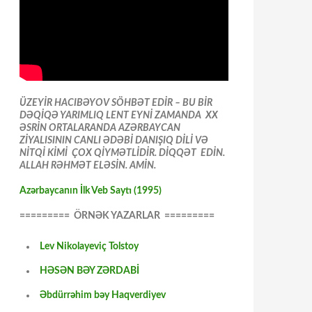
ÜZEYİR HACIBƏYOV SÖHBƏT EDİR – BU BİR
DƏQİQƏ YARIMLIQ LENT EYNİ ZAMANDA XX
ƏSRİN ORTALARANDA AZƏRBAYCAN
ZİYALISININ CANLI ƏDƏBİ DANIŞIQ DİLİ VƏ
NİTQİ KİMİ ÇOX QİYMƏTLİDİR. DİQQƏT EDİN.
ALLAH RƏHMƏT ELƏSİN. AMİN.
Azərbaycanın İlk Veb Saytı (1995)
========= ÖRNƏK YAZARLAR =========
Lev Nikolayeviç Tolstoy
HƏSƏN BƏY ZƏRDABİ
Əbdürrəhim bəy Haqverdiyev