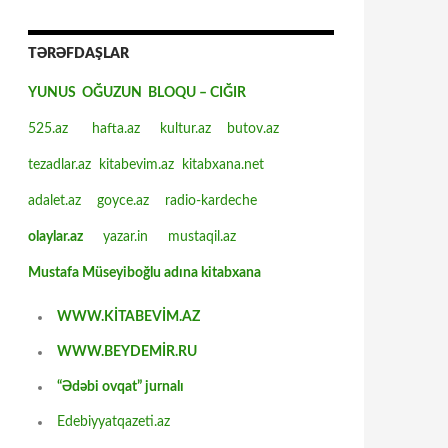
TƏRƏFDAŞLAR
YUNUS OĞUZUN BLOQU – CIĞIR
525.az
hafta.az
kultur.az
butov.az
tezadlar.az
kitabevim.az
kitabxana.net
adalet.az
goyce.az
radio-kardeche
olaylar.az
yazar.in
mustaqil.az
Mustafa Müseyiboğlu adına kitabxana
WWW.KİTABEVİM.AZ
WWW.BEYDEMİR.RU
“Ədəbi ovqat” jurnalı
Edebiyyatqazeti.az