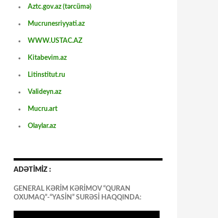
Aztc.gov.az (tərcümə)
Mucrunesriyyati.az
WWW.USTAC.AZ
Kitabevim.az
Litinstitut.ru
Valideyn.az
Mucru.art
Olaylar.az
ADƏTİMİZ :
GENERAL KƏRİM KƏRİMOV “QURAN
OXUMAQ”-“YASİN” SURƏSİ HAQQINDA: