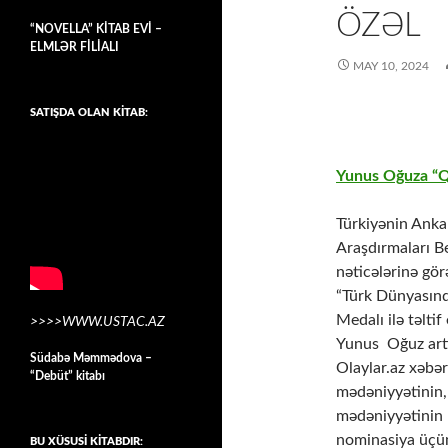
ÖZƏL
“NOVELLA” KİTAB EVİ –
ELMLƏR FİLİALI
MAY 10, 2024
SATIŞDA OLAN KİTAB:
Yunus Oğuza “Qı
Türkiyənin Anka
Araşdırmaları B
nəticələrinə gö
“Türk Dünyasında
Medalı ilə təlti
>>>>WWW.USTAC.AZ
Yunus Oğuz artıq
Südabə Məmmədova –
Olaylar.az xəbər
“Debüt” kitabı
mədəniyyətinin,
mədəniyyətinin i
nominasiya üçün
BU XÜSUSİ KİTABDIR: