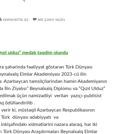
WWW.BITIK.AZ
BIR ŞƏRH YAZIN
zıl ulduz” medalı təqdim olundu
ra şəhərində fəaliyyət göstərən Türk Dünyası
eynəlxalq Elmlər Akademiyası 2023-cü ilin
rə Azərbaycan təmsilçilərindən həmin Akademiyanın
 İlin Ziyalısı” Beynəlxalq Diplomu və “Qızıl Ulduz”
f edilmək üçün namizədliyi verilən yazıçı-publisist
 ödülləndirilib .
 verir ki, müstəqil Azərbaycan Respublikasının
 Türk dünyası ədəbiyyatı və
nkişafındakı xidmətlərini nəzərə alaraq, hər iki
 Türk Dünyası Araşdırmaları Beynəlxalq Elmlər