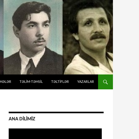
İHƏLƏR
TƏLIM-TƏHSIL
TƏLTİFLƏR
YAZARLAR
ANA DİLİMİZ