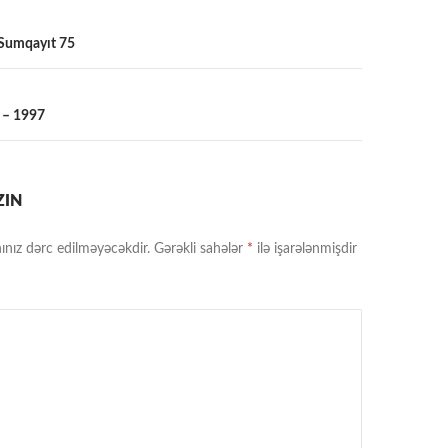
 Sumqayıt 75
a
 – 1997
ZIN
ınız dərc edilməyəcəkdir.
Gərəkli sahələr
*
ilə işarələnmişdir