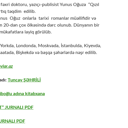
fəxri doktoru, yazıçı-publisist Yunus Oğuza “Qızıl
tıq təqdim edilib.
unus Oğuz onlarla tarixi romanlar müəllifidir və
ın 20-dən çox ölkəsində dərc olunub. Dünyanın bir
mükafatlara layiq görülüb.
Yorkda, Londonda, Moskvada, İstanbulda, Kiyevdə,
atada, Bişkekdə və başqa şəhərlərdə nəşr edilib.
ylar.az
adı:
Tuncay ŞƏHRİLİ
boğlu adına kitabxana
” JURNALI PDF
URNALI PDF