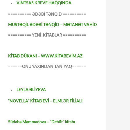
VİNTSAS KREVE HAQQINDA
========== ƏDƏBİ TƏNQİD ==========
MÜSTƏQİL ƏDƏBİ TƏNQİD – MƏTANƏT VAHİD
========== YENİ KİTABLAR ==========
KİTAB DÜKANI – WWW.KİTABEVİM.AZ
======ONU YAXINDAN TANIYAQ======
LEYLA ƏLİYEVA
“NOVELLA” KİTAB EVİ – ELMLƏR FİLİALI
Südabə Məmmədova – “Debüt” kitabı