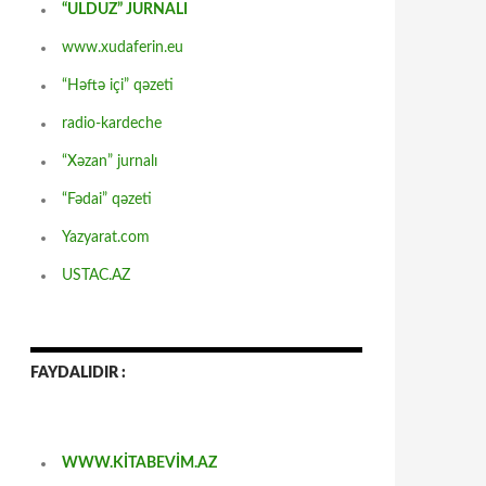
“ULDUZ” JURNALI
www.xudaferin.eu
“Həftə içi” qəzeti
radio-kardeche
“Xəzan” jurnalı
“Fədai” qəzeti
Yazyarat.com
USTAC.AZ
FAYDALIDIR :
WWW.KİTABEVİM.AZ