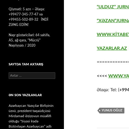
“ULDUZ” JURN
Qiyməti: 5 azn – Əlaqə:
+99477-345-77-47 və
+99455-502-89-32 İNDİ
“XƏZAN”JURNA
ZƏNG EDİN!
WWW.KİTABE
Nəşr göstəriciləri: 64 səhifə,
A5, ağ-qara, “Mücrü”
Nəşriyyatı / 2020
YAZARLAR.AZ
============
SAYTDA TAM AXTARIŞ
Axtarış:
<<<<
WWW.YA
Əlaqə:
Tel: (
+99
ƏN SON YAZILANLAR
Azərbaycan Yazıçılar Birliyinin
YUNUS OĞUZ
üzvü, prezident təqaüdçüsü
Mirdaməd Əzizovun müəllifi
olduğu “Siyasi İradə
Bütövləşən Azərbaycan” adlı