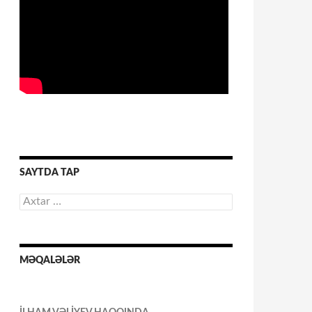
SAYTDA TAP
Axtarış:
MƏQALƏLƏR