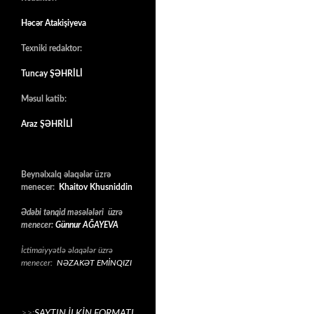
Həcər Atakişiyeva
Texniki redaktor:
Tuncay ŞƏHRİLİ
Məsul katib:
Araz ŞƏHRİLİ
Beynəlxalq əlaqələr üzrə
menecer:
Khaitov Khusniddin
Ədəbi tənqid məsələləri üzrə
menecer:
Günnur AĞAYEVA
İctimaiyyətlə əlaqələr üzrə
menecer:
NƏZAKƏT EMİNQIZI
>>:
SAYTIN İLKİN FORMATI