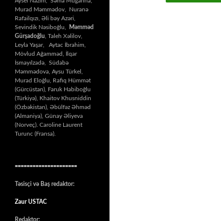
Aysel Nazim, Səma Muğanna,
Murad Məmmədov, Nuranə
Rafailqızı, Əli bəy Azəri,
Sevindik Nəsiboğlu,
Məmməd
Gürşadoğlu
, Taleh Xəlilov,
Leyla Yaşar, Aytac İbrahim,
Mövlud Ağamməd, İlqar
İsmayılzadə, Südabə
Məmmədova, Aysu Türkel,
Murad Eloğlu, Rafiq Hümmət
(Gürcüstan), Faruk Habiboğlu
(Türkiyə), Khaitov Khusniddin
(Özbəkistan), Əbülfəz Əhməd
(Almaniya), Günay Əliyeva
(Norveç). Caroline Laurent
Turunc (Fransa).
=====================
Təsisçi və Baş redaktor:
Zaur USTAC
Redaktor: