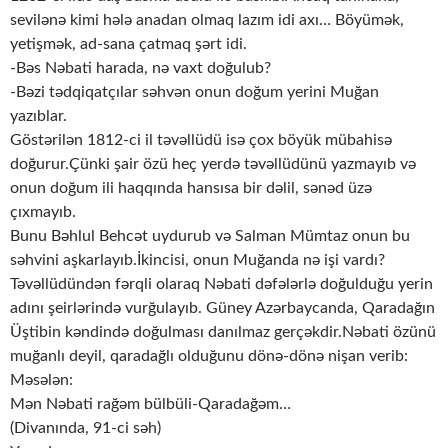
sevilənə kimi hələ anadan olmaq lazım idi axı… Böyümək,
yetişmək, ad-sana çatmaq şərt idi.
-Bəs Nəbati harada, nə vaxt doğulub?
-Bəzi tədqiqatçılar səhvən onun doğum yerini Muğan
yazıblar.
Göstərilən 1812-ci il təvəllüdü isə çox böyük mübahisə
doğurur.Çünki şair özü heç yerdə təvəllüdünü yazmayıb və
onun doğum ili haqqında hansısa bir dəlil, sənəd üzə
çıxmayıb.
Bunu Bəhlul Behcət uydurub və Salman Mümtaz onun bu
səhvini aşkarlayıb.İkincisi, onun Muğanda nə işi vardı?
Təvəllüdündən fərqli olaraq Nəbati dəfələrlə doğulduğu yerin
adını şeirlərində vurğulayıb. Güney Azərbaycanda, Qaradağın
Üştibin kəndində doğulması danılmaz gerçəkdir.Nəbati özünü
muğanlı deyil, qaradağlı olduğunu dönə-dönə nişan verib:
Məsələn:
Mən Nəbati rağəm bülbüli-Qaradağəm…
(Divanında, 91-ci səh)