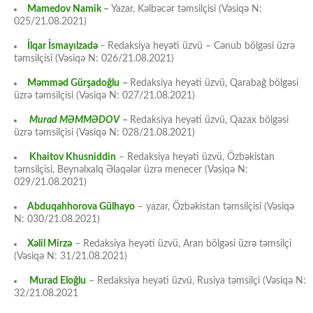
Mamedov Namik
–
Yazar, Kəlbəcər təmsilçisi (Vəsiqə N:
025/21.08.2021)
İlqar İsmayılzadə
–
Redaksiya heyəti üzvü – Cənub bölgəsi üzrə
təmsilçisi (Vəsiqə N: 026/21.08.2021)
Məmməd Gürşadoğlu
–
Redaksiya heyəti üzvü, Qarabağ bölgəsi
üzrə təmsilçisi (Vəsiqə N: 027/21.08.2021)
Murad MƏMMƏDOV
–
Redaksiya heyəti üzvü, Qazax bölgəsi
üzrə təmsilçisi (Vəsiqə N: 028/21.08.2021)
Khaitov Khusniddin
– Redaksiya heyəti üzvü, Özbəkistan
təmsilçisi, Beynəlxalq Əlaqələr üzrə menecer (Vəsiqə N:
029/21.08.2021)
Abduqahhorova Gülhayo
– yazar, Özbəkistan təmsilçisi (Vəsiqə
N: 030/21.08.2021)
Xəlil Mirzə
– Redaksiya heyəti üzvü, Aran bölgəsi üzrə təmsilçi
(Vəsiqə N: 31/21.08.2021)
Murad Eloğlu
– Redaksiya heyəti üzvü, Rusiya təmsilçi (Vəsiqə N:
32/21.08.2021