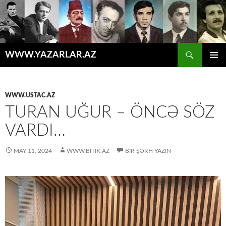
Axtar
WWW.YAZARLAR.AZ
MÜHTƏVIYYATA
ƏSAS
KEÇ
MENYU
WWW.USTAC.AZ
TURAN UĞUR – ÖNCƏ SÖZ
VARDI…
MAY 11, 2024
WWW.BITIK.AZ
BIR ŞƏRH YAZIN