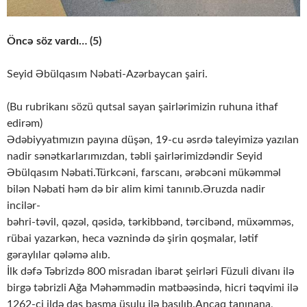
Öncə söz vardı… (5)
Seyid Əbülqasım Nəbati-Azərbaycan şairi.
(Bu rubrikanı sözü qutsal sayan şairlərimizin ruhuna ithaf
edirəm)
Ədəbiyyatımızın payına düşən, 19-cu əsrdə taleyimizə yazılan
nadir sənətkarlarımızdan, təbli şairlərimizdəndir Seyid
Əbülqasım Nəbati.Türkcəni, farscanı, ərəbcəni mükəmməl
bilən Nəbati həm də bir alim kimi tanınıb.Əruzda nadir
incilər-
bəhri-təvil, qəzəl, qəsidə, tərkibbənd, tərcibənd, müxəmməs,
rübai yazarkən, heca vəznində də şirin qoşmalar, lətif
gəraylılar qələmə alıb.
İlk dəfə Təbrizdə 800 misradan ibarət şeirləri Füzuli divanı ilə
birgə təbrizli Ağa Məhəmmədin mətbəəsində, hicri təqvimi ilə
1262-ci ildə daş basma üsulu ilə basılıb.Ancaq tanınana,