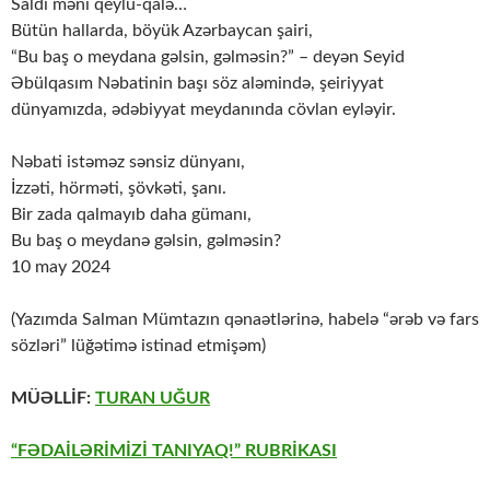
Saldı məni qeylü-qalə…
Bütün hallarda, böyük Azərbaycan şairi,
“Bu baş o meydana gəlsin, gəlməsin?” – deyən Seyid
Əbülqasım Nəbatinin başı söz aləmində, şeiriyyat
dünyamızda, ədəbiyyat meydanında cövlan eyləyir.
Nəbati istəməz sənsiz dünyanı,
İzzəti, hörməti, şövkəti, şanı.
Bir zada qalmayıb daha gümanı,
Bu baş o meydanə gəlsin, gəlməsin?
10 may 2024
(Yazımda Salman Mümtazın qənaətlərinə, habelə “ərəb və fars
sözləri” lüğətimə istinad etmişəm)
MÜƏLLİF:
TURAN UĞUR
“FƏDAİLƏRİMİZİ TANIYAQ!” RUBRİKASI