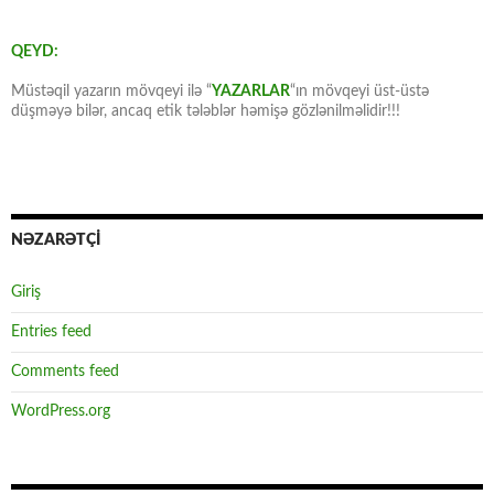
QEYD:
Müstəqil yazarın mövqeyi ilə “
YAZARLAR
“ın mövqeyi üst-üstə
düşməyə bilər, ancaq etik tələblər həmişə gözlənilməlidir!!!
NƏZARƏTÇİ
Giriş
Entries feed
Comments feed
WordPress.org