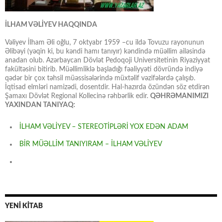
İLHAM VƏLİYEV HAQQINDA
Vəliyev İlham Əli oğlu, 7 oktyabr 1959 –cu ildə Tovuzu rayonunun
Əlibəyi (yəqin ki, bu kəndi hamı tanıyır) kəndində müəllim ailəsində
anadan olub. Azərbaycan Dövlət Pedoqoji Universitetinin Riyaziyyat
fakültəsini bitirib. Müəllimliklə başladığı fəaliyyəti dövründə indiyə
qədər bir çox təhsil müəssisələrində müxtəlif vəzifələrdə çalışıb.
İqtisad elmləri namizədi, dosentdir. Hal-hazırda özündən söz etdirən
Şamaxı Dövlət Regional Kollecinə rəhbərlik edir.
QƏHRƏMANIMIZI
YAXINDAN TANIYAQ:
İLHAM VƏLİYEV – STEREOTİPLƏRİ YOX EDƏN ADAM
BİR MÜƏLLİM TANIYIRAM – İLHAM VƏLİYEV
YENİ KİTAB