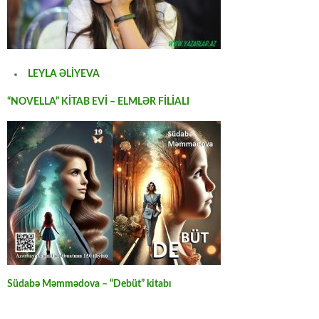
LEYLA ƏLİYEVA
“NOVELLA” KİTAB EVİ – ELMLƏR FİLİALI
Südabə Məmmədova – “Debüt” kitabı