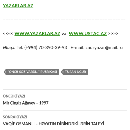
YAZARLAR.AZ
===============================================
<<<<
WWW.YAZARLAR.AZ
və
WWW.USTAC.AZ
>>>>
Əlaqə:
Tel: (
+994
) 70-390-39-93 E-mail: zauryazar@mail.ru
"ÖNCƏ SÖZ VARDI…" RUBRIKASI
TURAN UĞUR
Yazılar
ÖNCƏKI YAZI
üzrə
Mir Çingiz Ağayev – 1997
naviqasiya
SONRAKI YAZI
VAQİF OSMANLI – HƏYATIN DİBİNDƏKİLƏRİN TALEYİ