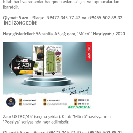
Kitab hərf və rəqəmlər haqqında əyləncəli şeir və tapmacalardan
ibarətdir.
Qiymət: 5 azn – Əlaqə: +99477-345-77-47 və +99455-502-89-32
İNDİ ZƏNG EDİN!
Nəşr göstəriciləri: 56 səhifə, A5, ağ-qara, “Mücrü” Nəşriyyatı / 2020
Zaur USTAC,“45” (seçmə şeirlər).
Kitab “Mücrü”nəşriyyatının
“Poeziya”
seriyasında nəşr edilmişdir.
Qiyməti: 5 azn – Əlaqə: +99477-345-77-47 və +99455-502-89-32