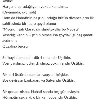
Yaxud:
Hərçənd qaradağlıyam yoxdu kəmalım…
(Divanında, 6-cı səh)
Həm də Nəbatinin nəşr olunduğu bütün divançaların ilk
səhifəsində bir ibarə qeyd olunur:
“Məcnun şah Qaradaği əlmütəxəllis bə Nəbati”
Yaşadığı kəndin Üştibin olması isə göydəki günəş qədər
aydındır:
Qəzəlinə baxaq:
Səfhəyi aləmdə bir dürri-nihandır Üştibin,
Vəznə gəlməz, çəkmək olmaz çox girandır Üştibin.
Bir-biri üstündə damlar, yaxşı ali köşklər,
Bəs deyirsən Lənkəran, ya Salyandır Üştibin.
Bir qonaq-nisbət Nəbati səndə beş gün əyləşib,
Hörmətin saxla ki, o bir xan çobandır Üştibin.