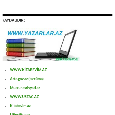
FAYDALIDIR :
WWW.KİTABEVİM.AZ
Aztc.gov.az (tərcümə)
Mucrunesriyyati.az
WWW.USTAC.AZ
Kitabevim.az
Litinstitut.ru