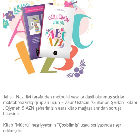
Təhsil Nazirliyi tərəfindən metodiki vəsaitə daxil olunmuş şeirlər –
məktəbəhazırlıq qrupları üçün – Zaur Ustacın “Güllünün Şeirləri” kitabı
. Qiyməti 5 AZN şəhərimizin əsas kitab mağazalarından soruşa
bilərsiniz.
Kitab “Mücrü” nəşriyyatının
“Çoxbilmiş”
uşaq seriyasında nəşr
edilmişdir.