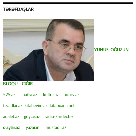
TƏRƏFDAŞLAR
YUNUS OĞUZUN
BLOQU – CIĞIR
525.az
hafta.az
kultur.az
butov.az
tezadlar.az
kitabevim.az
kitabxana.net
adalet.az
goyce.az
radio-kardeche
olaylar.az
yazar.in
mustaqil.az