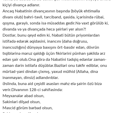
kiçiyi divança adlanır.
Ancaq Nəbatinin divançasının başında (böyük ehtimalla
divanı olub) bəhri-təvil, tərcibənd, qəsidə, içərisində rübai,
qoşma, gəraylı, sonda isə müsəddəs gedir.Nə vaxt görülüb ki,
divanda və ya divançada heca şeirləri yer alsın?!
Dostlar, bunu qeyd edim ki, Nəbati bütün priyomlardan
istifadə edərək əqidəsini, inancını (daha doğrusu,
inancsızlığını) dünyaya baxışını ört-basdır edən, dövrün
tıqiblərinə məruz qaldığı üçün fikirlərini pünhan şəkildə ərz
edən şair olub.Ona görə də Nəbatini tədqiq edənlər zaman-
zaman dərin ixtilafa düşüblər.Bəziləri onu təkfir ediblər, onu
mürtəd-yəni dindən çlxmış, yaxud mülhid (Allaha, dinə
inanmayan, dinsiz) adlandırıblar.
Əslində, buna aid çeşidli əsasları məhz elə şairin özü bizə
verir.Divanının 128-ci səhifəsində:
Meyxanələr abad olsun,
Sakinləri dilşad olsun,
Məscid görüm bərbad olsun,