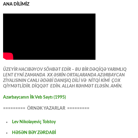
ANA DİLİMİZ
ÜZEYİR HACIBƏYOV SÖHBƏT EDİR – BU BİR DƏQİQƏ YARIMLIQ
LENT EYNİ ZAMANDA XX ƏSRİN ORTALARANDA AZƏRBAYCAN
ZİYALISININ CANLI ƏDƏBİ DANIŞIQ DİLİ VƏ NİTQİ KİMİ ÇOX
QİYMƏTLİDİR. DİQQƏT EDİN. ALLAH RƏHMƏT ELƏSİN. AMİN.
Azərbaycanın İlk Veb Saytı (1995)
========= ÖRNƏK YAZARLAR =========
Lev Nikolayeviç Tolstoy
HƏSƏN BƏY ZƏRDABİ