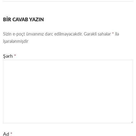
BIR CAVAB YAZIN
Sizin e-poçt ünvanınız dərc edilməyəcəkdir.
Gərəkli sahələr
*
ilə
işarələnmişdir
Şərh
*
Ad
*