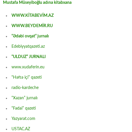
Mustafa Müseyiboğlu adına kitabxana
WWW.KİTABEVİM.AZ
WWW.BEYDEMİR.RU
“Ədəbi ovqat” jurnalı
Edebiyyatqazeti.az
“ULDUZ” JURNALI
www.xudaferin.eu
“Həftə içi” qəzeti
radio-kardeche
“Xəzan” jurnalı
“Fədai” qəzeti
Yazyarat.com
USTAC.AZ