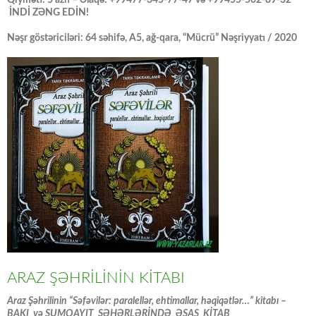
İNDİ ZƏNG EDİN!
Nəşr göstəriciləri: 64 səhifə, A5, ağ-qara, “Mücrü” Nəşriyyatı / 2020
ARAZ ŞƏHRİLİNİN KİTABI
Araz Şəhrilinin “Səfəvilər: paralellər, ehtimallar, həqiqətlər…” kitabı –
BAKI və SUMQAYIT ŞƏHƏRLƏRİNDƏ ƏSAS KİTAB