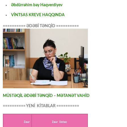
Əbdürrəhim bəy Haqverdiyev
VİNTSAS KREVE HAQQINDA
========== ƏDƏBİ TƏNQİD ==========
MÜSTƏQİL ƏDƏBİ TƏNQİD – MƏTANƏT VAHİD
========== YENİ KİTABLAR ==========