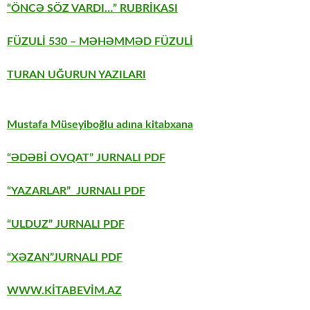
“ÖNCƏ SÖZ VARDI…” RUBRİKASI
FÜZULİ 530
– MƏHƏMMƏD FÜZULİ
TURAN UĞURUN YAZILARI
Mustafa Müseyiboğlu adına kitabxana
“ƏDƏBİ OVQAT” JURNALI PDF
“YAZARLAR” JURNALI PDF
“ULDUZ” JURNALI PDF
“XƏZAN”JURNALI PDF
WWW.KİTABEVİM.AZ