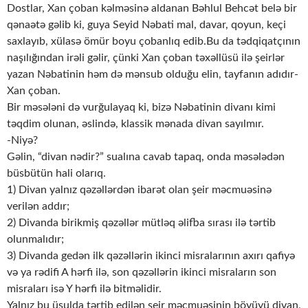
Dostlar, Xan çoban kəlməsinə aldanan Bəhlul Behcət belə bir
qənaətə gəlib ki, guya Seyid Nəbati mal, davar, qoyun, keçi
saxlayıb, xülasə ömür boyu çobanlıq edib.Bu da tədqiqatçının
naşılığından irəli gəlir, çünki Xan çoban təxəllüsü ilə şeirlər
yazan Nəbatinin həm də mənsub olduğu elin, tayfanın adıdır-
Xan çoban.
Bir məsələni də vurğulayaq ki, bizə Nəbatinin divanı kimi
təqdim olunan, əslində, klassik mənada divan sayılmır.
-Niyə?
Gəlin, “divan nədir?” sualına cavab tapaq, onda məsələdən
büsbütün hali olarıq.
1) Divan yalnız qəzəllərdən ibarət olan şeir məcmuəsinə
verilən addır;
2) Divanda birikmiş qəzəllər mütləq əlifba sırası ilə tərtib
olunmalıdır;
3) Divanda gedən ilk qəzəllərin ikinci misralarının axırı qafiyə
və ya rədifi A hərfi ilə, son qəzəllərin ikinci misraların son
misraları isə Y hərfi ilə bitməlidir.
Yalnız bu üsulda tərtib edilən şeir məcmuəsinin böyüyü divan,