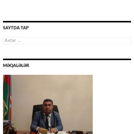
SAYTDA TAP
Axtarış:
MƏQALƏLƏR