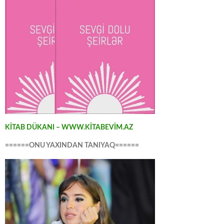
KİTAB DÜKANI – WWW.KİTABEVİM.AZ
======ONU YAXINDAN TANIYAQ======