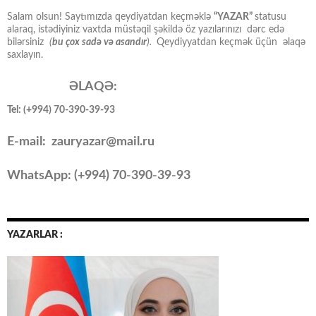
Salam olsun! Saytımızda qeydiyatdan keçməklə
“YAZAR”
statusu
alaraq, istədiyiniz vaxtda müstəqil şəkildə öz yazılarınızı dərc edə
bilərsiniz
(
bu çox sadə və asandır
).
Qeydiyyatdan keçmək üçün əlaqə
saxlayın.
ƏLAQƏ:
Tel: (+994) 70-390-39-93
E-mail: zauryazar@mail.ru
WhatsApp: (
+994
) 70-390-39-93
YAZARLAR :