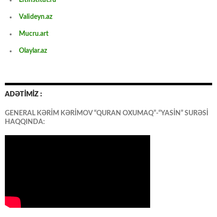
Valideyn.az
Mucru.art
Olaylar.az
ADƏTİMİZ :
GENERAL KƏRİM KƏRİMOV “QURAN OXUMAQ”-“YASİN” SURƏSİ
HAQQINDA: