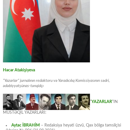
Həcər Atakişiyeva
“Yazarlar” jurnalının redaktoru və Yaradıcılıq Komissiyasının sədri,
ədəbiyyatşünas-tənqidçı
“
YAZARLAR
“IN
MÜSTƏQİL YAZARLARI:
Aytac İBRAHİM
– Redaksiya heyəti üzvü, Qax bölgə təmsilçisi