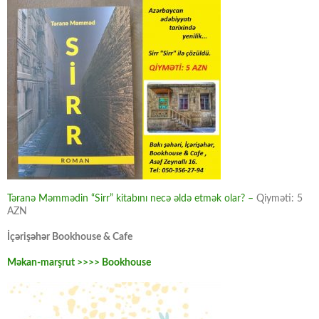
Təranə Məmmədin “Sirr” kitabını necə əldə etmək olar? –
Qiyməti: 5
AZN
İçərişəhər Bookhouse & Cafe
Məkan-marşrut >>>> Bookhouse