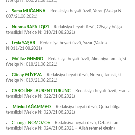
(Vəsiqə N: 006/21.08.2021)
Səma MUĞANNA
– Redaksiya heyəti üzvü, Yazar (Vəsiqə N:
007/21.08.2021)
Nuranə RAFAİLQIZI
– Redaksiya heyəti üzvü, Göyçay bölgə
təmsilçisi (Vəsiqə N: 010/21.08.2021)
Leyla YAŞAR
– Redaksiya heyəti üzvü, Yazar (Vəsiqə
N:011/21.08.2021)
Əbülfəz ƏHMƏD
– Redaksiya heyəti üzvü, Almaniya təmsilçisi
(Vəsiqə N: 018/21.08.2021)
Günay ƏLİYEVA
– Redaksiya heyəti üzvü, Norveç təmsilçisi
(Vəsiqə N: 019/21.08.2021)
CAROLİNE LAURENT TURUNC
– Redaksiya heyəti üzvü, Fransa
təmsilçisi (Vəsiqə N: 022/21.08.2021)
Mövlud AĞAMMƏD
– Redaksiya heyəti üzvü, Quba bölgə
təmsilçisi (Vəsiqə N: 023/21.08.2021)
Cihangir NOMOZOV
– Redaksiya heyəti üzvü, Özbəkistan
təmsilçisi (Vəsiqə N: 024/21.08.2021 –
Allah rəhmət eləsin
)