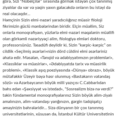
görə, Sizi “Nobelçilər” sırasında görmək istəyən çox tanınmış
ziyalılar da var və yəqin yaxın gələcəkdə onların bu istəyi də
real olacaqdır…
Həmçinin Sizin elmi-nəzəri yaradıcılığınız müasir filoloji
fikrimizin güclü mənbələrindən biridir. Elçin müəllim, Siz
onlarla monoqrafiyaın, yüzlərlə elmi-nəzəri məqalənin müəllifi
olan görkəmli nəzəriyyəçi alim, filologiya elmləri doktoru,
professorsünüz. Təsadüfi deyildir ki, Sizin “kərpic-kərpic” on
cildlik «Seçilmiş əsərləri»nizin dörd cüldini elmi əsərləriniz
əhatə edir. Məsələn, «Tənqid və ədəbiyyatımızın problemləri»,
«Klassiklər və müasirlər», «Ədəbiyyatda tarix və müasirlik
problemi», «Klassik aşıq poeziyasında «Dünya» obrazı», böyük
mütəfəkkir Üzeyir bəyə həsr olunmuş «Bəstəkarın vətəndaş
sözü» və Azərbaycanın böyük milli yazıçısı C.Cabbarlıdan
bəhs edən «Şəxsiyyət və istedad», “Sosrealizm bizə nə verdi?”
təkin fündamental monoqrafiyalarınız Sizin böyük alim-ziyalı
amalınızın, alim-vətəndaşı yanğınızın, gərgin tədqiqatçı
əməyinizin bəhrələridir… Sizə dünyanın bir çox tanınmış
universitetlərinin, xüsusən də, İstanbul Kültür Universitetinin