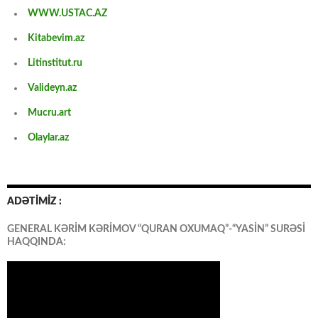
WWW.USTAC.AZ
Kitabevim.az
Litinstitut.ru
Valideyn.az
Mucru.art
Olaylar.az
ADƏTİMİZ :
GENERAL KƏRİM KƏRİMOV “QURAN OXUMAQ”-“YASİN” SURƏSİ
HAQQINDA: