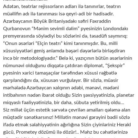
Adətən, teatrlar rejissorların adları ilə tanınırlar, teatrın
müəllifin adı ilə tanınması isə qeyri-adi bir hadisədir.
Azərbaycanın Böyük Britaniyadakı səfiri Fəxrəddin
Qurbanovun “Mənim sevimli dəlim” pyesinizin Londondakı
premyerasında söylədiyi bu sözlərini də, təsadüfi saymırıq:
“Onun əsərləri “Elçin teatrı” kimi tanınmışdır. Bu, milli
xüsusiyyətləri geniş anlamda bəşəri dəyərlərlə birləşdirən
incə bir metodologiyadır.” Belə ki, yazıçının bütün əsərlərinin
nümunəvi olduğunu diqqətə çatdıran diplomat, “Şekspir”
pyesinin xarici tamaşaçılar tərəfindən xüsusi rəğbətlə
qarşılandığını da, xüsusən vurğulayır. Bir sözlə, müasir
mərhələdə Azərbaycan xalqının ədəbi, mənəvi, mədəni
intibahının nədən ibarət olduğu Sizin şəxsiyyətinizlə, planetar
miqyaslı fəaliyyətinizlə, bir daha, sübuta yetirilmiş oldu…
Siz millət üçün estetik sərvətə çevrilən amalları qələmə alan
müqtədir sənətkarsınız! Millətin mənəvi gərəyini bədii sözlə
ifadə etmək səlahiyyətinin ağırlığına Sizin çiyinləriniz Herakl
gücü, Prometey dözümü ilə dözür!.. Məhz bu cəhətlərinizə