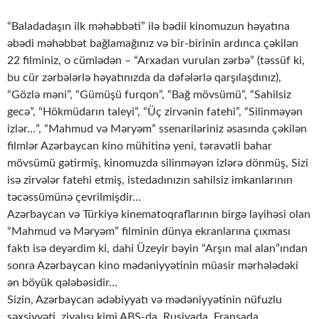
“Baladadaşın ilk məhəbbəti” ilə bədii kinomuzun həyatına
əbədi məhəbbət bağlamağınız və bir-birinin ardınca çəkilən
22 filminiz, o cümlədən – “Arxadan vurulan zərbə” (təssüf ki,
bu cür zərbələrlə həyatınızda da dəfələrlə qarşılaşdınız),
“Gözlə məni”, “Gümüşü furqon”, “Bağ mövsümü”, “Sahilsiz
gecə”, “Hökmüdarın taleyi”, “Üç zirvənin fatehi”, “Silinməyən
izlər…”, “Mahmud və Məryəm” ssenariləriniz əsasında çəkilən
filmlər Azərbaycan kino mühitinə yeni, təravətli bahar
mövsümü gətirmiş, kinomuzda silinməyən izlərə dönmüş, Sizi
isə zirvələr fatehi etmiş, istedadınızın sahilsiz imkanlarının
təcəssümünə çevrilmişdir…
Azərbaycan və Türkiyə kinematoqraflarının birgə layihəsi olan
“Mahmud və Məryəm” filminin dünya ekranlarına çıxması
faktı isə deyərdim ki, dahi Üzeyir bəyin “Arşın mal alan”ından
sonra Azərbaycan kino mədəniyyətinin müasir mərhələdəki
ən böyük qələbəsidir…
Sizin, Azərbaycan ədəbiyyatı və mədəniyyətinin nüfuzlu
şəxsiyyəti, ziyalısı kimi ABŞ-da, Rusiyada, Fransada,