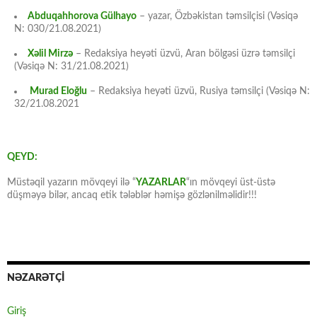
Abduqahhorova Gülhayo
– yazar, Özbəkistan təmsilçisi (Vəsiqə
N: 030/21.08.2021)
Xəlil Mirzə
– Redaksiya heyəti üzvü, Aran bölgəsi üzrə təmsilçi
(Vəsiqə N: 31/21.08.2021)
Murad Eloğlu
– Redaksiya heyəti üzvü, Rusiya təmsilçi (Vəsiqə N:
32/21.08.2021
QEYD:
Müstəqil yazarın mövqeyi ilə “
YAZARLAR
“ın mövqeyi üst-üstə
düşməyə bilər, ancaq etik tələblər həmişə gözlənilməlidir!!!
NƏZARƏTÇİ
Giriş