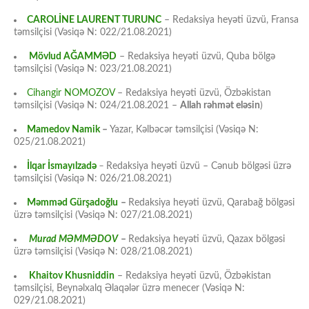
CAROLİNE LAURENT TURUNC
– Redaksiya heyəti üzvü, Fransa
təmsilçisi (Vəsiqə N: 022/21.08.2021)
Mövlud AĞAMMƏD
– Redaksiya heyəti üzvü, Quba bölgə
təmsilçisi (Vəsiqə N: 023/21.08.2021)
Cihangir NOMOZOV
– Redaksiya heyəti üzvü, Özbəkistan
təmsilçisi (Vəsiqə N: 024/21.08.2021 –
Allah rəhmət eləsin
)
Mamedov Namik
–
Yazar, Kəlbəcər təmsilçisi (Vəsiqə N:
025/21.08.2021)
İlqar İsmayılzadə
–
Redaksiya heyəti üzvü – Cənub bölgəsi üzrə
təmsilçisi (Vəsiqə N: 026/21.08.2021)
Məmməd Gürşadoğlu
–
Redaksiya heyəti üzvü, Qarabağ bölgəsi
üzrə təmsilçisi (Vəsiqə N: 027/21.08.2021)
Murad MƏMMƏDOV
–
Redaksiya heyəti üzvü, Qazax bölgəsi
üzrə təmsilçisi (Vəsiqə N: 028/21.08.2021)
Khaitov Khusniddin
– Redaksiya heyəti üzvü, Özbəkistan
təmsilçisi, Beynəlxalq Əlaqələr üzrə menecer (Vəsiqə N:
029/21.08.2021)