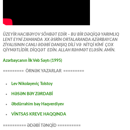
ÜZEYİR HACIBƏYOV SÖHBƏT EDİR – BU BİR DƏQİQƏ YARIMLIQ
LENT EYNİ ZAMANDA XX ƏSRİN ORTALARANDA AZƏRBAYCAN
ZİYALISININ CANLI ƏDƏBİ DANIŞIQ DİLİ VƏ NİTQİ KİMİ ÇOX
QİYMƏTLİDİR. DİQQƏT EDİN. ALLAH RƏHMƏT ELƏSİN. AMİN.
Azərbaycanın İlk Veb Saytı (1995)
========= ÖRNƏK YAZARLAR =========
Lev Nikolayeviç Tolstoy
HƏSƏN BƏY ZƏRDABİ
Əbdürrəhim bəy Haqverdiyev
VİNTSAS KREVE HAQQINDA
========== ƏDƏBİ TƏNQİD ==========