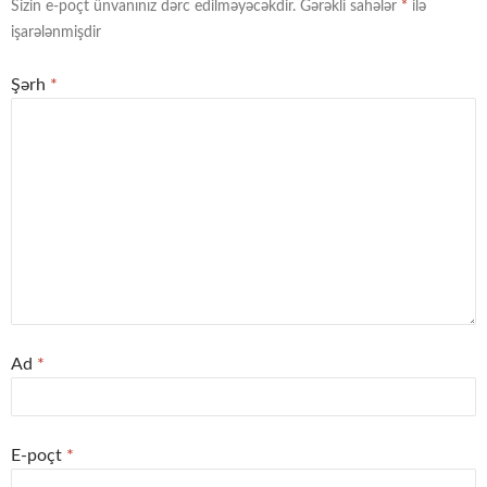
Sizin e-poçt ünvanınız dərc edilməyəcəkdir.
Gərəkli sahələr
*
ilə
işarələnmişdir
Şərh
*
Ad
*
E-poçt
*