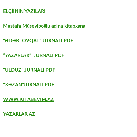
ELÇİİNİN YAZILARI
Mustafa Müseyiboğlu adına kitabxana
“ƏDƏBİ OVQAT” JURNALI PDF
“YAZARLAR” JURNALI PDF
“ULDUZ” JURNALI PDF
“XƏZAN”JURNALI PDF
WWW.KİTABEVİM.AZ
YAZARLAR.AZ
===============================================