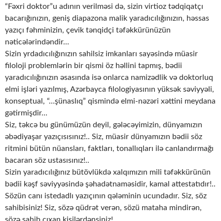
“Fəxri doktor”u adının verilməsi də, sizin virtioz tədqiqatçı
bacarığınızın, geniş diapazona malik yaradıcılığınızın, həssas
yazıçı fəhminizin, çevik tənqidçi təfəkkürünüzün
nəticələrindəndir…
Sizin yrdadıcılığınızın sahilsiz imkanları sayəsində müasir
filoloji problemlərin bir qismi öz həllini tapmış, bədii
yaradıcılığınızın əsasında isə onlarca namizədlik və doktorluq
elmi işləri yazılmış, Azərbayca filologiyasının yüksək səviyyəli,
konseptual, “…şünaslıq” qismində elmi-nəzəri xəttini meydana
gətirmişdir…
Siz, təkcə bu günümüzün deyil, gələcəyimizin, dünyamızın
əbədiyaşar yazıçısısınız!.. Siz, müasir dünyamızın bədii söz
ritmini bütün nüansları, faktları, tonallıqları ilə canlandırmağı
bacaran söz ustasısınız!..
Sizin yaradıcılığınız bütövlükdə xalqımızın mili təfəkkürünün
bədii kəşf səviyyəsində şəhadətnaməsidir, kamal attestatıdır!..
Sözün canı istedadlı yazıçının qələminin ucundadır. Siz, söz
sahibisiniz! Siz, sözə qüdrət verən, sözü mataha mindirən,
sözə sahib çıxan kişilərdənsiniz!..