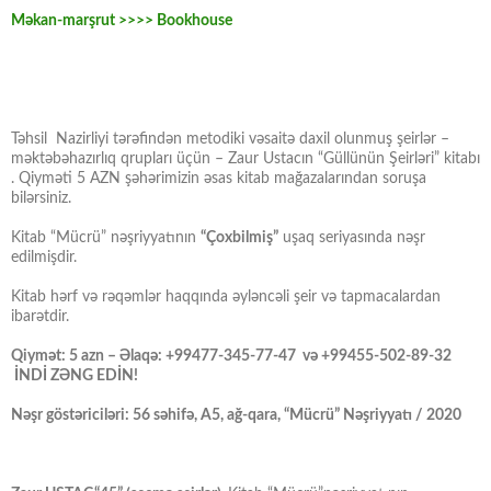
Məkan-marşrut >>>> Bookhouse
Təhsil Nazirliyi tərəfindən metodiki vəsaitə daxil olunmuş şeirlər –
məktəbəhazırlıq qrupları üçün – Zaur Ustacın “Güllünün Şeirləri” kitabı
. Qiyməti 5 AZN şəhərimizin əsas kitab mağazalarından soruşa
bilərsiniz.
Kitab “Mücrü” nəşriyyatının
“Çoxbilmiş”
uşaq seriyasında nəşr
edilmişdir.
Kitab hərf və rəqəmlər haqqında əyləncəli şeir və tapmacalardan
ibarətdir.
Qiymət: 5 azn – Əlaqə: +99477-345-77-47 və +99455-502-89-32
İNDİ ZƏNG EDİN!
Nəşr göstəriciləri: 56 səhifə, A5, ağ-qara, “Mücrü” Nəşriyyatı / 2020