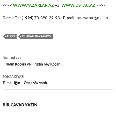
<<<<
WWW.YAZARLAR.AZ
və
WWW.USTAC.AZ
>>>>
Əlaqə:
Tel: (
+994
) 70-390-39-93 E-mail: zauryazar@mail.ru
ELÇİN
QURBAN BAYRAMOV
Yazılar
ÖNCƏKI YAZI
üzrə
Firudin Köçərli və Firudin bəy Köçərli
naviqasiya
SONRAKI YAZI
Turan Uğur – Öncə söz vardı…
BIR CAVAB YAZIN