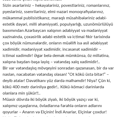
Sizin əsərləriniz – hekayələriniz, povestləriniz, romanlarınız,
pyesləriniz, ssenriləriniz, elmi-nəzəri monoqrafiyalarınız,
mükəmməl publisistikanız, maraqlı müsahibələriniz ədəbi-
estetik dəyəri, milli əhəmiyyəti, populyarlığı, uzunömürlülüyü
baxımından Azərbaycan xalqının ədəbiyyat və mədəniyyət
xəzinəində, çoxəsirlik ədəbi-estetik və ictimai fikir tarixində
çox böyük nümunələrdir, onların müəllifi isə əsil ədəbiyyat
xadimidir, mədəniyyət xadimidir, incəsənət xadimidir –
ictimai xadimdir! Əgər belə demək mümkünsə, öz millətinə,
xalqına başdan-başa layiq – vətəndaş xalq xadimidir!..
Bir var vətəndaşlıq mövqeyini sonradan qazanasan, bir də var
nəslən, nəcabətən vətəndaş olasan! “Ot kökü üstə bitər!” –
deyib atalar! Dəvətikanı yüz dərdə məlhəmdir! Niyə? Çün ki,
kökü 400 metr dərinliyə gedir!.. Kökü-köməci dərinlərdə
olanlara min şükür!!..
Müasir dövrdə iki böyük ziyalı, iki böyük yazıçı var ki,
xalqımız uşaqlarına, övladlarına fərəhlə onların adlarını
qoyurlar – Anarın və Elçinin! İndi Anarlar, Elçinlər çoxdur!