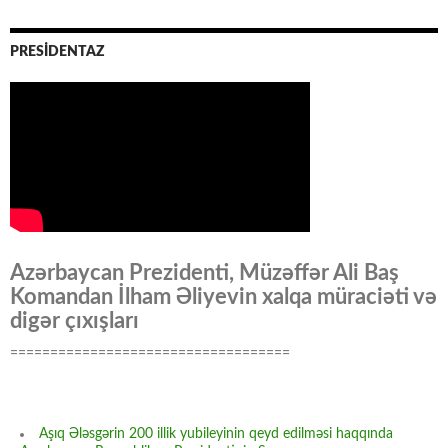
PRESİDENTAZ
Azərbaycan Prezidenti, Müzəffər Ali Baş
Komandan İlham Əliyevin xalqa müraciəti və
digər çıxışları
===================================
Aşıq Ələsgərin 200 illik yubileyinin qeyd edilməsi haqqında