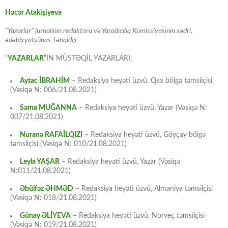
Həcər Atakişiyeva
“Yazarlar” jurnalının redaktoru və Yaradıcılıq Komissiyasının sədri,
ədəbiyyatşünas-tənqidçı
“
YAZARLAR
“IN MÜSTƏQİL YAZARLARI:
Aytac İBRAHİM
– Redaksiya heyəti üzvü, Qax bölgə təmsilçisi
(Vəsiqə N: 006/21.08.2021)
Səma MUĞANNA
– Redaksiya heyəti üzvü, Yazar (Vəsiqə N:
007/21.08.2021)
Nuranə RAFAİLQIZI
– Redaksiya heyəti üzvü, Göyçay bölgə
təmsilçisi (Vəsiqə N: 010/21.08.2021)
Leyla YAŞAR
– Redaksiya heyəti üzvü, Yazar (Vəsiqə
N:011/21.08.2021)
Əbülfəz ƏHMƏD
– Redaksiya heyəti üzvü, Almaniya təmsilçisi
(Vəsiqə N: 018/21.08.2021)
Günay ƏLİYEVA
– Redaksiya heyəti üzvü, Norveç təmsilçisi
(Vəsiqə N: 019/21.08.2021)