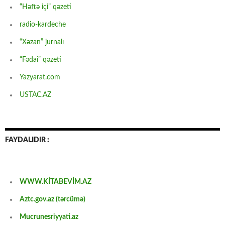
“Həftə içi” qəzeti
radio-kardeche
“Xəzan” jurnalı
“Fədai” qəzeti
Yazyarat.com
USTAC.AZ
FAYDALIDIR :
WWW.KİTABEVİM.AZ
Aztc.gov.az (tərcümə)
Mucrunesriyyati.az