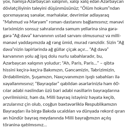
yox, həmişə Azərbaycan xalqının, xalqı xalq edən Azərbaycan
dövlətçiliyinin taleyini düşünmüsünüz; “Ölüm hokum”ndən
qorxmayaraq sənələr, mərhələlər, devrimlər adlayaraq
“Mahmud və Məryəm” roman-dastanını bağlamısınız; mənəvi
tariximizin sonsuz səhralarında səmum yellərinə sinə gərə-
gərə “Ağ dəvə” karvanının ustad sarvanı olmusunuz və milli-
mənəvi yaddaşımızda ağ rəng ümid, murad rəmzidir. Sizin “Ağ
dəvə”nizin ləpirlərində ağ güllər çiçək açır… “Ağ dəvə”
karvanının yolu ağ işıq dolu nurlu sabahlaradır, bu,
Azərbaycan xalqının yoludur; “Ah, Paris, Paris…” – qibtə
hissini keçirə-keçirə Bakımızın, Gəncəmizin, Təbrizimizin,
Ərdəbilimizin, Şuşamızın, Naxçıvanımızın işıqlı sabahları ilə
xəyallanmısınız; “Bayraqdar” qəbildən əsərlərinizlə həm 60-
cılar ədəbi nəslindən üzü bəri ədəbi nəsillərin bayraqdarına
çevrilmisiniz, həm də, Milli bayraq istəyiniz həyata keçib,
arzularınız çin olub, coşğun bəxtəvərliklə Respublikamızın
Bayraqdarı ilə birgə Bakıda ucaldılan və dünyada rekord qıran
ən hündür bayraq meydanında Milli bayrağımızın açılış
törəninə qatılmısınız…