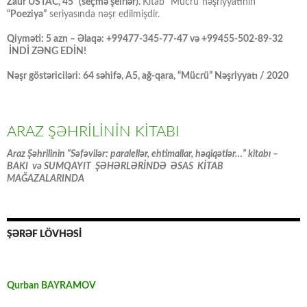
Zaur USTAC,“45” (seçmə şeirlər).
Kitab “Mücrü”nəşriyyatının
“Poeziya”
seriyasında nəşr edilmişdir.
Qiyməti: 5 azn – Əlaqə: +99477-345-77-47 və +99455-502-89-32
İNDİ ZƏNG EDİN!
Nəşr göstəriciləri: 64 səhifə, A5, ağ-qara, “Mücrü” Nəşriyyatı / 2020
ARAZ ŞƏHRİLİNİN KİTABI
Araz Şəhrilinin “Səfəvilər: paralellər, ehtimallar, həqiqətlər…” kitabı –
BAKI və SUMQAYIT ŞƏHƏRLƏRİNDƏ ƏSAS KİTAB
MAĞAZALARINDA
ŞƏRƏF LÖVHƏSİ
Qurban BAYRAMOV