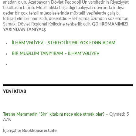
anadan olub. Azərbaycan Dövlət Pedoqoji Universitetinin Riyaziyyat
fakültəsini bitirib. Müəllimliklə başladığı fəaliyyəti dövründə indiyə
qədər bir çox təhsil müəssisələrində müxtəlif vəzifələrdə çalışıb.
İqtisad elmləri namizədi, dosentdir. Hal-hazırda özündən söz etdirən
Şamaxı Dövlət Regional Kollecinə rəhbərlik edir.
QƏHRƏMANIMIZI
YAXINDAN TANIYAQ:
İLHAM VƏLİYEV – STEREOTİPLƏRİ YOX EDƏN ADAM
BİR MÜƏLLİM TANIYIRAM – İLHAM VƏLİYEV
YENİ KİTAB
Təranə Məmmədin “Sirr” kitabını necə əldə etmək olar? –
Qiyməti: 5
AZN
İçərişəhər Bookhouse & Cafe