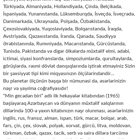
Türkiyədə, Almaniyada, Hollandiyada, Çində, Belçikada,
İspaniyada, Yunanıstanda, Lüksemburqda, İsveçdə, İsveçrədə,
Danimarkada, Ukraynada, Polşada, Özbəkistanda,
Çexoslovakiyada, Yuqoslaviyada, Bolqarıstanda, İraqda,
Avstriyada, Qazaxıstanda, İranda, Qanada, Səudiyyə
Ərəbistanında, Rumıniyada, Macarıstanda, Gürcüstanda,
Tunisdə, Pakistanda və digər ölkələrdə müxtəlif elmi, ədəbi,
ictimai, siyasi konfranslarda, simpoziumlarda, qurultaylarda,
görüşlərdə, rəsmi dövlət danışıqlarında iştirak etməyiniz Sizin
bir şəxsiyyət tipi kimi miqyasınızın ölçülərindəndir…
Bu planetar ölçünün başqa bir nümunəsi də, əsərlərinizin
nəşr və yayılma coğrafiyasıdır!
“Min gecədən biri” adlı ilk hekayələr kitabından (1965)
başlayaraq Azərbaycan və dünyanın müxtəlif xalqlarının
dillərində 100-ə yaxın kitabınızın nəşr olunması, əsərlərinizin
ingilis, rus, fransız, alman, ispan, türk, macar, bolqar, ərəb,
fars, çin, çex, slovak, polyak, xorvat, gürcü, litva, moldovan,
türkmən, özbək, qazax, tacik, serb və sairə dillərə tərcümə