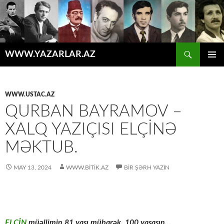
Axtar
WWW.YAZARLAR.AZ
MÜHTƏVIYYATA
ƏSAS
KEÇ
MENYU
WWW.USTAC.AZ
QURBAN BAYRAMOV –
XALQ YAZIÇISI ELÇINƏ
MƏKTUB.
MAY 13, 2024
WWW.BITIK.AZ
BIR ŞƏRH YAZIN
ELÇİN
müəllimin 81 yaşı mübarək, 100 yaşasın…