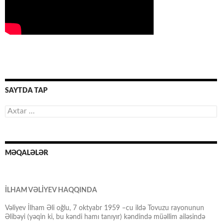
SAYTDA TAP
Axtarış:
MƏQALƏLƏR
İLHAM VƏLİYEV HAQQINDA
Vəliyev İlham Əli oğlu, 7 oktyabr 1959 –cu ildə Tovuzu rayonunun
Əlibəyi (yəqin ki, bu kəndi hamı tanıyır) kəndində müəllim ailəsində