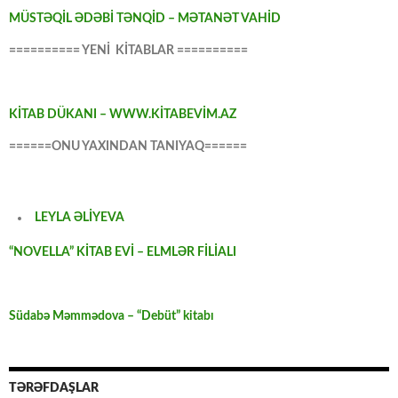
MÜSTƏQİL ƏDƏBİ TƏNQİD – MƏTANƏT VAHİD
========== YENİ KİTABLAR ==========
KİTAB DÜKANI – WWW.KİTABEVİM.AZ
======ONU YAXINDAN TANIYAQ======
LEYLA ƏLİYEVA
“NOVELLA” KİTAB EVİ – ELMLƏR FİLİALI
Südabə Məmmədova – “Debüt” kitabı
TƏRƏFDAŞLAR