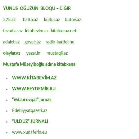
YUNUS OĞUZUN BLOQU – CIĞIR
525.az
hafta.az
kultur.az
butov.az
tezadlar.az
kitabevim.az
kitabxana.net
adalet.az
goyce.az
radio-kardeche
olaylar.az
yazar.in
mustaqil.az
Mustafa Müseyiboğlu adına kitabxana
WWW.KİTABEVİM.AZ
WWW.BEYDEMİR.RU
“Ədəbi ovqat” jurnalı
Edebiyyatqazeti.az
“ULDUZ” JURNALI
www.xudaferin.eu