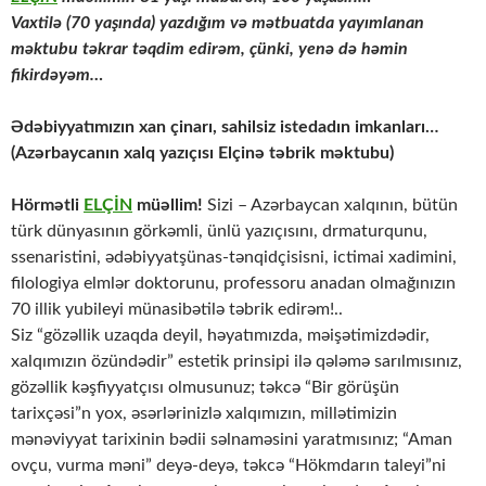
Vaxtilə (70 yaşında) yazdığım və mətbuatda yayımlanan
məktubu təkrar təqdim edirəm, çünki, yenə də həmin
fikirdəyəm…
Ədəbiyyatımızın xan çinarı, sahilsiz istedadın imkanları…
(Azərbaycanın xalq yazıçısı Elçinə təbrik məktubu)
Hörmətli
ELÇİN
müəllim!
Sizi – Azərbaycan xalqının, bütün
türk dünyasının görkəmli, ünlü yazıçısını, drmaturqunu,
ssenaristini, ədəbiyyatşünas-tənqidçisisni, ictimai xadimini,
filologiya elmlər doktorunu, professoru anadan olmağınızın
70 illik yubileyi münasibətilə təbrik edirəm!..
Siz “gözəllik uzaqda deyil, həyatımızda, məişətimizdədir,
xalqımızın özündədir” estetik prinsipi ilə qələmə sarılmısınız,
gözəllik kəşfiyyatçısı olmusunuz; təkcə “Bir görüşün
tarixçəsi”n yox, əsərlərinizlə xalqımızın, millətimizin
mənəviyyat tarixinin bədii səlnaməsini yaratmısınız; “Aman
ovçu, vurma məni” deyə-deyə, təkcə “Hökmdarın taleyi”ni