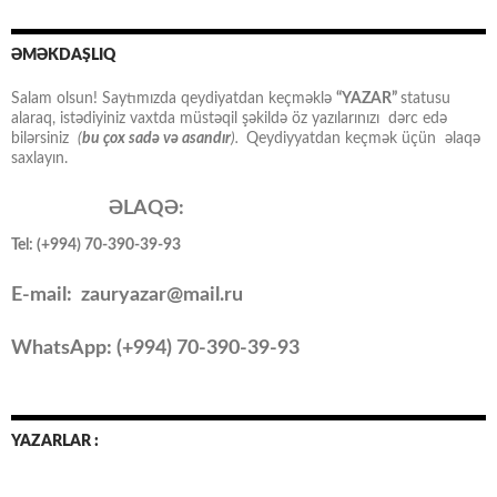
ƏMƏKDAŞLIQ
Salam olsun! Saytımızda qeydiyatdan keçməklə
“YAZAR”
statusu
alaraq, istədiyiniz vaxtda müstəqil şəkildə öz yazılarınızı dərc edə
bilərsiniz
(
bu çox sadə və asandır
).
Qeydiyyatdan keçmək üçün əlaqə
saxlayın.
ƏLAQƏ:
Tel: (+994) 70-390-39-93
E-mail: zauryazar@mail.ru
WhatsApp: (
+994
) 70-390-39-93
YAZARLAR :