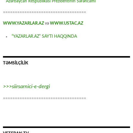
Azərbaycan Respublikası Prezidentinin Sərəncamı
===================================
WWW.YAZARLAR.AZ
və
WWW.USTAC.AZ
“YAZARLAR.AZ” SAYTI HAQQINDA
TƏMSİLÇİLİK
>>>siirsarnici-e-dergi
===================================