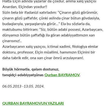
Hətta Elçin adında yazarlar da çoxdur, amma xalq yazıçısı
Anardan, Elçindən yoxdur!!
Sizin belə bir ifadənizi xatırladım: “Çinarın gözü görünmür,
çinarın gözü şəffafdır, çünki əslində çinar bütun gövdəsiylə,
budaqlarıyla, yarpaqlarıyla görür…” Elə bu sözlərlə də,
məktubumu bitirirəm: “Siz, bütün ədəbi possesi, Azərbaycanı,
dünyamızı bütün şəffaflığı ilə görən ədəbiyyattımızın xan
çinarısınız!..
Azərbaycanın xalq yazıçısı, ictimai xadimi, filologiya elmlər
doktoru, professor, Elçin müəllimi, hamımızın Elçinini bir
daha təbrik edir, ona xan çinar ömrü arzulayıram!.
Böyük hörmətlə, qələm dostunuz,
tənqidçi-ədəbiyyatşünas
Qurban BAYRAMOV
.
06.05.2013 -13.05. 2024.
QURBAN BAYRAMOVUN YAZILARI