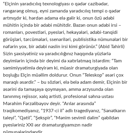
“Elçinin yaradıcılıq texnologiyası o qədər cazibədar,
rəngarəng olmuş, eyni zamanda yaradıcılıq tempi o qədər
artmışdır ki, hərdən adama elə gəlir ki, onun özü ədəbi
mühitin içində bir ədəbi mühitdir. Bəzən onun ədəbi irsi –
romanları, povestləri, pyesləri, hekayələri, ədəbi-tənqidi
görüşləri, tərcümələri, ssenariləri, publisistika nümunələri bir
nəfərin yox, bir ədəbi nəslin irsi kimi görünür.” (Abid Tahirli)
Sizin şəxsiyətiniz və yaradıcılığınız haqqında yüzlərlə
deyimlərin içində bir deyimi də xatırlatmaq istərdim: “Tam
səmimiyyətimlə deyirəm ki, müasir dramaturgiyada olan
boşluğu Elçin müəllim doldurur. Onun “Teleskop” əsəri çox
maraqlı əsərdir.” – bu sözləri, elə belə adam demir, Elçinin bir
əsərini də tamaşaya qoymayan, amma arzysunda olan
tanınmış rejissor, xalq artisti, profesional səhnə ustası
Mərahim Fərzəlibəyov deyir. “Arılar arasında”
traqikomediyanız, “1937-ci il” adlı tragediyanız, “Sənətkarın
taleyi”, “Qatil”, “Şekspir”, “Mənim sevimli dəlim” qəbildən
pyesləriniz XXI əsr dramaturgiyamızın nadir
nümunələrindəndir…