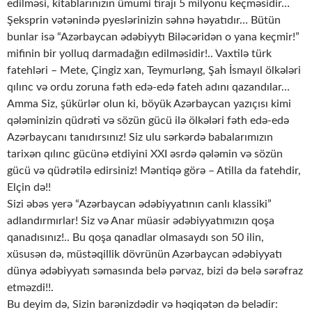
edilməsi, kitablarınızın ümumi tirajı 5 milyonu keçməsidir…
Şeksprin vətənində pyeslərinizin səhnə həyatıdır… Bütün
bunlar isə “Azərbaycan ədəbiyytı Biləcəridən o yana keçmir!”
mifinin bir yolluq darmadağın edilməsidir!.. Vaxtilə türk
fatehləri – Mete, Çingiz xan, Teymurləng, Şah İsmayıl ölkələri
qılınc və ordu zoruna fəth edə-edə fateh adını qazandılar…
Amma Siz, şükürlər olun ki, böyük Azərbaycan yazıçısı kimi
qələminizin qüdrəti və sözün gücü ilə ölkələri fəth edə-edə
Azərbaycanı tanıdırsınız! Siz ulu sərkərdə babalarımızın
tarixən qılınc gücünə etdiyini XXI əsrdə qələmin və sözün
gücü və qüdrətilə edirsiniz! Məntiqə görə – Atilla da fatehdir,
Elçin də!!
Sizi əbəs yerə “Azərbaycan ədəbiyyatının canlı klassiki”
adlandırmırlar! Siz və Anar müasir ədəbiyyatımızın qoşa
qanadısınız!.. Bu qoşa qanadlar olmasaydı son 50 ilin,
xüsusən də, müstəqillik dövrünün Azərbaycan ədəbiyyatı
dünya ədəbiyyatı səmasında belə pərvaz, bizi də belə sərəfraz
etməzdi!!.
Bu deyim də, Sizin barənizdədir və həqiqətən də belədir: