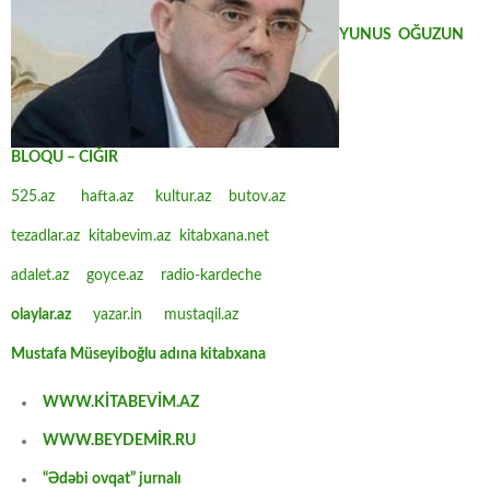
YUNUS OĞUZUN
BLOQU – CIĞIR
525.az
hafta.az
kultur.az
butov.az
tezadlar.az
kitabevim.az
kitabxana.net
adalet.az
goyce.az
radio-kardeche
olaylar.az
yazar.in
mustaqil.az
Mustafa Müseyiboğlu adına kitabxana
WWW.KİTABEVİM.AZ
WWW.BEYDEMİR.RU
“Ədəbi ovqat” jurnalı