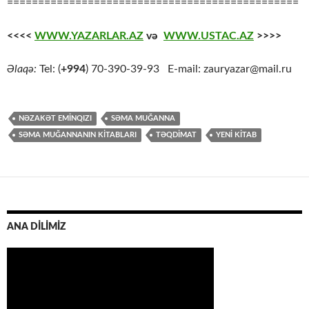
===============================================
<<<<
WWW.YAZARLAR.AZ
və
WWW.USTAC.AZ
>>>>
Əlaqə:
Tel: (
+994
) 70-390-39-93 E-mail: zauryazar@mail.ru
NƏZAKƏT EMİNQIZI
SƏMA MUĞANNA
SƏMA MUĞANNANIN KİTABLARI
TƏQDİMAT
YENİ KİTAB
ANA DİLİMİZ