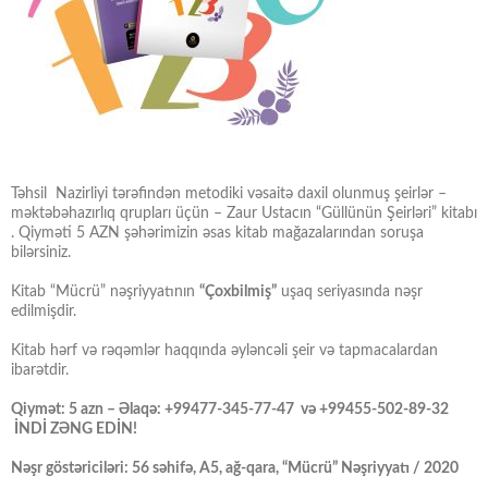
Təhsil Nazirliyi tərəfindən metodiki vəsaitə daxil olunmuş şeirlər –
məktəbəhazırlıq qrupları üçün – Zaur Ustacın “Güllünün Şeirləri” kitabı
. Qiyməti 5 AZN şəhərimizin əsas kitab mağazalarından soruşa
bilərsiniz.
Kitab “Mücrü” nəşriyyatının
“Çoxbilmiş”
uşaq seriyasında nəşr
edilmişdir.
Kitab hərf və rəqəmlər haqqında əyləncəli şeir və tapmacalardan
ibarətdir.
Qiymət: 5 azn – Əlaqə: +99477-345-77-47 və +99455-502-89-32
İNDİ ZƏNG EDİN!
Nəşr göstəriciləri: 56 səhifə, A5, ağ-qara, “Mücrü” Nəşriyyatı / 2020