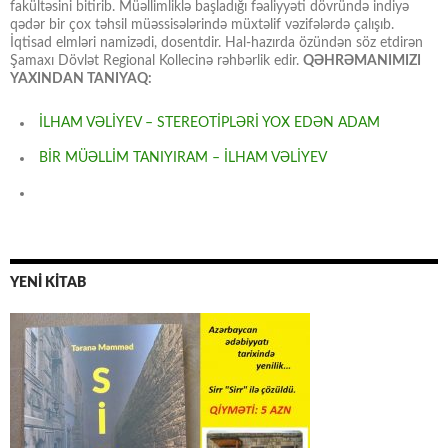
fakültəsini bitirib. Müəllimliklə başladığı fəaliyyəti dövründə indiyə
qədər bir çox təhsil müəssisələrində müxtəlif vəzifələrdə çalışıb.
İqtisad elmləri namizədi, dosentdir. Hal-hazırda özündən söz etdirən
Şamaxı Dövlət Regional Kollecinə rəhbərlik edir.
QƏHRƏMANIMIZI
YAXINDAN TANIYAQ:
İLHAM VƏLİYEV – STEREOTİPLƏRİ YOX EDƏN ADAM
BİR MÜƏLLİM TANIYIRAM – İLHAM VƏLİYEV
YENİ KİTAB