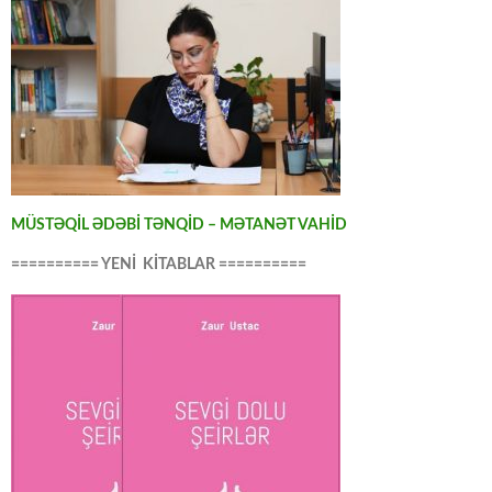
MÜSTƏQİL ƏDƏBİ TƏNQİD – MƏTANƏT VAHİD
========== YENİ KİTABLAR ==========