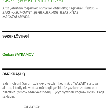
ARAZ ŞƏHRİLİNİN KİTABI
Araz Şəhrilinin “Səfəvilər: paralellər, ehtimallar, həqiqətlər…” kitabı –
BAKI və SUMQAYIT ŞƏHƏRLƏRİNDƏ ƏSAS KİTAB
MAĞAZALARINDA
ŞƏRƏF LÖVHƏSİ
Qurban BAYRAMOV
ƏMƏKDAŞLIQ
Salam olsun! Saytımızda qeydiyatdan keçməklə
“YAZAR”
statusu
alaraq, istədiyiniz vaxtda müstəqil şəkildə öz yazılarınızı dərc edə
bilərsiniz
(
bu çox sadə və asandır
).
Qeydiyyatdan keçmək üçün əlaqə
saxlayın.
ƏLAQƏ: