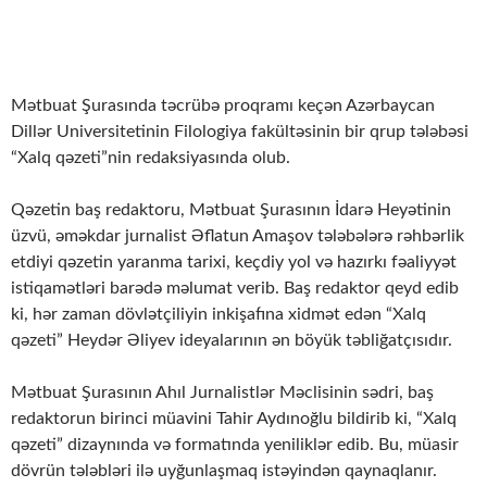
Mətbuat Şurasında təcrübə proqramı keçən Azərbaycan
Dillər Universitetinin Filologiya fakültəsinin bir qrup tələbəsi
“Xalq qəzeti”nin redaksiyasında olub.
Qəzetin baş redaktoru, Mətbuat Şurasının İdarə Heyətinin
üzvü, əməkdar jurnalist Əflatun Amaşov tələbələrə rəhbərlik
etdiyi qəzetin yaranma tarixi, keçdiy yol və hazırkı fəaliyyət
istiqamətləri barədə məlumat verib. Baş redaktor qeyd edib
ki, hər zaman dövlətçiliyin inkişafına xidmət edən “Xalq
qəzeti” Heydər Əliyev ideyalarının ən böyük təbliğatçısıdır.
Mətbuat Şurasının Ahıl Jurnalistlər Məclisinin sədri, baş
redaktorun birinci müavini Tahir Aydınoğlu bildirib ki, “Xalq
qəzeti” dizaynında və formatında yeniliklər edib. Bu, müasir
dövrün tələbləri ilə uyğunlaşmaq istəyindən qaynaqlanır.