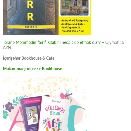
Təranə Məmmədin “Sirr” kitabını necə əldə etmək olar? –
Qiyməti: 5
AZN
İçərişəhər Bookhouse & Cafe
Məkan-marşrut >>>> Bookhouse