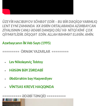
ÜZEYİR HACIBƏYOV SÖHBƏT EDİR – BU BİR DƏQİQƏ YARIMLIQ
LENT EYNİ ZAMANDA XX ƏSRİN ORTALARANDA AZƏRBAYCAN
ZİYALISININ CANLI ƏDƏBİ DANIŞIQ DİLİ VƏ NİTQİ KİMİ ÇOX
QİYMƏTLİDİR. DİQQƏT EDİN. ALLAH RƏHMƏT ELƏSİN. AMİN.
Azərbaycanın İlk Veb Saytı (1995)
========= ÖRNƏK YAZARLAR =========
Lev Nikolayeviç Tolstoy
HƏSƏN BƏY ZƏRDABİ
Əbdürrəhim bəy Haqverdiyev
VİNTSAS KREVE HAQQINDA
========== ƏDƏBİ TƏNQİD ==========