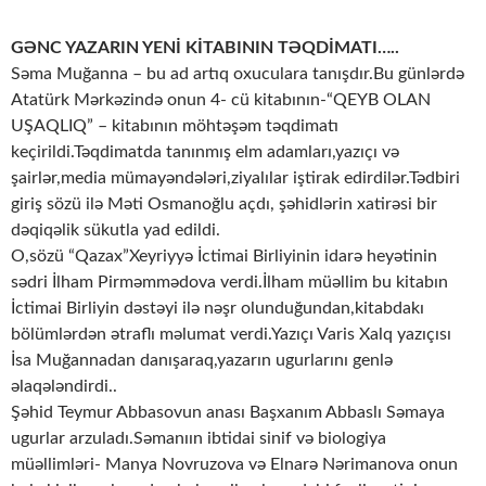
GƏNC YAZARIN YENİ KİTABININ TƏQDİMATI…..
Səma Muğanna – bu ad artıq oxuculara tanışdır.Bu günlərdə
Atatürk Mərkəzində onun 4- cü kitabının-“QEYB OLAN
UŞAQLIQ” – kitabının möhtəşəm təqdimatı
keçirildi.Təqdimatda tanınmış elm adamları,yazıçı və
şairlər,media mümayəndələri,ziyalılar iştirak edirdilər.Tədbiri
giriş sözü ilə Məti Osmanoğlu açdı, şəhidlərin xatirəsi bir
dəqiqəlik sükutla yad edildi.
O,sözü “Qazax”Xeyriyyə İctimai Birliyinin idarə heyətinin
sədri İlham Pirməmmədova verdi.İlham müəllim bu kitabın
İctimai Birliyin dəstəyi ilə nəşr olunduğundan,kitabdakı
bölümlərdən ətraflı məlumat verdi.Yazıçı Varis Xalq yazıçısı
İsa Muğannadan danışaraq,yazarın ugurlarını genlə
əlaqələndirdi..
Şəhid Teymur Abbasovun anası Başxanım Abbaslı Səmaya
ugurlar arzuladı.Səmanıın ibtidai sinif və biologiya
müəllimləri- Manya Novruzova və Elnarə Nərimanova onun