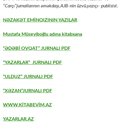
“Carçı”jurnallarının əməkdaşı,AJB-nin üzvü,yazıçı- publisist
.
NƏZAKƏT EMİNQIZININ YAZILAR
Mustafa Müseyiboğlu adına kitabxana
“ƏDƏBİ OVQAT” JURNALI PDF
“YAZARLAR” JURNALI PDF
“ULDUZ” JURNALI PDF
“XƏZAN”JURNALI PDF
WWW.KİTABEVİM.AZ
YAZARLAR.AZ