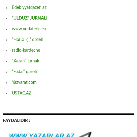
Edebiyyatqazeti.az
“ULDUZ” JURNALI
www.xudaferin.eu
“Həftə içi” qəzeti
radio-kardeche
“Xəzan” jurnalı
“Fədai” qəzeti
Yazyarat.com
USTAC.AZ
FAYDALIDIR :