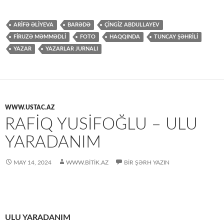
ARİFƏ ƏLİYEVA
BARƏDƏ
ÇİNGİZ ABDULLAYEV
FİRUZƏ MƏMMƏDLİ
FOTO
HAQQINDA
TUNCAY ŞƏHRİLİ
YAZAR
YAZARLAR JURNALI
WWW.USTAC.AZ
RAFIQ YUSIFOĞLU – ULU
YARADANIM
MAY 14, 2024
WWW.BITIK.AZ
BIR ŞƏRH YAZIN
ULU YARADANIM