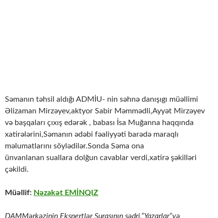
Səmanın təhsil aldığı ADMİU- nin səhnə danışıgı müəllimi
Əlizaman Mirzəyev,aktyor Sabir Məmmədli,Ayyət Mirzəyev
və başqaları çıxış edərək , babası İsa Muğanna haqqında
xatirələrini,Səmanın ədəbi fəaliyyəti barədə maraqlı
məlumatlarını söylədilər.Sonda Səma ona
ünvanlanan suallara dolğun cavablar verdi,xatirə şəkilləri
çəkildi.
Müəllif:
Nəzakət EMİNQIZ
DAMMərkəzinin Ekspertlər Şurasının sədri,”Yazarlar”və