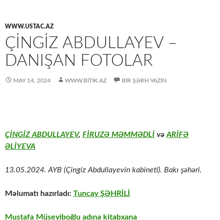
WWW.USTAC.AZ
ÇINGIZ ABDULLAYEV –
DANIŞAN FOTOLAR
MAY 14, 2024
WWW.BITIK.AZ
BIR ŞƏRH YAZIN
ÇİNGİZ ABDULLAYEV
,
FİRUZƏ MƏMMƏDLİ
və
ARİFƏ
ƏLİYEVA
13.05.2024. AYB (Çingiz Abdullayevin kabineti). Bakı şəhəri.
Məlumatı hazırladı:
Tuncay ŞƏHRİLİ
Mustafa Müseyiboğlu adına kitabxana