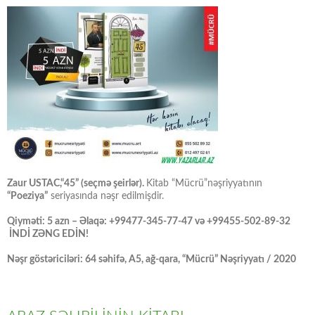
Zaur USTAC,“45” (seçmə şeirlər).
Kitab “Mücrü”nəşriyyatının
“Poeziya”
seriyasında nəşr edilmişdir.
Qiyməti: 5 azn – Əlaqə: +99477-345-77-47 və +99455-502-89-32
İNDİ ZƏNG EDİN!
Nəşr göstəriciləri: 64 səhifə, A5, ağ-qara, “Mücrü” Nəşriyyatı / 2020