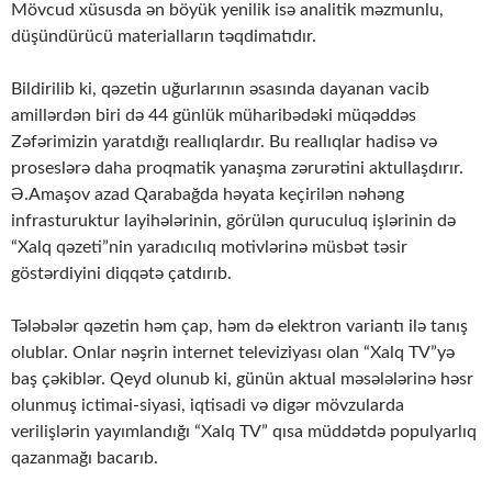
Mövcud xüsusda ən böyük yenilik isə analitik məzmunlu,
düşündürücü materialların təqdimatıdır.
Bildirilib ki, qəzetin uğurlarının əsasında dayanan vacib
amillərdən biri də 44 günlük müharibədəki müqəddəs
Zəfərimizin yaratdığı reallıqlardır. Bu reallıqlar hadisə və
proseslərə daha proqmatik yanaşma zərurətini aktullaşdırır.
Ə.Amaşov azad Qarabağda həyata keçirilən nəhəng
infrasturuktur layihələrinin, görülən quruculuq işlərinin də
“Xalq qəzeti”nin yaradıcılıq motivlərinə müsbət təsir
göstərdiyini diqqətə çatdırıb.
Tələbələr qəzetin həm çap, həm də elektron variantı ilə tanış
olublar. Onlar nəşrin internet televiziyası olan “Xalq TV”yə
baş çəkiblər. Qeyd olunub ki, günün aktual məsələlərinə həsr
olunmuş ictimai-siyasi, iqtisadi və digər mövzularda
verilişlərin yayımlandığı “Xalq TV” qısa müddətdə populyarlıq
qazanmağı bacarıb.