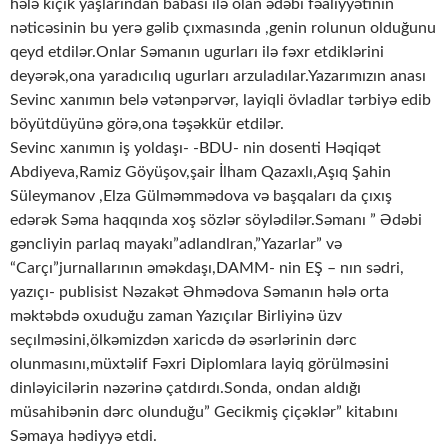
hələ kiçik yaşlarından babası ilə olan ədəbi fəaliyyətinin
nəticəsinin bu yerə gəlib çıxmasında ,genin rolunun olduğunu
qeyd etdilər.Onlar Səmanın ugurları ilə fəxr etdiklərini
deyərək,ona yaradıcılıq ugurları arzuladılar.Yazarımızın anası
Sevinc xanımın belə vətənpərvər, layiqli övladlar tərbiyə edib
böyütdüyünə görə,ona təşəkkür etdilər.
Sevinc xanımın iş yoldaşı- -BDU- nin dosenti Həqiqət
Abdiyeva,Ramiz Göyüşov,şair İlham Qazaxlı,Aşıq Şahin
Süleymanov ,Elza Gülməmmədova və başqaları da çıxış
edərək Səma haqqında xoş sözlər söylədilər.Səmanı ” Ədəbi
gəncliyin parlaq mayakı”adlandlran,”Yazarlar” və
“Carçı”jurnallarının əməkdaşı,DAMM- nin EŞ – nın sədri,
yazıçı- publisist Nəzakət Əhmədova Səmanın hələ orta
məktəbdə oxuduğu zaman Yazıçılar Birliyinə üzv
seçılməsini,ölkəmizdən xaricdə də əsərlərinin dərc
olunmasını,müxtəlif Fəxri Diplomlara layiq görülməsini
dinləyicilərin nəzərinə çatdırdı.Sonda, ondan aldığı
müsahibənin dərc olunduğu” Gecikmiş çiçəklər” kitabını
Səmaya hədiyyə etdi.