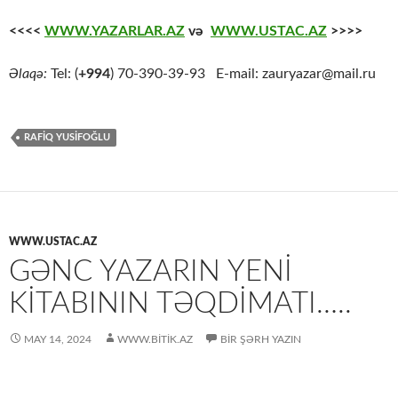
<<<<
WWW.YAZARLAR.AZ
və
WWW.USTAC.AZ
>>>>
Əlaqə:
Tel: (
+994
) 70-390-39-93 E-mail: zauryazar@mail.ru
RAFIQ YUSIFOĞLU
WWW.USTAC.AZ
GƏNC YAZARIN YENİ
KİTABININ TƏQDİMATI…..
MAY 14, 2024
WWW.BITIK.AZ
BIR ŞƏRH YAZIN