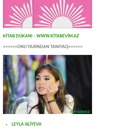
KİTAB DÜKANI – WWW.KİTABEVİM.AZ
======ONU YAXINDAN TANIYAQ======
LEYLA ƏLİYEVA