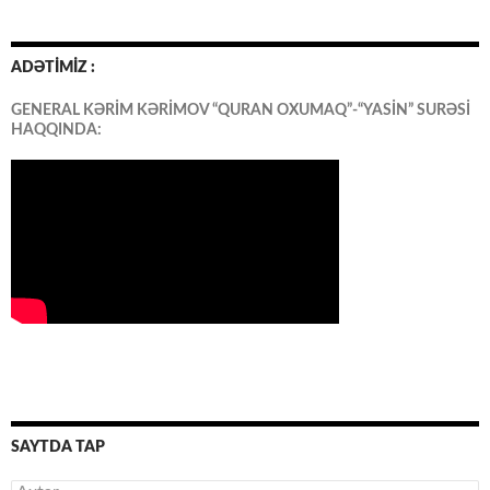
ADƏTİMİZ :
GENERAL KƏRİM KƏRİMOV “QURAN OXUMAQ”-“YASİN” SURƏSİ
HAQQINDA:
SAYTDA TAP
Axtarış: