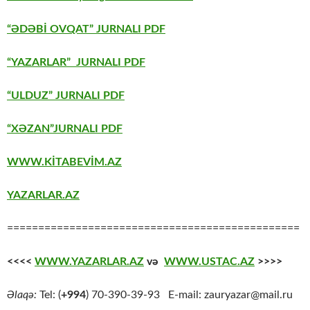
“ƏDƏBİ OVQAT” JURNALI PDF
“YAZARLAR” JURNALI PDF
“ULDUZ” JURNALI PDF
“XƏZAN”JURNALI PDF
WWW.KİTABEVİM.AZ
YAZARLAR.AZ
===============================================
<<<<
WWW.YAZARLAR.AZ
və
WWW.USTAC.AZ
>>>>
Əlaqə:
Tel: (
+994
) 70-390-39-93 E-mail: zauryazar@mail.ru