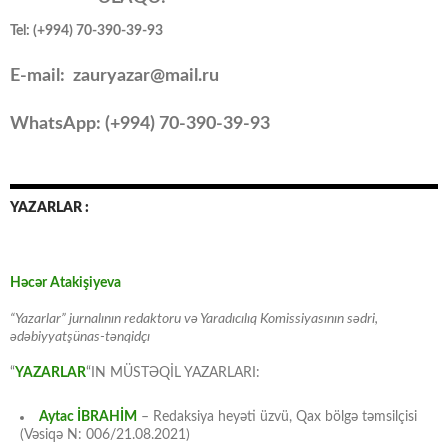
Tel: (+994) 70-390-39-93
E-mail: zauryazar@mail.ru
WhatsApp: (
+994
) 70-390-39-93
YAZARLAR :
Həcər Atakişiyeva
“Yazarlar” jurnalının redaktoru və Yaradıcılıq Komissiyasının sədri,
ədəbiyyatşünas-tənqidçı
“
YAZARLAR
“IN MÜSTƏQİL YAZARLARI:
Aytac İBRAHİM
– Redaksiya heyəti üzvü, Qax bölgə təmsilçisi
(Vəsiqə N: 006/21.08.2021)