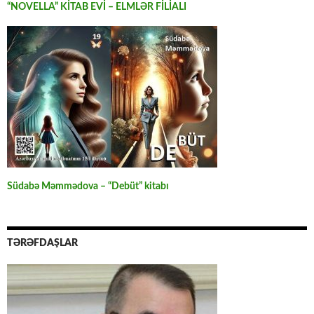
“NOVELLA” KİTAB EVİ – ELMLƏR FİLİALI
Südabə Məmmədova – “Debüt” kitabı
TƏRƏFDAŞLAR