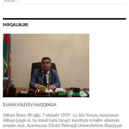
MƏQALƏLƏR
İLHAM VƏLİYEV HAQQINDA
Vəliyev İlham Əli oğlu, 7 oktyabr 1959 –cu ildə Tovuzu rayonunun
Əlibəyi (yəqin ki, bu kəndi hamı tanıyır) kəndində müəllim ailəsində
anadan olub. Azərbaycan Dövlət Pedoqoji Universitetinin Riyaziyyat