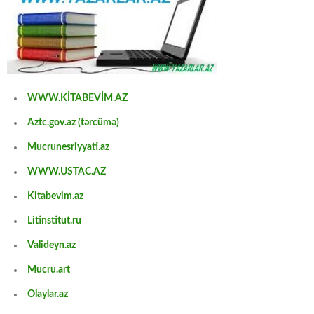
WWW.KİTABEVİM.AZ
Aztc.gov.az (tərcümə)
Mucrunesriyyati.az
WWW.USTAC.AZ
Kitabevim.az
Litinstitut.ru
Valideyn.az
Mucru.art
Olaylar.az