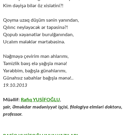
Kim dəyişə bilər öz xislətini?!
Qoyma uzaq düşüm sənin yanından,
Qılınc neyləyəcək ər təpəsinə?!
Qopub xəyanətlər burulğanından,
Ucalım mələklər mərtəbəsinə.
Nəğməyə çevirim mən ahlarımı,
Təmizlik bəxş elə yağışla mənə!
Yarəbbim, bağışla günahlarımı,
Günahsız sabahlar bağışla mənə!..
19.10.2013
Müəllif:
Rafiq YUSİFOĞLU
,
şair, Əməkdar mədəniyyət işçisi, filologiya elmləri doktoru,
professor.