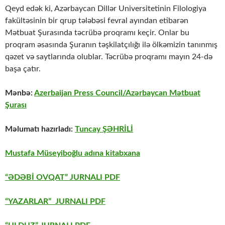
Qeyd edək ki, Azərbaycan Dillər Universitetinin Filologiya
fakültəsinin bir qrup tələbəsi fevral ayından etibarən
Mətbuat Şurasında təcrübə proqramı keçir. Onlar bu
proqram əsasında Şuranın təşkilatçılığı ilə ölkəmizin tanınmış
qəzet və saytlarında olublar. Təcrübə proqramı mayın 24-də
başa çatır.
Mənbə:
Azerbaijan Press Council/Azərbaycan Mətbuat
Şurası
Məlumatı hazırladı:
Tuncay ŞƏHRİLİ
Mustafa Müseyiboğlu adına kitabxana
“ƏDƏBİ OVQAT” JURNALI PDF
“YAZARLAR” JURNALI PDF