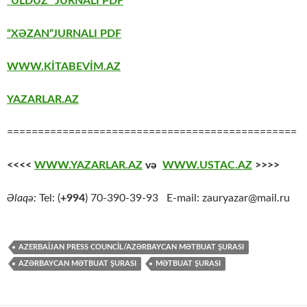
“ULDUZ” JURNALI PDF
“XƏZAN”JURNALI PDF
WWW.KİTABEVİM.AZ
YAZARLAR.AZ
===============================================
<<<<
WWW.YAZARLAR.AZ
və
WWW.USTAC.AZ
>>>>
Əlaqə:
Tel: (
+994
) 70-390-39-93 E-mail: zauryazar@mail.ru
AZERBAIJAN PRESS COUNCIL/AZƏRBAYCAN MƏTBUAT ŞURASI
AZƏRBAYCAN MƏTBUAT ŞURASI
MƏTBUAT ŞURASI