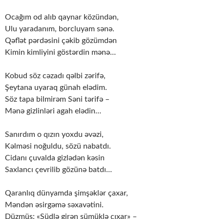
Ocağım od alıb qaynar közündən,
Ulu yaradanım, borcluyam sənə.
Qəflət pərdəsini çəkib gözümdən
Kimin kimliyini göstərdin mənə…
Kobud söz cəzadı qəlbi zərifə,
Şeytana uyaraq günah elədim.
Söz tapa bilmirəm Səni tərifə –
Mənə gizlinləri agah elədin…
Sanırdım o qızın yoxdu əvəzi,
Kəlməsi noğuldu, sözü nabatdı.
Cidanı çuvalda gizlədən kəsin
Saxlancı çevrilib gözünə batdı…
Qaranlıq dünyamda şimşəklər çaxar,
Məndən əsirgəmə səxavətini.
Düzmüş: «Südlə girən sümüklə çıxar» –