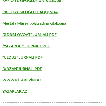
RAFİQ YUSİFOĞLUNUN YAZILARI
RAFİQ YUSİFOĞLU HAQQINDA
Mustafa Müseyiboğlu adına kitabxana
“ƏDƏBİ OVQAT” JURNALI PDF
“YAZARLAR” JURNALI PDF
“ULDUZ” JURNALI PDF
“XƏZAN”JURNALI PDF
WWW.KİTABEVİM.AZ
YAZARLAR.AZ
===============================================