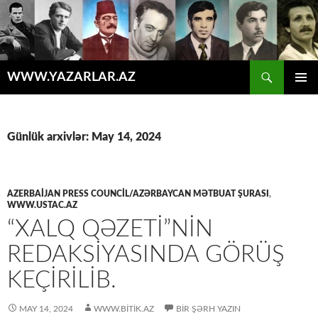
Axtar
WWW.YAZARLAR.AZ
MÜHTƏVIYYATA
ƏSAS
KEÇ
MENYU
Günlük arxivlər: May 14, 2024
AZERBAIJAN PRESS COUNCIL/AZƏRBAYCAN MƏTBUAT ŞURASI
,
WWW.USTAC.AZ
“XALQ QƏZETI”NIN
REDAKSIYASINDA GÖRÜŞ
KEÇIRILIB.
MAY 14, 2024
WWW.BITIK.AZ
BIR ŞƏRH YAZIN