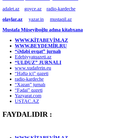
adalet.az
goyce.az
radio-kardeche
olaylar.az
yazar.in
mustaqil.az
Mustafa Müseyiboğlu adına kitabxana
WWW.KİTABEVİM.AZ
WWW.BEYDEMİR.RU
“Ədəbi ovqat” jurnalı
Edebiyyatqazeti.az
“ULDUZ” JURNALI
www.xudaferin.eu
“Həftə içi” qəzeti
radio-kardeche
“Xəzan” jurnalı
“Fədai” qəzeti
Yazyarat.com
USTAC.AZ
FAYDALIDIR :
WWW.KİTABEVİM.AZ