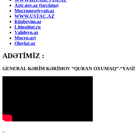
Aztc.gov.az (tərcümə)
Mucrunesriyyati.az
WWW.USTAC.AZ
Kitabevim.az
Litinstitut.ru
Valideyn.az
Mucru.art
Olaylar.az
ADƏTİMİZ :
GENERAL KƏRİM KƏRİMOV “QURAN OXUMAQ”-“YASİN