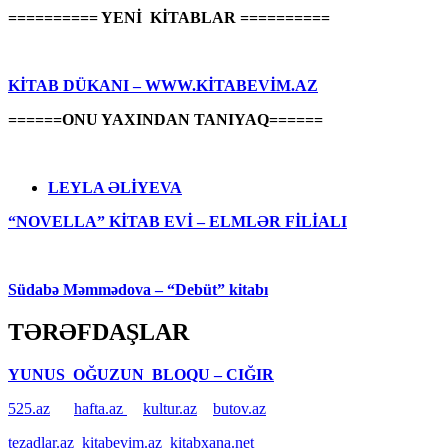
========== YENİ KİTABLAR ==========
KİTAB DÜKANI – WWW.KİTABEVİM.AZ
======ONU YAXINDAN TANIYAQ======
LEYLA ƏLİYEVA
“NOVELLA” KİTAB EVİ – ELMLƏR FİLİALI
Südabə Məmmədova – “Debüt” kitabı
TƏRƏFDAŞLAR
YUNUS OĞUZUN BLOQU – CIĞIR
525.az
hafta.az
kultur.az
butov.az
tezadlar.az
kitabevim.az
kitabxana.net