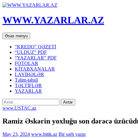
WWW.YAZARLAR.AZ
Axtar
Mühtəviyyata
Əsas menyu
keç
“KREDO” QƏZETİ
“ULDUZ” PDF
“YAZARLAR” PDF
FOTOLAR
KİTABXANALAR
LAYİHƏLƏR
Təlim-təhsil
TƏLTİFLƏR
YAZARLAR
Axtarış:
www.USTAC.az
Ramiz Əskərin yoxluğu son dərəcə üzücüd
May 23, 2024
www.bitik.az
Bir şərh yazın