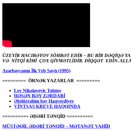
ÜZEYİR HACIBƏYOV SÖHBƏT EDİR – BU BİR DƏQİQƏ Y
VƏ NİTQİ KİMİ ÇOX QİYMƏTLİDİR. DİQQƏT EDİN. ALL
Azərbaycanın İlk Veb Saytı (1995)
========= ÖRNƏK YAZARLAR =========
Lev Nikolayeviç Tolstoy
HƏSƏN BƏY ZƏRDABİ
Əbdürrəhim bəy Haqverdiyev
VİNTSAS KREVE HAQQINDA
========== ƏDƏBİ TƏNQİD ==========
MÜSTƏQİL ƏDƏBİ TƏNQİD – MƏTANƏT VAHİD