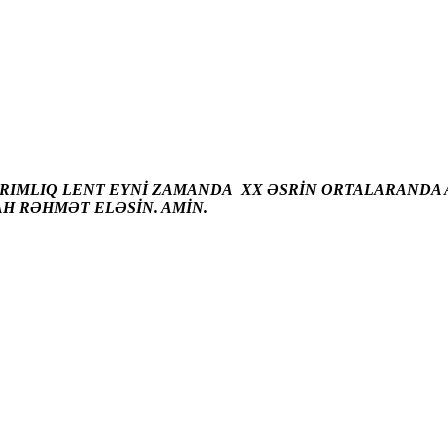
ARIMLIQ LENT EYNİ ZAMANDA XX ƏSRİN ORTALARANDA A
AH RƏHMƏT ELƏSİN. AMİN.