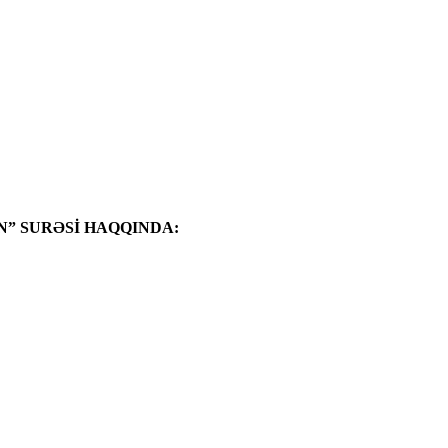
” SURƏSİ HAQQINDA: