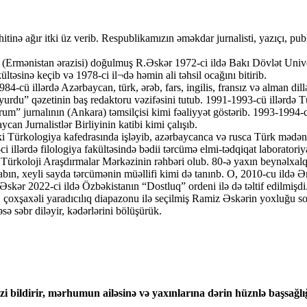
hitinə ağır itki üz verib. Respublikamızın əməkdar jurnalisti, yazıçı, p
mənistan ərazisi) doğulmuş R.Əskər 1972-ci ildə Bakı Dövlət Universite
əsinə keçib və 1978-ci il¬də həmin ali təhsil ocağını bitirib.
4-cü illərdə Azərbaycan, türk, ərəb, fars, ingilis, fransız və alman d
lar yurdu” qəzetinin baş redaktoru vəzifəsini tutub. 1991-1993-cü illərd
 jurnalının (Ankara) təmsilçisi kimi fəaliyyət göstərib. 1993-1994-cü 
can Jurnalistlər Birliyinin katibi kimi çalışıb.
 Türkologiya kafedrasında işləyib, azərbaycanca və rusca Türk mədəniyy
lərdə filologiya fakültəsində bədii tərcümə elmi-tədqiqat laboratoriyas
ən Türkoloji Araşdırmalar Mərkəzinin rəhbəri olub. 80-ə yaxın beynəlxa
ın, xeyli sayda tərcümənin müəllifi kimi də tanınb. O, 2010-cu ildə Əm
skər 2022-ci ildə Özbəkistanın “Dostluq” ordeni ilə də təltif edilmişdi
 çoxşaxəli yaradıcılıq diapazonu ilə seçilmiş Ramiz Əskərin yoxluğu 
ə səbr diləyir, kədərlərini bölüşürük.
zi bildirir, mərhumun ailəsinə və yaxınlarına dərin hüznlə başsağlığ