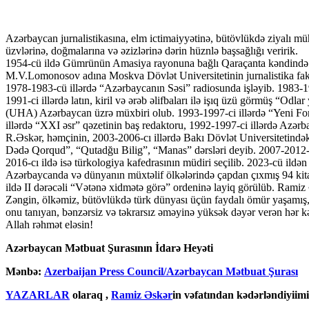
Azərbaycan jurnalistikasına, elm ictimaiyyətinə, bütövlükdə ziyalı mü
üzvlərinə, doğmalarına və əzizlərinə dərin hüznlə başsağlığı veririk.
1954-cü ildə Gümrünün Amasiya rayonuna bağlı Qaraçanta kəndində (Er
M.V.Lomonosov adına Moskva Dövlət Universitetinin jurnalistika fakült
1978-1983-cü illərdə “Azərbaycanın Səsi” radiosunda işləyib. 1983-198
1991-ci illərdə latın, kiril və ərəb əlifbaları ilə işıq üzü görmüş “Od
(UHA) Azərbaycan üzrə müxbiri olub. 1993-1997-ci illərdə “Yeni Forum”
illərdə “XXI əsr” qəzetinin baş redaktoru, 1992-1997-ci illərdə Azərbay
R.Əskər, həmçinin, 2003-2006-cı illərdə Bakı Dövlət Universitetindəki
Dədə Qorqud”, “Qutadğu Bilig”, “Manas” dərsləri deyib. 2007-2012-ci il
2016-cı ildə isə türkologiya kafedrasının müdiri seçilib. 2023-cü ild
Azərbaycanda və dünyanın müxtəlif ölkələrində çapdan çıxmış 94 kitab
ildə II dərəcəli “Vətənə xidmətə görə” ordeninə layiq görülüb. Ramiz Ə
Zəngin, ölkəmiz, bütövlükdə türk dünyası üçün faydalı ömür yaşamış,
onu tanıyan, bənzərsiz və təkrarsız əməyinə yüksək dəyər verən hər kəs
Allah rəhmət eləsin!
Azərbaycan Mətbuat Şurasının İdarə Heyəti
Mənbə:
Azerbaijan Press Council/Azərbaycan Mətbuat Şurası
YAZARLAR
olaraq ,
Ramiz Əskər
in vəfatından kədərləndiyiimi