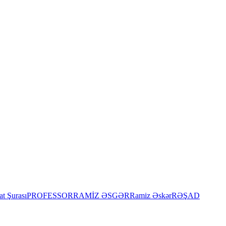
t Şurası
PROFESSOR
RAMİZ ƏSGƏR
Ramiz Əskər
RƏŞAD