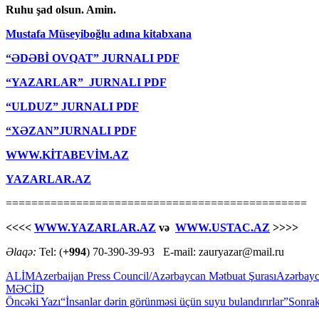
Ruhu şad olsun. Amin.
Mustafa Müseyiboğlu adına kitabxana
“ƏDƏBİ OVQAT” JURNALI PDF
“YAZARLAR” JURNALI PDF
“ULDUZ” JURNALI PDF
“XƏZAN”JURNALI PDF
WWW.KİTABEVİM.AZ
YAZARLAR.AZ
===============================================
<<<<
WWW.YAZARLAR.AZ
və
WWW.USTAC.AZ
>>>>
Əlaqə:
Tel: (
+994
) 70-390-39-93 E-mail: zauryazar@mail.ru
ALİM
Azerbaijan Press Council/Azərbaycan Mətbuat Şurası
Azərbayc
MƏCİD
Yazılar
Öncəki Yazı
“İnsanlar dərin görünməsi üçün suyu bulandırırlar”
Sonrak