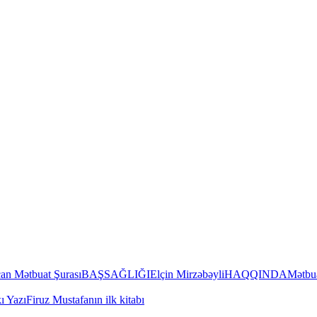
an Mətbuat Şurası
BAŞSAĞLIĞI
Elçin Mirzəbəyli
HAQQINDA
Mətbua
ı Yazı
Firuz Mustafanın ilk kitabı