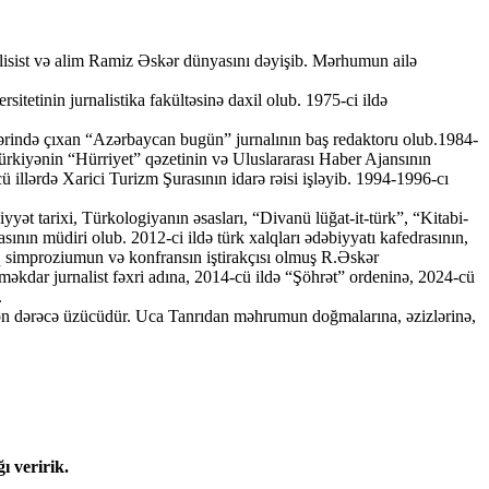
ublisist və alim Ramiz Əskər dünyasını dəyişib. Mərhumun ailə
tinin jurnalistika fakültəsinə daxil olub. 1975-ci ildə
illərində çıxan “Azərbaycan bugün” jurnalının baş redaktoru olub.1984-
ə Türkiyənin “Hürriyet” qəzetinin və Uluslararası Haber Ajansının
illərdə Xarici Turizm Şurasının idarə rəisi işləyib. 1994-1996-cı
ət tarixi, Türkologiyanın əsasları, “Divanü lüğat-it-türk”, “Kitabi-
ının müdiri olub. 2012-ci ildə türk xalqları ədəbiyyatı kafedrasının,
lq simproziumun və konfransın iştirakçısı olmuş R.Əskər
əkdar jurnalist fəxri adına, 2014-cü ildə “Şöhrət” ordeninə, 2024-cü
.
son dərəcə üzücüdür. Uca Tanrıdan məhrumun doğmalarına, əzizlərinə,
ı veririk.