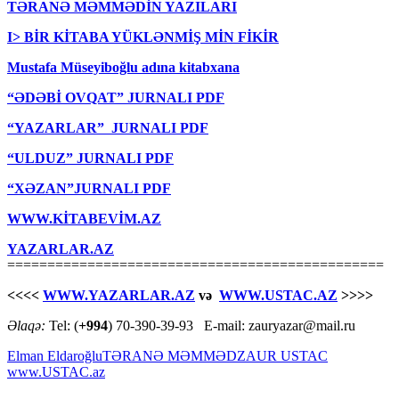
TƏRANƏ MƏMMƏDİN YAZILARI
I> BİR KİTABA YÜKLƏNMİŞ MİN FİKİR
Mustafa Müseyiboğlu adına kitabxana
“ƏDƏBİ OVQAT” JURNALI PDF
“YAZARLAR” JURNALI PDF
“ULDUZ” JURNALI PDF
“XƏZAN”JURNALI PDF
WWW.KİTABEVİM.AZ
YAZARLAR.AZ
===============================================
<<<<
WWW.YAZARLAR.AZ
və
WWW.USTAC.AZ
>>>>
Əlaqə:
Tel: (
+994
) 70-390-39-93 E-mail: zauryazar@mail.ru
Elman Eldaroğlu
TƏRANƏ MƏMMƏD
ZAUR USTAC
www.USTAC.az