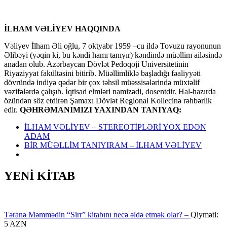
İLHAM VƏLİYEV HAQQINDA
Vəliyev İlham Əli oğlu, 7 oktyabr 1959 –cu ildə Tovuzu rayonunun
Əlibəyi (yəqin ki, bu kəndi hamı tanıyır) kəndində müəllim ailəsində
anadan olub. Azərbaycan Dövlət Pedoqoji Universitetinin
Riyaziyyat fakültəsini bitirib. Müəllimliklə başladığı fəaliyyəti
dövründə indiyə qədər bir çox təhsil müəssisələrində müxtəlif
vəzifələrdə çalışıb. İqtisad elmləri namizədi, dosentdir. Hal-hazırda
özündən söz etdirən Şamaxı Dövlət Regional Kollecinə rəhbərlik
edir.
QƏHRƏMANIMIZI YAXINDAN TANIYAQ:
İLHAM VƏLİYEV – STEREOTİPLƏRİ YOX EDƏN
ADAM
BİR MÜƏLLİM TANIYIRAM – İLHAM VƏLİYEV
YENİ KİTAB
Təranə Məmmədin “Sirr” kitabını necə əldə etmək olar? –
Qiyməti:
5 AZN