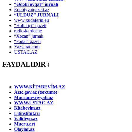
“Ədəbi ovqat” jurnalı
Edebiyyatqazeti.az
“ULDUZ” JURNALI
www.xudaferin.eu
“Həftə içi” qəzeti
radio-kardeche
“Xəzan” jurnalı
“Fədai” qəzeti
Yazyarat.com
USTAC.AZ
FAYDALIDIR :
WWW.KİTABEVİM.AZ
Aztc.gov.az (tərcümə)
Mucrunesriyyati.az
WWW.USTAC.AZ
Kitabevim.az
Litinstitut.ru
Valideyn.az
Mucru.art
Olaylar.az