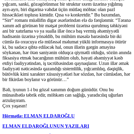
yığcam, sanki, gözəgörünməz bir struktur sxem üzərinə yığılmış
ayrı-ayrı, biri digərinə vəhdət üçün mütləq möhtac olan pazl
hissəcikləri toplusu kimidir. Qısa və konkretdir.” Bu baxımdan,
“Sirr” romanı müəllifin digər əsərlərindən elə də fərqlənmir. “Təranə
xanım adi görünən bir məişət problemi üzərinə qurulmuş təhkiyəni
ani bir xatırlama və ya sualla illər öncə baş vermiş əhəmiyyətli
hadisənin üzərinə yönəldib, bu mühüm məsələ barəsində bir-iki
cümlə ilə oxucuya elə müfəssəl məlumat yüklü informasıya ötürür
ki, bu sadəcə qibtə ediləcək hal, onun illərin gərgin əməyinə
söykənən, hər ötən saniyənin olduqca qiymətli olduğu, sözün anında
fiksasiya etmək bacarığının mühüm olub, həyati əhəmiyyət kəsb
etdiyi fəaliyyətindən, iş təcrübəsindən qaynaqlanır. Uzun illər əmək
fəaliyyəti nəticəsində qazandığı sistemlilik, yığcamlılıq, dəqiqlik,
bütövlük kimi xarakter xüsusiyyətləri hər sözdən, hər cümlədən, hər
bir fikirdən boylanır və görünür…”
Bəli, iyunun 1-i bu gözəl xanımın doğum günüdür. Onu bu
münasibətlə təbrik edir, möhkəm can sağlığı, yaradıcılıq uğurları
arzulayıram.
Çox yaşasın!
Hörmətlə: ELMAN ELDAROĞLU
ELMAN ELDAROĞLUNUN YAZILARI