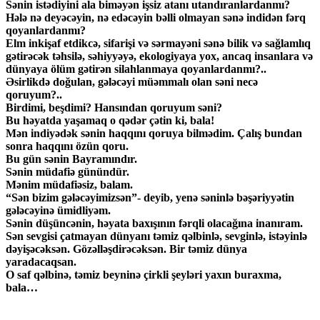
Sənin istədiyini ala biməyən işsiz atanı utandıranlardanmı?
Hələ nə deyəcəyin, nə edəcəyin bəlli olmayan sənə indidən fərq
qoyanlardanmı?
Elm inkişaf etdikcə, sifarişi və sərmayəni sənə bilik və sağlamlıq
gətirəcək təhsilə, səhiyyəyə, ekologiyaya yox, ancaq insanlara və
dünyaya ölüm gətirən silahlanmaya qoyanlardanmı?..
Əsirlikdə doğulan, gələcəyi müəmmalı olan səni necə
qoruyum?..
Birdimi, beşdimi? Hansından qoruyum səni?
Bu həyatda yaşamaq o qədər çətin ki, bala!
Mən indiyədək sənin haqqını qoruya bilmədim. Çalış bundan
sonra haqqını özün qoru.
Bu gün sənin Bayramındır.
Sənin müdafiə günündür.
Mənim müdafiəsiz, balam.
“Sən bizim gələcəyimizsən”- deyib, yenə səninlə bəşəriyyətin
gələcəyinə ümidliyəm.
Sənin düşüncənin, həyata baxışının fərqli olacağına inanıram.
Sən sevgisi çatmayan dünyanı təmiz qəlbinlə, sevginlə, istəyinlə
dəyişəcəksən. Gözəlləşdirəcəksən. Bir təmiz dünya
yaradacaqsan.
O saf qəlbinə, təmiz beyninə çirkli şeyləri yaxın buraxma,
bala…