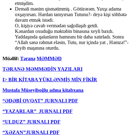
etmişdim.
Deməli mənim qismətimmiş . Götürərəm. Yaxşı adama
oxşayırsan. Hardan tanıyırsan Tutunu?- deyə kişi söhbətə
davam etmək istədi.
O, kişiyə cavab vermədən sağollaşıb getdi.
Kənardan oxuduğu məktəbin binasına xeyli baxdı.
Yaddaşında qalanların hamısını bir daha xatırladı. Sonra
“Allah sənə rəhmət eləsin, Tutu, nur içində yat , Həmzə!”-
deyib maşınına oturdu.
Müəllif:
Təranə
MƏMMƏD
TƏRANƏ MƏMMƏDİN YAZILARI
I> BİR KİTABA YÜKLƏNMİŞ MİN FİKİR
Mustafa Müseyiboğlu adına kitabxana
“ƏDƏBİ OVQAT” JURNALI PDF
“YAZARLAR” JURNALI PDF
“ULDUZ” JURNALI PDF
“XƏZAN”JURNALI PDF