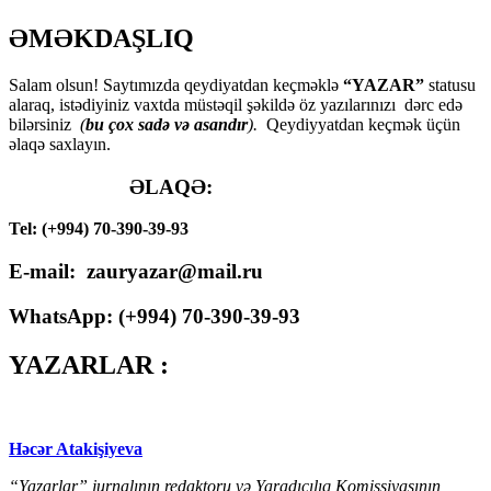
ƏMƏKDAŞLIQ
Salam olsun! Saytımızda qeydiyatdan keçməklə
“YAZAR”
statusu
alaraq, istədiyiniz vaxtda müstəqil şəkildə öz yazılarınızı dərc edə
bilərsiniz
(
bu çox sadə və asandır
).
Qeydiyyatdan keçmək üçün
əlaqə saxlayın.
ƏLAQƏ:
Tel: (+994) 70-390-39-93
E-mail: zauryazar@mail.ru
WhatsApp: (
+994
) 70-390-39-93
YAZARLAR :
Həcər Atakişiyeva
“Yazarlar” jurnalının redaktoru və Yaradıcılıq Komissiyasının