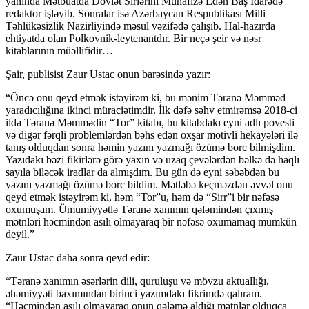
yanında Mətbuatda Dövlət Sirlərini Mühafizə Edən Baş İdarədə
redaktor işləyib. Sonralar isə Azərbaycan Respublikası Milli
Təhlükəsizlik Nazirliyində məsul vəzifədə çalışıb. Hal-hazırda
ehtiyatda olan Polkovnik-leytenantdır. Bir neçə şeir və nəsr
kitablarının müəllifidir…
Şair, publisist Zaur Ustac onun barəsində yazır:
“Öncə onu qeyd etmək istəyirəm ki, bu mənim Təranə Məmməd
yaradıcılığına ikinci müraciətimdir. İlk dəfə səhv etmirəmsə 2018-ci
ildə Təranə Məmmədin “Tor” kitabı, bu kitabdakı eyni adlı povesti
və digər fərqli problemlərdən bəhs edən oxşar motivli hekayələri ilə
tanış olduqdan sonra həmin yazını yazmağı özümə borc bilmişdim.
Yazıdakı bəzi fikirlərə görə yaxın və uzaq çevələrdən bəlkə də haqlı
sayıla biləcək iradlar da almışdım. Bu gün də eyni səbəbdən bu
yazını yazmağı özümə borc bildim. Mətləbə keçməzdən əvvəl onu
qeyd etmək istəyirəm ki, həm “Tor”u, həm də “Sirr”i bir nəfəsə
oxumuşam. Ümumiyyətlə Təranə xanımın qələmindən çıxmış
mətnləri həcmindən asılı olmayaraq bir nəfəsə oxumamaq mümkün
deyil.”
Zaur Ustac daha sonra qeyd edir:
“Təranə xanımın əsərlərin dili, quruluşu və mövzu aktuallığı,
əhəmiyyəti baxımından birinci yazımdakı fikrimdə qalıram.
“Həcmindən asılı olmayaraq onun qələmə aldığı mətnlər olduqca