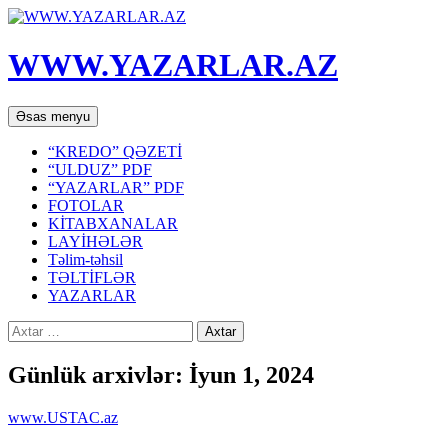
WWW.YAZARLAR.AZ
Axtar
Mühtəviyyata
Əsas menyu
keç
“KREDO” QƏZETİ
“ULDUZ” PDF
“YAZARLAR” PDF
FOTOLAR
KİTABXANALAR
LAYİHƏLƏR
Təlim-təhsil
TƏLTİFLƏR
YAZARLAR
Axtarış:
Günlük arxivlər: İyun 1, 2024
www.USTAC.az