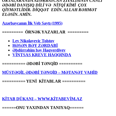
ORTALARANDA AZƏRBAYCAN ZİYALISININ CANLI
ƏDƏBİ DANIŞIQ DİLİ VƏ NİTQİ KİMİ ÇOX
QİYMƏTLİDİR. DİQQƏT EDİN. ALLAH RƏHMƏT
ELƏSİN. AMİN.
Azərbaycanın İlk Veb Saytı (1995)
========= ÖRNƏK YAZARLAR =========
Lev Nikolayeviç Tolstoy
HƏSƏN BƏY ZƏRDABİ
Əbdürrəhim bəy Haqverdiyev
VİNTSAS KREVE HAQQINDA
========== ƏDƏBİ TƏNQİD ==========
MÜSTƏQİL ƏDƏBİ TƏNQİD – MƏTANƏT VAHİD
========== YENİ KİTABLAR ==========
KİTAB DÜKANI – WWW.KİTABEVİM.AZ
======ONU YAXINDAN TANIYAQ======