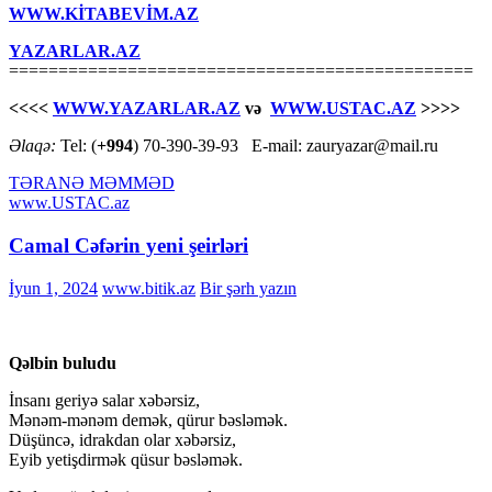
WWW.KİTABEVİM.AZ
YAZARLAR.AZ
===============================================
<<<<
WWW.YAZARLAR.AZ
və
WWW.USTAC.AZ
>>>>
Əlaqə:
Tel: (
+994
) 70-390-39-93 E-mail: zauryazar@mail.ru
TƏRANƏ MƏMMƏD
www.USTAC.az
Camal Cəfərin yeni şeirləri
İyun 1, 2024
www.bitik.az
Bir şərh yazın
Qəlbin buludu
İnsanı geriyə salar xəbərsiz,
Mənəm-mənəm demək, qürur bəsləmək.
Düşüncə, idrakdan olar xəbərsiz,
Eyib yetişdirmək qüsur bəsləmək.