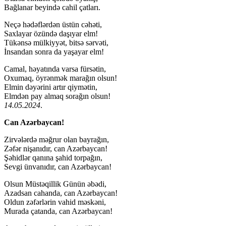
Bağlanar beyində cahil çatları.
Neçə hədəflərdən üstün cəhəti,
Saxlayar özündə daşıyar elm!
Tükənsə mülkiyyət, bitsə sərvəti,
İnsandan sonra da yaşayar elm!
Camal, həyatında varsa fürsətin,
Oxumaq, öyrənmək marağın olsun!
Elmin dəyərini artır qiymətin,
Elmdən pay almaq sorağın olsun!
14.05.2024
.
Can Azərbaycan!
Zirvələrdə məğrur olan bayrağın,
Zəfər nişanıdır, can Azərbaycan!
Şəhidlər qanına şahid torpağın,
Sevgi ünvanıdır, can Azərbaycan!
Olsun Müstəqillik Günün əbədi,
Azadsan cahanda, can Azərbaycan!
Oldun zəfərlərin vahid məskəni,
Murada çatanda, can Azərbaycan!