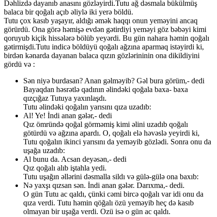
Dəhlizdə dayanıb anasını gözləyirdi.Tutu ağ dəsmala bükülmüş
balaca bir qoğalı açıb əliylə iki yerə böldü.
Tutu çox kasıb yaşayır, aldığı əmək haqqı onun yeməyini ancaq
görürdü. Ona görə həmişə evdən gətirdiyi yeməyi göz bəbəyi kimi
qoruyub kiçik hissələrə bölüb yeyərdi. Bu gün nahara həmin qoğalı
gətirmişdi.Tutu indicə böldüyü qoğalı ağzına aparmaq istəyirdi ki,
birdən kənarda dayanan balaca qızın gözlərininin ona dikildiyini
gördü və :
Sən niyə burdasan? Anan gəlməyib? Gəl bura görüm,- dedi
Bayaqdan həsrətlə qadının əlindəki qoğala baxa- baxa
qızçığaz Tutuya yaxınlaşdı.
Tutu əlindəki qoğalın yarısını qıza uzadıb:
Al! Ye! İndi anan gələr,- dedi
Qız ömründə qoğal görməmiş kimi əlini uzadıb qoğalı
götürdü və ağzına apardı. O, qoğalı elə həvəslə yeyirdi ki,
Tutu qoğalın ikinci yarısını da yeməyib gözlədi. Sonra onu da
uşağa uzadıb:
Al bunu da. Acsan deyəsən,- dedi
Qız qoğalı alıb iştahla yedi.
Tutu uşağın əllərini dəsmalla sildı və gülə-gülə ona baxıb:
Nə yaxşı qızsan sən. İndi anan gələr. Darıxma,- dedi.
O gün Tutu ac qaldı, çünki cəmi bircə qoğalı var idi onu da
qıza verdi. Tutu həmin qöğalı özü yeməyib heç də kasıb
olmayan bir uşağa verdi. Ozü isə o gün ac qaldı.