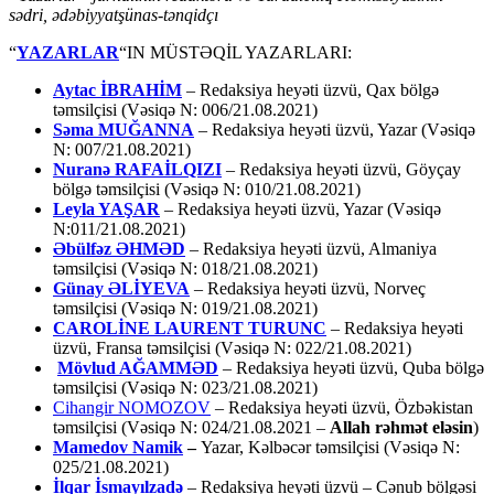
sədri, ədəbiyyatşünas-tənqidçı
“
YAZARLAR
“IN MÜSTƏQİL YAZARLARI:
Aytac İBRAHİM
– Redaksiya heyəti üzvü, Qax bölgə
təmsilçisi (Vəsiqə N: 006/21.08.2021)
Səma MUĞANNA
– Redaksiya heyəti üzvü, Yazar (Vəsiqə
N: 007/21.08.2021)
Nuranə RAFAİLQIZI
– Redaksiya heyəti üzvü, Göyçay
bölgə təmsilçisi (Vəsiqə N: 010/21.08.2021)
Leyla YAŞAR
– Redaksiya heyəti üzvü, Yazar (Vəsiqə
N:011/21.08.2021)
Əbülfəz ƏHMƏD
– Redaksiya heyəti üzvü, Almaniya
təmsilçisi (Vəsiqə N: 018/21.08.2021)
Günay ƏLİYEVA
– Redaksiya heyəti üzvü, Norveç
təmsilçisi (Vəsiqə N: 019/21.08.2021)
CAROLİNE LAURENT TURUNC
– Redaksiya heyəti
üzvü, Fransa təmsilçisi (Vəsiqə N: 022/21.08.2021)
Mövlud AĞAMMƏD
– Redaksiya heyəti üzvü, Quba bölgə
təmsilçisi (Vəsiqə N: 023/21.08.2021)
Cihangir NOMOZOV
– Redaksiya heyəti üzvü, Özbəkistan
təmsilçisi (Vəsiqə N: 024/21.08.2021 –
Allah rəhmət eləsin
)
Mamedov Namik
–
Yazar, Kəlbəcər təmsilçisi (Vəsiqə N:
025/21.08.2021)
İlqar İsmayılzadə
–
Redaksiya heyəti üzvü – Cənub bölgəsi