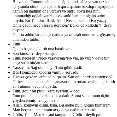
Bir zaman Tutunun əlindən qoğalı alıb iştahla yeyən qız indi
qarşısında oturan qarapaltarlı qoca qadına baxdıqca uşaqlıqda
həmin bu qadının ona verdiyi və ömrü boyu ləzzətini
unutmadığı qöğalı xatırladı və sanki həmin qoğalın ətrini
duydu. Bu Tutudur! İlahi, Tutu! Necə qocalıb ! Bu yazıq
tənha qadın necə yaşayır görəsən? Bəlkə də xəstədir?!- deyə
düşündü.
O, asta addımlarla qoça qadına yaxınlaşıb onun arıq, göyərmiş
əllərindən tutdu:
Tutu!
Qadın başını qaldırıb ona baxdı və
Sən kimsən?- deyə soruşdu.
Tutu, necəsən? Necə yaşayırsan?Nə var, nə yox?- deyə bir
neçə sualı birdən verdi.
Yaxşıyam. Sağ ol, – deyə Tutu gülümsədi.
Bəs Həmzədən xəbərin varmı?- soruşdu.
Həmzə çoxdan vəfat edib, qızım. Sən onu hardan tanıyırsan?
O, heç nə demədən əlini çantasına atıb ordan xeyli pul çıxartdı
və Tutunun ovcuna qoydu.
Tutu, götür bu pulu , xərcləyərsən, – dedi.
Tutu pulu əlində bərk sıxıb saxladı. Sonra sanki onun üçün
göydən enmiş mələyə baxıb:
Allah, köməyin olsun, bala. Bu qədər pulu götürə bilmərəm.
Mən heç səni tanımıram axı,- deyə qadın etiraz etdi.
Götür, Tutu. Mən ki, səni tanıyıram. Götür!- deyib pulu