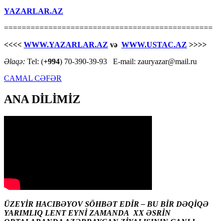
YAZARLAR.AZ
===============================================
<<<<
WWW.YAZARLAR.AZ
və
WWW.USTAC.AZ
>>>>
Əlaqə:
Tel: (
+994
) 70-390-39-93 E-mail: zauryazar@mail.ru
CAMAL CƏFƏR
ANA DİLİMİZ
ÜZEYİR HACIBƏYOV SÖHBƏT EDİR – BU BİR DƏQİQƏ
YARIMLIQ LENT EYNİ ZAMANDA XX ƏSRİN