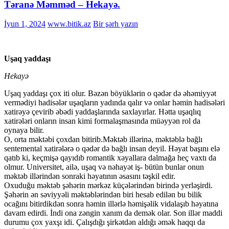
Təranə Məmməd – Hekayə.
İyun 1, 2024
www.bitik.az
Bir şərh yazın
Uşaq yaddaşı
Hekayə
Uşaq yaddaşı çox iti olur. Bəzən böyüklərin o qədər də əhəmiyyət
vermədiyi hadisələr uşaqların yadında qalır və onlar həmin hadisələri
xatirəyə çevirib əbədi yaddaşlarında saxlayırlar. Hətta uşaqlıq
xatirələri onların insan kimi formalaşmasında müəyyən rol da
oynaya bilir.
O, orta məktəbi çoxdan bitirib.Məktəb illərinə, məktəblə bağlı
sentemental xatirələrə o qədər də bağlı insan deyil. Həyat başını elə
qatıb ki, keçmişə qayıdıb romantik xəyallara dalmağa heç vaxtı da
olmur. Universitet, ailə, uşaq və nəhayət iş- bütün bunlar onun
məktəb illərindən sonraki həyatının əsasını təşkil edir.
Oxuduğu məktəb şəhərin mərkəz küçələrindən birində yerləşirdi.
Şəhərin ən səviyyəli məktəblərindən biri hesab edilən bu bilik
ocağını bitirdikdən sonra həmin illərlə həmişəlik vidalaşıb həyatına
davam edirdi. İndi ona zəngin xanım da demək olar. Son illər maddi
durumu çox yaxşı idi. Çalışdığı şirkətdən aldığı əmək haqqı da