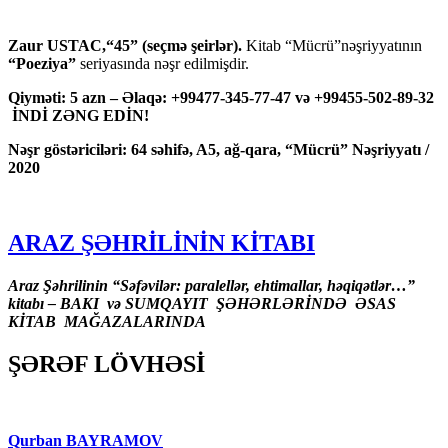
Zaur USTAC,“45” (seçmə şeirlər).
Kitab “Mücrü”nəşriyyatının
“Poeziya”
seriyasında nəşr edilmişdir.
Qiyməti: 5 azn – Əlaqə: +99477-345-77-47 və +99455-502-89-32
İNDİ ZƏNG EDİN!
Nəşr göstəriciləri: 64 səhifə, A5, ağ-qara, “Mücrü” Nəşriyyatı /
2020
ARAZ ŞƏHRİLİNİN KİTABI
Araz Şəhrilinin “Səfəvilər: paralellər, ehtimallar, həqiqətlər…”
kitabı – BAKI və SUMQAYIT ŞƏHƏRLƏRİNDƏ ƏSAS
KİTAB MAĞAZALARINDA
ŞƏRƏF LÖVHƏSİ
Qurban BAYRAMOV