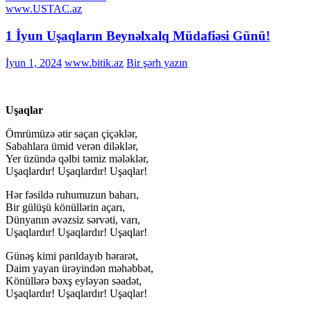
www.USTAC.az
1 İyun Uşaqların Beynəlxalq Müdafiəsi Günü!
İyun 1, 2024
www.bitik.az
Bir şərh yazın
Uşaqlar
Ömrümüzə ətir saçan çiçəklər,
Sabahlara ümid verən diləklər,
Yer üzündə qəlbi təmiz mələklər,
Uşaqlardır! Uşaqlardır! Uşaqlar!
Hər fəsildə ruhumuzun baharı,
Bir gülüşü könüllərin açarı,
Dünyanın əvəzsiz sərvəti, varı,
Uşaqlardır! Uşaqlardır! Uşaqlar!
Günəş kimi parıldayıb hərarət,
Daim yayan ürəyindən məhəbbət,
Könüllərə bəxş eyləyən səadət,
Uşaqlardır! Uşaqlardır! Uşaqlar!