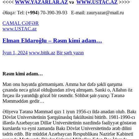
<<<<
WWW.YAZARLAR.AZ
və
WWW.USTAC.AZ
>>>>
Əlaqə:
Tel: (
+994
) 70-390-39-93 E-mail: zauryazar@mail.ru
CAMAL CƏFƏR
www.USTAC.az
Elman Eldaroğlu – Rəsm kimi adam…
İyun 1, 2024
www.bitik.az
Bir şərh yazın
Rəsm kimi adam…
Mən onu həyatda görməmişəm. Amma hər dəfə şəkli qarşıma
çıxanda necə gözəl olduğundan zövq almışam. Sanki o, Allahın öz
fırçası ilə yaratdığı gözəl bir rəsmdir. Söhbət şair-yazıçı Təranə
Məmməddən gedir…
Əliyeva Təranə Məmməd qızı 1 iyun 1956-cı ildə anadan olub. Bakı
Dövlət Universitetinin Şərqşünaslıq fakültəsini bitirib. 1981-1990-cı
illərdə Azərbaycan Dillər Universitetinin nəzdində fəaliyyət göstərən
kurslarda və eyni zamanda Bakı Dövlət Universitetində ərəb dilini
tədris edib. Bir müddət Azərbaycan Respublikası Nazirlər Kabineti