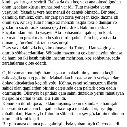
kimi uşaqları çox sevirdi. Bəlkə də özü heç vaxt ana olmadığından
onun uşaqlara xüsusi münasibəti var idi. Tutu məktəbə yaxın
yaşayırdı. Yaşadığı yerə heç mənzil də demək olmazdı. Bir otaqlı
qaranlıq, təmirsiz, cəmi bir çarpayı zorla yerləşən kiçik daxma idi
onun evi. Ancaq Tutu həmişə öz mənzili haqda fəxrlə danışar və
gözlərini süzdürərək xüsusi qeyd edərdi ki, Bakının mərkəz
küçələrindən birində yaşayır. Ata -babasından qalmış bu kiçik
daxmanı ən gözəl məkan hesab edirdi qadın. Tutu heç vaxt ərdə
olmamış, ömrünü tək tənha yaşamışdı.
Dərs vaxtı dəhlizdə heç kim olmayanda Tutuyla Həmzə girişdə
oturub söhbət edərdilər. Söhbətin məzmunu çoxlarına aydın olmasa
da hamı bu iki kasıb,miskin insanın mehriban, xoş söhbətinə, sadə
zarafatlarına qibtə edərdi.
O, bir zaman oxuduğu həmin şəhər məktəbinin yanından keçib
rəfiqəsigilə qonaq gedirdi. Məktəbdən bir qədər aralı yerləşən dar,
dolayı küçələrdən keçirdi yolu. Köhnə, rəngi solmuş,uzun illərin
şahidi olan qapılardan birinin qarşısında qara paltarlı qoca qadın
oturmuşdu. Əlləriylə başındakı qara şalını düzəldib yerini rahatlayan
bu qadını dərhal tanıdı. Bu Tutu idi.
Kənardan durub qoca, haldan düşmüş, lakin üzündə elə həmişəki
təbəssümü canlanan bu qadına baxdıqca məktəb illəri, uşaqlığı,
müəllimləri, Həmzəylə Tutunun söhbəti- hər şey gözlərinin önündən
kino lenti kimi keçdi…
Bir gün anası dalınca gec gəlmişdi. İşdə yubanmışdı.O, çox ac idi.