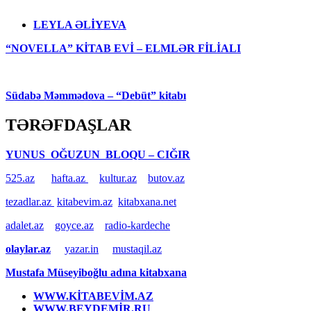
LEYLA ƏLİYEVA
“NOVELLA” KİTAB EVİ – ELMLƏR FİLİALI
Südabə Məmmədova – “Debüt” kitabı
TƏRƏFDAŞLAR
YUNUS OĞUZUN BLOQU – CIĞIR
525.az
hafta.az
kultur.az
butov.az
tezadlar.az
kitabevim.az
kitabxana.net
adalet.az
goyce.az
radio-kardeche
olaylar.az
yazar.in
mustaqil.az
Mustafa Müseyiboğlu adına kitabxana
WWW.KİTABEVİM.AZ
WWW.BEYDEMİR.RU