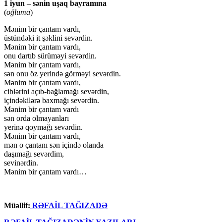
1 iyun – sənin uşaq bayramına
(
oğluma
)
Mənim bir çantam vardı,
üstündəki it şəklini sevərdin.
Mənim bir çantam vardı,
onu dartıb sürüməyi sevərdin.
Mənim bir çantam vardı,
sən onu öz yerində görməyi sevərdin.
Mənim bir çantam vardı,
ciblərini açıb-bağlamağı sevərdin,
içindəkilərə baxmağı sevərdin.
Mənim bir çantam vardı
sən orda olmayanları
yerinə qoymağı sevərdin.
Mənim bir çantam vardı,
mən o çantanı sən içində olanda
daşımağı sevərdim,
sevinərdin.
Mənim bir çantam vardı…
Müəllif:
RƏFAİL TAĞIZADƏ