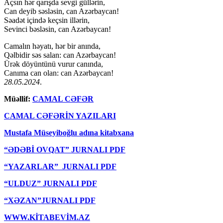
Açsın hər qarışda sevgi güllərin,
Can deyib səsləsin, can Azərbaycan!
Səadət içində keçsin illərin,
Sevinci bəsləsin, can Azərbaycan!
Camalın həyatı, hər bir anında,
Qəlbidir səs salan: can Azərbaycan!
Ürək döyüntünü vurur canında,
Canıma can olan: can Azərbaycan!
28.05.2024
.
Müəllif:
CAMAL CƏFƏR
CAMAL CƏFƏRİN YAZILARI
Mustafa Müseyiboğlu adına kitabxana
“ƏDƏBİ OVQAT” JURNALI PDF
“YAZARLAR” JURNALI PDF
“ULDUZ” JURNALI PDF
“XƏZAN”JURNALI PDF
WWW.KİTABEVİM.AZ