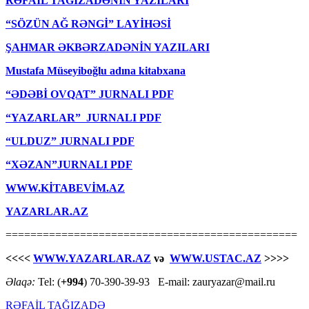
RƏFAİL TAĞIZADƏNİN YAZILARI
“SÖZÜN AĞ RƏNGİ” LAYİHƏSİ
ŞAHMAR ƏKBƏRZADƏNİN YAZILARI
Mustafa Müseyiboğlu adına kitabxana
“ƏDƏBİ OVQAT” JURNALI PDF
“YAZARLAR” JURNALI PDF
“ULDUZ” JURNALI PDF
“XƏZAN”JURNALI PDF
WWW.KİTABEVİM.AZ
YAZARLAR.AZ
===============================================
<<<<
WWW.YAZARLAR.AZ
və
WWW.USTAC.AZ
>>>>
Əlaqə:
Tel: (
+994
) 70-390-39-93 E-mail: zauryazar@mail.ru
RƏFAİL TAĞIZADƏ