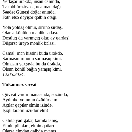
Yerləşər ürəkdə, insan canında,
Təkəbbür zirvəsi, uca mən dağı.
Səadət Günəşi doğar anında,
Fəth etsə dəyişər qəlbin otağı.
Yola yoldaş olmur, sirrinə sirdaş,
Olarsa könüldə mənlik sədası.
Dostluq da yarımçıq olar, ay qardaş!
Düşərsə ürəyə mənlik bəlası.
Camal, mən hissini buda ürəkdə,
Sarmasın ruhunu sarmaşıq kimi.
Olmasın yaxşıyla bu da ürəkdə,
Olsun könül bağın yaraşıq kimi.
12.05.2024.
Tükənməz sərvət
Qüvvət vardır mənasında, sözündə,
Aydınlıq yolunun özüdür elm!
Açılar qapılar elmin izində,
İşıqlı tərəfin üzüdür elm!
Cahilə yad gələr, kamilə tanış,
Elmin pillələri, elmin qatları.
Olarsa elmdən qəlbdə oyanış,