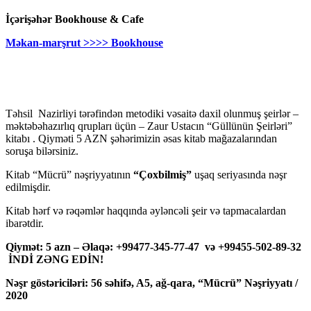
İçərişəhər Bookhouse & Cafe
Məkan-marşrut >>>> Bookhouse
Təhsil Nazirliyi tərəfindən metodiki vəsaitə daxil olunmuş şeirlər –
məktəbəhazırlıq qrupları üçün – Zaur Ustacın “Güllünün Şeirləri”
kitabı . Qiyməti 5 AZN şəhərimizin əsas kitab mağazalarından
soruşa bilərsiniz.
Kitab “Mücrü” nəşriyyatının
“Çoxbilmiş”
uşaq seriyasında nəşr
edilmişdir.
Kitab hərf və rəqəmlər haqqında əyləncəli şeir və tapmacalardan
ibarətdir.
Qiymət: 5 azn – Əlaqə: +99477-345-77-47 və +99455-502-89-32
İNDİ ZƏNG EDİN!
Nəşr göstəriciləri: 56 səhifə, A5, ağ-qara, “Mücrü” Nəşriyyatı /
2020