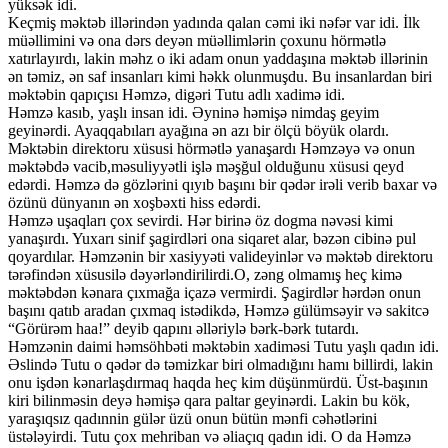
yüksək idi.
Keçmiş məktəb illərindən yadında qalan cəmi iki nəfər var idi. İlk
müəllimini və ona dərs deyən müəllimlərin çoxunu hörmətlə
xatırlayırdı, lakin məhz o iki adam onun yaddaşına məktəb illərinin
ən təmiz, ən saf insanları kimi həkk olunmuşdu. Bu insanlardan biri
məktəbin qapıçısı Həmzə, digəri Tutu adlı xadimə idi.
Həmzə kasıb, yaşlı insan idi. Əyninə həmişə nimdaş geyim
geyinərdi. Ayaqqabıları ayağına ən azı bir ölçü böyük olardı.
Məktəbin direktoru xüsusi hörmətlə yanaşardı Həmzəyə və onun
məktəbdə vacib,məsuliyyətli işlə məşğul olduğunu xüsusi qeyd
edərdi. Həmzə də gözlərini qıyıb başını bir qədər irəli verib baxar və
özünü dünyanın ən xoşbəxti hiss edərdi.
Həmzə uşaqları çox sevirdi. Hər birinə öz dogma nəvəsi kimi
yanaşırdı. Yuxarı sinif şagirdləri ona siqaret alar, bəzən cibinə pul
qoyardılar. Həmzənin bir xasiyyəti valideyinlər və məktəb direktoru
tərəfindən xüsusilə dəyərləndirilirdi.O, zəng olmamış heç kimə
məktəbdən kənara çıxmağa içazə vermirdi. Şagirdlər hərdən onun
başını qatıb aradan çıxmaq istədikdə, Həmzə gülümsəyir və sakitcə
“Görürəm haa!” deyib qapını əlləriylə bərk-bərk tutardı.
Həmzənin daimi həmsöhbəti məktəbin xadiməsi Tutu yaşlı qadın idi.
Əslində Tutu o qədər də təmizkar biri olmadığını hamı billirdi, lakin
onu işdən kənarlaşdırmaq haqda heç kim düşünmürdü. Üst-başının
kiri bilinməsin deyə həmişə qara paltar geyinərdi. Lakin bu kök,
yaraşıqsız qadınnin gülər üzü onun bütün mənfi cəhətlərini
üstələyirdi. Tutu çox mehriban və əliaçıq qadın idi. O da Həmzə