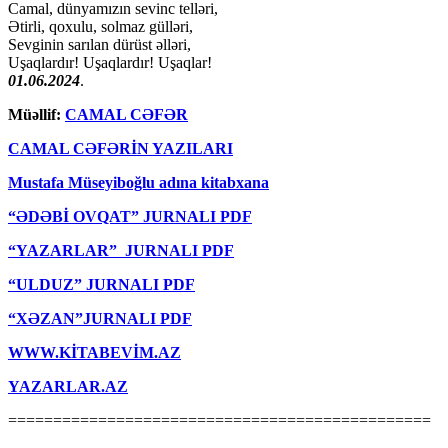
Camal, dünyamızın sevinc telləri,
Ətirli, qoxulu, solmaz gülləri,
Sevginin sarılan dürüst əlləri,
Uşaqlardır! Uşaqlardır! Uşaqlar!
01.06.2024
.
Müəllif:
CAMAL CƏFƏR
CAMAL CƏFƏRİN YAZILARI
Mustafa Müseyiboğlu adına kitabxana
“ƏDƏBİ OVQAT” JURNALI PDF
“YAZARLAR” JURNALI PDF
“ULDUZ” JURNALI PDF
“XƏZAN”JURNALI PDF
WWW.KİTABEVİM.AZ
YAZARLAR.AZ
===============================================