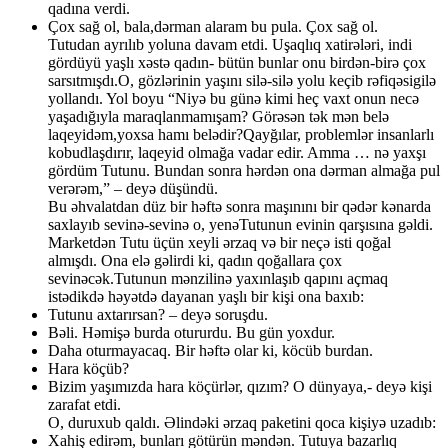
qadına verdi.
Çox sağ ol, bala,dərman alaram bu pula. Çox sağ ol.
Tutudan ayrılıb yoluna davam etdi. Uşaqlıq xatirələri, indi
gördüyü yaşlı xəstə qadın- bütün bunlar onu birdən-birə çox
sarsıtmışdı.O, gözlərinin yaşını silə-silə yolu keçib rəfiqəsigilə
yollandı. Yol boyu “Niyə bu günə kimi heç vaxt onun necə
yaşadığıyla maraqlanmamışam? Görəsən tək mən belə
laqeyidəm,yoxsa hamı belədir?Qayğılar, problemlər insanlarlı
kobudlaşdırır, laqeyid olmağa vadar edir. Amma … nə yaxşı
gördüm Tutunu. Bundan sonra hərdən ona dərman almağa pul
verərəm,” – deyə düşündü.
Bu əhvalatdan düz bir həftə sonra maşınını bir qədər kənarda
saxlayıb sevinə-sevinə o, yenəTutunun evinin qarşısına gəldi.
Marketdən Tutu üçün xeyli ərzaq və bir neçə isti qoğal
almışdı. Ona elə gəlirdi ki, qadın qoğallara çox
sevinəcək.Tutunun mənzilinə yaxınlaşıb qapını açmaq
istədikdə həyətdə dayanan yaşlı bir kişi ona baxıb:
Tutunu axtarırsan? – deyə soruşdu.
Bəli. Həmişə burda otururdu. Bu gün yoxdur.
Daha oturmayacaq. Bir həftə olar ki, köcüb burdan.
Hara köçüb?
Bizim yaşımızda hara köçürlər, qızım? O dünyaya,- deyə kişi
zarafat etdi.
O, duruxub qaldı. Əlindəki ərzaq paketini qoca kişiyə uzadıb:
Xahiş edirəm, bunları götürün məndən. Tutuya bazarlıq