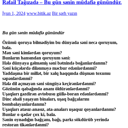
Rəfail Tağızadə – Bu gün sənin müdafiə günündür.
İyun 1, 2024
www.bitik.az
Bir şərh yazın
Bu gün sənin müdafiə günündür
Özümü qoruya bilmədiyim bu dünyada səni necə qoruyum,
bala.
Mən səni kimlərdən qoruyum?
Bunların hansından qoruyum səni:
Hələ dünyaya gəlməmiş səni bətnində boğanlardanmı?
Səni küçələrdə dilənməyə məcbur edənlərdənmi?
Yaddaşına bir millət, bir xalq haqqında düşmən toxumu
səpənlərdənmi?
Hələ dil açmayan səni süngüyə keçirənlərdənmi?
Gözünün qabağında ananı öldürənlərdənmi?
Uşaqları gəzdirən avtobusu güllə-boran edənlərdənmi?
Dinc əhali yaşayan binaları, uşaq bağçalarını
bombalayanlardanmı?
Uşaqları atasız-anasız, ata-anaları uşaqsız qoyanlardanmı?
Bunlar o qədər çox ki, bala.
Sənin oynadığın bağçanı, bağı, parkı sökdürüb yerində
restoran tikənlərdənmi?