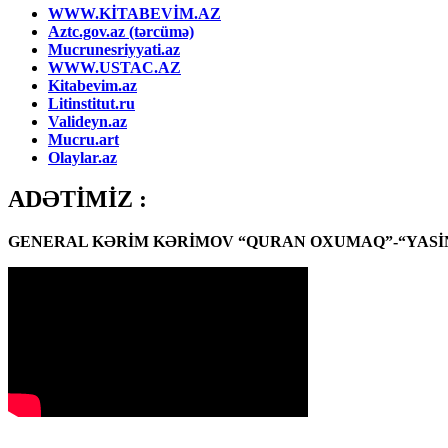
WWW.KİTABEVİM.AZ
Aztc.gov.az (tərcümə)
Mucrunesriyyati.az
WWW.USTAC.AZ
Kitabevim.az
Litinstitut.ru
Valideyn.az
Mucru.art
Olaylar.az
ADƏTİMİZ :
GENERAL KƏRİM KƏRİMOV “QURAN OXUMAQ”-“YASİN