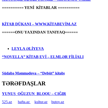
========== YENİ KİTABLAR ==========
KİTAB DÜKANI – WWW.KİTABEVİM.AZ
======ONU YAXINDAN TANIYAQ======
LEYLA ƏLİYEVA
“NOVELLA” KİTAB EVİ – ELMLƏR FİLİALI
Südabə Məmmədova – “Debüt” kitabı
TƏRƏFDAŞLAR
YUNUS OĞUZUN BLOQU – CIĞIR
525.az
hafta.az
kultur.az
butov.az