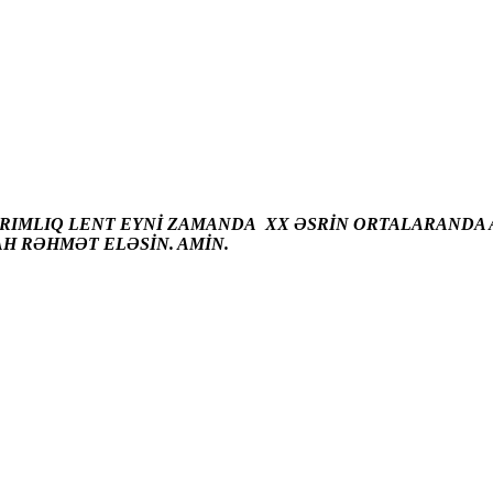
ARIMLIQ LENT EYNİ ZAMANDA XX ƏSRİN ORTALARANDA A
AH RƏHMƏT ELƏSİN. AMİN.