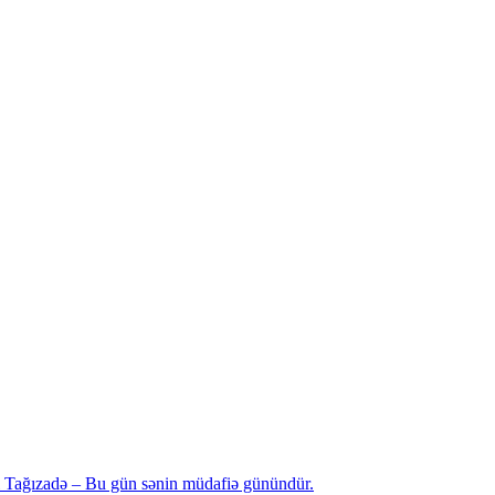
l Tağızadə – Bu gün sənin müdafiə günündür.