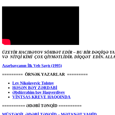
ÜZEYİR HACIBƏYOV SÖHBƏT EDİR – BU BİR DƏQİQƏ Y
VƏ NİTQİ KİMİ ÇOX QİYMƏTLİDİR. DİQQƏT EDİN. ALL
Azərbaycanın İlk Veb Saytı (1995)
========= ÖRNƏK YAZARLAR =========
Lev Nikolayeviç Tolstoy
HƏSƏN BƏY ZƏRDABİ
Əbdürrəhim bəy Haqverdiyev
VİNTSAS KREVE HAQQINDA
========== ƏDƏBİ TƏNQİD ==========
MÜSTƏQİL ƏDƏBİ TƏNQİD – MƏTANƏT VAHİD