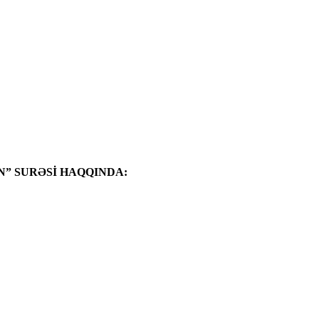
” SURƏSİ HAQQINDA: