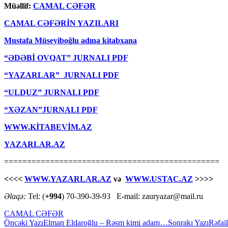
Müəllif:
CAMAL CƏFƏR
CAMAL CƏFƏRİN YAZILARI
Mustafa Müseyiboğlu adına kitabxana
“ƏDƏBİ OVQAT” JURNALI PDF
“YAZARLAR” JURNALI PDF
“ULDUZ” JURNALI PDF
“XƏZAN”JURNALI PDF
WWW.KİTABEVİM.AZ
YAZARLAR.AZ
===============================================
<<<<
WWW.YAZARLAR.AZ
və
WWW.USTAC.AZ
>>>>
Əlaqə:
Tel: (
+994
) 70-390-39-93 E-mail: zauryazar@mail.ru
CAMAL CƏFƏR
Yazılar
Öncəki Yazı
Elman Eldaroğlu – Rəsm kimi adam…
Sonrakı Yazı
Rəfai