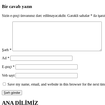
üzrə
Bir cavab yazın
naviqasiya
Sizin e-poçt ünvanınız dərc edilməyəcəkdir.
Gərəkli sahələr
*
ilə işar
Şərh
*
Ad
*
E-poçt
*
Veb sayt
Save my name, email, and website in this browser for the next ti
ANA DİLİMİZ