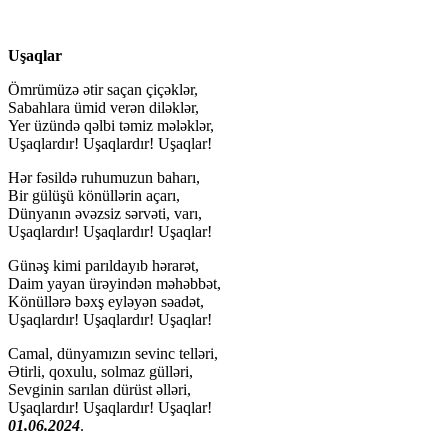
Uşaqlar
Ömrümüzə ətir saçan çiçəklər,
Sabahlara ümid verən diləklər,
Yer üzündə qəlbi təmiz mələklər,
Uşaqlardır! Uşaqlardır! Uşaqlar!
Hər fəsildə ruhumuzun baharı,
Bir gülüşü könüllərin açarı,
Dünyanın əvəzsiz sərvəti, varı,
Uşaqlardır! Uşaqlardır! Uşaqlar!
Günəş kimi parıldayıb hərarət,
Daim yayan ürəyindən məhəbbət,
Könüllərə bəxş eyləyən səadət,
Uşaqlardır! Uşaqlardır! Uşaqlar!
Camal, dünyamızın sevinc telləri,
Ətirli, qoxulu, solmaz gülləri,
Sevginin sarılan dürüst əlləri,
Uşaqlardır! Uşaqlardır! Uşaqlar!
01.06.2024
.