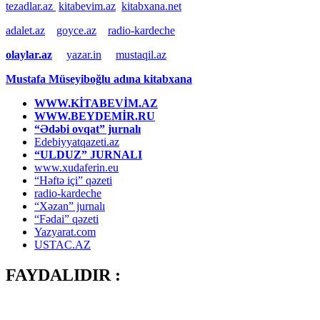
tezadlar.az
kitabevim.az
kitabxana.net
adalet.az
goyce.az
radio-kardeche
olaylar.az
yazar.in
mustaqil.az
Mustafa Müseyiboğlu adına kitabxana
WWW.KİTABEVİM.AZ
WWW.BEYDEMİR.RU
“Ədəbi ovqat” jurnalı
Edebiyyatqazeti.az
“ULDUZ” JURNALI
www.xudaferin.eu
“Həftə içi” qəzeti
radio-kardeche
“Xəzan” jurnalı
“Fədai” qəzeti
Yazyarat.com
USTAC.AZ
FAYDALIDIR :