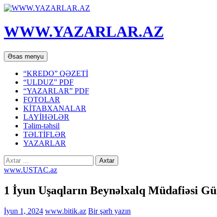
WWW.YAZARLAR.AZ
Axtar
Mühtəviyyata
Əsas menyu
keç
“KREDO” QƏZETİ
“ULDUZ” PDF
“YAZARLAR” PDF
FOTOLAR
KİTABXANALAR
LAYİHƏLƏR
Təlim-təhsil
TƏLTİFLƏR
YAZARLAR
Axtarış:
www.USTAC.az
1 İyun Uşaqların Beynəlxalq Müdafiəsi Gü
İyun 1, 2024
www.bitik.az
Bir şərh yazın