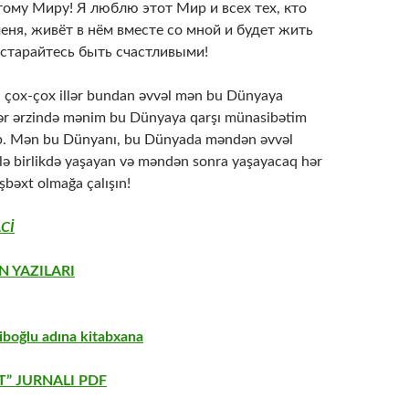
ому Миру! Я люблю этот Мир и всех тех, кто
еня, живёт в нём вместе со мной и будет жить
остарайтесь быть счастливыми!
, çox-çox illər bundan əvvəl mən bu Dünyaya
lər ərzində mənim bu Dünyaya qarşı münasibətim
ib. Mən bu Dünyanı, bu Dünyada məndən əvvəl
ə birlikdə yaşayan və məndən sonra yaşayacaq hər
şbəxt olmağa çalışın!
Cİ
N YAZILARI
boğlu adına kitabxana
” JURNALI PDF