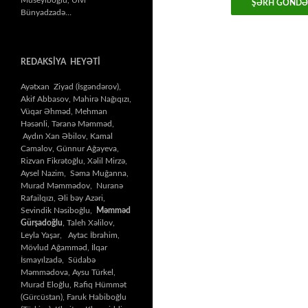
Bünyadzadə…
REDAKSİYA HEYƏTİ
Ayətxan Ziyad (İsgəndərov),
Akif Abbasov, Mahirə Nağıqızı,
Vüqar Əhməd, Mehman
Həsənli, Təranə Məmməd,
Aydın Xan Əbilov, Kamal
Camalov, Günnur Ağayeva,
Rizvan Fikrətoğlu, Xəlil Mirzə,
Aysel Nazim, Səma Muğanna,
Murad Məmmədov, Nuranə
Rafailqızı, Əli bəy Azəri,
Sevindik Nəsiboğlu,
Məmməd
Gürşadoğlu
, Taleh Xəlilov,
Leyla Yaşar, Aytac İbrahim,
Mövlud Ağamməd, İlqar
İsmayılzadə, Südabə
Məmmədova, Aysu Türkel,
Murad Eloğlu, Rafiq Hümmət
(Gürcüstan), Faruk Habiboğlu