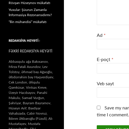
Rövşən Hüseynov mükafatı
Yuxular: Şüurun Zamanla
İnformasiya Rezonansıdırmı?
“İlin mühəndisi” mükafatı
Ad
*
REDAKSİYA HEYƏTİ :
FƏXRİ REDAKSİYA HEYƏTİ
E-poçt
*
Abbasqulu ağa Bakıxanov,
Mirzə Fətəli Axundov, Lev
Tolstoy, Əhməd bəy Ağaoğlu,
Əbdürrəhim bəy Haqverdiyev,
Cek London, Əliqulu
Veb sayt
Qəmküsar, Vintsas Kreve,
Üzeyir Hacıbəyov, Pənahi
Makulu, Səməd Vurğun,
Şəhriyar, Bayram Bayramov,
Save my nam
Hüseyn Arif, Bəxtiyar
Vahabzadə, Cabir Novruz,
time I comment
İldırım Əkbəroğlu (Füzuli), Alı
Mustafayev, Mustafa
Müseyiboğlu, Ülvi