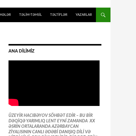
İHƏLƏR
TƏLIM-TƏHSIL
TƏLTİFLƏR
YAZARLAR
ANA DİLİMİZ
ÜZEYİR HACIBƏYOV SÖHBƏT EDİR – BU BİR
DƏQİQƏ YARIMLIQ LENT EYNİ ZAMANDA XX
ƏSRİN ORTALARANDA AZƏRBAYCAN
ZİYALISININ CANLI ƏDƏBİ DANIŞIQ DİLİ VƏ