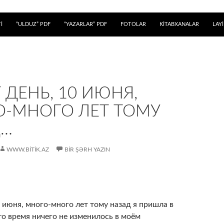
 KEÇ
İ
“ULDUZ” PDF
“YAZARLAR” PDF
FOTOLAR
KİTABXANALAR
LAY
 ДЕНЬ, 10 ИЮНЯ,
-МНОГО ЛЕТ ТОМУ
Д…
WWW.BITIK.AZ
BIR ŞƏRH YAZIN
0 июня, много-много лет тому назад я пришла в
то время ничего не изменилось в моём