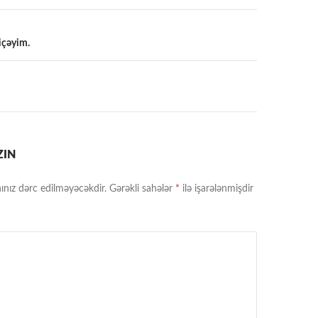
içəyim.
a
ZIN
ınız dərc edilməyəcəkdir.
Gərəkli sahələr
*
ilə işarələnmişdir