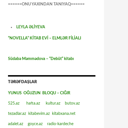
======ONU YAXINDAN TANIYAQ======
LEYLA ƏLİYEVA
“NOVELLA” KİTAB EVİ – ELMLƏR FİLİALI
Südabə Məmmədova – “Debüt” kitabı
TƏRƏFDAŞLAR
YUNUS OĞUZUN BLOQU – CIĞIR
525.az
hafta.az
kultur.az
butov.az
tezadlar.az
kitabevim.az
kitabxana.net
adalet.az
goyce.az
radio-kardeche