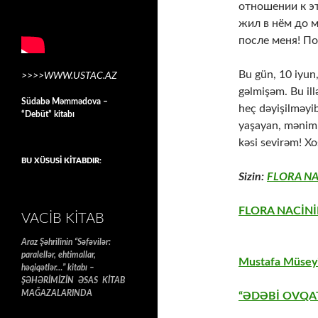
отношении к эт
жил в нём до м
после меня! П
Bu gün, 10 iyun
>>>>WWW.USTAC.AZ
gəlmişəm. Bu il
Südabə Məmmədova –
heç dəyişilməy
“Debüt” kitabı
yaşayan, məniml
kəsi sevirəm! Xo
BU XÜSUSİ KİTABDIR:
Sizin:
FLORA NA
FLORA NACİNİ
VACIB KITAB
Araz Şəhrilinin “Səfəvilər:
paralellər, ehtimallar,
Mustafa Müseyi
həqiqətlər…” kitabı –
ŞƏHƏRİMİZİN ƏSAS KİTAB
MAĞAZALARINDA
“ƏDƏBİ OVQAT