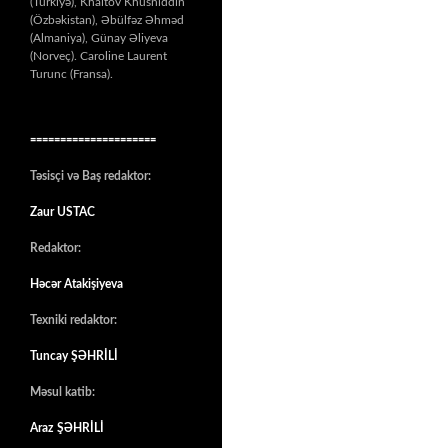
(Türkiyə), Khaitov Khusniddin
(Özbəkistan), Əbülfəz Əhməd
(Almaniya), Günay Əliyeva
(Norveç). Caroline Laurent
Turunc (Fransa).
=====================
Təsisçi və Baş redaktor:
Zaur USTAC
Redaktor:
Həcər Atakişiyeva
Texniki redaktor:
Tuncay ŞƏHRİLİ
Məsul katib:
Araz ŞƏHRİLİ