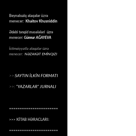
Beynəlxalq əlaqələr üzrə
menecer:
Khaitov Khusniddin
Ədəbi tənqid məsələləri üzrə
menecer:
Günnur AĞAYEVA
İctimaiyyətlə əlaqələr üzrə
menecer:
NƏZAKƏT EMİNQIZI
>>:
SAYTIN İLKİN FORMATI
>>:
“YAZARLAR” JURNALI
=======================
>>> KİTAB HƏRACLARI:
=======================