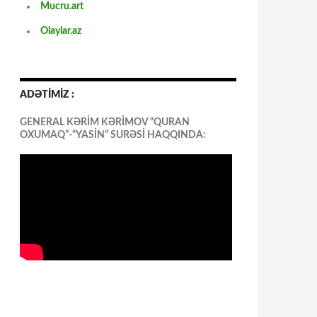
Mucru.art
Olaylar.az
ADƏTİMİZ :
GENERAL KƏRİM KƏRİMOV “QURAN
OXUMAQ”-“YASİN” SURƏSİ HAQQINDA: