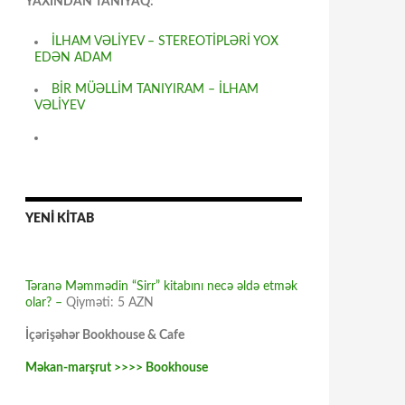
YAXINDAN TANIYAQ:
İLHAM VƏLİYEV – STEREOTİPLƏRİ YOX
EDƏN ADAM
BİR MÜƏLLİM TANIYIRAM – İLHAM
VƏLİYEV
YENİ KİTAB
Təranə Məmmədin “Sirr” kitabını necə əldə etmək
olar? –
Qiyməti: 5 AZN
İçərişəhər Bookhouse & Cafe
Məkan-marşrut >>>> Bookhouse