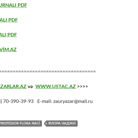
URNALI PDF
ALI PDF
LI PDF
VİM.AZ
===================================
ZARLAR.AZ
və
WWW.USTAC.AZ
>>>>
4
) 70-390-39-93 E-mail: zauryazar@mail.ru
PROFESSOR FLORA NACİ
ФЛОРА НАДЖИ