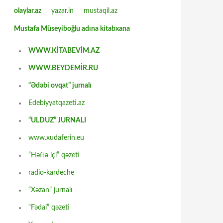
olaylar.az
yazar.in
mustaqil.az
Mustafa Müseyiboğlu adına kitabxana
WWW.KİTABEVİM.AZ
WWW.BEYDEMİR.RU
“Ədəbi ovqat” jurnalı
Edebiyyatqazeti.az
“ULDUZ” JURNALI
www.xudaferin.eu
“Həftə içi” qəzeti
radio-kardeche
“Xəzan” jurnalı
“Fədai” qəzeti