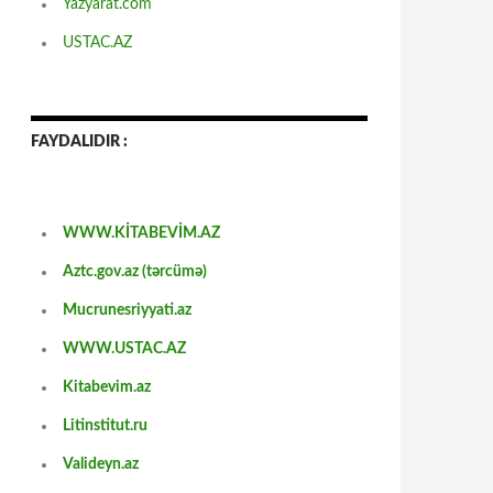
Yazyarat.com
USTAC.AZ
FAYDALIDIR :
WWW.KİTABEVİM.AZ
Aztc.gov.az (tərcümə)
Mucrunesriyyati.az
WWW.USTAC.AZ
Kitabevim.az
Litinstitut.ru
Valideyn.az