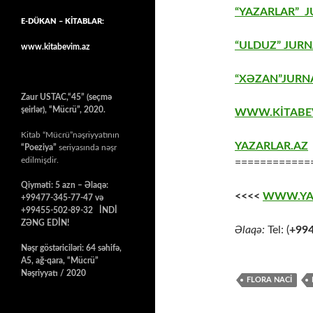
“YAZARLAR” J
E-DÜKAN – KİTABLAR:
“ULDUZ” JURN
www.kitabevim.az
“XƏZAN”JURNA
Zaur USTAC,“45” (seçmə
şeirlər), “Mücrü”, 2020.
WWW.KİTABE
Kitab “Mücrü”nəşriyyatının
YAZARLAR.AZ
“Poeziya”
seriyasında nəşr
edilmişdir.
============
Qiyməti: 5 azn – Əlaqə:
<<<<
WWW.YA
+99477-345-77-47 və
+99455-502-89-32 İNDİ
ZƏNG EDİN!
Əlaqə:
Tel: (
+99
Nəşr göstəriciləri: 64 səhifə,
A5, ağ-qara, “Mücrü”
Nəşriyyatı / 2020
FLORA NACİ