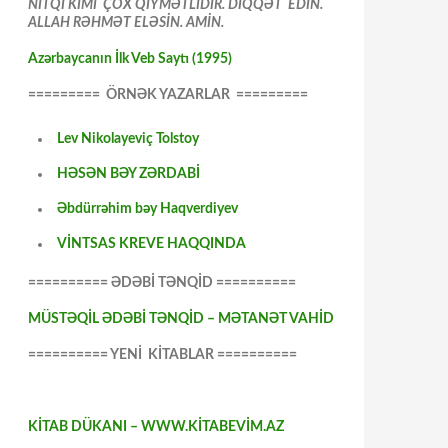
NİTQİ KİMİ ÇOX QİYMƏTLİDİR. DİQQƏT EDİN.
ALLAH RƏHMƏT ELƏSİN. AMİN.
Azərbaycanın İlk Veb Saytı (1995)
========= ÖRNƏK YAZARLAR =========
Lev Nikolayeviç Tolstoy
HƏSƏN BƏY ZƏRDABİ
Əbdürrəhim bəy Haqverdiyev
VİNTSAS KREVE HAQQINDA
========== ƏDƏBİ TƏNQİD ==========
MÜSTƏQİL ƏDƏBİ TƏNQİD – MƏTANƏT VAHİD
========== YENİ KİTABLAR ==========
KİTAB DÜKANI – WWW.KİTABEVİM.AZ