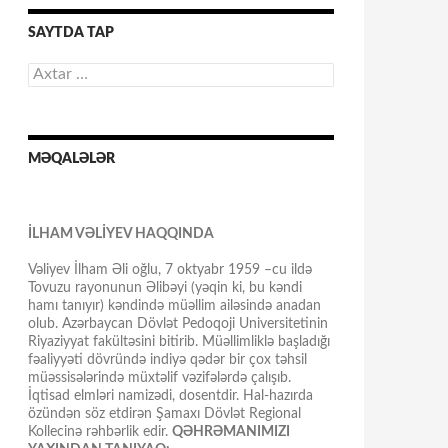
SAYTDA TAP
Axtarış:
MƏQALƏLƏR
İLHAM VƏLİYEV HAQQINDA
Vəliyev İlham Əli oğlu, 7 oktyabr 1959 –cu ildə
Tovuzu rayonunun Əlibəyi (yəqin ki, bu kəndi
hamı tanıyır) kəndində müəllim ailəsində anadan
olub. Azərbaycan Dövlət Pedoqoji Universitetinin
Riyaziyyat fakültəsini bitirib. Müəllimliklə başladığı
fəaliyyəti dövründə indiyə qədər bir çox təhsil
müəssisələrində müxtəlif vəzifələrdə çalışıb.
İqtisad elmləri namizədi, dosentdir. Hal-hazırda
özündən söz etdirən Şamaxı Dövlət Regional
Kollecinə rəhbərlik edir.
QƏHRƏMANIMIZI