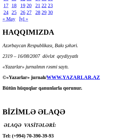
17
18
19
20
21
22
23
24
25
26
27
28
29
30
« May
İyl »
HAQQIMIZDA
Azərbaycan Respublikası, Bakı şəhəri.
2319 – 16/08/2007 dövlət qeydiyyatlı
«Yazarlar» jurnalının rəsmi saytı.
©«Yazarlar» jurnalı/
WWW.YAZARLAR.AZ
Bütün hüquqlar qanunlarla qorunur.
BİZİMLƏ ƏLAQƏ
ƏLAQƏ VASİTƏLƏRİ:
Tel: (+994) 70-390-39-93