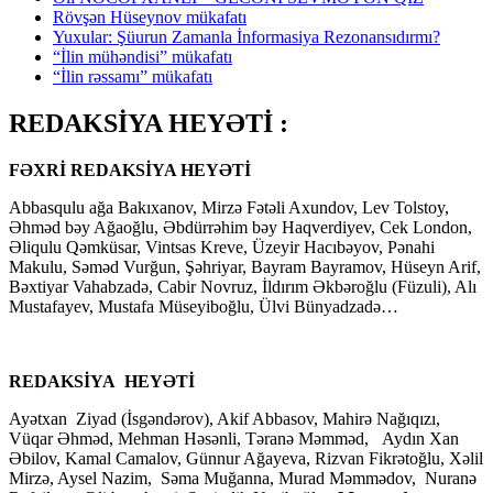
Rövşən Hüseynov mükafatı
Yuxular: Şüurun Zamanla İnformasiya Rezonansıdırmı?
“İlin mühəndisi” mükafatı
“İlin rəssamı” mükafatı
REDAKSİYA HEYƏTİ :
FƏXRİ REDAKSİYA HEYƏTİ
Abbasqulu ağa Bakıxanov, Mirzə Fətəli Axundov, Lev Tolstoy,
Əhməd bəy Ağaoğlu, Əbdürrəhim bəy Haqverdiyev, Cek London,
Əliqulu Qəmküsar, Vintsas Kreve, Üzeyir Hacıbəyov, Pənahi
Makulu, Səməd Vurğun, Şəhriyar, Bayram Bayramov, Hüseyn Arif,
Bəxtiyar Vahabzadə, Cabir Novruz, İldırım Əkbəroğlu (Füzuli), Alı
Mustafayev, Mustafa Müseyiboğlu, Ülvi Bünyadzadə…
REDAKSİYA HEYƏTİ
Ayətxan Ziyad (İsgəndərov), Akif Abbasov, Mahirə Nağıqızı,
Vüqar Əhməd, Mehman Həsənli, Təranə Məmməd, Aydın Xan
Əbilov, Kamal Camalov, Günnur Ağayeva, Rizvan Fikrətoğlu, Xəlil
Mirzə, Aysel Nazim, Səma Muğanna, Murad Məmmədov, Nuranə