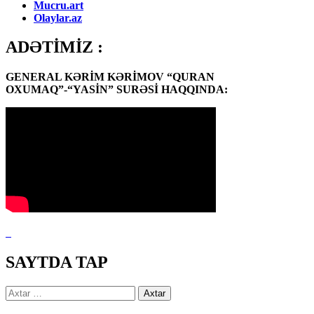
Mucru.art
Olaylar.az
ADƏTİMİZ :
GENERAL KƏRİM KƏRİMOV “QURAN
OXUMAQ”-“YASİN” SURƏSİ HAQQINDA:
SAYTDA TAP
Axtarış: