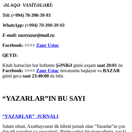
ƏLAQƏ VASİTƏLƏRİ:
Tel: (+994) 70-390-39-93
WhatsApp: (+994) 70-390-39-93
E-mail: zauryazar@mail.ru
Facebook: >>>>
Zaur Ustac
QEYD:
Kitab hərracları hər həftənin
ŞƏNBƏ
günü axşam
saat 20:01
da
Facebook: >>>>
Zaur Ustac
ünvanında başlayar və
BAZAR
günü gecə
saat 23:40:00
da bitir.
“YAZARLAR”IN BU SAYI
“YAZARLAR” JURNALI
Salam olsun, Azərbaycanın ilk hibrid jurnalı olan “Yazarlar”ın çox
dəyərli yazarları və oxucuları! Bizim yalnız bir məqsədimiz var ki,