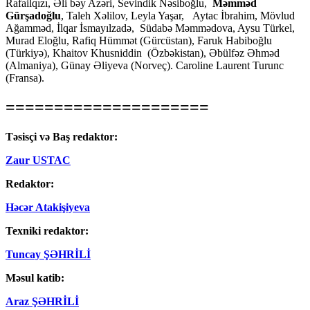
Rafailqızı, Əli bəy Azəri, Sevindik Nəsiboğlu,
Məmməd
Gürşadoğlu
, Taleh Xəlilov, Leyla Yaşar, Aytac İbrahim, Mövlud
Ağamməd, İlqar İsmayılzadə, Südabə Məmmədova, Aysu Türkel,
Murad Eloğlu, Rafiq Hümmət (Gürcüstan), Faruk Habiboğlu
(Türkiyə), Khaitov Khusniddin (Özbəkistan), Əbülfəz Əhməd
(Almaniya), Günay Əliyeva (Norveç). Caroline Laurent Turunc
(Fransa).
=====================
Təsisçi və Baş redaktor:
Zaur USTAC
Redaktor:
Həcər Atakişiyeva
Texniki redaktor:
Tuncay ŞƏHRİLİ
Məsul katib:
Araz ŞƏHRİLİ