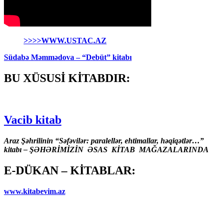
>>>>WWW.USTAC.AZ
Südabə Məmmədova – “Debüt” kitabı
BU XÜSUSİ KİTABDIR:
Vacib kitab
Araz Şəhrilinin “Səfəvilər: paralellər, ehtimallar, həqiqətlər…”
kitabı – ŞƏHƏRİMİZİN ƏSAS KİTAB MAĞAZALARINDA
E-DÜKAN – KİTABLAR:
www.kitabevim.az