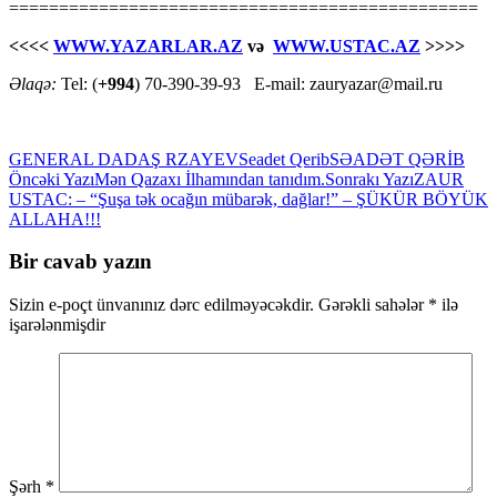
===============================================
<<<<
WWW.YAZARLAR.AZ
və
WWW.USTAC.AZ
>>>>
Əlaqə:
Tel: (
+994
) 70-390-39-93 E-mail: zauryazar@mail.ru
GENERAL DADAŞ RZAYEV
Seadet Qerib
SƏADƏT QƏRİB
Yazılar
Öncəki Yazı
Mən Qazaxı İlhamından tanıdım.
Sonrakı Yazı
ZAUR
USTAC: – “Şuşa tək ocağın mübarək, dağlar!” – ŞÜKÜR BÖYÜK
üzrə
ALLAHA!!!
naviqasiya
Bir cavab yazın
Sizin e-poçt ünvanınız dərc edilməyəcəkdir.
Gərəkli sahələr
*
ilə
işarələnmişdir
Şərh
*