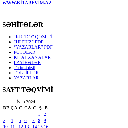
WWW.KİTABEVİM.AZ
SƏHİFƏLƏR
“KREDO” QƏZETİ
“ULDUZ” PDF
“YAZARLAR” PDF
FOTOLAR
KİTABXANALAR
LAYİHƏLƏR
Təlim-təhsil
TƏLTİFLƏR
YAZARLAR
SAYT TƏQVİMİ
İyun 2024
BE
ÇA
Ç
CA
C
Ş
B
1
2
3
4
5
6
7
8
9
10
11
12
13
14
15
16