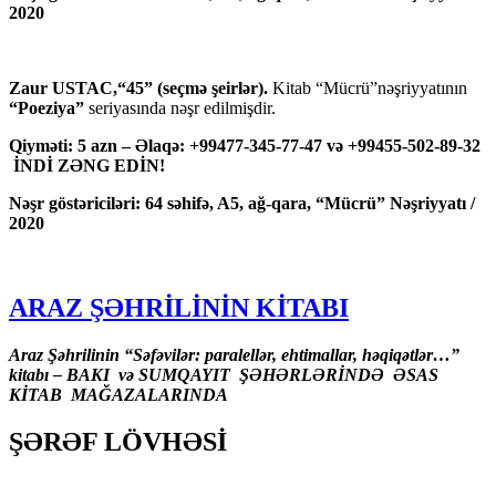
2020
Zaur USTAC,“45” (seçmə şeirlər).
Kitab “Mücrü”nəşriyyatının
“Poeziya”
seriyasında nəşr edilmişdir.
Qiyməti: 5 azn – Əlaqə: +99477-345-77-47 və +99455-502-89-32
İNDİ ZƏNG EDİN!
Nəşr göstəriciləri: 64 səhifə, A5, ağ-qara, “Mücrü” Nəşriyyatı /
2020
ARAZ ŞƏHRİLİNİN KİTABI
Araz Şəhrilinin “Səfəvilər: paralellər, ehtimallar, həqiqətlər…”
kitabı – BAKI və SUMQAYIT ŞƏHƏRLƏRİNDƏ ƏSAS
KİTAB MAĞAZALARINDA
ŞƏRƏF LÖVHƏSİ