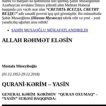
mahnı və marşları ilə qəlbimizdə taxt qurmuş Şahin Musaoğlunun
Azərbaycan sevdalısı Dünya şöhrətli alim Mehmet Haberal
haqqında çox vacib əsər olan
“СВЕТИТЬ ВСЕГДА, СВЕТИТ
ВЕЗДЕ!”
adlı sənədli povesti işıq qzü görmüşdür. Bu münasibətlə
Şahin Musaoğlunu
(
Шахин Мусаоглу
)
təbrik edir və yeni – yeni
yaradıcılıq uğurları arzu edirik!
ŞAHİN MUSAOĞLU MÜKAFATLANDIRILDI
ALLAH RƏHMƏT ELƏSİN
Mustafa Müseyiboğlu
(01.12.1952-29.12.2018)
QURANİ-KƏRİM – YASİN
GENERAL KƏRİM KƏRİMOV “QURAN OXUMAQ” –
“YASİN” SURƏSİ HAQQINDA: