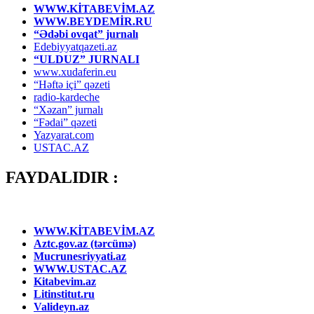
WWW.KİTABEVİM.AZ
WWW.BEYDEMİR.RU
“Ədəbi ovqat” jurnalı
Edebiyyatqazeti.az
“ULDUZ” JURNALI
www.xudaferin.eu
“Həftə içi” qəzeti
radio-kardeche
“Xəzan” jurnalı
“Fədai” qəzeti
Yazyarat.com
USTAC.AZ
FAYDALIDIR :
WWW.KİTABEVİM.AZ
Aztc.gov.az (tərcümə)
Mucrunesriyyati.az
WWW.USTAC.AZ
Kitabevim.az
Litinstitut.ru
Valideyn.az