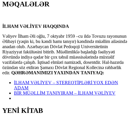
MƏQALƏLƏR
İLHAM VƏLİYEV HAQQINDA
Vəliyev İlham Əli oğlu, 7 oktyabr 1959 –cu ildə Tovuzu rayonunun
Əlibəyi (yəqin ki, bu kəndi hamı tanıyır) kəndində müəllim ailəsində
anadan olub. Azərbaycan Dövlət Pedoqoji Universitetinin
Riyaziyyat fakültəsini bitirib. Müəllimliklə başladığı fəaliyyəti
dövründə indiyə qədər bir çox təhsil müəssisələrində müxtəlif
vəzifələrdə çalışıb. İqtisad elmləri namizədi, dosentdir. Hal-hazırda
özündən söz etdirən Şamaxı Dövlət Regional Kollecinə rəhbərlik
edir.
QƏHRƏMANIMIZI YAXINDAN TANIYAQ:
İLHAM VƏLİYEV – STEREOTİPLƏRİ YOX EDƏN
ADAM
BİR MÜƏLLİM TANIYIRAM – İLHAM VƏLİYEV
YENİ KİTAB