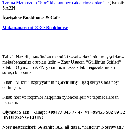
Təranə Məmmədin “Sirr” kitabını necə əldə etmək olar? –
Qiyməti:
5 AZN
İçərişəhər Bookhouse & Cafe
Məkan-marşrut >>>> Bookhouse
Təhsil Nazirliyi tərəfindən metodiki vəsaitə daxil olunmuş şeirlər –
məktəbəhazırlıq qrupları üçün – Zaur Ustacın “Güllünün Şeirləri”
kitabı . Qiyməti 5 AZN şəhərimizin əsas kitab mağazalarından
soruşa bilərsiniz.
Kitab “Mücrü” nəşriyyatının
“Çoxbilmiş”
uşaq seriyasında nəşr
edilmişdir.
Kitab hərf və rəqəmlər haqqında əyləncəli şeir və tapmacalardan
ibarətdir.
Qiymət: 5 azn – Əlaqə: +99477-345-77-47 və +99455-502-89-32
İNDİ ZƏNG EDİN!
Nəşr göstəriciləri: 56 səhifə, A5, ağ-qara, “Mücrü” Nəşriyyatı /