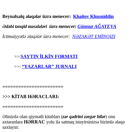
Beynəlxalq əlaqələr üzrə menecer:
Khaitov Khusniddin
Ədəbi tənqid məsələləri üzrə menecer:
Günnur AĞAYEVA
İctimaiyyətlə əlaqələr üzrə menecer:
NƏZAKƏT EMİNQIZI
>>:
SAYTIN İLKİN FORMATI
>>:
“YAZARLAR” JURNALI
=======================
>>> KİTAB HƏRACLARI:
=======================
Əlinizdə olan qiymətli kitabları (
zər qədrini zərgər bilər
) onu
axtaranlara
HƏRRAC
yolu ilə satmaq istəyirsinizsə bizimlə əlaqə
saxlayın: