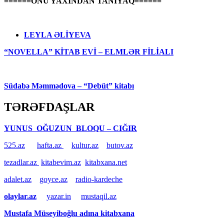
======ONU YAXINDAN TANIYAQ======
LEYLA ƏLİYEVA
“NOVELLA” KİTAB EVİ – ELMLƏR FİLİALI
Südabə Məmmədova – “Debüt” kitabı
TƏRƏFDAŞLAR
YUNUS OĞUZUN BLOQU – CIĞIR
525.az
hafta.az
kultur.az
butov.az
tezadlar.az
kitabevim.az
kitabxana.net
adalet.az
goyce.az
radio-kardeche
olaylar.az
yazar.in
mustaqil.az
Mustafa Müseyiboğlu adına kitabxana