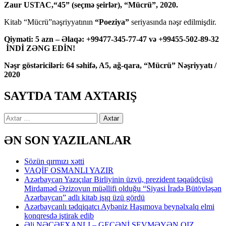
Zaur USTAC,“45” (seçmə şeirlər), “Mücrü”, 2020.
Kitab “Mücrü”nəşriyyatının
“Poeziya”
seriyasında nəşr edilmişdir.
Qiyməti: 5 azn – Əlaqə: +99477-345-77-47 və +99455-502-89-32
İNDİ ZƏNG EDİN!
Nəşr göstəriciləri: 64 səhifə, A5, ağ-qara, “Mücrü” Nəşriyyatı /
2020
SAYTDA TAM AXTARIŞ
Axtarış:
ƏN SON YAZILANLAR
Sözün qırmızı xətti
VAQİF OSMANLI YAZIR
Azərbaycan Yazıçılar Birliyinin üzvü, prezident təqaüdçüsü
Mirdaməd Əzizovun müəllifi olduğu “Siyasi İradə Bütövləşən
Azərbaycan” adlı kitab işıq üzü gördü
Azərbaycanlı tədqiqatçı Aybəniz Haşımova beynəlxalq elmi
konqresdə iştirak edib
Əli NƏCƏFXANLI – GECƏNİ SEVMƏYƏN QIZ