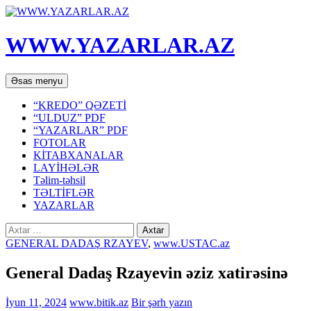
WWW.YAZARLAR.AZ
Axtar
Mühtəviyyata
Əsas menyu
keç
“KREDO” QƏZETİ
“ULDUZ” PDF
“YAZARLAR” PDF
FOTOLAR
KİTABXANALAR
LAYİHƏLƏR
Təlim-təhsil
TƏLTİFLƏR
YAZARLAR
Axtarış:
GENERAL DADAŞ RZAYEV
,
www.USTAC.az
General Dadaş Rzayevin əziz xatirəsinə
İyun 11, 2024
www.bitik.az
Bir şərh yazın