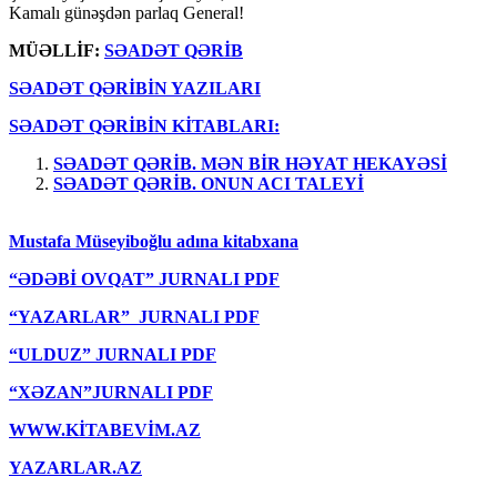
Kamalı günəşdən parlaq General!
MÜƏLLİF:
SƏADƏT QƏRİB
SƏADƏT QƏRİBİN YAZILARI
SƏADƏT QƏRİBİN KİTABLARI:
SƏADƏT QƏRİB. MƏN BİR HƏYAT HEKAYƏSİ
SƏADƏT QƏRİB. ONUN ACI TALEYİ
Mustafa Müseyiboğlu adına kitabxana
“ƏDƏBİ OVQAT” JURNALI PDF
“YAZARLAR” JURNALI PDF
“ULDUZ” JURNALI PDF
“XƏZAN”JURNALI PDF
WWW.KİTABEVİM.AZ
YAZARLAR.AZ