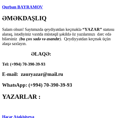
Qurban BAYRAMOV
ƏMƏKDAŞLIQ
Salam olsun! Saytımızda qeydiyatdan keçməklə
“YAZAR”
statusu
alaraq, istədiyiniz vaxtda müstəqil şəkildə öz yazılarınızı dərc edə
bilərsiniz
(
bu çox sadə və asandır
).
Qeydiyyatdan keçmək üçün
əlaqə saxlayın.
ƏLAQƏ:
Tel: (+994) 70-390-39-93
E-mail: zauryazar@mail.ru
WhatsApp: (
+994
) 70-390-39-93
YAZARLAR :
Həcər Atakişiyeva