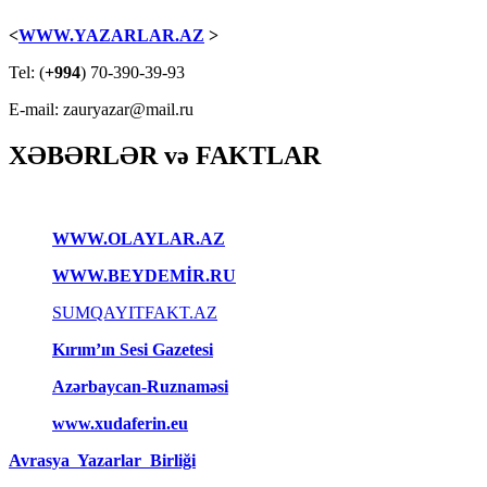
<
WWW.YAZARLAR.AZ
>
Tel: (
+994
) 70-390-39-93
E-mail: zauryazar@mail.ru
XƏBƏRLƏR və FAKTLAR
WWW.OLAYLAR.AZ
WWW.BEYDEMİR.RU
SUMQAYITFAKT.AZ
Kırım’ın Sesi Gazetesi
Azərbaycan-Ruznaməsi
www.xudaferin.eu
Avrasya Yazarlar Birliği