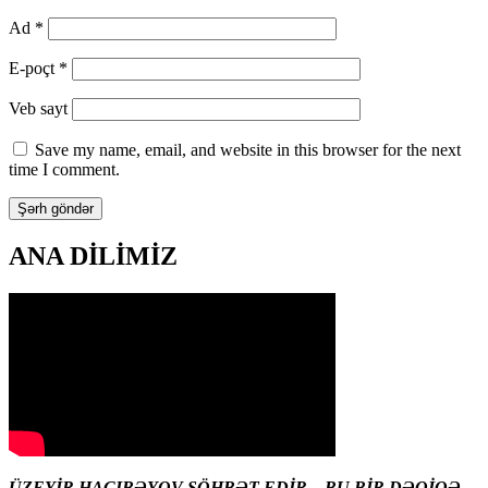
Ad
*
E-poçt
*
Veb sayt
Save my name, email, and website in this browser for the next
time I comment.
ANA DİLİMİZ
ÜZEYİR HACIBƏYOV SÖHBƏT EDİR – BU BİR DƏQİQƏ