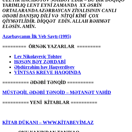
YARIMLIQ LENT EYNİ ZAMANDA XX ƏSRİN
ORTALARANDA AZƏRBAYCAN ZİYALISININ CANLI
ƏDƏBİ DANIŞIQ DİLİ VƏ NİTQİ KİMİ ÇOX
QİYMƏTLİDİR. DİQQƏT EDİN. ALLAH RƏHMƏT
ELƏSİN. AMİN.
Azərbaycanın İlk Veb Saytı (1995)
========= ÖRNƏK YAZARLAR =========
Lev Nikolayeviç Tolstoy
HƏSƏN BƏY ZƏRDABİ
Əbdürrəhim bəy Haqverdiyev
VİNTSAS KREVE HAQQINDA
========== ƏDƏBİ TƏNQİD ==========
MÜSTƏQİL ƏDƏBİ TƏNQİD – MƏTANƏT VAHİD
========== YENİ KİTABLAR ==========
KİTAB DÜKANI – WWW.KİTABEVİM.AZ