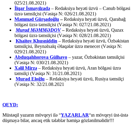
025/21.08.2021)
İlqar İsmayılzadə
–
Redaksiya heyəti üzvü – Cənub bölgəsi
üzrə təmsilçisi (Vəsiqə N: 026/21.08.2021)
Məmməd Gürşadoğlu
–
Redaksiya heyəti üzvü, Qarabağ
bölgəsi üzrə təmsilçisi (Vəsiqə N: 027/21.08.2021)
Murad MƏMMƏDOV
–
Redaksiya heyəti üzvü, Qazax
bölgəsi üzrə təmsilçisi (Vəsiqə N: 028/21.08.2021)
Khaitov Khusniddin
– Redaksiya heyəti üzvü, Özbəkistan
təmsilçisi, Beynəlxalq Əlaqələr üzrə menecer (Vəsiqə N:
029/21.08.2021)
Abduqahhorova Gülhayo
– yazar, Özbəkistan təmsilçisi
(Vəsiqə N: 030/21.08.2021)
Xəlil Mirzə
– Redaksiya heyəti üzvü, Aran bölgəsi üzrə
təmsilçi (Vəsiqə N: 31/21.08.2021)
Murad Eloğlu
– Redaksiya heyəti üzvü, Rusiya təmsilçi
(Vəsiqə N: 32/21.08.2021
QEYD:
Müstəqil yazarın mövqeyi ilə “
YAZARLAR
“ın mövqeyi üst-üstə
düşməyə bilər, ancaq etik tələblər həmişə gözlənilməlidir!!!