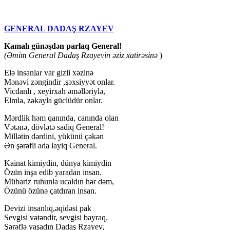
GENERAL DADAŞ RZAYEV
Kamalı günəşdən parlaq General!
(Əmim General Dadaş Rzayevin əziz xatirəsinə
)
Elə insanlar var gizli xəzinə
Mənəvi zəngindir ,şəxsiyyət onlar.
Vicdanlı , xeyirxah əməlləriylə,
Elmlə, zəkayla güclüdür onlar.
Mərdlik həm qanında, canında olan
Vətənə, dövlətə sadiq General!
Millətin dərdini, yükünü çəkən
Ən şərəfli ada layiq General.
Kainat kimiydin, dünya kimiydin
Özün inşa edib yaradan insan.
Mübariz ruhunla ucaldın hər dəm,
Özünü özünə çatdıran insan.
Devizi insanlıq,əqidəsi pak
Sevgisi vətəndir, sevgisi bayraq.
Şərəflə yaşadın Dadaş Rzayev,