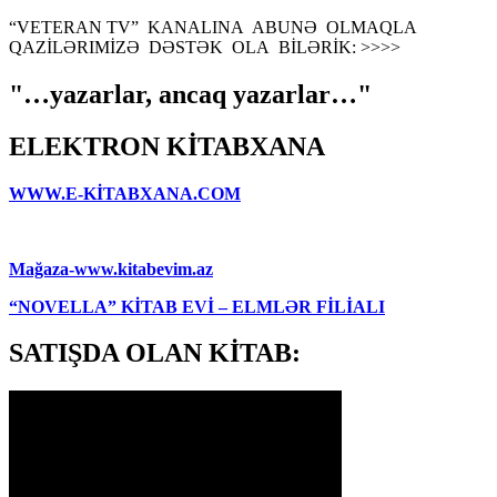
“VETERAN TV” KANALINA ABUNƏ OLMAQLA
QAZİLƏRIMİZƏ DƏSTƏK OLA BİLƏRİK: >>>>
"…yazarlar, ancaq yazarlar…"
ELEKTRON KİTABXANA
WWW.E-KİTABXANA.COM
Mağaza-www.kitabevim.az
“NOVELLA” KİTAB EVİ – ELMLƏR FİLİALI
SATIŞDA OLAN KİTAB: