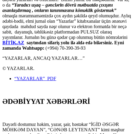
o da
“
Yaradıcı uşaq – gәnclәrin dövrü mәtbuatda çıxışını
asanlaşdırmaq , onların tanınmasına kömәklik göstәrmәk”
olmaqla məramnaməmizdə çox aydın şəkildə qeyd olumuşdur. Aylıq
ədəbi-bədii, elmi jurnal olan “Yazarlar” kitabxanalar üçün ənənəvi
qaydada məhdud sayda nəşr olunur və elektron formatda bir neçə
sabit, dayanıqlı, təhlükəsiz platformadan PULSUZ olaraq
yayımlanır. Jurnalın bu günə qədər çap olunmuş bütün nömrələrini
BİTİK.AZ
saytından sifariş yolu ilə əldə edə bilərsiniz. Eyni
zamanda Wahtsapp:
(+994) 70-390-39-93
“YAZARLAR, ANCAQ YAZARLAR…”
© YAZARLAR.
“YAZARLAR” PDF
ƏDƏBİYYAT XƏBƏRLƏRİ
Dəyərli dostumuz həkim, yazar, şair, bəstəkar “İGİD ƏSGƏR
MÖHKƏM DAYAN”, “CƏNƏB LEYTENANT” kimi məşhur