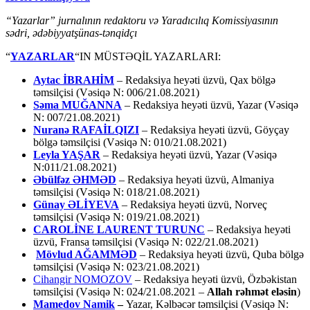
“Yazarlar” jurnalının redaktoru və Yaradıcılıq Komissiyasının
sədri, ədəbiyyatşünas-tənqidçı
“
YAZARLAR
“IN MÜSTƏQİL YAZARLARI:
Aytac İBRAHİM
– Redaksiya heyəti üzvü, Qax bölgə
təmsilçisi (Vəsiqə N: 006/21.08.2021)
Səma MUĞANNA
– Redaksiya heyəti üzvü, Yazar (Vəsiqə
N: 007/21.08.2021)
Nuranə RAFAİLQIZI
– Redaksiya heyəti üzvü, Göyçay
bölgə təmsilçisi (Vəsiqə N: 010/21.08.2021)
Leyla YAŞAR
– Redaksiya heyəti üzvü, Yazar (Vəsiqə
N:011/21.08.2021)
Əbülfəz ƏHMƏD
– Redaksiya heyəti üzvü, Almaniya
təmsilçisi (Vəsiqə N: 018/21.08.2021)
Günay ƏLİYEVA
– Redaksiya heyəti üzvü, Norveç
təmsilçisi (Vəsiqə N: 019/21.08.2021)
CAROLİNE LAURENT TURUNC
– Redaksiya heyəti
üzvü, Fransa təmsilçisi (Vəsiqə N: 022/21.08.2021)
Mövlud AĞAMMƏD
– Redaksiya heyəti üzvü, Quba bölgə
təmsilçisi (Vəsiqə N: 023/21.08.2021)
Cihangir NOMOZOV
– Redaksiya heyəti üzvü, Özbəkistan
təmsilçisi (Vəsiqə N: 024/21.08.2021 –
Allah rəhmət eləsin
)
Mamedov Namik
–
Yazar, Kəlbəcər təmsilçisi (Vəsiqə N: