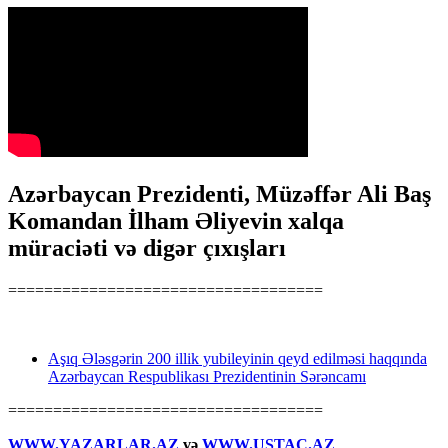
Azərbaycan Prezidenti, Müzəffər Ali Baş
Komandan İlham Əliyevin xalqa
müraciəti və digər çıxışları
===================================
Aşıq Ələsgərin 200 illik yubileyinin qeyd edilməsi haqqında
Azərbaycan Respublikası Prezidentinin Sərəncamı
===================================
WWW.YAZARLAR.AZ
və
WWW.USTAC.AZ