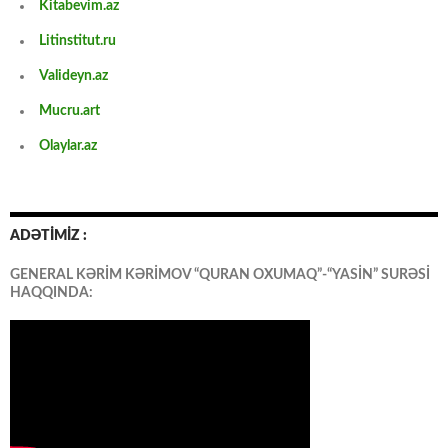
Kitabevim.az
Litinstitut.ru
Valideyn.az
Mucru.art
Olaylar.az
ADƏTİMİZ :
GENERAL KƏRİM KƏRİMOV “QURAN OXUMAQ”-“YASİN” SURƏSİ
HAQQINDA: