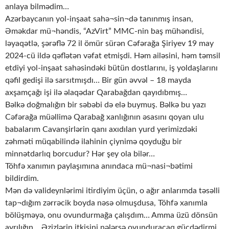
anlaya bilmədim…
Azərbaycanın yol-inşaat sahə¬sin¬də tanınmış insan,
Əməkdar mü¬həndis, “AzVirt” MMC-nin baş mühəndisi,
ləyaqətlə, şərəflə 72 il ömür sürən Cəfərağa Şiriyev 19 may
2024-cü ildə qəflətən vəfat etmişdi. Həm ailəsini, həm təmsil
etdiyi yol-inşaat sahəsindəki bütün dostlarını, iş yoldaşlarını
qəfil gedişi ilə sarsıtmışdı… Bir gün əvvəl – 18 mayda
axşamçağı işi ilə əlaqədar Qarabağdan qayıdıbmış…
Bəlkə doğmalığın bir səbəbi də elə buymuş. Bəlkə bu yazı
Cəfərağa müəllimə Qarabağ xanlığının əsasını qoyan ulu
babalarım Cavanşirlərin qanı axıdılan yurd yerimizdəki
zəhməti müqabilində ilahinin çiynimə qoyduğu bir
minnətdarlıq borcudur? Hər şey ola bilər…
Töhfə xanımın paylaşımına anındaca mü¬nasi¬bətimi
bildirdim.
Mən də valideynlərimi itirdiyim üçün, o ağır anlarımda təsəlli
tap¬dığım zərrəcik boyda nəsə olmuşdusa, Töhfə xanımla
bölüşməyə, onu ovundurmağa çalışdım… Amma üzü dönsün
ayrılığın… Əzizlərin itkisini nələrsə ovunduracaq gücdədirmi