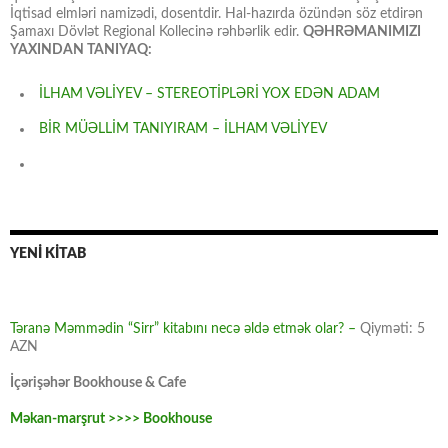
İqtisad elmləri namizədi, dosentdir. Hal-hazırda özündən söz etdirən
Şamaxı Dövlət Regional Kollecinə rəhbərlik edir.
QƏHRƏMANIMIZI
YAXINDAN TANIYAQ:
İLHAM VƏLİYEV – STEREOTİPLƏRİ YOX EDƏN ADAM
BİR MÜƏLLİM TANIYIRAM – İLHAM VƏLİYEV
YENİ KİTAB
Təranə Məmmədin “Sirr” kitabını necə əldə etmək olar? –
Qiyməti: 5
AZN
İçərişəhər Bookhouse & Cafe
Məkan-marşrut >>>> Bookhouse