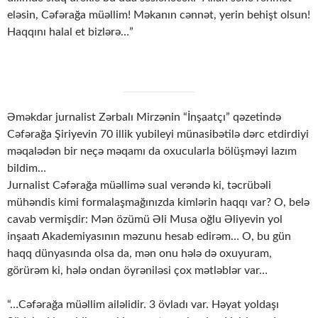
eləsin, Cəfərağa müəllim! Məkanın cənnət, yerin behişt olsun!
Haqqını halal et bizlərə…”
Əməkdar jurnalist Zərbalı Mirzənin “İnşaatçı” qəzetində
Cəfərağa Şiriyevin 70 illik yubileyi münasibətilə dərc etdirdiyi
məqalədən bir neçə məqamı da oxucularla bölüşməyi lazım
bildim…
Jurnalist Cəfərağa müəllimə sual verəndə ki, təcrübəli
mühəndis kimi formalaşmağınızda kimlərin haqqı var? O, belə
cavab vermişdir: Mən özümü Əli Musa oğlu Əliyevin yol
inşaatı Akademiyasının məzunu hesab edirəm… O, bu gün
haqq dünyasında olsa da, mən onu hələ də oxuyuram,
görürəm ki, hələ ondan öyrəniləsi çox mətləblər var…
“…Cəfərağa müəllim ailəlidir. 3 övladı var. Həyat yoldaşı