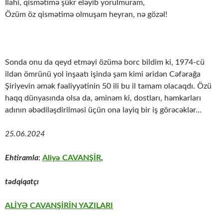
İlahi, qismətimə şükr eləyib yorulmuram,
Özüm öz qismətimə olmuşam heyran, nə gözəl!
Sonda onu da qeyd etməyi özümə borc bildim ki, 1974-cü
ildən ömrünü yol inşaatı işində şam kimi əridən Cəfərağa
Şiriyevin əmək fəaliyyətinin 50 ili bu il tamam olacaqdı. Özü
haqq dünyasında olsa da, əminəm ki, dostları, həmkarları
adının əbədiləşdirilməsi üçün ona layiq bir iş görəcəklər…
25.06.2024
Ehtiramla
:
Aliyə CAVANŞİR
,
tədqiqatçı
ALİYƏ CAVANŞİRİN YAZILARI