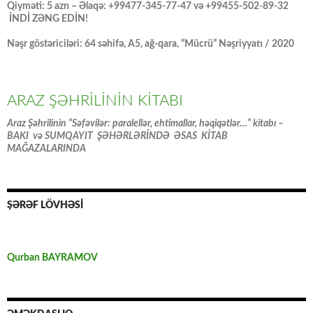
Qiyməti: 5 azn – Əlaqə: +99477-345-77-47 və +99455-502-89-32
İNDİ ZƏNG EDİN!
Nəşr göstəriciləri: 64 səhifə, A5, ağ-qara, “Mücrü” Nəşriyyatı / 2020
ARAZ ŞƏHRİLİNİN KİTABI
Araz Şəhrilinin “Səfəvilər: paralellər, ehtimallar, həqiqətlər…” kitabı –
BAKI və SUMQAYIT ŞƏHƏRLƏRİNDƏ ƏSAS KİTAB
MAĞAZALARINDA
ŞƏRƏF LÖVHƏSİ
Qurban BAYRAMOV