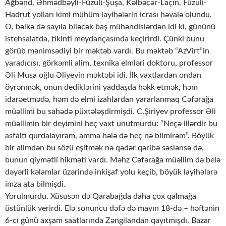
Ağbənd, Əhmədbəyli-Füzuli-Şuşa, Kəlbəcər-Laçın, Füzuli-
Hadrut yolları kimi mühüm layihələrin icrası həvalə olundu.
O, bəlkə də sayıla biləcək baş mühəndislərdən idi ki, gününü
istehsalatda, tikinti meydançasında keçirirdi. Çünki bunu
görüb mənimsədiyi bir məktəb vardı. Bu məktəb “AzVirt”in
yaradıcısı, görkəmli alim, texnika elmləri doktoru, professor
Əli Musa oğlu Əliyevin məktəbi idi. İlk vaxtlardan ondan
öyrənmək, onun dediklərini yaddaşda həkk etmək, həm
idarəetmədə, həm də elmi izahlardan yararlanmaq Cəfərağa
müəllimi bu sahədə püxtələşdirmişdi. C.Şiriyev professor Əli
müəllimin bir deyimini heç vaxt unutmurdu: “Neçə illərdir bu
asfaltı qurdalayıram, amma hələ də heç nə bilmirəm”. Böyük
bir alimdən bu sözü eşitmək nə qədər qəribə səslənsə də,
bunun qiymətli hikməti vardı. Məhz Cəfərağa müəllim də belə
dəyərli kəlamlar üzərində inkişaf yolu keçib, böyük layihələrə
imza ata bilmişdi.
Yorulmurdu. Xüsusən də Qarabağda daha çox qalmağa
üstünlük verirdi. Elə sonuncu dəfə də mayın 18-də – həftənin
6-cı günü axşam saatlarında Zəngilandan qayıtmışdı. Bazar