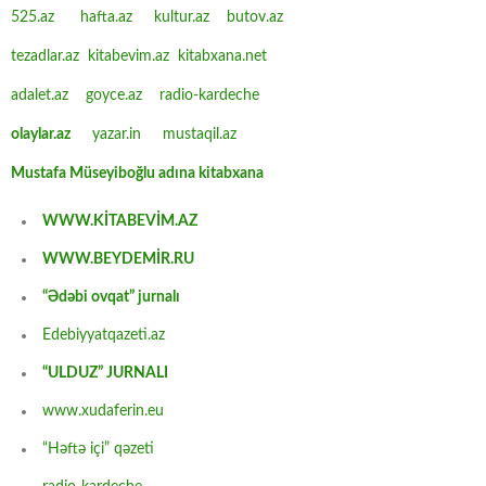
525.az
hafta.az
kultur.az
butov.az
tezadlar.az
kitabevim.az
kitabxana.net
adalet.az
goyce.az
radio-kardeche
olaylar.az
yazar.in
mustaqil.az
Mustafa Müseyiboğlu adına kitabxana
WWW.KİTABEVİM.AZ
WWW.BEYDEMİR.RU
“Ədəbi ovqat” jurnalı
Edebiyyatqazeti.az
“ULDUZ” JURNALI
www.xudaferin.eu
“Həftə içi” qəzeti