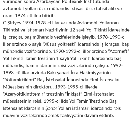
vurandan sonra Azərbaycan Politexnik İnstitutunda
avtomobil yolları üzrə mühəndis ixtisası üzrə təhsil alıb və
oranı 1974-cü ildə bitirib.
C.Şiriyev 1974-1978-ci illər ərzində Avtomobil Yollarının
Tikintisi və İstismarı Nazirliyinin 12 saylı Yol Tikinti İdarəsində
iş icraçısı, baş mühəndis vəzifələrində işləyib. 1978-1990-cı
illər ərzində 6 saylı “Xüsusiyoltresti” idarəsində iş icraçısı, baş
mühəndis vəzifələrində, 1990-1992-ci illər ərzində “Azərneft”
Yol Tikinti Təmir Trestinin 1 saylı Yol Tikinti İdarəsində baş
mühəndis, həmin idarənin rəisi vəzifələrində çalışıb. 1992-
1993-cü illər ərzində Bakı şəhəri İcra Hakimiyyətinin
“Yoltəmirtikinti” Baş İstehsalat İdarəsində Elmi-İstehsalat
Müəssisəsinin direktoru, 1993-1995-ci illərdə
“Azəryoltikintitəmir” trestinin “İnkişaf” Elmi-İstehsalat
müəssisəsinin rəisi, 1995-ci ildə Yol Təmir Trestində Baş
İstehsalat İdarəsinin Şəhər Yolları istismarı idarəsində rəis
müavini vəzifələrində əmək fəaliyyətini davam etdirib.