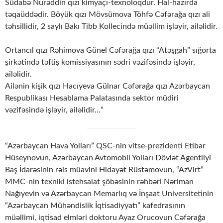
Südabə Nurəddin qızı kimyaçı-texnoloqdur. Hal-hazırda
təqaüddədir. Böyük qızı Mövsümova Töhfə Cəfərağa qızı ali
təhsillidir, 2 saylı Bakı Tibb Kollecində müəllim işləyir, ailəlidir.
Ortancıl qızı Rəhimova Günel Cəfərağa qızı “Atəşgah” sığorta
şirkətində təftiş komissiyasının sədri vəzifəsində işləyir,
ailəlidir.
Ailənin kişik qızı Hacıyeva Gülnar Cəfərağa qızı Azərbaycan
Respublikası Hesablama Palatasında sektor müdiri
vəzifəsində işləyir, ailəlidir…”
“Azərbaycan Hava Yolları” QSC-nin vitse-prezidenti Etibar
Hüseynovun, Azərbaycan Avtomobil Yolları Dövlət Agentliyi
Baş İdarəsinin rəis müavini Hidayət Rüstəmovun, “AzVirt”
MMC-nin texniki istehsalat şöbəsinin rəhbəri Nəriman
Nağıyevin və Azərbaycan Memarlıq və İnşaat Universitetinin
“Azərbaycan Mühəndislik İqtisadiyyatı” kafedrasının
müəllimi, iqtisad elmləri doktoru Ayaz Orucovun Cəfərağa