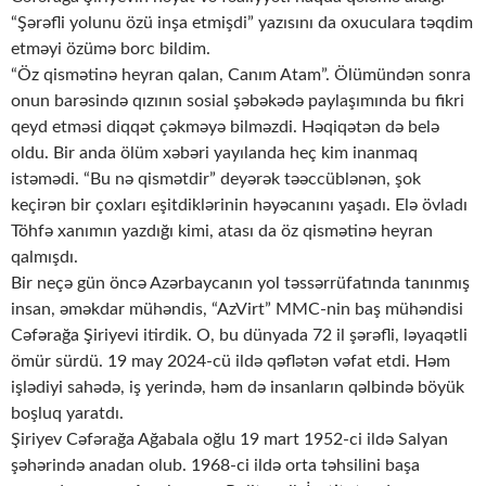
“Şərəfli yolunu özü inşa etmişdi” yazısını da oxuculara təqdim
etməyi özümə borc bildim.
“Öz qismətinə heyran qalan, Canım Atam”. Ölümündən sonra
onun barəsində qızının sosial şəbəkədə paylaşımında bu fikri
qeyd etməsi diqqət çəkməyə bilməzdi. Həqiqətən də belə
oldu. Bir anda ölüm xəbəri yayılanda heç kim inanmaq
istəmədi. “Bu nə qismətdir” deyərək təəccüblənən, şok
keçirən bir çoxları eşitdiklərinin həyəcanını yaşadı. Elə övladı
Töhfə xanımın yazdığı kimi, atası da öz qismətinə heyran
qalmışdı.
Bir neçə gün öncə Azərbaycanın yol təssərrüfatında tanınmış
insan, əməkdar mühəndis, “AzVirt” MMC-nin baş mühəndisi
Cəfərağa Şiriyevi itirdik. O, bu dünyada 72 il şərəfli, ləyaqətli
ömür sürdü. 19 may 2024-cü ildə qəflətən vəfat etdi. Həm
işlədiyi sahədə, iş yerində, həm də insanların qəlbində böyük
boşluq yaratdı.
Şiriyev Cəfərağa Ağabala oğlu 19 mart 1952-ci ildə Salyan
şəhərində anadan olub. 1968-ci ildə orta təhsilini başa