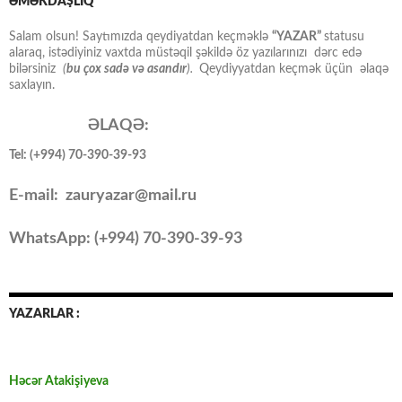
ƏMƏKDAŞLIQ
Salam olsun! Saytımızda qeydiyatdan keçməklə
“YAZAR”
statusu
alaraq, istədiyiniz vaxtda müstəqil şəkildə öz yazılarınızı dərc edə
bilərsiniz
(
bu çox sadə və asandır
).
Qeydiyyatdan keçmək üçün əlaqə
saxlayın.
ƏLAQƏ:
Tel: (+994) 70-390-39-93
E-mail: zauryazar@mail.ru
WhatsApp: (
+994
) 70-390-39-93
YAZARLAR :
Həcər Atakişiyeva