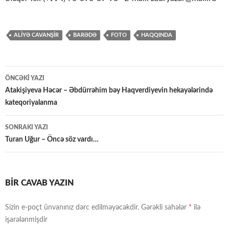
ALIYƏ CAVANŞİR
BARƏDƏ
FOTO
HAQQINDA
Yazılar
ÖNCƏKI YAZI
üzrə
Atakişiyeva Həcər – Əbdürrəhim bəy Haqvеrdiyеvin hekayələrində
kateqoriyalanma
naviqasiya
SONRAKI YAZI
Turan Uğur – Öncə söz vardı…
BIR CAVAB YAZIN
Sizin e-poçt ünvanınız dərc edilməyəcəkdir.
Gərəkli sahələr
*
ilə
işarələnmişdir