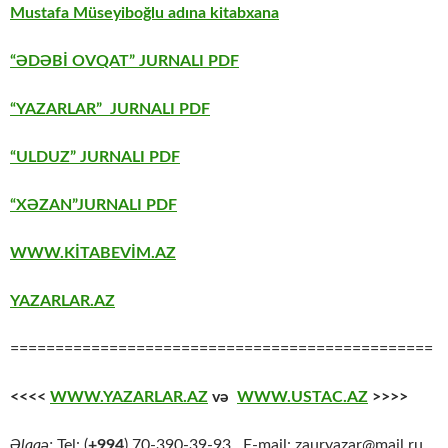
Mustafa Müseyiboğlu adına kitabxana
“ƏDƏBİ OVQAT” JURNALI PDF
“YAZARLAR” JURNALI PDF
“ULDUZ” JURNALI PDF
“XƏZAN”JURNALI PDF
WWW.KİTABEVİM.AZ
YAZARLAR.AZ
===============================================
<<<<
WWW.YAZARLAR.AZ
və
WWW.USTAC.AZ
>>>>
Əlaqə:
Tel: (
+994
) 70-390-39-93 E-mail: zauryazar@mail.ru