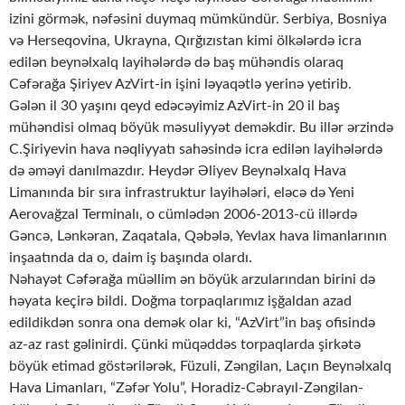
izini görmək, nəfəsini duymaq mümkündür. Serbiya, Bosniya
və Herseqovina, Ukrayna, Qırğızıstan kimi ölkələrdə icra
edilən beynəlxalq layihələrdə də baş mühəndis olaraq
Cəfərağa Şiriyev AzVirt-in işini ləyaqətlə yerinə yetirib.
Gələn il 30 yaşını qeyd edəcəyimiz AzVirt-in 20 il baş
mühəndisi olmaq böyük məsuliyyət deməkdir. Bu illər ərzində
C.Şiriyevin hava nəqliyyatı sahəsində icra edilən layihələrdə
də əməyi danılmazdır. Heydər Əliyev Beynəlxalq Hava
Limanında bir sıra infrastruktur layihələri, eləcə də Yeni
Aerovağzal Terminalı, o cümlədən 2006-2013-cü illərdə
Gəncə, Lənkəran, Zaqatala, Qəbələ, Yevlax hava limanlarının
inşaatında da o, daim iş başında olardı.
Nəhayət Cəfərağa müəllim ən böyük arzularından birini də
həyata keçirə bildi. Doğma torpaqlarımız işğaldan azad
edildikdən sonra ona demək olar ki, “AzVirt”in baş ofisində
az-az rast gəlinirdi. Çünki müqəddəs torpaqlarda şirkətə
böyük etimad göstərilərək, Füzuli, Zəngilan, Laçın Beynəlxalq
Hava Limanları, “Zəfər Yolu”, Horadiz-Cəbrayıl-Zəngilan-