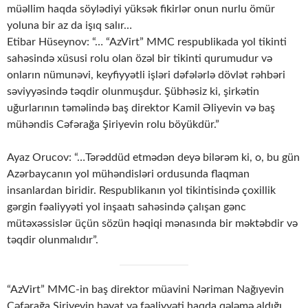
müəllim haqda söylədiyi yüksək fikirlər onun nurlu ömür
yoluna bir az da işıq salır…
Etibar Hüseynov: “… “AzVirt” MMC respublikada yol tikinti
sahəsində xüsusi rolu olan özəl bir tikinti qurumudur və
onların nümunəvi, keyfiyyətli işləri dəfələrlə dövlət rəhbəri
səviyyəsində təqdir olunmuşdur. Şübhəsiz ki, şirkətin
uğurlarının təməlində baş direktor Kamil Əliyevin və baş
mühəndis Cəfərağa Şiriyevin rolu böyükdür.”
Ayaz Orucov: “…Tərəddüd etmədən deyə bilərəm ki, o, bu gün
Azərbaycanın yol mühəndisləri ordusunda flaqman
insanlardan biridir. Respublikanın yol tikintisində çoxillik
gərgin fəaliyyəti yol inşaatı sahəsində çalışan gənc
mütəxəssislər üçün sözün həqiqi mənasında bir məktəbdir və
təqdir olunmalıdır”.
“AzVirt” MMC-in baş direktor müavini Nəriman Nağıyevin
Cəfərağa Şiriyevin həyat və fəaliyyəti haqda qələmə aldığı