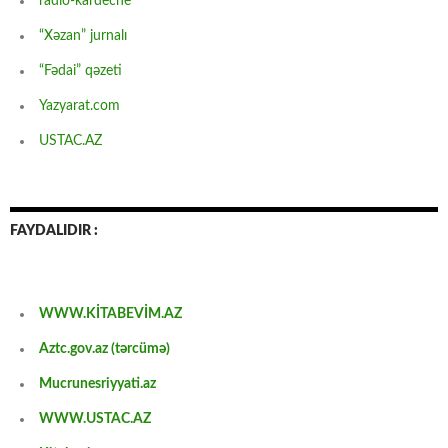
radio-kardeche
“Xəzan” jurnalı
“Fədai” qəzeti
Yazyarat.com
USTAC.AZ
FAYDALIDIR :
WWW.KİTABEVİM.AZ
Aztc.gov.az (tərcümə)
Mucrunesriyyati.az
WWW.USTAC.AZ