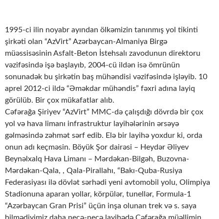
1995-ci ilin noyabr ayından ölkəmizin tanınmış yol tikinti
şirkəti olan “AzVirt” Azərbaycan-Almaniya Birgə
müəssisəsinin Asfalt-Beton İstehsalı zavodunun direktoru
vəzifəsində işə başlayıb, 2004-cü ildən isə ömrünün
sonunadək bu şirkətin baş mühəndisi vəzifəsində işləyib. 10
aprel 2012-ci ildə “Əməkdar mühəndis” fəxri adına layiq
görülüb. Bir çox mükafatlar alıb.
Cəfərağa Şiriyev “AzVirt” MMC-də çalışdığı dövrdə bir çox
yol və hava limanı infrastruktur layihələrinin ərsəyə
gəlməsində zəhmət sərf edib. Elə bir layihə yoxdur ki, orda
onun adı keçməsin. Böyük Şor dairəsi – Heydər Əliyev
Beynəlxalq Hava Limanı – Mərdəkan-Bilgəh, Buzovna-
Mərdəkan-Qala, , Qala-Pirallahı, “Bakı-Quba-Rusiya
Federasiyası ilə dövlət sərhədi yeni avtomobil yolu, Olimpiya
Stadionuna aparan yollar, körpülər, tunellər, Formula-1
“Azərbaycan Gran Prisi” üçün inşa olunan trek və s. saya
bilmədiyimiz daha neçə-neçə layihədə Cəfərağa müəllimin