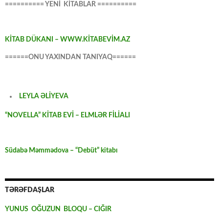
========== YENİ KİTABLAR ==========
KİTAB DÜKANI – WWW.KİTABEVİM.AZ
======ONU YAXINDAN TANIYAQ======
LEYLA ƏLİYEVA
“NOVELLA” KİTAB EVİ – ELMLƏR FİLİALI
Südabə Məmmədova – “Debüt” kitabı
TƏRƏFDAŞLAR
YUNUS OĞUZUN BLOQU – CIĞIR