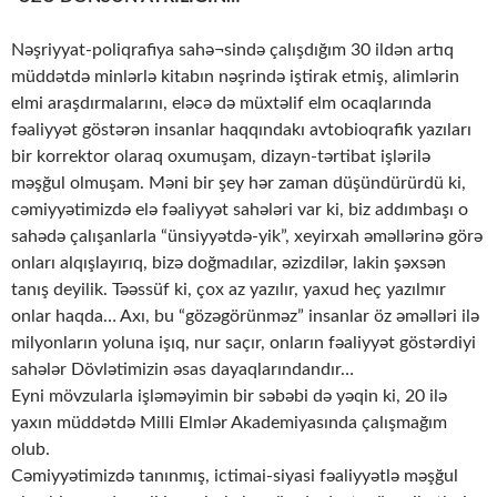
Nəşriyyat-poliqrafiya sahə¬sində çalışdığım 30 ildən artıq
müddətdə minlərlə kitabın nəşrində iştirak etmiş, alimlərin
elmi araşdırmalarını, eləcə də müxtəlif elm ocaqlarında
fəaliyyət göstərən insanlar haqqındakı avtobioqrafik yazıları
bir korrektor olaraq oxumuşam, dizayn-tərtibat işlərilə
məşğul olmuşam. Məni bir şey hər zaman düşündürürdü ki,
cəmiyyətimizdə elə fəaliyyət sahələri var ki, biz addımbaşı o
sahədə çalışanlarla “ünsiyyətdə-yik”, xeyirxah əməllərinə görə
onları alqışlayırıq, bizə doğmadılar, əzizdilər, lakin şəxsən
tanış deyilik. Təəssüf ki, çox az yazılır, yaxud heç yazılmır
onlar haqda… Axı, bu “gözəgörünməz” insanlar öz əməlləri ilə
milyonların yoluna işıq, nur saçır, onların fəaliyyət göstərdiyi
sahələr Dövlətimizin əsas dayaqlarındandır…
Eyni mövzularla işləməyimin bir səbəbi də yəqin ki, 20 ilə
yaxın müddətdə Milli Elmlər Akademiyasında çalışmağım
olub.
Cəmiyyətimizdə tanınmış, ictimai-siyasi fəaliyyətlə məşğul