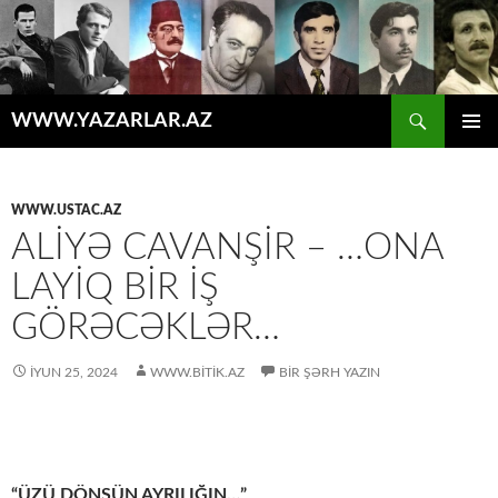
Axtar
WWW.YAZARLAR.AZ
MÜHTƏVIYYATA
ƏSAS
KEÇ
MENYU
WWW.USTAC.AZ
ALIYƏ CAVANŞIR – …ONA
LAYIQ BIR IŞ
GÖRƏCƏKLƏR…
İYUN 25, 2024
WWW.BITIK.AZ
BIR ŞƏRH YAZIN
“ÜZÜ DÖNSÜN AYRILIĞIN…”