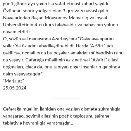
günü günortaya yaxın isə vəfat etməsi xəbəri yayıldı.
Özündən sonra yadigarı olan 3 qızı və 6 nəvəsi qalıb.
Nəvələrindən Rəşad Mövsümov Memarlıq və İnşaat
Universitetinin 4-cü kurs tələbəsidir və babasının yolunu
davam etdirir.
O, sözün əsl mənasında Azərbaycanı “Gələcəyə aparan
yollar”da öz adını əbədiləşdirə bildi. Harda “AzVirt” adı
çəkilirsə, deməli orda bu peşəkar əməkdar mühəndisin ruhu
da yaşayır. Cəfərağa müəllimin əziz xatirəsi “AzVirt” ailəsi,
doğmaları, eləcə də, onu tanıyan digər insanların qəlbində
daim yaşayacaqdır.”
“Marja.az”.
25.05.2024
Cəfərağa müəllim İlahidən ona yazılan qismətə şükranlıqla
yanaşaraq, sevimli ailəsinin poetik taplosunu şairanə
təbiətiylə heyranlıqla yaratmışdır…