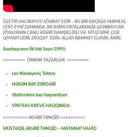
ÜZEYİR HACIBƏYOV SÖHBƏT EDİR – BU BİR DƏQİQƏ YARIMLIQ
LENT EYNİ ZAMANDA XX ƏSRİN ORTALARANDA AZƏRBAYCAN
ZİYALISININ CANLI ƏDƏBİ DANIŞIQ DİLİ VƏ NİTQİ KİMİ ÇOX
QİYMƏTLİDİR. DİQQƏT EDİN. ALLAH RƏHMƏT ELƏSİN. AMİN.
Azərbaycanın İlk Veb Saytı (1995)
========= ÖRNƏK YAZARLAR =========
Lev Nikolayeviç Tolstoy
HƏSƏN BƏY ZƏRDABİ
Əbdürrəhim bəy Haqverdiyev
VİNTSAS KREVE HAQQINDA
========== ƏDƏBİ TƏNQİD ==========
MÜSTƏQİL ƏDƏBİ TƏNQİD – MƏTANƏT VAHİD