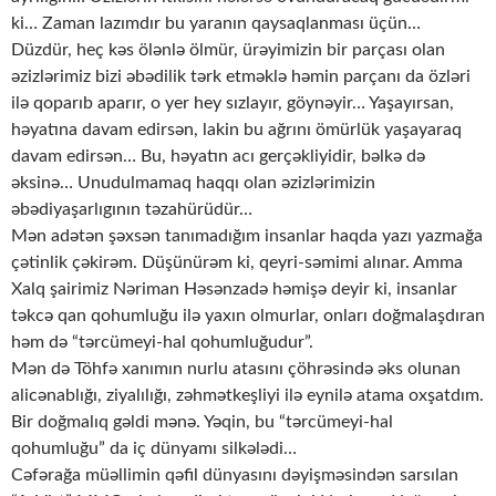
ki… Zaman lazımdır bu yaranın qaysaqlanması üçün…
Düzdür, heç kəs ölənlə ölmür, ürəyimizin bir parçası olan
əzizlərimiz bizi əbədilik tərk etməklə həmin parçanı da özləri
ilə qoparıb aparır, o yer hey sızlayır, göynəyir… Yaşayırsan,
həyatına davam edirsən, lakin bu ağrını ömürlük yaşayaraq
davam edirsən… Bu, həyatın acı gerçəkliyidir, bəlkə də
əksinə… Unudulmamaq haqqı olan əzizlərimizin
əbədiyaşarlıgının təzahürüdür…
Mən adətən şəxsən tanımadığım insanlar haqda yazı yazmağa
çətinlik çəkirəm. Düşünürəm ki, qeyri-səmimi alınar. Amma
Xalq şairimiz Nəriman Həsənzadə həmişə deyir ki, insanlar
təkcə qan qohumluğu ilə yaxın olmurlar, onları doğmalaşdıran
həm də “tərcümeyi-hal qohumluğudur”.
Mən də Töhfə xanımın nurlu atasını çöhrəsində əks olunan
alicənablığı, ziyalılığı, zəhmətkeşliyi ilə eynilə atama oxşatdım.
Bir doğmalıq gəldi mənə. Yəqin, bu “tərcümeyi-hal
qohumluğu” da iç dünyamı silkələdi…
Cəfərağa müəllimin qəfil dünyasını dəyişməsindən sarsılan