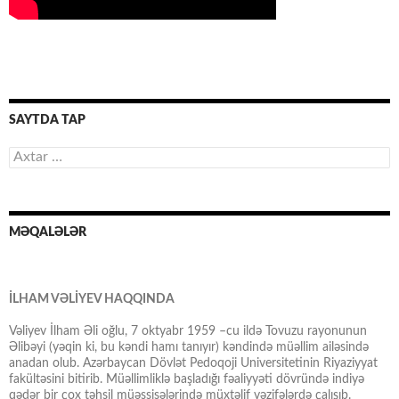
SAYTDA TAP
Axtarış:
MƏQALƏLƏR
İLHAM VƏLİYEV HAQQINDA
Vəliyev İlham Əli oğlu, 7 oktyabr 1959 –cu ildə Tovuzu rayonunun
Əlibəyi (yəqin ki, bu kəndi hamı tanıyır) kəndində müəllim ailəsində
anadan olub. Azərbaycan Dövlət Pedoqoji Universitetinin Riyaziyyat
fakültəsini bitirib. Müəllimliklə başladığı fəaliyyəti dövründə indiyə
qədər bir çox təhsil müəssisələrində müxtəlif vəzifələrdə çalışıb.