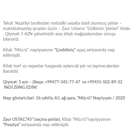
Təhsil Nazirliyi tərəfindən metodiki vəsaitə daxil olunmuş şeirlər –
məktəbəhazırlıq qrupları üçün – Zaur Ustacın “Güllünün Şeirləri” kitabı
. Qiyməti 5 AZN şəhərimizin əsas kitab mağazalarından soruşa
bilərsiniz.
Kitab “Mücrü” nəşriyyatının
“Çoxbilmiş”
uşaq seriyasında nəşr
edilmişdir.
Kitab hərf və rəqəmlər haqqında əyləncəli şeir və tapmacalardan
ibarətdir.
Qiymət: 5 azn – Əlaqə: +99477-345-77-47 və +99455-502-89-32
İNDİ ZƏNG EDİN!
Nəşr göstəriciləri: 56 səhifə, A5, ağ-qara, “Mücrü” Nəşriyyatı / 2020
Zaur USTAC,“45” (seçmə şeirlər).
Kitab “Mücrü”nəşriyyatının
“Poeziya”
seriyasında nəşr edilmişdir.