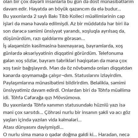
olan bir çox dəyərli insanlarla bu gün də dost münasibətlərim
davam edir. Həyatda ən böyük qazancım da elə budur…
Bu yaxınlarda 2 saylı Bakı Tibb Kolleci müəllimlərinin cap
işləri də mənə həvalə edilmişdi. Az bir müddətdə hər biri ilə
son dərəcə səmimi ünsiyyət yarandı, xoşluqla ayrılsaq da,
düşünürdüm, razı qaldılarmı görəsən…
İş əlaqəmizin kəsilməsinə baxmayaraq, bayramlarda, xoş
günlərdə əksəriyyətinin diqqətini görürdüm. Telefonuma
gələn xoş sözlər, bayram təbrikləri həqiqətən də mənə çox
xoş təsir bağışlayırdı. Mən də öz növbəmdə onları diqqətdən
kənarda qoymamağa çalışır¬dım. Statuslarını izləyirdim.
Paylaşımlarına münasibətimi bildirirdim. Beləliklə, səmimi
ünsiyyətimiz davam edirdi. Onlardan biri də Töhfə müəllimə
idi. Töhfə Cəfərağa qızı Mövsümova.
Bu yaxınlarda Töhfə xanımın statusundakı hüznlü yazı isə
məni çox sarsıtdı… Çöhrəsi nurlu bir insanın şəkli və acı göz
yaşları içində yazılan vida kəlmələri…
Atası dünyasını dəyişmişdi…
O nurlu sima mənə o qədər doğma gəldi ki… Haradan, necə