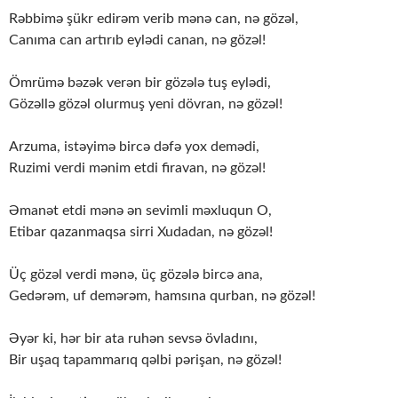
Rəbbimə şükr edirəm verib mənə can, nə gözəl,
Canıma can artırıb eylədi canan, nə gözəl!
Ömrümə bəzək verən bir gözələ tuş eylədi,
Gözəllə gözəl olurmuş yeni dövran, nə gözəl!
Arzuma, istəyimə bircə dəfə yox demədi,
Ruzimi verdi mənim etdi firavan, nə gözəl!
Əmanət etdi mənə ən sevimli məxluqun O,
Etibar qazanmaqsa sirri Xudadan, nə gözəl!
Üç gözəl verdi mənə, üç gözələ bircə ana,
Gedərəm, uf demərəm, hamsına qurban, nə gözəl!
Əyər ki, hər bir ata ruhən sevsə övladını,
Bir uşaq tapammarıq qəlbi pərişan, nə gözəl!