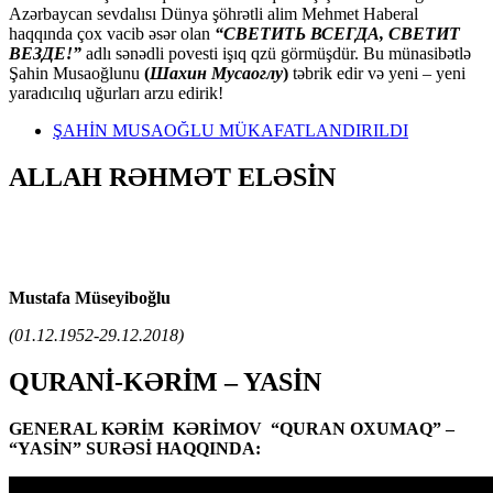
Azərbaycan sevdalısı Dünya şöhrətli alim Mehmet Haberal
haqqında çox vacib əsər olan
“СВЕТИТЬ ВСЕГДА, СВЕТИТ
ВЕЗДЕ!”
adlı sənədli povesti işıq qzü görmüşdür. Bu münasibətlə
Şahin Musaoğlunu
(
Шахин Мусаоглу
)
təbrik edir və yeni – yeni
yaradıcılıq uğurları arzu edirik!
ŞAHİN MUSAOĞLU MÜKAFATLANDIRILDI
ALLAH RƏHMƏT ELƏSİN
Mustafa Müseyiboğlu
(01.12.1952-29.12.2018)
QURANİ-KƏRİM – YASİN
GENERAL KƏRİM KƏRİMOV “QURAN OXUMAQ” –
“YASİN” SURƏSİ HAQQINDA: