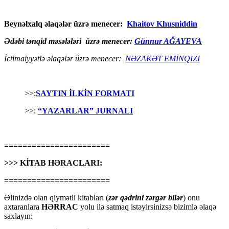
Beynəlxalq əlaqələr üzrə menecer:
Khaitov Khusniddin
Ədəbi tənqid məsələləri üzrə menecer:
Günnur AĞAYEVA
İctimaiyyətlə əlaqələr üzrə menecer:
NƏZAKƏT EMİNQIZI
>>:
SAYTIN İLKİN FORMATI
>>:
“YAZARLAR” JURNALI
=======================
>>> KİTAB HƏRACLARI:
=======================
Əlinizdə olan qiymətli kitabları (
zər qədrini zərgər bilər
) onu
axtaranlara
HƏRRAC
yolu ilə satmaq istəyirsinizsə bizimlə əlaqə
saxlayın: