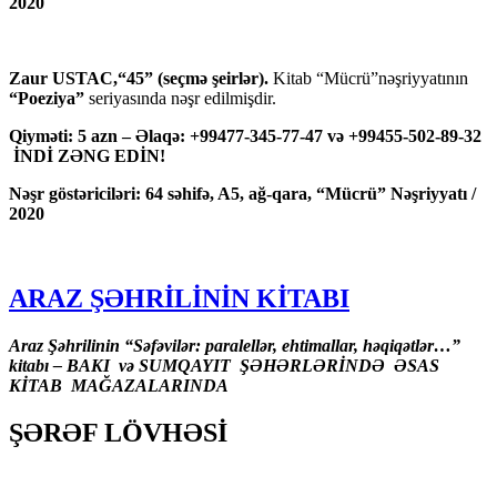
2020
Zaur USTAC,“45” (seçmə şeirlər).
Kitab “Mücrü”nəşriyyatının
“Poeziya”
seriyasında nəşr edilmişdir.
Qiyməti: 5 azn – Əlaqə: +99477-345-77-47 və +99455-502-89-32
İNDİ ZƏNG EDİN!
Nəşr göstəriciləri: 64 səhifə, A5, ağ-qara, “Mücrü” Nəşriyyatı /
2020
ARAZ ŞƏHRİLİNİN KİTABI
Araz Şəhrilinin “Səfəvilər: paralellər, ehtimallar, həqiqətlər…”
kitabı – BAKI və SUMQAYIT ŞƏHƏRLƏRİNDƏ ƏSAS
KİTAB MAĞAZALARINDA
ŞƏRƏF LÖVHƏSİ