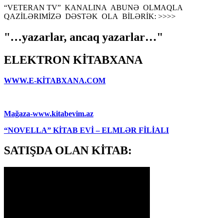
“VETERAN TV” KANALINA ABUNƏ OLMAQLA
QAZİLƏRIMİZƏ DƏSTƏK OLA BİLƏRİK: >>>>
"…yazarlar, ancaq yazarlar…"
ELEKTRON KİTABXANA
WWW.E-KİTABXANA.COM
Mağaza-www.kitabevim.az
“NOVELLA” KİTAB EVİ – ELMLƏR FİLİALI
SATIŞDA OLAN KİTAB: