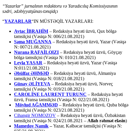
“Yazarlar” jurnalının redaktoru və Yaradıcılıq Komissiyasının
sədri, ədəbiyyatşünas-tənqidçı
“
YAZARLAR
“IN MÜSTƏQİL YAZARLARI:
Aytac İBRAHİM
– Redaksiya heyəti üzvü, Qax bölgə
təmsilçisi (Vəsiqə N: 006/21.08.2021)
Səma MUĞANNA
– Redaksiya heyəti üzvü, Yazar (Vəsiqə
N: 007/21.08.2021)
Nuranə RAFAİLQIZI
– Redaksiya heyəti üzvü, Göyçay
bölgə təmsilçisi (Vəsiqə N: 010/21.08.2021)
Leyla YAŞAR
– Redaksiya heyəti üzvü, Yazar (Vəsiqə
N:011/21.08.2021)
Əbülfəz ƏHMƏD
– Redaksiya heyəti üzvü, Almaniya
təmsilçisi (Vəsiqə N: 018/21.08.2021)
Günay ƏLİYEVA
– Redaksiya heyəti üzvü, Norveç
təmsilçisi (Vəsiqə N: 019/21.08.2021)
CAROLİNE LAURENT TURUNC
– Redaksiya heyəti
üzvü, Fransa təmsilçisi (Vəsiqə N: 022/21.08.2021)
Mövlud AĞAMMƏD
– Redaksiya heyəti üzvü, Quba bölgə
təmsilçisi (Vəsiqə N: 023/21.08.2021)
Cihangir NOMOZOV
– Redaksiya heyəti üzvü, Özbəkistan
təmsilçisi (Vəsiqə N: 024/21.08.2021 –
Allah rəhmət eləsin
)
Mamedov Namik
–
Yazar, Kəlbəcər təmsilçisi (Vəsiqə N: