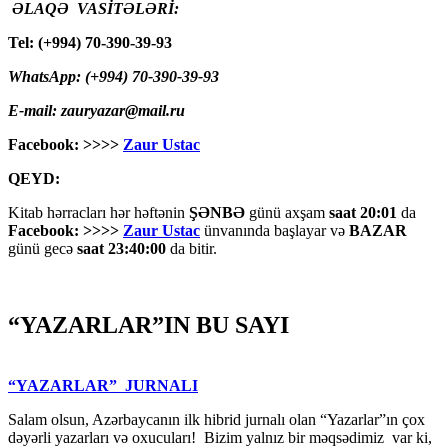
ƏLAQƏ VASİTƏLƏRİ:
Tel: (+994) 70-390-39-93
WhatsApp: (+994) 70-390-39-93
E-mail: zauryazar@mail.ru
Facebook: >>>>
Zaur Ustac
QEYD:
Kitab hərracları hər həftənin
ŞƏNBƏ
günü axşam
saat 20:01
da
Facebook: >>>>
Zaur Ustac
ünvanında başlayar və
BAZAR
günü gecə
saat 23:40:00
da bitir.
“YAZARLAR”IN BU SAYI
“YAZARLAR” JURNALI
Salam olsun, Azərbaycanın ilk hibrid jurnalı olan “Yazarlar”ın çox
dəyərli yazarları və oxucuları! Bizim yalnız bir məqsədimiz var ki,