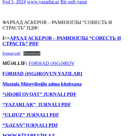
İyul 5, 2024
www.yazarlar.az
Bir şərh yazın
ФАРХАД АСКЕРОВ – РАМИЗОГЛЫ “СОВЕСТЬ И
СТРАСТЬ” ПДФ:
I>>
АРХАД АСКЕРОВ – РАМИЗОГЛЫ “СОВЕСТЬ И
СТРАСТЬ” PDF
Ferhad-pdf
Download
MÜƏLLİF:
FƏRHAD ƏSGƏROV
FƏRHAD ƏSGƏROVUN YAZILARI
Mustafa Müseyiboğlu adına kitabxana
“ƏDƏBİ OVQAT” JURNALI PDF
“YAZARLAR” JURNALI PDF
“ULDUZ” JURNALI PDF
“XƏZAN”JURNALI PDF
WWW.KİTABEVİM.AZ