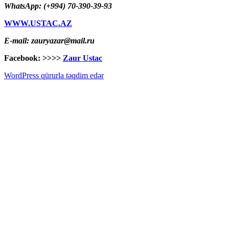
WhatsApp: (+994) 70-390-39-93
WWW.USTAC.AZ
E-mail: zauryazar@mail.ru
Facebook: >>>>
Zaur Ustac
WordPress qürurla təqdim edər