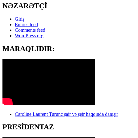
NƏZARƏTÇİ
Giriş
Entries feed
Comments feed
WordPress.org
MARAQLIDIR:
Caroline Laurent Turunc şair və şeir haqqında danışır
PRESİDENTAZ