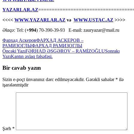
YAZARLAR.AZ
===================================
<<<<
WWW.YAZARLAR.AZ
və
WWW.USTAC.AZ
>>>>
Əlaqə:
Tel: (
+994
) 70-390-39-93 E-mail: zauryazar@mail.ru
Фархад Аскеров
ФАРХАД АСКЕРОВ –
РАМИЗОГЛЫ
ФАРХАД РАМИЗОГЛЫ
Yazılar
Öncəki Yazı
FƏRHAD ƏSGƏROV – RAMİZOĞLU
Sonrakı
Yazı
Kantın əxlaq fəlsəfəsi.
üzrə
naviqasiya
Bir cavab yazın
Sizin e-poçt ünvanınız dərc edilməyəcəkdir.
Gərəkli sahələr
*
ilə
işarələnmişdir
Şərh
*