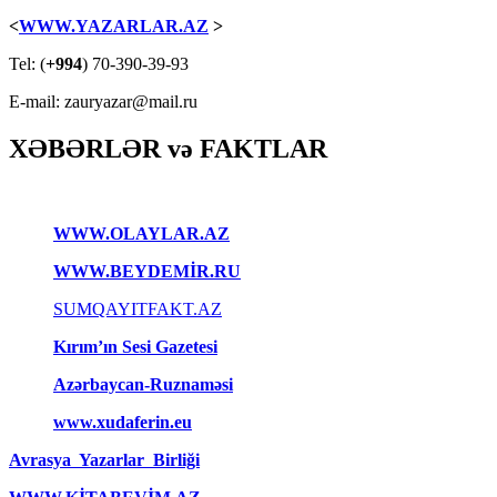
<
WWW.YAZARLAR.AZ
>
Tel: (
+994
) 70-390-39-93
E-mail: zauryazar@mail.ru
XƏBƏRLƏR və FAKTLAR
WWW.OLAYLAR.AZ
WWW.BEYDEMİR.RU
SUMQAYITFAKT.AZ
Kırım’ın Sesi Gazetesi
Azərbaycan-Ruznaməsi
www.xudaferin.eu
Avrasya Yazarlar Birliği