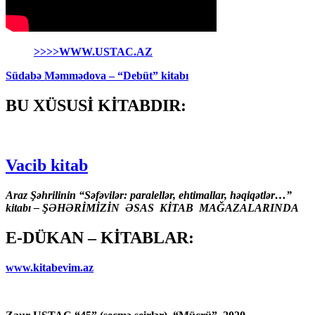
>>>>WWW.USTAC.AZ
Südabə Məmmədova – “Debüt” kitabı
BU XÜSUSİ KİTABDIR:
Vacib kitab
Araz Şəhrilinin “Səfəvilər: paralellər, ehtimallar, həqiqətlər…”
kitabı – ŞƏHƏRİMİZİN ƏSAS KİTAB MAĞAZALARINDA
E-DÜKAN – KİTABLAR:
www.kitabevim.az