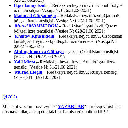
025/21.08.2021)
İlqar İsmayılzadə
–
Redaksiya heyəti üzvü – Cənub bölgəsi
üzrə təmsilçisi (Vəsiqə N: 026/21.08.2021)
Məmməd Gürşadoğlu
–
Redaksiya heyəti üzvü, Qarabağ
bölgəsi üzrə təmsilçisi (Vəsiqə N: 027/21.08.2021)
Murad MƏMMƏDOV
–
Redaksiya heyəti üzvü, Qazax
bölgəsi üzrə təmsilçisi (Vəsiqə N: 028/21.08.2021)
Khaitov Khusniddin
– Redaksiya heyəti üzvü, Özbəkistan
təmsilçisi, Beynəlxalq Əlaqələr üzrə menecer (Vəsiqə N:
029/21.08.2021)
Abduqahhorova Gülhayo
– yazar, Özbəkistan təmsilçisi
(Vəsiqə N: 030/21.08.2021)
Xəlil Mirzə
– Redaksiya heyəti üzvü, Aran bölgəsi üzrə
təmsilçi (Vəsiqə N: 31/21.08.2021)
Murad Eloğlu
– Redaksiya heyəti üzvü, Rusiya təmsilçi
(Vəsiqə N: 32/21.08.2021
QEYD:
Müstəqil yazarın mövqeyi ilə “
YAZARLAR
“ın mövqeyi üst-üstə
düşməyə bilər, ancaq etik tələblər həmişə gözlənilməlidir!!!