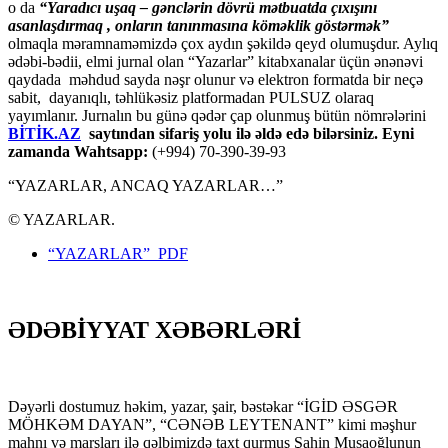
o da
“
Yaradıcı uşaq – gәnclәrin dövrü mәtbuatda çıxışını
asanlaşdırmaq , onların tanınmasına kömәklik göstәrmәk”
olmaqla məramnaməmizdə çox aydın şəkildə qeyd olumuşdur. Aylıq
ədəbi-bədii, elmi jurnal olan “Yazarlar” kitabxanalar üçün ənənəvi
qaydada məhdud sayda nəşr olunur və elektron formatda bir neçə
sabit, dayanıqlı, təhlükəsiz platformadan PULSUZ olaraq
yayımlanır. Jurnalın bu günə qədər çap olunmuş bütün nömrələrini
BİTİK.AZ
saytından sifariş yolu ilə əldə edə bilərsiniz. Eyni
zamanda Wahtsapp:
(+994) 70-390-39-93
“YAZARLAR, ANCAQ YAZARLAR…”
© YAZARLAR.
“YAZARLAR” PDF
ƏDƏBİYYAT XƏBƏRLƏRİ
Dəyərli dostumuz həkim, yazar, şair, bəstəkar “İGİD ƏSGƏR
MÖHKƏM DAYAN”, “CƏNƏB LEYTENANT” kimi məşhur
mahnı və marşları ilə qəlbimizdə taxt qurmuş Şahin Musaoğlunun