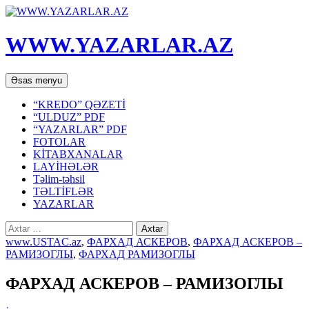
WWW.YAZARLAR.AZ
Axtar
Mühtəviyyata
Əsas menyu
keç
“KREDO” QƏZETİ
“ULDUZ” PDF
“YAZARLAR” PDF
FOTOLAR
KİTABXANALAR
LAYİHƏLƏR
Təlim-təhsil
TƏLTİFLƏR
YAZARLAR
Axtarış:
www.USTAC.az
,
ФАРХАД АСКЕРОВ
,
ФАРХАД АСКЕРОВ –
РАМИЗОГЛЫ
,
ФАРХАД РАМИЗОГЛЫ
ФАРХАД АСКЕРОВ – РАМИЗОГЛЫ