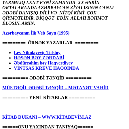
YARIMLIQ LENT EYNİ ZAMANDA XX ƏSRİN
ORTALARANDA AZƏRBAYCAN ZİYALISININ CANLI
ƏDƏBİ DANIŞIQ DİLİ VƏ NİTQİ KİMİ ÇOX
QİYMƏTLİDİR. DİQQƏT EDİN. ALLAH RƏHMƏT
ELƏSİN. AMİN.
Azərbaycanın İlk Veb Saytı (1995)
========= ÖRNƏK YAZARLAR =========
Lev Nikolayeviç Tolstoy
HƏSƏN BƏY ZƏRDABİ
Əbdürrəhim bəy Haqverdiyev
VİNTSAS KREVE HAQQINDA
========== ƏDƏBİ TƏNQİD ==========
MÜSTƏQİL ƏDƏBİ TƏNQİD – MƏTANƏT VAHİD
========== YENİ KİTABLAR ==========
KİTAB DÜKANI – WWW.KİTABEVİM.AZ
======ONU YAXINDAN TANIYAQ======