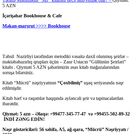
Təranə Məmmədin “Sirr” kitabını necə əldə etmək olar? –
Qiyməti:
5 AZN
İçərişəhər Bookhouse & Cafe
Məkan-marşrut >>>> Bookhouse
Təhsil Nazirliyi tərəfindən metodiki vəsaitə daxil olunmuş şeirlər –
məktəbəhazırlıq qrupları üçün – Zaur Ustacın “Güllünün Şeirləri”
kitabı . Qiyməti 5 AZN şəhərimizin əsas kitab mağazalarından
soruşa bilərsiniz.
Kitab “Mücrü” nəşriyyatının
“Çoxbilmiş”
uşaq seriyasında nəşr
edilmişdir.
Kitab hərf və rəqəmlər haqqında əyləncəli şeir və tapmacalardan
ibarətdir.
Qiymət: 5 azn – Əlaqə: +99477-345-77-47 və +99455-502-89-32
İNDİ ZƏNG EDİN!
Nəşr göstəriciləri: 56 səhifə, A5, ağ-qara, “Mücrü” Nəşriyyatı /