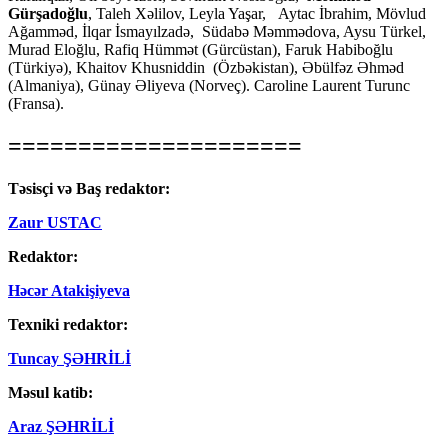
Gürşadoğlu
, Taleh Xəlilov, Leyla Yaşar, Aytac İbrahim, Mövlud
Ağamməd, İlqar İsmayılzadə, Südabə Məmmədova, Aysu Türkel,
Murad Eloğlu, Rafiq Hümmət (Gürcüstan), Faruk Habiboğlu
(Türkiyə), Khaitov Khusniddin (Özbəkistan), Əbülfəz Əhməd
(Almaniya), Günay Əliyeva (Norveç). Caroline Laurent Turunc
(Fransa).
=====================
Təsisçi və Baş redaktor:
Zaur USTAC
Redaktor:
Həcər Atakişiyeva
Texniki redaktor:
Tuncay ŞƏHRİLİ
Məsul katib:
Araz ŞƏHRİLİ