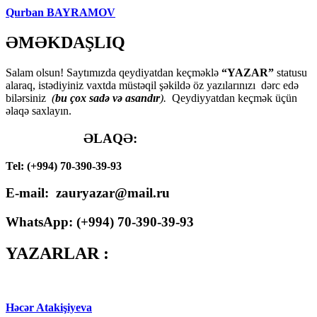
Qurban BAYRAMOV
ƏMƏKDAŞLIQ
Salam olsun! Saytımızda qeydiyatdan keçməklə
“YAZAR”
statusu
alaraq, istədiyiniz vaxtda müstəqil şəkildə öz yazılarınızı dərc edə
bilərsiniz
(
bu çox sadə və asandır
).
Qeydiyyatdan keçmək üçün
əlaqə saxlayın.
ƏLAQƏ:
Tel: (+994) 70-390-39-93
E-mail: zauryazar@mail.ru
WhatsApp: (
+994
) 70-390-39-93
YAZARLAR :
Həcər Atakişiyeva