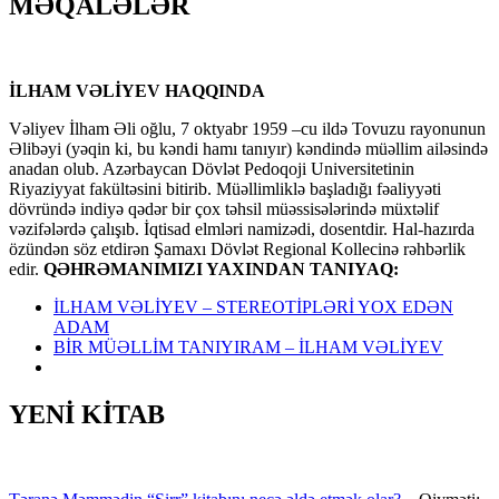
MƏQALƏLƏR
İLHAM VƏLİYEV HAQQINDA
Vəliyev İlham Əli oğlu, 7 oktyabr 1959 –cu ildə Tovuzu rayonunun
Əlibəyi (yəqin ki, bu kəndi hamı tanıyır) kəndində müəllim ailəsində
anadan olub. Azərbaycan Dövlət Pedoqoji Universitetinin
Riyaziyyat fakültəsini bitirib. Müəllimliklə başladığı fəaliyyəti
dövründə indiyə qədər bir çox təhsil müəssisələrində müxtəlif
vəzifələrdə çalışıb. İqtisad elmləri namizədi, dosentdir. Hal-hazırda
özündən söz etdirən Şamaxı Dövlət Regional Kollecinə rəhbərlik
edir.
QƏHRƏMANIMIZI YAXINDAN TANIYAQ:
İLHAM VƏLİYEV – STEREOTİPLƏRİ YOX EDƏN
ADAM
BİR MÜƏLLİM TANIYIRAM – İLHAM VƏLİYEV
YENİ KİTAB