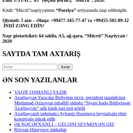
Zaur USTAC,“45” (seçmə şeirlər), “Mücrü”, 2020.
Kitab “Mücrü”nəşriyyatının
“Poeziya”
seriyasında nəşr edilmişdir.
Qiyməti: 5 azn – Əlaqə: +99477-345-77-47 və +99455-502-89-32
İNDİ ZƏNG EDİN!
Nəşr göstəriciləri: 64 səhifə, A5, ağ-qara, “Mücrü” Nəşriyyatı /
2020
SAYTDA TAM AXTARIŞ
Axtarış:
ƏN SON YAZILANLAR
VAQİF OSMANLI YAZIR
Azərbaycan Yazıçılar Birliyinin üzvü, prezident təqaüdçüsü
Mirdaməd Əzizovun müəllifi olduğu “Siyasi İradə Bütövləşən
Azərbaycan” adlı kitab işıq üzü gördü
Azərbaycanlı tədqiqatçı Aybəniz Haşımova beynəlxalq elmi
konqresdə iştirak edib
Əli NƏCƏFXANLI – GECƏNİ SEVMƏYƏN QIZ
Rövşən Hüseynov mükafatı