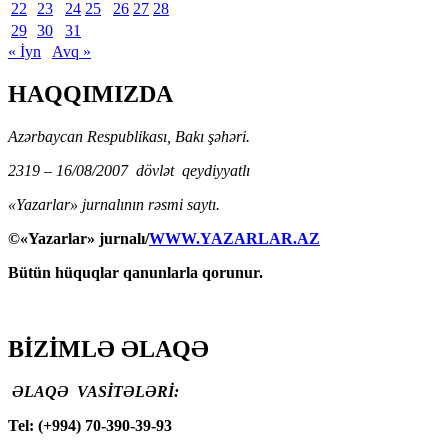
22
23
24
25
26
27
28
29
30
31
« İyn
Avq »
HAQQIMIZDA
Azərbaycan Respublikası, Bakı şəhəri.
2319 – 16/08/2007 dövlət qeydiyyatlı
«Yazarlar» jurnalının rəsmi saytı.
©«Yazarlar» jurnalı/
WWW.YAZARLAR.AZ
Bütün hüquqlar qanunlarla qorunur.
BİZİMLƏ ƏLAQƏ
ƏLAQƏ VASİTƏLƏRİ:
Tel: (+994) 70-390-39-93