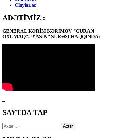
Olaylar.az
ADƏTİMİZ :
GENERAL KƏRİM KƏRİMOV “QURAN
OXUMAQ”-“YASİN” SURƏSİ HAQQINDA:
SAYTDA TAP
Axtarış: