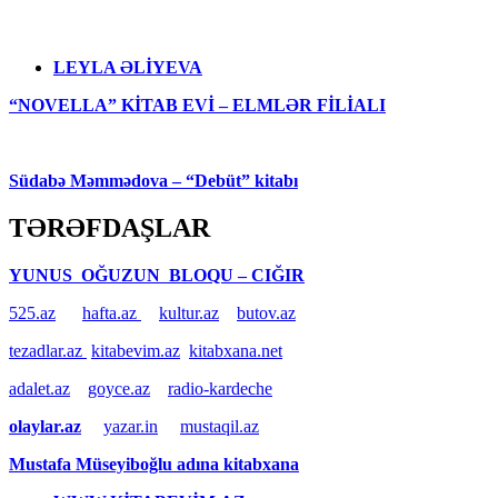
LEYLA ƏLİYEVA
“NOVELLA” KİTAB EVİ – ELMLƏR FİLİALI
Südabə Məmmədova – “Debüt” kitabı
TƏRƏFDAŞLAR
YUNUS OĞUZUN BLOQU – CIĞIR
525.az
hafta.az
kultur.az
butov.az
tezadlar.az
kitabevim.az
kitabxana.net
adalet.az
goyce.az
radio-kardeche
olaylar.az
yazar.in
mustaqil.az
Mustafa Müseyiboğlu adına kitabxana