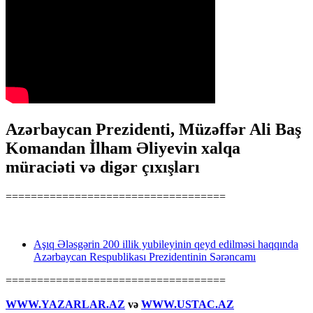
Azərbaycan Prezidenti, Müzəffər Ali Baş
Komandan İlham Əliyevin xalqa
müraciəti və digər çıxışları
===================================
Aşıq Ələsgərin 200 illik yubileyinin qeyd edilməsi haqqında
Azərbaycan Respublikası Prezidentinin Sərəncamı
===================================
WWW.YAZARLAR.AZ
və
WWW.USTAC.AZ