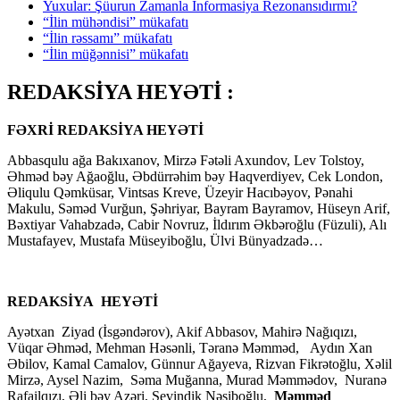
Yuxular: Şüurun Zamanla İnformasiya Rezonansıdırmı?
“İlin mühəndisi” mükafatı
“İlin rəssamı” mükafatı
“İlin müğənnisi” mükafatı
REDAKSİYA HEYƏTİ :
FƏXRİ REDAKSİYA HEYƏTİ
Abbasqulu ağa Bakıxanov, Mirzə Fətəli Axundov, Lev Tolstoy,
Əhməd bəy Ağaoğlu, Əbdürrəhim bəy Haqverdiyev, Cek London,
Əliqulu Qəmküsar, Vintsas Kreve, Üzeyir Hacıbəyov, Pənahi
Makulu, Səməd Vurğun, Şəhriyar, Bayram Bayramov, Hüseyn Arif,
Bəxtiyar Vahabzadə, Cabir Novruz, İldırım Əkbəroğlu (Füzuli), Alı
Mustafayev, Mustafa Müseyiboğlu, Ülvi Bünyadzadə…
REDAKSİYA HEYƏTİ
Ayətxan Ziyad (İsgəndərov), Akif Abbasov, Mahirə Nağıqızı,
Vüqar Əhməd, Mehman Həsənli, Təranə Məmməd, Aydın Xan
Əbilov, Kamal Camalov, Günnur Ağayeva, Rizvan Fikrətoğlu, Xəlil
Mirzə, Aysel Nazim, Səma Muğanna, Murad Məmmədov, Nuranə
Rafailqızı, Əli bəy Azəri, Sevindik Nəsiboğlu,
Məmməd