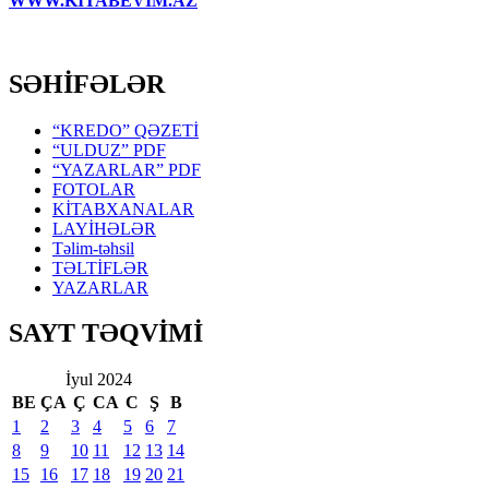
WWW.KİTABEVİM.AZ
SƏHİFƏLƏR
“KREDO” QƏZETİ
“ULDUZ” PDF
“YAZARLAR” PDF
FOTOLAR
KİTABXANALAR
LAYİHƏLƏR
Təlim-təhsil
TƏLTİFLƏR
YAZARLAR
SAYT TƏQVİMİ
İyul 2024
BE
ÇA
Ç
CA
C
Ş
B
1
2
3
4
5
6
7
8
9
10
11
12
13
14
15
16
17
18
19
20
21