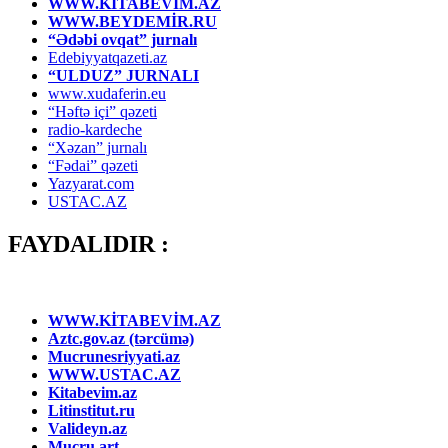
WWW.KİTABEVİM.AZ
WWW.BEYDEMİR.RU
“Ədəbi ovqat” jurnalı
Edebiyyatqazeti.az
“ULDUZ” JURNALI
www.xudaferin.eu
“Həftə içi” qəzeti
radio-kardeche
“Xəzan” jurnalı
“Fədai” qəzeti
Yazyarat.com
USTAC.AZ
FAYDALIDIR :
WWW.KİTABEVİM.AZ
Aztc.gov.az (tərcümə)
Mucrunesriyyati.az
WWW.USTAC.AZ
Kitabevim.az
Litinstitut.ru
Valideyn.az
Mucru.art