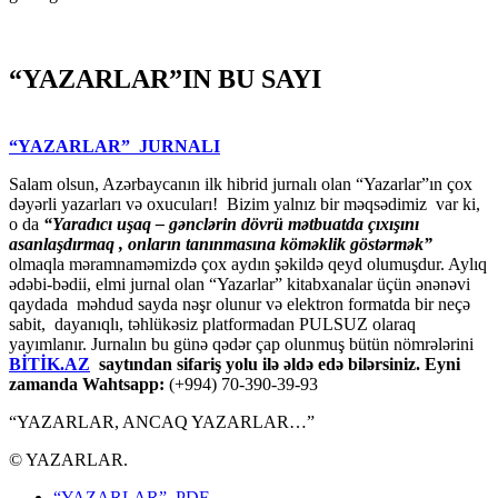
“YAZARLAR”IN BU SAYI
“YAZARLAR” JURNALI
Salam olsun, Azərbaycanın ilk hibrid jurnalı olan “Yazarlar”ın çox
dəyərli yazarları və oxucuları! Bizim yalnız bir məqsədimiz var ki,
o da
“
Yaradıcı uşaq – gәnclәrin dövrü mәtbuatda çıxışını
asanlaşdırmaq , onların tanınmasına kömәklik göstәrmәk”
olmaqla məramnaməmizdə çox aydın şəkildə qeyd olumuşdur. Aylıq
ədəbi-bədii, elmi jurnal olan “Yazarlar” kitabxanalar üçün ənənəvi
qaydada məhdud sayda nəşr olunur və elektron formatda bir neçə
sabit, dayanıqlı, təhlükəsiz platformadan PULSUZ olaraq
yayımlanır. Jurnalın bu günə qədər çap olunmuş bütün nömrələrini
BİTİK.AZ
saytından sifariş yolu ilə əldə edə bilərsiniz. Eyni
zamanda Wahtsapp:
(+994) 70-390-39-93
“YAZARLAR, ANCAQ YAZARLAR…”
© YAZARLAR.
“YAZARLAR” PDF