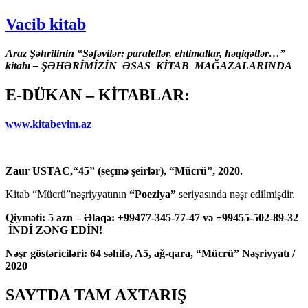
Vacib kitab
Araz Şəhrilinin “Səfəvilər: paralellər, ehtimallar, həqiqətlər…”
kitabı – ŞƏHƏRİMİZİN ƏSAS KİTAB MAĞAZALARINDA
E-DÜKAN – KİTABLAR:
www.kitabevim.az
Zaur USTAC,“45” (seçmə şeirlər), “Mücrü”, 2020.
Kitab “Mücrü”nəşriyyatının
“Poeziya”
seriyasında nəşr edilmişdir.
Qiyməti: 5 azn – Əlaqə: +99477-345-77-47 və +99455-502-89-32
İNDİ ZƏNG EDİN!
Nəşr göstəriciləri: 64 səhifə, A5, ağ-qara, “Mücrü” Nəşriyyatı /
2020
SAYTDA TAM AXTARIŞ