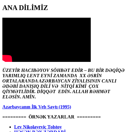
ANA DİLİMİZ
ÜZEYİR HACIBƏYOV SÖHBƏT EDİR – BU BİR DƏQİQƏ
YARIMLIQ LENT EYNİ ZAMANDA XX ƏSRİN
ORTALARANDA AZƏRBAYCAN ZİYALISININ CANLI
ƏDƏBİ DANIŞIQ DİLİ VƏ NİTQİ KİMİ ÇOX
QİYMƏTLİDİR. DİQQƏT EDİN. ALLAH RƏHMƏT
ELƏSİN. AMİN.
Azərbaycanın İlk Veb Saytı (1995)
========= ÖRNƏK YAZARLAR =========
Lev Nikolayeviç Tolstoy