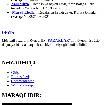
Xəlil Mirzə
– Redaksiya heyəti üzvü, Aran bölgəsi üzrə
təmsilçi (Vəsiqə N: 31/21.08.2021)
Murad Eloğlu
– Redaksiya heyəti üzvü, Rusiya təmsilçi
(Vəsiqə N: 32/21.08.2021
QEYD:
Müstəqil yazarın mövqeyi ilə “
YAZARLAR
“ın mövqeyi üst-üstə
düşməyə bilər, ancaq etik tələblər həmişə gözlənilməlidir!!!
NƏZARƏTÇİ
Giriş
Entries feed
Comments feed
WordPress.org
MARAQLIDIR: