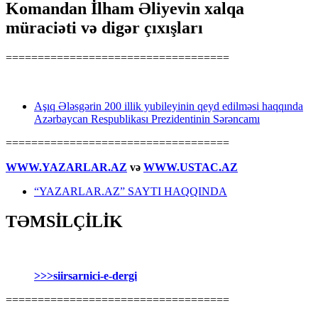
Komandan İlham Əliyevin xalqa
müraciəti və digər çıxışları
===================================
Aşıq Ələsgərin 200 illik yubileyinin qeyd edilməsi haqqında
Azərbaycan Respublikası Prezidentinin Sərəncamı
===================================
WWW.YAZARLAR.AZ
və
WWW.USTAC.AZ
“YAZARLAR.AZ” SAYTI HAQQINDA
TƏMSİLÇİLİK
>>>siirsarnici-e-dergi
===================================