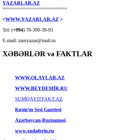
YAZARLAR.AZ
=======================
<
WWW.YAZARLAR.AZ
>
Tel: (
+994
) 70-390-39-93
E-mail: zauryazar@mail.ru
XƏBƏRLƏR və FAKTLAR
WWW.OLAYLAR.AZ
WWW.BEYDEMİR.RU
SUMQAYITFAKT.AZ
Kırım’ın Sesi Gazetesi
Azərbaycan-Ruznaməsi
www.xudaferin.eu