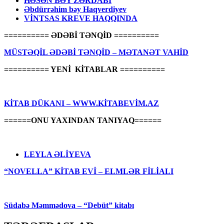
HƏSƏN BƏY ZƏRDABİ
Əbdürrəhim bəy Haqverdiyev
VİNTSAS KREVE HAQQINDA
========== ƏDƏBİ TƏNQİD ==========
MÜSTƏQİL ƏDƏBİ TƏNQİD – MƏTANƏT VAHİD
========== YENİ KİTABLAR ==========
KİTAB DÜKANI – WWW.KİTABEVİM.AZ
======ONU YAXINDAN TANIYAQ======
LEYLA ƏLİYEVA
“NOVELLA” KİTAB EVİ – ELMLƏR FİLİALI
Südabə Məmmədova – “Debüt” kitabı