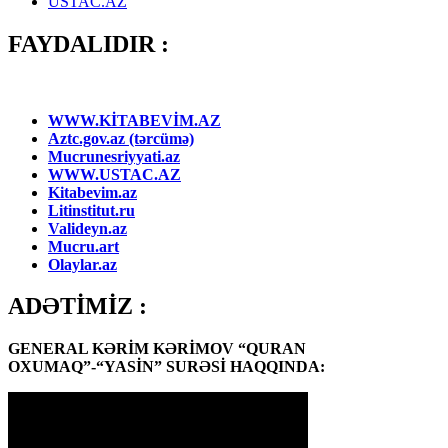
USTAC.AZ
FAYDALIDIR :
WWW.KİTABEVİM.AZ
Aztc.gov.az (tərcümə)
Mucrunesriyyati.az
WWW.USTAC.AZ
Kitabevim.az
Litinstitut.ru
Valideyn.az
Mucru.art
Olaylar.az
ADƏTİMİZ :
GENERAL KƏRİM KƏRİMOV “QURAN
OXUMAQ”-“YASİN” SURƏSİ HAQQINDA: