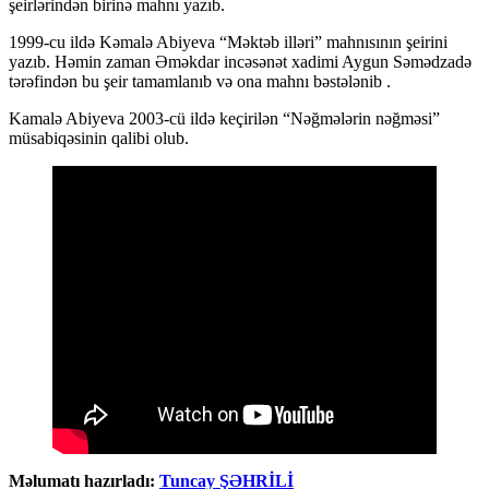
şeirlərindən birinə mahnı yazıb.
1999-cu ildə Kəmalə Abiyeva “Məktəb illəri” mahnısının şeirini
yazıb. Həmin zaman Əməkdar incəsənət xadimi Aygun Səmədzadə
tərəfindən bu şeir tamamlanıb və ona mahnı bəstələnib .
Kamalə Abiyeva 2003-cü ildə keçirilən “Nəğmələrin nəğməsi”
müsabiqəsinin qalibi olub.
Məlumatı hazırladı:
Tuncay ŞƏHRİLİ