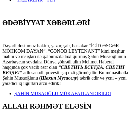
ƏDƏBİYYAT XƏBƏRLƏRİ
Dəyərli dostumuz həkim, yazar, şair, bəstəkar “İGİD ƏSGƏR
MÖHKƏM DAYAN”, “CƏNƏB LEYTENANT” kimi məşhur
mahnı və marşları ilə qəlbimizdə taxt qurmuş Şahin Musaoğlunun
Azərbaycan sevdalısı Dünya şöhrətli alim Mehmet Haberal
haqqında çox vacib əsər olan
“СВЕТИТЬ ВСЕГДА, СВЕТИТ
ВЕЗДЕ!”
adlı sənədli povesti işıq qzü görmüşdür. Bu münasibətlə
Şahin Musaoğlunu
(
Шахин Мусаоглу
)
təbrik edir və yeni – yeni
yaradıcılıq uğurları arzu edirik!
ŞAHİN MUSAOĞLU MÜKAFATLANDIRILDI
ALLAH RƏHMƏT ELƏSİN