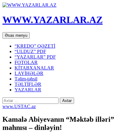
WWW.YAZARLAR.AZ
Axtar
Mühtəviyyata
Əsas menyu
keç
“KREDO” QƏZETİ
“ULDUZ” PDF
“YAZARLAR” PDF
FOTOLAR
KİTABXANALAR
LAYİHƏLƏR
Təlim-təhsil
TƏLTİFLƏR
YAZARLAR
Axtarış:
www.USTAC.az
Kamalə Abiyevanın “Məktəb illəri”
mahnısı – dinləyin!