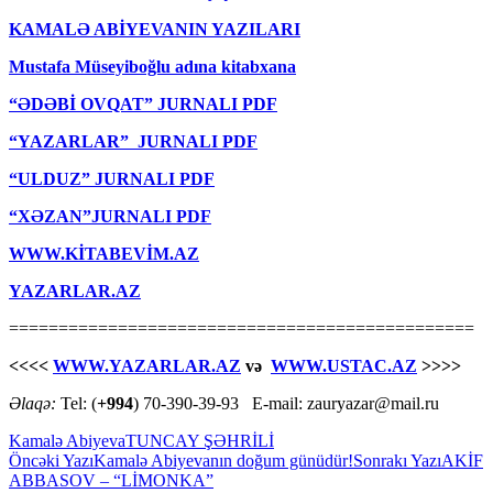
KAMALƏ ABİYEVANIN YAZILARI
Mustafa Müseyiboğlu adına kitabxana
“ƏDƏBİ OVQAT” JURNALI PDF
“YAZARLAR” JURNALI PDF
“ULDUZ” JURNALI PDF
“XƏZAN”JURNALI PDF
WWW.KİTABEVİM.AZ
YAZARLAR.AZ
===============================================
<<<<
WWW.YAZARLAR.AZ
və
WWW.USTAC.AZ
>>>>
Əlaqə:
Tel: (
+994
) 70-390-39-93 E-mail: zauryazar@mail.ru
Kamalə Abiyeva
TUNCAY ŞƏHRİLİ
Yazılar
Öncəki Yazı
Kamalə Abiyevanın doğum günüdür!
Sonrakı Yazı
AKİF
ABBASOV – “LİMONKA”