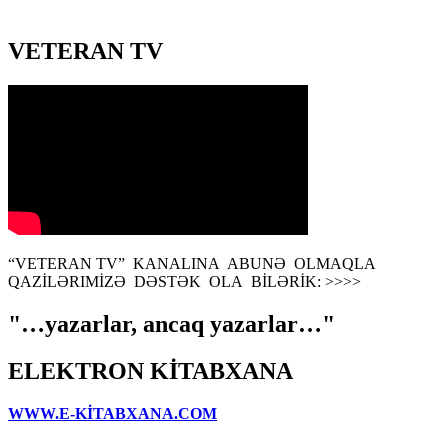
VETERAN TV
“VETERAN TV” KANALINA ABUNƏ OLMAQLA
QAZİLƏRIMİZƏ DƏSTƏK OLA BİLƏRİK: >>>>
"…yazarlar, ancaq yazarlar…"
ELEKTRON KİTABXANA
WWW.E-KİTABXANA.COM