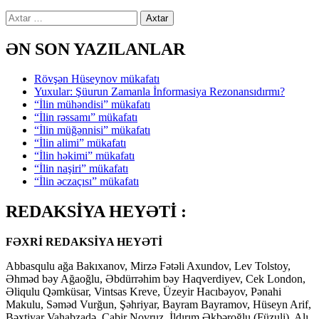
Axtarış:
ƏN SON YAZILANLAR
Rövşən Hüseynov mükafatı
Yuxular: Şüurun Zamanla İnformasiya Rezonansıdırmı?
“İlin mühəndisi” mükafatı
“İlin rəssamı” mükafatı
“İlin müğənnisi” mükafatı
“İlin alimi” mükafatı
“İlin həkimi” mükafatı
“İlin naşiri” mükafatı
“İlin əczaçısı” mükafatı
REDAKSİYA HEYƏTİ :
FƏXRİ REDAKSİYA HEYƏTİ
Abbasqulu ağa Bakıxanov, Mirzə Fətəli Axundov, Lev Tolstoy,
Əhməd bəy Ağaoğlu, Əbdürrəhim bəy Haqverdiyev, Cek London,
Əliqulu Qəmküsar, Vintsas Kreve, Üzeyir Hacıbəyov, Pənahi
Makulu, Səməd Vurğun, Şəhriyar, Bayram Bayramov, Hüseyn Arif,
Bəxtiyar Vahabzadə, Cabir Novruz, İldırım Əkbəroğlu (Füzuli), Alı