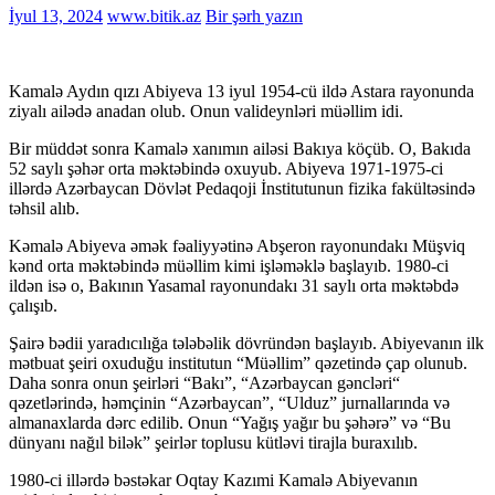
İyul 13, 2024
www.bitik.az
Bir şərh yazın
Kamalə Aydın qızı Abiyeva 13 iyul 1954-cü ildə Astara rayonunda
ziyalı ailədə anadan olub. Onun valideynləri müəllim idi.
Bir müddət sonra Kamalə xanımın ailəsi Bakıya köçüb. O, Bakıda
52 saylı şəhər orta məktəbində oxuyub. Abiyeva 1971-1975-ci
illərdə Azərbaycan Dövlət Pedaqoji İnstitutunun fizika fakültəsində
təhsil alıb.
Kəmalə Abiyeva əmək fəaliyyətinə Abşeron rayonundakı Müşviq
kənd orta məktəbində müəllim kimi işləməklə başlayıb. 1980-ci
ildən isə o, Bakının Yasamal rayonundakı 31 saylı orta məktəbdə
çalışıb.
Şairə bədii yaradıcılığa tələbəlik dövründən başlayıb. Abiyevanın ilk
mətbuat şeiri oxuduğu institutun “Müəllim” qəzetində çap olunub.
Daha sonra onun şeirləri “Bakı”, “Azərbaycan gəncləri“
qəzetlərində, həmçinin “Azərbaycan”, “Ulduz” jurnallarında və
almanaxlarda dərc edilib. Onun “Yağış yağır bu şəhərə” və “Bu
dünyanı nağıl bilək” şeirlər toplusu kütləvi tirajla buraxılıb.
1980-ci illərdə bəstəkar Oqtay Kazımi Kamalə Abiyevanın