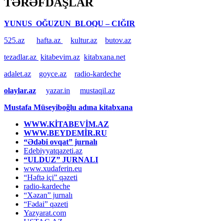
TƏRƏFDAŞLAR
YUNUS OĞUZUN BLOQU – CIĞIR
525.az
hafta.az
kultur.az
butov.az
tezadlar.az
kitabevim.az
kitabxana.net
adalet.az
goyce.az
radio-kardeche
olaylar.az
yazar.in
mustaqil.az
Mustafa Müseyiboğlu adına kitabxana
WWW.KİTABEVİM.AZ
WWW.BEYDEMİR.RU
“Ədəbi ovqat” jurnalı
Edebiyyatqazeti.az
“ULDUZ” JURNALI
www.xudaferin.eu
“Həftə içi” qəzeti
radio-kardeche
“Xəzan” jurnalı
“Fədai” qəzeti
Yazyarat.com