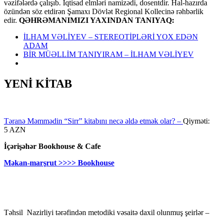
vəzifələrdə çalışıb. İqtisad elmləri namizədi, dosentdir. Hal-hazırda
özündən söz etdirən Şamaxı Dövlət Regional Kollecinə rəhbərlik
edir.
QƏHRƏMANIMIZI YAXINDAN TANIYAQ:
İLHAM VƏLİYEV – STEREOTİPLƏRİ YOX EDƏN
ADAM
BİR MÜƏLLİM TANIYIRAM – İLHAM VƏLİYEV
YENİ KİTAB
Təranə Məmmədin “Sirr” kitabını necə əldə etmək olar? –
Qiyməti:
5 AZN
İçərişəhər Bookhouse & Cafe
Məkan-marşrut >>>> Bookhouse
Təhsil Nazirliyi tərəfindən metodiki vəsaitə daxil olunmuş şeirlər –