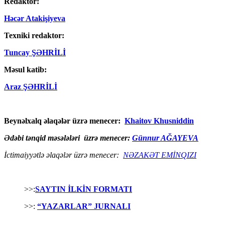
Redaktor:
Həcər Atakişiyeva
Texniki redaktor:
Tuncay ŞƏHRİLİ
Məsul katib:
Araz ŞƏHRİLİ
Beynəlxalq əlaqələr üzrə menecer:
Khaitov Khusniddin
Ədəbi tənqid məsələləri üzrə menecer:
Günnur AĞAYEVA
İctimaiyyətlə əlaqələr üzrə menecer:
NƏZAKƏT EMİNQIZI
>>:
SAYTIN İLKİN FORMATI
>>:
“YAZARLAR” JURNALI