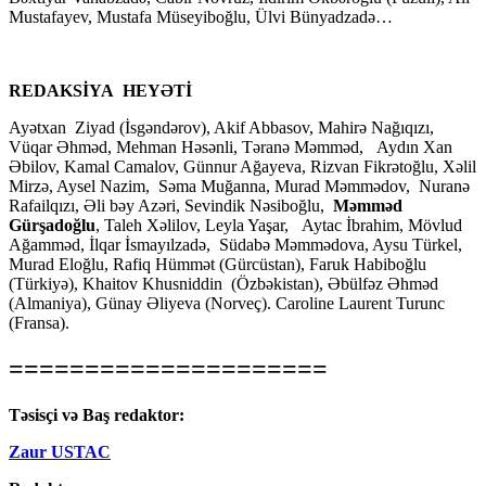
Mustafayev, Mustafa Müseyiboğlu, Ülvi Bünyadzadə…
REDAKSİYA HEYƏTİ
Ayətxan Ziyad (İsgəndərov), Akif Abbasov, Mahirə Nağıqızı,
Vüqar Əhməd, Mehman Həsənli, Təranə Məmməd, Aydın Xan
Əbilov, Kamal Camalov, Günnur Ağayeva, Rizvan Fikrətoğlu, Xəlil
Mirzə, Aysel Nazim, Səma Muğanna, Murad Məmmədov, Nuranə
Rafailqızı, Əli bəy Azəri, Sevindik Nəsiboğlu,
Məmməd
Gürşadoğlu
, Taleh Xəlilov, Leyla Yaşar, Aytac İbrahim, Mövlud
Ağamməd, İlqar İsmayılzadə, Südabə Məmmədova, Aysu Türkel,
Murad Eloğlu, Rafiq Hümmət (Gürcüstan), Faruk Habiboğlu
(Türkiyə), Khaitov Khusniddin (Özbəkistan), Əbülfəz Əhməd
(Almaniya), Günay Əliyeva (Norveç). Caroline Laurent Turunc
(Fransa).
=====================
Təsisçi və Baş redaktor:
Zaur USTAC