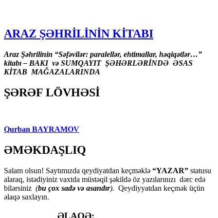
ARAZ ŞƏHRİLİNİN KİTABI
Araz Şəhrilinin “Səfəvilər: paralellər, ehtimallar, həqiqətlər…”
kitabı – BAKI və SUMQAYIT ŞƏHƏRLƏRİNDƏ ƏSAS
KİTAB MAĞAZALARINDA
ŞƏRƏF LÖVHƏSİ
Qurban BAYRAMOV
ƏMƏKDAŞLIQ
Salam olsun! Saytımızda qeydiyatdan keçməklə
“YAZAR”
statusu
alaraq, istədiyiniz vaxtda müstəqil şəkildə öz yazılarınızı dərc edə
bilərsiniz
(
bu çox sadə və asandır
).
Qeydiyyatdan keçmək üçün
əlaqə saxlayın.
ƏLAQƏ: