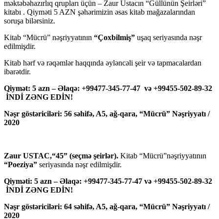
məktəbəhazırlıq qrupları üçün – Zaur Ustacın “Güllünün Şeirləri”
kitabı . Qiyməti 5 AZN şəhərimizin əsas kitab mağazalarından
soruşa bilərsiniz.
Kitab “Mücrü” nəşriyyatının
“Çoxbilmiş”
uşaq seriyasında nəşr
edilmişdir.
Kitab hərf və rəqəmlər haqqında əyləncəli şeir və tapmacalardan
ibarətdir.
Qiymət: 5 azn – Əlaqə: +99477-345-77-47 və +99455-502-89-32
İNDİ ZƏNG EDİN!
Nəşr göstəriciləri: 56 səhifə, A5, ağ-qara, “Mücrü” Nəşriyyatı /
2020
Zaur USTAC,“45” (seçmə şeirlər).
Kitab “Mücrü”nəşriyyatının
“Poeziya”
seriyasında nəşr edilmişdir.
Qiyməti: 5 azn – Əlaqə: +99477-345-77-47 və +99455-502-89-32
İNDİ ZƏNG EDİN!
Nəşr göstəriciləri: 64 səhifə, A5, ağ-qara, “Mücrü” Nəşriyyatı /
2020