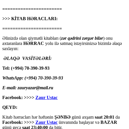
=======================
>>> KİTAB HƏRACLARI:
=======================
Əlinizdə olan qiymətli kitabları (
zər qədrini zərgər bilər
) onu
axtaranlara
HƏRRAC
yolu ilə satmaq istəyirsinizsə bizimlə əlaqə
saxlayın:
ƏLAQƏ VASİTƏLƏRİ:
Tel: (+994) 70-390-39-93
WhatsApp: (+994) 70-390-39-93
E-mail: zauryazar@mail.ru
Facebook: >>>>
Zaur Ustac
QEYD:
Kitab hərracları hər həftənin
ŞƏNBƏ
günü axşam
saat 20:01
da
Facebook: >>>>
Zaur Ustac
ünvanında başlayar və
BAZAR
günü gecə
saat 23:40:00
da bitir.