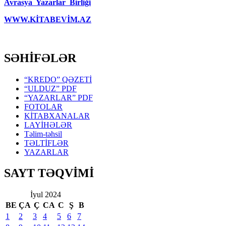
Avrasya Yazarlar Birliği
WWW.KİTABEVİM.AZ
SƏHİFƏLƏR
“KREDO” QƏZETİ
“ULDUZ” PDF
“YAZARLAR” PDF
FOTOLAR
KİTABXANALAR
LAYİHƏLƏR
Təlim-təhsil
TƏLTİFLƏR
YAZARLAR
SAYT TƏQVİMİ
İyul 2024
BE
ÇA
Ç
CA
C
Ş
B
1
2
3
4
5
6
7