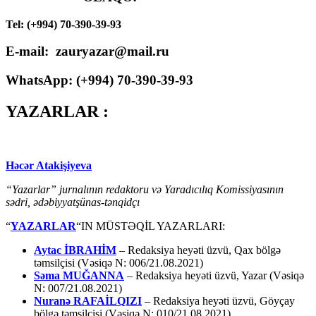
Tel: (+994) 70-390-39-93
E-mail: zauryazar@mail.ru
WhatsApp: (
+994
) 70-390-39-93
YAZARLAR :
Həcər Atakişiyeva
“Yazarlar” jurnalının redaktoru və Yaradıcılıq Komissiyasının
sədri, ədəbiyyatşünas-tənqidçı
“
YAZARLAR
“IN MÜSTƏQİL YAZARLARI:
Aytac İBRAHİM
– Redaksiya heyəti üzvü, Qax bölgə
təmsilçisi (Vəsiqə N: 006/21.08.2021)
Səma MUĞANNA
– Redaksiya heyəti üzvü, Yazar (Vəsiqə
N: 007/21.08.2021)
Nuranə RAFAİLQIZI
– Redaksiya heyəti üzvü, Göyçay
bölgə təmsilçisi (Vəsiqə N: 010/21.08.2021)