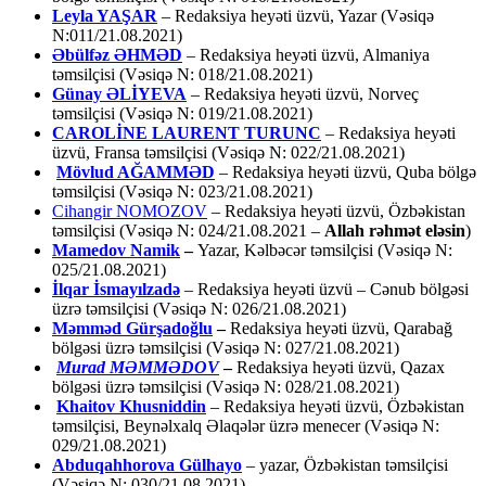
Leyla YAŞAR
– Redaksiya heyəti üzvü, Yazar (Vəsiqə
N:011/21.08.2021)
Əbülfəz ƏHMƏD
– Redaksiya heyəti üzvü, Almaniya
təmsilçisi (Vəsiqə N: 018/21.08.2021)
Günay ƏLİYEVA
– Redaksiya heyəti üzvü, Norveç
təmsilçisi (Vəsiqə N: 019/21.08.2021)
CAROLİNE LAURENT TURUNC
– Redaksiya heyəti
üzvü, Fransa təmsilçisi (Vəsiqə N: 022/21.08.2021)
Mövlud AĞAMMƏD
– Redaksiya heyəti üzvü, Quba bölgə
təmsilçisi (Vəsiqə N: 023/21.08.2021)
Cihangir NOMOZOV
– Redaksiya heyəti üzvü, Özbəkistan
təmsilçisi (Vəsiqə N: 024/21.08.2021 –
Allah rəhmət eləsin
)
Mamedov Namik
–
Yazar, Kəlbəcər təmsilçisi (Vəsiqə N:
025/21.08.2021)
İlqar İsmayılzadə
–
Redaksiya heyəti üzvü – Cənub bölgəsi
üzrə təmsilçisi (Vəsiqə N: 026/21.08.2021)
Məmməd Gürşadoğlu
–
Redaksiya heyəti üzvü, Qarabağ
bölgəsi üzrə təmsilçisi (Vəsiqə N: 027/21.08.2021)
Murad MƏMMƏDOV
–
Redaksiya heyəti üzvü, Qazax
bölgəsi üzrə təmsilçisi (Vəsiqə N: 028/21.08.2021)
Khaitov Khusniddin
– Redaksiya heyəti üzvü, Özbəkistan
təmsilçisi, Beynəlxalq Əlaqələr üzrə menecer (Vəsiqə N:
029/21.08.2021)
Abduqahhorova Gülhayo
– yazar, Özbəkistan təmsilçisi
(Vəsiqə N: 030/21.08.2021)