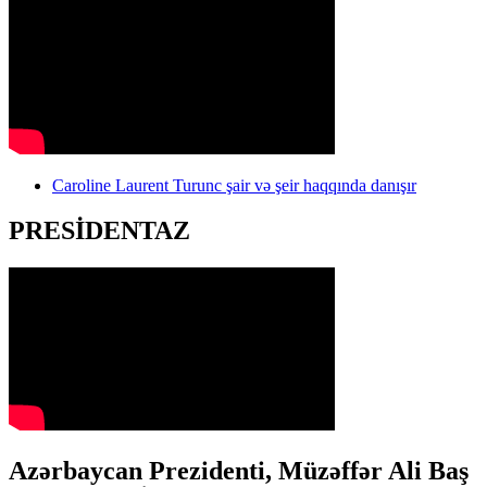
Caroline Laurent Turunc şair və şeir haqqında danışır
PRESİDENTAZ
Azərbaycan Prezidenti, Müzəffər Ali Baş