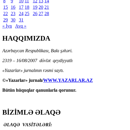
8
9
10
11
12
13
14
15
16
17
18
19
20
21
22
23
24
25
26
27
28
29
30
31
« İyn
Avq »
HAQQIMIZDA
Azərbaycan Respublikası, Bakı şəhəri.
2319 – 16/08/2007 dövlət qeydiyyatlı
«Yazarlar» jurnalının rəsmi saytı.
©«Yazarlar» jurnalı/
WWW.YAZARLAR.AZ
Bütün hüquqlar qanunlarla qorunur.
BİZİMLƏ ƏLAQƏ
ƏLAQƏ VASİTƏLƏRİ: