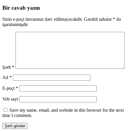
üzrə
naviqasiya
Bir cavab yazın
Sizin e-poçt ünvanınız dərc edilməyəcəkdir.
Gərəkli sahələr
*
ilə
işarələnmişdir
Şərh
*
Ad
*
E-poçt
*
Veb sayt
Save my name, email, and website in this browser for the next
time I comment.