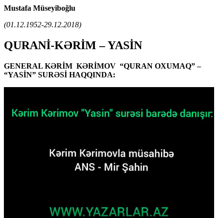
Mustafa Müseyiboğlu
(01.12.1952-29.12.2018)
QURANİ-KƏRİM – YASİN
GENERAL KƏRİM KƏRİMOV “QURAN OXUMAQ” –
“YASİN” SURƏSİ HAQQINDA: