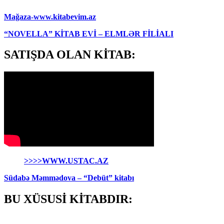
Mağaza-www.kitabevim.az
“NOVELLA” KİTAB EVİ – ELMLƏR FİLİALI
SATIŞDA OLAN KİTAB:
>>>>WWW.USTAC.AZ
Südabə Məmmədova – “Debüt” kitabı
BU XÜSUSİ KİTABDIR: