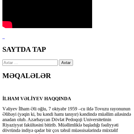
SAYTDA TAP
Axtarış:
MƏQALƏLƏR
İLHAM VƏLİYEV HAQQINDA
Vəliyev İlham Əli oğlu, 7 oktyabr 1959 –cu ildə Tovuzu rayonunun
Əlibəyi (yəqin ki, bu kəndi hamı tanıyır) kəndində müəllim ailəsində
anadan olub. Azərbaycan Dövlət Pedoqoji Universitetinin
Riyaziyyat fakültəsini bitirib. Müəllimliklə başladığı fəaliyyəti
dövründə indiyə qədər bir çox təhsil müəssisələrində müxtəlif