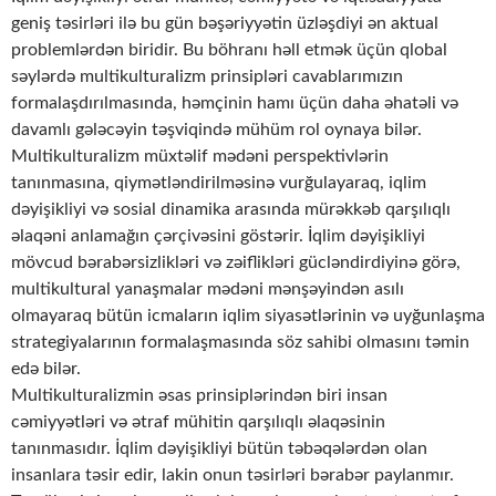
geniş təsirləri ilə bu gün bəşəriyyətin üzləşdiyi ən aktual
problemlərdən biridir. Bu böhranı həll etmək üçün qlobal
səylərdə multikulturalizm prinsipləri cavablarımızın
formalaşdırılmasında, həmçinin hamı üçün daha əhatəli və
davamlı gələcəyin təşviqində mühüm rol oynaya bilər.
Multikulturalizm müxtəlif mədəni perspektivlərin
tanınmasına, qiymətləndirilməsinə vurğulayaraq, iqlim
dəyişikliyi və sosial dinamika arasında mürəkkəb qarşılıqlı
əlaqəni anlamağın çərçivəsini göstərir. İqlim dəyişikliyi
mövcud bərabərsizlikləri və zəiflikləri gücləndirdiyinə görə,
multikultural yanaşmalar mədəni mənşəyindən asılı
olmayaraq bütün icmaların iqlim siyasətlərinin və uyğunlaşma
strategiyalarının formalaşmasında söz sahibi olmasını təmin
edə bilər.
Multikulturalizmin əsas prinsiplərindən biri insan
cəmiyyətləri və ətraf mühitin qarşılıqlı əlaqəsinin
tanınmasıdır. İqlim dəyişikliyi bütün təbəqələrdən olan
insanlara təsir edir, lakin onun təsirləri bərabər paylanmır.