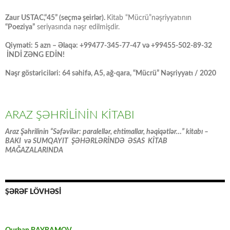
Zaur USTAC,“45” (seçmə şeirlər).
Kitab “Mücrü”nəşriyyatının
“Poeziya”
seriyasında nəşr edilmişdir.
Qiyməti: 5 azn – Əlaqə: +99477-345-77-47 və +99455-502-89-32
İNDİ ZƏNG EDİN!
Nəşr göstəriciləri: 64 səhifə, A5, ağ-qara, “Mücrü” Nəşriyyatı / 2020
ARAZ ŞƏHRİLİNİN KİTABI
Araz Şəhrilinin “Səfəvilər: paralellər, ehtimallar, həqiqətlər…” kitabı –
BAKI və SUMQAYIT ŞƏHƏRLƏRİNDƏ ƏSAS KİTAB
MAĞAZALARINDA
ŞƏRƏF LÖVHƏSİ