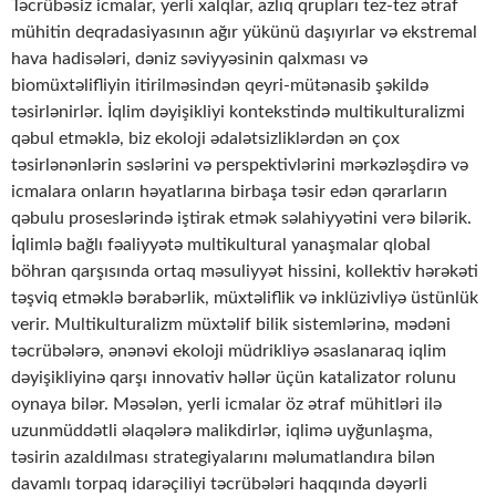
Təcrübəsiz icmalar, yerli xalqlar, azlıq qrupları tez-tez ətraf
mühitin deqradasiyasının ağır yükünü daşıyırlar və ekstremal
hava hadisələri, dəniz səviyyəsinin qalxması və
biomüxtəlifliyin itirilməsindən qeyri-mütənasib şəkildə
təsirlənirlər. İqlim dəyişikliyi kontekstində multikulturalizmi
qəbul etməklə, biz ekoloji ədalətsizliklərdən ən çox
təsirlənənlərin səslərini və perspektivlərini mərkəzləşdirə və
icmalara onların həyatlarına birbaşa təsir edən qərarların
qəbulu proseslərində iştirak etmək səlahiyyətini verə bilərik.
İqlimlə bağlı fəaliyyətə multikultural yanaşmalar qlobal
böhran qarşısında ortaq məsuliyyət hissini, kollektiv hərəkəti
təşviq etməklə bərabərlik, müxtəliflik və inklüzivliyə üstünlük
verir. Multikulturalizm müxtəlif bilik sistemlərinə, mədəni
təcrübələrə, ənənəvi ekoloji müdrikliyə əsaslanaraq iqlim
dəyişikliyinə qarşı innovativ həllər üçün katalizator rolunu
oynaya bilər. Məsələn, yerli icmalar öz ətraf mühitləri ilə
uzunmüddətli əlaqələrə malikdirlər, iqlimə uyğunlaşma,
təsirin azaldılması strategiyalarını məlumatlandıra bilən
davamlı torpaq idarəçiliyi təcrübələri haqqında dəyərli