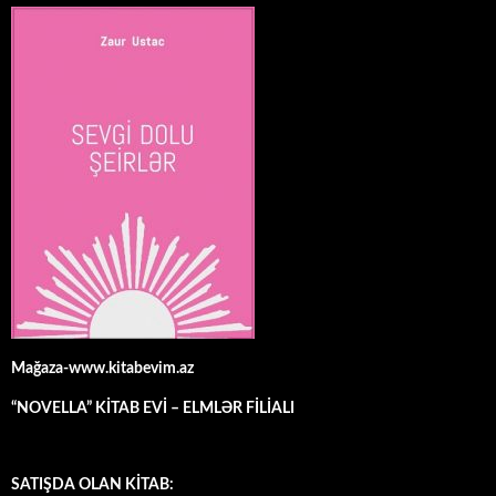
Mağaza-www.kitabevim.az
“NOVELLA” KİTAB EVİ – ELMLƏR FİLİALI
SATIŞDA OLAN KİTAB: