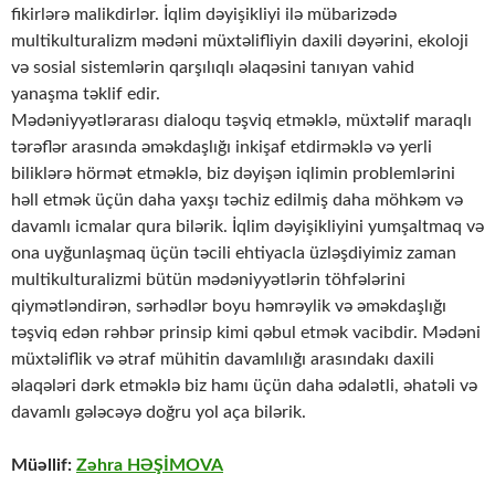
fikirlərə malikdirlər. İqlim dəyişikliyi ilə mübarizədə
multikulturalizm mədəni müxtəlifliyin daxili dəyərini, ekoloji
və sosial sistemlərin qarşılıqlı əlaqəsini tanıyan vahid
yanaşma təklif edir.
Mədəniyyətlərarası dialoqu təşviq etməklə, müxtəlif maraqlı
tərəflər arasında əməkdaşlığı inkişaf etdirməklə və yerli
biliklərə hörmət etməklə, biz dəyişən iqlimin problemlərini
həll etmək üçün daha yaxşı təchiz edilmiş daha möhkəm və
davamlı icmalar qura bilərik. İqlim dəyişikliyini yumşaltmaq və
ona uyğunlaşmaq üçün təcili ehtiyacla üzləşdiyimiz zaman
multikulturalizmi bütün mədəniyyətlərin töhfələrini
qiymətləndirən, sərhədlər boyu həmrəylik və əməkdaşlığı
təşviq edən rəhbər prinsip kimi qəbul etmək vacibdir. Mədəni
müxtəliflik və ətraf mühitin davamlılığı arasındakı daxili
əlaqələri dərk etməklə biz hamı üçün daha ədalətli, əhatəli və
davamlı gələcəyə doğru yol aça bilərik.
Müəllif:
Zəhra HƏŞİMOVA