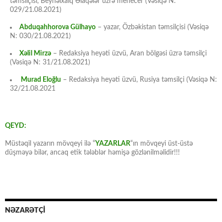
təmsilçisi, Beynəlxalq Əlaqələr üzrə menecer (Vəsiqə N:
029/21.08.2021)
Abduqahhorova Gülhayo
– yazar, Özbəkistan təmsilçisi (Vəsiqə
N: 030/21.08.2021)
Xəlil Mirzə
– Redaksiya heyəti üzvü, Aran bölgəsi üzrə təmsilçi
(Vəsiqə N: 31/21.08.2021)
Murad Eloğlu
– Redaksiya heyəti üzvü, Rusiya təmsilçi (Vəsiqə N:
32/21.08.2021
QEYD:
Müstəqil yazarın mövqeyi ilə “
YAZARLAR
“ın mövqeyi üst-üstə
düşməyə bilər, ancaq etik tələblər həmişə gözlənilməlidir!!!
NƏZARƏTÇİ