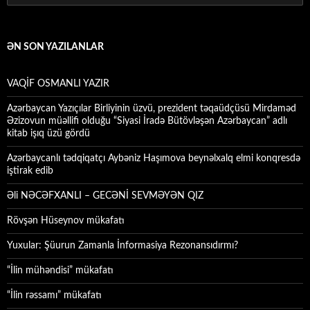
ƏN SON YAZILANLAR
VAQİF OSMANLI YAZIR
Azərbaycan Yazıçılar Birliyinin üzvü, prezident təqaüdçüsü Mirdaməd
Əzizovun müəllifi olduğu “Siyasi İradə Bütövləşən Azərbaycan” adlı
kitab işıq üzü gördü
Azərbaycanlı tədqiqatçı Aybəniz Haşımova beynəlxalq elmi konqresdə
iştirak edib
Əli NƏCƏFXANLI – GECƏNİ SEVMƏYƏN QIZ
Rövşən Hüseynov mükafatı
Yuxular: Şüurun Zamanla İnformasiya Rezonansıdırmı?
“İlin mühəndisi” mükafatı
“İlin rəssamı” mükafatı