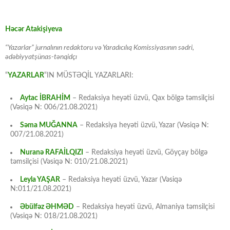
Həcər Atakişiyeva
“Yazarlar” jurnalının redaktoru və Yaradıcılıq Komissiyasının sədri,
ədəbiyyatşünas-tənqidçı
“
YAZARLAR
“IN MÜSTƏQİL YAZARLARI:
Aytac İBRAHİM
– Redaksiya heyəti üzvü, Qax bölgə təmsilçisi
(Vəsiqə N: 006/21.08.2021)
Səma MUĞANNA
– Redaksiya heyəti üzvü, Yazar (Vəsiqə N:
007/21.08.2021)
Nuranə RAFAİLQIZI
– Redaksiya heyəti üzvü, Göyçay bölgə
təmsilçisi (Vəsiqə N: 010/21.08.2021)
Leyla YAŞAR
– Redaksiya heyəti üzvü, Yazar (Vəsiqə
N:011/21.08.2021)
Əbülfəz ƏHMƏD
– Redaksiya heyəti üzvü, Almaniya təmsilçisi
(Vəsiqə N: 018/21.08.2021)