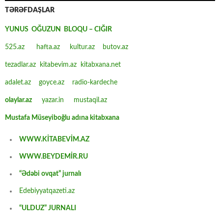
TƏRƏFDAŞLAR
YUNUS OĞUZUN BLOQU – CIĞIR
525.az
hafta.az
kultur.az
butov.az
tezadlar.az
kitabevim.az
kitabxana.net
adalet.az
goyce.az
radio-kardeche
olaylar.az
yazar.in
mustaqil.az
Mustafa Müseyiboğlu adına kitabxana
WWW.KİTABEVİM.AZ
WWW.BEYDEMİR.RU
“Ədəbi ovqat” jurnalı
Edebiyyatqazeti.az
“ULDUZ” JURNALI