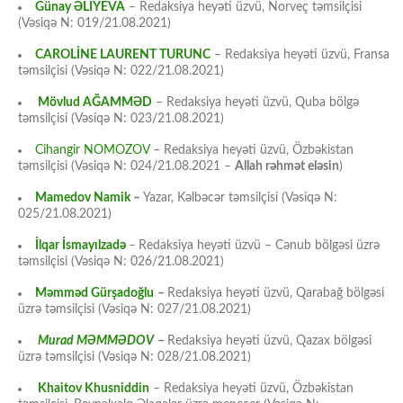
Günay ƏLİYEVA
– Redaksiya heyəti üzvü, Norveç təmsilçisi
(Vəsiqə N: 019/21.08.2021)
CAROLİNE LAURENT TURUNC
– Redaksiya heyəti üzvü, Fransa
təmsilçisi (Vəsiqə N: 022/21.08.2021)
Mövlud AĞAMMƏD
– Redaksiya heyəti üzvü, Quba bölgə
təmsilçisi (Vəsiqə N: 023/21.08.2021)
Cihangir NOMOZOV
– Redaksiya heyəti üzvü, Özbəkistan
təmsilçisi (Vəsiqə N: 024/21.08.2021 –
Allah rəhmət eləsin
)
Mamedov Namik
–
Yazar, Kəlbəcər təmsilçisi (Vəsiqə N:
025/21.08.2021)
İlqar İsmayılzadə
–
Redaksiya heyəti üzvü – Cənub bölgəsi üzrə
təmsilçisi (Vəsiqə N: 026/21.08.2021)
Məmməd Gürşadoğlu
–
Redaksiya heyəti üzvü, Qarabağ bölgəsi
üzrə təmsilçisi (Vəsiqə N: 027/21.08.2021)
Murad MƏMMƏDOV
–
Redaksiya heyəti üzvü, Qazax bölgəsi
üzrə təmsilçisi (Vəsiqə N: 028/21.08.2021)
Khaitov Khusniddin
– Redaksiya heyəti üzvü, Özbəkistan