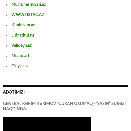
Mucrunesriyyati.az
WWW.USTAC.AZ
Kitabevim.az
Litinstitut.ru
Valideyn.az
Mucru.art
Olaylar.az
ADƏTİMİZ :
GENERAL KƏRİM KƏRİMOV “QURAN OXUMAQ”-“YASİN” SURƏSİ
HAQQINDA: