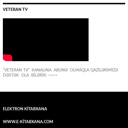
VETERAN TV
“VETERAN TV” KANALINA ABUNƏ OLMAQLA QAZİLƏRIMİZƏ
DƏSTƏK OLA BİLƏRİK: >>>>
ELEKTRON KİTABXANA
WWW.E-KİTABXANA.COM