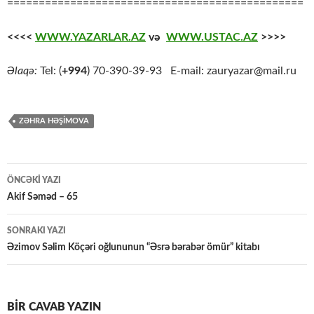
===============================================
<<<<
WWW.YAZARLAR.AZ
və
WWW.USTAC.AZ
>>>>
Əlaqə:
Tel: (
+994
) 70-390-39-93 E-mail: zauryazar@mail.ru
ZƏHRA HƏŞIMOVA
Yazılar
ÖNCƏKI YAZI
üzrə
Akif Səməd – 65
naviqasiya
SONRAKI YAZI
Əzimov Səlim Köçəri oğlununun “Əsrə bərabər ömür” kitabı
BIR CAVAB YAZIN