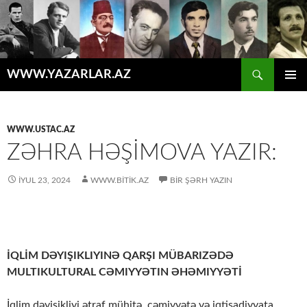
Axtar
WWW.YAZARLAR.AZ
MÜHTƏVIYYATA
ƏSAS
KEÇ
MENYU
WWW.USTAC.AZ
ZƏHRA HƏŞIMOVA YAZIR:
İYUL 23, 2024
WWW.BITIK.AZ
BIR ŞƏRH YAZIN
İQLİM DƏYIŞIKLIYINƏ QARŞI MÜBARIZƏDƏ
MULTIKULTURAL CƏMIYYƏTIN ƏHƏMIYYƏTİ
İqlim dəyişikliyi ətraf mühitə, cəmiyyətə və iqtisadiyyata