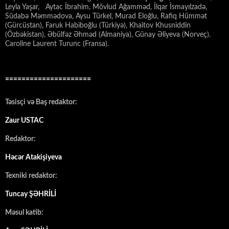
Leyla Yaşar, Aytac İbrahim, Mövlud Ağamməd, İlqar İsmayılzadə,
Südabə Məmmədova, Aysu Türkel, Murad Eloğlu, Rafiq Hümmət
(Gürcüstan), Faruk Habiboğlu (Türkiyə), Khaitov Khusniddin
(Özbəkistan), Əbülfəz Əhməd (Almaniya), Günay Əliyeva (Norveç).
Caroline Laurent Turunc (Fransa).
=====================
Təsisçi və Baş redaktor:
Zaur USTAC
Redaktor:
Həcər Atakişiyeva
Texniki redaktor:
Tuncay ŞƏHRİLİ
Məsul katib: