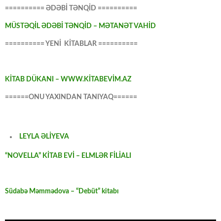
========== ƏDƏBİ TƏNQİD ==========
MÜSTƏQİL ƏDƏBİ TƏNQİD – MƏTANƏT VAHİD
========== YENİ KİTABLAR ==========
KİTAB DÜKANI – WWW.KİTABEVİM.AZ
======ONU YAXINDAN TANIYAQ======
LEYLA ƏLİYEVA
“NOVELLA” KİTAB EVİ – ELMLƏR FİLİALI
Südabə Məmmədova – “Debüt” kitabı