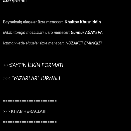
Araz ŞƏHRİLİ
Beynəlxalq əlaqələr üzrə menecer:
Khaitov Khusniddin
Ədəbi tənqid məsələləri üzrə menecer:
Günnur AĞAYEVA
İctimaiyyətlə əlaqələr üzrə menecer:
NƏZAKƏT EMİNQIZI
>>:
SAYTIN İLKİN FORMATI
>>:
“YAZARLAR” JURNALI
=======================
>>> KİTAB HƏRACLARI:
=======================