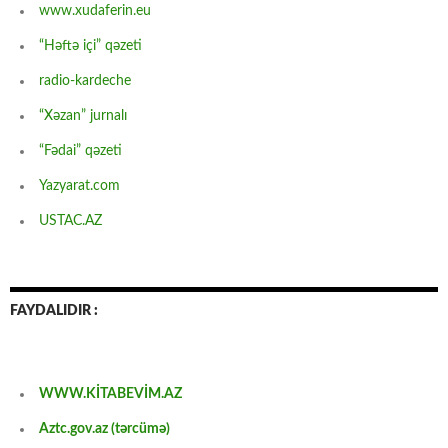
www.xudaferin.eu
“Həftə içi” qəzeti
radio-kardeche
“Xəzan” jurnalı
“Fədai” qəzeti
Yazyarat.com
USTAC.AZ
FAYDALIDIR :
WWW.KİTABEVİM.AZ
Aztc.gov.az (tərcümə)