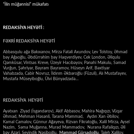
“İlin müğənnisi” mükafatı
REDAKSİYA HEYƏTİ :
FƏXRİ REDAKSİYA HEYƏTİ
Abbasqulu ağa Bakıxanov, Mirzə Fətəli Axundov, Lev Tolstoy, Əhməd
bəy Ağaoğlu, Əbdürrəhim bəy Haqverdiyev, Cek London, Əliqulu
Qəmküsar, Vintsas Kreve, Üzeyir Hacıbəyov, Pənahi Makulu, Səməd
Vurğun, Şəhriyar, Bayram Bayramov, Hüseyn Arif, Bəxtiyar
Vahabzadə, Cabir Novruz, İldırım Əkbəroğlu (Füzuli), Alı Mustafayev,
Mustafa Müseyiboğlu, Ülvi Bünyadzadə…
REDAKSİYA HEYƏTİ
Ayətxan Ziyad (İsgəndərov), Akif Abbasov, Mahirə Nağıqızı, Vüqar
Əhməd, Mehman Həsənli, Təranə Məmməd, Aydın Xan Əbilov,
Kamal Camalov, Günnur Ağayeva, Rizvan Fikrətoğlu, Xəlil Mirzə, Aysel
Nazim, Səma Muğanna, Murad Məmmədov, Nuranə Rafailqızı, Əli
bəy Azəri, Sevindik Nəsiboğlu,
Məmməd Gürşadoğlu
, Taleh Xəlilov,