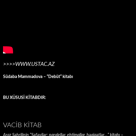
>>>>WWW.USTAC.AZ
Südabə Məmmədova – “Debüt” kitabı
BU XÜSUSİ KİTABDIR:
VACIB KITAB
Araz Şəhrilinin “Səfəvilər: paralellər, ehtimallar, həqiqətlər…” kitabı –