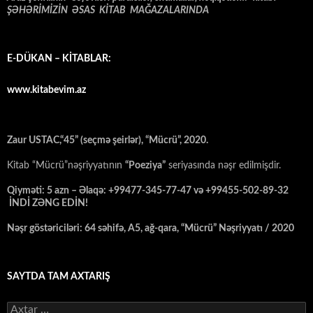
ŞƏHƏRİMİZİN ƏSAS KİTAB MAĞAZALARINDA
E-DÜKAN – KİTABLAR:
www.kitabevim.az
Zaur USTAC,“45” (seçmə şeirlər), “Mücrü”, 2020.
Kitab “Mücrü”nəşriyyatının
“Poeziya”
seriyasında nəşr edilmişdir.
Qiyməti: 5 azn – Əlaqə: +99477-345-77-47 və +99455-502-89-32
İNDİ ZƏNG EDİN!
Nəşr göstəriciləri: 64 səhifə, A5, ağ-qara, “Mücrü” Nəşriyyatı / 2020
SAYTDA TAM AXTARIŞ
Axtarış: