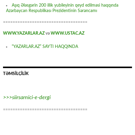
Aşıq Ələsgərin 200 illik yubileyinin qeyd edilməsi haqqında
Azərbaycan Respublikası Prezidentinin Sərəncamı
===================================
WWW.YAZARLAR.AZ
və
WWW.USTAC.AZ
“YAZARLAR.AZ” SAYTI HAQQINDA
TƏMSİLÇİLİK
>>>siirsarnici-e-dergi
===================================