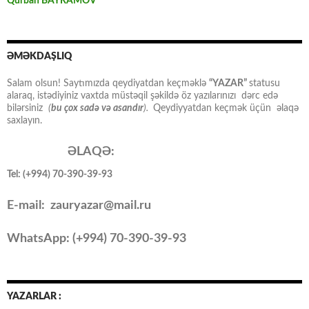
Qurban BAYRAMOV
ƏMƏKDAŞLIQ
Salam olsun! Saytımızda qeydiyatdan keçməklə
“YAZAR”
statusu
alaraq, istədiyiniz vaxtda müstəqil şəkildə öz yazılarınızı dərc edə
bilərsiniz
(
bu çox sadə və asandır
).
Qeydiyyatdan keçmək üçün əlaqə
saxlayın.
ƏLAQƏ:
Tel: (+994) 70-390-39-93
E-mail: zauryazar@mail.ru
WhatsApp: (
+994
) 70-390-39-93
YAZARLAR :