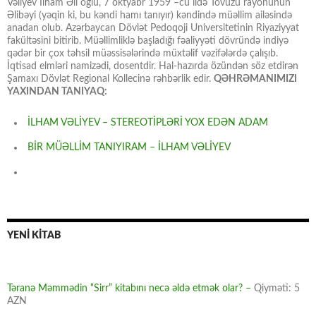
Vəliyev İlham Əli oğlu, 7 oktyabr 1959 –cu ildə Tovuzu rayonunun
Əlibəyi (yəqin ki, bu kəndi hamı tanıyır) kəndində müəllim ailəsində
anadan olub. Azərbaycan Dövlət Pedoqoji Universitetinin Riyaziyyat
fakültəsini bitirib. Müəllimliklə başladığı fəaliyyəti dövründə indiyə
qədər bir çox təhsil müəssisələrində müxtəlif vəzifələrdə çalışıb.
İqtisad elmləri namizədi, dosentdir. Hal-hazırda özündən söz etdirən
Şamaxı Dövlət Regional Kollecinə rəhbərlik edir.
QƏHRƏMANIMIZI
YAXINDAN TANIYAQ:
İLHAM VƏLİYEV – STEREOTİPLƏRİ YOX EDƏN ADAM
BİR MÜƏLLİM TANIYIRAM – İLHAM VƏLİYEV
YENİ KİTAB
Təranə Məmmədin “Sirr” kitabını necə əldə etmək olar? –
Qiyməti: 5
AZN