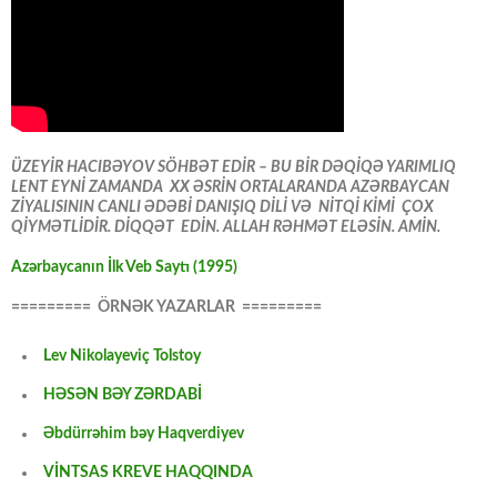
ÜZEYİR HACIBƏYOV SÖHBƏT EDİR – BU BİR DƏQİQƏ YARIMLIQ
LENT EYNİ ZAMANDA XX ƏSRİN ORTALARANDA AZƏRBAYCAN
ZİYALISININ CANLI ƏDƏBİ DANIŞIQ DİLİ VƏ NİTQİ KİMİ ÇOX
QİYMƏTLİDİR. DİQQƏT EDİN. ALLAH RƏHMƏT ELƏSİN. AMİN.
Azərbaycanın İlk Veb Saytı (1995)
========= ÖRNƏK YAZARLAR =========
Lev Nikolayeviç Tolstoy
HƏSƏN BƏY ZƏRDABİ
Əbdürrəhim bəy Haqverdiyev
VİNTSAS KREVE HAQQINDA