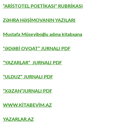
“ARİSTOTEL POETİKASI” RUBRİKASI
ZƏHRA HƏŞİMOVANIN YAZILARI
Mustafa Müseyiboğlu adına kitabxana
“ƏDƏBİ OVQAT” JURNALI PDF
“YAZARLAR” JURNALI PDF
“ULDUZ” JURNALI PDF
“XƏZAN”JURNALI PDF
WWW.KİTABEVİM.AZ
YAZARLAR.AZ