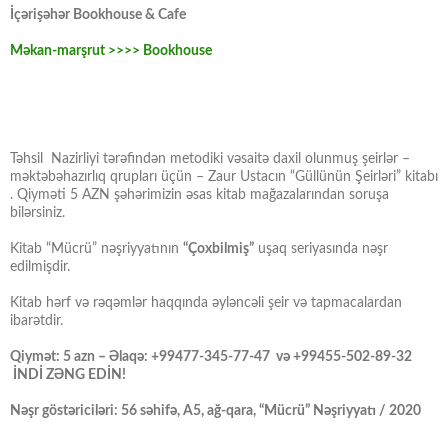
İçərişəhər Bookhouse & Cafe
Məkan-marşrut >>>> Bookhouse
Təhsil Nazirliyi tərəfindən metodiki vəsaitə daxil olunmuş şeirlər –
məktəbəhazırlıq qrupları üçün – Zaur Ustacın “Güllünün Şeirləri” kitabı
. Qiyməti 5 AZN şəhərimizin əsas kitab mağazalarından soruşa
bilərsiniz.
Kitab “Mücrü” nəşriyyatının
“Çoxbilmiş”
uşaq seriyasında nəşr
edilmişdir.
Kitab hərf və rəqəmlər haqqında əyləncəli şeir və tapmacalardan
ibarətdir.
Qiymət: 5 azn – Əlaqə: +99477-345-77-47 və +99455-502-89-32
İNDİ ZƏNG EDİN!
Nəşr göstəriciləri: 56 səhifə, A5, ağ-qara, “Mücrü” Nəşriyyatı / 2020