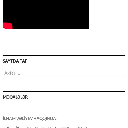
SAYTDA TAP
Axtarış:
MƏQALƏLƏR
İLHAM VƏLİYEV HAQQINDA