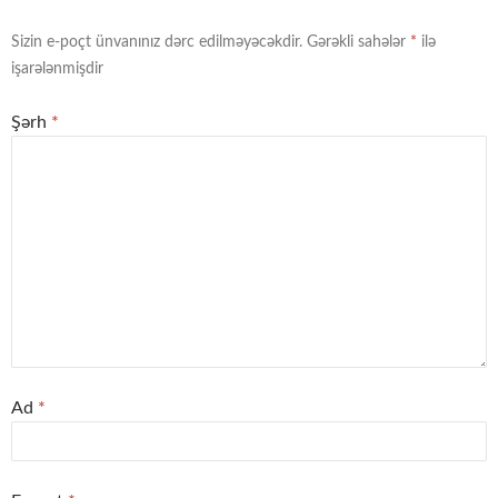
Sizin e-poçt ünvanınız dərc edilməyəcəkdir.
Gərəkli sahələr
*
ilə
işarələnmişdir
Şərh
*
Ad
*