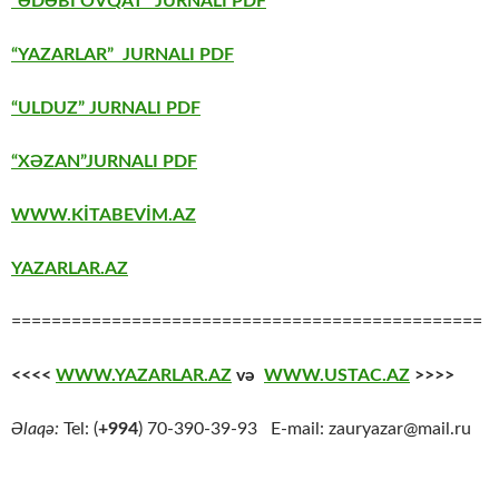
“ƏDƏBİ OVQAT” JURNALI PDF
“YAZARLAR” JURNALI PDF
“ULDUZ” JURNALI PDF
“XƏZAN”JURNALI PDF
WWW.KİTABEVİM.AZ
YAZARLAR.AZ
===============================================
<<<<
WWW.YAZARLAR.AZ
və
WWW.USTAC.AZ
>>>>
Əlaqə:
Tel: (
+994
) 70-390-39-93 E-mail: zauryazar@mail.ru