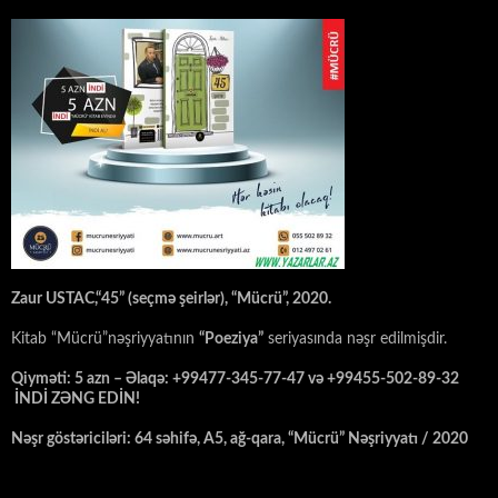
Zaur USTAC,“45” (seçmə şeirlər), “Mücrü”, 2020.
Kitab “Mücrü”nəşriyyatının
“Poeziya”
seriyasında nəşr edilmişdir.
Qiyməti: 5 azn – Əlaqə: +99477-345-77-47 və +99455-502-89-32
İNDİ ZƏNG EDİN!
Nəşr göstəriciləri: 64 səhifə, A5, ağ-qara, “Mücrü” Nəşriyyatı / 2020