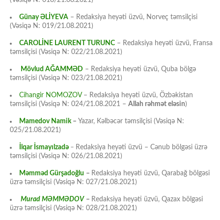
(Vəsiqə N: 018/21.08.2021)
Günay ƏLİYEVA
– Redaksiya heyəti üzvü, Norveç təmsilçisi
(Vəsiqə N: 019/21.08.2021)
CAROLİNE LAURENT TURUNC
– Redaksiya heyəti üzvü, Fransa
təmsilçisi (Vəsiqə N: 022/21.08.2021)
Mövlud AĞAMMƏD
– Redaksiya heyəti üzvü, Quba bölgə
təmsilçisi (Vəsiqə N: 023/21.08.2021)
Cihangir NOMOZOV
– Redaksiya heyəti üzvü, Özbəkistan
təmsilçisi (Vəsiqə N: 024/21.08.2021 –
Allah rəhmət eləsin
)
Mamedov Namik
–
Yazar, Kəlbəcər təmsilçisi (Vəsiqə N:
025/21.08.2021)
İlqar İsmayılzadə
–
Redaksiya heyəti üzvü – Cənub bölgəsi üzrə
təmsilçisi (Vəsiqə N: 026/21.08.2021)
Məmməd Gürşadoğlu
–
Redaksiya heyəti üzvü, Qarabağ bölgəsi
üzrə təmsilçisi (Vəsiqə N: 027/21.08.2021)
Murad MƏMMƏDOV
–
Redaksiya heyəti üzvü, Qazax bölgəsi
üzrə təmsilçisi (Vəsiqə N: 028/21.08.2021)