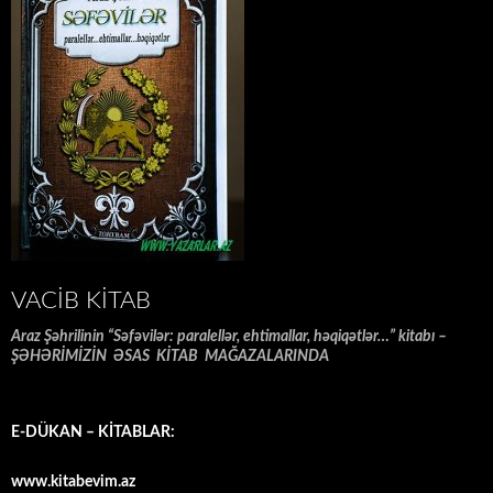
VACIB KITAB
Araz Şəhrilinin “Səfəvilər: paralellər, ehtimallar, həqiqətlər…” kitabı –
ŞƏHƏRİMİZİN ƏSAS KİTAB MAĞAZALARINDA
E-DÜKAN – KİTABLAR:
www.kitabevim.az