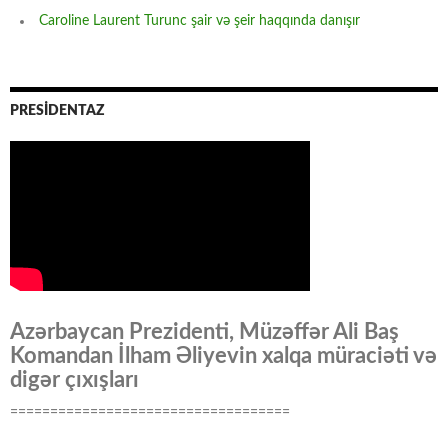
Caroline Laurent Turunc şair və şeir haqqında danışır
PRESİDENTAZ
Azərbaycan Prezidenti, Müzəffər Ali Baş
Komandan İlham Əliyevin xalqa müraciəti və
digər çıxışları
===================================