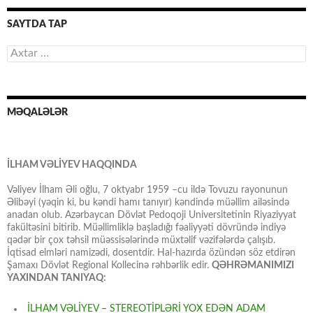
SAYTDA TAP
Axtarış:
MƏQALƏLƏR
İLHAM VƏLİYEV HAQQINDA
Vəliyev İlham Əli oğlu, 7 oktyabr 1959 –cu ildə Tovuzu rayonunun
Əlibəyi (yəqin ki, bu kəndi hamı tanıyır) kəndində müəllim ailəsində
anadan olub. Azərbaycan Dövlət Pedoqoji Universitetinin Riyaziyyat
fakültəsini bitirib. Müəllimliklə başladığı fəaliyyəti dövründə indiyə
qədər bir çox təhsil müəssisələrində müxtəlif vəzifələrdə çalışıb.
İqtisad elmləri namizədi, dosentdir. Hal-hazırda özündən söz etdirən
Şamaxı Dövlət Regional Kollecinə rəhbərlik edir.
QƏHRƏMANIMIZI
YAXINDAN TANIYAQ:
İLHAM VƏLİYEV – STEREOTİPLƏRİ YOX EDƏN ADAM