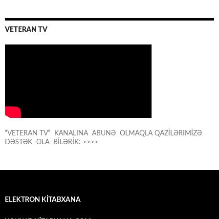
VETERAN TV
“VETERAN TV” KANALINA ABUNƏ OLMAQLA QAZİLƏRIMİZƏ
DƏSTƏK OLA BİLƏRİK: >>>>
ELEKTRON KİTABXANA