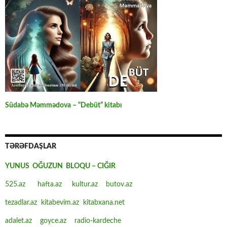
Südabə Məmmədova – “Debüt” kitabı
TƏRƏFDAŞLAR
YUNUS OĞUZUN BLOQU – CIĞIR
525.az
hafta.az
kultur.az
butov.az
tezadlar.az
kitabevim.az
kitabxana.net
adalet.az
goyce.az
radio-kardeche