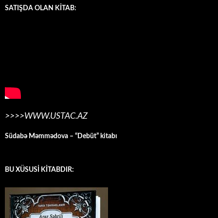
SATIŞDA OLAN KİTAB:
>>>>WWW.USTAC.AZ
Südabə Məmmədova – “Debüt” kitabı
BU XÜSUSİ KİTABDIR: