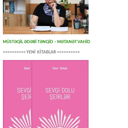
MÜSTƏQİL ƏDƏBİ TƏNQİD – MƏTANƏT VAHİD
========== YENİ KİTABLAR ==========