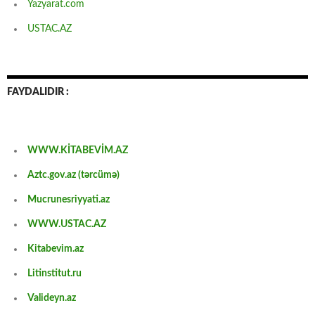
Yazyarat.com
USTAC.AZ
FAYDALIDIR :
WWW.KİTABEVİM.AZ
Aztc.gov.az (tərcümə)
Mucrunesriyyati.az
WWW.USTAC.AZ
Kitabevim.az
Litinstitut.ru
Valideyn.az