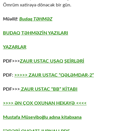
Ömrüm xatirəyə dönəcək bir gün.
Müəllif:
Budaq TƏHMƏZ
BUDAQ TƏHMƏZİN YAZILARI
YAZARLAR
PDF>>>
ZAUR USTAC UŞAQ ŞEİRLƏRİ
PDF:
>>>>> ZAUR USTAC “QƏLƏMDAR-2”
PDF>>>
ZAUR USTAC “BB” KİTABI
>>>> ƏN ÇOX OXUNAN HEKAYƏ <<<<
Mustafa Müseyiboğlu adına kitabxana