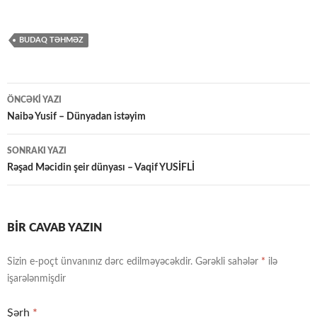
BUDAQ TƏHMƏZ
Yazılar
ÖNCƏKI YAZI
üzrə
Naibə Yusif – Dünyadan istəyim
naviqasiya
SONRAKI YAZI
Rəşad Məcidin şeir dünyası – Vaqif YUSİFLİ
BIR CAVAB YAZIN
Sizin e-poçt ünvanınız dərc edilməyəcəkdir.
Gərəkli sahələr
*
ilə
işarələnmişdir
Şərh
*