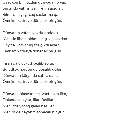
Uşaqkən bilməzdim dünyada nə var,
Sinəmdə yatırmış min-min arzular.
Bilmirdim yağacaq saçlarıma qar,
Ömrüm xatirəyə dönəcək bir gün.
Dünyanın vəfası yoxdu əzəldən,
Mən də ilham aldım bir şux gözəldən.
Heyif ki, cavanlıq tez çıxdı əldən,
Ömrüm xatirəyə dönəcək bir gün.
İnsan da çiçəktək açılıb solur,
Buludtək hərdən də boşalıb dolur.
Dünyadan köçəndə xatirə qalır,
Ömrüm xatirəyə dönəcək bir gün.
Dünyada olmasın heç vaxt nəsh illər,
Dolanacaq aylar, illər, fəsillər.
Məni oxuyacaq gələn nəsillər,
Mənim də həyatım sönəcək bir gün,