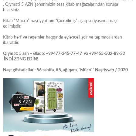
. Qiyməti 5 AZN şəhərimizin əsas kitab mağazalarından soruşa
bilərsiniz.
Kitab “Mücrü” nəşriyyatının
“Çoxbilmiş”
uşaq seriyasında nəşr
edilmişdir.
Kitab hərf və rəqəmlər haqqında əyləncəli şeir və tapmacalardan
ibarətdir.
Qiymət: 5 azn – Əlaqə: +99477-345-77-47 və +99455-502-89-32
İNDİ ZƏNG EDİN!
Nəşr göstəriciləri: 56 səhifə, A5, ağ-qara, “Mücrü” Nəşriyyatı / 2020