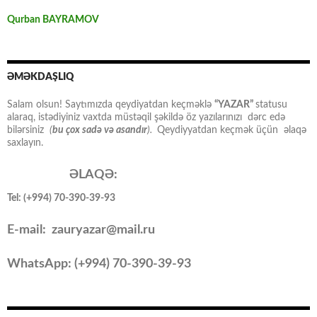
Qurban BAYRAMOV
ƏMƏKDAŞLIQ
Salam olsun! Saytımızda qeydiyatdan keçməklə
“YAZAR”
statusu
alaraq, istədiyiniz vaxtda müstəqil şəkildə öz yazılarınızı dərc edə
bilərsiniz
(
bu çox sadə və asandır
).
Qeydiyyatdan keçmək üçün əlaqə
saxlayın.
ƏLAQƏ:
Tel: (+994) 70-390-39-93
E-mail: zauryazar@mail.ru
WhatsApp: (
+994
) 70-390-39-93