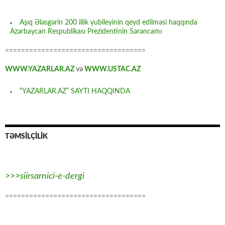
Aşıq Ələsgərin 200 illik yubileyinin qeyd edilməsi haqqında
Azərbaycan Respublikası Prezidentinin Sərəncamı
===================================
WWW.YAZARLAR.AZ
və
WWW.USTAC.AZ
“YAZARLAR.AZ” SAYTI HAQQINDA
TƏMSİLÇİLİK
>>>siirsarnici-e-dergi
===================================