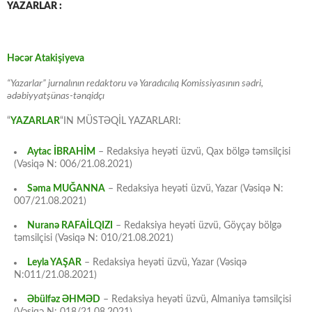
YAZARLAR :
Həcər Atakişiyeva
“Yazarlar” jurnalının redaktoru və Yaradıcılıq Komissiyasının sədri,
ədəbiyyatşünas-tənqidçı
“
YAZARLAR
“IN MÜSTƏQİL YAZARLARI:
Aytac İBRAHİM
– Redaksiya heyəti üzvü, Qax bölgə təmsilçisi
(Vəsiqə N: 006/21.08.2021)
Səma MUĞANNA
– Redaksiya heyəti üzvü, Yazar (Vəsiqə N:
007/21.08.2021)
Nuranə RAFAİLQIZI
– Redaksiya heyəti üzvü, Göyçay bölgə
təmsilçisi (Vəsiqə N: 010/21.08.2021)
Leyla YAŞAR
– Redaksiya heyəti üzvü, Yazar (Vəsiqə
N:011/21.08.2021)
Əbülfəz ƏHMƏD
– Redaksiya heyəti üzvü, Almaniya təmsilçisi