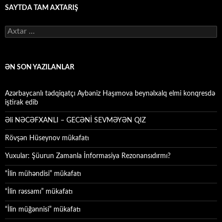
SAYTDA TAM AXTARIŞ
Axtarış:
ƏN SON YAZILANLAR
Azərbaycanlı tədqiqatçı Aybəniz Haşımova beynəlxalq elmi konqresdə
iştirak edib
Əli NƏCƏFXANLI – GECƏNİ SEVMƏYƏN QIZ
Rövşən Hüseynov mükafatı
Yuxular: Şüurun Zamanla İnformasiya Rezonansıdırmı?
“İlin mühəndisi” mükafatı
“İlin rəssamı” mükafatı
“İlin müğənnisi” mükafatı