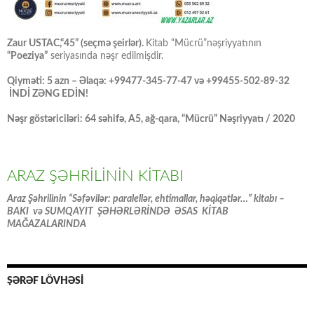
Zaur USTAC,“45” (seçmə şeirlər).
Kitab “Mücrü”nəşriyyatının
“Poeziya”
seriyasında nəşr edilmişdir.
Qiyməti: 5 azn – Əlaqə: +99477-345-77-47 və +99455-502-89-32
İNDİ ZƏNG EDİN!
Nəşr göstəriciləri: 64 səhifə, A5, ağ-qara, “Mücrü” Nəşriyyatı / 2020
ARAZ ŞƏHRİLİNİN KİTABI
Araz Şəhrilinin “Səfəvilər: paralellər, ehtimallar, həqiqətlər…” kitabı –
BAKI və SUMQAYIT ŞƏHƏRLƏRİNDƏ ƏSAS KİTAB
MAĞAZALARINDA
ŞƏRƏF LÖVHƏSİ