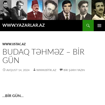
Axtar
WWW.YAZARLAR.AZ
MÜHTƏVIYYATA
ƏSAS
KEÇ
MENYU
WWW.USTAC.AZ
BUDAQ TƏHMƏZ – BIR
GÜN
AVQUST 14, 2024
WWW.BITIK.AZ
BIR ŞƏRH YAZIN
…BİR GÜN…