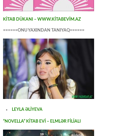
KİTAB DÜKANI – WWW.KİTABEVİM.AZ
======ONU YAXINDAN TANIYAQ======
LEYLA ƏLİYEVA
“NOVELLA” KİTAB EVİ – ELMLƏR FİLİALI