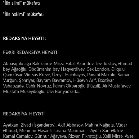
“İlin alimi” mükafatı
“İlin həkimi” mükafatı
REDAKSİYA HEYƏTİ :
FƏXRİ REDAKSİYA HEYƏTİ
Abbasqulu ağa Bakıxanov, Mirzə Fətəli Axundov, Lev Tolstoy, Əhməd
bəy Ağaoğlu, Əbdürrəhim bəy Haqverdiyev, Cek London, Əliqulu
Qəmküsar, Vintsas Kreve, Üzeyir Hacıbəyov, Pənahi Makulu, Səməd
Vurğun, Şəhriyar, Bayram Bayramov, Hüseyn Arif, Bəxtiyar
Vahabzadə, Cabir Novruz, İldırım Əkbəroğlu (Füzuli), Alı Mustafayev,
Mustafa Müseyiboğlu, Ülvi Bünyadzadə…
REDAKSİYA HEYƏTİ
Ayətxan Ziyad (İsgəndərov), Akif Abbasov, Mahirə Nağıqızı, Vüqar
Əhməd, Mehman Həsənli, Təranə Məmməd, Aydın Xan Əbilov,
Kamal Camalov, Günnur Ağayeva, Rizvan Fikrətoğlu, Xəlil Mirzə, Aysel