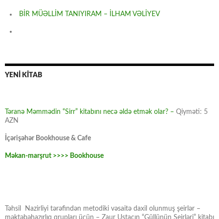
BİR MÜƏLLİM TANIYIRAM – İLHAM VƏLİYEV
YENİ KİTAB
Təranə Məmmədin “Sirr” kitabını necə əldə etmək olar? –
Qiyməti: 5
AZN
İçərişəhər Bookhouse & Cafe
Məkan-marşrut >>>> Bookhouse
Təhsil Nazirliyi tərəfindən metodiki vəsaitə daxil olunmuş şeirlər –
məktəbəhazırlıq qrupları üçün – Zaur Ustacın “Güllünün Şeirləri” kitabı