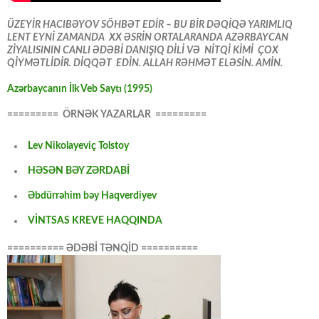
ÜZEYİR HACIBƏYOV SÖHBƏT EDİR – BU BİR DƏQİQƏ YARIMLIQ
LENT EYNİ ZAMANDA XX ƏSRİN ORTALARANDA AZƏRBAYCAN
ZİYALISININ CANLI ƏDƏBİ DANIŞIQ DİLİ VƏ NİTQİ KİMİ ÇOX
QİYMƏTLİDİR. DİQQƏT EDİN. ALLAH RƏHMƏT ELƏSİN. AMİN.
Azərbaycanın İlk Veb Saytı (1995)
========= ÖRNƏK YAZARLAR =========
Lev Nikolayeviç Tolstoy
HƏSƏN BƏY ZƏRDABİ
Əbdürrəhim bəy Haqverdiyev
VİNTSAS KREVE HAQQINDA
========== ƏDƏBİ TƏNQİD ==========