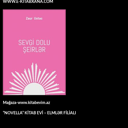
WWW.E-KİTABXANA.COM
Mağaza-www.kitabevim.az
“NOVELLA” KİTAB EVİ – ELMLƏR FİLİALI