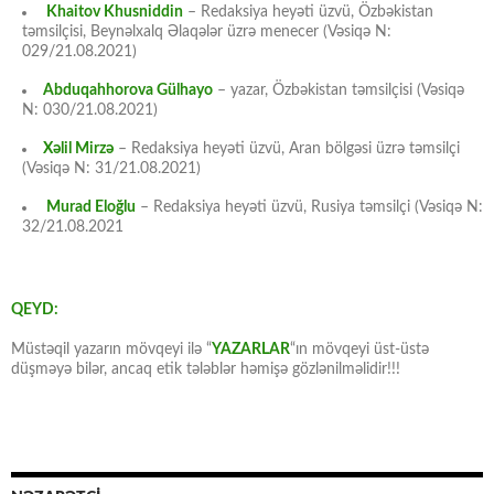
Khaitov Khusniddin
– Redaksiya heyəti üzvü, Özbəkistan
təmsilçisi, Beynəlxalq Əlaqələr üzrə menecer (Vəsiqə N:
029/21.08.2021)
Abduqahhorova Gülhayo
– yazar, Özbəkistan təmsilçisi (Vəsiqə
N: 030/21.08.2021)
Xəlil Mirzə
– Redaksiya heyəti üzvü, Aran bölgəsi üzrə təmsilçi
(Vəsiqə N: 31/21.08.2021)
Murad Eloğlu
– Redaksiya heyəti üzvü, Rusiya təmsilçi (Vəsiqə N:
32/21.08.2021
QEYD:
Müstəqil yazarın mövqeyi ilə “
YAZARLAR
“ın mövqeyi üst-üstə
düşməyə bilər, ancaq etik tələblər həmişə gözlənilməlidir!!!