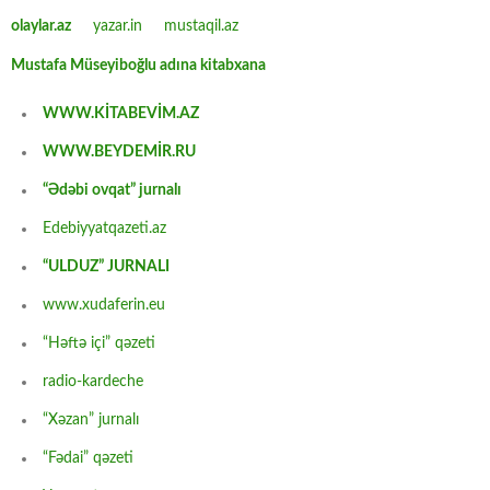
olaylar.az
yazar.in
mustaqil.az
Mustafa Müseyiboğlu adına kitabxana
WWW.KİTABEVİM.AZ
WWW.BEYDEMİR.RU
“Ədəbi ovqat” jurnalı
Edebiyyatqazeti.az
“ULDUZ” JURNALI
www.xudaferin.eu
“Həftə içi” qəzeti
radio-kardeche
“Xəzan” jurnalı
“Fədai” qəzeti