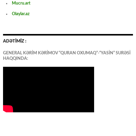
Mucru.art
Olaylar.az
ADƏTİMİZ :
GENERAL KƏRİM KƏRİMOV “QURAN OXUMAQ”-“YASİN” SURƏSİ
HAQQINDA: