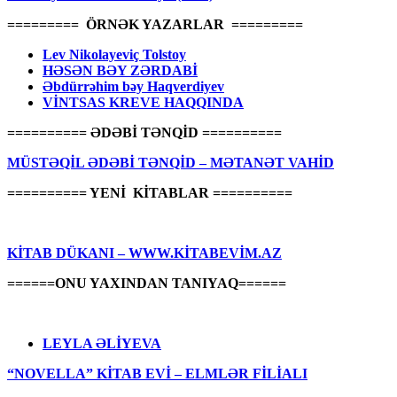
========= ÖRNƏK YAZARLAR =========
Lev Nikolayeviç Tolstoy
HƏSƏN BƏY ZƏRDABİ
Əbdürrəhim bəy Haqverdiyev
VİNTSAS KREVE HAQQINDA
========== ƏDƏBİ TƏNQİD ==========
MÜSTƏQİL ƏDƏBİ TƏNQİD – MƏTANƏT VAHİD
========== YENİ KİTABLAR ==========
KİTAB DÜKANI – WWW.KİTABEVİM.AZ
======ONU YAXINDAN TANIYAQ======
LEYLA ƏLİYEVA
“NOVELLA” KİTAB EVİ – ELMLƏR FİLİALI