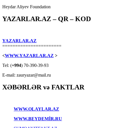
Heydar Aliyev Foundation
YAZARLAR.AZ – QR – KOD
YAZARLAR.AZ
=======================
<
WWW.YAZARLAR.AZ
>
Tel: (
+994
) 70-390-39-93
E-mail: zauryazar@mail.ru
XƏBƏRLƏR və FAKTLAR
WWW.OLAYLAR.AZ
WWW.BEYDEMİR.RU