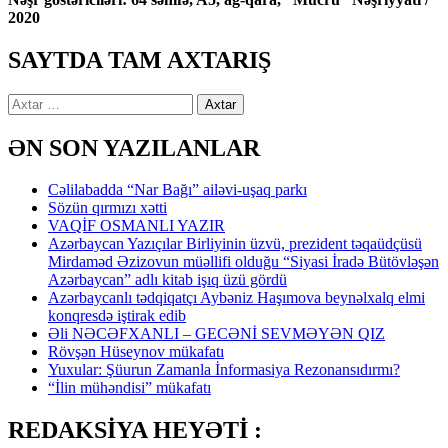
2020
SAYTDA TAM AXTARIŞ
Axtarış:
ƏN SON YAZILANLAR
Cəlilabadda “Nar Bağı” ailəvi-uşaq parkı
Sözün qırmızı xətti
VAQİF OSMANLI YAZIR
Azərbaycan Yazıçılar Birliyinin üzvü, prezident təqaüdçüsü
Mirdaməd Əzizovun müəllifi olduğu “Siyasi İradə Bütövləşən
Azərbaycan” adlı kitab işıq üzü gördü
Azərbaycanlı tədqiqatçı Aybəniz Haşımova beynəlxalq elmi
konqresdə iştirak edib
Əli NƏCƏFXANLI – GECƏNİ SEVMƏYƏN QIZ
Rövşən Hüseynov mükafatı
Yuxular: Şüurun Zamanla İnformasiya Rezonansıdırmı?
“İlin mühəndisi” mükafatı
REDAKSİYA HEYƏTİ :