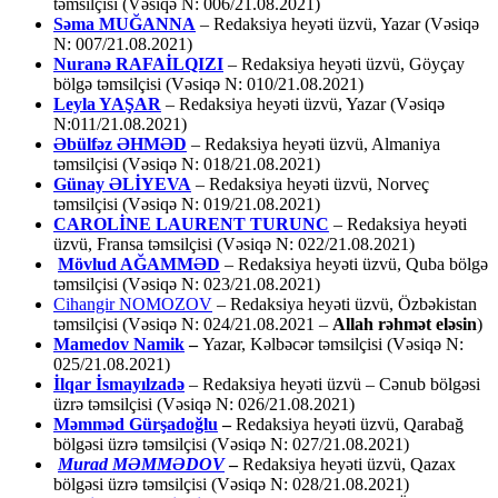
təmsilçisi (Vəsiqə N: 006/21.08.2021)
Səma MUĞANNA
– Redaksiya heyəti üzvü, Yazar (Vəsiqə
N: 007/21.08.2021)
Nuranə RAFAİLQIZI
– Redaksiya heyəti üzvü, Göyçay
bölgə təmsilçisi (Vəsiqə N: 010/21.08.2021)
Leyla YAŞAR
– Redaksiya heyəti üzvü, Yazar (Vəsiqə
N:011/21.08.2021)
Əbülfəz ƏHMƏD
– Redaksiya heyəti üzvü, Almaniya
təmsilçisi (Vəsiqə N: 018/21.08.2021)
Günay ƏLİYEVA
– Redaksiya heyəti üzvü, Norveç
təmsilçisi (Vəsiqə N: 019/21.08.2021)
CAROLİNE LAURENT TURUNC
– Redaksiya heyəti
üzvü, Fransa təmsilçisi (Vəsiqə N: 022/21.08.2021)
Mövlud AĞAMMƏD
– Redaksiya heyəti üzvü, Quba bölgə
təmsilçisi (Vəsiqə N: 023/21.08.2021)
Cihangir NOMOZOV
– Redaksiya heyəti üzvü, Özbəkistan
təmsilçisi (Vəsiqə N: 024/21.08.2021 –
Allah rəhmət eləsin
)
Mamedov Namik
–
Yazar, Kəlbəcər təmsilçisi (Vəsiqə N:
025/21.08.2021)
İlqar İsmayılzadə
–
Redaksiya heyəti üzvü – Cənub bölgəsi
üzrə təmsilçisi (Vəsiqə N: 026/21.08.2021)
Məmməd Gürşadoğlu
–
Redaksiya heyəti üzvü, Qarabağ
bölgəsi üzrə təmsilçisi (Vəsiqə N: 027/21.08.2021)
Murad MƏMMƏDOV
–
Redaksiya heyəti üzvü, Qazax
bölgəsi üzrə təmsilçisi (Vəsiqə N: 028/21.08.2021)