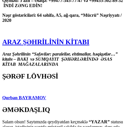
Qiyməti: 5 azn – Əlaqə: +99477-345-77-47 və +99455-502-89-32
İNDİ ZƏNG EDİN!
Nəşr göstəriciləri: 64 səhifə, A5, ağ-qara, “Mücrü” Nəşriyyatı /
2020
ARAZ ŞƏHRİLİNİN KİTABI
Araz Şəhrilinin “Səfəvilər: paralellər, ehtimallar, həqiqətlər…”
kitabı – BAKI və SUMQAYIT ŞƏHƏRLƏRİNDƏ ƏSAS
KİTAB MAĞAZALARINDA
ŞƏRƏF LÖVHƏSİ
Qurban BAYRAMOV
ƏMƏKDAŞLIQ
Salam olsun! Saytımızda qeydiyatdan keçməklə
“YAZAR”
statusu
alaraq, istədiyiniz vaxtda müstəqil şəkildə öz yazılarınızı dərc edə