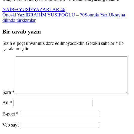
NAİBƏ YUSİF
YAZARLAR 46
Yazılar
Öncəki Yazı
İBRAHİM YUSİFOĞLU – 70
Sonrakı Yazı
Ukrayna
dilində türkizmlər
üzrə
naviqasiya
Bir cavab yazın
Sizin e-poçt ünvanınız dərc edilməyəcəkdir.
Gərəkli sahələr
*
ilə
işarələnmişdir
Şərh
*
Ad
*
E-poçt
*
Veb sayt