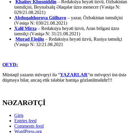
Khaitov Khusniddin
– Redaksiya heyəti üzvü, Özbəkistan
təmsilçisi, Beynəlxalq Əlaqələr üzrə menecer (Vəsiqə N:
029/21.08.2021)
Abduqahhorova Gülhayo
– yazar, Özbəkistan təmsilçisi
(Vəsiqə N: 030/21.08.2021)
Xəlil Mirzə
– Redaksiya heyəti üzvü, Aran bölgəsi üzrə
təmsilçi (Vəsiqə N: 31/21.08.2021)
Murad Eloğlu
– Redaksiya heyəti üzvü, Rusiya təmsilçi
(Vəsiqə N: 32/21.08.2021
QEYD:
Müstəqil yazarın mövqeyi ilə “
YAZARLAR
“ın mövqeyi üst-üstə
düşməyə bilər, ancaq etik tələblər həmişə gözlənilməlidir!!!
NƏZARƏTÇİ
Giriş
Entries feed
Comments feed
WordPress.org