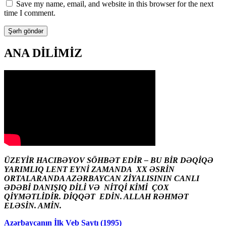
Save my name, email, and website in this browser for the next
time I comment.
ANA DİLİMİZ
ÜZEYİR HACIBƏYOV SÖHBƏT EDİR – BU BİR DƏQİQƏ
YARIMLIQ LENT EYNİ ZAMANDA XX ƏSRİN
ORTALARANDA AZƏRBAYCAN ZİYALISININ CANLI
ƏDƏBİ DANIŞIQ DİLİ VƏ NİTQİ KİMİ ÇOX
QİYMƏTLİDİR. DİQQƏT EDİN. ALLAH RƏHMƏT
ELƏSİN. AMİN.
Azərbaycanın İlk Veb Saytı (1995)