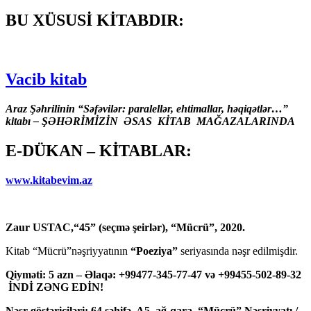
BU XÜSUSİ KİTABDIR:
Vacib kitab
Araz Şəhrilinin “Səfəvilər: paralellər, ehtimallar, həqiqətlər…”
kitabı – ŞƏHƏRİMİZİN ƏSAS KİTAB MAĞAZALARINDA
E-DÜKAN – KİTABLAR:
www.kitabevim.az
Zaur USTAC,“45” (seçmə şeirlər), “Mücrü”, 2020.
Kitab “Mücrü”nəşriyyatının
“Poeziya”
seriyasında nəşr edilmişdir.
Qiyməti: 5 azn – Əlaqə: +99477-345-77-47 və +99455-502-89-32
İNDİ ZƏNG EDİN!
Nəşr göstəriciləri: 64 səhifə, A5, ağ-qara, “Mücrü” Nəşriyyatı /