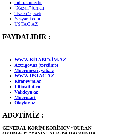
radio-kardeche
“Xəzan” jurnalı
“Fədai” qəzeti
Yazyarat.com
USTAC.AZ
FAYDALIDIR :
WWW.KİTABEVİM.AZ
Aztc.gov.az (tərcümə)
Mucrunesriyyati.az
WWW.USTAC.AZ
Kitabevim.az
Litinstitut.ru
Valideyn.az
Mucru.art
Olaylar.az
ADƏTİMİZ :
GENERAL KƏRİM KƏRİMOV “QURAN
OXUMAQ”-“YASİN” SURƏSİ HAQQINDA: