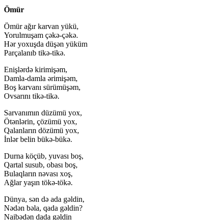
Ömür
Ömür ağır karvan yükü,
Yorulmuşam çəkə-çəkə.
Hər yoxuşda düşən yüküm
Parçalanıb tikə-tikə.
Enişlərdə kirimişəm,
Damla-damla ərimişəm,
Boş karvanı sürümüşəm,
Ovsarını tikə-tikə.
Sarvanımın düzümü yox,
Ötənlərin, çözümü yox,
Qalanların dözümü yox,
İnlər belin bükə-bükə.
Durna köçüb, yuvası boş,
Qartal susub, obası boş,
Bulaqların nəvası xoş,
Ağlar yaşın tökə-tökə.
Dünya, sən də ada gəldin,
Nədən bəla, qada gəldin?
Naibədən dada gəldin