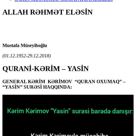
ALLAH RƏHMƏT ELƏSİN
Mustafa Müseyiboğlu
(01.12.1952-29.12.2018)
QURANİ-KƏRİM – YASİN
GENERAL KƏRİM KƏRİMOV “QURAN OXUMAQ” –
“YASİN” SURƏSİ HAQQINDA: