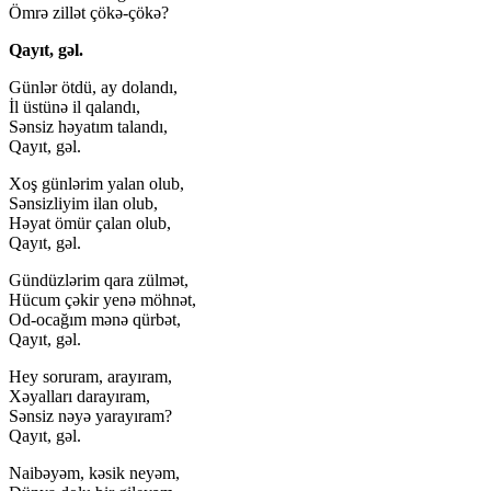
Ömrə zillət çökə-çökə?
Qayıt, gəl.
Günlər ötdü, ay dolandı,
İl üstünə il qalandı,
Sənsiz həyatım talandı,
Qayıt, gəl.
Xoş günlərim yalan olub,
Sənsizliyim ilan olub,
Həyat ömür çalan olub,
Qayıt, gəl.
Gündüzlərim qara zülmət,
Hücum çəkir yenə möhnət,
Od-ocağım mənə qürbət,
Qayıt, gəl.
Hey soruram, arayıram,
Xəyalları darayıram,
Sənsiz nəyə yarayıram?
Qayıt, gəl.
Naibəyəm, kəsik neyəm,