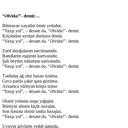
“Əlvida!”- demir…
Bitməyən xəyallar ömür yoludur,
“Yaxşı yol”, – desəm də, “Əlvida!”- demir.
Köçündən ayrılan durnaya dönür,
“Yaxşı yol”, – desəm də, “Əlvida!”- demir.
Zərif duyğularım tərcümanıdır,
Bəndlərim eşqimin karivanıdır,
Şah beytim ruhumun sarivanıdır,
“Yaxşı yol”, – desəm də, “Əlvida!”- demir.
Tənhalıq ağ olur bəzən üzümə,
Gecə pərdə çəkir qara gözümə,
Arxamca yürüyən körpə izimə
“Yaxşı yol”, – desəm də, “Əlvida!”- demir.
Ələnir yoluma sısqa yağışlar,
Bürüyür alnımı kiçik naxışlar,
Son həsrətə dönür tənha baxışlar,
“Yaxşı yol”, – desəm də, “Əlvida!”- demir.
Uyuyur göylərin yeddi qatında,