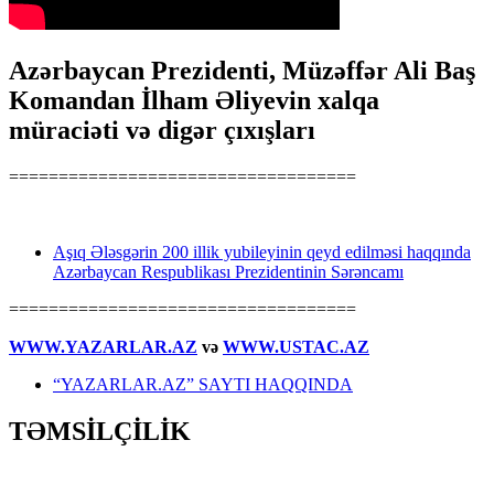
Azərbaycan Prezidenti, Müzəffər Ali Baş
Komandan İlham Əliyevin xalqa
müraciəti və digər çıxışları
===================================
Aşıq Ələsgərin 200 illik yubileyinin qeyd edilməsi haqqında
Azərbaycan Respublikası Prezidentinin Sərəncamı
===================================
WWW.YAZARLAR.AZ
və
WWW.USTAC.AZ
“YAZARLAR.AZ” SAYTI HAQQINDA
TƏMSİLÇİLİK