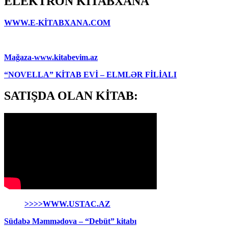
ELEKTRON KİTABXANA
WWW.E-KİTABXANA.COM
Mağaza-www.kitabevim.az
“NOVELLA” KİTAB EVİ – ELMLƏR FİLİALI
SATIŞDA OLAN KİTAB:
>>>>WWW.USTAC.AZ
Südabə Məmmədova – “Debüt” kitabı