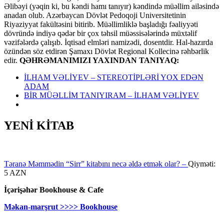
Əlibəyi (yəqin ki, bu kəndi hamı tanıyır) kəndində müəllim ailəsində
anadan olub. Azərbaycan Dövlət Pedoqoji Universitetinin
Riyaziyyat fakültəsini bitirib. Müəllimliklə başladığı fəaliyyəti
dövründə indiyə qədər bir çox təhsil müəssisələrində müxtəlif
vəzifələrdə çalışıb. İqtisad elmləri namizədi, dosentdir. Hal-hazırda
özündən söz etdirən Şamaxı Dövlət Regional Kollecinə rəhbərlik
edir.
QƏHRƏMANIMIZI YAXINDAN TANIYAQ:
İLHAM VƏLİYEV – STEREOTİPLƏRİ YOX EDƏN
ADAM
BİR MÜƏLLİM TANIYIRAM – İLHAM VƏLİYEV
YENİ KİTAB
Təranə Məmmədin “Sirr” kitabını necə əldə etmək olar? –
Qiyməti:
5 AZN
İçərişəhər Bookhouse & Cafe
Məkan-marşrut >>>> Bookhouse