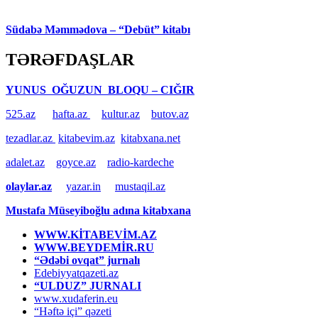
Südabə Məmmədova – “Debüt” kitabı
TƏRƏFDAŞLAR
YUNUS OĞUZUN BLOQU – CIĞIR
525.az
hafta.az
kultur.az
butov.az
tezadlar.az
kitabevim.az
kitabxana.net
adalet.az
goyce.az
radio-kardeche
olaylar.az
yazar.in
mustaqil.az
Mustafa Müseyiboğlu adına kitabxana
WWW.KİTABEVİM.AZ
WWW.BEYDEMİR.RU
“Ədəbi ovqat” jurnalı
Edebiyyatqazeti.az
“ULDUZ” JURNALI
www.xudaferin.eu
“Həftə içi” qəzeti