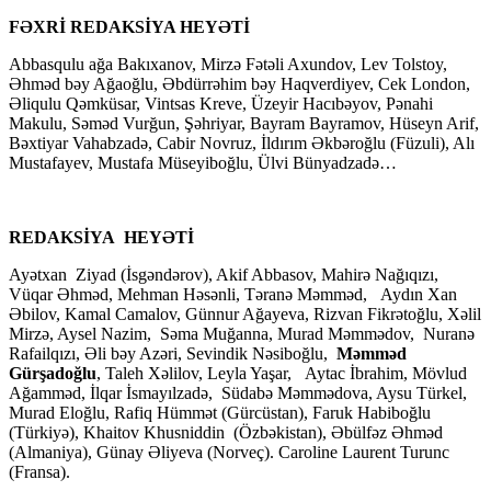
FƏXRİ REDAKSİYA HEYƏTİ
Abbasqulu ağa Bakıxanov, Mirzə Fətəli Axundov, Lev Tolstoy,
Əhməd bəy Ağaoğlu, Əbdürrəhim bəy Haqverdiyev, Cek London,
Əliqulu Qəmküsar, Vintsas Kreve, Üzeyir Hacıbəyov, Pənahi
Makulu, Səməd Vurğun, Şəhriyar, Bayram Bayramov, Hüseyn Arif,
Bəxtiyar Vahabzadə, Cabir Novruz, İldırım Əkbəroğlu (Füzuli), Alı
Mustafayev, Mustafa Müseyiboğlu, Ülvi Bünyadzadə…
REDAKSİYA HEYƏTİ
Ayətxan Ziyad (İsgəndərov), Akif Abbasov, Mahirə Nağıqızı,
Vüqar Əhməd, Mehman Həsənli, Təranə Məmməd, Aydın Xan
Əbilov, Kamal Camalov, Günnur Ağayeva, Rizvan Fikrətoğlu, Xəlil
Mirzə, Aysel Nazim, Səma Muğanna, Murad Məmmədov, Nuranə
Rafailqızı, Əli bəy Azəri, Sevindik Nəsiboğlu,
Məmməd
Gürşadoğlu
, Taleh Xəlilov, Leyla Yaşar, Aytac İbrahim, Mövlud
Ağamməd, İlqar İsmayılzadə, Südabə Məmmədova, Aysu Türkel,
Murad Eloğlu, Rafiq Hümmət (Gürcüstan), Faruk Habiboğlu
(Türkiyə), Khaitov Khusniddin (Özbəkistan), Əbülfəz Əhməd
(Almaniya), Günay Əliyeva (Norveç). Caroline Laurent Turunc
(Fransa).