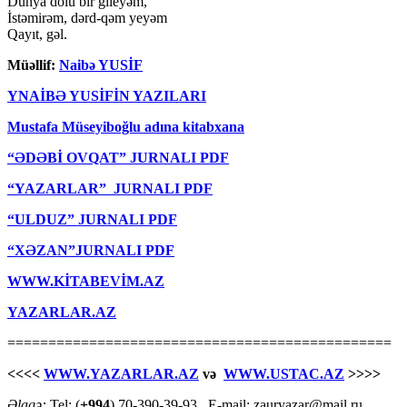
Dünya dolu bir gileyəm,
İstəmirəm, dərd-qəm yeyəm
Qayıt, gəl.
Müəllif:
Naibə YUSİF
YNAİBƏ YUSİFİN YAZILARI
Mustafa Müseyiboğlu adına kitabxana
“ƏDƏBİ OVQAT” JURNALI PDF
“YAZARLAR” JURNALI PDF
“ULDUZ” JURNALI PDF
“XƏZAN”JURNALI PDF
WWW.KİTABEVİM.AZ
YAZARLAR.AZ
===============================================
<<<<
WWW.YAZARLAR.AZ
və
WWW.USTAC.AZ
>>>>
Əlaqə:
Tel: (
+994
) 70-390-39-93 E-mail: zauryazar@mail.ru