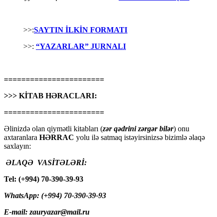
>>:
SAYTIN İLKİN FORMATI
>>:
“YAZARLAR” JURNALI
=======================
>>> KİTAB HƏRACLARI:
=======================
Əlinizdə olan qiymətli kitabları (
zər qədrini zərgər bilər
) onu
axtaranlara
HƏRRAC
yolu ilə satmaq istəyirsinizsə bizimlə əlaqə
saxlayın:
ƏLAQƏ VASİTƏLƏRİ:
Tel: (+994) 70-390-39-93
WhatsApp: (+994) 70-390-39-93
E-mail: zauryazar@mail.ru