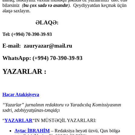
bilərsiniz
(
bu çox sadə və asandır
).
Qeydiyyatdan keçmək üçün
əlaqə saxlayın.
ƏLAQƏ:
Tel: (+994) 70-390-39-93
E-mail: zauryazar@mail.ru
WhatsApp: (
+994
) 70-390-39-93
YAZARLAR :
Həcər Atakişiyeva
“Yazarlar” jurnalının redaktoru və Yaradıcılıq Komissiyasının
sədri, ədəbiyyatşünas-tənqidçı
“
YAZARLAR
“IN MÜSTƏQİL YAZARLARI:
Aytac İBRAHİM
– Redaksiya heyəti üzvü, Qax bölgə