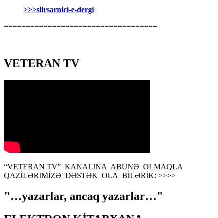
>>>siirsarnici-e-dergi
===================================
VETERAN TV
“VETERAN TV” KANALINA ABUNƏ OLMAQLA
QAZİLƏRIMİZƏ DƏSTƏK OLA BİLƏRİK: >>>>
"…yazarlar, ancaq yazarlar…"