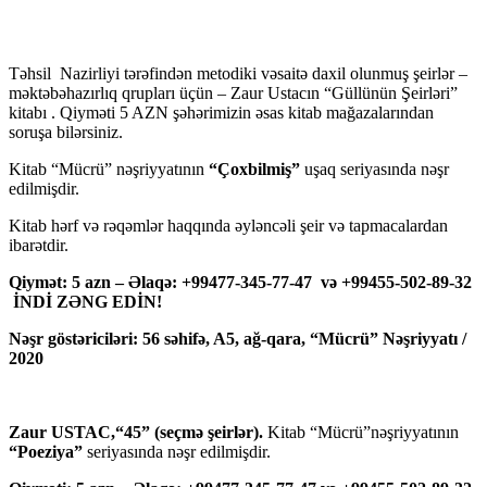
Təhsil Nazirliyi tərəfindən metodiki vəsaitə daxil olunmuş şeirlər –
məktəbəhazırlıq qrupları üçün – Zaur Ustacın “Güllünün Şeirləri”
kitabı . Qiyməti 5 AZN şəhərimizin əsas kitab mağazalarından
soruşa bilərsiniz.
Kitab “Mücrü” nəşriyyatının
“Çoxbilmiş”
uşaq seriyasında nəşr
edilmişdir.
Kitab hərf və rəqəmlər haqqında əyləncəli şeir və tapmacalardan
ibarətdir.
Qiymət: 5 azn – Əlaqə: +99477-345-77-47 və +99455-502-89-32
İNDİ ZƏNG EDİN!
Nəşr göstəriciləri: 56 səhifə, A5, ağ-qara, “Mücrü” Nəşriyyatı /
2020
Zaur USTAC,“45” (seçmə şeirlər).
Kitab “Mücrü”nəşriyyatının
“Poeziya”
seriyasında nəşr edilmişdir.