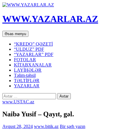
WWW.YAZARLAR.AZ
Axtar
Mühtəviyyata
Əsas menyu
keç
“KREDO” QƏZETİ
“ULDUZ” PDF
“YAZARLAR” PDF
FOTOLAR
KİTABXANALAR
LAYİHƏLƏR
Təlim-təhsil
TƏLTİFLƏR
YAZARLAR
Axtarış:
www.USTAC.az
Naibə Yusif – Qayıt, gəl.
Avqust 28, 2024
www.bitik.az
Bir şərh yazın