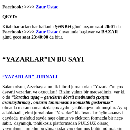
Facebook: >>>>
Zaur Ustac
QEYD:
Kitab hərracları hər həftənin
ŞƏNBƏ
günü axşam
saat 20:01
da
Facebook: >>>>
Zaur Ustac
ünvanında başlayar və
BAZAR
günü gecə
saat 23:40:00
da bitir.
“YAZARLAR”IN BU SAYI
“YAZARLAR” JURNALI
Salam olsun, Azərbaycanın ilk hibrid jurnalı olan “Yazarlar”ın çox
dəyərli yazarları və oxucuları! Bizim yalnız bir məqsədimiz var ki,
o da
“
Yaradıcı uşaq – gәnclәrin dövrü mәtbuatda çıxışını
asanlaşdırmaq , onların tanınmasına kömәklik göstәrmәk”
olmaqla məramnaməmizdə çox aydın şəkildə qeyd olumuşdur. Aylıq
ədəbi-bədii, elmi jurnal olan “Yazarlar” kitabxanalar üçün ənənəvi
qaydada məhdud sayda nəşr olunur və elektron formatda bir neçə
sabit, dayanıqlı, təhlükəsiz platformadan PULSUZ olaraq
yayımlanır. Jurnalın bu günə qədər çap olunmuş bütün nömrələrini