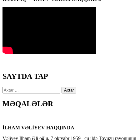
SAYTDA TAP
Axtarış:
MƏQALƏLƏR
İLHAM VƏLİYEV HAQQINDA
Vəliyev İlham Əli oğlu, 7 oktyabr 1959 –cu ildə Tovuzu rayonunun