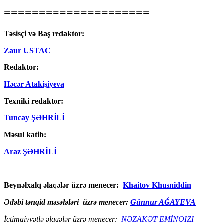
=====================
Təsisçi və Baş redaktor:
Zaur USTAC
Redaktor:
Həcər Atakişiyeva
Texniki redaktor:
Tuncay ŞƏHRİLİ
Məsul katib:
Araz ŞƏHRİLİ
Beynəlxalq əlaqələr üzrə menecer:
Khaitov Khusniddin
Ədəbi tənqid məsələləri üzrə menecer:
Günnur AĞAYEVA
İctimaiyyətlə əlaqələr üzrə menecer:
NƏZAKƏT EMİNQIZI