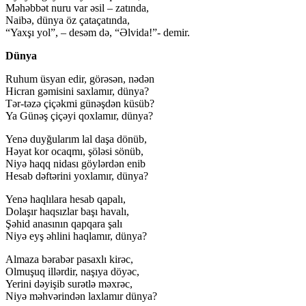
Məhəbbət nuru var əsil – zatında,
Naibə, dünya öz çataçatında,
“Yaxşı yol”, – desəm də, “Əlvida!”- demir.
Dünya
Ruhum üsyan edir, görəsən, nədən
Hicran gəmisini saxlamır, dünya?
Tər-təzə çiçəkmi günəşdən küsüb?
Ya Günəş çiçəyi qoxlamır, dünya?
Yenə duyğularım lal daşa dönüb,
Həyat kor ocaqmı, şöləsi sönüb,
Niyə haqq nidası göylərdən enib
Hesab dəftərini yoxlamır, dünya?
Yenə haqlılara hesab qapalı,
Dolaşır haqsızlar başı havalı,
Şəhid anasının qapqara şalı
Niyə eyş əhlini haqlamır, dünya?
Almaza bərabər pasaxlı kirəc,
Olmuşuq illərdir, naşıya döyəc,
Yerini dəyişib surətlə məxrəc,
Niyə məhvərindən laxlamır dünya?