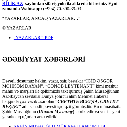
BİTİK.AZ
saytından sifariş yolu ilə əldə edə bilərsiniz. Eyni
zamanda Wahtsapp:
(+994) 70-390-39-93
“YAZARLAR, ANCAQ YAZARLAR…”
© YAZARLAR.
“YAZARLAR” PDF
ƏDƏBİYYAT XƏBƏRLƏRİ
Dəyərli dostumuz həkim, yazar, şair, bəstəkar “İGİD ƏSGƏR
MÖHKƏM DAYAN”, “CƏNƏB LEYTENANT” kimi məşhur
mahnı və marşları ilə qəlbimizdə taxt qurmuş Şahin Musaoğlunun
Azərbaycan sevdalısı Dünya şöhrətli alim Mehmet Haberal
haqqında çox vacib əsər olan
“СВЕТИТЬ ВСЕГДА, СВЕТИТ
ВЕЗДЕ!”
adlı sənədli povesti işıq qzü görmüşdür. Bu münasibətlə
Şahin Musaoğlunu
(
Шахин Мусаоглу
)
təbrik edir və yeni – yeni
yaradıcılıq uğurları arzu edirik!
ŞAHİN MUSAOĞLU MÜKAFATLANDIRILDI