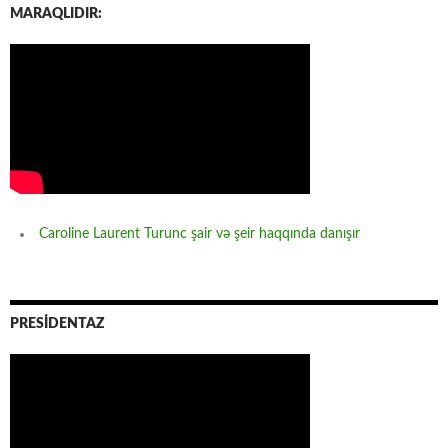
MARAQLIDIR:
Caroline Laurent Turunc şair və şeir haqqında danışır
PRESİDENTAZ