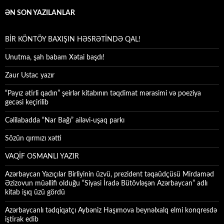
ƏN SON YAZILANLAR
BİR KÖNTÖY BAXIŞIN HƏSRƏTİNDƏ QAL!
Unutma, şah babam Xətai başdı!
Zaur Ustac yazır
“Payız ətirli qadın” şeirlər kitabının təqdimat mərasimi və poeziya
gecəsi keçirilib
Cəlilabadda “Nar Bağı” ailəvi-uşaq parkı
Sözün qırmızı xətti
VAQİF OSMANLI YAZIR
Azərbaycan Yazıçılar Birliyinin üzvü, prezident təqaüdçüsü Mirdaməd
Əzizovun müəllifi olduğu “Siyasi İradə Bütövləşən Azərbaycan” adlı
kitab işıq üzü gördü
Azərbaycanlı tədqiqatçı Aybəniz Haşımova beynəlxalq elmi konqresdə
iştirak edib