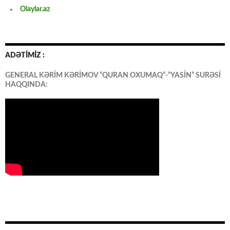
Olaylar.az
ADƏTİMİZ :
GENERAL KƏRİM KƏRİMOV “QURAN OXUMAQ”-“YASİN” SURƏSİ
HAQQINDA: