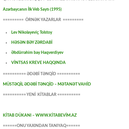
Azərbaycanın İlk Veb Saytı (1995)
========= ÖRNƏK YAZARLAR =========
Lev Nikolayeviç Tolstoy
HƏSƏN BƏY ZƏRDABİ
Əbdürrəhim bəy Haqverdiyev
VİNTSAS KREVE HAQQINDA
========== ƏDƏBİ TƏNQİD ==========
MÜSTƏQİL ƏDƏBİ TƏNQİD – MƏTANƏT VAHİD
========== YENİ KİTABLAR ==========
KİTAB DÜKANI – WWW.KİTABEVİM.AZ
======ONU YAXINDAN TANIYAQ======