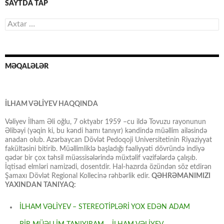
SAYTDA TAP
Axtarış:
MƏQALƏLƏR
İLHAM VƏLİYEV HAQQINDA
Vəliyev İlham Əli oğlu, 7 oktyabr 1959 –cu ildə Tovuzu rayonunun
Əlibəyi (yəqin ki, bu kəndi hamı tanıyır) kəndində müəllim ailəsində
anadan olub. Azərbaycan Dövlət Pedoqoji Universitetinin Riyaziyyat
fakültəsini bitirib. Müəllimliklə başladığı fəaliyyəti dövründə indiyə
qədər bir çox təhsil müəssisələrində müxtəlif vəzifələrdə çalışıb.
İqtisad elmləri namizədi, dosentdir. Hal-hazırda özündən söz etdirən
Şamaxı Dövlət Regional Kollecinə rəhbərlik edir.
QƏHRƏMANIMIZI
YAXINDAN TANIYAQ:
İLHAM VƏLİYEV – STEREOTİPLƏRİ YOX EDƏN ADAM