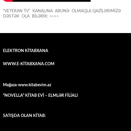
“VETERAN TV” KANALINA ABUNƏ OLMAQLA QAZİLƏRIMİZƏ
DƏSTƏK OLA BİLƏRİK: >>>>
ELEKTRON KİTABXANA
WWW.E-KİTABXANA.COM
Mağaza-www.kitabevim.az
“NOVELLA” KİTAB EVİ – ELMLƏR FİLİALI
SATIŞDA OLAN KİTAB: