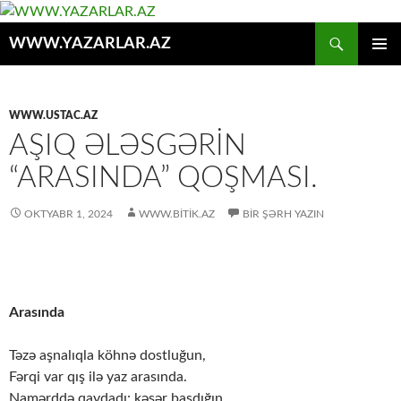
Axtar
WWW.YAZARLAR.AZ
MÜHTƏVIYYATA
ƏSAS
KEÇ
MENYU
WWW.USTAC.AZ
AŞIQ ƏLƏSGƏRIN
“ARASINDA” QOŞMASI.
OKTYABR 1, 2024
WWW.BITIK.AZ
BIR ŞƏRH YAZIN
Arasında
Təzə aşnalıqla köhnə dostluğun,
Fərqi var qış ilə yaz arasında.
Namərddə qaydadı: kəsər basdığın,