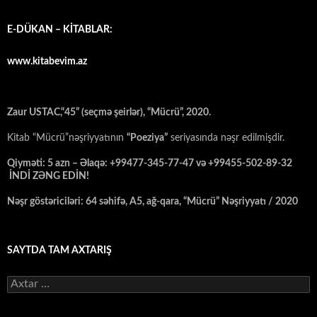
E-DÜKAN – KİTABLAR:
www.kitabevim.az
Zaur USTAC,“45” (seçmə şeirlər), “Mücrü”, 2020.
Kitab “Mücrü”nəşriyyatının
“Poeziya”
seriyasında nəşr edilmişdir.
Qiyməti: 5 azn – Əlaqə: +99477-345-77-47 və +99455-502-89-32
İNDİ ZƏNG EDİN!
Nəşr göstəriciləri: 64 səhifə, A5, ağ-qara, “Mücrü” Nəşriyyatı / 2020
SAYTDA TAM AXTARIŞ
Axtarış: