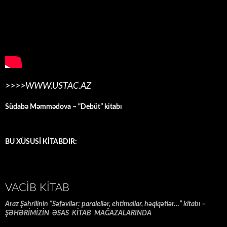
>>>>WWW.USTAC.AZ
Südabə Məmmədova – “Debüt” kitabı
BU XÜSUSİ KİTABDIR:
VACIB KITAB
Araz Şəhrilinin “Səfəvilər: paralellər, ehtimallar, həqiqətlər…” kitabı –
ŞƏHƏRİMİZİN ƏSAS KİTAB MAĞAZALARINDA