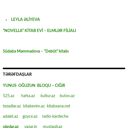
LEYLA ƏLİYEVA
“NOVELLA” KİTAB EVİ – ELMLƏR FİLİALI
Südabə Məmmədova – “Debüt” kitabı
TƏRƏFDAŞLAR
YUNUS OĞUZUN BLOQU – CIĞIR
525.az
hafta.az
kultur.az
butov.az
tezadlar.az
kitabevim.az
kitabxana.net
adalet.az
goyce.az
radio-kardeche
olaylar.az
yazar.in
mustaqil.az