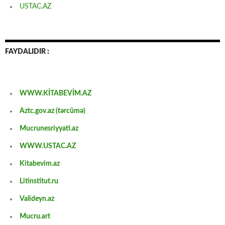
USTAC.AZ
FAYDALIDIR :
WWW.KİTABEVİM.AZ
Aztc.gov.az (tərcümə)
Mucrunesriyyati.az
WWW.USTAC.AZ
Kitabevim.az
Litinstitut.ru
Valideyn.az
Mucru.art