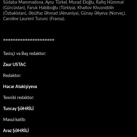
Südabə Məmmədova, Aysu Türkel, Murad Eloğlu, Rafiq Hümmət
(Gürcüstan), Faruk Habiboğlu (Türkiyə), Khaitov Khusniddin
(Özbəkistan), Əbülfəz Əhməd (Almaniya), Günay Əliyeva (Norveç).
Caroline Laurent Turunc (Fransa).
=====================
Təsisçi və Baş redaktor:
Zaur USTAC
Redaktor:
Həcər Atakişiyeva
Texniki redaktor:
Tuncay ŞƏHRİLİ
Məsul katib:
Araz ŞƏHRİLİ