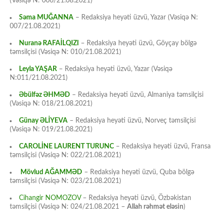
(Vəsiqə N: 006/21.08.2021)
Səma MUĞANNA
– Redaksiya heyəti üzvü, Yazar (Vəsiqə N:
007/21.08.2021)
Nuranə RAFAİLQIZI
– Redaksiya heyəti üzvü, Göyçay bölgə
təmsilçisi (Vəsiqə N: 010/21.08.2021)
Leyla YAŞAR
– Redaksiya heyəti üzvü, Yazar (Vəsiqə
N:011/21.08.2021)
Əbülfəz ƏHMƏD
– Redaksiya heyəti üzvü, Almaniya təmsilçisi
(Vəsiqə N: 018/21.08.2021)
Günay ƏLİYEVA
– Redaksiya heyəti üzvü, Norveç təmsilçisi
(Vəsiqə N: 019/21.08.2021)
CAROLİNE LAURENT TURUNC
– Redaksiya heyəti üzvü, Fransa
təmsilçisi (Vəsiqə N: 022/21.08.2021)
Mövlud AĞAMMƏD
– Redaksiya heyəti üzvü, Quba bölgə
təmsilçisi (Vəsiqə N: 023/21.08.2021)
Cihangir NOMOZOV
– Redaksiya heyəti üzvü, Özbəkistan
təmsilçisi (Vəsiqə N: 024/21.08.2021 –
Allah rəhmət eləsin
)