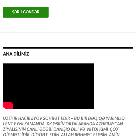
ANA DİLİMİZ
ÜZEYİR HACIBƏYOV SÖHBƏT EDİR – BU BİR DƏQİQƏ YARIMLIQ
LENT EYNİ ZAMANDA XX ƏSRİN ORTALARANDA AZƏRBAYCAN
ZİYALISININ CANLI ƏDƏBİ DANIŞIQ DİLİ VƏ NİTQİ KİMİ ÇOX
QİYMƏTLİDİR. DİQQƏT EDİN. ALLAH RƏHMƏT ELƏSİN. AMİN.