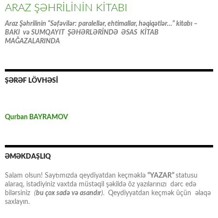
ARAZ ŞƏHRİLİNİN KİTABI
Araz Şəhrilinin “Səfəvilər: paralellər, ehtimallar, həqiqətlər…” kitabı –
BAKI və SUMQAYIT ŞƏHƏRLƏRİNDƏ ƏSAS KİTAB
MAĞAZALARINDA
ŞƏRƏF LÖVHƏSİ
Qurban BAYRAMOV
ƏMƏKDAŞLIQ
Salam olsun! Saytımızda qeydiyatdan keçməklə
“YAZAR”
statusu
alaraq, istədiyiniz vaxtda müstəqil şəkildə öz yazılarınızı dərc edə
bilərsiniz
(
bu çox sadə və asandır
).
Qeydiyyatdan keçmək üçün əlaqə
saxlayın.