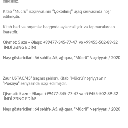
bilərsiniz.
Kitab “Mücrü” nəşriyyatının
“Çoxbilmiş”
uşaq seriyasında nəşr
edilmişdir.
Kitab hərf və rəqəmlər haqqında əyləncəli şeir və tapmacalardan
ibarətdir.
Qiymət: 5 azn – Əlaqə: +99477-345-77-47 və +99455-502-89-32
İNDİ ZƏNG EDİN!
Nəşr göstəriciləri: 56 səhifə, A5, ağ-qara, “Mücrü” Nəşriyyatı / 2020
Zaur USTAC,“45” (seçmə şeirlər).
Kitab “Mücrü”nəşriyyatının
“Poeziya”
seriyasında nəşr edilmişdir.
Qiyməti: 5 azn – Əlaqə: +99477-345-77-47 və +99455-502-89-32
İNDİ ZƏNG EDİN!
Nəşr göstəriciləri: 64 səhifə, A5, ağ-qara, “Mücrü” Nəşriyyatı / 2020