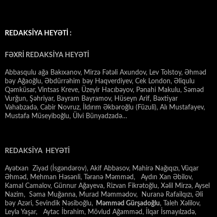
REDAKSİYA HEYƏTİ :
FƏXRİ REDAKSİYA HEYƏTİ
Abbasqulu ağa Bakıxanov, Mirzə Fətəli Axundov, Lev Tolstoy, Əhməd
bəy Ağaoğlu, Əbdürrəhim bəy Haqverdiyev, Cek London, Əliqulu
Qəmküsar, Vintsas Kreve, Üzeyir Hacıbəyov, Pənahi Makulu, Səməd
Vurğun, Şəhriyar, Bayram Bayramov, Hüseyn Arif, Bəxtiyar
Vahabzadə, Cabir Novruz, İldırım Əkbəroğlu (Füzuli), Alı Mustafayev,
Mustafa Müseyiboğlu, Ülvi Bünyadzadə…
REDAKSİYA HEYƏTİ
Ayətxan Ziyad (İsgəndərov), Akif Abbasov, Mahirə Nağıqızı, Vüqar
Əhməd, Mehman Həsənli, Təranə Məmməd, Aydın Xan Əbilov,
Kamal Camalov, Günnur Ağayeva, Rizvan Fikrətoğlu, Xəlil Mirzə, Aysel
Nazim, Səma Muğanna, Murad Məmmədov, Nuranə Rafailqızı, Əli
bəy Azəri, Sevindik Nəsiboğlu,
Məmməd Gürşadoğlu
, Taleh Xəlilov,
Leyla Yaşar, Aytac İbrahim, Mövlud Ağamməd, İlqar İsmayılzadə,