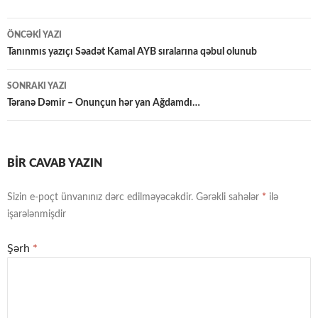
Yazılar
ÖNCƏKI YAZI
üzrə
Tanınmıs yazıçı Səadət Kamal AYB sıralarına qəbul olunub
naviqasiya
SONRAKI YAZI
Təranə Dəmir – Onunçun hər yan Ağdamdı…
BIR CAVAB YAZIN
Sizin e-poçt ünvanınız dərc edilməyəcəkdir.
Gərəkli sahələr
*
ilə
işarələnmişdir
Şərh
*