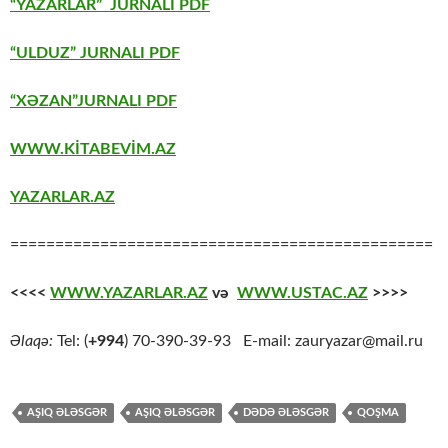
“YAZARLAR” JURNALI PDF
“ULDUZ” JURNALI PDF
“XƏZAN”JURNALI PDF
WWW.KİTABEVİM.AZ
YAZARLAR.AZ
===============================================
<<<<
WWW.YAZARLAR.AZ
və
WWW.USTAC.AZ
>>>>
Əlaqə:
Tel: (
+994
) 70-390-39-93 E-mail: zauryazar@mail.ru
AŞIQ ƏLƏSGƏR
AŞIQ ƏLƏSGƏR
DƏDƏ ƏLƏSGƏR
QOŞMA