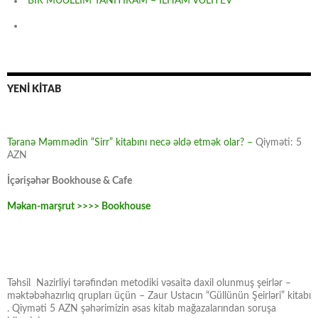
BİR MÜƏLLİM TANIYIRAM – İLHAM VƏLİYEV
YENİ KİTAB
Təranə Məmmədin “Sirr” kitabını necə əldə etmək olar? –
Qiyməti: 5
AZN
İçərişəhər Bookhouse & Cafe
Məkan-marşrut >>>> Bookhouse
Təhsil Nazirliyi tərəfindən metodiki vəsaitə daxil olunmuş şeirlər –
məktəbəhazırlıq qrupları üçün – Zaur Ustacın “Güllünün Şeirləri” kitabı
. Qiyməti 5 AZN şəhərimizin əsas kitab mağazalarından soruşa