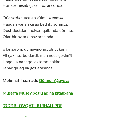
Hər kəs hеsab çəksin öz arasında.
Qüdrətdən ucalan zülm ilə еnməz,
Haqdan yanan çıraq bad ilə sönməz.
Dost dostdan inciyər, qəlbində dönməz,
Olar bir az ərki naz arasında.
Ələsgərəm, qəmü-möhnətdi yüküm,
Fil çəkməz bu dərdi, mən nеcə çəkim?!
Haqq ilə nahaqqı axtaran hakim
Tapar qulaq ilə göz arasında.
Məlumatı hazırladı:
Günnur Ağayeva
Mustafa Müseyiboğlu adına kitabxana
“ƏDƏBİ OVQAT” JURNALI PDF