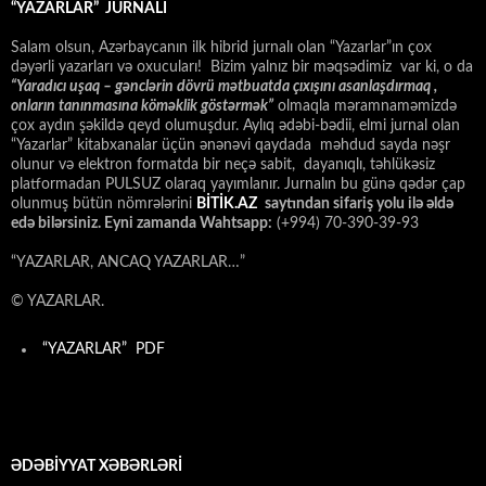
“YAZARLAR” JURNALI
Salam olsun, Azərbaycanın ilk hibrid jurnalı olan “Yazarlar”ın çox
dəyərli yazarları və oxucuları! Bizim yalnız bir məqsədimiz var ki, o da
“
Yaradıcı uşaq – gәnclәrin dövrü mәtbuatda çıxışını asanlaşdırmaq ,
onların tanınmasına kömәklik göstәrmәk”
olmaqla məramnaməmizdə
çox aydın şəkildə qeyd olumuşdur. Aylıq ədəbi-bədii, elmi jurnal olan
“Yazarlar” kitabxanalar üçün ənənəvi qaydada məhdud sayda nəşr
olunur və elektron formatda bir neçə sabit, dayanıqlı, təhlükəsiz
platformadan PULSUZ olaraq yayımlanır. Jurnalın bu günə qədər çap
olunmuş bütün nömrələrini
BİTİK.AZ
saytından sifariş yolu ilə əldə
edə bilərsiniz. Eyni zamanda Wahtsapp:
(+994) 70-390-39-93
“YAZARLAR, ANCAQ YAZARLAR…”
© YAZARLAR.
“YAZARLAR” PDF
ƏDƏBİYYAT XƏBƏRLƏRİ