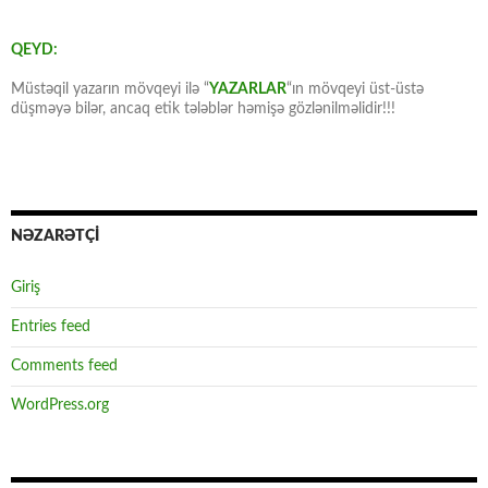
QEYD:
Müstəqil yazarın mövqeyi ilə “
YAZARLAR
“ın mövqeyi üst-üstə
düşməyə bilər, ancaq etik tələblər həmişə gözlənilməlidir!!!
NƏZARƏTÇİ
Giriş
Entries feed
Comments feed
WordPress.org