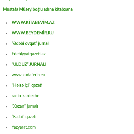
Mustafa Müseyiboğlu adına kitabxana
WWW.KİTABEVİM.AZ
WWW.BEYDEMİR.RU
“Ədəbi ovqat” jurnalı
Edebiyyatqazeti.az
“ULDUZ” JURNALI
www.xudaferin.eu
“Həftə içi” qəzeti
radio-kardeche
“Xəzan” jurnalı
“Fədai” qəzeti
Yazyarat.com