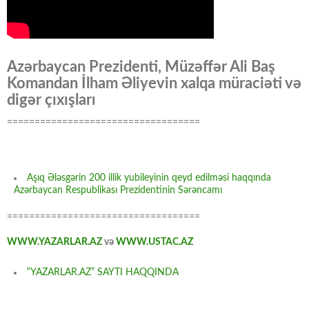
Azərbaycan Prezidenti, Müzəffər Ali Baş
Komandan İlham Əliyevin xalqa müraciəti və
digər çıxışları
===================================
Aşıq Ələsgərin 200 illik yubileyinin qeyd edilməsi haqqında
Azərbaycan Respublikası Prezidentinin Sərəncamı
===================================
WWW.YAZARLAR.AZ
və
WWW.USTAC.AZ
“YAZARLAR.AZ” SAYTI HAQQINDA