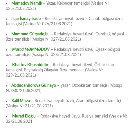
Mamedov Namik
–
Yazar, Kəlbəcər təmsilçisi (Vəsiqə N:
025/21.08.2021)
İlqar İsmayılzadə
–
Redaksiya heyəti üzvü – Cənub bölgəsi üzrə
təmsilçisi (Vəsiqə N: 026/21.08.2021)
Məmməd Gürşadoğlu
–
Redaksiya heyəti üzvü, Qarabağ bölgəsi
üzrə təmsilçisi (Vəsiqə N: 027/21.08.2021)
Murad MƏMMƏDOV
–
Redaksiya heyəti üzvü, Qazax bölgəsi
üzrə təmsilçisi (Vəsiqə N: 028/21.08.2021)
Khaitov Khusniddin
– Redaksiya heyəti üzvü, Özbəkistan
təmsilçisi, Beynəlxalq Əlaqələr üzrə menecer (Vəsiqə N:
029/21.08.2021)
Abduqahhorova Gülhayo
– yazar, Özbəkistan təmsilçisi (Vəsiqə
N: 030/21.08.2021)
Xəlil Mirzə
– Redaksiya heyəti üzvü, Aran bölgəsi üzrə təmsilçi
(Vəsiqə N: 31/21.08.2021)
Murad Eloğlu
– Redaksiya heyəti üzvü, Rusiya təmsilçi (Vəsiqə N:
32/21.08.2021