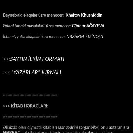
Beynəlxalq əlaqələr üzrə menecer:
Khaitov Khusniddin
Ədəbi tənqid məsələləri üzrə menecer:
Günnur AĞAYEVA
İctimaiyyətlə əlaqələr üzrə menecer:
NƏZAKƏT EMİNQIZI
>>:
SAYTIN İLKİN FORMATI
>>:
“YAZARLAR” JURNALI
=======================
>>> KİTAB HƏRACLARI:
=======================
Əlinizdə olan qiymətli kitabları (
zər qədrini zərgər bilər
) onu axtaranlara
HƏRRAC
yolu ilə satmaq istəyirsinizsə bizimlə əlaqə saxlayın: