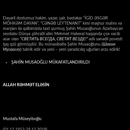
Dəyərli dostumuz həkim, yazar, şair, bəstəkar “İGİD ƏSGƏR
MÖHKƏM DAYAN”, “CƏNƏB LEYTENANT” kimi məşhur mahnı və
marşları ilə qəlbimizdə taxt qurmuş Şahin Musaoğlunun Azərbaycan
sevdalısı Dünya şöhrətli alim Mehmet Haberal haqqında çox vacib
əsər olan
“СВЕТИТЬ ВСЕГДА, СВЕТИТ ВЕЗДЕ!”
adlı sənədli povesti
işıq qzü görmüşdür. Bu münasibətlə Şahin Musaoğlunu
(
Шахин
Мусаоглу
)
təbrik edir və yeni – yeni yaradıcılıq uğurları arzu edirik!
ŞAHİN MUSAOĞLU MÜKAFATLANDIRILDI
ALLAH RƏHMƏT ELƏSİN
Mustafa Müseyiboğlu
(01.12.1952-29.12.2018)