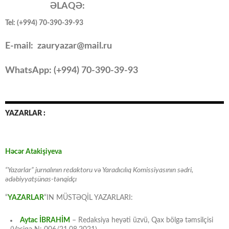
ƏLAQƏ:
Tel: (+994) 70-390-39-93
E-mail: zauryazar@mail.ru
WhatsApp: (
+994
) 70-390-39-93
YAZARLAR :
Həcər Atakişiyeva
“Yazarlar” jurnalının redaktoru və Yaradıcılıq Komissiyasının sədri,
ədəbiyyatşünas-tənqidçı
“
YAZARLAR
“IN MÜSTƏQİL YAZARLARI:
Aytac İBRAHİM
– Redaksiya heyəti üzvü, Qax bölgə təmsilçisi