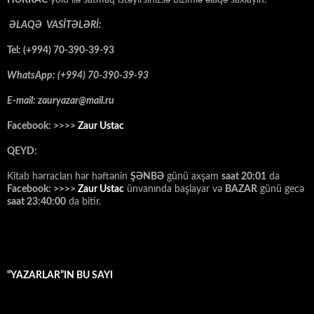
ƏLAQƏ VASİTƏLƏRİ:
Tel: (+994) 70-390-39-93
WhatsApp: (+994) 70-390-39-93
E-mail: zauryazar@mail.ru
Facebook: >>>>
Zaur Ustac
QEYD:
Kitab hərracları hər həftənin
ŞƏNBƏ
günü axşam
saat 20:01
da
Facebook: >>>>
Zaur Ustac
ünvanında başlayar və
BAZAR
günü gecə
saat 23:40:00
da bitir.
“YAZARLAR”IN BU SAYI