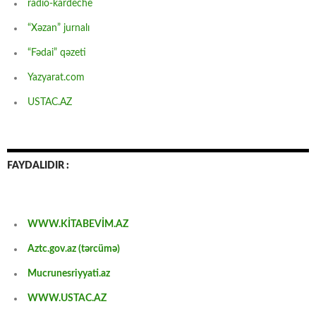
radio-kardeche
“Xəzan” jurnalı
“Fədai” qəzeti
Yazyarat.com
USTAC.AZ
FAYDALIDIR :
WWW.KİTABEVİM.AZ
Aztc.gov.az (tərcümə)
Mucrunesriyyati.az
WWW.USTAC.AZ