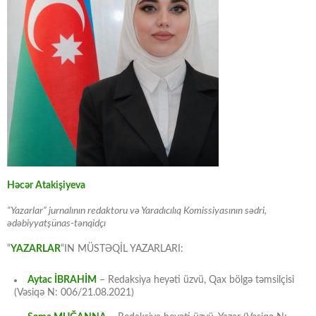
Həcər Atakişiyeva
“Yazarlar” jurnalının redaktoru və Yaradıcılıq Komissiyasının sədri,
ədəbiyyatşünas-tənqidçı
“
YAZARLAR
“IN MÜSTƏQİL YAZARLARI:
Aytac İBRAHİM
– Redaksiya heyəti üzvü, Qax bölgə təmsilçisi
(Vəsiqə N: 006/21.08.2021)