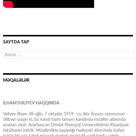
SAYTDA TAP
Axtarış:
MƏQALƏLƏR
İLHAM VƏLİYEV HAQQINDA
Vəliyev İlham Əli oğlu, 7 oktyabr 1959 –cu ildə Tovuzu rayonunun
Əlibəyi (yəqin ki, bu kəndi hamı tanıyır) kəndində müəllim ailəsində
anadan olub. Azərbaycan Dövlət Pedoqoji Universitetinin Riyaziyyat
fakültəsini bitirib. Müəllimliklə başladığı fəaliyyəti dövründə indiyə