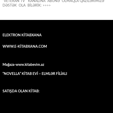
“VETERAN TV” KANALINA ABUNƏ OLMAQLA QAZİLƏRIMİZƏ
DƏSTƏK OLA BİLƏRİK: >>>>
ELEKTRON KİTABXANA
WWW.E-KİTABXANA.COM
Mağaza-www.kitabevim.az
“NOVELLA” KİTAB EVİ – ELMLƏR FİLİALI
SATIŞDA OLAN KİTAB: