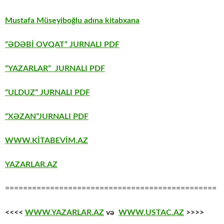
Mustafa Müseyiboğlu adına kitabxana
“ƏDƏBİ OVQAT” JURNALI PDF
“YAZARLAR” JURNALI PDF
“ULDUZ” JURNALI PDF
“XƏZAN”JURNALI PDF
WWW.KİTABEVİM.AZ
YAZARLAR.AZ
===============================================
<<<<
WWW.YAZARLAR.AZ
və
WWW.USTAC.AZ
>>>>