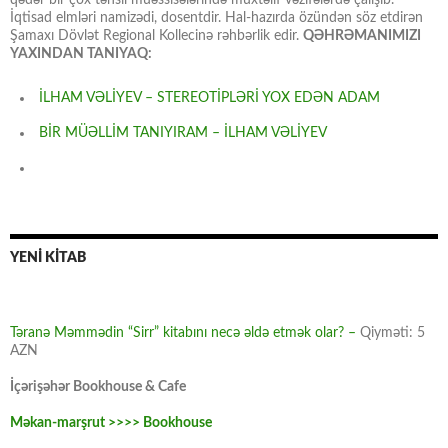
qədər bir çox təhsil müəssisələrində müxtəlif vəzifələrdə çalışıb.
İqtisad elmləri namizədi, dosentdir. Hal-hazırda özündən söz etdirən
Şamaxı Dövlət Regional Kollecinə rəhbərlik edir.
QƏHRƏMANIMIZI
YAXINDAN TANIYAQ:
İLHAM VƏLİYEV – STEREOTİPLƏRİ YOX EDƏN ADAM
BİR MÜƏLLİM TANIYIRAM – İLHAM VƏLİYEV
YENİ KİTAB
Təranə Məmmədin “Sirr” kitabını necə əldə etmək olar? –
Qiyməti: 5
AZN
İçərişəhər Bookhouse & Cafe
Məkan-marşrut >>>> Bookhouse