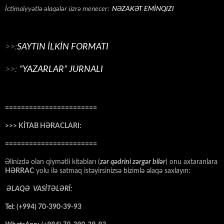
İctimaiyyətlə əlaqələr üzrə menecer:
NƏZAKƏT EMİNQIZI
>>:
SAYTIN İLKİN FORMATI
>>:
“YAZARLAR” JURNALI
=======================
>>> KİTAB HƏRACLARI:
=======================
Əlinizdə olan qiymətli kitabları (
zər qədrini zərgər bilər
) onu axtaranlara
HƏRRAC
yolu ilə satmaq istəyirsinizsə bizimlə əlaqə saxlayın:
ƏLAQƏ VASİTƏLƏRİ:
Tel: (+994) 70-390-39-93