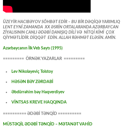
ÜZEYİR HACIBƏYOV SÖHBƏT EDİR – BU BİR DƏQİQƏ YARIMLIQ
LENT EYNİ ZAMANDA XX ƏSRİN ORTALARANDA AZƏRBAYCAN
ZİYALISININ CANLI ƏDƏBİ DANIŞIQ DİLİ VƏ NİTQİ KİMİ ÇOX
QİYMƏTLİDİR. DİQQƏT EDİN. ALLAH RƏHMƏT ELƏSİN. AMİN.
Azərbaycanın İlk Veb Saytı (1995)
========= ÖRNƏK YAZARLAR =========
Lev Nikolayeviç Tolstoy
HƏSƏN BƏY ZƏRDABİ
Əbdürrəhim bəy Haqverdiyev
VİNTSAS KREVE HAQQINDA
========== ƏDƏBİ TƏNQİD ==========
MÜSTƏQİL ƏDƏBİ TƏNQİD – MƏTANƏT VAHİD