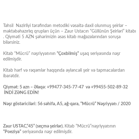
Təhsil Nazirliyi tərəfindən metodiki vəsaitə daxil olunmuş şeirlər –
məktəbəhazırlıq qrupları üçün – Zaur Ustacın “Güllünün Şeirləri” kitabı
. Qiyməti 5 AZN şəhərimizin əsas kitab mağazalarından soruşa
bilərsiniz.
Kitab “Mücrü” nəşriyyatının
“Çoxbilmiş”
uşaq seriyasında nəşr
edilmişdir.
Kitab hərf və rəqəmlər haqqında əyləncəli şeir və tapmacalardan
ibarətdir.
Qiymət: 5 azn – Əlaqə: +99477-345-77-47 və +99455-502-89-32
İNDİ ZƏNG EDİN!
Nəşr göstəriciləri: 56 səhifə, A5, ağ-qara, “Mücrü” Nəşriyyatı / 2020
Zaur USTAC,“45” (seçmə şeirlər).
Kitab “Mücrü”nəşriyyatının
“Poeziya”
seriyasında nəşr edilmişdir.