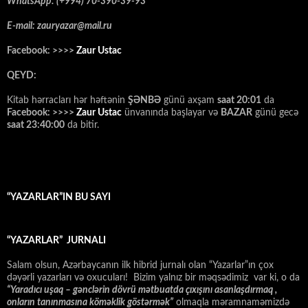
WhatsApp: (+994) 70-390-39-93
E-mail: zauryazar@mail.ru
Facebook: >>>>
Zaur Ustac
QEYD:
Kitab hərracları hər həftənin
ŞƏNBƏ
günü axşam
saat 20:01
da
Facebook: >>>>
Zaur Ustac
ünvanında başlayar və
BAZAR
günü gecə
saat 23:40:00
da bitir.
“YAZARLAR”IN BU SAYI
“YAZARLAR” JURNALI
Salam olsun, Azərbaycanın ilk hibrid jurnalı olan “Yazarlar”ın çox
dəyərli yazarları və oxucuları! Bizim yalnız bir məqsədimiz var ki, o da
“
Yaradıcı uşaq – gәnclәrin dövrü mәtbuatda çıxışını asanlaşdırmaq ,
onların tanınmasına kömәklik göstәrmәk”
olmaqla məramnaməmizdə