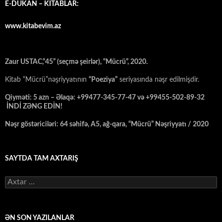
E-DÜKAN – KİTABLAR:
www.kitabevim.az
Zaur USTAC,“45” (seçmə şeirlər), “Mücrü”, 2020.
Kitab “Mücrü”nəşriyyatının
“Poeziya”
seriyasında nəşr edilmişdir.
Qiyməti: 5 azn – Əlaqə: +99477-345-77-47 və +99455-502-89-32
İNDİ ZƏNG EDİN!
Nəşr göstəriciləri: 64 səhifə, A5, ağ-qara, “Mücrü” Nəşriyyatı / 2020
SAYTDA TAM AXTARIŞ
Axtarış:
ƏN SON YAZILANLAR