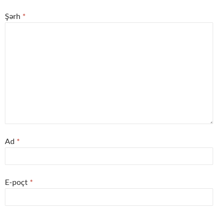
Şərh
*
Ad
*
E-poçt
*