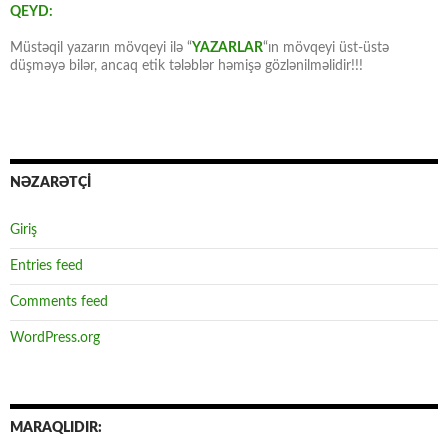
QEYD:
Müstəqil yazarın mövqeyi ilə “
YAZARLAR
“ın mövqeyi üst-üstə
düşməyə bilər, ancaq etik tələblər həmişə gözlənilməlidir!!!
NƏZARƏTÇİ
Giriş
Entries feed
Comments feed
WordPress.org
MARAQLIDIR: