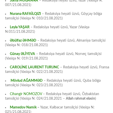
Səma MUĞANNA
– Redaksiya heyəti üzvü, Yazar (Vəsiqə N:
007/21.08.2021)
Nuranə RAFAİLQIZI
– Redaksiya heyəti üzvü, Göyçay bölgə
təmsilçisi (Vəsiqə N: 010/21.08.2021)
Leyla YAŞAR
– Redaksiya heyəti üzvü, Yazar (Vəsiqə
N:011/21.08.2021)
Əbülfəz ƏHMƏD
– Redaksiya heyəti üzvü, Almaniya təmsilçisi
(Vəsiqə N: 018/21.08.2021)
Günay ƏLİYEVA
– Redaksiya heyəti üzvü, Norveç təmsilçisi
(Vəsiqə N: 019/21.08.2021)
CAROLİNE LAURENT TURUNC
– Redaksiya heyəti üzvü, Fransa
təmsilçisi (Vəsiqə N: 022/21.08.2021)
Mövlud AĞAMMƏD
– Redaksiya heyəti üzvü, Quba bölgə
təmsilçisi (Vəsiqə N: 023/21.08.2021)
Cihangir NOMOZOV
– Redaksiya heyəti üzvü, Özbəkistan
təmsilçisi (Vəsiqə N: 024/21.08.2021 –
Allah rəhmət eləsin
)
Mamedov Namik
–
Yazar, Kəlbəcər təmsilçisi (Vəsiqə N:
025/21.08.2021)