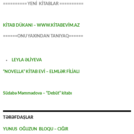
========== YENİ KİTABLAR ==========
KİTAB DÜKANI – WWW.KİTABEVİM.AZ
======ONU YAXINDAN TANIYAQ======
LEYLA ƏLİYEVA
“NOVELLA” KİTAB EVİ – ELMLƏR FİLİALI
Südabə Məmmədova – “Debüt” kitabı
TƏRƏFDAŞLAR
YUNUS OĞUZUN BLOQU – CIĞIR