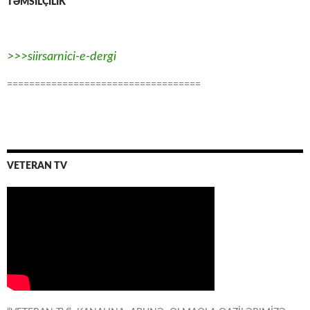
TƏMSİLÇİLİK
>>>siirsarnici-e-dergi
===================================
VETERAN TV