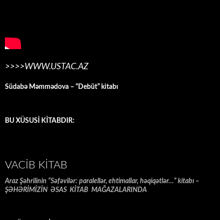
>>>>WWW.USTAC.AZ
Südabə Məmmədova – “Debüt” kitabı
BU XÜSUSİ KİTABDIR:
VACIB KITAB
Araz Şəhrilinin “Səfəvilər: paralellər, ehtimallar, həqiqətlər…” kitabı –
ŞƏHƏRİMİZİN ƏSAS KİTAB MAĞAZALARINDA