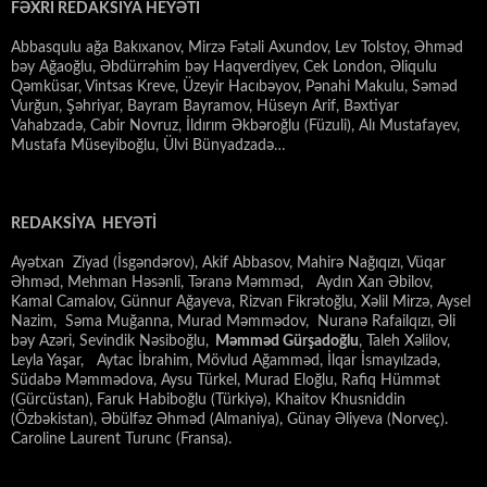
FƏXRİ REDAKSİYA HEYƏTİ
Abbasqulu ağa Bakıxanov, Mirzə Fətəli Axundov, Lev Tolstoy, Əhməd
bəy Ağaoğlu, Əbdürrəhim bəy Haqverdiyev, Cek London, Əliqulu
Qəmküsar, Vintsas Kreve, Üzeyir Hacıbəyov, Pənahi Makulu, Səməd
Vurğun, Şəhriyar, Bayram Bayramov, Hüseyn Arif, Bəxtiyar
Vahabzadə, Cabir Novruz, İldırım Əkbəroğlu (Füzuli), Alı Mustafayev,
Mustafa Müseyiboğlu, Ülvi Bünyadzadə…
REDAKSİYA HEYƏTİ
Ayətxan Ziyad (İsgəndərov), Akif Abbasov, Mahirə Nağıqızı, Vüqar
Əhməd, Mehman Həsənli, Təranə Məmməd, Aydın Xan Əbilov,
Kamal Camalov, Günnur Ağayeva, Rizvan Fikrətoğlu, Xəlil Mirzə, Aysel
Nazim, Səma Muğanna, Murad Məmmədov, Nuranə Rafailqızı, Əli
bəy Azəri, Sevindik Nəsiboğlu,
Məmməd Gürşadoğlu
, Taleh Xəlilov,
Leyla Yaşar, Aytac İbrahim, Mövlud Ağamməd, İlqar İsmayılzadə,
Südabə Məmmədova, Aysu Türkel, Murad Eloğlu, Rafiq Hümmət
(Gürcüstan), Faruk Habiboğlu (Türkiyə), Khaitov Khusniddin
(Özbəkistan), Əbülfəz Əhməd (Almaniya), Günay Əliyeva (Norveç).
Caroline Laurent Turunc (Fransa).