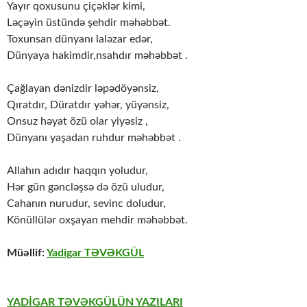
Yayır qoxusunu çiçəklər kimi,
Ləçəyin üstündə şehdir məhəbbət.
Toxunsan dünyanı laləzar edər,
Dünyaya hakimdir,nsahdır məhəbbət .
Çağlayan dənizdir ləpədöyənsiz,
Qıratdır, Düratdır yəhər, yüyənsiz,
Onsuz həyat özü olar yiyəsiz ,
Dünyanı yaşadan ruhdur məhəbbət .
Allahın adıdır haqqın yoludur,
Hər gün gəncləşsə də özü uludur,
Cahanın nurudur, sevinc doludur,
Könüllülər oxşayan mehdir məhəbbət.
Müəllif:
Y
adigar TƏVƏKGÜL
YADİGAR TƏVƏKGÜLÜN YAZILARI