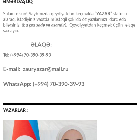
ƏMƏKDAŞLIQ
Salam olsun! Saytımızda qeydiyatdan keçməklə
“YAZAR”
statusu
alaraq, istədiyiniz vaxtda müstəqil şəkildə öz yazılarınızı dərc edə
bilərsiniz
(
bu çox sadə və asandır
).
Qeydiyyatdan keçmək üçün əlaqə
saxlayın.
ƏLAQƏ:
Tel: (+994) 70-390-39-93
E-mail: zauryazar@mail.ru
WhatsApp: (
+994
) 70-390-39-93
YAZARLAR :