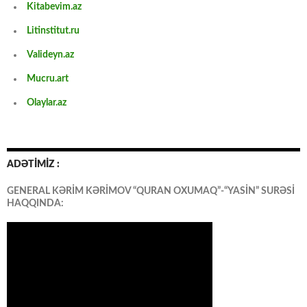
Kitabevim.az
Litinstitut.ru
Valideyn.az
Mucru.art
Olaylar.az
ADƏTİMİZ :
GENERAL KƏRİM KƏRİMOV “QURAN OXUMAQ”-“YASİN” SURƏSİ
HAQQINDA: