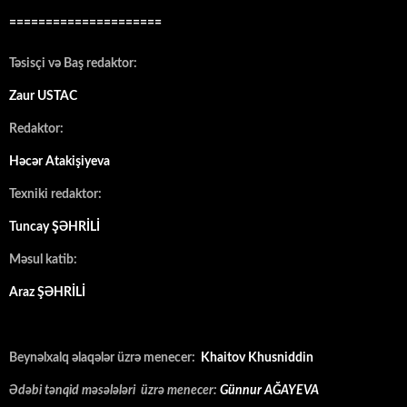
=====================
Təsisçi və Baş redaktor:
Zaur USTAC
Redaktor:
Həcər Atakişiyeva
Texniki redaktor:
Tuncay ŞƏHRİLİ
Məsul katib:
Araz ŞƏHRİLİ
Beynəlxalq əlaqələr üzrə menecer:
Khaitov Khusniddin
Ədəbi tənqid məsələləri üzrə menecer:
Günnur AĞAYEVA