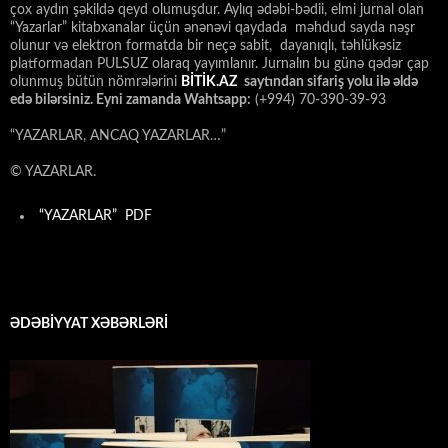
çox aydın şəkildə qeyd olumuşdur. Aylıq ədəbi-bədii, elmi jurnal olan
“Yazarlar” kitabxanalar üçün ənənəvi qaydada məhdud sayda nəşr
olunur və elektron formatda bir neçə sabit, dayanıqlı, təhlükəsiz
platformadan PULSUZ olaraq yayımlanır. Jurnalın bu günə qədər çap
olunmuş bütün nömrələrini
BİTİK.AZ
saytından sifariş yolu ilə əldə
edə bilərsiniz. Eyni zamanda Wahtsapp:
(+994) 70-390-39-93
“YAZARLAR, ANCAQ YAZARLAR…”
© YAZARLAR.
“YAZARLAR” PDF
ƏDƏBİYYAT XƏBƏRLƏRİ