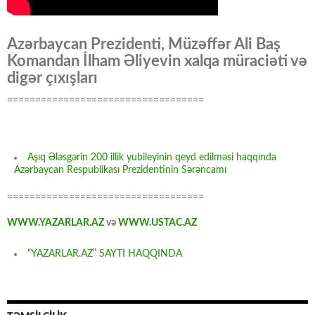
Azərbaycan Prezidenti, Müzəffər Ali Baş
Komandan İlham Əliyevin xalqa müraciəti və
digər çıxışları
===================================
Aşıq Ələsgərin 200 illik yubileyinin qeyd edilməsi haqqında
Azərbaycan Respublikası Prezidentinin Sərəncamı
===================================
WWW.YAZARLAR.AZ
və
WWW.USTAC.AZ
“YAZARLAR.AZ” SAYTI HAQQINDA