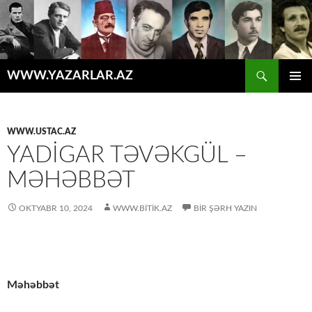
Axtar
WWW.YAZARLAR.AZ
MÜHTƏVIYYATA
ƏSAS
KEÇ
MENYU
WWW.USTAC.AZ
YADIGAR TƏVƏKGÜL –
MƏHƏBBƏT
OKTYABR 10, 2024
WWW.BITIK.AZ
BIR ŞƏRH YAZIN
Məhəbbət