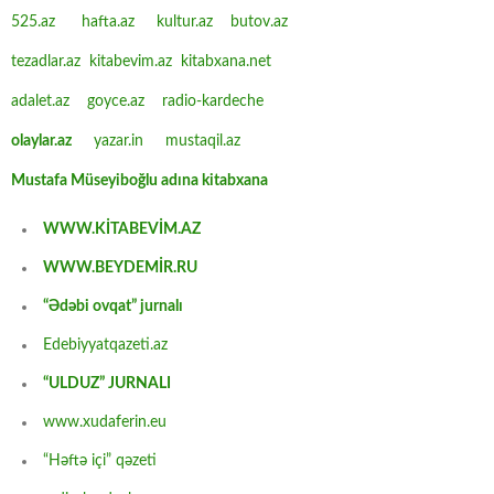
525.az
hafta.az
kultur.az
butov.az
tezadlar.az
kitabevim.az
kitabxana.net
adalet.az
goyce.az
radio-kardeche
olaylar.az
yazar.in
mustaqil.az
Mustafa Müseyiboğlu adına kitabxana
WWW.KİTABEVİM.AZ
WWW.BEYDEMİR.RU
“Ədəbi ovqat” jurnalı
Edebiyyatqazeti.az
“ULDUZ” JURNALI
www.xudaferin.eu
“Həftə içi” qəzeti