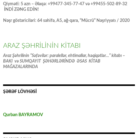
Qiyməti: 5 azn – Əlaqə: +99477-345-77-47 və +99455-502-89-32
İNDİ ZƏNG EDİN!
Nəşr göstəriciləri: 64 səhifə, A5, ağ-qara, “Mücrü” Nəşriyyatı / 2020
ARAZ ŞƏHRİLİNİN KİTABI
Araz Şəhrilinin “Səfəvilər: paralellər, ehtimallar, həqiqətlər…” kitabı –
BAKI və SUMQAYIT ŞƏHƏRLƏRİNDƏ ƏSAS KİTAB
MAĞAZALARINDA
ŞƏRƏF LÖVHƏSİ
Qurban BAYRAMOV