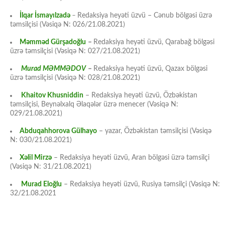
İlqar İsmayılzadə
–
Redaksiya heyəti üzvü – Cənub bölgəsi üzrə
təmsilçisi (Vəsiqə N: 026/21.08.2021)
Məmməd Gürşadoğlu
–
Redaksiya heyəti üzvü, Qarabağ bölgəsi
üzrə təmsilçisi (Vəsiqə N: 027/21.08.2021)
Murad MƏMMƏDOV
–
Redaksiya heyəti üzvü, Qazax bölgəsi
üzrə təmsilçisi (Vəsiqə N: 028/21.08.2021)
Khaitov Khusniddin
– Redaksiya heyəti üzvü, Özbəkistan
təmsilçisi, Beynəlxalq Əlaqələr üzrə menecer (Vəsiqə N:
029/21.08.2021)
Abduqahhorova Gülhayo
– yazar, Özbəkistan təmsilçisi (Vəsiqə
N: 030/21.08.2021)
Xəlil Mirzə
– Redaksiya heyəti üzvü, Aran bölgəsi üzrə təmsilçi
(Vəsiqə N: 31/21.08.2021)
Murad Eloğlu
– Redaksiya heyəti üzvü, Rusiya təmsilçi (Vəsiqə N:
32/21.08.2021