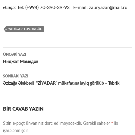
Əlaqə:
Tel: (
+994
) 70-390-39-93 E-mail: zauryazar@mail.ru
YADIGAR TƏVƏKGÜL
Yazılar
ÖNCƏKI YAZI
üzrə
Ниджат Мамедов
naviqasiya
SONRAKI YAZI
Əzizağa Ələkbərli “ZİYADAR” mükafatına layiq görülüb – Təbrik!
BIR CAVAB YAZIN
Sizin e-poçt ünvanınız dərc edilməyəcəkdir.
Gərəkli sahələr
*
ilə
işarələnmişdir