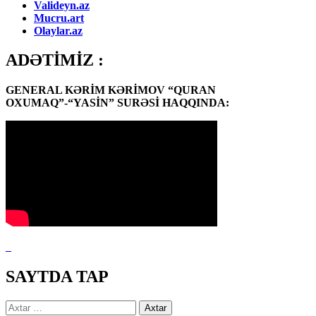
Valideyn.az
Mucru.art
Olaylar.az
ADƏTİMİZ :
GENERAL KƏRİM KƏRİMOV “QURAN
OXUMAQ”-“YASİN” SURƏSİ HAQQINDA:
SAYTDA TAP
Axtarış: