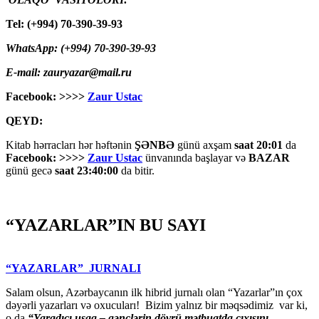
Tel: (+994) 70-390-39-93
WhatsApp: (+994) 70-390-39-93
E-mail: zauryazar@mail.ru
Facebook: >>>>
Zaur Ustac
QEYD:
Kitab hərracları hər həftənin
ŞƏNBƏ
günü axşam
saat 20:01
da
Facebook: >>>>
Zaur Ustac
ünvanında başlayar və
BAZAR
günü gecə
saat 23:40:00
da bitir.
“YAZARLAR”IN BU SAYI
“YAZARLAR” JURNALI
Salam olsun, Azərbaycanın ilk hibrid jurnalı olan “Yazarlar”ın çox
dəyərli yazarları və oxucuları! Bizim yalnız bir məqsədimiz var ki,
o da
“
Yaradıcı uşaq – gәnclәrin dövrü mәtbuatda çıxışını