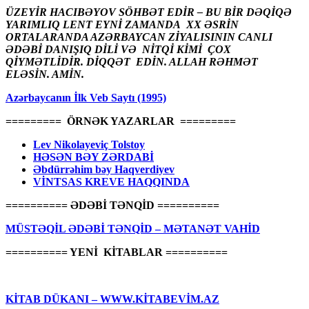
ÜZEYİR HACIBƏYOV SÖHBƏT EDİR – BU BİR DƏQİQƏ
YARIMLIQ LENT EYNİ ZAMANDA XX ƏSRİN
ORTALARANDA AZƏRBAYCAN ZİYALISININ CANLI
ƏDƏBİ DANIŞIQ DİLİ VƏ NİTQİ KİMİ ÇOX
QİYMƏTLİDİR. DİQQƏT EDİN. ALLAH RƏHMƏT
ELƏSİN. AMİN.
Azərbaycanın İlk Veb Saytı (1995)
========= ÖRNƏK YAZARLAR =========
Lev Nikolayeviç Tolstoy
HƏSƏN BƏY ZƏRDABİ
Əbdürrəhim bəy Haqverdiyev
VİNTSAS KREVE HAQQINDA
========== ƏDƏBİ TƏNQİD ==========
MÜSTƏQİL ƏDƏBİ TƏNQİD – MƏTANƏT VAHİD
========== YENİ KİTABLAR ==========
KİTAB DÜKANI – WWW.KİTABEVİM.AZ