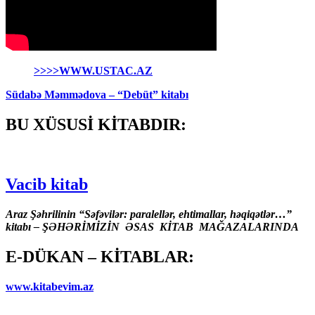
>>>>WWW.USTAC.AZ
Südabə Məmmədova – “Debüt” kitabı
BU XÜSUSİ KİTABDIR:
Vacib kitab
Araz Şəhrilinin “Səfəvilər: paralellər, ehtimallar, həqiqətlər…”
kitabı – ŞƏHƏRİMİZİN ƏSAS KİTAB MAĞAZALARINDA
E-DÜKAN – KİTABLAR:
www.kitabevim.az