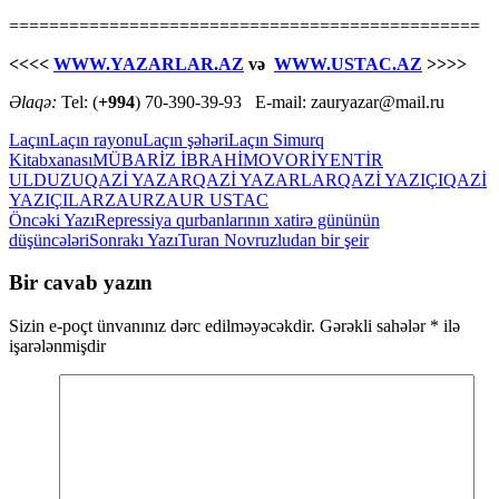
===============================================
<<<<
WWW.YAZARLAR.AZ
və
WWW.USTAC.AZ
>>>>
Əlaqə:
Tel: (
+994
) 70-390-39-93 E-mail: zauryazar@mail.ru
Laçın
Laçın rayonu
Laçın şəhəri
Laçın Simurq
Kitabxanası
MÜBARİZ İBRAHİMOV
ORİYENTİR
ULDUZU
QAZİ YAZAR
QAZİ YAZARLAR
QAZİ YAZIÇI
QAZİ
YAZIÇILAR
ZAUR
ZAUR USTAC
Yazılar
Öncəki Yazı
Repressiya qurbanlarının xatirə gününün
düşüncələri
Sonrakı Yazı
Turan Novruzludan bir şeir
üzrə
naviqasiya
Bir cavab yazın
Sizin e-poçt ünvanınız dərc edilməyəcəkdir.
Gərəkli sahələr
*
ilə
işarələnmişdir