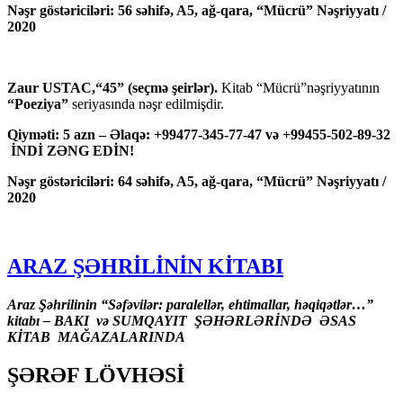
Nəşr göstəriciləri: 56 səhifə, A5, ağ-qara, “Mücrü” Nəşriyyatı /
2020
Zaur USTAC,“45” (seçmə şeirlər).
Kitab “Mücrü”nəşriyyatının
“Poeziya”
seriyasında nəşr edilmişdir.
Qiyməti: 5 azn – Əlaqə: +99477-345-77-47 və +99455-502-89-32
İNDİ ZƏNG EDİN!
Nəşr göstəriciləri: 64 səhifə, A5, ağ-qara, “Mücrü” Nəşriyyatı /
2020
ARAZ ŞƏHRİLİNİN KİTABI
Araz Şəhrilinin “Səfəvilər: paralellər, ehtimallar, həqiqətlər…”
kitabı – BAKI və SUMQAYIT ŞƏHƏRLƏRİNDƏ ƏSAS
KİTAB MAĞAZALARINDA
ŞƏRƏF LÖVHƏSİ