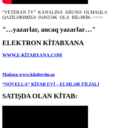
“VETERAN TV” KANALINA ABUNƏ OLMAQLA
QAZİLƏRIMİZƏ DƏSTƏK OLA BİLƏRİK: >>>>
"…yazarlar, ancaq yazarlar…"
ELEKTRON KİTABXANA
WWW.E-KİTABXANA.COM
Mağaza-www.kitabevim.az
“NOVELLA” KİTAB EVİ – ELMLƏR FİLİALI
SATIŞDA OLAN KİTAB: