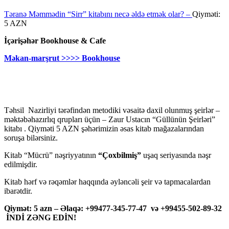
Təranə Məmmədin “Sirr” kitabını necə əldə etmək olar? –
Qiyməti:
5 AZN
İçərişəhər Bookhouse & Cafe
Məkan-marşrut >>>> Bookhouse
Təhsil Nazirliyi tərəfindən metodiki vəsaitə daxil olunmuş şeirlər –
məktəbəhazırlıq qrupları üçün – Zaur Ustacın “Güllünün Şeirləri”
kitabı . Qiyməti 5 AZN şəhərimizin əsas kitab mağazalarından
soruşa bilərsiniz.
Kitab “Mücrü” nəşriyyatının
“Çoxbilmiş”
uşaq seriyasında nəşr
edilmişdir.
Kitab hərf və rəqəmlər haqqında əyləncəli şeir və tapmacalardan
ibarətdir.
Qiymət: 5 azn – Əlaqə: +99477-345-77-47 və +99455-502-89-32
İNDİ ZƏNG EDİN!