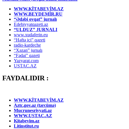
WWW.KİTABEVİM.AZ
WWW.BEYDEMİR.RU
“Ədəbi ovqat” jurnalı
Edebiyyatqazeti.az
“ULDUZ” JURNALI
www.xudaferin.eu
“Həftə içi” qəzeti
radio-kardeche
“Xəzan” jurnalı
“Fədai” qəzeti
Yazyarat.com
USTAC.AZ
FAYDALIDIR :
WWW.KİTABEVİM.AZ
Aztc.gov.az (tərcümə)
Mucrunesriyyati.az
WWW.USTAC.AZ
Kitabevim.az
Litinstitut.ru