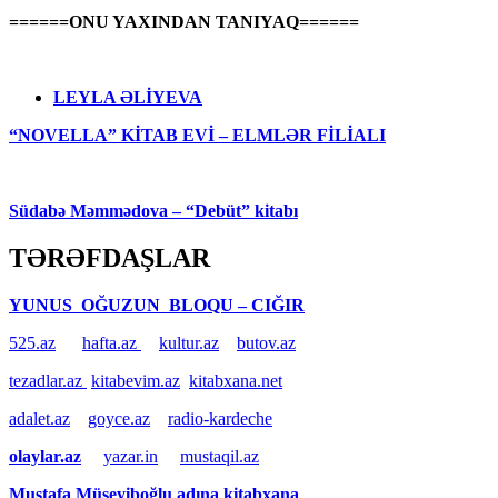
======ONU YAXINDAN TANIYAQ======
LEYLA ƏLİYEVA
“NOVELLA” KİTAB EVİ – ELMLƏR FİLİALI
Südabə Məmmədova – “Debüt” kitabı
TƏRƏFDAŞLAR
YUNUS OĞUZUN BLOQU – CIĞIR
525.az
hafta.az
kultur.az
butov.az
tezadlar.az
kitabevim.az
kitabxana.net
adalet.az
goyce.az
radio-kardeche
olaylar.az
yazar.in
mustaqil.az
Mustafa Müseyiboğlu adına kitabxana