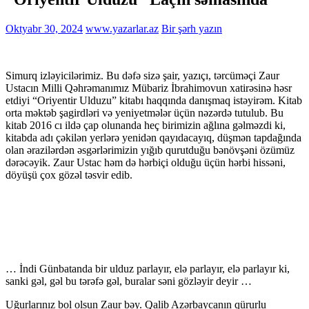
Oktyabr 30, 2024
www.yazarlar.az
Bir şərh yazın
Simurq izləyicilərimiz. Bu dəfə sizə şair, yazıçı, tərcüməçi Zaur
Ustacın Milli Qəhrəmanımız Mübariz İbrahimovun xatirəsinə həsr
etdiyi “Oriyentir Ulduzu” kitabı haqqında danışmaq istəyirəm. Kitab
orta məktəb şagirdləri və yeniyetmələr üçün nəzərdə tutulub. Bu
kitab 2016 cı ildə çap olunanda heç birimizin ağlına gəlməzdi ki,
kitabda adı çəkilən yerlərə yenidən qayıdacayıq, düşmən tapdağında
olan ərazilərdən əsgərlərimizin yığıb qurutduğu bənövşəni özümüz
dərəcəyik. Zaur Ustac
həm də hərbiçi olduğu üçün hərbi hissəni,
döyüşü çox gözəl təsvir edib.
… İndi Günbatanda bir ulduz parlayır, elə parlayır, elə parlayır ki,
sanki gəl, gəl bu tərəfə gəl, buralar səni gözləyir deyir …
Uğurlarınız bol olsun Zaur bəy. Qalib Azərbaycanın qürurlu