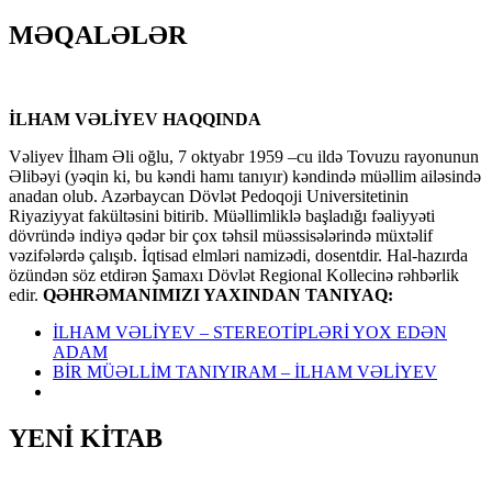
MƏQALƏLƏR
İLHAM VƏLİYEV HAQQINDA
Vəliyev İlham Əli oğlu, 7 oktyabr 1959 –cu ildə Tovuzu rayonunun
Əlibəyi (yəqin ki, bu kəndi hamı tanıyır) kəndində müəllim ailəsində
anadan olub. Azərbaycan Dövlət Pedoqoji Universitetinin
Riyaziyyat fakültəsini bitirib. Müəllimliklə başladığı fəaliyyəti
dövründə indiyə qədər bir çox təhsil müəssisələrində müxtəlif
vəzifələrdə çalışıb. İqtisad elmləri namizədi, dosentdir. Hal-hazırda
özündən söz etdirən Şamaxı Dövlət Regional Kollecinə rəhbərlik
edir.
QƏHRƏMANIMIZI YAXINDAN TANIYAQ:
İLHAM VƏLİYEV – STEREOTİPLƏRİ YOX EDƏN
ADAM
BİR MÜƏLLİM TANIYIRAM – İLHAM VƏLİYEV
YENİ KİTAB