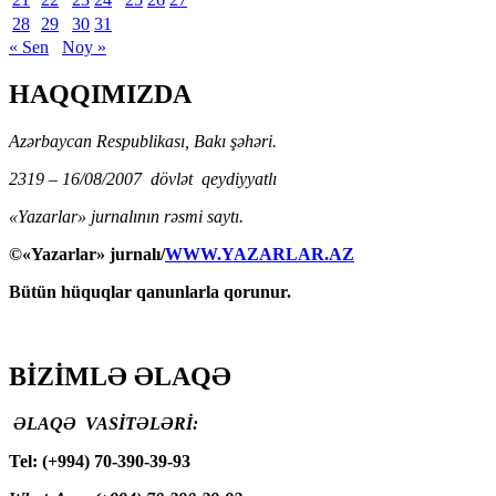
28
29
30
31
« Sen
Noy »
HAQQIMIZDA
Azərbaycan Respublikası, Bakı şəhəri.
2319 – 16/08/2007 dövlət qeydiyyatlı
«Yazarlar» jurnalının rəsmi saytı.
©«Yazarlar» jurnalı/
WWW.YAZARLAR.AZ
Bütün hüquqlar qanunlarla qorunur.
BİZİMLƏ ƏLAQƏ
ƏLAQƏ VASİTƏLƏRİ:
Tel: (+994) 70-390-39-93