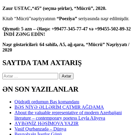
Zaur USTAC,“45” (seçmə şeirlər), “Mücrü”, 2020.
Kitab “Mücrü”nəşriyyatının
“Poeziya”
seriyasında nəşr edilmişdir.
Qiyməti: 5 azn – Əlaqə: +99477-345-77-47 və +99455-502-89-32
İNDİ ZƏNG EDİN!
Nəşr göstəriciləri: 64 səhifə, A5, ağ-qara, “Mücrü” Nəşriyyatı /
2020
SAYTDA TAM AXTARIŞ
Axtarış:
ƏN SON YAZILANLAR
Qüdrətli ordumun Baş komandanı
BƏS NİYƏ ƏLLƏRİM ÇATMIR AĞDAMA
About the valuable representative of modern Azerbaijani
literature – contemporary poetess Leyla Aliyeva
AYBƏNİZ HƏŞİMOVA YAZIR
Vasif Qurbanzadə – Dünya
Beynəlxalq İşıqfor Günü