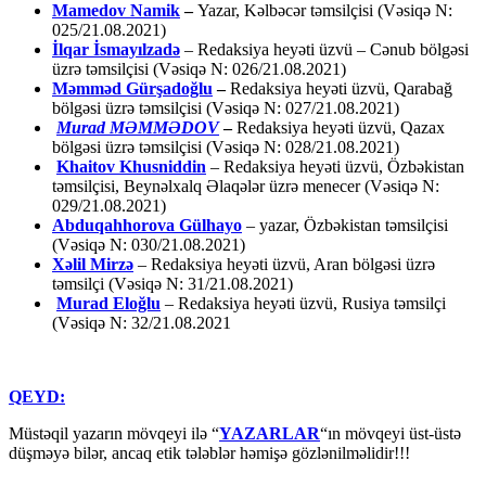
Mamedov Namik
–
Yazar, Kəlbəcər təmsilçisi (Vəsiqə N:
025/21.08.2021)
İlqar İsmayılzadə
–
Redaksiya heyəti üzvü – Cənub bölgəsi
üzrə təmsilçisi (Vəsiqə N: 026/21.08.2021)
Məmməd Gürşadoğlu
–
Redaksiya heyəti üzvü, Qarabağ
bölgəsi üzrə təmsilçisi (Vəsiqə N: 027/21.08.2021)
Murad MƏMMƏDOV
–
Redaksiya heyəti üzvü, Qazax
bölgəsi üzrə təmsilçisi (Vəsiqə N: 028/21.08.2021)
Khaitov Khusniddin
– Redaksiya heyəti üzvü, Özbəkistan
təmsilçisi, Beynəlxalq Əlaqələr üzrə menecer (Vəsiqə N:
029/21.08.2021)
Abduqahhorova Gülhayo
– yazar, Özbəkistan təmsilçisi
(Vəsiqə N: 030/21.08.2021)
Xəlil Mirzə
– Redaksiya heyəti üzvü, Aran bölgəsi üzrə
təmsilçi (Vəsiqə N: 31/21.08.2021)
Murad Eloğlu
– Redaksiya heyəti üzvü, Rusiya təmsilçi
(Vəsiqə N: 32/21.08.2021
QEYD:
Müstəqil yazarın mövqeyi ilə “
YAZARLAR
“ın mövqeyi üst-üstə
düşməyə bilər, ancaq etik tələblər həmişə gözlənilməlidir!!!