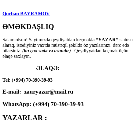
Qurban BAYRAMOV
ƏMƏKDAŞLIQ
Salam olsun! Saytımızda qeydiyatdan keçməklə
“YAZAR”
statusu
alaraq, istədiyiniz vaxtda müstəqil şəkildə öz yazılarınızı dərc edə
bilərsiniz
(
bu çox sadə və asandır
).
Qeydiyyatdan keçmək üçün
əlaqə saxlayın.
ƏLAQƏ:
Tel: (+994) 70-390-39-93
E-mail: zauryazar@mail.ru
WhatsApp: (
+994
) 70-390-39-93
YAZARLAR :