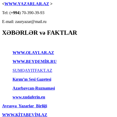
<
WWW.YAZARLAR.AZ
>
Tel: (
+994
) 70-390-39-93
E-mail: zauryazar@mail.ru
XƏBƏRLƏR və FAKTLAR
WWW.OLAYLAR.AZ
WWW.BEYDEMİR.RU
SUMQAYITFAKT.AZ
Kırım’ın Sesi Gazetesi
Azərbaycan-Ruznaməsi
www.xudaferin.eu
Avrasya Yazarlar Birliği
WWW.KİTABEVİM.AZ