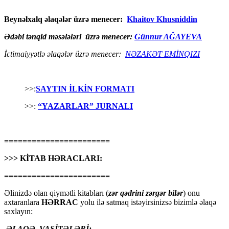
Beynəlxalq əlaqələr üzrə menecer:
Khaitov Khusniddin
Ədəbi tənqid məsələləri üzrə menecer:
Günnur AĞAYEVA
İctimaiyyətlə əlaqələr üzrə menecer:
NƏZAKƏT EMİNQIZI
>>:
SAYTIN İLKİN FORMATI
>>:
“YAZARLAR” JURNALI
=======================
>>> KİTAB HƏRACLARI:
=======================
Əlinizdə olan qiymətli kitabları (
zər qədrini zərgər bilər
) onu
axtaranlara
HƏRRAC
yolu ilə satmaq istəyirsinizsə bizimlə əlaqə
saxlayın:
ƏLAQƏ VASİTƏLƏRİ: