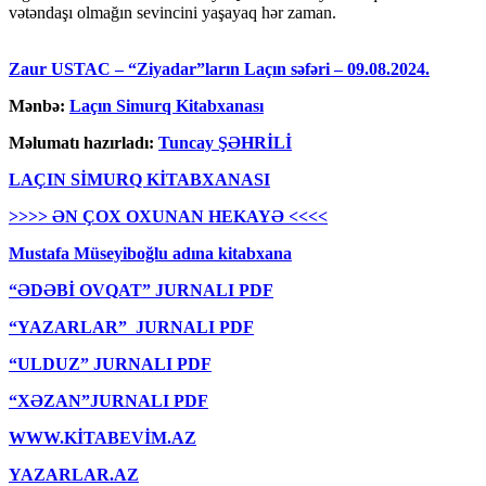
vətəndaşı olmağın sevincini yaşayaq hər zaman.
Zaur USTAC – “Ziyadar”ların Laçın səfəri – 09.08.2024.
Mənbə:
Laçın Simurq Kitabxanası
Məlumatı hazırladı:
Tuncay ŞƏHRİLİ
LAÇIN SİMURQ KİTABXANASI
>>>> ƏN ÇOX OXUNAN HEKAYƏ <<<<
Mustafa Müseyiboğlu adına kitabxana
“ƏDƏBİ OVQAT” JURNALI PDF
“YAZARLAR” JURNALI PDF
“ULDUZ” JURNALI PDF
“XƏZAN”JURNALI PDF
WWW.KİTABEVİM.AZ
YAZARLAR.AZ