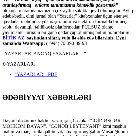
asanlaşdırmaq , onların tanınmasına kömәklik göstәrmәk”
olmaqla məramnaməmizdə çox aydın şəkildə qeyd olumuşdur. Aylıq
ədəbi-bədii, elmi jurnal olan “Yazarlar” kitabxanalar üçün ənənəvi
qaydada məhdud sayda nəşr olunur və elektron formatda bir neçə
sabit, dayanıqlı, təhlükəsiz platformadan PULSUZ olaraq
yayımlanır. Jurnalın bu günə qədər çap olunmuş bütün nömrələrini
BİTİK.AZ
saytından sifariş yolu ilə əldə edə bilərsiniz. Eyni
zamanda Wahtsapp:
(+994) 70-390-39-93
“YAZARLAR, ANCAQ YAZARLAR…”
© YAZARLAR.
“YAZARLAR” PDF
ƏDƏBİYYAT XƏBƏRLƏRİ
Dəyərli dostumuz həkim, yazar, şair, bəstəkar “İGİD ƏSGƏR
MÖHKƏM DAYAN”, “CƏNƏB LEYTENANT” kimi məşhur
mahnı və marşları ilə qəlbimizdə taxt qurmuş Şahin Musaoğlunun