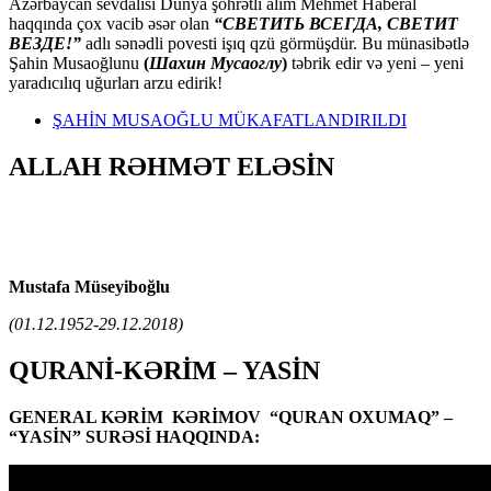
Azərbaycan sevdalısı Dünya şöhrətli alim Mehmet Haberal
haqqında çox vacib əsər olan
“СВЕТИТЬ ВСЕГДА, СВЕТИТ
ВЕЗДЕ!”
adlı sənədli povesti işıq qzü görmüşdür. Bu münasibətlə
Şahin Musaoğlunu
(
Шахин Мусаоглу
)
təbrik edir və yeni – yeni
yaradıcılıq uğurları arzu edirik!
ŞAHİN MUSAOĞLU MÜKAFATLANDIRILDI
ALLAH RƏHMƏT ELƏSİN
Mustafa Müseyiboğlu
(01.12.1952-29.12.2018)
QURANİ-KƏRİM – YASİN
GENERAL KƏRİM KƏRİMOV “QURAN OXUMAQ” –
“YASİN” SURƏSİ HAQQINDA: