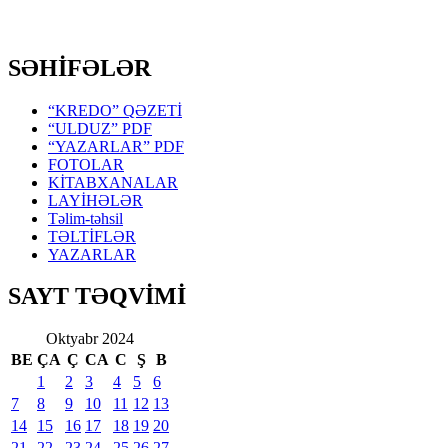
SƏHİFƏLƏR
“KREDO” QƏZETİ
“ULDUZ” PDF
“YAZARLAR” PDF
FOTOLAR
KİTABXANALAR
LAYİHƏLƏR
Təlim-təhsil
TƏLTİFLƏR
YAZARLAR
SAYT TƏQVİMİ
Oktyabr 2024
BE
ÇA
Ç
CA
C
Ş
B
1
2
3
4
5
6
7
8
9
10
11
12
13
14
15
16
17
18
19
20
21
22
23
24
25
26
27