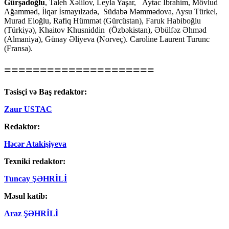
Gürşadoğlu
, Taleh Xəlilov, Leyla Yaşar, Aytac İbrahim, Mövlud
Ağamməd, İlqar İsmayılzadə, Südabə Məmmədova, Aysu Türkel,
Murad Eloğlu, Rafiq Hümmət (Gürcüstan), Faruk Habiboğlu
(Türkiyə), Khaitov Khusniddin (Özbəkistan), Əbülfəz Əhməd
(Almaniya), Günay Əliyeva (Norveç). Caroline Laurent Turunc
(Fransa).
=====================
Təsisçi və Baş redaktor:
Zaur USTAC
Redaktor:
Həcər Atakişiyeva
Texniki redaktor:
Tuncay ŞƏHRİLİ
Məsul katib:
Araz ŞƏHRİLİ