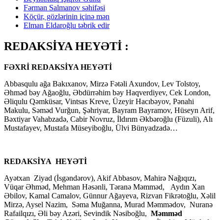
Fərman Salmanov səhifəsi
Köçür, gözlərinin içinə mən
Elman Eldaroğlu təbrik edir
REDAKSİYA HEYƏTİ :
FƏXRİ REDAKSİYA HEYƏTİ
Abbasqulu ağa Bakıxanov, Mirzə Fətəli Axundov, Lev Tolstoy,
Əhməd bəy Ağaoğlu, Əbdürrəhim bəy Haqverdiyev, Cek London,
Əliqulu Qəmküsar, Vintsas Kreve, Üzeyir Hacıbəyov, Pənahi
Makulu, Səməd Vurğun, Şəhriyar, Bayram Bayramov, Hüseyn Arif,
Bəxtiyar Vahabzadə, Cabir Novruz, İldırım Əkbəroğlu (Füzuli), Alı
Mustafayev, Mustafa Müseyiboğlu, Ülvi Bünyadzadə…
REDAKSİYA HEYƏTİ
Ayətxan Ziyad (İsgəndərov), Akif Abbasov, Mahirə Nağıqızı,
Vüqar Əhməd, Mehman Həsənli, Təranə Məmməd, Aydın Xan
Əbilov, Kamal Camalov, Günnur Ağayeva, Rizvan Fikrətoğlu, Xəlil
Mirzə, Aysel Nazim, Səma Muğanna, Murad Məmmədov, Nuranə
Rafailqızı, Əli bəy Azəri, Sevindik Nəsiboğlu,
Məmməd