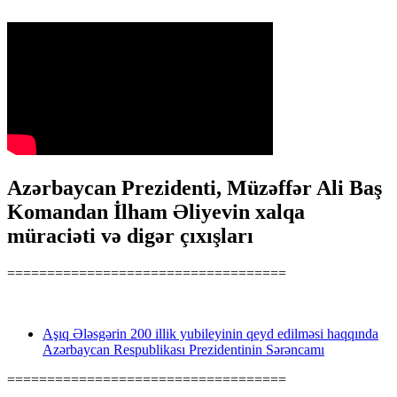
Azərbaycan Prezidenti, Müzəffər Ali Baş
Komandan İlham Əliyevin xalqa
müraciəti və digər çıxışları
===================================
Aşıq Ələsgərin 200 illik yubileyinin qeyd edilməsi haqqında
Azərbaycan Respublikası Prezidentinin Sərəncamı
===================================