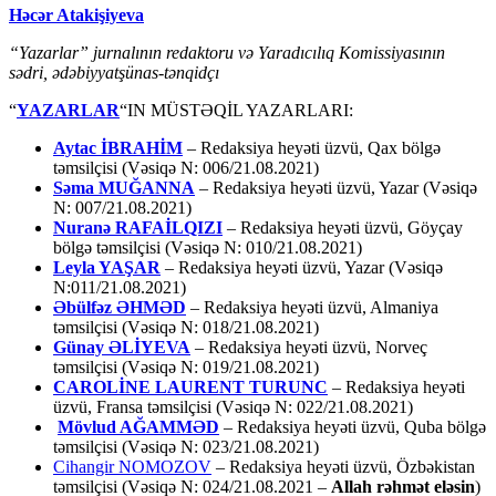
Həcər Atakişiyeva
“Yazarlar” jurnalının redaktoru və Yaradıcılıq Komissiyasının
sədri, ədəbiyyatşünas-tənqidçı
“
YAZARLAR
“IN MÜSTƏQİL YAZARLARI:
Aytac İBRAHİM
– Redaksiya heyəti üzvü, Qax bölgə
təmsilçisi (Vəsiqə N: 006/21.08.2021)
Səma MUĞANNA
– Redaksiya heyəti üzvü, Yazar (Vəsiqə
N: 007/21.08.2021)
Nuranə RAFAİLQIZI
– Redaksiya heyəti üzvü, Göyçay
bölgə təmsilçisi (Vəsiqə N: 010/21.08.2021)
Leyla YAŞAR
– Redaksiya heyəti üzvü, Yazar (Vəsiqə
N:011/21.08.2021)
Əbülfəz ƏHMƏD
– Redaksiya heyəti üzvü, Almaniya
təmsilçisi (Vəsiqə N: 018/21.08.2021)
Günay ƏLİYEVA
– Redaksiya heyəti üzvü, Norveç
təmsilçisi (Vəsiqə N: 019/21.08.2021)
CAROLİNE LAURENT TURUNC
– Redaksiya heyəti
üzvü, Fransa təmsilçisi (Vəsiqə N: 022/21.08.2021)
Mövlud AĞAMMƏD
– Redaksiya heyəti üzvü, Quba bölgə
təmsilçisi (Vəsiqə N: 023/21.08.2021)
Cihangir NOMOZOV
– Redaksiya heyəti üzvü, Özbəkistan
təmsilçisi (Vəsiqə N: 024/21.08.2021 –
Allah rəhmət eləsin
)