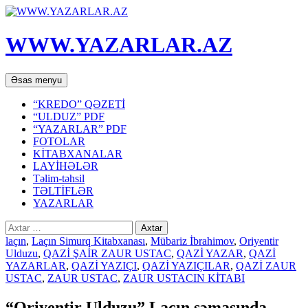
WWW.YAZARLAR.AZ
Axtar
Mühtəviyyata
Əsas menyu
keç
“KREDO” QƏZETİ
“ULDUZ” PDF
“YAZARLAR” PDF
FOTOLAR
KİTABXANALAR
LAYİHƏLƏR
Təlim-təhsil
TƏLTİFLƏR
YAZARLAR
Axtarış:
laçın
,
Laçın Simurq Kitabxanası
,
Mübariz İbrahimov
,
Oriyentir
Ulduzu
,
QAZİ ŞAİR ZAUR USTAC
,
QAZİ YAZAR
,
QAZİ
YAZARLAR
,
QAZİ YAZIÇI
,
QAZİ YAZIÇILAR
,
QAZİ ZAUR
USTAC
,
ZAUR USTAC
,
ZAUR USTACIN KİTABI
“Oriyentir Ulduzu” Laçın səmasında