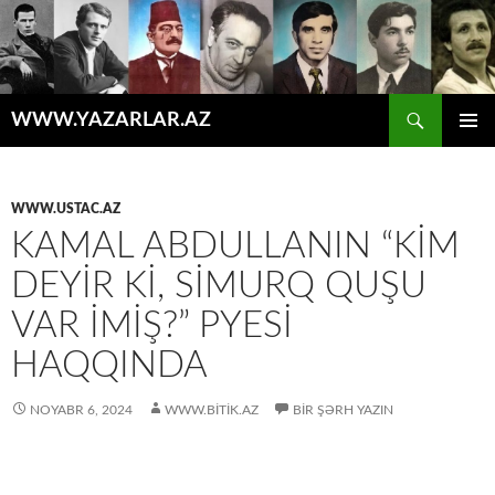
Axtar
WWW.YAZARLAR.AZ
MÜHTƏVIYYATA
ƏSAS
KEÇ
MENYU
WWW.USTAC.AZ
KAMAL ABDULLANIN “KİM
DEYİR Kİ, SİMURQ QUŞU
VAR İMİŞ?” PYESİ
HAQQINDA
NOYABR 6, 2024
WWW.BITIK.AZ
BIR ŞƏRH YAZIN