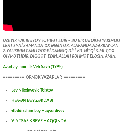
ÜZEYİR HACIBƏYOV SÖHBƏT EDİR – BU BİR DƏQİQƏ YARIMLIQ
LENT EYNİ ZAMANDA XX ƏSRİN ORTALARANDA AZƏRBAYCAN
ZİYALISININ CANLI ƏDƏBİ DANIŞIQ DİLİ VƏ NİTQİ KİMİ ÇOX
QİYMƏTLİDİR. DİQQƏT EDİN. ALLAH RƏHMƏT ELƏSİN. AMİN.
Azərbaycanın İlk Veb Saytı (1995)
========= ÖRNƏK YAZARLAR =========
Lev Nikolayeviç Tolstoy
HƏSƏN BƏY ZƏRDABİ
Əbdürrəhim bəy Haqverdiyev
VİNTSAS KREVE HAQQINDA