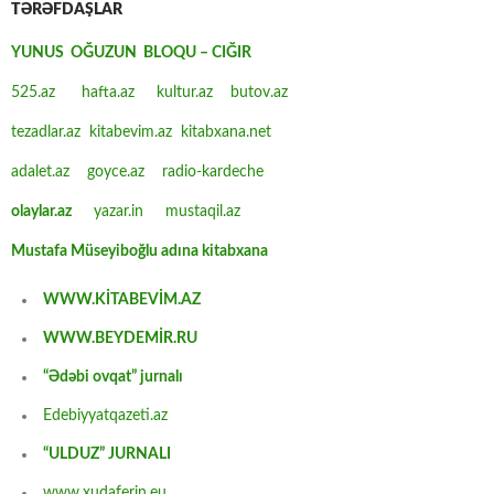
TƏRƏFDAŞLAR
YUNUS OĞUZUN BLOQU – CIĞIR
525.az
hafta.az
kultur.az
butov.az
tezadlar.az
kitabevim.az
kitabxana.net
adalet.az
goyce.az
radio-kardeche
olaylar.az
yazar.in
mustaqil.az
Mustafa Müseyiboğlu adına kitabxana
WWW.KİTABEVİM.AZ
WWW.BEYDEMİR.RU
“Ədəbi ovqat” jurnalı
Edebiyyatqazeti.az
“ULDUZ” JURNALI
www.xudaferin.eu