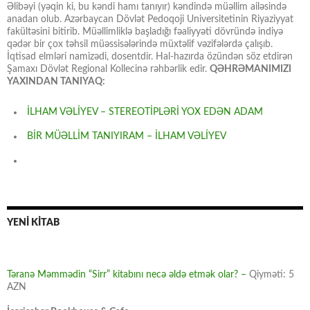
Əlibəyi (yəqin ki, bu kəndi hamı tanıyır) kəndində müəllim ailəsində
anadan olub. Azərbaycan Dövlət Pedoqoji Universitetinin Riyaziyyat
fakültəsini bitirib. Müəllimliklə başladığı fəaliyyəti dövründə indiyə
qədər bir çox təhsil müəssisələrində müxtəlif vəzifələrdə çalışıb.
İqtisad elmləri namizədi, dosentdir. Hal-hazırda özündən söz etdirən
Şamaxı Dövlət Regional Kollecinə rəhbərlik edir.
QƏHRƏMANIMIZI
YAXINDAN TANIYAQ:
İLHAM VƏLİYEV – STEREOTİPLƏRİ YOX EDƏN ADAM
BİR MÜƏLLİM TANIYIRAM – İLHAM VƏLİYEV
YENİ KİTAB
Təranə Məmmədin “Sirr” kitabını necə əldə etmək olar? –
Qiyməti: 5
AZN