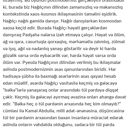
istəyirmiş. Bu oyunun postmodernist gerçəkliyini orasındadır
ki, burada biz Nağılçının dilindən zamansızlıq və məkansızlıq
kontekstində xaos-kosmos ikiləşməsinin təməlini eşidirik.
Nağılçı nağılı gəmidə danışır. Nağılı danışılarkən kosmosdan
xaosa keçid edir. Burada Nağılçı həyati gerçəklərdən
danışıraq Padşaha nələrsə izah etməyə çalışır. Həyat və ölüm,
ağ və qara, cəsurluqla qorxaqlıq, mərhəmətlə zalımlıq, zülmət
və işıq, ağıl və nadanlıq yanaşı göstərilir və deyir ki harda
gözəlik varsa orda eybəcərlik var, harda həyat varsa orda
ölüm var. Pyesdə Nağılçının dilindən verilmiş bu ikiləşmələr
əslində postmodernizmin əsas qanunlarından biridir. Hər
hadisəyə şübhə ilə baxmağı əsərlərinin əsas qayəsi hesab
edən müəllif, əsərdə Nağılçı vasitəsilə keçmiş və gələcəyə
“bəlkə”lərlə yanaşaraq onlar arasındakı tül pərdəyə diqqət
çəkir. Keçmiş ilə gələcəyi ayırmaq əvəzinə onları ahəngə dəvət
edir. “Bəlkə heç o tül pərdənin arxasında heç kim olmayıb?”
cümləsi ilə Kamal Abdulla, milli adət-ənənəsinə, düşüncəsinə
tül bir pərdənin arxasından baxan insanlara müraciət edərək
əslində onların vəhdətdə olduğunu, sadəcə bir tül pərdə