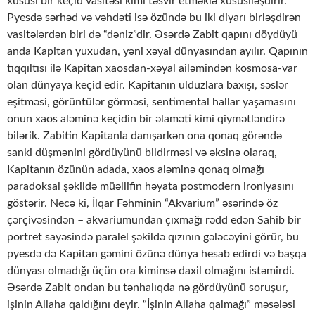
xüsusi bir keçid vasitəsi kimi təsvir etməklə xüsusiləşdirir.
Pyesdə sərhəd və vəhdəti isə özündə bu iki diyarı birləşdirən
vasitələrdən biri də “dəniz”dir. Əsərdə Zabit qapını döydüyü
anda Kapitan yuxudan, yəni xəyal dünyasından ayılır. Qapının
tıqqıltısı ilə Kapitan xaosdan-xəyal ailəmindən kosmosa-var
olan dünyaya keçid edir. Kapitanın ulduzlara baxışı, səslər
eşitməsi, görüntülər görməsi, sentimental hallar yaşamasını
onun xaos aləminə keçidin bir əlaməti kimi qiymətləndirə
bilərik. Zabitin Kapitanla danışarkən ona qonaq görəndə
sanki düşmənini gördüyünü bildirməsi və əksinə olaraq,
Kapitanın özünün adada, xaos aləminə qonaq olmağı
paradoksal şəkildə müəllifin həyata postmodern ironiyasını
göstərir. Necə ki, İlqar Fəhminin “Akvarium” əsərində öz
çərçivəsindən – akvariumundan çıxmağı rədd edən Sahib bir
portret sayəsində paralel şəkildə qızının gələcəyini görür, bu
pyesdə də Kapitan gəmini özünə dünya hesab edirdi və başqa
dünyası olmadığı üçün ora kiminsə daxil olmağını istəmirdi.
Əsərdə Zabit ondan bu tənhalıqda nə gördüyünü soruşur,
işinin Allaha qaldığını deyir. “İşinin Allaha qalmağı” məsələsi