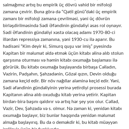
salmağımız artıq bu empirik üç dövrü vahid bir mifoloji
zamana çevirir. Buna görə də “Qətil günü”dəki üç empirik
zamanı bir mifoloji zamana çevrilməsi, yəni üç dövrün
birləşdirilməsində Sədi Əfəndinin gündəliyi əsas rol oynayır.
Sədi Əfəndinin gündəliyi xəstə olacaq adamı 1970-80-ci
illərdən repressiya zamanına, yəni 1930-cu ilə aparır. Bu
hadisəni “Kim deyir ki, Simurq quşu var imiş” pyesində
Kapitan bir məlumat əldə etmək üçün kitabı əlinə alıb stolun
qarşısına oturması və həmin kitabı oxumağa başlaması ilə
görürük. Bu kitabı oxumağa başlayanda birbaşa Cəlladın,
Vəzirin, Padşahın, Şahzadənin, Gözəl qızın, Devin olduğu
zamana keçid edir. Bir növ nağıllar aləminə keçid edir. Yəni,
Sədi əfəndinin gündəliyinin yerinə yetirdiyi prosessi burada
Kapitanın əlinə alıb oxuduğu kitab yerinə yetirir. Kapitan
birdən-birə başını qaldırır və artıq hər şey yox olur. Cəllad,
Vəzir, Dev, Şahzadə və s. olmur. Nə zaman ki, yenidən kitabı
oxumağa başlayır, biz bunlar haqqında yenidən məlumat
almağa başlayırıq. Bu da o deməkdir ki, bu kitab müəyyən