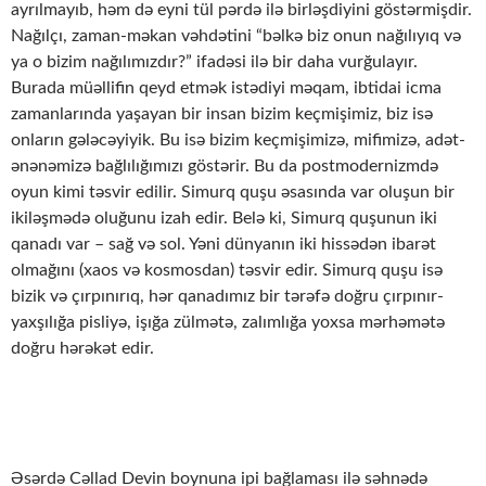
ayrılmayıb, həm də eyni tül pərdə ilə birləşdiyini göstərmişdir.
Nağılçı, zaman-məkan vəhdətini “bəlkə biz onun nağılıyıq və
ya o bizim nağılımızdır?” ifadəsi ilə bir daha vurğulayır.
Burada müəllifin qeyd etmək istədiyi məqam, ibtidai icma
zamanlarında yaşayan bir insan bizim keçmişimiz, biz isə
onların gələcəyiyik. Bu isə bizim keçmişimizə, mifimizə, adət-
ənənəmizə bağlılığımızı göstərir. Bu da postmodernizmdə
oyun kimi təsvir edilir. Simurq quşu əsasında var oluşun bir
ikiləşmədə oluğunu izah edir. Belə ki, Simurq quşunun iki
qanadı var – sağ və sol. Yəni dünyanın iki hissədən ibarət
olmağını (xaos və kosmosdan) təsvir edir. Simurq quşu isə
bizik və çırpınırıq, hər qanadımız bir tərəfə doğru çırpınır-
yaxşılığa pisliyə, işığa zülmətə, zalımlığa yoxsa mərhəmətə
doğru hərəkət edir.
Əsərdə Cəllad Devin boynuna ipi bağlaması ilə səhnədə