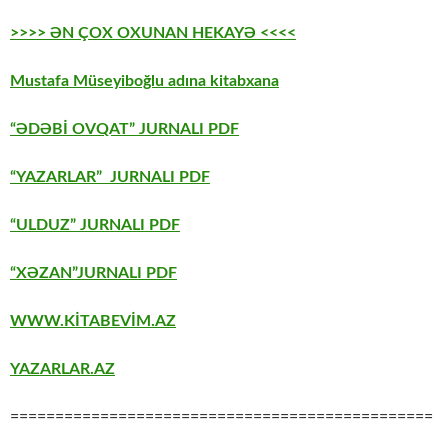
>>>> ƏN ÇOX OXUNAN HEKAYƏ <<<<
Mustafa Müseyiboğlu adına kitabxana
“ƏDƏBİ OVQAT” JURNALI PDF
“YAZARLAR” JURNALI PDF
“ULDUZ” JURNALI PDF
“XƏZAN”JURNALI PDF
WWW.KİTABEVİM.AZ
YAZARLAR.AZ
===============================================