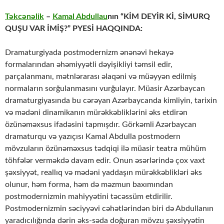
Təkcənəlik
–
Kamal Abdullau
nın
“KİM DEYİR Kİ, SİMURQ
QUŞU VAR İMİŞ?” PYESİ HAQQINDA:
Dramaturgiyada postmodernizm ənənəvi hekayə
formalarından əhəmiyyətli dəyişikliyi təmsil edir,
parçalanmanı, mətnlərarası əlaqəni və müəyyən edilmiş
normaların sorğulanmasını vurğulayır. Müasir Azərbaycan
dramaturgiyasında bu cərəyan Azərbaycanda kimliyin, tarixin
və mədəni dinamikanın mürəkkəbliklərini əks etdirən
özünəməxsus ifadəsini tapmışdır. Görkəmli Azərbaycan
dramaturqu və yazıçısı Kamal Abdulla postmodern
mövzuların özünəməxsus tədqiqi ilə müasir teatra mühüm
töhfələr verməkdə davam edir. Onun əsərlərində çox vaxt
şəxsiyyət, reallıq və mədəni yaddaşın mürəkkəblikləri əks
olunur, həm forma, həm də məzmun baxımından
postmodernizmin mahiyyətini təcəssüm etdirilir.
Postmodernizmin səciyyəvi cəhətlərindən biri də Abdullanın
yaradıcılığında dərin əks-səda doğuran mövzu şəxsiyyətin