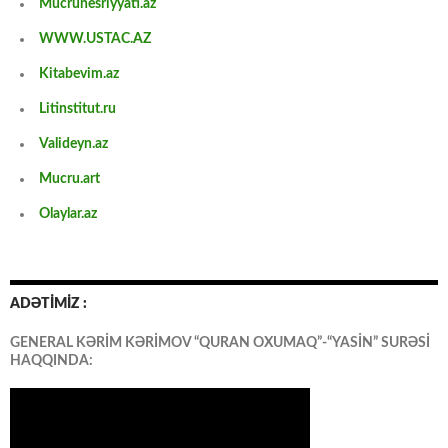
Mucrunesriyyati.az
WWW.USTAC.AZ
Kitabevim.az
Litinstitut.ru
Valideyn.az
Mucru.art
Olaylar.az
ADƏTİMİZ :
GENERAL KƏRİM KƏRİMOV “QURAN OXUMAQ”-“YASİN” SURƏSİ
HAQQINDA: