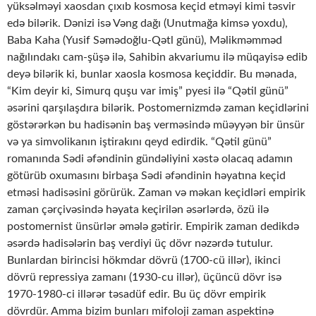
yüksəlməyi xaosdan çıxıb kosmosa keçid etməyi kimi təsvir
edə bilərik. Dənizi isə Vəng dağı (Unutmağa kimsə yoxdu),
Baba Kaha (Yusif Səmədoğlu-Qətl günü), Məlikməmməd
nağılındakı cam-şüşə ilə, Sahibin akvariumu ilə müqayisə edib
deyə bilərik ki, bunlar xaosla kosmosa keçiddir. Bu mənada,
“Kim deyir ki, Simurq quşu var imiş” pyesi ilə “Qətil günü”
əsərini qarşılaşdıra bilərik. Postomernizmdə zaman keçidlərini
göstərərkən bu hadisənin baş verməsində müəyyən bir ünsür
və ya simvolikanın iştirakını qeyd edirdik. “Qətil günü”
romanında Sədi əfəndinin gündəliyini xəstə olacaq adamın
götürüb oxumasını birbaşa Sədi əfəndinin həyatına keçid
etməsi hadisəsini görürük. Zaman və məkan keçidləri empirik
zaman çərçivəsində həyata keçirilən əsərlərdə, özü ilə
postomernist ünsürlər əmələ gətirir. Empirik zaman dedikdə
əsərdə hadisələrin baş verdiyi üç dövr nəzərdə tutulur.
Bunlardan birincisi hökmdar dövrü (1700-cü illər), ikinci
dövrü repressiya zamanı (1930-cu illər), üçüncü dövr isə
1970-1980-ci illərər təsadüf edir. Bu üç dövr empirik
dövrdür. Amma bizim bunları mifoloji zaman aspektinə