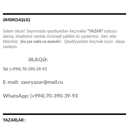
ƏMƏKDAŞLIQ
Salam olsun! Saytımızda qeydiyatdan keçməklə
“YAZAR”
statusu
alaraq, istədiyiniz vaxtda müstəqil şəkildə öz yazılarınızı dərc edə
bilərsiniz
(
bu çox sadə və asandır
).
Qeydiyyatdan keçmək üçün əlaqə
saxlayın.
ƏLAQƏ:
Tel: (+994) 70-390-39-93
E-mail: zauryazar@mail.ru
WhatsApp: (
+994
) 70-390-39-93
YAZARLAR :