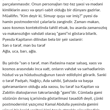
parçalanmasıdır. Onun personajları tez-tez şəxsi və mədəni
kimliklərin axıcı və qeyri-sabit olduğu bir dünyanı gəzirlər.
Müəllifin. “Kim deyir ki, Simuqr quşu var imiş?” pyesi də
həmin postmodernist çalarlarla zəngindir. Zaman-məkan,
xaos-kosmos kontekstində təhlil etsək, bu əsərdə zamansızlıq
və məkansızlığın vəhdəti olaraq “gəmi”ni göstərə bilərik.
Pyesdə Kapitanın dilindən belə bir şeir səslənir:
Sən o tərəf, mən bu tərəf
Ağla, uca, barı, ağla.
Bu şeirdə “sən o tərəf, mən ifadəsinə nəzər salsaq, xaos və
kosmos arasındakı incə xətt, onların vəhdət və sərhədlərinin
hüdud və ya hüdudsuzluğunun təsvir edildiyini görərik. Sanki
o tərəf Padşah, Nağılçı, Ada sahibi, Şahzadə və başqa
qəhrəmanların olduğu ada xaosu, bu tərəf isə Kapitan və
Zabitin dialoqlarının təkrarlandığı “gəmi”dir. Cümlədə gəmi
sözünün dırnaq içərisində göstərilməsi təsadüfi deyil, çünki
postmodernist yazıçımız Kamal Abdulla pyesində gəmini