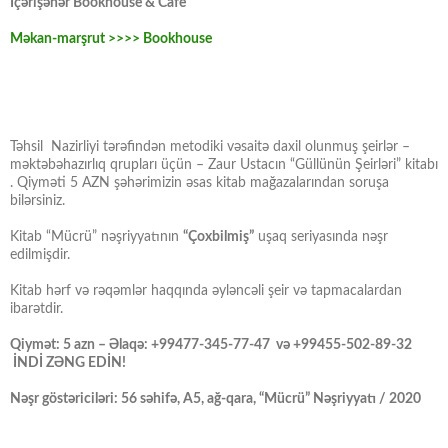
İçərişəhər Bookhouse & Cafe
Məkan-marşrut >>>> Bookhouse
Təhsil Nazirliyi tərəfindən metodiki vəsaitə daxil olunmuş şeirlər –
məktəbəhazırlıq qrupları üçün – Zaur Ustacın “Güllünün Şeirləri” kitabı
. Qiyməti 5 AZN şəhərimizin əsas kitab mağazalarından soruşa
bilərsiniz.
Kitab “Mücrü” nəşriyyatının
“Çoxbilmiş”
uşaq seriyasında nəşr
edilmişdir.
Kitab hərf və rəqəmlər haqqında əyləncəli şeir və tapmacalardan
ibarətdir.
Qiymət: 5 azn – Əlaqə: +99477-345-77-47 və +99455-502-89-32
İNDİ ZƏNG EDİN!
Nəşr göstəriciləri: 56 səhifə, A5, ağ-qara, “Mücrü” Nəşriyyatı / 2020