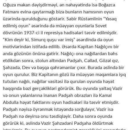
Oğuza məkan dəyişdirməyi, ən nəhayətində isə Boğazca
Fatmanı evinə qaytarmağı bizə bunların hamısının oyun
üzərində qurulduğunu göstərir. Sabir Rüstəmlinin “Yasaq
edilmiş oyun” əsərində də müəyyən oyunlarla Sovet
dövrünün 1937-ci il represiya hadisələri təsvir edilmişdir.
“Kim deyir ki, Simurq quşu var imiş” əsərdində də oyun
motivlərindən istifadə edilib. Əsərdə Kapitan Nağılçını bir
anda gözünün önünə gətirir. Nağılçı ona nağıllardan bəhs
etdikdən sonra, stolun altından Padşah, Cəllad, Gözəl qız,
Şahzadə, Dev və başqa qəhrəmanlar çıxır. Burada əslində bir
oyun qurulur. Biz Kapitanın gözü ilə müəyyən məqamlara işıq
tutulan nağılı, nağıllar vasitəsi ilə qurulan oyunda həyat
haqqında bəzi gerçəklikləri görürük. Bu oyunda yaltaq Vəzir
və onun yalanlarına inanan Padşah obrazları ilə Kamal
Abdulla həyat faktlarını oyun hadisələri ilə təsvir etmişdir.
Padşah nəyisə öyrənmək istəyəndə sorğulayır, Vəzir isə
Padşah nə deyirsə onu təsdiqləyir. Daha sonra oyunda
görürük ki, əslində Vəzir Şahzadəni Padşaha öldürtmək