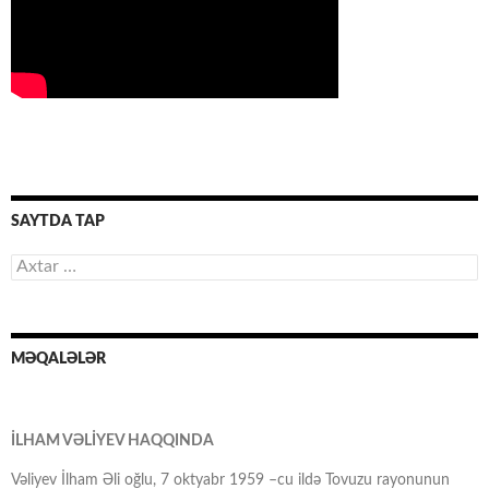
SAYTDA TAP
Axtarış:
MƏQALƏLƏR
İLHAM VƏLİYEV HAQQINDA
Vəliyev İlham Əli oğlu, 7 oktyabr 1959 –cu ildə Tovuzu rayonunun