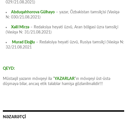
029/21.08.2021)
Abduqahhorova Gülhayo
– yazar, Özbəkistan təmsilçisi (Vəsiqə
N: 030/21.08.2021)
Xəlil Mirzə
– Redaksiya heyəti üzvü, Aran bölgəsi üzrə təmsilçi
(Vəsiqə N: 31/21.08.2021)
Murad Eloğlu
– Redaksiya heyəti üzvü, Rusiya təmsilçi (Vəsiqə N:
32/21.08.2021
QEYD:
Müstəqil yazarın mövqeyi ilə “
YAZARLAR
“ın mövqeyi üst-üstə
düşməyə bilər, ancaq etik tələblər həmişə gözlənilməlidir!!!
NƏZARƏTÇİ