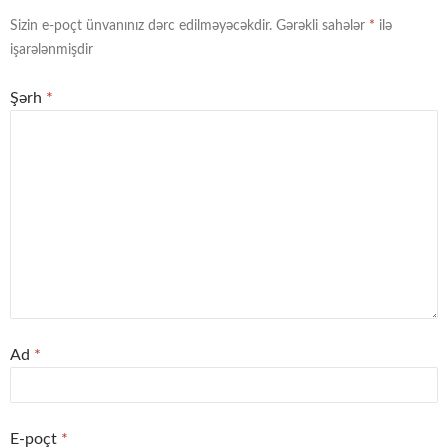
Sizin e-poçt ünvanınız dərc edilməyəcəkdir.
Gərəkli sahələr
*
ilə
işarələnmişdir
Şərh
*
Ad
*
E-poçt
*