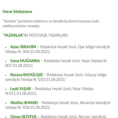
Həcər Atakişiyeva
“Yazarlar” jurnalının redaktoru və Yaradıcılıq Komissiyasının sədri,
ədəbiyyatşünas-tənqidçı
“
YAZARLAR
“IN MÜSTƏQİL YAZARLARI:
Aytac İBRAHİM
– Redaksiya heyəti üzvü, Qax bölgə təmsilçisi
(Vəsiqə N: 006/21.08.2021)
Səma MUĞANNA
– Redaksiya heyəti üzvü, Yazar (Vəsiqə N:
007/21.08.2021)
Nuranə RAFAİLQIZI
– Redaksiya heyəti üzvü, Göyçay bölgə
təmsilçisi (Vəsiqə N: 010/21.08.2021)
Leyla YAŞAR
– Redaksiya heyəti üzvü, Yazar (Vəsiqə
N:011/21.08.2021)
Əbülfəz ƏHMƏD
– Redaksiya heyəti üzvü, Almaniya təmsilçisi
(Vəsiqə N: 018/21.08.2021)
Günay ƏLİYEVA
– Redaksiya heyəti üzvü, Norveç təmsilçisi