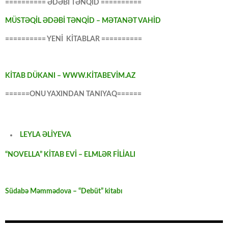
========== ƏDƏBİ TƏNQİD ==========
MÜSTƏQİL ƏDƏBİ TƏNQİD – MƏTANƏT VAHİD
========== YENİ KİTABLAR ==========
KİTAB DÜKANI – WWW.KİTABEVİM.AZ
======ONU YAXINDAN TANIYAQ======
LEYLA ƏLİYEVA
“NOVELLA” KİTAB EVİ – ELMLƏR FİLİALI
Südabə Məmmədova – “Debüt” kitabı