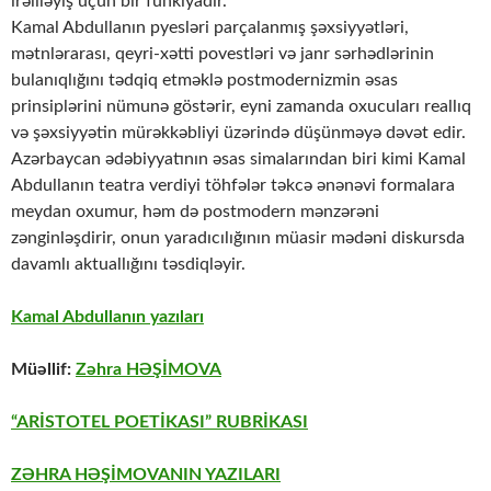
irəliləyiş üçün bir funkiyadır.
Kamal Abdullanın pyesləri parçalanmış şəxsiyyətləri,
mətnlərarası, qeyri-xətti povestləri və janr sərhədlərinin
bulanıqlığını tədqiq etməklə postmodernizmin əsas
prinsiplərini nümunə göstərir, eyni zamanda oxucuları reallıq
və şəxsiyyətin mürəkkəbliyi üzərində düşünməyə dəvət edir.
Azərbaycan ədəbiyyatının əsas simalarından biri kimi Kamal
Abdullanın teatra verdiyi töhfələr təkcə ənənəvi formalara
meydan oxumur, həm də postmodern mənzərəni
zənginləşdirir, onun yaradıcılığının müasir mədəni diskursda
davamlı aktuallığını təsdiqləyir.
Kamal Abdullanın yazıları
Müəllif:
Zəhra HƏŞİMOVA
“ARİSTOTEL POETİKASI” RUBRİKASI
ZƏHRA HƏŞİMOVANIN YAZILARI