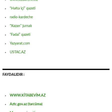
“Həftə içi” qəzeti
radio-kardeche
“Xəzan” jurnalı
“Fədai” qəzeti
Yazyarat.com
USTAC.AZ
FAYDALIDIR :
WWW.KİTABEVİM.AZ
Aztc.gov.az (tərcümə)