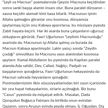
“Leyli və Məcnun” poemalarında Qeysin Məcnuna keçidindən
sonra sanki başqa aləmin insanı olur. Buna paralel dünyanın –
xaosa keçidin əlaməti kimi baxa bilərik. Məcnunun işinin
Allaha qalmağını görənlər onu kosmosa, dünyamıza
qaytarmaq üçün onu Kəbəyə aparırlarsa, bu missiyanı pyesdə
Zabit həyata keçirir. Hər iki əsərdə buna çalışanların uğursuz
olduqlarını görürük. Fəxri Uğurlunun “Leylinin Məcnunluğu”
əsərində də, Məcnunun işi Allaha qalmış və burada da
Məcnun Kəbəyə aparılmışdır. Lakin yazıçı sonda “Zeydin
çıxdığı” simvolikası ilə Məcnunu xaos aləmindən kosmosa
qaytarır. Kamal Abdullanın bu pyesində də Kapitan paralel
aləmdə Ada sahibi, Dev, Cəllad, Nağılçı, Padşah və
başqalarının qonağıdırsa, Fəxri Uğurlunun hekayəsində də
Məcnun səhrada heyvanların qonağıdır.
Postmodernizmin ilkin xüsusiyyətlərindən biri oyun içərisində
bir sıra həyat hekayələrinin, sirlərin açılmağıdı. Biz bunu
“Casus” pyesində də müşaiyət edirik. Məsələn, Dədə
Qorqudun Boğazca Fatmanı ilə birlikdə onun evindən
Qazanın, sonra Aruzun evində peyda olması, İç Oğuzdan, Dış