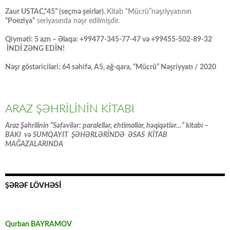
Zaur USTAC,“45” (seçmə şeirlər).
Kitab “Mücrü”nəşriyyatının
“Poeziya”
seriyasında nəşr edilmişdir.
Qiyməti: 5 azn – Əlaqə: +99477-345-77-47 və +99455-502-89-32
İNDİ ZƏNG EDİN!
Nəşr göstəriciləri: 64 səhifə, A5, ağ-qara, “Mücrü” Nəşriyyatı / 2020
ARAZ ŞƏHRİLİNİN KİTABI
Araz Şəhrilinin “Səfəvilər: paralellər, ehtimallar, həqiqətlər…” kitabı –
BAKI və SUMQAYIT ŞƏHƏRLƏRİNDƏ ƏSAS KİTAB
MAĞAZALARINDA
ŞƏRƏF LÖVHƏSİ
Qurban BAYRAMOV