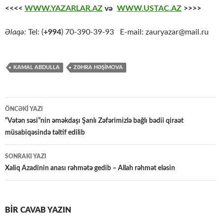
<<<<
WWW.YAZARLAR.AZ
və
WWW.USTAC.AZ
>>>>
Əlaqə:
Tel: (
+994
) 70-390-39-93 E-mail: zauryazar@mail.ru
KAMAL ABDULLA
ZƏHRA HƏŞIMOVA
Yazılar
ÖNCƏKI YAZI
üzrə
“Vətən səsi”nin əməkdaşı Şanlı Zəfərimizlə bağlı bədii qiraət
müsabiqəsində təltif edilib
naviqasiya
SONRAKI YAZI
Xaliq Azadinin anası rəhmətə gedib – Allah rəhmət eləsin
BIR CAVAB YAZIN