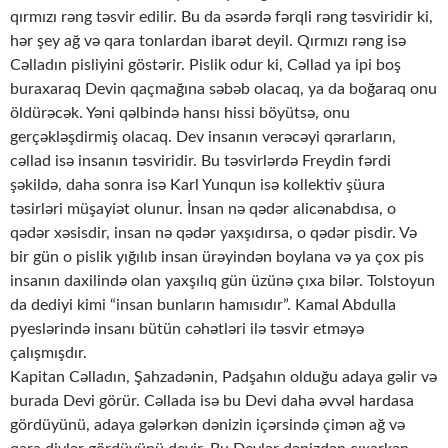
qırmızı rəng təsvir edilir. Bu da əsərdə fərqli rəng təsviridir ki,
hər şey ağ və qara tonlardan ibarət deyil. Qırmızı rəng isə
Cəlladın pisliyini göstərir. Pislik odur ki, Cəllad ya ipi boş
buraxaraq Devin qaçmağına səbəb olacaq, ya da boğaraq onu
öldürəcək. Yəni qəlbində hansı hissi böyütsə, onu
gerçəkləşdirmiş olacaq. Dev insanın verəcəyi qərarların,
cəllad isə insanın təsviridir. Bu təsvirlərdə Freydin fərdi
şəkildə, daha sonra isə Karl Yunqun isə kollektiv şüura
təsirləri müşayiət olunur. İnsan nə qədər alicənabdısa, o
qədər xəsisdir, insan nə qədər yaxşıdırsa, o qədər pisdir. Və
bir gün o pislik yığılıb insan ürəyindən boylana və ya çox pis
insanın daxilində olan yaxşılıq gün üzünə çıxa bilər. Tolstoyun
da dediyi kimi “insan bunların hamısıdır”. Kamal Abdulla
pyeslərində insanı bütün cəhətləri ilə təsvir etməyə
çalışmışdır.
Kapitan Cəlladın, Şahzadənin, Padşahın olduğu adaya gəlir və
burada Devi görür. Cəllada isə bu Devi daha əvvəl hardasa
gördüyünü, adaya gələrkən dənizin içərsində çimən ağ və